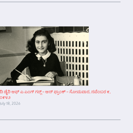
ದಿ ಡೈರಿ ಆಫ್ ಎ ಎಂಗ್ ಗರ್‍ಲ್ – ಆನ್‌ ಫ್ರಾಂಕ್ – ಸೋಮವಾರ, ನವೆಂಬರ ೯,
೧೯೪೨
July 18, 2026