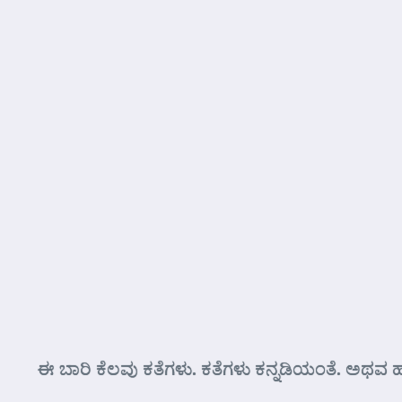
ಈ ಬಾರಿ ಕೆಲವು ಕತೆಗಳು. ಕತೆಗಳು ಕನ್ನಡಿಯಂತೆ. ಅಥವ ಹ