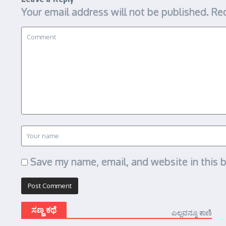
Your email address will not be published.
Req
Save my name, email, and website in this 
ಸಣ್ಣ ಕಥೆ
ಎಲ್ಲವನ್ನೂ ಕಾಣಿ