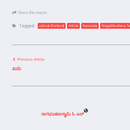
Share this Article
Tagged:
ಏಕಾಂತ ಲೋಕಾಂತ
Article
Kannada
Nagabhushana S
Previous Article
ಏನು
ನಾಗಭೂಷಣಸ್ವಾಮಿ ಓ ಎಲ್