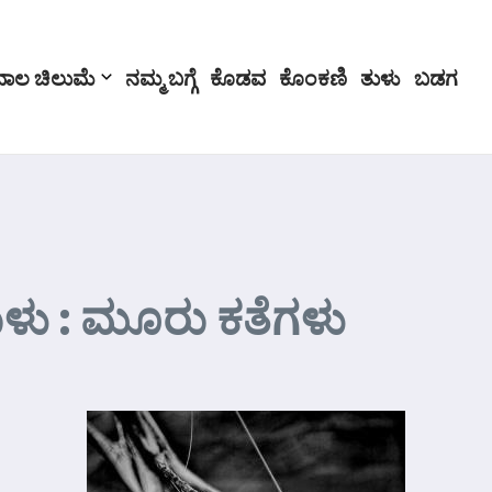
ಬಾಲ ಚಿಲುಮೆ
ನಮ್ಮ ಬಗ್ಗೆ
ಕೊಡವ
ಕೊಂಕಣಿ
ತುಳು
ಬಡಗ
ುಳು : ಮೂರು ಕತೆಗಳು