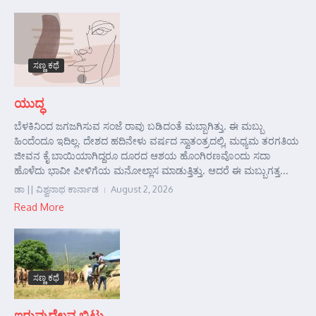
ಸಣ್ಣ ಕಥೆ
ಯುದ್ಧ
ಬೆಳಕಿನಿಂದ ಜಗಜಗಿಸುವ ಸಂಜೆ ರಾವು ಬಡಿದಂತೆ ಮಬ್ಬಾಗಿತ್ತು. ಈ ಮಬ್ಬು
ಹಿಂದೆಂದೂ ಇದಿಲ್ಲ. ದೇಶದ ಹದಿನೇಳು ವರ್ಷದ ಸ್ವಾತಂತ್ರದಲ್ಲಿ, ಮಧ್ಯಮ ತರಗತಿಯ
ಜೀವನ ಕೈ ಬಾಯಿಯಾಗಿದ್ದರೂ ದೂರದ ಆಶಯ ಹೊಂಗಿರಣವೊಂದು ಸದಾ
ಹೊಳೆದು ಭಾವೀ ಪೀಳಿಗೆಯ ಮನೋಲ್ಲಾಸ ಮಾಡುತ್ತಿತ್ತು. ಆದರೆ ಈ ಮಬ್ಬುಗತ್ತ...
ಡಾ || ವಿಶ್ವನಾಥ ಕಾರ್ನಾಡ
August 2, 2026
Read More
ಸಣ್ಣ ಕಥೆ
ಇರುವುದೆಲ್ಲವ ಬಿಟ್ಟು………