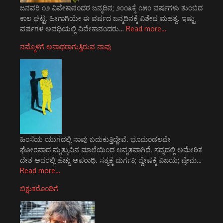
ಜನವರಿ ೧೨ ವಿವೇಕಾನಂದರ ಜನ್ಮದಿನ; ೨೦೧೩ಕ್ಕೆ ೧೫೦ ವರ್ಷಗಳು ತುಂಬಿದ
ಕಾಲ ಘಟ್ಟ. ಹೀಗಾಗಿಯೇ ಈ ವರ್ಷದ ಜನ್ಮದಿನಕ್ಕೆ ವಿಶೇಷ ಮಹತ್ವ. ಇಷ್ಟು
ವರ್ಷಗಳ ಅವಧಿಯಲ್ಲಿ ವಿವೇಕಾನಂದರು…
Read more…
ನಮ್ಮೊಳಗೆ ಅನಾಥರಾಗುತ್ತಿರುವ ನಾವು
ಹಿಂಸೆಯ ಯುಗದಲ್ಲಿ ನಾವು ಬದುಕುತ್ತಿದ್ದೇವೆ. ಭೂಮಂಡಲವೇ
ಘೋರವಾದ ಮೃತ್ಯುವಿನ ಮಾಲೆಯಿಂದ ಆವೃತವಾಗಿದೆ. ಸದ್ಯದಲ್ಲಿ ಅಮೇರಿಕ
ದೇಶ ಅದರಲ್ಲಿ ಹೆಚ್ಚು ಅಪರಾಧಿ. ಸತ್ಯಕ್ಕೆ ದುರ್ಗತಿ; ದ್ವೇಷಕ್ಕೆ ವಿಜಯ; ಪ್ರೇಮ…
Read more…
ಬಿಕ್ಷುಕರೊಂದಿಗೆ