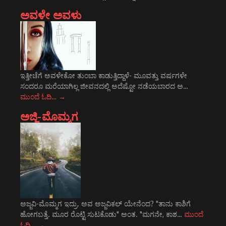
ಅವಳೇ ಅವಳು
ಇತ್ತೀಚೆಗೆ ಅವಳೇಕೋ ತುಂಬಾ ಕಾಡುತ್ತಿದ್ದಾಳೆ- ಮೂವತ್ತು ವರ್ಷಗಳೇ
ಸಂದರೂ ಮರೆಯಾಗಿಲ್ಲ ಜೀವನದಲ್ಲಿ ಅದೆಷ್ಟೋ ನಡೆಯಬಾರದ ಅ…
ಮುಂದೆ ಓದಿ…
→
ಅಜ್ಜಿ-ಮೊಮ್ಮಗ
ಅಜ್ಜವಿ-ಮೊಮ್ಮಗ ಇದ್ರು. ಅವ ಅಜ್ಜವಿಕಲ್ ಯೇನೆಂದ? "ತಾನು ಕಾಶಿಗೆ
ಹೋಗಬತ್ತೆ. ಮೂರ ರೊಟ್ಟಿ ಸುಟಕೊಡು" ಅಂತ. "ಮಗನೇ, ಕಾಶ…
ಮುಂದೆ
ಓದಿ…
→