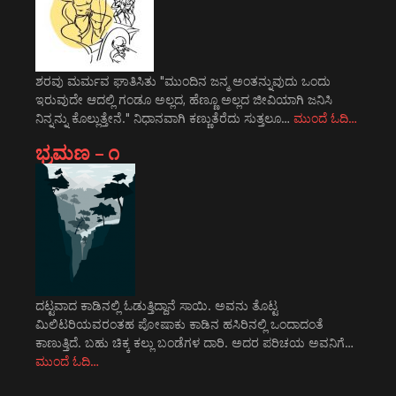
ಶರವು ಮರ್ಮವ ಘಾತಿಸಿತು "ಮುಂದಿನ ಜನ್ಮ ಅಂತನ್ನುವುದು ಒಂದು
ಇರುವುದೇ ಆದಲ್ಲಿ ಗಂಡೂ ಅಲ್ಲದ, ಹೆಣ್ಣೂ ಅಲ್ಲದ ಜೀವಿಯಾಗಿ ಜನಿಸಿ
ನಿನ್ನನ್ನು ಕೊಲ್ಲುತ್ತೇನೆ." ನಿಧಾನವಾಗಿ ಕಣ್ಣುತೆರೆದು ಸುತ್ತಲೂ…
ಮುಂದೆ ಓದಿ…
ಭ್ರಮಣ – ೧
ದಟ್ಟವಾದ ಕಾಡಿನಲ್ಲಿ ಓಡುತ್ತಿದ್ದಾನೆ ಸಾಯಿ. ಅವನು ತೊಟ್ಟ
ಮಿಲಿಟರಿಯವರಂತಹ ಪೋಷಾಕು ಕಾಡಿನ ಹಸಿರಿನಲ್ಲಿ ಒಂದಾದಂತೆ
ಕಾಣುತ್ತಿದೆ. ಬಹು ಚಿಕ್ಕ ಕಲ್ಲು ಬಂಡೆಗಳ ದಾರಿ. ಅದರ ಪರಿಚಯ ಅವನಿಗೆ…
ಮುಂದೆ ಓದಿ…