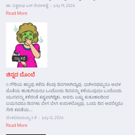
ಡಾ. ವಿಶ್ವನಾಥ ಎನ್ ನೇರಳಕಟ್ಟೆ
July 19, 2026
Read More
ಸಣ್ಣ ಕಥೆ
ಚಿನ್ನದ ಬೊಂಬೆ
೧ ಗೌರಿಯ ಹಬ್ಬವು ಕಳೆದು ಕೆಲವು ದಿನಗಳಾಗಿದ್ದುವು. ಭಾಗೀರಥಮ್ಮನೂ ಅವಳ
ಜೊತೆಯ ಹುಡುಗಿಯರೂ ಒಂದೊಂದು ದಿನವನ್ನು ಕಳೆಯುವುದೂ ಒಂದೊಂದು
ಯುಗವನ್ನು ಕಳೆದಂತೆ ಕಷ್ಟವಾಗಿದ್ದಿತು. ಅವರು ಎಷ್ಟು ಕುತೂಹಲದಿಂದ
ಬಯಸಿದರೂ ದಿನಗಳು ಬೇಗ ಬೇಗ ಉರುಳಲೊಲ್ಲವು. ಒಂದು ದಿನ ಅವರೆಲ್ಲರೂ
ಸೇರಿ ಕವಡೆಯ...
ವೆಂಕಟರಾಮಯ್ಯ ಸಿ ಕೆ
July 12, 2026
Read More