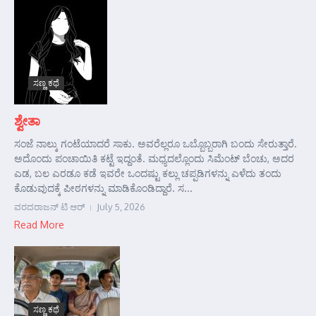
ಸಣ್ಣ ಕಥೆ
ಶ್ವೇತಾ
ಸಂಜೆ ನಾಲ್ಕು ಗಂಟೆಯಾದರೆ ಸಾಕು. ಅವರೆಲ್ಲರೂ ಒಬ್ಬೊಬ್ಬರಾಗಿ ಬಂದು ಸೇರುತ್ತಾರೆ.
ಅದೊಂದು ಪಂಚಾಯಿತಿ ಕಟ್ಟೆ ಇದ್ದಂತೆ. ಮಧ್ಯದಲ್ಲೊಂದು ಸಿಮೆಂಟ್ ಬೆಂಚು, ಅದರ
ಎಡ, ಬಲ ಎರಡೂ ಕಡೆ ಇವರೇ ಒಂದಷ್ಟು ಕಲ್ಲು ಚಪ್ಪಡಿಗಳನ್ನು ಎಳೆದು ತಂದು
ಕೊಡುವುದಕ್ಕೆ ಪೀಠಗಳನ್ನು ಮಾಡಿಕೊಂಡಿದ್ದಾರೆ. ಸ...
ವರದರಾಜನ್ ಟಿ ಆರ್
July 5, 2026
Read More
ಸಣ್ಣ ಕಥೆ