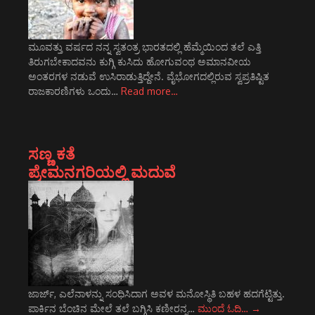
ಮೂವತ್ತು ವರ್ಷದ ನನ್ನ ಸ್ವತಂತ್ರ ಭಾರತದಲ್ಲಿ ಹೆಮ್ಮೆಯಿಂದ ತಲೆ ಎತ್ತಿ
ತಿರುಗಬೇಕಾದವನು ಕುಗ್ಗಿ ಕುಸಿದು ಹೋಗುವಂಥ ಅಮಾನವೀಯ
ಅಂತರಗಳ ನಡುವೆ ಉಸಿರಾಡುತ್ತಿದ್ದೇನೆ. ವೈಭೋಗದಲ್ಲಿರುವ ಸ್ವಪ್ರತಿಷ್ಟಿತ
ರಾಜಕಾರಣಿಗಳು ಒಂದು…
Read more…
ಸಣ್ಣ ಕತೆ
ಪ್ರೇಮನಗರಿಯಲ್ಲಿ ಮದುವೆ
ಜಾರ್ಜ್, ಎಲೆನಾಳನ್ನು ಸಂಧಿಸಿದಾಗ ಅವಳ ಮನೋಸ್ಥಿತಿ ಬಹಳ ಹದಗೆಟ್ಟಿತ್ತು.
ಪಾರ್ಕಿನ ಬೆಂಚಿನ ಮೇಲೆ ತಲೆ ಬಗ್ಗಿಸಿ ಕಣೀರನ್ನ…
ಮುಂದೆ ಓದಿ…
→