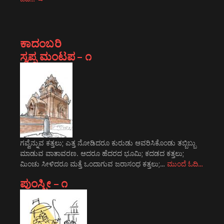
ಕಾದಂಬರಿ
ಸ್ವಪ್ನ ಮಂಟಪ – ೧
ಗವ್ವೆನ್ನುವ ಕತ್ತಲು; ಎತ್ತ ನೋಡಿದರೂ ಕುರುಡು ಆವರಿಸಿಕೊಂಡು ತಬ್ಬಿಬ್ಬು
ಮಾಡುವ ವಾತಾವರಣ. ಆದರೂ ಹೆದರದ ಭೂಮಿ; ಕದಡದ ಕತ್ತಲು;
ಮಿಂಚು ಸೀಳಿದರೂ ಮತ್ತೆ ಒಂದಾಗುವ ಜರಾಸಂಧ ಕತ್ತಲು;…
ಮುಂದೆ ಓದಿ…
ಪುಂಸ್ತ್ರೀ – ೧