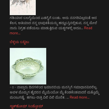
ಗಡಿಯಾರ ಬಲಗೈಯಿಂದ ಎಡಗೈಗೆ ಬಂತು. ಅದು ನನಗರಿವಿಲ್ಲದಂತೆ ಆದ
ಕೆಲಸ, ಅತಿಯಾದ ನನ್ನ ಭಾವುಕತೆಯನ್ನು ಹದ್ದುಬಸ್ತಿನಲ್ಲಿಡುವ, ನನ್ನ ಮೇಲೆ
ನಾನು ನಿಗ್ರಹ ಪಡೆಯಲು ಮಾಡುತ್ತಿರುವ ಯತ್ನಗಳಲ್ಲಿ ಅದೂ…
Read
more…
ಬೆಳ್ಳಿಯ ಬಟ್ಟಲು
- ೧ - ನಾಲ್ಕಾರು ದಿನಗಳಿಂದ ಇಮಾನಬಿಯ ಮನಸ್ಸಿಗೆ ಸಮಾಧಾನವಿರಲಿಲ್ಲ.
ಅವಳ ಮೊಮ್ಮಗ ಹೈದರನ ಮೈಯೆಂಬೋ ಮೈ ಕೆಂಡಕೆಂಡವಾದರೆ ಮತ್ತೊಮ್ಮೆ
ಮಂಜುಗಡ್ಡೆ. ಹಗಲು-ರಾತ್ರಿ ವಿಲಿ ವಿಲಿ ಮೊರೆತ. …
Read more…
ಸ್ಟಾಕ್‌ಹೋಮ್ ಸಿಂಡ್ರೋಮ್