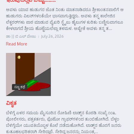
ಅವಳು ಯಾವ ಹುಡುಗರ ಜೊತ ನಿಂತು ಮಾತನಾಡಿದರೂ ಶ್ರೀಕಾಂತನಪಾಲಿಗೆ ಆ
ಹುಡುಗರು ವಿಲನ್‌ಗಳಂತೆಯೇ ಭಾಸವಾಗುತ್ತಿದ್ದರು. ಅವಳು ತನ್ನ ಕಾಲೇಜಿನ
ಲೆಕ್ಚರರ್‌ಗಳು ಪಾಠ ಮಾಡುವ ವೈಖರಿ ಸ್ಟೈಲು ಹೈಲುಗಳ ಕುರಿತು ಬಣ್ಣಿಸುವಾಗಲೂ
ಕೇಳಲಾಗದೆ ಶ್ರೀಯ ಹೊಟ್ಟೆಯಲೆಲ್ಲಾ ತಳಮಳ. ಅಷ್ಟೇಕೆ ಅವಳು ತನ್ನ ತ...
ಡಾ || ಬಿ ಎಲ್ ವೇಣು
July 26, 2026
Read More
ಸಣ್ಣ ಕಥೆ
ವಿಕೃತ
ಬೆಳಿಗ್ಗೆ ಏಳರ ಸಮಯ ಮೈಸೂರಿನ ರೋಹಿಣಿ ಲಾಡ್ಜ್‌ನ ಕೊಠಡಿ ಸಂಖ್ಯೆ ೧೦೩.
ಪೋಲೀಸರು, ಪತ್ರಕರ್ತರು, ಫೊಟೋ ಗ್ರಾಫರ್‌ಗಳಿಂದ ತುಂಬಿಹೋಗಿದೆ. ಬೆಳ್ಳಂ
ಬೆಳಿಗ್ಗೆಯೇ ಯುವತಿಯೊಬ್ಬಳ ಕೊಲೆ ನಡೆದುಹೋಗಿದೆ. ಲಾಡ್ಜ್‌ನ ಹೊರಗೆ ಜನರು
ಕುತೂಹಲಭರಿತರಾಗಿ ಸೇರಿದ್ದಾರೆ. ಸೇರಿದ್ದ ಜನರನ್ನು ನಿಯಂತ್ರ...