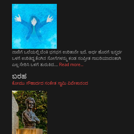
ನಾಣಿಗೆ ಒಲೆಯಲ್ಲಿ ಬೆಂಕಿ ಭಗಭಗ ಉರಿತಾನೇ ಇದೆ. ಅರ್ಧ ಹೊರಗೆ ಇನ್ನರ್ಧ
ಒಳಗೆ ಉರಿತಿದ್ದ ತೆಂಗಿನ ಸೋಗೆಗಳನ್ನು ಕಂಡ ಸಂಪ್ರೀತ ಗಾಬರಿಯಾದಂತಾಗಿ
ಎಲ್ಲ ಸೇರಿಸಿ ಒಳಗೆ ತುರುಕಿದ.…
Read more…
ಬರಹ
ಕೋಮು ಸೌಹಾರ್ದದ ಸಂಕೇತ ಸ್ವಾಮಿ ವಿವೇಕಾನಂದ