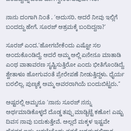
ನಾನು ದಂಗಾಗಿ ನಿಂತೆ . ’ಅದುಸರಿ. ಆದರೆ ನೀವು ಇಲ್ಲಿಗೆ
ಬಂದದ್ದು ಹೇಗೆ. ಸೂರಜ್ ಆಶ್ರಮಕ್ಕೆ ಬಂದಿದ್ದನಾ?’
ಸೂರಜ್ ಎಂದ.’ಹೋಗಬೇಕೆಂದು ಎಷ್ಟೋ ಸಲ
ಅಂದುಕೊಂಡಿದ್ದೆ. ಆದರೆ ಅಮ್ಮ ಅಲ್ಲಿ ಏನೇನೂ ಮಾತಾಡಿ
ಎಂಥ ವಾತಾವರಣ ಸೃಷ್ಟಿಸುತ್ತಿರೋ ಎಂದು ಭೀತಿಗೊಂಡಿದ್ದೆ.
ಶ್ವೇತಾಳೂ ಹೋಗುವಂತೆ ಪ್ರೇರೇಪಣೆ ನೀಡುತ್ತಿದ್ದಳು. ಧೈರ್ಯ
ಬರಲಿಲ್ಲ. ಪುಣ್ಯಕ್ಕೆ ಅಮ್ಮ ಅವರರಾಗಿಯೆ ಬಂದುಬಿಟ್ಟರು.”
ಅಷ್ಟರಲ್ಲಿ ಅಮ್ಮನೂ ’ನಾನು ಸೂರಜ್ ನನ್ನು
ಅರ್ಥಮಾಡಿಕೊಳ್ಳದೆ ದೊಡ್ಡ ತಪ್ಪು ಮಾಡ್ಬಿಟ್ಟೆ ಕಣೋ! ಎಷ್ಟು
ದಿವಸ ನಾವು ಬದುಕುತ್ತೇವೆ. ಅಲ್ಲದೆ ಮಕ್ಕಳ ಇಷ್ಟವೇ
ಹೆತ್ತವರ ಇಷ್ಟು ಆಗಬೇಕೆಂದು ನನಗೆ ಆಶ್ರಮದಲ್ಲಿದ್ದಾಗ