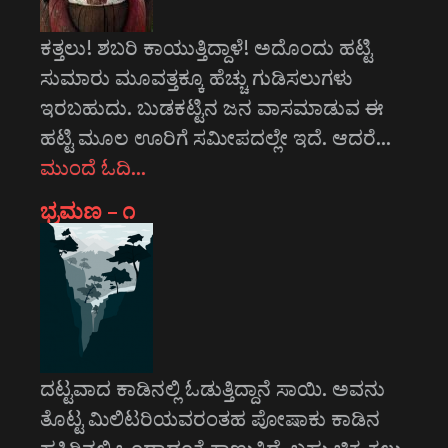
ಕತ್ತಲು! ಶಬರಿ ಕಾಯುತ್ತಿದ್ದಾಳೆ! ಅದೊಂದು ಹಟ್ಟಿ
ಸುಮಾರು ಮೂವತ್ತಕ್ಕೂ ಹೆಚ್ಚು ಗುಡಿಸಲುಗಳು
ಇರಬಹುದು. ಬುಡಕಟ್ಟಿನ ಜನ ವಾಸಮಾಡುವ ಈ
ಹಟ್ಟಿ ಮೂಲ ಊರಿಗೆ ಸಮೀಪದಲ್ಲೇ ಇದೆ. ಆದರೆ…
ಮುಂದೆ ಓದಿ…
ಭ್ರಮಣ – ೧
ದಟ್ಟವಾದ ಕಾಡಿನಲ್ಲಿ ಓಡುತ್ತಿದ್ದಾನೆ ಸಾಯಿ. ಅವನು
ತೊಟ್ಟ ಮಿಲಿಟರಿಯವರಂತಹ ಪೋಷಾಕು ಕಾಡಿನ