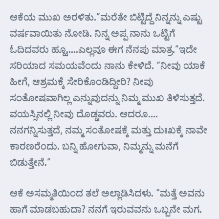
ಆಕೆಯ ಮುಖ ಅರಳಿತು.”ಮರೆತೇ ಬಿಟ್ಟಿದ್ದೆ ನಿನ್ನನ್ನು ಎಷ್ಟು
ವರ್ಷವಾಯಿತು ನೋಡಿ. ನಿನ್ನ ಅಪ್ಪ ನಾನು ಒಟ್ಟಿಗೆ
ಓದಿದವರು ಹ್ಹೂ…..ಎಲ್ಲವೂ ಈಗ ನೆನಪು ಮಾತ್ರ.”ಇದೇ
ಸರಿಯಾದ ಸಮಯವೆಂದು ನಾನು ಕೇಳಿದೆ. “ನೀವು ಯಾಕೆ
ಹೀಗೆ, ಆಶ್ರಮಕ್ಕೆ ಸೇರಿಕೊಂಡಿದ್ದೀರಿ? ನೀವು
ಸಂತೋಷವಾಗಿಲ್ಲ ಎನ್ನುವುದನ್ನು ನಿಮ್ಮ ಮುಖ ತಿಳಿಸುತ್ತದೆ.
ವಯಸ್ಸಿನಲ್ಲಿ ನೀವು ದೊಡ್ಡವರು. ಆದರೂ….
ನನಗನ್ನಿಸುತ್ತದೆ, ನಮ್ಮ ಸಂತೋಷಕ್ಕೆ ಮತ್ತು ದುಃಖಕ್ಕೆ ನಾವೇ
ಕಾರಣರೆಂದು. ಬನ್ನಿ ಹೋಗುವಾ, ನಿಮ್ಮನ್ನು ಮನೆಗೆ
ಬಿಡುತ್ತೇನೆ.”
ಆಕೆ ಅಸಮ್ಮತಿಯಿಂದ ತಲೆ ಅಲ್ಲಾಡಿಸಿದಳು. “ಮತ್ತೆ ಅವನು
ಹಾಗೆ ಮಾಡಬಹುದಾ? ನನಗೆ ಇರುವವನು ಒಬ್ಬನೇ ಮಗ.