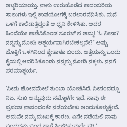
ಅಚ್ಚರಿಯಾಯ್ತು. ನಾನು ಉರುಹೊಡೆದ ಕಾದಂಬರಿಯ
ಸಾಲುಗಳು ಇಲ್ಲಿ ಉಪಯೋಗಕ್ಕೆ ಬರಲಾರವೆನಿಸಿತು. ಮನೆ
ಒಳಗೆ ಕಾಲಿಡುತ್ತಿದ್ದಂತೆ ಆ ಧ್ವನಿ ಕೇಳಿಸಿತು. ಅದರ
ಹಿಂದೆಯೇ ಕಾಣಿಸಿಕೊಂಡ ಸೂರಜ್ ನ ಅಮ್ಮ! ’ಓ ನೀನಾ?
ನನ್ನನ್ನು ನೋಡಿ ಆಶ್ಚರ್ಯವಾಗಿರಬೇಕಲ್ಲವೇ?” ಅಷ್ಟು
ಹೊತ್ತಿಗೆ ಒಳಗಿನಿಂದ ಶ್ವೇತಾಳೂ ಬಂದು. ಅತ್ತೆಯನ್ನು ಒಂದು
ಕೈಯಲ್ಲಿ ಆವರಿಸಿಕೊಂಡು ನನ್ನನ್ನು ನೋಡಿ ನಕ್ಕಳು. ನನಗೆ
ಪರಮಾಶ್ಚರ್ಯ.
’ನೀನು ಹೋದಮೇಲೆ ತುಂಬಾ ಯೋಚಿಸಿದೆ. ನೀನಂದದ್ದೂ
ನಿಜ. ಸುಖ ಅನ್ನುವುದು ನಮ್ಮೊಳಗೇ ಇದೆ. ನಾವು ಈ
ಪ್ರಪಂಚ ನಾವಂದಂತೇ ನಡೆಯಬೇಕು ಅಂದುಕೊಳ್ಳುತ್ತೇವೆ.
ಅದುವೇ ನಮ್ಮ ದುಃಖಕ್ಕೆ ಕಾರಣ. ಏನೇ ನಡೆಯಲಿ ನಾವು
ಬಂದದ್ದನ್ನು ಬಂದ ಹಾಗೆ ಸ್ವೀಕರಿಸುವುದೇ ಸರಿ.’