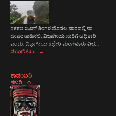
೧೯೯೮ ಜೂನ್ ತಿಂಗಳ ಮೊದಲ ವಾರದಲ್ಲಿ ನಾ
ದೇವರನಾಡಿನಲಿ, ವಿಭಾಗೀಯ ಸಾರಿಗೆ ಅಧಿಕಾರಿ
ಎಂದು, ವಿಭಾಗೀಯ ಕಛೇರಿ ಮಂಗಳೂರು ವಿಭ…
ಮುಂದೆ ಓದಿ…
→
ಕಾದಂಬರಿ
ಶಬರಿ – ೧