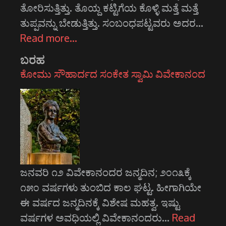
ತೋರಿಸುತ್ತಿತ್ತು. ತೊಯ್ದ ಕಟ್ಟಿಗೆಯ ಕೊಳ್ಳಿ ಮತ್ತೆ ಮತ್ತೆ
ತುಪ್ಪವನ್ನು ಬೇಡುತ್ತಿತ್ತು. ಸಂಬಂಧಪಟ್ಟವರು ಅದರ…
Read more…
ಬರಹ
ಕೋಮು ಸೌಹಾರ್ದದ ಸಂಕೇತ ಸ್ವಾಮಿ ವಿವೇಕಾನಂದ
ಜನವರಿ ೧೨ ವಿವೇಕಾನಂದರ ಜನ್ಮದಿನ; ೨೦೧೩ಕ್ಕೆ
೧೫೦ ವರ್ಷಗಳು ತುಂಬಿದ ಕಾಲ ಘಟ್ಟ. ಹೀಗಾಗಿಯೇ
ಈ ವರ್ಷದ ಜನ್ಮದಿನಕ್ಕೆ ವಿಶೇಷ ಮಹತ್ವ. ಇಷ್ಟು
ವರ್ಷಗಳ ಅವಧಿಯಲ್ಲಿ ವಿವೇಕಾನಂದರು…
Read