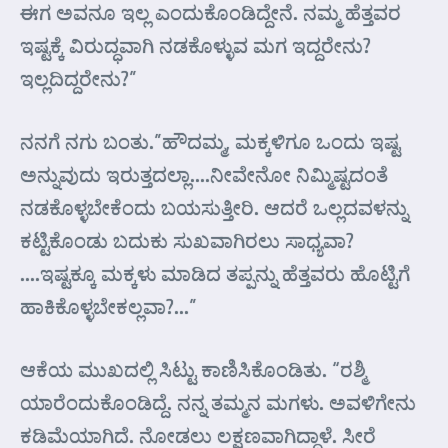
ಈಗ ಅವನೂ ಇಲ್ಲ ಎಂದುಕೊಂಡಿದ್ದೇನೆ. ನಮ್ಮ ಹೆತ್ತವರ
ಇಷ್ಟಕ್ಕೆ ವಿರುದ್ಧವಾಗಿ ನಡಕೊಳ್ಳುವ ಮಗ ಇದ್ದರೇನು?
ಇಲ್ಲದಿದ್ದರೇನು?”
ನನಗೆ ನಗು ಬಂತು.”ಹೌದಮ್ಮ, ಮಕ್ಕಳಿಗೂ ಒಂದು ಇಷ್ಟ
ಅನ್ನುವುದು ಇರುತ್ತದಲ್ಲಾ….ನೀವೇನೋ ನಿಮ್ಮಿಷ್ಟದಂತೆ
ನಡಕೊಳ್ಳಬೇಕೆಂದು ಬಯಸುತ್ತೀರಿ. ಆದರೆ ಒಲ್ಲದವಳನ್ನು
ಕಟ್ಟಿಕೊಂಡು ಬದುಕು ಸುಖವಾಗಿರಲು ಸಾಧ್ಯವಾ?
….ಇಷ್ಟಕ್ಕೂ ಮಕ್ಕಳು ಮಾಡಿದ ತಪ್ಪನ್ನು ಹೆತ್ತವರು ಹೊಟ್ಟಿಗೆ
ಹಾಕಿಕೊಳ್ಳಬೇಕಲ್ಲವಾ?…”
ಆಕೆಯ ಮುಖದಲ್ಲಿ ಸಿಟ್ಟು ಕಾಣಿಸಿಕೊಂಡಿತು. “ರಶ್ಮಿ
ಯಾರೆಂದುಕೊಂಡಿದ್ದೆ. ನನ್ನ ತಮ್ಮನ ಮಗಳು. ಅವಳಿಗೇನು
ಕಡಿಮೆಯಾಗಿದೆ. ನೋಡಲು ಲಕ್ಷಣವಾಗಿದ್ದಾಳೆ. ಸೀರೆ