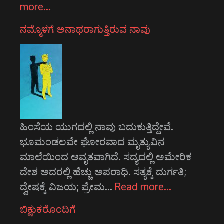
more…
ನಮ್ಮೊಳಗೆ ಅನಾಥರಾಗುತ್ತಿರುವ ನಾವು
ಹಿಂಸೆಯ ಯುಗದಲ್ಲಿ ನಾವು ಬದುಕುತ್ತಿದ್ದೇವೆ.
ಭೂಮಂಡಲವೇ ಘೋರವಾದ ಮೃತ್ಯುವಿನ
ಮಾಲೆಯಿಂದ ಆವೃತವಾಗಿದೆ. ಸದ್ಯದಲ್ಲಿ ಅಮೇರಿಕ
ದೇಶ ಅದರಲ್ಲಿ ಹೆಚ್ಚು ಅಪರಾಧಿ. ಸತ್ಯಕ್ಕೆ ದುರ್ಗತಿ;
ದ್ವೇಷಕ್ಕೆ ವಿಜಯ; ಪ್ರೇಮ…
Read more…
ಬಿಕ್ಷುಕರೊಂದಿಗೆ