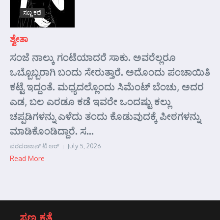
ಸಣ್ಣ ಕಥೆ
ಶ್ವೇತಾ
ಸಂಜೆ ನಾಲ್ಕು ಗಂಟೆಯಾದರೆ ಸಾಕು. ಅವರೆಲ್ಲರೂ
ಒಬ್ಬೊಬ್ಬರಾಗಿ ಬಂದು ಸೇರುತ್ತಾರೆ. ಅದೊಂದು ಪಂಚಾಯಿತಿ
ಕಟ್ಟೆ ಇದ್ದಂತೆ. ಮಧ್ಯದಲ್ಲೊಂದು ಸಿಮೆಂಟ್ ಬೆಂಚು, ಅದರ
ಎಡ, ಬಲ ಎರಡೂ ಕಡೆ ಇವರೇ ಒಂದಷ್ಟು ಕಲ್ಲು
ಚಪ್ಪಡಿಗಳನ್ನು ಎಳೆದು ತಂದು ಕೊಡುವುದಕ್ಕೆ ಪೀಠಗಳನ್ನು
ಮಾಡಿಕೊಂಡಿದ್ದಾರೆ. ಸ...
ವರದರಾಜನ್ ಟಿ ಆರ್
July 5, 2026
Read More
ಸಣ್ಣ ಕತೆ