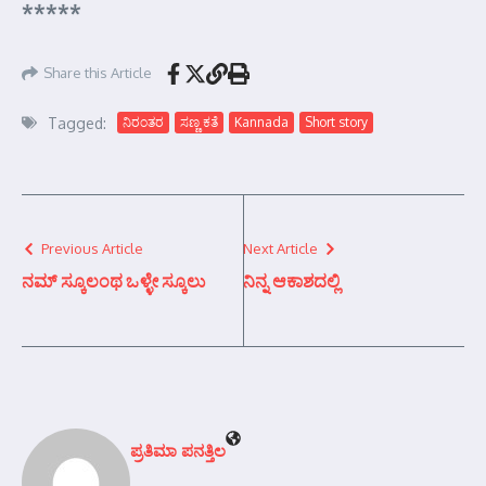
*****
Share this Article
Tagged:
ನಿರಂತರ
ಸಣ್ಣ ಕತೆ
Kannada
Short story
Previous Article
Next Article
ನಮ್ ಸ್ಕೂಲಂಥ ಒಳ್ಳೇ ಸ್ಕೂಲು
ನಿನ್ನ ಆಕಾಶದಲ್ಲಿ
ಪ್ರತಿಮಾ ಪನತ್ತಿಲ