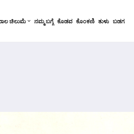
ಬಾಲ ಚಿಲುಮೆ
ನಮ್ಮ ಬಗ್ಗೆ
ಕೊಡವ
ಕೊಂಕಣಿ
ತುಳು
ಬಡಗ