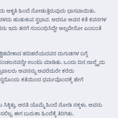
ಂದು ಆಕೃತಿ ಹಿಂದೆ ನೋಡುತ್ತಿರುವುದು ಭಾಸವಾಯಿತು.
ಟು. ಅವಳದು ಹುಡುಕುವ ಸ್ವಭಾವ. ಆದರೂ ಅವನ ಕತೆ ಕವನಗಳ
 ಅವನು ಇದು ತನಗೆ ಸಂಬಂಧಿಸಿದ್ದೇ ಅಲ್ಲವೇನೋ ಎಂಬಂತೆ
ಾ ಬಚ್ಚಿಡಬೇಕಾದ ಹದಿಹರೆಯದವರ ದುಗುಡಗಳ ಬಗ್ಗೆ
ು ಸಂಚಲನವನ್ನೇ ಉಂಟು ಮಾಡಿತು. ಒಂದು ದಿನ ನಾಲ್ಕೈದು
ಿನ್ಸಿಪಾಲರು ಅವನನ್ನು ಅವರೆದುರೇ ಕರೆದು
.ತನ್ನದೊಂದು ಕತೆಯಿಂದ ಧರ್ಮವೊಂದಕ್ಕೆ ಹೇಗೆ
 ಸಿಕ್ಕಿತ್ತು. ಆರತಿ ಯೊಮ್ಮೆ ಹಿಂದೆ ನೋಡಿ ನಕ್ಕಳು. ಅವನು
ಲ್ಲ. ಈಗ ಬುರುಕಾ ಹಿಂದೆಕ್ಕೆ ತಿರಿಗಿತು.