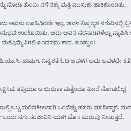
ನನ್ನು ನೋಡಿ ತುಂಬು ನಗೆ ನಕ್ಕು ಮತ್ತೆ ಮುಸುಕು ಹಾಕಿಕೊಂಡಿತು.
ಅವನು ಊಹಿಸಿರಲೇ ಇಲ್ಲ. ಅವಳ ನಿಷ್ಕಲ್ಮಶ ನಗುವಿನಲ್ಲಿ ಪ್ರಿನ
 ಅನುಭವ ಉಂಟಾಯಿತು. ಅದು ಅವನ ನರನಾಡಿಗಳೆಲ್ಲಾ ವ್ಯಾಪಿಸಿ ಅವನ
ತ್ತೊಮ್ಮೆ ಸಿಗಲಿ ಎಂದವನು ಕಾದ. ಊಹ್ಞುಂ!
.ಯು.ಸಿ. ಹುಡುಗಿ. ನಿನ್ನ ಕತೆ ಓದಿ ಅವಳಿಗೆ ಅದು ಅವಳದೇ ಕತೆ 
ರೀಕ್ಷಿಸಿದ. ತಪ್ಪಿಯೂ ಆ ಬುರುಕಾ ಮತ್ತೆಂದೂ ಹಿಂದೆ ನೋಡಲಿಲ್ಲ!
್ಲಿ ಒಬ್ಬ ಮರಿವಕೀಲನಾಗಿ ಒಂದೆಷ್ಟು ಹೆಸರು ಮಾಡಿದ್ದಾನೆ. ಮದ
 ಒಂದು ನಗು ಸಂಜೀವಿನಿ ಯಾಗಿ ಹೊಸ ಹುರುಪು ನೀಡುತ್ತದೆ.