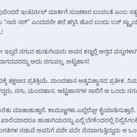
ುದೆಂದರೆ ಇಂಟರ್ನಲ್ ಮಾರ್ಕಿಗೆ ಸಂಚಕಾರ ಬಂದಂತೆ ಎಂಬ ಸತ್ಯ
ು “ಸಾರಿ ಸರ್” ಎಂದವನೇ ತಲೆ ತಗ್ಗಿಸಿ ಹೊರ ಬಂದು ಬಸ್ ಸ್ಟ್ಯಾ
.!
ಇಲ್ಲದೆ ನಗುವ ಹುಡುಗಿಯರು ಅವನ ಕಣ್ಣಲ್ಲಿ ಅಗ್ಗದ ವಸ್ತುಗಳಾಗ
ಗದವರದ್ದು ಅದು ನಗುವಲ್ಲ, ಅಟ್ಟಹಾಸ!
ೆ ತಕ್ಷಣದ ಪ್ರತಿಕ್ರಿಯೆ. ಮಂದಹಾಸ ಆತ್ಮವಿಶ್ವಾಸದ ಪ್ರತೀಕ. 
ದ್ದರು. ನಗು, ಮಂದಹಾಸ, ಅಟ್ಟಹಾಸಗಳ ಸಾಲಿಗೆ ಆ ಒಂದು ನಗುವನ
 ಮಾತಾಡುತ್ತಾರೆ. ಕಾಮಣ್ಣಗಳು ಎಲ್ಲೆಲ್ಲೋ ಕೈಯಾಡಿಸುತ್ತಾರೆ
 ಖಾಲಿಯಾದರೂ ಹುಡುಗಿಯರನ್ನು ಎಲ್ಲಿ ಬೇಕೆಂದರಲ್ಲಿ ನಿಲ್ಲಿಸಿಗ
 ಸಂಗತಿಗಳ ನಡುವೆ ಅವನಿಗೆ ಪದೇ ಪದೇ ನೆನಪಾಗುತ್ತಿದ್ದುದು ಆ ಒ