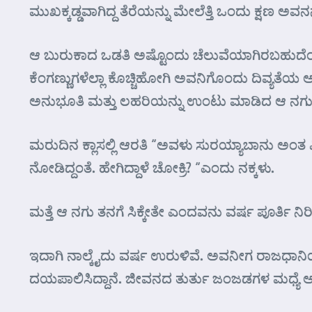
ಮುಖಕ್ಕಡ್ಡವಾಗಿದ್ದ ತೆರೆಯನ್ನು ಮೇಲೆತ್ತಿ ಒಂದು ಕ್ಷಣ ಅವ
ಆ ಬುರುಕಾದ ಒಡತಿ ಅಷ್ಟೊಂದು ಚೆಲುವೆಯಾಗಿರಬಹುದೆಂದು 
ಕೆಂಗಣ್ಣುಗಳೆಲ್ಲಾ ಕೊಚ್ಚಿಹೋಗಿ ಅವನಿಗೊಂದು ದಿವ್ಯತೆಯ
ಅನುಭೂತಿ ಮತ್ತು ಲಹರಿಯನ್ನು ಉಂಟು ಮಾಡಿದ ಆ ನಗು ಮ
ಮರುದಿನ ಕ್ಲಾಸಲ್ಲಿ ಆರತಿ “ಅವಳು ಸುರಯ್ಯಾಬಾನು ಅಂತ ಪಿ
ನೋಡಿದ್ದಂತೆ. ಹೇಗಿದ್ದಾಳೆ ಚೋಕ್ರಿ? “ಎಂದು ನಕ್ಕಳು.
ಮತ್ತೆ ಆ ನಗು ತನಗೆ ಸಿಕ್ಕೇತೇ ಎಂದವನು ವರ್ಷ ಪೂರ್ತಿ ನಿ
ಇದಾಗಿ ನಾಲ್ಕೈದು ವರ್ಷ ಉರುಳಿವೆ. ಅವನೀಗ ರಾಜಧಾನಿಯಲ
ದಯಪಾಲಿಸಿದ್ದಾನೆ. ಜೀವನದ ತುರ್ತು ಜಂಜಡಗಳ ಮಧ್ಯೆ ಆ