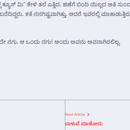
ಸ್ ಕ್ಯೂಸ್ ಮಿ” ಕೇಳಿ ತಲೆ ಎತ್ತಿದ. ಹಣೆಗೆ ಬಿಂದಿ ಯಿಲ್ಲದ ಅತಿ ಸ
್ಗೆ ಬರೆದಿದ್ದರು. ಕತೆ ನನಗಿಷ್ಟವಾಗಿತ್ತು. ಆದರೆ ಇವರಲ್ಲಿ ಮಾತ
 ಅದೇ ನಗು. ಆ ಒಂದು ನಗು! ಅಂದು ಅವನು ಅವನಾಗಿರಲಿಲ್ಲ.
Next Article
ಬಾಳುವೆ ಮಾಡೋದು