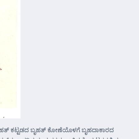
ಬೃಹತ್ ಕಟ್ಟಡದ ಬೃಹತ್ ಕೋಣೆಯೊಳಗೆ ಬೃಹದಾಕಾರದ