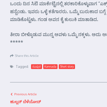
ಒಂದು ದಿನ ಸಿಟಿ ಮಾರ್ಕೆಟ್ಟಿನಲ್ಲಿ ತರಕಾರಿಕೊಳ್ಳುವಾಗ “ಎಕ್
ಹಸ್ಬೆಂಡು. ಇವರು ಒಳ್ಳೆ ಕತೆಗಾರರು. ಒಮ್ಮೆ ಬುರುಕಾದ ಬಗ
ಮಾಡಿಕೊಟ್ಟಳು. ಗಂಡ ಅವನ ಕೈ ಕುಲುಕಿ ಮಾತಾಡಿದ.
ತೀರಾ ಬೀಳ್ಕೊಡುವ ಮುನ್ನ ಅವಳು ಒಮ್ಮೆ ನಕ್ಕಳು. ಅದು
*****
Share this Article
Tagged:
ನೂಪುರ
Kannada
Short story
Previous Article
ಹುಲ್ಲನ್ ಬೆಳೆಯೋದ್