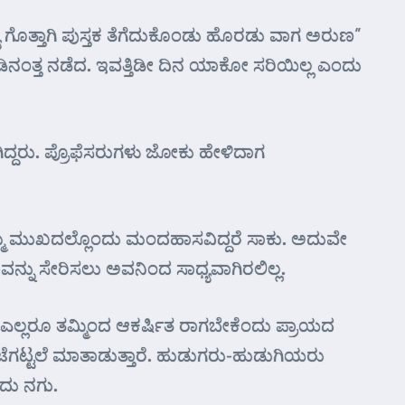
 ಗೊತ್ತಾಗಿ ಪುಸ್ತಕ ತೆಗೆದುಕೊಂಡು ಹೊರಡು ವಾಗ ಅರುಣ”
ಂಡಿನಂತ್ತ ನಡೆದ. ಇವತ್ತಿಡೀ ದಿನ ಯಾಕೋ ಸರಿಯಿಲ್ಲ ಎಂದು
ಿದ್ದರು. ಪ್ರೊಫೆಸರುಗಳು ಜೋಕು ಹೇಳಿದಾಗ
ನಿಮ್ಮ ಮುಖದಲ್ಲೊಂದು ಮಂದಹಾಸವಿದ್ದರೆ ಸಾಕು. ಅದುವೇ
್ನು ಸೇರಿಸಲು ಅವನಿಂದ ಸಾಧ್ಯವಾಗಿರಲಿಲ್ಲ.
. ಎಲ್ಲರೂ ತಮ್ಮಿಂದ ಆಕರ್ಷಿತ ರಾಗಬೇಕೆಂದು ಪ್ರಾಯದ
ಂಟೆಗಟ್ಟಲೆ ಮಾತಾಡುತ್ತಾರೆ. ಹುಡುಗರು-ಹುಡುಗಿಯರು
ಂದು ನಗು.