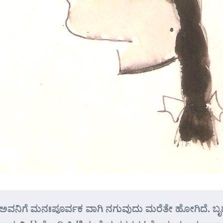
 ಅವನಿಗೆ ಮನಃಪೂರ್ವಕ ವಾಗಿ ನಗುವುದು ಮರೆತೇ ಹೋಗಿದೆ. 