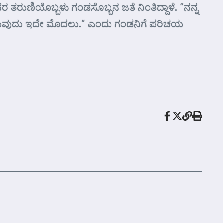
ುಂದರ ತರುಣಿಯೊಬ್ಬಳು ಗಂಡಸೊಬ್ಬನ ಜತೆ ನಿಂತಿದ್ದಾಳೆ. “ನನ್ನ
ಾಡುತ್ತಿರುವುದು ಇದೇ ಮೊದಲು.” ಎಂದು ಗಂಡನಿಗೆ ಪರಿಚಯ