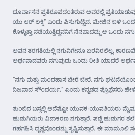
ದೂರ್ವಾಸನ ಪ್ರತಿರೂಪದಂತಿರುವ ಅವರಲ್ಲಿ ಪ್ರತಿಯಾಡುವ
ಯು ಆರ್ ಲಕ್ಕಿ” ಎಂದು ಪಿಸುಗುಟ್ಟಿದ. ಮೇಜಿನ ಬಳಿ ಒಂದ
ಕೊಳ್ಳುತ್ತಾ ನಡೆಯುತ್ತಿದ್ದವನಿಗೆ ನೆನಪಾದದ್ದು ಆ ಒಂದು ನಗು
ಅವನ ತರಗತಿಯಲ್ಲಿ ನಗುವಿಗೇನೂ ಬರವಿರಲಿಲ್ಲ. ಕಾರಣವೇ 
ಅರ್ಥವಾದವರು ನಗುವುದು ಒಂದು ರೀತಿ ಯಾದರೆ ಅರ್ಥವಾ
“ನಗು ಮತ್ತು ಮಂದಹಾಸ ಬೇರೆ ಬೇರೆ. ನಗು ಘಟನೆಯೊಂದಕ್ಕ
ನಿಜವಾದ ಸೌಂದರ್ಯ.” ಎಂದು ಕನ್ನಡದ ಪ್ರೊಫ಼ೆಸರು ಹೇಳಿ
ತುಂಬಿದ ಬಸ್ಸಲ್ಲಿ ಅದೆಷ್ಟೋ ಯುವಕ-ಯುವತಿಯರು ಮೈಮರೆತು
ಹುಡುಗಿಯರು ವಿನಾಕರಣ ನಗುತ್ತಾರೆ. ಪಡ್ಡೆ ಹುಡುಗರ ತಲೆ
ಗಹಗಹಿಸಿ ದೃಶ್ಯವೊಂದನ್ನು ಸೃಷ್ಟಿಸುತ್ತಾರೆ. ಈ ಮಾಮೂಲಿ