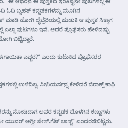
ರ. “ಈ ಆಥರಿನ ಈ ಪುಸ್ತಕದ ಇಂತಿಷ್ಟನೇ ಪುಟಗಳಲ್ಲಿ ಈ
 ಓದಿ ಓದಿ ಬೃಹತ್ ಕನ್ನಡಕಗಳನ್ನು ಮೂಗಿನ
ಾಡಿ ಹೋಗಿ ಲೈಬ್ರೆರಿಯಲ್ಲಿ ಹುಡುಕಿ ಆ ಪುಸ್ತಕ ಸಿಕ್ಕಾಗ
ಿ ಎಲ್ಲಾ ಪುಟಗಳೂ ಇವೆ. ಆದರೆ ಪ್ರೊಫ಼ೆಸರು ಹೇಳಿದಷ್ಟು
 ಬಿಟ್ಟಿದ್ದಾರೆ.
 ಈಗಾಯಿತಾ ಎಚ್ಚರ?” ಎಂದು ಕುಟುಕಿದ ಪ್ರೊಫೆಸರರ
ಗಳಲ್ಲಿ ಉಳಿದಿಲ್ಲ. ಸೀನಿಯರ್ಸನ್ನ ಕೇಳಿದರೆ ಜಿರಾಕ್ಸ್ ಕಾಫಿ
ೊಫೆಸರರನ್ನು ನೋಡಿದಾಗ ಅವರ ಕನ್ನಡಕ ದೊಳಗಿನ ಕಣ್ಣುಗಳು
ಸೀ ಯುವರ್ ಅಗ್ಲೀ ಪೇಸ್.ಗೆಟ್ ಲಾಸ್ಟ್” ಎಂದರಚಿಬಿಟ್ಟರು.