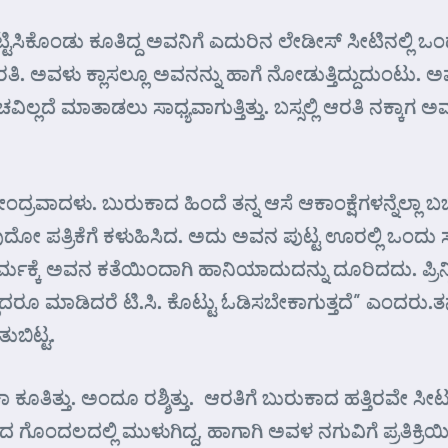
್ಟಿಸಿಕೊಂಡು ಕೂತಿದ್ದ ಅವನಿಗೆ ಎದುರಿನ ಲೇಡೀಸ್ ಸೀಟಿನಲ್ಲಿ ಒ
ಆರತಿ. ಅವಳು ಕ್ಲಾಸಲ್ಲೂ ಅವನನ್ನು ಹಾಗೆ ನೋಡುತ್ತಿದ್ದುದುಂ
ದೆ ಮಾತಾಡಲು ಸಾಧ್ಯವಾಗುತ್ತಿತ್ತು. ಬಸ್ಸಲ್ಲಿ ಆರತಿ ನಕ್ಕಾಗ
ಂದ್ರವಾದಳು. ಬುರುಕಾದ ಹಿಂದೆ ತನ್ನ ಆಸೆ ಆಕಾಂಕ್ಷೆಗಳನ್ನೆಲ್ಲ
ವುದೋ ಪತ್ರಿಕೆಗೆ ಕಳುಹಿಸಿದ. ಅದು ಅವನ ಪುಟ್ಟ ಊರಲ್ಲಿ ಒಂದ
 ಧರ್ಮಕ್ಕೆ ಅವನ ಕತೆಯಿಂದಾಗಿ ಹಾನಿಯಾದುದನ್ನು ದೂರಿದದು. ಪ್ರ
ಾದರೂ ಮಾಡಿದರೆ ಟಿ.ಸಿ. ಕೊಟ್ಟು ಓಡಿಸಬೇಕಾಗುತ್ತದೆ” ಎಂದರು
ುಬಿಟ್ಟ.
ಕೂತಿತ್ತು. ಅಂದೂ ರಶ್ಶಿತ್ತು. ಆರತಿಗೆ ಬುರುಕಾದ ಹತ್ತಿರವೇ ಸೀಟು
ಂದಲದಲ್ಲಿ ಮುಳುಗಿದ್ದ, ಹಾಗಾಗಿ ಅವಳ ನಗುವಿಗೆ ಪ್ರತಿಕ್ರಿಯಿಸಲಿ