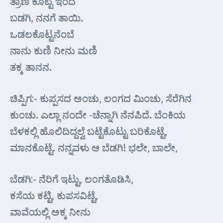
ತ್ರಾಣ ಕೊಟ್ಟ ಇಂದೆ
ಬಡಗಿ, ನನಗೆ ತಾಯಿ.
ಒಡಲಕೊಟ್ಟನೆಂಬೆ
ನಾನು ಕುಣಿ ನೀನು ಮಣಿ
ತಕ್ಕ ತಾನನ.
ಚಿಪ್ಪಿಗ:- ಕುಪ್ಪಸದ ಅಂಚು, ಲಂಗದ ಮಿಂಚು, ಸೆರೆಗಿನ
ಕುಂಚು. ಎಲ್ಲಾ ನಂದೇ -ಚೆನ್ನಾಗಿ ನೆನಪಿದೆ. ಬೆಂಕಿಯ
ಬೆಳಕಲ್ಲಿ ಹೊಲಿದಿದ್ದಲ್ವೆ ಬಟ್ಟೆಕೊಟ್ಟು ಬರಿಕೊಟ್ಟೆ,
ಮಾನಕೊಟ್ಟೆ. ನನ್ನವಳು ಆ ಬೆಡಗಿ! ಭಲೇ, ಬಾಲೇ,
ಬೆಡಗಿ:- ನೆರಿಗೆ ಇಟ್ಟು, ಲ೦ಗತೊಡಿಸಿ,
ಕಸೆಯ ಕಟ್ಟಿ, ಕುಪಸವಿಟ್ಟೆ,
ವಾವೆಯಲ್ಲಿ ಅಕ್ಕ ನೀನು