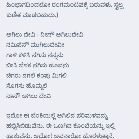
ಹಿ೦ಭಾಗದಿ೦ದಲೋ ರಂಗಮಂಟಪಕ್ಕೆ ಬರುವಳು. ಸ್ವಲ್ಪ
ಕುಣಿತ ಮಾಡಬಹುದು.)
ಅಗಿಲು ದೇವಿ:- ನೀನೌ ಅಗಿಲುದೇವಿ
ನಮಿಪೆನೌ ಮುಗಿಲುದೇವೀ
ಗಾಳಿ ಕಳಿಸಿ ನಗಿಸು ನನ್ನನು
ಬೀಸಿ ಬೆಳಕ ನಗಿಸು ಹೂವನು
ಚಿಗರು ನಗಲಿ ಕಂಪು ಮಿಗಲಿ
ಸೊಗಸು ಹೊಮ್ಮಲಿ
ನಾನೌ ಅಗಿಲು ದೇವಿ
ಇದೋ ಈ ಬೆಂಕಿಯಲ್ಲಿ ಅಗಿಲಿನ ಪರಿಮಳವನ್ನು
ಹಬ್ಬಿಸಿಬಿಡುವೆನು. ಈ ಒಣಗಿದ ಕೊಂಬೆಯನ್ನು ಇಲ್ಲಿ
ಹಾಕುವೆನು. ಅದೋ! ಅವನಾರೋ ಹೊರಳುತ್ತಾನೆ.