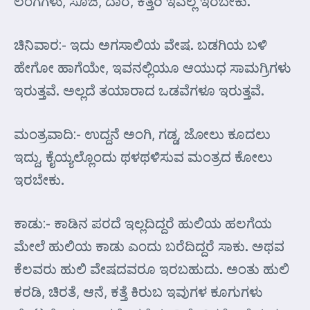
ಲಂಗಗಳು, ಸೂಜಿ, ದಾರ, ಕತ್ತರಿ ಇವೆಲ್ಲ ಇರಬೇಕು.
ಚಿನಿವಾರ:- ಇದು ಅಗಸಾಲಿಯ ವೇಷ. ಬಡಗಿಯ ಬಳಿ
ಹೇಗೋ ಹಾಗೆಯೇ, ಇವನಲ್ಲಿಯೂ ಆಯುಧ ಸಾಮಗ್ರಿಗಳು
ಇರುತ್ತವೆ. ಅಲ್ಲದೆ ತಯಾರಾದ ಒಡವೆಗಳೂ ಇರುತ್ತವೆ.
ಮಂತ್ರವಾದಿ:- ಉದ್ದನೆ ಅಂಗಿ, ಗಡ್ಡ, ಜೋಲು ಕೂದಲು
ಇದ್ದು, ಕೈಯ್ಯಲ್ಲೊಂದು ಥಳಥಳಿಸುವ ಮಂತ್ರದ ಕೋಲು
ಇರಬೇಕು.
ಕಾಡು:- ಕಾಡಿನ ಪರದೆ ಇಲ್ಲದಿದ್ದರೆ ಹುಲಿಯ ಹಲಗೆಯ
ಮೇಲೆ ಹುಲಿಯ ಕಾಡು ಎಂದು ಬರೆದಿದ್ದರೆ ಸಾಕು. ಅಥವ
ಕೆಲವರು ಹುಲಿ ವೇಷದವರೂ ಇರಬಹುದು. ಅಂತು ಹುಲಿ
ಕರಡಿ, ಚಿರತೆ, ಆನೆ, ಕತ್ತೆ ಕಿರುಬ ಇವುಗಳ ಕೂಗುಗಳು