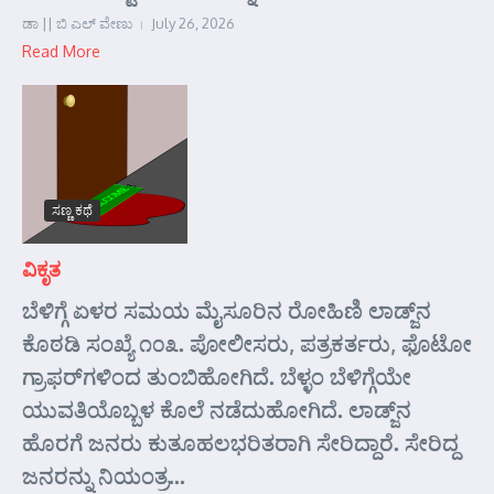
ಡಾ || ಬಿ ಎಲ್ ವೇಣು
July 26, 2026
Read More
ಸಣ್ಣ ಕಥೆ
ವಿಕೃತ
ಬೆಳಿಗ್ಗೆ ಏಳರ ಸಮಯ ಮೈಸೂರಿನ ರೋಹಿಣಿ ಲಾಡ್ಜ್‌ನ
ಕೊಠಡಿ ಸಂಖ್ಯೆ ೧೦೩. ಪೋಲೀಸರು, ಪತ್ರಕರ್ತರು, ಫೊಟೋ
ಗ್ರಾಫರ್‌ಗಳಿಂದ ತುಂಬಿಹೋಗಿದೆ. ಬೆಳ್ಳಂ ಬೆಳಿಗ್ಗೆಯೇ
ಯುವತಿಯೊಬ್ಬಳ ಕೊಲೆ ನಡೆದುಹೋಗಿದೆ. ಲಾಡ್ಜ್‌ನ
ಹೊರಗೆ ಜನರು ಕುತೂಹಲಭರಿತರಾಗಿ ಸೇರಿದ್ದಾರೆ. ಸೇರಿದ್ದ
ಜನರನ್ನು ನಿಯಂತ್ರ...