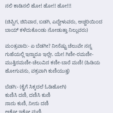
ನಲಿ ಕಾಡಿನಲಿ ಹೋ! ಹೋ!! ಹೋ!!!
(ಚಿಪ್ಪಿಗ, ಚಿನಿವಾರ, ಬಡಗಿ, ಎದ್ದೇಳುವರು, ಅಚ್ಚರಿಯಿಂದ
ಬಾಯ್ ಕಳೆದುಕೊಂಡು ನೋಡುತ್ತಾ ನಿಲ್ಲುವರು)
ಮಂತ್ರವಾದಿ:- ಏ ಬೆಡಗೀ? ನೀನೆಷ್ಟು ಚೆಲುವೇ ನನ್ನ
ಗುಹೆಯಲ್ಲಿ ಇನ್ನಾರೂ ಇಲ್ಲೇ. ಯೇ! ಗಿಣೀ-ರಮಣೀ-
ಮುತ್ತಿನಮಣೀ-ಚೆಲುವಿನ ಕಣೀ-ಬಾರೆ ಮಣಿ! (ಹಿಡಿಯ
ಹೋಗುವನು, ವಕ್ರವಾಗಿ ಕುಣಿಯುತ್ತ)
ಬೆಡಗಿ:- (ಕೈಗೆ ಸಿಕ್ಕದಲೆ ಓಡಿಹೋಗಿ)
ಕುಣಿಸಿ ದಣಿ, ದಣಿಸಿ ಕುಣಿ
ನಾನು ಕುಣಿ, ನೀನು ದಣಿ
ಅಕ್ಕೋ ಇಕ್ಕೋ ಮಣಿ