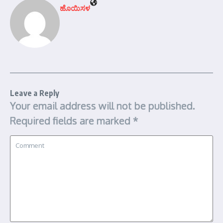
ಹೊಯಿಸಳ
Leave a Reply
Your email address will not be published.
Required fields are marked
*