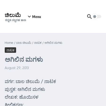
Skip to content
ಚಿಲುಮೆ
Menu
ಕನ್ನಡ ನಲ್ಬರಹ ತಾಣ
Home
/
ಬಾಲ ಚಿಲುಮೆ
/
ನಾಟಕ
/
ಅಗಿಲಿನ ಮಗಳು
ನಾಟಕ
ಅಗಿಲಿನ ಮಗಳು
August 29, 2013
ವರ್ಗ: ಬಾಲ ಚಿಲುಮೆ / ನಾಟಕ
ಪುಸ್ತಕ: ಅಗಿಲಿನ ಮಗಳು
ಲೇಖಕ: ಹೊಯಿಸಳ
ಕೀಲಿಕರಣ: