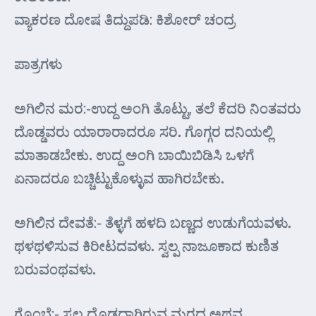
ವ್ಯಾಕರಣ ದೋಷ ತಿದ್ದುಪಡಿ: ಕಿಶೋರ್ ಚಂದ್ರ
ಪಾತ್ರಗಳು
ಅಗಿಲಿನ ಮರ:-ಉದ್ದ ಅಂಗಿ ತೊಟ್ಟು, ತಲೆ ಕೆದರಿ ನಿಂತವರು
ದೊಡ್ಡವರು ಯಾರಾರಾದರೂ ಸರಿ. ಗೊಗ್ಗರ ದನಿಯಲ್ಲಿ
ಮಾತಾಡಬೇಕು. ಉದ್ದ ಅಂಗಿ ಬಾಯಿಬಿಡಿಸಿ ಒಳಗೆ
ಏನಾದರೂ ಬಚ್ಚಿಟ್ಟುಕೊಳ್ಳುವ ಹಾಗಿರಬೇಕು.
ಅಗಿಲಿನ ದೇವತೆ:- ತೆಳ್ಳಗೆ ಹಳದಿ ಬಣ್ಣದ ಉಡುಗೆಯವಳು.
ಥಳಥಳಿಸುವ ಕಿರೀಟದವಳು. ಸ್ವಲ್ಪ ನಾಜೂಕಾದ ಕುಣಿತ
ಬರುವಂಥವಳು.
ಗೊಂಬೆ:- ಸ್ವಲ್ಪ ದೊಡ್ಡದಾಗಿರುವ ಮರದ ಅಥವ