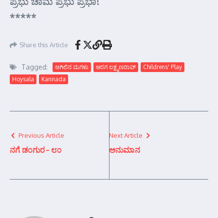
ಪ್ರಭು ಚಾಮ ಪ್ರಭು ಪ್ರಭಾ!
*****
Share this Article
Tagged:
ಅಗಿಲಿನ ಮಗಳು
ಆರಗ ಲಕ್ಷ್ಮಣರಾವ್
Childrens' Play
Hoysala
Kannada
Previous Article
Next Article
ನಗೆ ಡಂಗುರ – ೮೦
ಅನುಮಾನ