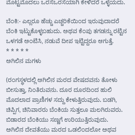
ಮೊಟ್ಟಮೊದಲು ಒರಸೆಒರಸೆಯಾಗಿ ಕೇಳಿದರೆ ಒಳ್ಳೆಯದು.
ಬೆಂಕಿ:- ಎಲ್ಲರೂ ಹೆಚ್ಚು ಎಚ್ಚರಿಕೆಯಿಂದ ಇರುವುದಾದರೆ
ಬೆ೦ಕಿ ಇಟ್ಟುಕೊಳ್ಳಬಹುದು. ಅಥವ ಕೆಂಪು ತಗಡನ್ನು ರಟ್ಟಿನ
ಒಳಗಡೆ ಅಂಟಿಸಿ, ನಡುವೆ ದೀಪ ಇಟ್ಟಿದ್ದರೂ ಆಗುತ್ತೆ.
* * * * *
ಅಗಿಲಿನ ಮಗಳು
(ರಂಗಸ್ಥಳದಲ್ಲಿ ಅಗಿಲಿನ ಮರದ ವೇಷದವನು ತೋಳು
ಬೀಸುತ್ತಾ, ನಿಂತಿರುವನು. ದೂರ ದೂರದಿಂದ ಹುಲಿ
ಮೊದಲಾದ ಪ್ರಾಣಿಗಳ ಸದ್ದು ಕೇಳುತ್ತಿರುವುದು. ಬಡಗಿ,
ಚಿಪ್ಪಿಗ, ಚಿನಿವಾರರು ಬೆಂಕಿಯ ಸುತ್ತಲೂ ಮಲಗಿರುವರು.
ಬಿಡಾರದ ಬೆಂಕಿಯು ಸಣ್ಣಗೆ ಉರಿಯುತ್ತಿರುವುದು.
ಅಗಿಲಿನ ದೇವತೆಯು ಮರದ ಒಡಲಿಂದಲೋ ಅಥವ