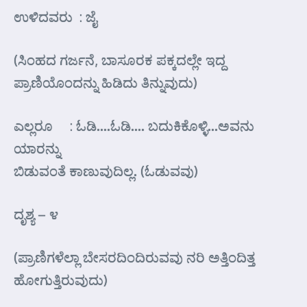
ಉಳಿದವರು : ಜೈ
(ಸಿಂಹದ ಗರ್ಜನೆ, ಬಾಸೂರಕ ಪಕ್ಕದಲ್ಲೇ ಇದ್ದ
ಪ್ರಾಣಿಯೊಂದನ್ನು ಹಿಡಿದು ತಿನ್ನುವುದು)
ಎಲ್ಲರೂ : ಓಡಿ….ಓಡಿ…. ಬದುಕಿಕೊಳ್ಳಿ…ಅವನು
ಯಾರನ್ನು
ಬಿಡುವಂತೆ ಕಾಣುವುದಿಲ್ಲ. (ಓಡುವವು)
ದೃಶ್ಯ – ೪
(ಪ್ರಾಣಿಗಳೆಲ್ಲಾ ಬೇಸರದಿಂದಿರುವವು ನರಿ ಅತ್ತಿಂದಿತ್ತ
ಹೋಗುತ್ತಿರುವುದು)