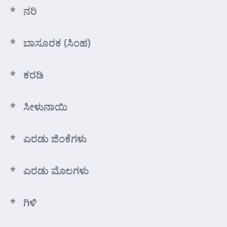
* ನರಿ
* ಬಾಸೂರಕ (ಸಿಂಹ)
* ಕರಡಿ
* ಸೀಳುನಾಯಿ
* ಎರಡು ಜಿಂಕೆಗಳು
* ಎರಡು ಮೊಲಗಳು
* ಗಿಳಿ