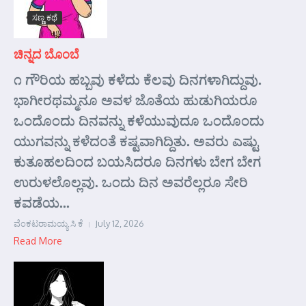
ಸಣ್ಣ ಕಥೆ
ಚಿನ್ನದ ಬೊಂಬೆ
೧ ಗೌರಿಯ ಹಬ್ಬವು ಕಳೆದು ಕೆಲವು ದಿನಗಳಾಗಿದ್ದುವು.
ಭಾಗೀರಥಮ್ಮನೂ ಅವಳ ಜೊತೆಯ ಹುಡುಗಿಯರೂ
ಒಂದೊಂದು ದಿನವನ್ನು ಕಳೆಯುವುದೂ ಒಂದೊಂದು
ಯುಗವನ್ನು ಕಳೆದಂತೆ ಕಷ್ಟವಾಗಿದ್ದಿತು. ಅವರು ಎಷ್ಟು
ಕುತೂಹಲದಿಂದ ಬಯಸಿದರೂ ದಿನಗಳು ಬೇಗ ಬೇಗ
ಉರುಳಲೊಲ್ಲವು. ಒಂದು ದಿನ ಅವರೆಲ್ಲರೂ ಸೇರಿ
ಕವಡೆಯ...
ವೆಂಕಟರಾಮಯ್ಯ ಸಿ ಕೆ
July 12, 2026
Read More