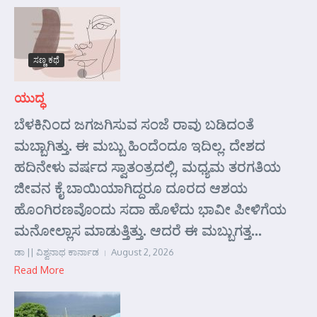
ಸಣ್ಣ ಕಥೆ
ಯುದ್ಧ
ಬೆಳಕಿನಿಂದ ಜಗಜಗಿಸುವ ಸಂಜೆ ರಾವು ಬಡಿದಂತೆ
ಮಬ್ಬಾಗಿತ್ತು. ಈ ಮಬ್ಬು ಹಿಂದೆಂದೂ ಇದಿಲ್ಲ. ದೇಶದ
ಹದಿನೇಳು ವರ್ಷದ ಸ್ವಾತಂತ್ರದಲ್ಲಿ, ಮಧ್ಯಮ ತರಗತಿಯ
ಜೀವನ ಕೈ ಬಾಯಿಯಾಗಿದ್ದರೂ ದೂರದ ಆಶಯ
ಹೊಂಗಿರಣವೊಂದು ಸದಾ ಹೊಳೆದು ಭಾವೀ ಪೀಳಿಗೆಯ
ಮನೋಲ್ಲಾಸ ಮಾಡುತ್ತಿತ್ತು. ಆದರೆ ಈ ಮಬ್ಬುಗತ್ತ...
ಡಾ || ವಿಶ್ವನಾಥ ಕಾರ್ನಾಡ
August 2, 2026
Read More