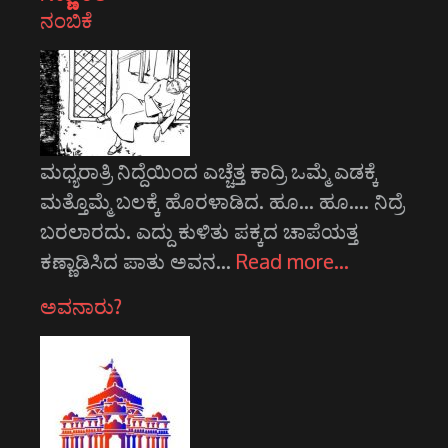
ನಂಬಿಕೆ
ಮಧ್ಯರಾತ್ರಿ ನಿದ್ದೆಯಿಂದ ಎಚ್ಚೆತ್ತ ಕಾದ್ರಿ ಒಮ್ಮೆ ಎಡಕ್ಕೆ
ಮತ್ತೊಮ್ಮೆ ಬಲಕ್ಕೆ ಹೊರಳಾಡಿದ. ಹೂ... ಹೂ.... ನಿದ್ರೆ
ಬರಲಾರದು. ಎದ್ದು ಕುಳಿತು ಪಕ್ಕದ ಚಾಪೆಯತ್ತ
ಕಣ್ಣಾಡಿಸಿದ ಪಾತು ಅವನ…
Read more…
ಅವನಾರು?