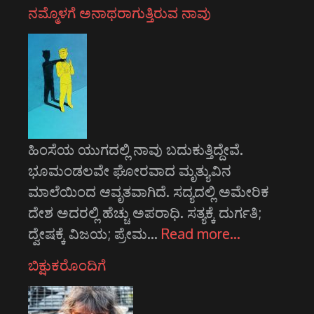
ನಮ್ಮೊಳಗೆ ಅನಾಥರಾಗುತ್ತಿರುವ ನಾವು
ಹಿಂಸೆಯ ಯುಗದಲ್ಲಿ ನಾವು ಬದುಕುತ್ತಿದ್ದೇವೆ.
ಭೂಮಂಡಲವೇ ಘೋರವಾದ ಮೃತ್ಯುವಿನ
ಮಾಲೆಯಿಂದ ಆವೃತವಾಗಿದೆ. ಸದ್ಯದಲ್ಲಿ ಅಮೇರಿಕ
ದೇಶ ಅದರಲ್ಲಿ ಹೆಚ್ಚು ಅಪರಾಧಿ. ಸತ್ಯಕ್ಕೆ ದುರ್ಗತಿ;
ದ್ವೇಷಕ್ಕೆ ವಿಜಯ; ಪ್ರೇಮ…
Read more…
ಬಿಕ್ಷುಕರೊಂದಿಗೆ