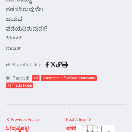
ನಡೆಸದಿರುವುದೇ?
ಜಯವ
ಪಡೆಯದಿರುವುದೇ?
*****
೧೯೩೫
Share this Article
Tagged:
ಸರ
Ammembala Shankara Narayana
Kannada Poem
Previous Article
Next Article
ಓ! ಪುಟ್ಟಹಕ್ಕಿ!
ಆಸರೆ