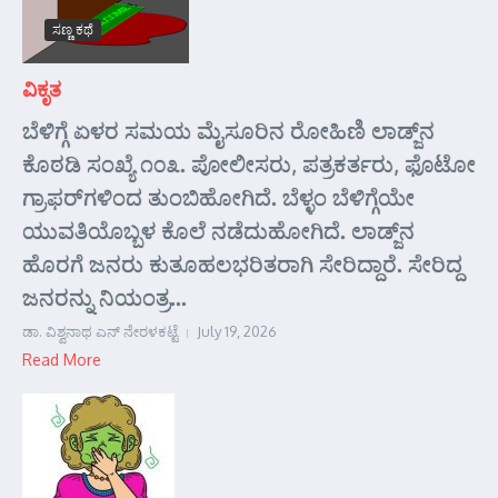
ಸಣ್ಣ ಕಥೆ
ವಿಕೃತ
ಬೆಳಿಗ್ಗೆ ಏಳರ ಸಮಯ ಮೈಸೂರಿನ ರೋಹಿಣಿ ಲಾಡ್ಜ್‌ನ
ಕೊಠಡಿ ಸಂಖ್ಯೆ ೧೦೩. ಪೋಲೀಸರು, ಪತ್ರಕರ್ತರು, ಫೊಟೋ
ಗ್ರಾಫರ್‌ಗಳಿಂದ ತುಂಬಿಹೋಗಿದೆ. ಬೆಳ್ಳಂ ಬೆಳಿಗ್ಗೆಯೇ
ಯುವತಿಯೊಬ್ಬಳ ಕೊಲೆ ನಡೆದುಹೋಗಿದೆ. ಲಾಡ್ಜ್‌ನ
ಹೊರಗೆ ಜನರು ಕುತೂಹಲಭರಿತರಾಗಿ ಸೇರಿದ್ದಾರೆ. ಸೇರಿದ್ದ
ಜನರನ್ನು ನಿಯಂತ್ರ...
ಡಾ. ವಿಶ್ವನಾಥ ಎನ್ ನೇರಳಕಟ್ಟೆ
July 19, 2026
Read More