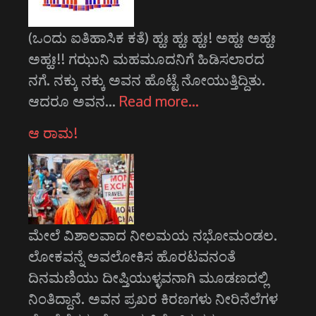
(ಒಂದು ಐತಿಹಾಸಿಕ ಕತೆ) ಹ್ಹಃ ಹ್ಹಃ ಹ್ಹಃ! ಅಹ್ಹಃ ಅಹ್ಹಃ
ಅಹ್ಹಃ!! ಗಝುನಿ ಮಹಮೂದನಿಗೆ ಹಿಡಿಸಲಾರದ
ನಗೆ. ನಕ್ಕು ನಕ್ಕು ಅವನ ಹೊಟ್ಟೆ ನೋಯುತ್ತಿದ್ದಿತು.
ಆದರೂ ಅವನ…
Read more…
ಆ ರಾಮ!
ಮೇಲೆ ವಿಶಾಲವಾದ ನೀಲಮಯ ನಭೋಮಂಡಲ.
ಲೋಕವನ್ನೆ ಅವಲೋಕಿಸ ಹೊರಟವನಂತೆ
ದಿನಮಣಿಯು ದೀಪ್ತಿಯುಳ್ಳವನಾಗಿ ಮೂಡಣದಲ್ಲಿ
ನಿಂತಿದ್ದಾನೆ. ಅವನ ಪ್ರಖರ ಕಿರಣಗಳು ನೀರಿನೆಲೆಗಳ