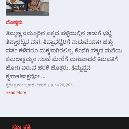
ಸಣ್ಣ ಕಥೆ
ದೊಡ್ಡದು
ತಿಮ್ಮಣ್ಣ ನಮ್ಮೂರಿನ ಪಕ್ಕದ ಹಳ್ಳಿಯಲ್ಲಿನ ಅಡುಗೆ ಭಟ್ಟ
ತಿಪ್ಪಾಭಟ್ಟರ ಮಗ. ತಿಪ್ಪಾಭಟ್ಟರಿಗೆ ಮದುವೆಯಾಗಿ ಹತ್ತು
ವರ್ಷ ಕಳೆದರೂ ಮಕ್ಕಳಾಗಿರಲಿಲ್ಲ. ಕೊನೆಗೆ ಪಕ್ಕದ ಮನೆಯ
ಕಮಲಾಕ್ಷಮ್ಮನ ಸಲಹೆ ಮೇರೆಗೆ ಮಗುವಾದರೆ ತಿರುಪತಿಗೆ
ಹೋಗಿ ಬರುವ ಹರಕೆ ಹೊತ್ತರು. ತಿಮ್ಮಪ್ಪನ
ಕೃಪಾಕಟಾಕ್ಷವೋ ...
ತೈರೊಳ್ಳಿ ಮಂಜುನಾಥ ಉಡುಪ
June 28, 2026
Read More
ಸಣ್ಣ ಕತೆ