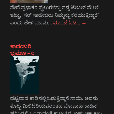
ಪೇದೆ ಪ್ರಭಾಕರ ಫೈಲುಗಳನ್ನು ನನ್ನ ಟೇಬಲ್ ಮೇಲೆ
ಇಟ್ಟು, ‘ಸರ್ ಸಾಹೇಬರು ನಿಮ್ಮನ್ನು ಕರೆಯುತ್ತಿದ್ದಾರೆ’
ಎಂದು ಹೇಳಿ ಮಾಮ…
ಮುಂದೆ ಓದಿ…
→
ಕಾದಂಬರಿ
ಭ್ರಮಣ – ೧
ದಟ್ಟವಾದ ಕಾಡಿನಲ್ಲಿ ಓಡುತ್ತಿದ್ದಾನೆ ಸಾಯಿ. ಅವನು
ತೊಟ್ಟ ಮಿಲಿಟರಿಯವರಂತಹ ಪೋಷಾಕು ಕಾಡಿನ
ಹಸಿರಿನಲ್ಲಿ ಒಂದಾದಂತೆ ಕಾಣುತ್ತಿದೆ. ಬಹು ಚಿಕ್ಕ ಕಲ್ಲು