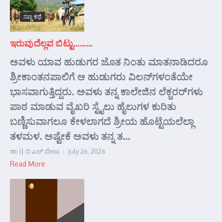
ಸಣ್ಣ ಕಥೆ
ಇರುವುದೆಲ್ಲವ ಬಿಟ್ಟು………
ಅವಳು ಯಾವ ಹುಡುಗರ ಜೊತ ನಿಂತು ಮಾತನಾಡಿದರೂ
ಶ್ರೀಕಾಂತನಪಾಲಿಗೆ ಆ ಹುಡುಗರು ವಿಲನ್‌ಗಳಂತೆಯೇ
ಭಾಸವಾಗುತ್ತಿದ್ದರು. ಅವಳು ತನ್ನ ಕಾಲೇಜಿನ ಲೆಕ್ಚರರ್‌ಗಳು
ಪಾಠ ಮಾಡುವ ವೈಖರಿ ಸ್ಟೈಲು ಹೈಲುಗಳ ಕುರಿತು
ಬಣ್ಣಿಸುವಾಗಲೂ ಕೇಳಲಾಗದೆ ಶ್ರೀಯ ಹೊಟ್ಟೆಯಲೆಲ್ಲಾ
ತಳಮಳ. ಅಷ್ಟೇಕೆ ಅವಳು ತನ್ನ ತ...
ಡಾ || ಬಿ ಎಲ್ ವೇಣು
July 26, 2026
Read More