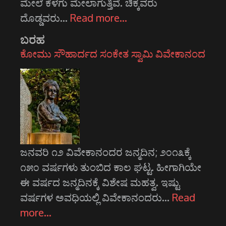
ಮೇಲೆ ಕೆಳಗು ಮೇಲಾಗುತ್ತಿವೆ. ಚಿಕ್ಕವರು
ದೊಡ್ಡವರು…
Read more…
ಬರಹ
ಕೋಮು ಸೌಹಾರ್ದದ ಸಂಕೇತ ಸ್ವಾಮಿ ವಿವೇಕಾನಂದ
ಜನವರಿ ೧೨ ವಿವೇಕಾನಂದರ ಜನ್ಮದಿನ; ೨೦೧೩ಕ್ಕೆ
೧೫೦ ವರ್ಷಗಳು ತುಂಬಿದ ಕಾಲ ಘಟ್ಟ. ಹೀಗಾಗಿಯೇ
ಈ ವರ್ಷದ ಜನ್ಮದಿನಕ್ಕೆ ವಿಶೇಷ ಮಹತ್ವ. ಇಷ್ಟು
ವರ್ಷಗಳ ಅವಧಿಯಲ್ಲಿ ವಿವೇಕಾನಂದರು…
Read
more…