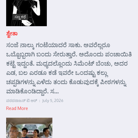
ಸಣ್ಣ ಕಥೆ
ಶ್ವೇತಾ
ಸಂಜೆ ನಾಲ್ಕು ಗಂಟೆಯಾದರೆ ಸಾಕು. ಅವರೆಲ್ಲರೂ
ಒಬ್ಬೊಬ್ಬರಾಗಿ ಬಂದು ಸೇರುತ್ತಾರೆ. ಅದೊಂದು ಪಂಚಾಯಿತಿ
ಕಟ್ಟೆ ಇದ್ದಂತೆ. ಮಧ್ಯದಲ್ಲೊಂದು ಸಿಮೆಂಟ್ ಬೆಂಚು, ಅದರ
ಎಡ, ಬಲ ಎರಡೂ ಕಡೆ ಇವರೇ ಒಂದಷ್ಟು ಕಲ್ಲು
ಚಪ್ಪಡಿಗಳನ್ನು ಎಳೆದು ತಂದು ಕೊಡುವುದಕ್ಕೆ ಪೀಠಗಳನ್ನು
ಮಾಡಿಕೊಂಡಿದ್ದಾರೆ. ಸ...
ವರದರಾಜನ್ ಟಿ ಆರ್
July 5, 2026
Read More