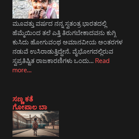
ಮೂವತ್ತು ವರ್ಷದ ನನ್ನ ಸ್ವತಂತ್ರ ಭಾರತದಲ್ಲಿ
ಹೆಮ್ಮೆಯಿಂದ ತಲೆ ಎತ್ತಿ ತಿರುಗಬೇಕಾದವನು ಕುಗ್ಗಿ
ಕುಸಿದು ಹೋಗುವಂಥ ಅಮಾನವೀಯ ಅಂತರಗಳ
ನಡುವೆ ಉಸಿರಾಡುತ್ತಿದ್ದೇನೆ. ವೈಭೋಗದಲ್ಲಿರುವ
ಸ್ವಪ್ರತಿಷ್ಟಿತ ರಾಜಕಾರಣಿಗಳು ಒಂದು…
Read
more…
ಸಣ್ಣ ಕತೆ
ಗೋಪಾಲ ಬಾ