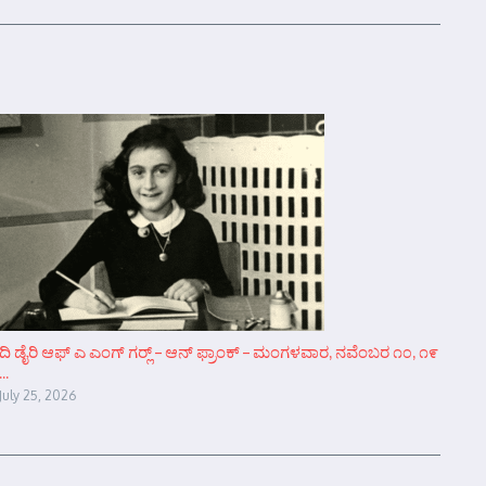
ದಿ ಡೈರಿ ಆಫ್ ಎ ಎಂಗ್ ಗರ್‍ಲ್ – ಆನ್‌ ಫ್ರಾಂಕ್ – ಮಂಗಳವಾರ, ನವೆಂಬರ ೧೦, ೧೯
...
July 25, 2026