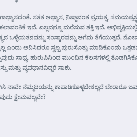
ಯಾಸದಂತೆ. ಸತತ ಅಭ್ಯಾಸ, ನಿಷ್ಠಾವಂತ ಪ್ರಯತ್ನ, ಸಮಯಪ್ರಜ್ಞೆ ಆ
ಾವಂತಿಕೆ ಇದೆ. ಎಲ್ಲವನ್ನೂ ಮರೆಸುವ ಶಕ್ತಿ ಇದೆ. ಅಭಿವ್ಯಕ್ತಿಯಲ
ಳ್ಳೆಯತನವನ್ನು ಸಂಸ್ಕಾರವನ್ನು ಅಗೆದು ತೆಗೆಯುತ್ತದೆ. ನೋವನ್
ತ್ತಿಲ್ಲ ಎಂದು ಅನಿಸಿದರೂ ಸ್ವಲ್ಪ ಪುರುಸೊತ್ತು ಮಾಡಿಕೊಂಡು ಒತ
್ಟುವುದು ಸಾಧ್ಯ. ಹುರುಪಿನಿಂದ ಮುಂದಿನ ಕೆಲಸಗಳಲ್ಲಿ ತೊಡಗಿಸಿಕ
ು ಮತ್ತು ವ್ಯವಧಾನವಿದ್ದರೆ ಸಾಕು.
ಿಸಿ ನಾವೇ ನೆಮ್ಮದಿಯನ್ನು ಕಾಪಾಡಿಕೊಳ್ಳಬೇಕಲ್ಲದೆ ಬೇರಾರೂ ಜ
ವುದು ಕ್ಷೇಮವಲ್ಲವೇ?