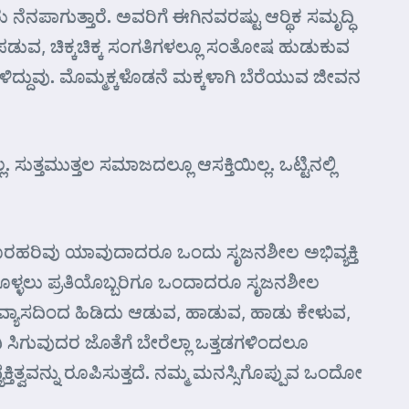
ೆನಪಾಗುತ್ತಾರೆ. ಅವರಿಗೆ ಈಗಿನವರಷ್ಟು ಆರ್‍ಥಿಕ ಸಮೃದ್ಧಿ
ತಿ ಪಡುವ, ಚಿಕ್ಕಚಿಕ್ಕ ಸಂಗತಿಗಳಲ್ಲೂ ಸಂತೋಷ ಹುಡುಕುವ
ದ್ದುವು. ಮೊಮ್ಮಕ್ಕಳೊಡನೆ ಮಕ್ಕಳಾಗಿ ಬೆರೆಯುವ ಜೀವನ
ುತ್ತಮುತ್ತಲ ಸಮಾಜದಲ್ಲೂ ಆಸಕ್ತಿಯಿಲ್ಲ. ಒಟ್ಟಿನಲ್ಲಿ
ರಹರಿವು ಯಾವುದಾದರೂ ಒಂದು ಸೃಜನಶೀಲ ಅಭಿವ್ಯಕ್ತಿ
ಿಕೊಳ್ಳಲು ಪ್ರತಿಯೊಬ್ಬರಿಗೂ ಒಂದಾದರೂ ಸೃಜನಶೀಲ
ಹವ್ಯಾಸದಿಂದ ಹಿಡಿದು ಆಡುವ, ಹಾಡುವ, ಹಾಡು ಕೇಳುವ,
 ಸಿಗುವುದರ ಜೊತೆಗೆ ಬೇರೆಲ್ಲಾ ಒತ್ತಡಗಳಿಂದಲೂ
್ವವನ್ನು ರೂಪಿಸುತ್ತದೆ. ನಮ್ಮ ಮನಸ್ಸಿಗೊಪ್ಪುವ ಒಂದೋ