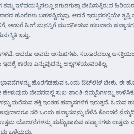
ಮ್ಮ ಇಳಿವಯಸ್ಸಿನಲ್ಲೂ ನಗುನಗುತ್ತಾ ಜೀವಿಸುತ್ತಿರುವ ಹಿರಿಯರು ನ
ಂಸಾರದ ಹೊರೆಗಳು ಬಹಳಷ್ಟಿದ್ದುವು. ಆದರೆ ಇದ್ದುದರಲ್ಲಿಯೇ ತೃಪ್
ೆ, ಅಡುಗೆ ಹೀಗೆ ಮನಸ್ಸಿಗೆ ಮುದನೀಡುವ ಹಲವಾರು ಹವ್ಯಾಸಗಳಿ
ಃಸ್ಥಿತಿ ಇತ್ತು.
ತುಗಳಿವೆ. ಆದರೂ ಅವರು ಅಸುಖಿಗಳು. ಸಂಸಾರದಲ್ಲೂ ಆಸಕ್ತಿಯಿಲ್ಲ. ಸ
ು ಇದಕ್ಕೆ ಕಾರಣ ಎನ್ನುವುದನ್ನು ಅಲ್ಲಗಳೆಯುವಂತಿಲ್ಲ.
ಾವನೆಗಳನ್ನು ಹೊರಗೆಡಹುವ ಒಂದು ಔಟ್‌ಲೆಟ್ ಬೇಕು. ಈ ಹೊ
ೇ ಹೇಳುವುದು ಜೀವನದಲ್ಲಿ ಸುಖ-ಶಾಂತಿ-ನೆಮ್ಮದಿಗಳನ್ನು ಉಳಿಸ
ನು ಮರೆಸುವ ಶಕ್ತಿ ಇಂತಹ ಹವ್ಯಾಸಗಳಿಗೆ ಇರುತ್ತದೆ. ಓದುವ 
ವುದಾದರೂ ಸರಿ ಒಂದು ಹವ್ಯಾಸವನ್ನು ಬೆಳೆಸಿ ಕೊಂಡರೆ ನೆಮ್ಮದಿ
ಮ ಯೋಚನೆಗಳನ್ನು ಹುಟ್ಟುಹಾಕುವ ಹವ್ಯಾಸಗಳು ಉತ್ತಮ ವ್ಯಕ್ತಿತ
ುದು ಒಳ್ಳೆಯದು.