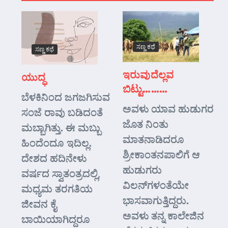
ಸಣ್ಣ ಕಥೆ
ಸಣ್ಣ ಕಥೆ
ಇರುವುದೆಲ್ಲವ
ಯುದ್ಧ
ಬಿಟ್ಟು………
ಬೆಳಕಿನಿಂದ ಜಗಜಗಿಸುವ
ಅವಳು ಯಾವ ಹುಡುಗರ
ಸಂಜೆ ರಾವು ಬಡಿದಂತೆ
ಜೊತ ನಿಂತು
ಮಬ್ಬಾಗಿತ್ತು. ಈ ಮಬ್ಬು
ಮಾತನಾಡಿದರೂ
ಹಿಂದೆಂದೂ ಇದಿಲ್ಲ.
ಶ್ರೀಕಾಂತನಪಾಲಿಗೆ ಆ
ದೇಶದ ಹದಿನೇಳು
ಹುಡುಗರು
ವರ್ಷದ ಸ್ವಾತಂತ್ರದಲ್ಲಿ,
ವಿಲನ್‌ಗಳಂತೆಯೇ
ಮಧ್ಯಮ ತರಗತಿಯ
ಭಾಸವಾಗುತ್ತಿದ್ದರು.
ಜೀವನ ಕೈ
ಅವಳು ತನ್ನ ಕಾಲೇಜಿನ
ಬಾಯಿಯಾಗಿದ್ದರೂ