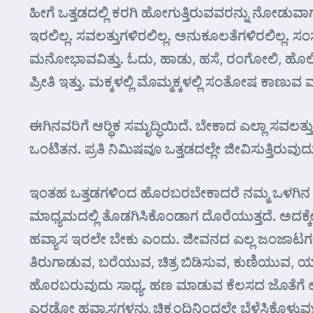
ಹೀಗೆ ಒತ್ತಡದಲ್ಲಿ ಕರಗಿ ಹೋಗುತ್ತಿರುವವರನ್ನು ನೋಡುವಾಗ ತ
ಇರಲಿಲ್ಲ. ಸವಲತ್ತುಗಳಿರಲಿಲ್ಲ. ಅನುಕೂಲತೆಗಳಿರಲಿಲ್ಲ. ಸ
ಮನೋಭಾವವಿತ್ತು. ಓದು, ಹಾಡು, ಹಸೆ, ರಂಗೋಲಿ, ಹೊಲಿಗ
ಪ್ರೀತಿ ಇತ್ತು. ಮಕ್ಕಳಲ್ಲಿ ಮೊಮ್ಮಕ್ಕಳಲ್ಲಿ ಸಂತೋಷ ಕಾಣುವ ಮನ
ಈಗಿನವರಿಗೆ ಆರ್‍ಥಿಕ ಸಮೃದ್ಧಿಯಿದೆ. ಬೇಕಾದ ಎಲ್ಲಾ ಸವಲತ್
ಒಂಟಿತನ. ಪ್ರತಿ ನಿಮಿಷವೂ ಒತ್ತಡದಲ್ಲೇ ಜೀವಿಸುತ್ತಿರುವುದ
ಇಂತಹ ಒತ್ತಡಗಳಿಂದ ಹೊರಬರಬೇಕಾದರೆ ನಮ್ಮ ಒಳಗಿನ ಭ
ಮಾಧ್ಯಮದಲ್ಲಿ ತೊಡಗಿಸಿಕೊಂಡಾಗ ದೊರೆಯುತ್ತದೆ. ಅದಕ್ಕ
ಹವ್ಯಾಸ ಇರಲೇ ಬೇಕು ಎಂದು. ಜೀವನದ ಎಲ್ಲ ಜಂಜಾಟಗಳನ್
ತಿರುಗಾಡುವ, ಬರೆಯುವ, ಚಿತ್ರ ಬಿಡಿಸುವ, ಕುಣಿಯುವ, ಯಾ
ಹೊರಬರುವುದು ಸಾಧ್ಯ. ಹಣ ಮಾಡುವ ಕೆಲಸದ ಜೊತೆಗೆ ಉತ್ತ
ಎರಡೋ ಹವ್ಯಾಸಗಳನ್ನು ಚಿಕ್ಕಂದಿನಿಂದಲೇ ಬೆಳೆಸಿಕೊಳ್ಳುವ