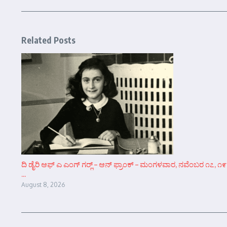
Related Posts
ದಿ ಡೈರಿ ಆಫ್ ಎ ಎಂಗ್ ಗರ್‍ಲ್ – ಆನ್‌ ಫ್ರಾಂಕ್ – ಮಂಗಳವಾರ, ನವೆಂಬರ ೧೭, ೧೯
...
August 8, 2026