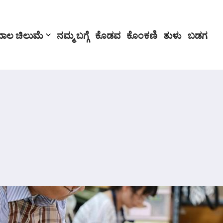
ಬಾಲ ಚಿಲುಮೆ
ನಮ್ಮ ಬಗ್ಗೆ
ಕೊಡವ
ಕೊಂಕಣಿ
ತುಳು
ಬಡಗ