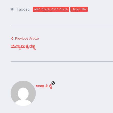
Tagged:
ಆಡಿಸಿ ನೋಡು ಬೀಳಿಸಿ ನೋಡು
Usha P Rai
Previous Article
ಯಿಸ್ಸಾಮಿತ್ರ ರತ್ನ
ಉಷಾ ಪಿ ರೈ