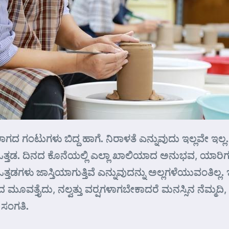
ದ ಗಂಟುಗಳು ಬಿದ್ದ ಹಾಗೆ. ನಿರಾಳತೆ ಎನ್ನುವುದು ಇಲ್ಲವೇ ಇಲ್ಲ. 
ೆಲಸದಲ್ಲಿ ಒತ್ತಡ. ದಿನದ ಕೊನೆಯಲ್ಲಿ ಎಲ್ಲಾ ಖಾಲಿಯಾದ ಅನುಭವ, 
ಗಳು ಜಾಸ್ತಿಯಾಗುತ್ತಿವೆ ಎನ್ನುವುದನ್ನು ಅಲ್ಲಗಳೆಯುವಂತಿಲ್ಲ
 ಮೂವತ್ತೈದು, ನಲ್ವತ್ತು ವರ್‍ಷಗಳಾಗಬೇಕಾದರೆ ಮನಸ್ಸಿನ ನೆಮ್
 ಸಂಗತಿ.