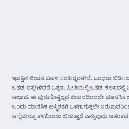
ಇವತ್ತಿನ ಜೀವನ ಬಹಳ ಸಂಕೀರ್‍ಣವಾಗಿದೆ. ಒಂಥರಾ ಬಿಡಿಸಲಾಗ
ಒತ್ತಡ, ರಸ್ತೆಗಿಳಿದರೆ ಒತ್ತಡ. ಪ್ರೀತಿಯಲ್ಲಿ ಒತ್ತಡ, ಕ
ಅಭಾವ. ಈ ಪುರುಸೊತ್ತಿಲ್ಲದ ಜೀವನದಿಂದಲೇ ಮಾನಸಿಕ ಒತ್ತಡ
ಒಂದು ಮಾನಸಿಕ ಅಸ್ಥಿರತೆಗೆ ಒಳಗಾಗುತ್ತಲೇ ಇರುವುದರಿಂದ
ಆಸ್ಥೆಯನ್ನೂ ಕಳಕೊಂಡು ಬಿಡುತ್ತಾರೆ ಎನ್ನುವುದು ಆತಂಕದ