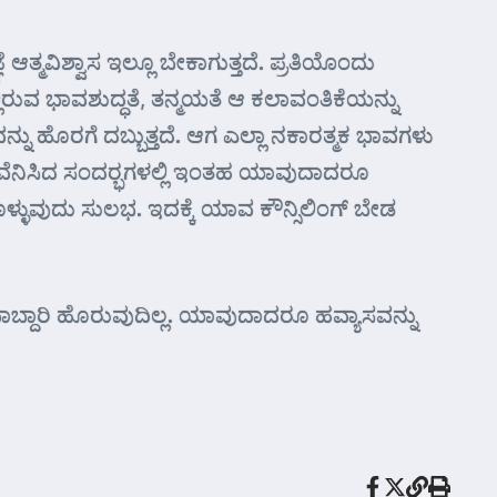
ತ್ಮವಿಶ್ವಾಸ ಇಲ್ಲೂ ಬೇಕಾಗುತ್ತದೆ. ಪ್ರತಿಯೊಂದು
್ಲಿರುವ ಭಾವಶುದ್ಧತೆ, ತನ್ಮಯತೆ ಆ ಕಲಾವಂತಿಕೆಯನ್ನು
ನು ಹೊರಗೆ ದಬ್ಬುತ್ತದೆ. ಆಗ ಎಲ್ಲಾ ನಕಾರತ್ಮಕ ಭಾವಗಳು
್ತಡವೆನಿಸಿದ ಸಂದರ್‍ಭಗಳಲ್ಲಿ ಇಂತಹ ಯಾವುದಾದರೂ
ೊಳ್ಳುವುದು ಸುಲಭ. ಇದಕ್ಕೆ ಯಾವ ಕೌನ್ಸಿಲಿಂಗ್ ಬೇಡ
ವಾಬ್ದಾರಿ ಹೊರುವುದಿಲ್ಲ. ಯಾವುದಾದರೂ ಹವ್ಯಾಸವನ್ನು