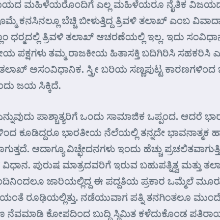
ದಾಯದ ಮಹಿಳೆಯರೊಂದಿಗೆ ಎಲ್ಲ ಮಹಿಳೆಯರೂ ನೈತಿಕ ವಿಜಯದ ಆನ
 ಕನಸಿನಲ್ಲೂ ಬೆಚ್ಚಿ ಬೀಳುತ್ತಿದ್ದ ತ್ರಿವಳಿ ತಲಾಖ್ ಎಂಬ ವಿವಾದಾತ
ಧರ್‍ಮದಲ್ಲಿ ತ್ರಿವಳಿ ತಲಾಖ್ ಆಚರಣೆಯಲ್ಲಿ ಇಲ್ಲ. ಇದು ಸಂವಿಧಾ
ೀಯ ಪಕ್ಷಗಳು ತಮ್ಮ ರಾಜಕೀಯ ಹಿತಾಸಕ್ತಿ ಬದಿಗಿರಿಸಿ ಸಹಕರಿಸಿ ಎಂ
ತಲಾಖ್ ಅಸಂವಿಧಾನಿಕ. ಸ್ತ್ರೀ ಬರಿಯ ಸಣ್ಣಪುಟ್ಟ ಕಾರಣಗಳಿಂದ
ು ಜಯ ಸಿಕ್ಕಿದೆ.
ುವುದು ಪಾಶ್ಚಾತ್ಯರಿಗೆ ಒಂದು ಸಾಮಾಜಿಕ ಒಪ್ಪಂದ. ಆದರೆ ಭ
ಚರಣೆಗಳಿಂದ ಕೂಡಿದ್ದರೂ ಭಾರತೀಯ ನೆಲೆಯಲ್ಲಿ ತನ್ನದೇ ಭಾವನಾತ್ಮಕ 
್ತದೆ. ಆದಾಗ್ಯೂ ವಿಚ್ಛೇದನಗಳು ಇಂದು ಹೆಚ್ಚು ಪ್ರಚಲಿತವಾಗು
ಿಧಾನ. ಪುರುಷ ಮಾತ್ರದವರಿಗೆ ಇರುವ ಬಹುಪತ್ನಿತ್ವ ಮತ್ತು ತಲಾ
ಂದಿನಿಂದಲೂ ಜಾರಿಯಲ್ಲಿದ್ದ ಈ ಪದ್ದತಿಯ ಪ್ರಕಾರ ಒಮ್ಮೆಲೆ ಮೂರ
ಂತೆ ರೂಢಿಯಲ್ಲಿತ್ತು. ನಡೆಯುವಾಗ ಪತ್ನಿ ತನಗಿಂತಲೂ ಮುಂದೆ ನಡ
ರಣ ನೆವಮಾಡಿ ಕೋಪದಿಂದ ಬುದ್ಧಿ ಸ್ಥಿಮಿತ ಕಳೆದುಕೊಂಡ ಪತ