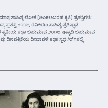
ಾತ್ಯ ಸಾಹಿತ್ಯ ಲೋಕ [ಅಂಕಣಬರಹ ಕೃತಿ] ಪ್ರಶಸ್ತಿಗಳು:
 ಪ್ರಶಸ್ತಿ ೨೦೧೬, ರವಿಕಿರಣ ಸಾಹಿತ್ಯ ಪ್ರತಿಷ್ಠಾನ
ಜಲಿ ತೃತೀಯ ಕಥಾ ಬಹುಮಾನ ೨೦೧೮ ಇತ್ಯಾದಿ ಬಹುಮಾನ
ನಪತ್ರಿಕೆಯ ದೀಪಾವಳಿ ಕಥಾ ಸ್ಪಧರ್ೆಗಳಲ್ಲಿ