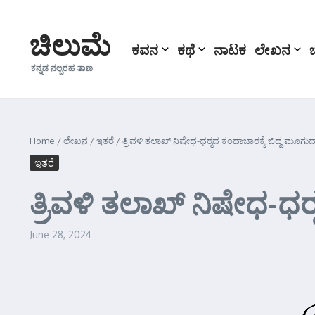
Skip to content
ಚಿಲುಮೆ
ಕವನ
ಕಥೆ
ನಾಟಕ
ಲೇಖನ
ಕನ್ನಡ ನಲ್ಬರಹ ತಾಣ
Home
/
ಲೇಖನ
/
ಇತರೆ
/
ತ್ರಿವಳಿ ತಲಾಖ್ ನಿಷೇಧ-ಧರ್‍ಮದ ಕಂದಾಚಾರಕ್ಕೆ ಬಿದ್ದ ಮೂಗು
ಇತರೆ
ತ್ರಿವಳಿ ತಲಾಖ್ ನಿಷೇಧ-ಧರ
June 28, 2024