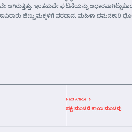
ವೇ ಆಗಿರುತ್ತಿತ್ತು. ಇಂತಹುದೇ ಘಟನೆಯನ್ನು ಆಧಾರವಾಗಿಟ್ಟುಕ
ಾವಿರಾರು ಹೆಣ್ಣು ಮಕ್ಕಳಿಗೆ ವರದಾನ. ಮಹಿಳಾ ದಮನಕಾರಿ 
Next Article
ಪಕ್ಷಿ ಮಂಚವೆ ತಾಯ ಮಂಚವು