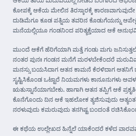
ಆಕೆಯ ತಾಯಿ ಮದುವೆಯಲ್ಲಿ ನೀಡಿದ ಬಂಗಾರದ ಆಭರಣಗಳನ
ಕೋಪಕ್ಕೆ ಆಕೆಯ ಮೇಲಿನ ತಿರಸ್ಕಾರಕ್ಕೆ ಕಾರಣವಾಗುವುದೇ ಮ
ದುಡಿಮೆಗೂ ಕೂಡ ಪತ್ನಿಯ ತವರಿನ ಕೊಡುಗೆಯನ್ನು ಆಪೇಕ್ಷಿಸ
ಮನೆಯಲ್ಲಿಯೂ ಗಂಡನಿಂದ ಪರಿತ್ಯಕ್ತೆಯಾದ ಆಕೆ ಅನುಭವಿಸು
ಮುಂದೆ ಆಕೆಗೆ ಹೆರಿಗೆಯಾಗಿ ಮತ್ತೆ ಗಂಡು ಮಗು ಜನಿಸುತ್
ನಂತರ ಪುನಃ ಗಂಡನ ಮನೆಗೆ ಮರಳಬೇಕೆಂದರೆ ಮರುವಿವಾಹವಾ
ಮನಸ್ಸು ಬಯಸಿದಾಗ ಆತನ ಕಾಮನೆ ಕೆರಳಿದಾಗ ಆತನಿಗೆ ಬೇಕೆ
ಸೃಷ್ಟಿಸಿಕೊಂಡ ಒಟ್ಟಾರೆ ನಿಯಮಗಳು ಕಾನೂನುಗಳು ಅವಳನ್ನು
ಋತುಸ್ನಾನೆಯಾಗಬೇಕು. ಹಾಗಾಗಿ ಆತನ ತಪ್ಪಿಗೆ ಆಕೆ ಪ್ರಕೃ
ಕೊನೆಗೊಂದು ದಿನ ಆಕೆ ಇಹಲೋಕ ತ್ಯಜಿಸುವುದು ಅತ್ಯಂತ
ನರಳುವುದು ಕಮರುವುದು ತನಗಿಷ್ಟ ಬಂದಂತೆ ರಚಿಸಿಕೊಂಡ ಧ
ಈ ಕಥೆಯ ಉಲ್ಲೇಖದ ಹಿನ್ನೆಲೆ ಯಾಕೆಂದರೆ ಕಳೆದ ವಾರವಷ್