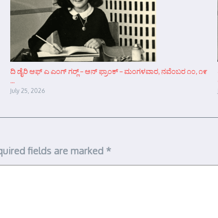
ದಿ ಡೈರಿ ಆಫ್ ಎ ಎಂಗ್ ಗರ್‍ಲ್ – ಆನ್‌ ಫ್ರಾಂಕ್ – ಮಂಗಳವಾರ, ನವೆಂಬರ ೧೦, ೧೯
...
July 25, 2026
uired fields are marked
*