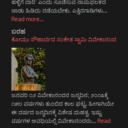
ಹಳ್ಳಿಗೆ ದಾರಿ’ ಎಂದು ಸೂಚಿಸುವ ನಾಮಫಲಕದ
ಜಾಡು ಹಿಡಿದು ನಡೆಯಬೇಕು. ಎತ್ತಿನಗಾಡಿಗಳು…
Read more…
ಬರಹ
ಕೋಮು ಸೌಹಾರ್ದದ ಸಂಕೇತ ಸ್ವಾಮಿ ವಿವೇಕಾನಂದ
ಜನವರಿ ೧೨ ವಿವೇಕಾನಂದರ ಜನ್ಮದಿನ; ೨೦೧೩ಕ್ಕೆ
೧೫೦ ವರ್ಷಗಳು ತುಂಬಿದ ಕಾಲ ಘಟ್ಟ. ಹೀಗಾಗಿಯೇ
ಈ ವರ್ಷದ ಜನ್ಮದಿನಕ್ಕೆ ವಿಶೇಷ ಮಹತ್ವ. ಇಷ್ಟು
ವರ್ಷಗಳ ಅವಧಿಯಲ್ಲಿ ವಿವೇಕಾನಂದರು…
Read