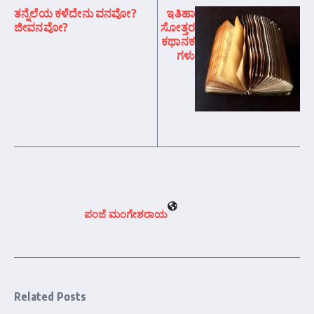
ತನ್ನೆಲೆಯ ಕಳೆದೇನು ವನವೋ?
ಇತಿಹಾ
ಜೀವನವೋ?
ಸೋತ್ತರ
ಕಥಾನಕ
ಗಳು
ಪಂಜೆ ಮಂಗೇಶರಾಯ
Related Posts