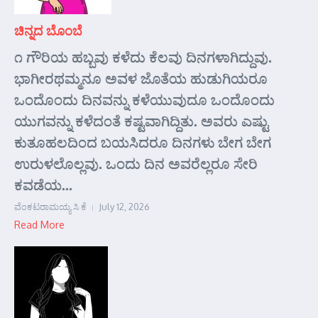
ಚಿನ್ನದ ಬೊಂಬೆ
೧ ಗೌರಿಯ ಹಬ್ಬವು ಕಳೆದು ಕೆಲವು ದಿನಗಳಾಗಿದ್ದುವು.
ಭಾಗೀರಥಮ್ಮನೂ ಅವಳ ಜೊತೆಯ ಹುಡುಗಿಯರೂ
ಒಂದೊಂದು ದಿನವನ್ನು ಕಳೆಯುವುದೂ ಒಂದೊಂದು
ಯುಗವನ್ನು ಕಳೆದಂತೆ ಕಷ್ಟವಾಗಿದ್ದಿತು. ಅವರು ಎಷ್ಟು
ಕುತೂಹಲದಿಂದ ಬಯಸಿದರೂ ದಿನಗಳು ಬೇಗ ಬೇಗ
ಉರುಳಲೊಲ್ಲವು. ಒಂದು ದಿನ ಅವರೆಲ್ಲರೂ ಸೇರಿ
ಕವಡೆಯ...
ವೆಂಕಟರಾಮಯ್ಯ ಸಿ ಕೆ
July 12, 2026
Read More