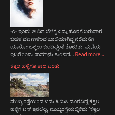
-೧- ಇಂದು ಆ ದಿನ ಬೆಳಿಗ್ಗೆ ಎದ್ದು ಹೊರಗೆ ಬರುವಾಗ
ಬಹಳ ವರ್ಷಗಳಿಂದ ಖಾಲಿಯಾಗಿದ್ದ ನೆರೆಮನೆಗೆ
ಯಾರೋ ಒಕ್ಕಲು ಬಂದಿದ್ದಂತೆ ತೋರಿತು. ಮನೆಯ
ಇದಿರೊಂದು ಸಾಮಾನು ತುಂಬಿದ…
Read more…
ಕತ್ತಲ ಹಳ್ಳಿಗೂ ಕಾಲ ಬಂತು
ಮುಖ್ಯ ರಸ್ತೆಯಿಂದ ಐದು ಕಿ.ಮೀ. ದೂರವಿದ್ದ ಕತ್ತಲ
ಹಳ್ಳಿಗೆ ಬಸ್ ಇರಲಿಲ್ಲ. ಮುಖ್ಯರಸ್ತೆಯಲ್ಲಿಳಿದು ‘ಕತ್ತಲ