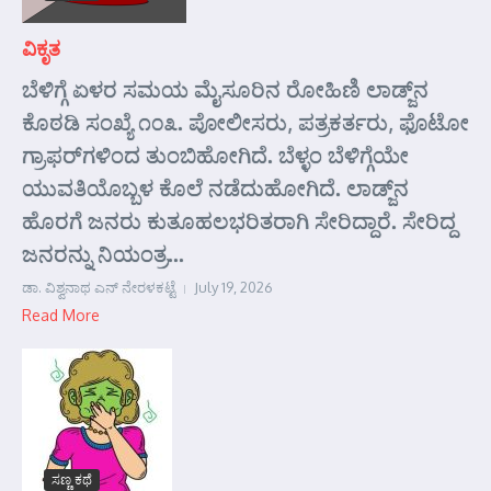
ವಿಕೃತ
ಬೆಳಿಗ್ಗೆ ಏಳರ ಸಮಯ ಮೈಸೂರಿನ ರೋಹಿಣಿ ಲಾಡ್ಜ್‌ನ
ಕೊಠಡಿ ಸಂಖ್ಯೆ ೧೦೩. ಪೋಲೀಸರು, ಪತ್ರಕರ್ತರು, ಫೊಟೋ
ಗ್ರಾಫರ್‌ಗಳಿಂದ ತುಂಬಿಹೋಗಿದೆ. ಬೆಳ್ಳಂ ಬೆಳಿಗ್ಗೆಯೇ
ಯುವತಿಯೊಬ್ಬಳ ಕೊಲೆ ನಡೆದುಹೋಗಿದೆ. ಲಾಡ್ಜ್‌ನ
ಹೊರಗೆ ಜನರು ಕುತೂಹಲಭರಿತರಾಗಿ ಸೇರಿದ್ದಾರೆ. ಸೇರಿದ್ದ
ಜನರನ್ನು ನಿಯಂತ್ರ...
ಡಾ. ವಿಶ್ವನಾಥ ಎನ್ ನೇರಳಕಟ್ಟೆ
July 19, 2026
Read More
ಸಣ್ಣ ಕಥೆ