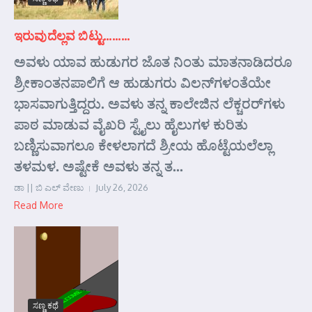
ಇರುವುದೆಲ್ಲವ ಬಿಟ್ಟು………
ಅವಳು ಯಾವ ಹುಡುಗರ ಜೊತ ನಿಂತು ಮಾತನಾಡಿದರೂ
ಶ್ರೀಕಾಂತನಪಾಲಿಗೆ ಆ ಹುಡುಗರು ವಿಲನ್‌ಗಳಂತೆಯೇ
ಭಾಸವಾಗುತ್ತಿದ್ದರು. ಅವಳು ತನ್ನ ಕಾಲೇಜಿನ ಲೆಕ್ಚರರ್‌ಗಳು
ಪಾಠ ಮಾಡುವ ವೈಖರಿ ಸ್ಟೈಲು ಹೈಲುಗಳ ಕುರಿತು
ಬಣ್ಣಿಸುವಾಗಲೂ ಕೇಳಲಾಗದೆ ಶ್ರೀಯ ಹೊಟ್ಟೆಯಲೆಲ್ಲಾ
ತಳಮಳ. ಅಷ್ಟೇಕೆ ಅವಳು ತನ್ನ ತ...
ಡಾ || ಬಿ ಎಲ್ ವೇಣು
July 26, 2026
Read More
ಸಣ್ಣ ಕಥೆ