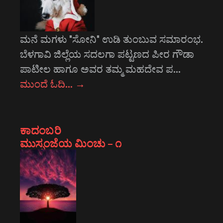
ಮನೆ ಮಗಳು "ಸೋನಿ" ಉಡಿ ತುಂಬುವ ಸಮಾರಂಭ.
ಬೆಳಗಾವಿ ಜಿಲ್ಲೆಯ ಸದಲಗಾ ಪಟ್ಟಣದ ಪೀರ ಗೌಡಾ
ಪಾಟೀಲ ಹಾಗೂ ಅವರ ತಮ್ಮ ಮಹದೇವ ಪ…
ಮುಂದೆ ಓದಿ…
→
ಕಾದಂಬರಿ
ಮುಸ್ಸಂಜೆಯ ಮಿಂಚು – ೧