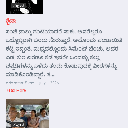
ಸಣ್ಣ ಕಥೆ
ಶ್ವೇತಾ
ಸಂಜೆ ನಾಲ್ಕು ಗಂಟೆಯಾದರೆ ಸಾಕು. ಅವರೆಲ್ಲರೂ
ಒಬ್ಬೊಬ್ಬರಾಗಿ ಬಂದು ಸೇರುತ್ತಾರೆ. ಅದೊಂದು ಪಂಚಾಯಿತಿ
ಕಟ್ಟೆ ಇದ್ದಂತೆ. ಮಧ್ಯದಲ್ಲೊಂದು ಸಿಮೆಂಟ್ ಬೆಂಚು, ಅದರ
ಎಡ, ಬಲ ಎರಡೂ ಕಡೆ ಇವರೇ ಒಂದಷ್ಟು ಕಲ್ಲು
ಚಪ್ಪಡಿಗಳನ್ನು ಎಳೆದು ತಂದು ಕೊಡುವುದಕ್ಕೆ ಪೀಠಗಳನ್ನು
ಮಾಡಿಕೊಂಡಿದ್ದಾರೆ. ಸ...
ವರದರಾಜನ್ ಟಿ ಆರ್
July 5, 2026
Read More
ಸಣ್ಣ ಕಥೆ