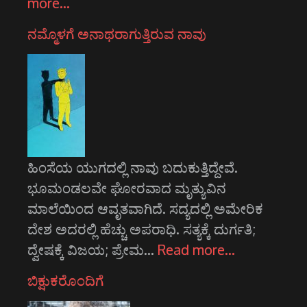
more…
ನಮ್ಮೊಳಗೆ ಅನಾಥರಾಗುತ್ತಿರುವ ನಾವು
ಹಿಂಸೆಯ ಯುಗದಲ್ಲಿ ನಾವು ಬದುಕುತ್ತಿದ್ದೇವೆ.
ಭೂಮಂಡಲವೇ ಘೋರವಾದ ಮೃತ್ಯುವಿನ
ಮಾಲೆಯಿಂದ ಆವೃತವಾಗಿದೆ. ಸದ್ಯದಲ್ಲಿ ಅಮೇರಿಕ
ದೇಶ ಅದರಲ್ಲಿ ಹೆಚ್ಚು ಅಪರಾಧಿ. ಸತ್ಯಕ್ಕೆ ದುರ್ಗತಿ;
ದ್ವೇಷಕ್ಕೆ ವಿಜಯ; ಪ್ರೇಮ…
Read more…
ಬಿಕ್ಷುಕರೊಂದಿಗೆ