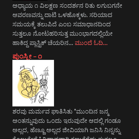
ಅಧ್ಯಾಯ ೧ ವಿಲಕ್ಷಣ ಸಂದರ್ಶನ ರಿತು ಲಗುಬಗನೇ
ಆವರಣವನ್ನು ದಾಟಿ ಒಳಹೊಕ್ಕಳು. ಸರಿಯಾದ
ಸಮಯಕ್ಕೆ ತಲುಪಿದೆ ಎಂಬ ಸಮಾಧಾನದಿಂದ
ಸುತ್ತಲೂ ನೋಟಹರಿಸುತ್ತ ಮುಂಭಾಗದಲ್ಲಿಯೇ
ಹಾಕಿದ್ದ ಪ್ಲಾಸ್ಟಿಕ್ ಚೆಯರಿನ…
ಮುಂದೆ ಓದಿ…
ಪುಂಸ್ತ್ರೀ – ೧
ಶರವು ಮರ್ಮವ ಘಾತಿಸಿತು "ಮುಂದಿನ ಜನ್ಮ
ಅಂತನ್ನುವುದು ಒಂದು ಇರುವುದೇ ಆದಲ್ಲಿ ಗಂಡೂ
ಅಲ್ಲದ, ಹೆಣ್ಣೂ ಅಲ್ಲದ ಜೀವಿಯಾಗಿ ಜನಿಸಿ ನಿನ್ನನ್ನು