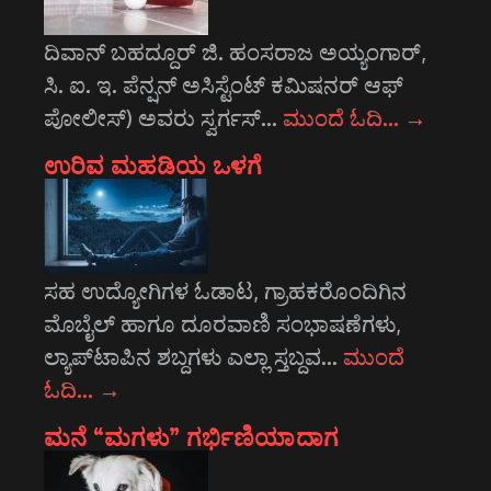
ದಿವಾನ್ ಬಹದ್ದೂರ್ ಜಿ. ಹಂಸರಾಜ ಅಯ್ಯಂಗಾರ್,
ಸಿ. ಐ. ಇ. ಪೆನ್ಷನ್ ಅಸಿಸ್ಟೆಂಟ್ ಕಮಿಷನರ್ ಆಫ್
ಪೋಲೀಸ್) ಅವರು ಸ್ವರ್ಗಸ್…
ಮುಂದೆ ಓದಿ…
→
ಉರಿವ ಮಹಡಿಯ ಒಳಗೆ
ಸಹ ಉದ್ಯೋಗಿಗಳ ಓಡಾಟ, ಗ್ರಾಹಕರೊಂದಿಗಿನ
ಮೊಬೈಲ್ ಹಾಗೂ ದೂರವಾಣಿ ಸಂಭಾಷಣೆಗಳು,
ಲ್ಯಾಪ್‌ಟಾಪಿನ ಶಬ್ದಗಳು ಎಲ್ಲಾ ಸ್ತಬ್ದವ…
ಮುಂದೆ
ಓದಿ…
→
ಮನೆ “ಮಗಳು” ಗರ್ಭಿಣಿಯಾದಾಗ