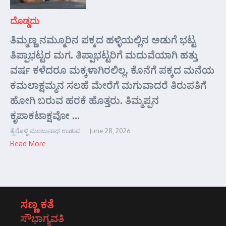
ದೊಡ್ಡದು
ತಿಮ್ಮಣ್ಣ ನಮ್ಮೂರಿನ ಪಕ್ಕದ ಹಳ್ಳಿಯಲ್ಲಿನ ಅಡುಗೆ ಭಟ್ಟ
ತಿಪ್ಪಾಭಟ್ಟರ ಮಗ. ತಿಪ್ಪಾಭಟ್ಟರಿಗೆ ಮದುವೆಯಾಗಿ ಹತ್ತು
ವರ್ಷ ಕಳೆದರೂ ಮಕ್ಕಳಾಗಿರಲಿಲ್ಲ. ಕೊನೆಗೆ ಪಕ್ಕದ ಮನೆಯ
ಕಮಲಾಕ್ಷಮ್ಮನ ಸಲಹೆ ಮೇರೆಗೆ ಮಗುವಾದರೆ ತಿರುಪತಿಗೆ
ಹೋಗಿ ಬರುವ ಹರಕೆ ಹೊತ್ತರು. ತಿಮ್ಮಪ್ಪನ
ಕೃಪಾಕಟಾಕ್ಷವೋ ...
ತೈರೊಳ್ಳಿ ಮಂಜುನಾಥ ಉಡುಪ
June 28, 2026
Read More
ಸಣ್ಣ ಕತೆ
ಸೌಭಾಗ್ಯವತಿ