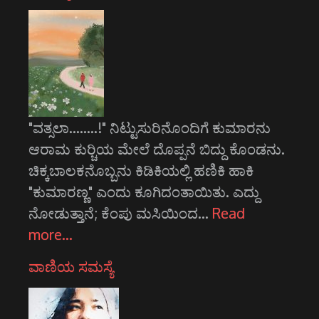
"ವತ್ಸಲಾ........!" ನಿಟ್ಟುಸುರಿನೊಂದಿಗೆ ಕುಮಾರನು
ಆರಾಮ ಕುರ್‍ಚಿಯ ಮೇಲೆ ದೊಪ್ಪನೆ ಬಿದ್ದು ಕೊಂಡನು.
ಚಿಕ್ಕಬಾಲಕನೊಬ್ಬನು ಕಿಡಿಕಿಯಲ್ಲಿ ಹಣಿಕಿ ಹಾಕಿ
"ಕುಮಾರಣ್ಣ" ಎಂದು ಕೂಗಿದಂತಾಯಿತು. ಎದ್ದು
ನೋಡುತ್ತಾನೆ; ಕೆಂಪು ಮಸಿಯಿಂದ…
Read
more…
ವಾಣಿಯ ಸಮಸ್ಯೆ