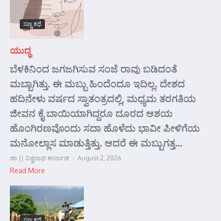
ಸಣ್ಣ ಕಥೆ
ಯುದ್ಧ
ಬೆಳಕಿನಿಂದ ಜಗಜಗಿಸುವ ಸಂಜೆ ರಾವು ಬಡಿದಂತೆ
ಮಬ್ಬಾಗಿತ್ತು. ಈ ಮಬ್ಬು ಹಿಂದೆಂದೂ ಇದಿಲ್ಲ. ದೇಶದ
ಹದಿನೇಳು ವರ್ಷದ ಸ್ವಾತಂತ್ರದಲ್ಲಿ, ಮಧ್ಯಮ ತರಗತಿಯ
ಜೀವನ ಕೈ ಬಾಯಿಯಾಗಿದ್ದರೂ ದೂರದ ಆಶಯ
ಹೊಂಗಿರಣವೊಂದು ಸದಾ ಹೊಳೆದು ಭಾವೀ ಪೀಳಿಗೆಯ
ಮನೋಲ್ಲಾಸ ಮಾಡುತ್ತಿತ್ತು. ಆದರೆ ಈ ಮಬ್ಬುಗತ್ತ...
ಡಾ || ವಿಶ್ವನಾಥ ಕಾರ್ನಾಡ
August 2, 2026
Read More
ಸಣ್ಣ ಕಥೆ