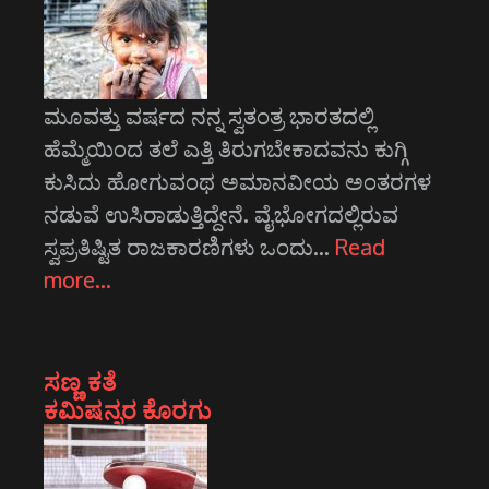
ಮೂವತ್ತು ವರ್ಷದ ನನ್ನ ಸ್ವತಂತ್ರ ಭಾರತದಲ್ಲಿ
ಹೆಮ್ಮೆಯಿಂದ ತಲೆ ಎತ್ತಿ ತಿರುಗಬೇಕಾದವನು ಕುಗ್ಗಿ
ಕುಸಿದು ಹೋಗುವಂಥ ಅಮಾನವೀಯ ಅಂತರಗಳ
ನಡುವೆ ಉಸಿರಾಡುತ್ತಿದ್ದೇನೆ. ವೈಭೋಗದಲ್ಲಿರುವ
ಸ್ವಪ್ರತಿಷ್ಟಿತ ರಾಜಕಾರಣಿಗಳು ಒಂದು…
Read
more…
ಸಣ್ಣ ಕತೆ
ಕಮಿಷನ್ನರ ಕೊರಗು