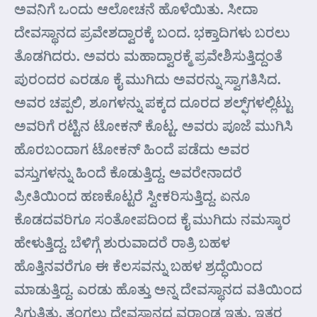
ಅವನಿಗೆ ಒಂದು ಆಲೋಚನೆ ಹೊಳೆಯಿತು. ಸೀದಾ
ದೇವಸ್ಥಾನದ ಪ್ರವೇಶದ್ವಾರಕ್ಕೆ ಬಂದ. ಭಕ್ತಾದಿಗಳು ಬರಲು
ತೊಡಗಿದರು. ಅವರು ಮಹಾದ್ವಾರಕ್ಮೆ ಪ್ರವೇಶಿಸುತ್ತಿದ್ದಂತೆ
ಪುರಂದರ ಎರಡೂ ಕೈ ಮುಗಿದು ಅವರನ್ನು ಸ್ವಾಗತಿಸಿದ.
ಅವರ ಚಪ್ಪಲಿ, ಶೂಗಳನ್ನು ಪಕ್ಕದ ದೂರದ ಶಲ್ಫ್‌ಗಳಲ್ಲಿಟ್ಟು
ಅವರಿಗೆ ರಟ್ಟಿನ ಟೋಕನ್ ಕೊಟ್ಟ. ಅವರು ಪೂಜೆ ಮುಗಿಸಿ
ಹೊರಬಂದಾಗ ಟೋಕನ್ ಹಿಂದೆ ಪಡೆದು ಅವರ
ವಸ್ತುಗಳನ್ನು ಹಿಂದೆ ಕೊಡುತ್ತಿದ್ದ. ಅವರೇನಾದರೆ
ಪ್ರೀತಿಯಿಂದ ಹಣಕೊಟ್ಟರೆ ಸ್ವೀಕರಿಸುತ್ತಿದ್ದ. ಏನೂ
ಕೊಡದವರಿಗೂ ಸಂತೋಪದಿಂದ ಕೈ ಮುಗಿದು ನಮಸ್ಕಾರ
ಹೇಳುತ್ತಿದ್ದ. ಬೆಳಿಗ್ಗೆ ಶುರುವಾದರೆ ರಾತ್ರಿ ಬಹಳ
ಹೊತ್ತಿನವರೆಗೂ ಈ ಕೆಲಸವನ್ನು ಬಹಳ ಶ್ರದ್ಧೆಯಿಂದ
ಮಾಡುತ್ತಿದ್ದ. ಎರಡು ಹೊತ್ತು ಅನ್ನ ದೇವಸ್ಥಾನದ ವತಿಯಿಂದ
ಸಿಗುತ್ತಿತ್ತು. ತಂಗಲು ದೇವಸ್ಥಾನದ ವರಾಂಡ ಇತ್ತು. ಇತರ