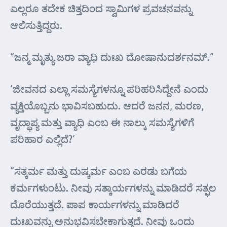
ಎಲ್ಲರೂ ತದೇಕ ಚಿತ್ತದಿಂದ ಸ್ವಾಮಿಗಳ ಪ್ರವಚನವನ್ನು
ಆಲಿಸುತ್ತಿದ್ದರು.
“ಜನ್ಮ ಮೃತ್ಯು ಜರಾ ವ್ಯಾಧಿ ದುಃಖ ದೋಷಾನುದರ್ಶನಮ್.”
‘ಜೀವನದ ಎಲ್ಲಾ ಸಮಸ್ಯೆಗಳನ್ನೂ ಪರಿಹರಿಸಿದ್ದೇನೆ ಎಂದು
ವ್ಯಕ್ತಿಯೊಬ್ಬನು ಭಾವಿಸಬಹುದು. ಆದರೆ ಜನನ, ಮರಣ,
ವೃದ್ಧಾಪ್ಯ ಮತ್ತು ವ್ಯಾಧಿ ಎಂಬ ಈ ನಾಲ್ಕು ಸಮಸ್ಯೆಗಳಿಗೆ
ಪರಿಹಾರ ಎಲ್ಲಿದೆ?’
“ಸತ್ಕರ್ಮ ಮತ್ತು ದುಷ್ಕರ್ಮ ಎಂಬ ಎರಡು ಬಗೆಯ
ಕರ್ಮಗಳುಂಟು. ನೀವು ಸತ್ಕಾರ್ಯಗಳನ್ನು ಮಾಡಿದರೆ ಸತ್ಫಲ
ದೊರೆಯುತ್ತದೆ. ಪಾಪ ಕಾರ್ಯಗಳನ್ನು ಮಾಡಿದರೆ
ದುಃಖವನ್ನು ಅನುಭವಿಸಬೇಕಾಗುತ್ತದೆ. ನೀವು ಒಂದು