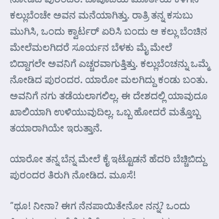
ಕಲ್ಲುಬೆಂಚೇ ಅವನ ಮನೆಯಾಗಿತ್ತು. ರಾತ್ರಿ ತನ್ನ ಕಸುಬು
ಮುಗಿಸಿ, ಒಂದು ಕ್ವಾರ್ಟರ್ ಏರಿಸಿ ಬಂದು ಆ ಕಲ್ಲು ಬೆಂಚಿನ
ಮೇಲೆಮಲಗಿದರೆ ಸೂರ್ಯನ ಬೆಳಕು ಮೈ ಮೇಲೆ
ಬಿದ್ದಾಗಲೇ ಅವನಿಗೆ ಎಚ್ಚರವಾಗುತ್ತಿತ್ತು. ಕಲ್ಲುಬೆಂಚನ್ನು ಒಮ್ಮೆ
ನೋಡಿದ ಪುರಂದರ. ಯಾರೋ ಮಲಗಿದ್ದು ಕಂಡು ಬಂತು.
ಅವನಿಗೆ ನಗು ತಡೆಯಲಾಗಲಿಲ್ಲ. ಈ ದೇಶದಲ್ಲಿ ಯಾವುದೂ
ಖಾಲಿಯಾಗಿ ಉಳಿಯುವುದಿಲ್ಲ. ಒಬ್ಬ ಹೋದರೆ ಮತ್ತೊಬ್ಬ
ತಯಾರಾಗಿಯೇ ಇರುತ್ತಾನೆ.
ಯಾರೋ ತನ್ನ ಬೆನ್ನ ಮೇಲೆ ಕೈ ಇಟ್ಟೊಡನೆ ಹೆದರಿ ಬೆಚ್ಚಿಬಿದ್ದು
ಪುರಂದರ ತಿರುಗಿ ನೋಡಿದ. ಮೂಸೆ!
“ಥೂ! ನೀನಾ? ಈಗ ನೆನಪಾಯಿತೇನೋ ನನ್ನ? ಒಂದು