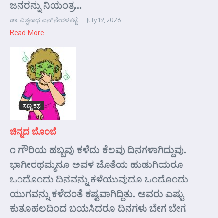
ಜನರನ್ನು ನಿಯಂತ್ರ...
ಡಾ. ವಿಶ್ವನಾಥ ಎನ್ ನೇರಳಕಟ್ಟೆ
July 19, 2026
Read More
ಸಣ್ಣ ಕಥೆ
ಚಿನ್ನದ ಬೊಂಬೆ
೧ ಗೌರಿಯ ಹಬ್ಬವು ಕಳೆದು ಕೆಲವು ದಿನಗಳಾಗಿದ್ದುವು.
ಭಾಗೀರಥಮ್ಮನೂ ಅವಳ ಜೊತೆಯ ಹುಡುಗಿಯರೂ
ಒಂದೊಂದು ದಿನವನ್ನು ಕಳೆಯುವುದೂ ಒಂದೊಂದು
ಯುಗವನ್ನು ಕಳೆದಂತೆ ಕಷ್ಟವಾಗಿದ್ದಿತು. ಅವರು ಎಷ್ಟು
ಕುತೂಹಲದಿಂದ ಬಯಸಿದರೂ ದಿನಗಳು ಬೇಗ ಬೇಗ