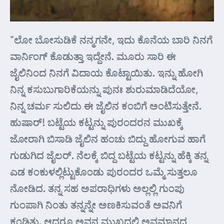
“ಲೋ ಬೋಸುಡಿಕೆ ನನ್ಮಗನೇ, ಇದು ಕೊನೆಯ ಬಾರಿ ನಿನಗೆ
ವಾರ್ನಿಂಗ್ ಕೊಡುತ್ತಾ ಇದ್ದೇನೆ. ಮೂರು ಸಾರಿ ಈ
ಜೈಲಿನಿಂದ ನಿನಗೆ ವಿದಾಯ ಕೊಟ್ಟಾಯಿತು. ಇನ್ನು ಹೋಗಿ
ನಿನ್ನ ಕಸುಬುಗಾರಿಕೆಯನ್ನು ಪುನಃ ಶುರುಮಾಡಿದೆಯೋ,
ನಿನ್ನ ಚರ್ಮ ಸುಲಿದು ಈ ಜೈಲಿನ ಕಂಬಿಗೆ ಅಂಟಿಸುತ್ತೇನೆ.
ಹುಷಾರ್! ಬಟ್ಟೆಯ ಕಟ್ಟನ್ನು ಪುರಂದರನ ಮುಖಕ್ಕೆ
ಜೋರಾಗಿ ಬಿಸಾಡಿ ಜೈಲಿನ ಹಂಚು ಬಿದ್ದು ಹೋಗುವ ಹಾಗೆ
ಗುಡುಗಿದ ಜೈಲರ್. ನೆಲಕ್ಕೆ ಬಿದ್ದ ಬಟ್ಟೆಯ ಕಟ್ಟನ್ನು ಹೆಕ್ಕಿ ತನ್ನ
ಎಡ ಕಂಕುಳಲ್ಲಿಟ್ಟುಕೊಂಡು ಪುರಂದರ ಒಮ್ಮೆ ಸುತ್ತಲೂ
ನೋಡಿದ. ತನ್ನ ಸಹ ಅಪರಾಧಿಗಳು ಅಲ್ಲಲ್ಲಿ ಗುಂಪು
ಗುಂಪಾಗಿ ನಿಂತು ತನ್ನನ್ನೇ ಅಣಕಿಸುವಂತೆ ಅವನಿಗೆ
ಕಂಡಿತು. ಆದರೂ ಅವನ ಮುಖದಲ್ಲಿ ಅವಮಾನದ