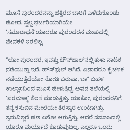
ಮೂಸೆ ಪುರಂದರನನ್ನು ಹತ್ತಿರದ ಬಾರಿಗೆ ಎಳೆದುಕೊಂಡು
ಹೋದ. ಸ್ವಲ್ಪ ಭರ್ಜರಿಯಾಗಿಯೇ
‘ಸಮಾರಾಧನೆ’ಯಾದರೂ ಪುರಂದರನ ಮುಖದಲ್ಲಿ
ಜೀವಕಳೆ ಇರಲಿಲ್ಲ.
“ಲೋ ಪುರಂದರ, ಇವತ್ತು ಟೌನ್‌ಹಾಲ್‌ನಲ್ಲಿ ತುಳು ನಾಟಕ
ನಡೆಯುತ್ತಾ ಇದೆ. ಹೌಸ್‌ಫುಲ್ ಆಗಿದೆ. ಏನಾದರೂ ಕೈ ಚಳಕ
ನಡೆಯುತ್ತೆದೆಯೋ ನೋಡಿ ಬರುವಾ, ಬಾ” ಬಹಳ
ಉಲ್ಲಾಸದಿಂದ ಮೂಸೆ ಹೇಳುತ್ತಿದ್ದ. ಅವನ ತಲೆಯಲ್ಲಿ
‘ಪರಮಾತ್ಮ’ ಕೆಲಸ ಮಾಡುತ್ತಿತ್ತು. ಯಾಕೋ, ಪುರಂದರನಿಗೆ
ತನ್ನ ಕಸುಬಿನ ಮೇಲೆಯೇ ತಿರಸ್ಕಾರ ಉಂಟಾಗಿತ್ತು.
ಶ್ರಮವಿಲ್ಲದೆ ಹಣ ಏನೋ ಆಗುತ್ತಿತ್ತು. ಆದರೆ ಸಮಾಜದಲ್ಲಿ
ಯಾರೂ ಮರ್ಯಾದೆ ಕೊಡುವುದಿಲ್ಲ. ಎಲ್ಲರೂ ಒಂದು