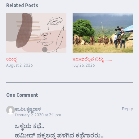
Related Posts
ಯುದ್ಧ
ಇರುವುದೆಲ್ಲವ ಬಿಟ್ಟು………
August 2, 2026
July 26, 2026
One Comment
Reply
ಕಾ.ವೀ.ಕೃಷ್ಣದಾಸ್
February 9, 2020 at 2:11 pm
ಒಳ್ಳೆಯ ಕಥೆ..
ಹಮೀದ್ ಪಕ್ಕಲಡ್ಕ ಪಳಗಿದ ಕಥೆಗಾರರು..