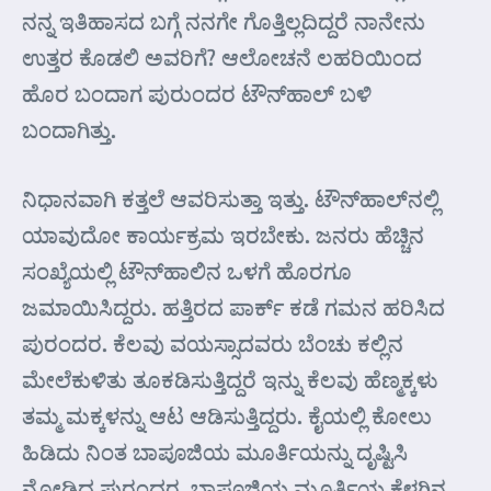
ನನ್ನ ಇತಿಹಾಸದ ಬಗ್ಗೆ ನನಗೇ ಗೊತ್ತಿಲ್ಲದಿದ್ದರೆ ನಾನೇನು
ಉತ್ತರ ಕೊಡಲಿ ಅವರಿಗೆ? ಆಲೋಚನೆ ಲಹರಿಯಿಂದ
ಹೊರ ಬಂದಾಗ ಪುರುಂದರ ಟೌನ್‌ಹಾಲ್ ಬಳಿ
ಬಂದಾಗಿತ್ತು.
ನಿಧಾನವಾಗಿ ಕತ್ತಲೆ ಆವರಿಸುತ್ತಾ ಇತ್ತು. ಟೌನ್‌ಹಾಲ್‌ನಲ್ಲಿ
ಯಾವುದೋ ಕಾರ್ಯಕ್ರಮ ಇರಬೇಕು. ಜನರು ಹೆಚ್ಚಿನ
ಸಂಖ್ಯೆಯಲ್ಲಿ ಟೌನ್‌ಹಾಲಿನ ಒಳಗೆ ಹೊರಗೂ
ಜಮಾಯಿಸಿದ್ದರು. ಹತ್ತಿರದ ಪಾರ್ಕ್‌ ಕಡೆ ಗಮನ ಹರಿಸಿದ
ಪುರಂದರ. ಕೆಲವು ವಯಸ್ಸಾದವರು ಬೆಂಚು ಕಲ್ಲಿನ
ಮೇಲೆಕುಳಿತು ತೂಕಡಿಸುತ್ತಿದ್ದರೆ ಇನ್ನು ಕೆಲವು ಹೆಣ್ಮಕ್ಕಳು
ತಮ್ಮ ಮಕ್ಕಳನ್ನು ಆಟ ಆಡಿಸುತ್ತಿದ್ದರು. ಕೈಯಲ್ಲಿ ಕೋಲು
ಹಿಡಿದು ನಿಂತ ಬಾಪೂಜಿಯ ಮೂರ್ತಿಯನ್ನು ದೃಷ್ಟಿಸಿ
ನೋಡಿದ ಪುರಂದರ. ಬಾಪೂಜಿಯ ಮೂರ್ತಿಯ ಕೆಳಗಿನ