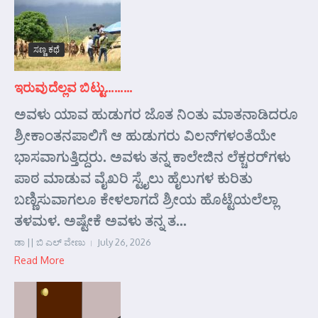
ಸಣ್ಣ ಕಥೆ
ಇರುವುದೆಲ್ಲವ ಬಿಟ್ಟು………
ಅವಳು ಯಾವ ಹುಡುಗರ ಜೊತ ನಿಂತು ಮಾತನಾಡಿದರೂ
ಶ್ರೀಕಾಂತನಪಾಲಿಗೆ ಆ ಹುಡುಗರು ವಿಲನ್‌ಗಳಂತೆಯೇ
ಭಾಸವಾಗುತ್ತಿದ್ದರು. ಅವಳು ತನ್ನ ಕಾಲೇಜಿನ ಲೆಕ್ಚರರ್‌ಗಳು
ಪಾಠ ಮಾಡುವ ವೈಖರಿ ಸ್ಟೈಲು ಹೈಲುಗಳ ಕುರಿತು
ಬಣ್ಣಿಸುವಾಗಲೂ ಕೇಳಲಾಗದೆ ಶ್ರೀಯ ಹೊಟ್ಟೆಯಲೆಲ್ಲಾ
ತಳಮಳ. ಅಷ್ಟೇಕೆ ಅವಳು ತನ್ನ ತ...
ಡಾ || ಬಿ ಎಲ್ ವೇಣು
July 26, 2026
Read More