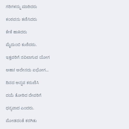
ಗರಿಗಳನ್ನು ಮಾರಿದರು
ಕಂಠವನು ತಣಿಸಿದರು
ಕೇಕೆ ಹಾಕಿದರು
ಮೈದುಂಬಿ ಕುಣಿದರು.
ಇತ್ತವರಿಗೆ ನವಿಲಾಗುವ ಯೋಗ
ಅಹಾ! ಅದೇನದು ಐಭೋಗ…
ದಿನದ ಅನ್ನವ ಕರುಣಿಸಿ
ದಯೆ ತೋರಿದ ದೇವರಿಗೆ
ಧನ್ಯವಾದ ಎಂದರು.
ಮೋಡದಂತೆ ಕರಗಿತು