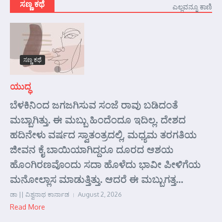
ಸಣ್ಣ ಕಥೆ
ಎಲ್ಲವನ್ನೂ ಕಾಣಿ
ಸಣ್ಣ ಕಥೆ
ಯುದ್ಧ
ಬೆಳಕಿನಿಂದ ಜಗಜಗಿಸುವ ಸಂಜೆ ರಾವು ಬಡಿದಂತೆ
ಮಬ್ಬಾಗಿತ್ತು. ಈ ಮಬ್ಬು ಹಿಂದೆಂದೂ ಇದಿಲ್ಲ. ದೇಶದ
ಹದಿನೇಳು ವರ್ಷದ ಸ್ವಾತಂತ್ರದಲ್ಲಿ, ಮಧ್ಯಮ ತರಗತಿಯ
ಜೀವನ ಕೈ ಬಾಯಿಯಾಗಿದ್ದರೂ ದೂರದ ಆಶಯ
ಹೊಂಗಿರಣವೊಂದು ಸದಾ ಹೊಳೆದು ಭಾವೀ ಪೀಳಿಗೆಯ
ಮನೋಲ್ಲಾಸ ಮಾಡುತ್ತಿತ್ತು. ಆದರೆ ಈ ಮಬ್ಬುಗತ್ತ...
ಡಾ || ವಿಶ್ವನಾಥ ಕಾರ್ನಾಡ
August 2, 2026
Read More