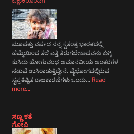
ಬಿಕ್ಷುಕರೊಂದಿಗೆ
ಮೂವತ್ತು ವರ್ಷದ ನನ್ನ ಸ್ವತಂತ್ರ ಭಾರತದಲ್ಲಿ
ಹೆಮ್ಮೆಯಿಂದ ತಲೆ ಎತ್ತಿ ತಿರುಗಬೇಕಾದವನು ಕುಗ್ಗಿ
ಕುಸಿದು ಹೋಗುವಂಥ ಅಮಾನವೀಯ ಅಂತರಗಳ
ನಡುವೆ ಉಸಿರಾಡುತ್ತಿದ್ದೇನೆ. ವೈಭೋಗದಲ್ಲಿರುವ
ಸ್ವಪ್ರತಿಷ್ಟಿತ ರಾಜಕಾರಣಿಗಳು ಒಂದು…
Read
more…
ಸಣ್ಣ ಕತೆ
ಗೋಪಿ