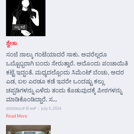
ಸಣ್ಣ ಕಥೆ
ಶ್ವೇತಾ
ಸಂಜೆ ನಾಲ್ಕು ಗಂಟೆಯಾದರೆ ಸಾಕು. ಅವರೆಲ್ಲರೂ
ಒಬ್ಬೊಬ್ಬರಾಗಿ ಬಂದು ಸೇರುತ್ತಾರೆ. ಅದೊಂದು ಪಂಚಾಯಿತಿ
ಕಟ್ಟೆ ಇದ್ದಂತೆ. ಮಧ್ಯದಲ್ಲೊಂದು ಸಿಮೆಂಟ್ ಬೆಂಚು, ಅದರ
ಎಡ, ಬಲ ಎರಡೂ ಕಡೆ ಇವರೇ ಒಂದಷ್ಟು ಕಲ್ಲು
ಚಪ್ಪಡಿಗಳನ್ನು ಎಳೆದು ತಂದು ಕೊಡುವುದಕ್ಕೆ ಪೀಠಗಳನ್ನು
ಮಾಡಿಕೊಂಡಿದ್ದಾರೆ. ಸ...
ವರದರಾಜನ್ ಟಿ ಆರ್
July 5, 2026
Read More