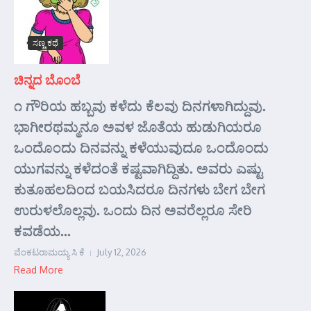
ಸಣ್ಣ ಕಥೆ
ಚಿನ್ನದ ಬೊಂಬೆ
೧ ಗೌರಿಯ ಹಬ್ಬವು ಕಳೆದು ಕೆಲವು ದಿನಗಳಾಗಿದ್ದುವು.
ಭಾಗೀರಥಮ್ಮನೂ ಅವಳ ಜೊತೆಯ ಹುಡುಗಿಯರೂ
ಒಂದೊಂದು ದಿನವನ್ನು ಕಳೆಯುವುದೂ ಒಂದೊಂದು
ಯುಗವನ್ನು ಕಳೆದಂತೆ ಕಷ್ಟವಾಗಿದ್ದಿತು. ಅವರು ಎಷ್ಟು
ಕುತೂಹಲದಿಂದ ಬಯಸಿದರೂ ದಿನಗಳು ಬೇಗ ಬೇಗ
ಉರುಳಲೊಲ್ಲವು. ಒಂದು ದಿನ ಅವರೆಲ್ಲರೂ ಸೇರಿ
ಕವಡೆಯ...
ವೆಂಕಟರಾಮಯ್ಯ ಸಿ ಕೆ
July 12, 2026
Read More