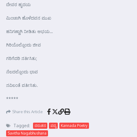
ದೇವರ ಹೃದಯ
ಮಿಂಚಾಗಿ ಹೊಳೆದವನ ಮುಖ
ಹನಿಗಣ್ಣಾಗಿ ನೀಡಿತು ಅಭಯ…
ಗಿರಿಯೊಲ್ಲೊಂದು ಜೀವ
ಗರಿಗೆದರಿ ನರ್ತಿಸಿತು;
ನೆಲದಲ್ಲೊಂದು ಭಾವ
ನವಿಲಂತೆ ವರ್ತಿಸಿತು.
*****
Share this Article
Tagged:
ದರುಶನ
ಪದ್ಯ
Kannada Poetry
Savitha Nagabhushana