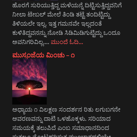
ಹೊರಗೆ ಸುರಿಯುತ್ತಿದ್ದ ಮಳೆಯನ್ನೆ ದಿಟ್ಟಿಸುತ್ತಿದ್ದವನಿಗೆ
ನೀಲಾ ಟೇಬಲ್ ಮೇಲೆ ತಿಂಡಿ ತಟ್ಟೆ ತಂದಿಟ್ಟಿದ್ದು
ತಿಳಿಯಲೇ ಇಲ್ಲ. ಇತ್ತ ಗಮನವೇ ಇಲ್ಲದಂತೆ
ಕುಳಿತಿದ್ದವನನ್ನು ನೋಡಿ ಸಿಡಿಮಿಡಿಗುಟ್ಟಿದ್ದು ಒಂದೂ
ಅವನಿಗರಿವಿಲ್ಲ.…
ಮುಂದೆ ಓದಿ…
ಮುಸ್ಸಂಜೆಯ ಮಿಂಚು – ೧
ಅಧ್ಯಾಯ ೧ ವಿಲಕ್ಷಣ ಸಂದರ್ಶನ ರಿತು ಲಗುಬಗನೇ
ಆವರಣವನ್ನು ದಾಟಿ ಒಳಹೊಕ್ಕಳು. ಸರಿಯಾದ
ಸಮಯಕ್ಕೆ ತಲುಪಿದೆ ಎಂಬ ಸಮಾಧಾನದಿಂದ
ಸುತ್ತಲೂ ನೋಟಹರಿಸುತ್ತ ಮುಂಭಾಗದಲ್ಲಿಯೇ