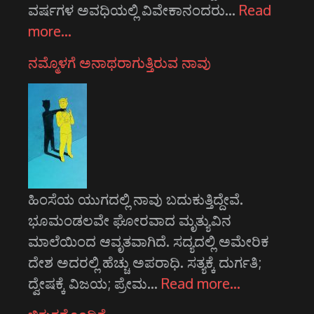
ವರ್ಷಗಳ ಅವಧಿಯಲ್ಲಿ ವಿವೇಕಾನಂದರು…
Read
more…
ನಮ್ಮೊಳಗೆ ಅನಾಥರಾಗುತ್ತಿರುವ ನಾವು
ಹಿಂಸೆಯ ಯುಗದಲ್ಲಿ ನಾವು ಬದುಕುತ್ತಿದ್ದೇವೆ.
ಭೂಮಂಡಲವೇ ಘೋರವಾದ ಮೃತ್ಯುವಿನ
ಮಾಲೆಯಿಂದ ಆವೃತವಾಗಿದೆ. ಸದ್ಯದಲ್ಲಿ ಅಮೇರಿಕ
ದೇಶ ಅದರಲ್ಲಿ ಹೆಚ್ಚು ಅಪರಾಧಿ. ಸತ್ಯಕ್ಕೆ ದುರ್ಗತಿ;
ದ್ವೇಷಕ್ಕೆ ವಿಜಯ; ಪ್ರೇಮ…
Read more…