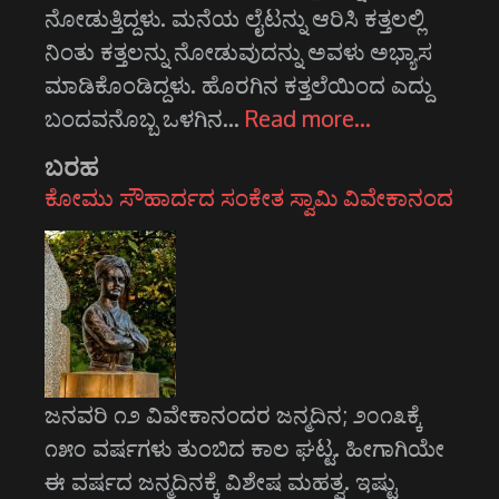
ನೋಡುತ್ತಿದ್ದಳು. ಮನೆಯ ಲೈಟನ್ನು ಆರಿಸಿ ಕತ್ತಲಲ್ಲಿ
ನಿಂತು ಕತ್ತಲನ್ನು ನೋಡುವುದನ್ನು ಅವಳು ಅಭ್ಯಾಸ
ಮಾಡಿಕೊಂಡಿದ್ದಳು. ಹೊರಗಿನ ಕತ್ತಲೆಯಿಂದ ಎದ್ದು
ಬಂದವನೊಬ್ಬ ಒಳಗಿನ…
Read more…
ಬರಹ
ಕೋಮು ಸೌಹಾರ್ದದ ಸಂಕೇತ ಸ್ವಾಮಿ ವಿವೇಕಾನಂದ
ಜನವರಿ ೧೨ ವಿವೇಕಾನಂದರ ಜನ್ಮದಿನ; ೨೦೧೩ಕ್ಕೆ
೧೫೦ ವರ್ಷಗಳು ತುಂಬಿದ ಕಾಲ ಘಟ್ಟ. ಹೀಗಾಗಿಯೇ
ಈ ವರ್ಷದ ಜನ್ಮದಿನಕ್ಕೆ ವಿಶೇಷ ಮಹತ್ವ. ಇಷ್ಟು