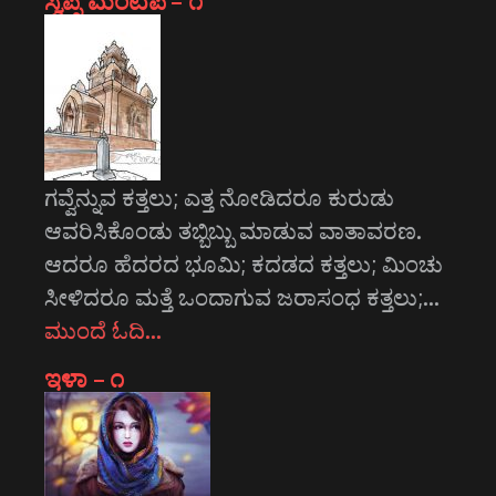
ಸ್ವಪ್ನ ಮಂಟಪ – ೧
ಗವ್ವೆನ್ನುವ ಕತ್ತಲು; ಎತ್ತ ನೋಡಿದರೂ ಕುರುಡು
ಆವರಿಸಿಕೊಂಡು ತಬ್ಬಿಬ್ಬು ಮಾಡುವ ವಾತಾವರಣ.
ಆದರೂ ಹೆದರದ ಭೂಮಿ; ಕದಡದ ಕತ್ತಲು; ಮಿಂಚು
ಸೀಳಿದರೂ ಮತ್ತೆ ಒಂದಾಗುವ ಜರಾಸಂಧ ಕತ್ತಲು;…
ಮುಂದೆ ಓದಿ…
ಇಳಾ – ೧