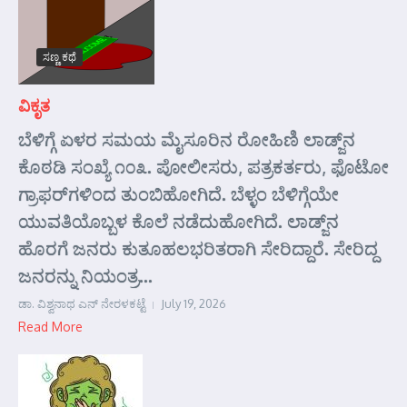
ಸಣ್ಣ ಕಥೆ
ವಿಕೃತ
ಬೆಳಿಗ್ಗೆ ಏಳರ ಸಮಯ ಮೈಸೂರಿನ ರೋಹಿಣಿ ಲಾಡ್ಜ್‌ನ
ಕೊಠಡಿ ಸಂಖ್ಯೆ ೧೦೩. ಪೋಲೀಸರು, ಪತ್ರಕರ್ತರು, ಫೊಟೋ
ಗ್ರಾಫರ್‌ಗಳಿಂದ ತುಂಬಿಹೋಗಿದೆ. ಬೆಳ್ಳಂ ಬೆಳಿಗ್ಗೆಯೇ
ಯುವತಿಯೊಬ್ಬಳ ಕೊಲೆ ನಡೆದುಹೋಗಿದೆ. ಲಾಡ್ಜ್‌ನ
ಹೊರಗೆ ಜನರು ಕುತೂಹಲಭರಿತರಾಗಿ ಸೇರಿದ್ದಾರೆ. ಸೇರಿದ್ದ
ಜನರನ್ನು ನಿಯಂತ್ರ...
ಡಾ. ವಿಶ್ವನಾಥ ಎನ್ ನೇರಳಕಟ್ಟೆ
July 19, 2026
Read More