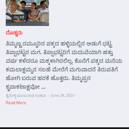
ಸಣ್ಣ ಕಥೆ
ದೊಡ್ಡದು
ತಿಮ್ಮಣ್ಣ ನಮ್ಮೂರಿನ ಪಕ್ಕದ ಹಳ್ಳಿಯಲ್ಲಿನ ಅಡುಗೆ ಭಟ್ಟ
ತಿಪ್ಪಾಭಟ್ಟರ ಮಗ. ತಿಪ್ಪಾಭಟ್ಟರಿಗೆ ಮದುವೆಯಾಗಿ ಹತ್ತು
ವರ್ಷ ಕಳೆದರೂ ಮಕ್ಕಳಾಗಿರಲಿಲ್ಲ. ಕೊನೆಗೆ ಪಕ್ಕದ ಮನೆಯ
ಕಮಲಾಕ್ಷಮ್ಮನ ಸಲಹೆ ಮೇರೆಗೆ ಮಗುವಾದರೆ ತಿರುಪತಿಗೆ
ಹೋಗಿ ಬರುವ ಹರಕೆ ಹೊತ್ತರು. ತಿಮ್ಮಪ್ಪನ
ಕೃಪಾಕಟಾಕ್ಷವೋ ...
ತೈರೊಳ್ಳಿ ಮಂಜುನಾಥ ಉಡುಪ
June 28, 2026
Read More