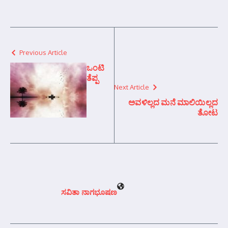
Previous Article
ಒಂಟಿ
ತೆಪ್ಪ
Next Article
ಅವಳಿಲ್ಲದ ಮನೆ ಮಾಲಿಯಿಲ್ಲದ
ತೋಟ
ಸವಿತಾ ನಾಗಭೂಷಣ