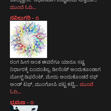
ಮುಂದೆ ಓದಿ…
ನವಿಲುಗರಿ – ೧
ರಂಗ ಹೀಗ ಅಂತ ಈವರೆಗೂ ಯಾರೂ ಸಷ್ಟ
ನಿರ್ಧಾರಕ್ಕೆ ಬಂದಂತಿಲ್ಲ. ಡೀಸೆಂಟ್ ಅಂದುಕೂಂಡಾಗ
ಮೋಸ್ಟ್‌ ಡಿಫರೆಂಟ್‌, ಮೇದು ಅಂದುಕೊಂಡರೆ ರಫ್
ಅಂಡ್ ಟಫ್, ಮುಂಗೋಪಿ ಪಟ್ಟ ಕಟ್ಟಿ…
ಮುಂದೆ
ಓದಿ…
ಭ್ರಮಣ – ೧