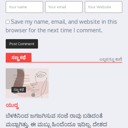
Save my name, email, and website in this
browser for the next time I comment.
ಸಣ್ಣ ಕಥೆ
ಎಲ್ಲವನ್ನೂ ಕಾಣಿ
ಸಣ್ಣ ಕಥೆ
ಯುದ್ಧ
ಬೆಳಕಿನಿಂದ ಜಗಜಗಿಸುವ ಸಂಜೆ ರಾವು ಬಡಿದಂತೆ
ಮಬ್ಬಾಗಿತ್ತು. ಈ ಮಬ್ಬು ಹಿಂದೆಂದೂ ಇದಿಲ್ಲ. ದೇಶದ