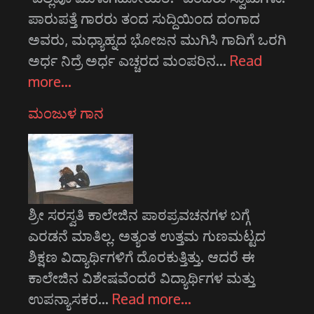
ಪಾರುಪತ್ತೆ ಗಾರರು ತಂದ ಸುದ್ದಿಯಿಂದ ದಂಗಾದ
ಅವರು, ಮಧ್ಯಾಹ್ನದ ಭೋಜನ ಮುಗಿಸಿ ಗಾದಿಗೆ ಒರಗಿ
ಅರ್ಧ ನಿದ್ರೆ ಅರ್ಧ ಎಚ್ಚರದ ಮಂಪರಿನ…
Read
more…
ಮಂಜುಳ ಗಾನ
ಶ್ರೀ ಸರಸ್ವತಿ ಕಾಲೇಜಿನ ಪಾಠಪ್ರವಚನಗಳ ಬಗ್ಗೆ
ಎರಡನೆ ಮಾತಿಲ್ಲ. ಅತ್ಯಂತ ಉತ್ತಮ ಗುಣಮಟ್ಟದ
ಶಿಕ್ಷಣ ವಿದ್ಯಾರ್ಥಿಗಳಿಗೆ ದೊರಕುತ್ತಿತ್ತು. ಆದರೆ ಈ
ಕಾಲೇಜಿನ ವಿಶೇಷವೆಂದರೆ ವಿದ್ಯಾರ್ಥಿಗಳ ಮತ್ತು
ಉಪನ್ಯಾಸಕರ…
Read more…