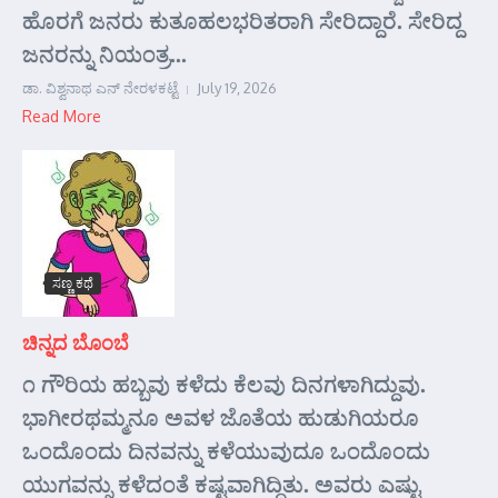
ಹೊರಗೆ ಜನರು ಕುತೂಹಲಭರಿತರಾಗಿ ಸೇರಿದ್ದಾರೆ. ಸೇರಿದ್ದ
ಜನರನ್ನು ನಿಯಂತ್ರ...
ಡಾ. ವಿಶ್ವನಾಥ ಎನ್ ನೇರಳಕಟ್ಟೆ
July 19, 2026
Read More
ಸಣ್ಣ ಕಥೆ
ಚಿನ್ನದ ಬೊಂಬೆ
೧ ಗೌರಿಯ ಹಬ್ಬವು ಕಳೆದು ಕೆಲವು ದಿನಗಳಾಗಿದ್ದುವು.
ಭಾಗೀರಥಮ್ಮನೂ ಅವಳ ಜೊತೆಯ ಹುಡುಗಿಯರೂ
ಒಂದೊಂದು ದಿನವನ್ನು ಕಳೆಯುವುದೂ ಒಂದೊಂದು
ಯುಗವನ್ನು ಕಳೆದಂತೆ ಕಷ್ಟವಾಗಿದ್ದಿತು. ಅವರು ಎಷ್ಟು