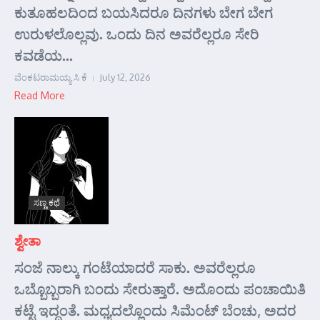
ಕುತೂಹಲದಿಂದ ಬಯಸಿದರೂ ದಿನಗಳು ಬೇಗ ಬೇಗ
ಉರುಳಲೊಲ್ಲವು. ಒಂದು ದಿನ ಅವರೆಲ್ಲರೂ ಸೇರಿ
ಕವಡೆಯ...
ವೆಂಕಟರಾಮಯ್ಯ ಸಿ ಕೆ
July 12, 2026
Read More
ಸಣ್ಣ ಕಥೆ
ಶ್ವೇತಾ
ಸಂಜೆ ನಾಲ್ಕು ಗಂಟೆಯಾದರೆ ಸಾಕು. ಅವರೆಲ್ಲರೂ
ಒಬ್ಬೊಬ್ಬರಾಗಿ ಬಂದು ಸೇರುತ್ತಾರೆ. ಅದೊಂದು ಪಂಚಾಯಿತಿ
ಕಟ್ಟೆ ಇದ್ದಂತೆ. ಮಧ್ಯದಲ್ಲೊಂದು ಸಿಮೆಂಟ್ ಬೆಂಚು, ಅದರ