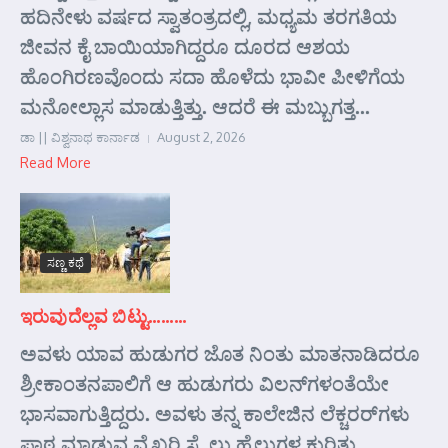
ಹದಿನೇಳು ವರ್ಷದ ಸ್ವಾತಂತ್ರದಲ್ಲಿ, ಮಧ್ಯಮ ತರಗತಿಯ
ಜೀವನ ಕೈ ಬಾಯಿಯಾಗಿದ್ದರೂ ದೂರದ ಆಶಯ
ಹೊಂಗಿರಣವೊಂದು ಸದಾ ಹೊಳೆದು ಭಾವೀ ಪೀಳಿಗೆಯ
ಮನೋಲ್ಲಾಸ ಮಾಡುತ್ತಿತ್ತು. ಆದರೆ ಈ ಮಬ್ಬುಗತ್ತ...
ಡಾ || ವಿಶ್ವನಾಥ ಕಾರ್ನಾಡ
August 2, 2026
Read More
ಸಣ್ಣ ಕಥೆ
ಇರುವುದೆಲ್ಲವ ಬಿಟ್ಟು………
ಅವಳು ಯಾವ ಹುಡುಗರ ಜೊತ ನಿಂತು ಮಾತನಾಡಿದರೂ
ಶ್ರೀಕಾಂತನಪಾಲಿಗೆ ಆ ಹುಡುಗರು ವಿಲನ್‌ಗಳಂತೆಯೇ
ಭಾಸವಾಗುತ್ತಿದ್ದರು. ಅವಳು ತನ್ನ ಕಾಲೇಜಿನ ಲೆಕ್ಚರರ್‌ಗಳು
ಪಾಠ ಮಾಡುವ ವೈಖರಿ ಸ್ಟೈಲು ಹೈಲುಗಳ ಕುರಿತು