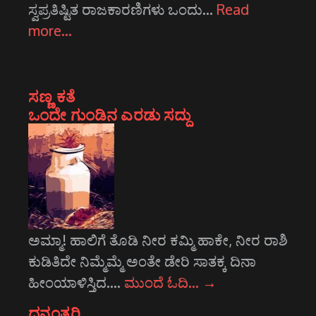
ಸ್ವಪ್ರತಿಷ್ಟಿತ ರಾಜಕಾರಣಿಗಳು ಒಂದು…
Read
more…
ಸಣ್ಣ ಕತೆ
ಒಂದೇ ಗುಂಡಿನ ಎರಡು ಸದ್ದು
ಅಮ್ಮಾ! ಹಾಲಿಗೆ ತೊಡಿ ನೀರ ಕಮ್ಮಿ ಹಾಕೇ, ನೀರ ರಾಶಿ
ಕುಡಿತಿದೇ ನಿಮ್ಮೆಮ್ಮೆ ಅಂತೇ ಡೇರಿ ಸಾತಕ್ಕ ದಿನಾ
ಹೀಂಯಾಳಿಸ್ತಿದ.…
ಮುಂದೆ ಓದಿ…
→
ಧನ್ವಂತರಿ