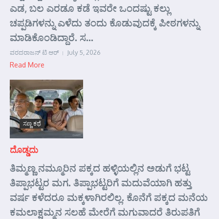
ಎಡ, ಬಲ ಎರಡೂ ಕಡೆ ಇವರೇ ಒಂದಷ್ಟು ಕಲ್ಲು
ಚಪ್ಪಡಿಗಳನ್ನು ಎಳೆದು ತಂದು ಕೊಡುವುದಕ್ಕೆ ಪೀಠಗಳನ್ನು
ಮಾಡಿಕೊಂಡಿದ್ದಾರೆ. ಸ...
ವರದರಾಜನ್ ಟಿ ಆರ್
July 5, 2026
Read More
ಸಣ್ಣ ಕಥೆ
ದೊಡ್ಡದು
ತಿಮ್ಮಣ್ಣ ನಮ್ಮೂರಿನ ಪಕ್ಕದ ಹಳ್ಳಿಯಲ್ಲಿನ ಅಡುಗೆ ಭಟ್ಟ
ತಿಪ್ಪಾಭಟ್ಟರ ಮಗ. ತಿಪ್ಪಾಭಟ್ಟರಿಗೆ ಮದುವೆಯಾಗಿ ಹತ್ತು
ವರ್ಷ ಕಳೆದರೂ ಮಕ್ಕಳಾಗಿರಲಿಲ್ಲ. ಕೊನೆಗೆ ಪಕ್ಕದ ಮನೆಯ
ಕಮಲಾಕ್ಷಮ್ಮನ ಸಲಹೆ ಮೇರೆಗೆ ಮಗುವಾದರೆ ತಿರುಪತಿಗೆ