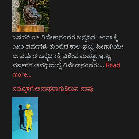
ಜನವರಿ ೧೨ ವಿವೇಕಾನಂದರ ಜನ್ಮದಿನ; ೨೦೧೩ಕ್ಕೆ
೧೫೦ ವರ್ಷಗಳು ತುಂಬಿದ ಕಾಲ ಘಟ್ಟ. ಹೀಗಾಗಿಯೇ
ಈ ವರ್ಷದ ಜನ್ಮದಿನಕ್ಕೆ ವಿಶೇಷ ಮಹತ್ವ. ಇಷ್ಟು
ವರ್ಷಗಳ ಅವಧಿಯಲ್ಲಿ ವಿವೇಕಾನಂದರು…
Read
more…
ನಮ್ಮೊಳಗೆ ಅನಾಥರಾಗುತ್ತಿರುವ ನಾವು