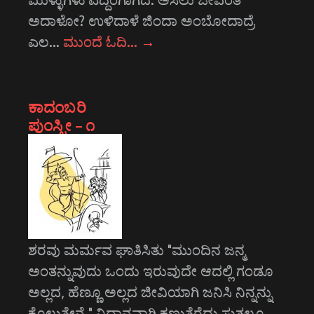
ಅದಾಳೋ? ಉಳಿದಾಳೆ ಜಿಂದಾ ಅಂಬೋದಾದ್ರೆ
ಎಲ…
ಮುಂದೆ ಓದಿ…
→
ಕಾದಂಬರಿ
ಪುಂಸ್ತ್ರೀ – ೧
ಶರವು ಮರ್ಮವ ಘಾತಿಸಿತು "ಮುಂದಿನ ಜನ್ಮ
ಅಂತನ್ನುವುದು ಒಂದು ಇರುವುದೇ ಆದಲ್ಲಿ ಗಂಡೂ
ಅಲ್ಲದ, ಹೆಣ್ಣೂ ಅಲ್ಲದ ಜೀವಿಯಾಗಿ ಜನಿಸಿ ನಿನ್ನನ್ನು
ಕೊಲ್ಲುತ್ತೇನೆ." ನಿಧಾನವಾಗಿ ಕಣ್ಣುತೆರೆದು ಸುತ್ತಲೂ…