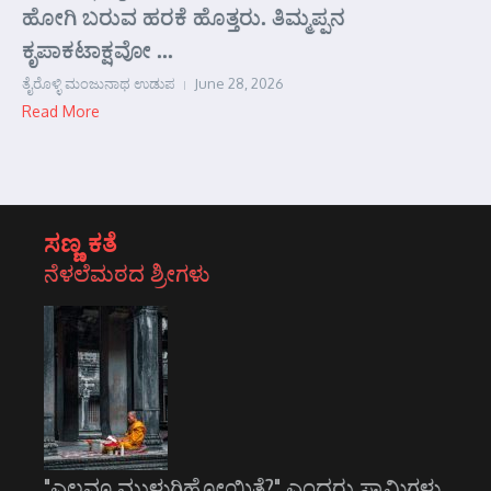
ಹೋಗಿ ಬರುವ ಹರಕೆ ಹೊತ್ತರು. ತಿಮ್ಮಪ್ಪನ
ಕೃಪಾಕಟಾಕ್ಷವೋ ...
ತೈರೊಳ್ಳಿ ಮಂಜುನಾಥ ಉಡುಪ
June 28, 2026
Read More
ಸಣ್ಣ ಕತೆ
ನೆಳಲೆಮಠದ ಶ್ರೀಗಳು
"ಎಲ್ಲವೂ ಮುಳುಗಿಹೋಯಿತೆ?" ಎಂದರು ಸ್ವಾಮಿಗಳು.