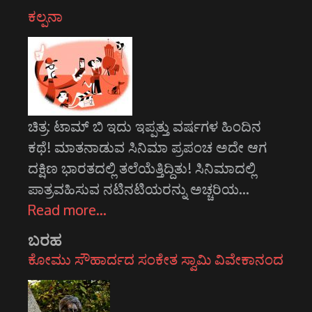
ಕಲ್ಪನಾ
ಚಿತ್ರ: ಟಾಮ್ ಬಿ ಇದು ಇಪ್ಪತ್ತು ವರ್ಷಗಳ ಹಿಂದಿನ
ಕಥೆ! ಮಾತನಾಡುವ ಸಿನಿಮಾ ಪ್ರಪಂಚ ಅದೇ ಆಗ
ದಕ್ಷಿಣ ಭಾರತದಲ್ಲಿ ತಲೆಯೆತ್ತಿದ್ದಿತು! ಸಿನಿಮಾದಲ್ಲಿ
ಪಾತ್ರವಹಿಸುವ ನಟಿನಟಿಯರನ್ನು ಅಚ್ಚರಿಯ…
Read more…
ಬರಹ
ಕೋಮು ಸೌಹಾರ್ದದ ಸಂಕೇತ ಸ್ವಾಮಿ ವಿವೇಕಾನಂದ