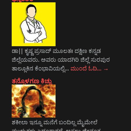
ಡಾ|| ಕೃಷ್ಣ ಪ್ರಸಾದ್ ಮೂಲತಃ ದಕ್ಷಿಣ ಕನ್ನಡ
ಜಿಲ್ಲೆಯವರು. ಅವರು ಯಾದಗಿರಿ ಜಿಲ್ಲೆ ಸುರಪುರ
ತಾಲ್ಲೂಕಿನ ಕೆಂಭಾವಿಯಲ್ಲಿ…
ಮುಂದೆ ಓದಿ…
→
ತನ್ನೊಳಗಣ ಕಿಚ್ಚು
ಶಕೀಲಾ ಇನ್ನೂ ಮನೆಗೆ ಬಂದಿಲ್ಲ ಮೈಮೇಲೆ
ಮುಳ್ಳುಗಳು ಎದ್ದಂಗಾಗದೆ. ಅಸಲು ಜೀವಂತ