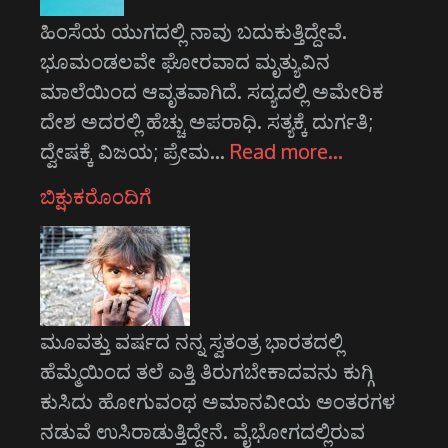
ಹಿಂಸೆಯ ಯುಗದಲ್ಲಿ ನಾವು ಬದುಕುತ್ತಿದ್ದೇವೆ.
ಭೂಮಂಡಲವೇ ಘೋರವಾದ ಮೃತ್ಯುವಿನ
ಮಾಲೆಯಿಂದ ಆವೃತವಾಗಿದೆ. ಸದ್ಯದಲ್ಲಿ ಅಮೇರಿಕ
ದೇಶ ಅದರಲ್ಲಿ ಹೆಚ್ಚು ಅಪರಾಧಿ. ಸತ್ಯಕ್ಕೆ ದುರ್ಗತಿ;
ದ್ವೇಷಕ್ಕೆ ವಿಜಯ; ಪ್ರೇಮ…
Read more…
ಬಿಕ್ಷುಕರೊಂದಿಗೆ
ಮೂವತ್ತು ವರ್ಷದ ನನ್ನ ಸ್ವತಂತ್ರ ಭಾರತದಲ್ಲಿ
ಹೆಮ್ಮೆಯಿಂದ ತಲೆ ಎತ್ತಿ ತಿರುಗಬೇಕಾದವನು ಕುಗ್ಗಿ
ಕುಸಿದು ಹೋಗುವಂಥ ಅಮಾನವೀಯ ಅಂತರಗಳ
ನಡುವೆ ಉಸಿರಾಡುತ್ತಿದ್ದೇನೆ. ವೈಭೋಗದಲ್ಲಿರುವ