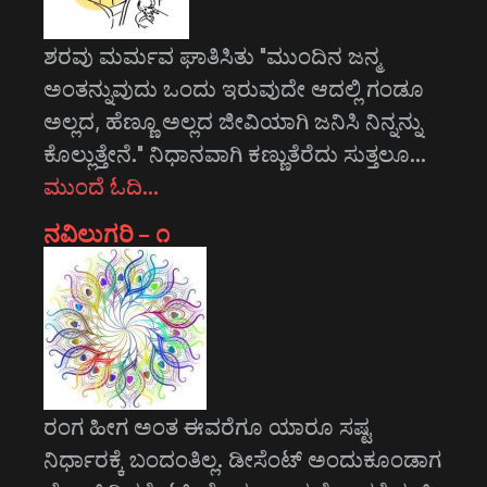
ಶರವು ಮರ್ಮವ ಘಾತಿಸಿತು "ಮುಂದಿನ ಜನ್ಮ
ಅಂತನ್ನುವುದು ಒಂದು ಇರುವುದೇ ಆದಲ್ಲಿ ಗಂಡೂ
ಅಲ್ಲದ, ಹೆಣ್ಣೂ ಅಲ್ಲದ ಜೀವಿಯಾಗಿ ಜನಿಸಿ ನಿನ್ನನ್ನು
ಕೊಲ್ಲುತ್ತೇನೆ." ನಿಧಾನವಾಗಿ ಕಣ್ಣುತೆರೆದು ಸುತ್ತಲೂ…
ಮುಂದೆ ಓದಿ…
ನವಿಲುಗರಿ – ೧
ರಂಗ ಹೀಗ ಅಂತ ಈವರೆಗೂ ಯಾರೂ ಸಷ್ಟ
ನಿರ್ಧಾರಕ್ಕೆ ಬಂದಂತಿಲ್ಲ. ಡೀಸೆಂಟ್ ಅಂದುಕೂಂಡಾಗ