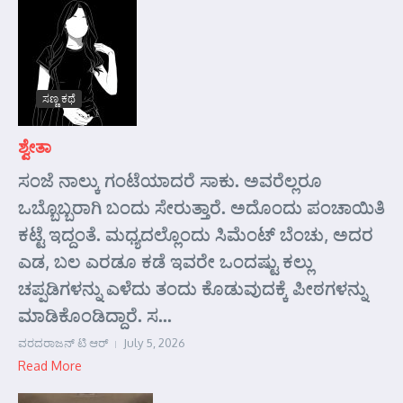
ಸಣ್ಣ ಕಥೆ
ಶ್ವೇತಾ
ಸಂಜೆ ನಾಲ್ಕು ಗಂಟೆಯಾದರೆ ಸಾಕು. ಅವರೆಲ್ಲರೂ
ಒಬ್ಬೊಬ್ಬರಾಗಿ ಬಂದು ಸೇರುತ್ತಾರೆ. ಅದೊಂದು ಪಂಚಾಯಿತಿ
ಕಟ್ಟೆ ಇದ್ದಂತೆ. ಮಧ್ಯದಲ್ಲೊಂದು ಸಿಮೆಂಟ್ ಬೆಂಚು, ಅದರ
ಎಡ, ಬಲ ಎರಡೂ ಕಡೆ ಇವರೇ ಒಂದಷ್ಟು ಕಲ್ಲು
ಚಪ್ಪಡಿಗಳನ್ನು ಎಳೆದು ತಂದು ಕೊಡುವುದಕ್ಕೆ ಪೀಠಗಳನ್ನು
ಮಾಡಿಕೊಂಡಿದ್ದಾರೆ. ಸ...
ವರದರಾಜನ್ ಟಿ ಆರ್
July 5, 2026
Read More