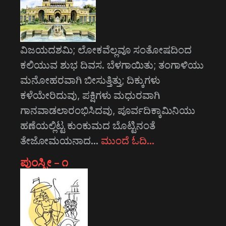
ವಿಜಯದಶಮಿ; ಲೋಕವೆಲ್ಲವೂ ಸಂತೋಷದಿಂದ
ಕಲಿಯುವ ಶುಭ ದಿವಸ. ಬೆಳಗಾಯಿತು; ತಂಗಾಳಿಯು
ಮನೋಹರವಾಗಿ ಬೀಸುತ್ತಿತ್ತು; ದಿಕ್ಕುಗಳು
ಕಳೆಯೇರಿದುವು, ಪಕ್ಷಿಗಳು ಮಧುರವಾಗಿ
ಗಾನವಾಡಲಾರಂಭಿಸಿದವು, ಪೂರ್ವದಿಕ್ಕಾಮಿನಿಯು
ಹಣೆಯಲ್ಲಿಟ್ಟ ಕುಂಕುಮದ ಬೊಟ್ಟಿನಂತೆ
ತೇಜೋಮಯನಾದ…
ಮುಂದೆ ಓದಿ…
ಪುಂಸ್ತ್ರೀ – ೧