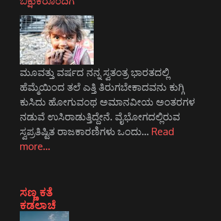
ಬಿಕ್ಷುಕರೊಂದಿಗೆ
ಮೂವತ್ತು ವರ್ಷದ ನನ್ನ ಸ್ವತಂತ್ರ ಭಾರತದಲ್ಲಿ
ಹೆಮ್ಮೆಯಿಂದ ತಲೆ ಎತ್ತಿ ತಿರುಗಬೇಕಾದವನು ಕುಗ್ಗಿ
ಕುಸಿದು ಹೋಗುವಂಥ ಅಮಾನವೀಯ ಅಂತರಗಳ
ನಡುವೆ ಉಸಿರಾಡುತ್ತಿದ್ದೇನೆ. ವೈಭೋಗದಲ್ಲಿರುವ
ಸ್ವಪ್ರತಿಷ್ಟಿತ ರಾಜಕಾರಣಿಗಳು ಒಂದು…
Read
more…
ಸಣ್ಣ ಕತೆ
ಕಡಲಾಚೆ