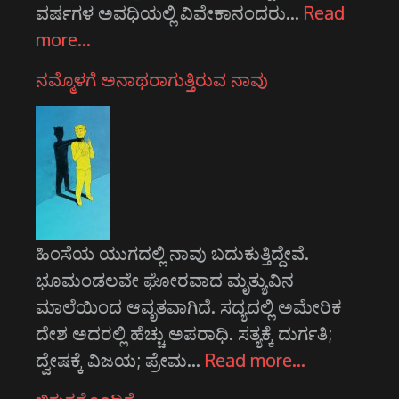
ವರ್ಷಗಳ ಅವಧಿಯಲ್ಲಿ ವಿವೇಕಾನಂದರು…
Read
more…
ನಮ್ಮೊಳಗೆ ಅನಾಥರಾಗುತ್ತಿರುವ ನಾವು
ಹಿಂಸೆಯ ಯುಗದಲ್ಲಿ ನಾವು ಬದುಕುತ್ತಿದ್ದೇವೆ.
ಭೂಮಂಡಲವೇ ಘೋರವಾದ ಮೃತ್ಯುವಿನ
ಮಾಲೆಯಿಂದ ಆವೃತವಾಗಿದೆ. ಸದ್ಯದಲ್ಲಿ ಅಮೇರಿಕ
ದೇಶ ಅದರಲ್ಲಿ ಹೆಚ್ಚು ಅಪರಾಧಿ. ಸತ್ಯಕ್ಕೆ ದುರ್ಗತಿ;
ದ್ವೇಷಕ್ಕೆ ವಿಜಯ; ಪ್ರೇಮ…
Read more…