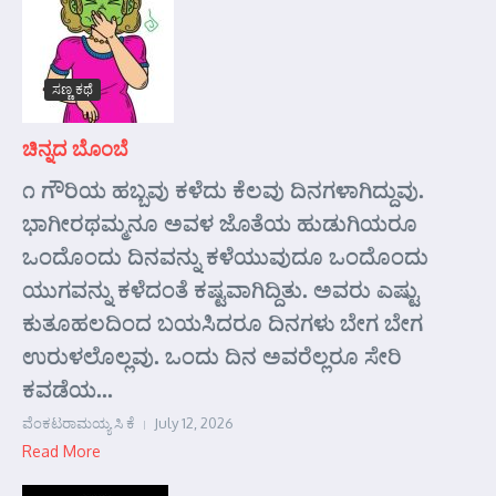
ಸಣ್ಣ ಕಥೆ
ಚಿನ್ನದ ಬೊಂಬೆ
೧ ಗೌರಿಯ ಹಬ್ಬವು ಕಳೆದು ಕೆಲವು ದಿನಗಳಾಗಿದ್ದುವು.
ಭಾಗೀರಥಮ್ಮನೂ ಅವಳ ಜೊತೆಯ ಹುಡುಗಿಯರೂ
ಒಂದೊಂದು ದಿನವನ್ನು ಕಳೆಯುವುದೂ ಒಂದೊಂದು
ಯುಗವನ್ನು ಕಳೆದಂತೆ ಕಷ್ಟವಾಗಿದ್ದಿತು. ಅವರು ಎಷ್ಟು
ಕುತೂಹಲದಿಂದ ಬಯಸಿದರೂ ದಿನಗಳು ಬೇಗ ಬೇಗ
ಉರುಳಲೊಲ್ಲವು. ಒಂದು ದಿನ ಅವರೆಲ್ಲರೂ ಸೇರಿ
ಕವಡೆಯ...
ವೆಂಕಟರಾಮಯ್ಯ ಸಿ ಕೆ
July 12, 2026
Read More