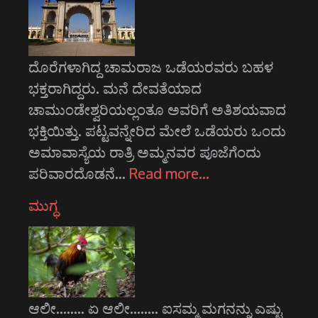
ದೊರೆಗಳಾಗಿದ್ದ ಚಾಮರಾಜ ಒಡೆಯರವರು ಬಹಳ
ಭಕ್ತರಾಗಿದ್ದರು. ಮನೆ ದೇವತೆಯಾದ
ಚಾಮುಂಡೇಶ್ವರಿಯಲ್ಲಂತೂ ಅವರಿಗೆ ಅತಿಶಯವಾದ
ಭಕ್ತಿಯಿತ್ತು. ಪಟ್ಟವನ್ನೇರಿದ ಮೇಲೆ ಒಡೆಯರು ಒಂದು
ಅಮಾವಾಸ್ಯೆಯ ರಾತ್ರಿ ಅಮ್ಮನವರ ಪೂಜೆಗೆಂದು
ಪರಿವಾರದೊಡನೆ…
Read more…
ಮುಗ್ಧ
ಆಲೀ........ ಏ ಆಲೀ........ ಐಸಮ್ಮ ಮಗನನ್ನು ಎಷ್ಟು