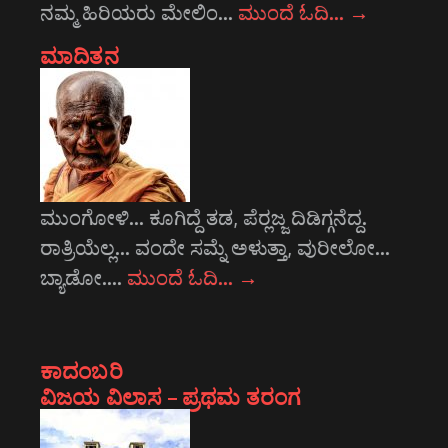
ನಮ್ಮ ಹಿರಿಯರು ಮೇಲಿಂ…
ಮುಂದೆ ಓದಿ…
→
ಮಾದಿತನ
ಮುಂಗೋಳಿ... ಕೂಗಿದ್ದೆ ತಡ, ಪೆರ್‍ಲಜ್ಜ ದಿಡಿಗ್ಗನೆದ್ದ.
ರಾತ್ರಿಯೆಲ್ಲ... ವಂದೇ ಸಮ್ನೆ ಅಳುತ್ತಾ, ವುರೀಲೋ...
ಬ್ಯಾಡೋ.…
ಮುಂದೆ ಓದಿ…
→
ಕಾದಂಬರಿ
ವಿಜಯ ವಿಲಾಸ – ಪ್ರಥಮ ತರಂಗ