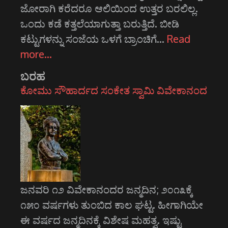
ಜೋರಾಗಿ ಕರೆದರೂ ಆಲಿಯಿಂದ ಉತ್ತರ ಬರಲಿಲ್ಲ.
ಒಂದು ಕಡೆ ಕತ್ತಲೆಯಾಗುತ್ತಾ ಬರುತ್ತಿದೆ. ಬೀಡಿ
ಕಟ್ಟುಗಳನ್ನು ಸಂಜೆಯ ಒಳಗೆ ಬ್ರಾಂಚಿಗೆ…
Read
more…
ಬರಹ
ಕೋಮು ಸೌಹಾರ್ದದ ಸಂಕೇತ ಸ್ವಾಮಿ ವಿವೇಕಾನಂದ
ಜನವರಿ ೧೨ ವಿವೇಕಾನಂದರ ಜನ್ಮದಿನ; ೨೦೧೩ಕ್ಕೆ
೧೫೦ ವರ್ಷಗಳು ತುಂಬಿದ ಕಾಲ ಘಟ್ಟ. ಹೀಗಾಗಿಯೇ
ಈ ವರ್ಷದ ಜನ್ಮದಿನಕ್ಕೆ ವಿಶೇಷ ಮಹತ್ವ. ಇಷ್ಟು