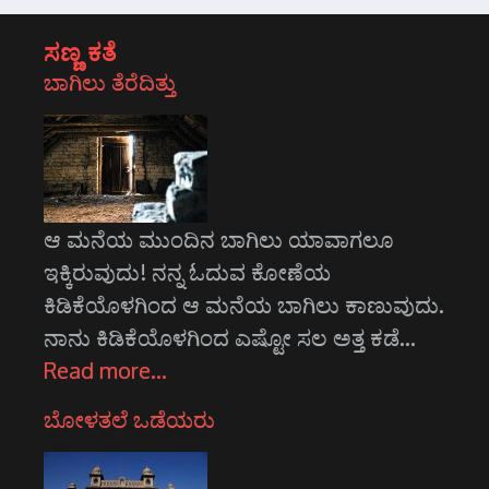
ಸಣ್ಣ ಕತೆ
ಬಾಗಿಲು ತೆರೆದಿತ್ತು
ಆ ಮನೆಯ ಮುಂದಿನ ಬಾಗಿಲು ಯಾವಾಗಲೂ
ಇಕ್ಕಿರುವುದು! ನನ್ನ ಓದುವ ಕೋಣೆಯ
ಕಿಡಿಕೆಯೊಳಗಿಂದ ಆ ಮನೆಯ ಬಾಗಿಲು ಕಾಣುವುದು.
ನಾನು ಕಿಡಿಕೆಯೊಳಗಿಂದ ಎಷ್ಟೋ ಸಲ ಅತ್ತ ಕಡೆ…
Read more…
ಬೋಳತಲೆ ಒಡೆಯರು