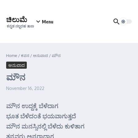
Skip to content
ಚಿಲುಮೆ
Menu
ಕನ್ನಡ ನಲ್ಬರಹ ತಾಣ
Home
/
ಕವನ
/
ಅನುವಾದ
/
ಮೌನ
ಅನುವಾದ
ಮೌನ
November 16, 2022
ಮೌನ ಉದ್ದಕ್ಕೆ ಬೆಳೆದಾಗ
ಭೂತ ಬೆಳೆದಂತೆ ಭಯವಾಗುತ್ತದೆ
ಮೌನ ಮನಸ್ಸಿನಲ್ಲಿ ಬೆಳೆದು ಕುಳಿತಾಗ
ತನ್ನವರು ಅನ್ಯರಾದಾಗ