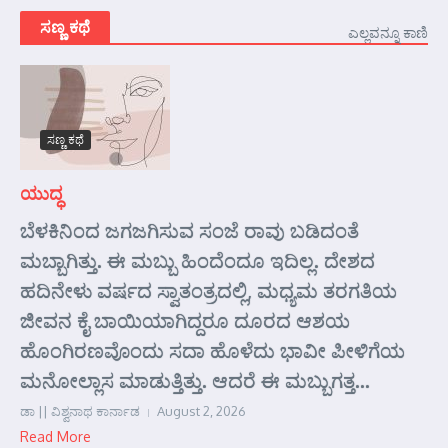
ಸಣ್ಣ ಕಥೆ
ಎಲ್ಲವನ್ನೂ ಕಾಣಿ
ಸಣ್ಣ ಕಥೆ
ಯುದ್ಧ
ಬೆಳಕಿನಿಂದ ಜಗಜಗಿಸುವ ಸಂಜೆ ರಾವು ಬಡಿದಂತೆ
ಮಬ್ಬಾಗಿತ್ತು. ಈ ಮಬ್ಬು ಹಿಂದೆಂದೂ ಇದಿಲ್ಲ. ದೇಶದ
ಹದಿನೇಳು ವರ್ಷದ ಸ್ವಾತಂತ್ರದಲ್ಲಿ, ಮಧ್ಯಮ ತರಗತಿಯ
ಜೀವನ ಕೈ ಬಾಯಿಯಾಗಿದ್ದರೂ ದೂರದ ಆಶಯ
ಹೊಂಗಿರಣವೊಂದು ಸದಾ ಹೊಳೆದು ಭಾವೀ ಪೀಳಿಗೆಯ
ಮನೋಲ್ಲಾಸ ಮಾಡುತ್ತಿತ್ತು. ಆದರೆ ಈ ಮಬ್ಬುಗತ್ತ...
ಡಾ || ವಿಶ್ವನಾಥ ಕಾರ್ನಾಡ
August 2, 2026
Read More