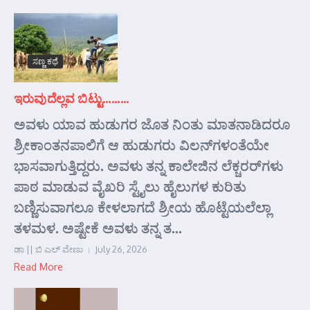
ಸಣ್ಣ ಕಥೆ
ಇರುವುದೆಲ್ಲವ ಬಿಟ್ಟು………
ಅವಳು ಯಾವ ಹುಡುಗರ ಜೊತ ನಿಂತು ಮಾತನಾಡಿದರೂ
ಶ್ರೀಕಾಂತನಪಾಲಿಗೆ ಆ ಹುಡುಗರು ವಿಲನ್‌ಗಳಂತೆಯೇ
ಭಾಸವಾಗುತ್ತಿದ್ದರು. ಅವಳು ತನ್ನ ಕಾಲೇಜಿನ ಲೆಕ್ಚರರ್‌ಗಳು
ಪಾಠ ಮಾಡುವ ವೈಖರಿ ಸ್ಟೈಲು ಹೈಲುಗಳ ಕುರಿತು
ಬಣ್ಣಿಸುವಾಗಲೂ ಕೇಳಲಾಗದೆ ಶ್ರೀಯ ಹೊಟ್ಟೆಯಲೆಲ್ಲಾ
ತಳಮಳ. ಅಷ್ಟೇಕೆ ಅವಳು ತನ್ನ ತ...
ಡಾ || ಬಿ ಎಲ್ ವೇಣು
July 26, 2026
Read More