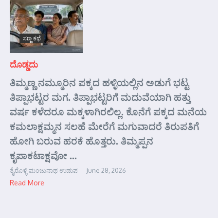
ಸಣ್ಣ ಕಥೆ
ದೊಡ್ಡದು
ತಿಮ್ಮಣ್ಣ ನಮ್ಮೂರಿನ ಪಕ್ಕದ ಹಳ್ಳಿಯಲ್ಲಿನ ಅಡುಗೆ ಭಟ್ಟ
ತಿಪ್ಪಾಭಟ್ಟರ ಮಗ. ತಿಪ್ಪಾಭಟ್ಟರಿಗೆ ಮದುವೆಯಾಗಿ ಹತ್ತು
ವರ್ಷ ಕಳೆದರೂ ಮಕ್ಕಳಾಗಿರಲಿಲ್ಲ. ಕೊನೆಗೆ ಪಕ್ಕದ ಮನೆಯ
ಕಮಲಾಕ್ಷಮ್ಮನ ಸಲಹೆ ಮೇರೆಗೆ ಮಗುವಾದರೆ ತಿರುಪತಿಗೆ
ಹೋಗಿ ಬರುವ ಹರಕೆ ಹೊತ್ತರು. ತಿಮ್ಮಪ್ಪನ
ಕೃಪಾಕಟಾಕ್ಷವೋ ...
ತೈರೊಳ್ಳಿ ಮಂಜುನಾಥ ಉಡುಪ
June 28, 2026
Read More