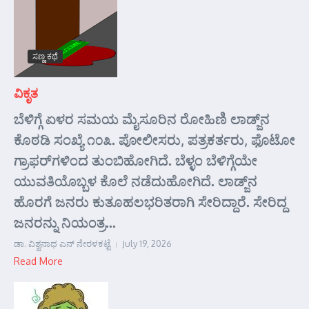
ಸಣ್ಣ ಕಥೆ
ವಿಕೃತ
ಬೆಳಿಗ್ಗೆ ಏಳರ ಸಮಯ ಮೈಸೂರಿನ ರೋಹಿಣಿ ಲಾಡ್ಜ್‌ನ
ಕೊಠಡಿ ಸಂಖ್ಯೆ ೧೦೩. ಪೋಲೀಸರು, ಪತ್ರಕರ್ತರು, ಫೊಟೋ
ಗ್ರಾಫರ್‌ಗಳಿಂದ ತುಂಬಿಹೋಗಿದೆ. ಬೆಳ್ಳಂ ಬೆಳಿಗ್ಗೆಯೇ
ಯುವತಿಯೊಬ್ಬಳ ಕೊಲೆ ನಡೆದುಹೋಗಿದೆ. ಲಾಡ್ಜ್‌ನ
ಹೊರಗೆ ಜನರು ಕುತೂಹಲಭರಿತರಾಗಿ ಸೇರಿದ್ದಾರೆ. ಸೇರಿದ್ದ
ಜನರನ್ನು ನಿಯಂತ್ರ...
ಡಾ. ವಿಶ್ವನಾಥ ಎನ್ ನೇರಳಕಟ್ಟೆ
July 19, 2026
Read More