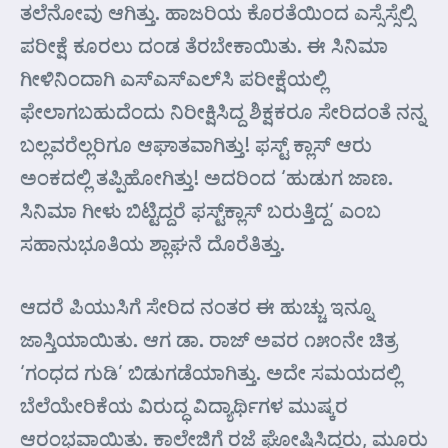
ತಲೆನೋವು ಆಗಿತ್ತು. ಹಾಜರಿಯ ಕೊರತೆಯಿಂದ ಎಸ್ಸೆಸ್ಸೆಲ್ಸಿ
ಪರೀಕ್ಷೆ ಕೂರಲು ದಂಡ ತೆರಬೇಕಾಯಿತು. ಈ ಸಿನಿಮಾ
ಗೀಳಿನಿಂದಾಗಿ ಎಸ್‌ಎಸ್‌ಎಲ್‌ಸಿ ಪರೀಕ್ಷೆಯಲ್ಲಿ
ಫೇಲಾಗಬಹುದೆಂದು ನಿರೀಕ್ಷಿಸಿದ್ದ ಶಿಕ್ಷಕರೂ ಸೇರಿದಂತೆ ನನ್ನ
ಬಲ್ಲವರೆಲ್ಲರಿಗೂ ಆಘಾತವಾಗಿತ್ತು! ಫಸ್ಟ್ ಕ್ಲಾಸ್ ಆರು
ಅಂಕದಲ್ಲಿ ತಪ್ಪಿಹೋಗಿತ್ತು! ಅದರಿಂದ ‘ಹುಡುಗ ಜಾಣ.
ಸಿನಿಮಾ ಗೀಳು ಬಿಟ್ಟಿದ್ದರೆ ಫಸ್ಟ್‌ಕ್ಲಾಸ್ ಬರುತ್ತಿದ್ದ’ ಎಂಬ
ಸಹಾನುಭೂತಿಯ ಶ್ಲಾಘನೆ ದೊರೆತಿತ್ತು.
ಆದರೆ ಪಿಯುಸಿಗೆ ಸೇರಿದ ನಂತರ ಈ ಹುಚ್ಚು ಇನ್ನೂ
ಜಾಸ್ತಿಯಾಯಿತು. ಆಗ ಡಾ. ರಾಜ್ ಅವರ ೧೫೦ನೇ ಚಿತ್ರ
‘ಗಂಧದ ಗುಡಿ’ ಬಿಡುಗಡೆಯಾಗಿತ್ತು. ಅದೇ ಸಮಯದಲ್ಲಿ
ಬೆಲೆಯೇರಿಕೆಯ ವಿರುದ್ಧ ವಿದ್ಯಾರ್ಥಿಗಳ ಮುಷ್ಕರ
ಆರಂಭವಾಯಿತು. ಕಾಲೇಜಿಗೆ ರಜೆ ಘೋಷಿಸಿದ್ದರು, ಮೂರು