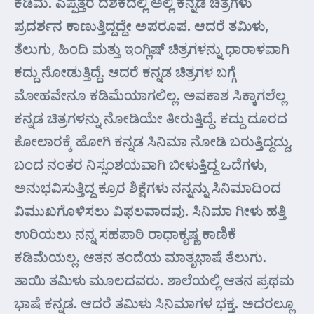
ಕಡಿಮೆ. ಎಪ್ಪತ್ತರ ದಶಕದಲ್ಲಿ ಅಲ್ಲಿ ಕನ್ನಡ ಚಿತ್ರಗಳು
ಪ್ರದರ್ಶನ ಕಾಣುತ್ತಿದ್ದದ್ದೇ ಅಪರೂಪ. ಆದರೆ ತಮಿಳು,
ತೆಲುಗು, ಹಿಂದಿ ಮತ್ತು ಇಂಗ್ಲಿಷ್ ಚಿತ್ರಗಳನ್ನು ಧಾರಾಳವಾಗಿ
ಕದ್ದು ನೋಡುತ್ತಿದ್ದೆ. ಆದರೆ ಕನ್ನಡ ಚಿತ್ರಗಳ ಬಗ್ಗೆ
ಮೋಹವೇನೂ ಕಡಿಮೆಯಾಗಲಿಲ್ಲ. ಅವಕಾಶ ಸಿಕ್ಕಾಗಲೆಲ್ಲ
ಕನ್ನಡ ಚಿತ್ರಗಳನ್ನು ನೋಡಿಯೇ ತೀರುತ್ತಿದ್ದೆ. ಕದ್ದು ದೂರದ
ಕೋಲಾರಕ್ಕೆ ಹೋಗಿ ಕನ್ನಡ ಸಿನಿಮಾ ನೋಡಿ ಬರುತ್ತಿದ್ದದ್ದು,
ಬಂದ ನಂತರ ನಿಸ್ಸಂಶಯವಾಗಿ ಬೀಳುತ್ತಿದ್ದ ಒದೆಗಳು,
ಅನುಭವಿಸುತ್ತಿದ್ದ ಕ್ರೂರ ಶಿಕ್ಷೆಗಳು ನನ್ನನ್ನು ಸಿನಿಮಾದಿಂದ
ವಿಮುಖಗೊಳಿಸಲು ವಿಫಲವಾದವು. ಸಿನಿಮಾ ಗೀಳು ಹತ್ತಿ
ಉರಿಯಲು ನನ್ನ ಸಹಪಾಠಿ ರಾಧಾಕೃಷ್ಣ ಕಾಣಿಕೆ
ಕಡಿಮೆಯಲ್ಲ. ಆತನ ತಂದೆಯ ಮಾತೃಭಾಷೆ ತೆಲುಗು.
ತಾಯಿ ತಮಿಳು ಮೂಲದವರು. ಶಾಲೆಯಲ್ಲಿ ಆತನ ಪ್ರಥಮ
ಭಾಷೆ ಕನ್ನಡ. ಆದರೆ ತಮಿಳು ಸಿನಿಮಾಗಳ ಭಕ್ತ. ಅದರಲ್ಲೂ