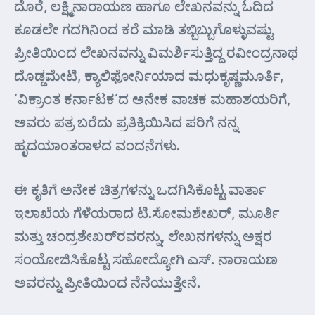
ದೊರೆ, ಲಕ್ಷ್ಮಿನಾರಾಯಣ ಹಾಗೂ ಲೇಖನವನ್ನು ಓದಿದ
ಕೂಡಲೇ ಗದಗಿನಿಂದ ಕರೆ ಮಾಡಿ ತಬ್ಬಿಬ್ಬುಗೊಳ್ಳುವಷ್ಟು
ಪ್ರೀತಿಯಿಂದ ಲೇಖನವನ್ನು ವಿಮರ್ಶಿಸುತ್ತಿದ್ದ ರವೀಂದ್ರನಾಥ
ದೊಡ್ಡಮೇಟಿ, ಕ್ಯಾಲಿಫೋರ್ನಿಯಾದ ಮಧುಕೃಷ್ಣಮೂರ್ತಿ,
‘ವಿಕ್ರಾಂತ ಕರ್ನಾಟಕ’ದ ಅನೇಕ ವಾಚಕ ಮಹಾಶಯರಿಗೆ,
ಅವರು ಪತ್ರ ಬರೆದು ಪ್ರತಿಕ್ರಿಯಿಸಿದ ಪರಿಗೆ ನನ್ನ
ಹೃದಯಾಂತರಾಳದ ವಂದನೆಗಳು.
ಈ ಕೃತಿಗೆ ಅನೇಕ ಚಿತ್ರಗಳನ್ನು ಒದಗಿಸಿಕೊಟ್ಟ ವಾರ್ತಾ
ಇಲಾಖೆಯ ಗೆಳೆಯರಾದ ಟಿ.ಸೋಮಶೇಖರ್, ಮೂರ್ತಿ
ಮತ್ತು ಚಂದ್ರಶೇಖರ್‌ರವರನ್ನು, ಲೇಖನಗಳನ್ನು ಅಕ್ಷರ
ಸಂಯೋಜಿಸಿಕೊಟ್ಟ ಸಹೋದ್ಯೋಗಿ ಎಸ್. ನಾರಾಯಣ
ಅವರನ್ನು ಪ್ರೀತಿಯಿಂದ ನೆನೆಯುತ್ತೇನೆ.