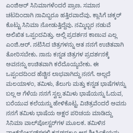
ಎಂಜಿ‌ಆರ್ ಸಿನಿಮಾಗಳೆಂದರೆ ಪ್ರಾಣ. ಸಮಾನ
ಚಟದಿಂದಾಗಿ ನಾವಿಬ್ಬರೂ ಹತ್ತಿರವಾದೆವು. ಕ್ಲಾಸಿಗೆ ಚಕ್ಕರ್
ಕೊಟ್ಟು ಸಿನಿಮಾ ನೋಡುತ್ತಿದ್ದೆವು. ನಮ್ಮಿಬ್ಬರ ನಡುವೆ
ಅಲಿಖಿತ ಒಪ್ಪಂದವಿತ್ತು. ಅಲ್ಲಿ ಪ್ರದರ್ಶನ ಕಾಣುವ ಎಲ್ಲ
ಎಂಜಿ.ಆರ್. ನಟಿಸಿದ ಚಿತ್ರಗಳನ್ನು ಆತ ನನಗೆ ಉಚಿತವಾಗಿ
ತೋರಿಸಬೇಕು. ನಾನು ಕನ್ನಡ ಚಿತ್ರಗಳ ಪ್ರದರ್ಶನಕ್ಕೆ
ಅವನನ್ನು ಉಚಿತವಾಗಿ ಕರೆದೊಯ್ಯಬೇಕು. ಈ
ಒಪ್ಪಂದದಿಂದ ಹೆಚ್ಚಿನ ಲಾಭವಾಗಿದ್ದು ನನಗೆ. ಅಲ್ಲದೆ
ಮಲಯಾಳಂ, ತಮಿಳು, ತೆಲುಗು ಮತ್ತು ಕನ್ನಡ ಭಾಷೆಗಳನ್ನು
ಬಲ್ಲ ಆ ಗೆಳೆಯ ನನಗೆ ಸ್ವಲ್ಪ ತಮಿಳು ಭಾಷೆಯನ್ನು ಓದುವ,
ಬರೆಯುವ ಕಲೆಯನ್ನು ಹೇಳಿಕೊಟ್ಟ. ವಿಚಿತ್ರವೆಂದರೆ ಅವನು
ನನಗೆ ತಮಿಳು ಭಾಷೆಯ ಅಕ್ಷರ ಪರಿಚಯ ಮಾಡಿದ್ದು
ಸಿನಿಮಾ ವಾಲ್‌ಪೋಸ್ಟರ್‌ಗಳ ಮೂಲಕ. ತಮಿಳಿನ
ವಾಲ್‌ಪೋಸ್ಟರ್‌ಗಳಲ್ಲಿ ಕನ್ನಡದಲ್ಲೂ ಆಗ ಶೀರ್ಷಿಕೆಯನ್ನು