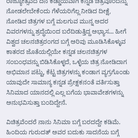
ರಾಜ್ಯೋತ್ಸವದ ದಿನ ಕಡ್ಡಾಯವಾಗಿ ಕನ್ನಡ ಚಿತ್ರವೊಂದನ್ನು
ನೋಡಲೇಬೇಕೆಂದು ಗೆಳೆಯರಿಗೆಲ್ಲ ನೀಡಿದ ದೀಕ್ಷೆ,
ನೋಡಿದ ಚಿತ್ರಗಳ ಬಗ್ಗೆ ಮಲಗುವ ಮುನ್ನ ಅದರ
ವಿವರಗಳನ್ನು ಶ್ರದ್ಧೆಯಿಂದ ಬರೆದಿಡುತ್ತಿದ್ದ ಅಭ್ಯಾಸ… ಹೀಗೆ
ವಿಶ್ವದ ಚಲನಚಿತ್ರರಂಗದ ಬಗ್ಗೆ ಅರಿವು ಮೂಡಿಸಿಕೊಳ್ಳುವ
ಕಾತರದ ಜೊತೆಯಲ್ಲಿಯೇ ಕನ್ನಡ ಚಲನಚಿತ್ರಗಳ
ಸಂಬಂಧವನ್ನು ಬಿಡಿಸಿಕೊಳ್ಳದೆ, ಒಳ್ಳೆಯ ಚಿತ್ರ ನೋಡಿದಾಗ
ಅಭಿಮಾನ ಪಟ್ಟು, ಕೆಟ್ಟ ಚಿತ್ರಗಳನ್ನು ಕಂಡಾಗ ವ್ಯಗ್ರಗೊಂಡು
ಯಾವುದೇ ಸಾಮಾನ್ಯ ಕನ್ನಡ ಪ್ರೇಕ್ಷಕನಂತೆ ವರ್ತಿಸುತ್ತಾ
ಸಿನಿಮಾದ ಯಾನದಲ್ಲಿ ಎಲ್ಲ ಬಗೆಯ ಭಾವಾವೇಶಗಳನ್ನು
ಅನುಭವಿಸುತ್ತಾ ಬಂದಿದ್ದೇನೆ.
ವಿಚಿತ್ರವೆಂದರೆ ನಾನು ಸಿನಿಮಾ ಬಗ್ಗೆ ಬರದದ್ದೇ ಕಡಿಮೆ.
ಹಿಂದಿಯ ಗುರುದತ್ ಅವರ ಬದುಕು ಸಾದನೆಯ ಬಗ್ಗೆ