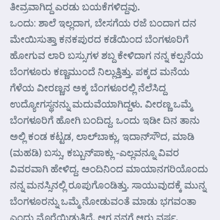
ತೀವ್ರವಾಗಿದ್ದ ಎರಡು ಬಯಕೆಗಳಿದ್ದವು.
ಒಂದು: ಶಾಲೆ ಇಲ್ಲದಾಗ, ಬೇಸಗೆಯ ರಜೆ ಬಂದಾಗ ದನ
ಮೇಯಿಸುತ್ತಾ ಕನಕಪುರದ ಕಡೆಯಿಂದ ಬೆಂಗಳೂರಿಗೆ
ಹೋಗುವ ಲಾರಿ ಬಸ್ಸುಗಳ ಶಬ್ದ ಕೇಳಿದಾಗ ನನ್ನ ಕಲ್ಪನೆಯ
ಬೆಂಗಳೂರು ಕಣ್ಣಮುಂದೆ ನಿಲ್ಲುತ್ತಿತ್ತು. ಪಕ್ಕದ ಮನೆಯ
ಗೆಳೆಯ ವೀರಣ್ಣನ ಅಕ್ಕ ಬೆಂಗಳೂರಲ್ಲಿ ನೆಲೆಸಿದ್ದ
ಉದ್ಯೋಗಸ್ಥನನ್ನು ಮದುವೆಯಾಗಿದ್ದಳು. ವೀರಣ್ಣ ಒಮ್ಮೆ
ಬೆಂಗಳೂರಿಗೆ ಹೋಗಿ ಬಂದಿದ್ದ. ಒಂದು ಇಡೀ ದಿನ ತಾನು
ಅಲ್ಲಿ ಕಂಡ ಕಟ್ಟಡ, ಲಾಲ್‌ಬಾಕ್ಲು, ಇದಾನ್‌ಸೌದ, ಮಾಡಿ
(ಮಹಡಿ) ಬಸ್ಸು, ಕಬ್ಬುನ್‌ಪಾಕ್ಲು -ಎಲ್ಲವನ್ನೂ ವಿವರ
ವಿವರವಾಗಿ ಹೇಳಿದ್ದ. ಅಂದಿನಿಂದ ಮಾಯಾನಗರಿಯೊಂದು
ನನ್ನ ಮನಸ್ಸಿನಲ್ಲಿ ರೂಪುಗೊಂಡಿತ್ತು. ಸಾಯುವುದಕ್ಕೆ ಮುನ್ನ
ಬೆಂಗಳೂರನ್ನು ಒಮ್ಮೆ ನೋಡುವಂತೆ ಮಾಡು ಭಗವಂತಾ
ಎಂದು ಮೊರೆಯಿಡುತ್ತಿದ್ದೆ. ಆಗ ನನಗೆ ಆರು ವರ್ಷ.