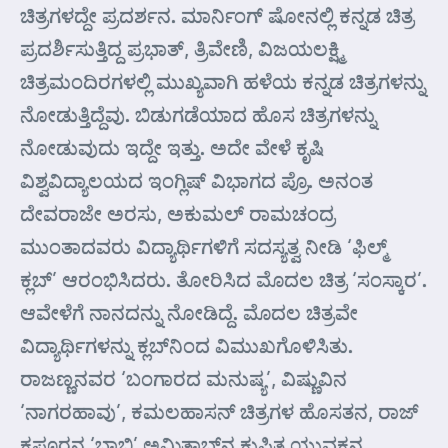
ಚಿತ್ರಗಳದ್ದೇ ಪ್ರದರ್ಶನ. ಮಾರ್ನಿಂಗ್ ಷೋನಲ್ಲಿ ಕನ್ನಡ ಚಿತ್ರ
ಪ್ರದರ್ಶಿಸುತ್ತಿದ್ದ ಪ್ರಭಾತ್, ತ್ರಿವೇಣಿ, ವಿಜಯಲಕ್ಷ್ಮಿ
ಚಿತ್ರಮಂದಿರಗಳಲ್ಲಿ ಮುಖ್ಯವಾಗಿ ಹಳೆಯ ಕನ್ನಡ ಚಿತ್ರಗಳನ್ನು
ನೋಡುತ್ತಿದ್ದೆವು. ಬಿಡುಗಡೆಯಾದ ಹೊಸ ಚಿತ್ರಗಳನ್ನು
ನೋಡುವುದು ಇದ್ದೇ ಇತ್ತು. ಅದೇ ವೇಳೆ ಕೃಷಿ
ವಿಶ್ವವಿದ್ಯಾಲಯದ ಇಂಗ್ಲಿಷ್ ವಿಭಾಗದ ಪ್ರೊ. ಅನಂತ
ದೇವರಾಜೇ ಅರಸು, ಅಕುಮಲ್ ರಾಮಚಂದ್ರ
ಮುಂತಾದವರು ವಿದ್ಯಾರ್ಥಿಗಳಿಗೆ ಸದಸ್ಯತ್ವ ನೀಡಿ ‘ಫಿಲ್ಮ್
ಕ್ಲಬ್’ ಆರಂಭಿಸಿದರು. ತೋರಿಸಿದ ಮೊದಲ ಚಿತ್ರ ‘ಸಂಸ್ಕಾರ’.
ಆವೇಳೆಗೆ ನಾನದನ್ನು ನೋಡಿದ್ದೆ. ಮೊದಲ ಚಿತ್ರವೇ
ವಿದ್ಯಾರ್ಥಿಗಳನ್ನು ಕ್ಲಬ್‌ನಿಂದ ವಿಮುಖಗೊಳಿಸಿತು.
ರಾಜಣ್ಣನವರ ‘ಬಂಗಾರದ ಮನುಷ್ಯ’, ವಿಷ್ಣುವಿನ
‘ನಾಗರಹಾವು’, ಕಮಲಹಾಸನ್ ಚಿತ್ರಗಳ ಹೊಸತನ, ರಾಜ್
ಕಪೂರನ ‘ಬಾಬ್ಬಿ’ ಅಮಿತಾಭ್‌ನ ಕುಪಿತ ಯುವಕನ