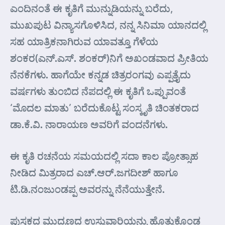
ಎಂದಿನಂತೆ ಈ ಕೃತಿಗೆ ಮುನ್ನುಡಿಯನ್ನು ಬರೆದು,
ಮುಖಪುಟ ವಿನ್ಯಾಸಗೊಳಿಸಿದ, ನನ್ನ ಸಿನಿಮಾ ಯಾನದಲ್ಲಿ
ಸಹ ಯಾತ್ರಿಕನಾಗಿರುವ ಯಾವತ್ತೂ ಗೆಳೆಯ
ಶಂಕರ(ಎನ್.ಎಸ್. ಶಂಕರ್)ನಿಗೆ ಅಖಂಡವಾದ ಪ್ರೀತಿಯ
ನೆನಕೆಗಳು. ಹಾಗೆಯೇ ಕನ್ನಡ ಚಿತ್ರರಂಗವು ಎಪ್ಪತ್ತೈದು
ವರ್ಷಗಳು ತುಂಬಿದ ನೆಪದಲ್ಲಿ ಈ ಕೃತಿಗೆ ಒಪ್ಪುವಂತೆ
‘ಮೊದಲ ಮಾತು’ ಬರೆದುಕೊಟ್ಟ ಸಂಸ್ಕೃತಿ ಚಿಂತಕರಾದ
ಡಾ.ಕೆ.ವಿ. ನಾರಾಯಣ ಅವರಿಗೆ ವಂದನೆಗಳು.
ಈ ಕೃತಿ ರಚನೆಯ ಸಮಯದಲ್ಲಿ ಸದಾ ಕಾಲ ಪ್ರೋತ್ಸಾಹ
ನೀಡಿದ ಮಿತ್ರರಾದ ಎಚ್.ಆರ್.ಜಗದೀಶ್ ಹಾಗೂ
ಟಿ.ಡಿ.ನಂಜುಂಡಪ್ಪ ಅವರನ್ನು ನೆನೆಯುತ್ತೇನೆ.
ಪುಸ್ತಕದ ಮುದ್ರಣದ ಉಸ್ತುವಾರಿಯನ್ನು ಹೊತ್ತುಕೊಂಡ