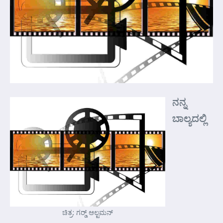
ನನ್ನ
ಬಾಲ್ಯದಲ್ಲಿ
ಚಿತ್ರ: ಗರ್‍ಡ್ ಆಲ್ಟಮನ್