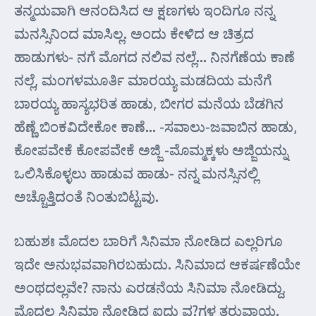
ತನ್ಮಯವಾಗಿ ಆನಂದಿಸಿದ ಆ ಕ್ಷಣಗಳು ಇಂದಿಗೂ ನನ್ನ
ಮನಸ್ಸಿನಿಂದ ಮಾಸಿಲ್ಲ. ಅಂದು ಕೇಳಿದ ಆ ಚಿತ್ರದ
ಹಾಡುಗಳು- ನಗೆ ಮೊಗದ ನಲಿವ ನಲ್ಲೆ… ನಿನಗೆಣೆಯ ಕಾಣೆ
ನಲ್ಲೆ, ಮಂಗಳಮೂರ್ತಿ ಮಾರಯ್ಯ ಮಡದಿಯ ಮನೆಗೆ
ಬಾರಯ್ಯ ಹಾಸ್ಯಭರಿತ ಹಾಡು, ಬೀಗರ ಮನೆಯ ಬೆಡಗಿನ
ಹೆಣ್ಣೆ ಬಿಂಕವಿದೇಕೋ ಕಾಣೆ… -ಸವಾಲು-ಜವಾಬಿನ ಹಾಡು,
ಕೋಪವೇಕೆ ಕೋಪವೇಕೆ ಅಜ್ಜಿ -ಮೊಮ್ಮಕ್ಕಳು ಅಜ್ಜಿಯನ್ನು
ಒಲಿಸಿಕೊಳ್ಳಲು ಹಾಡುವ ಹಾಡು- ನನ್ನ ಮನಸ್ಸಿನಲ್ಲಿ
ಅಚ್ಚೊತ್ತಿದಂತೆ ನಿಂತುಬಿಟ್ಟವು.
ಬಹುಶಃ ಮೊದಲ ಬಾರಿಗೆ ಸಿನಿಮಾ ನೋಡಿದ ಎಲ್ಲರಿಗೂ
ಇದೇ ಅನುಭವವಾಗಿರಬಹುದು. ಸಿನಿಮಾದ ಆಕರ್ಷಣೆಯೇ
ಅಂಥದಲ್ಲವೇ? ನಾನು ಎರಡನೆಯ ಸಿನಿಮಾ ನೋಡಿದ್ದು,
ಮೊದಲ ಸಿನಿಮಾ ನೋಡಿದ ಐದು ವ?ಗಳ ತರುವಾಯ.