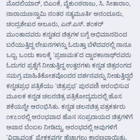
ಮೊದಲಿಯಾರ್, ಬಿ‌ಎಂಕೆ, ವೈಕುಂಠರಾಜು, ಸಿ. ಸೀತಾರಾಂ,
ನಾರಾಯಣಸ್ವಾಮಿ ನಂತರ ಸತ್ಯಮೂರ್ತಿ ಆನಂದೂರು,
ಚಂದ್ರಶೇಖರ ಆಲೂರು, ಎನ್.ಎಸ್. ಶಂಕರ್
ಮುಂತಾದವರು ಕನ್ನಡದ ಚಿತ್ರಗಳ ಬಗ್ಗೆ ಅಭಿಮಾನದಿಂದ
ಬರೆಯುತ್ತಿದ್ದ ಲೇಖನಗಳನ್ನು ಓದುತ್ತಾ ಬೆಳೆದವರಲ್ಲಿ ನಾನೂ
ಒಬ್ಬ. ಒಂದು ಕಾಲಕ್ಕೆ ‘ಪ್ರಜಾಮತ’ದ ದ್ವಾರಕಾನಾಥ್‌ರವರು
ಓದುಗರ ಪ್ರಶ್ನೆಗೆ ನೀಡುತ್ತಿದ್ದ ಉತ್ತರಗಳು ಕನ್ನಡ ಚಿತ್ರರಂಗದ
ಸಮಗ್ರ ಮಾಹಿತಿಕೋಶವೊಂದರ ದರ್ಶನವನ್ನು ನೀಡುತ್ತಿದ್ದರೆ
ಕನ್ನಡಪ್ರಭ ಪತ್ರಿಕೆಯು ‘ಚಿತ್ರಪ್ರಭ’ ಪುರವಣಿ ಆರಂಭಿಸುವ
ಮೂಲಕ ಕನ್ನಡ ಚಲನಚಿತ್ರ ಪತ್ರಿಕೋದ್ಯಮದಲ್ಲಿ ಹೊಸ
ಶಕೆಯನ್ನೇ ಆರಂಭಿಸಿತು. ಕನ್ನಡ ಚಲನಚಿತ್ರ ಪತ್ರಕರ್ತರು
೧೯೭೦ರಲ್ಲಿ ಆರಂಭವಾದ ಹೊಸ ಸಂಪ್ರದಾಯದ ಚಿತ್ರಗಳಿಗೆ
ಅಪಾರ ಬೆಂಬಲ ನೀಡಿದ್ದು, ಆರಂಭದಲ್ಲಿ ಅವುಗಳಿಗೆ
‘ವಿದ್ಯಾವಂತ’ ಪ್ರೇಕ್ಷಕವರ್ಗ ಹೆಚ್ಚಾಗಲು ಕಾರಣವಾಯಿತು.