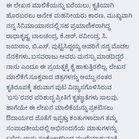
ಈ ಲೇಖನ ಮಾಲಿಕೆಯನ್ನು ಬರೆಯಲು, ಕೃತಿಯಾಗಿ
ಹೊರಬರಲು ಅನೇಕ ಮಹನೀಯರು ಕಾರಣ. ಮುಖ್ಯವಾಗಿ
ನನ್ನ ಸಿನಿಮಾಯಾನದಲ್ಲಿ ಸಹ ಪ್ರಯಾಣಿಕರಾಗಿದ್ದ
ರಾಧಾಕೃಷ್ಣ, ಬಾಲಚಂದ್ರ, ಕೆ.ಆರ್. ರವೀಂದ್ರ, ಸಿ.
ಜಯರಾಂ, ಬಿ.ಎಸ್. ಪುಟ್ಟಸಿದ್ದಯ್ಯ ಅವರಿಗೆ ನನ್ನ ಮೊದಲ
ನೆನಕೆಗಳು. ಬಸವರಾಜು ಅವರು ಮನಸ್ಸು ಮಾಡದಿದ್ದರೆ
ನಾನು ಎಂದೂ ಈ ಪ್ರಯತ್ನಕ್ಕೆ ಕೈ ಹಾಕುತ್ತಿರಲಿಲ್ಲ. ಲೇಖನ
ಮಾಲಿಕೆಗೆ ಸೂಕ್ತವಾದ ಚಿತ್ರಗಳನ್ನು ಆಯ್ದು ನಂತರ
ಕೃತಿರೂಪಕ್ಕೆ ತರುವಾಗ ಪುಟ ವಿನ್ಯಾಸಗೊಳಿಸಿರುವ
‘ಬಸು’ರವರ ಪರಿಶುದ್ಧ ಪ್ರೀತಿಗೆ ಕೃತಜ್ಞತೆಗಳು ಸಾಲವು.
ಹಾಗೆಯೇ ಈ ಲೇಖನ ಮಾಲಿಕೆಯನ್ನು ಪ್ರಕಟಿಸಲು
ಔದಾರ್ಯದ ಜೊತೆಗೆ ಇಪ್ಪತ್ತು ಕಂತುಗಳಾದಾಗ ತಮ್ಮ
ಸಂಪಾದಕೀಯದಲ್ಲಿ ಅಭಿನಂದನೆಯ ಮಾತುಗಳನ್ನು
ಬರೆದು ನಾನು ಸಂಕೋಚದಿಂದ ಮುದ್ದೆಯಾಗುವಂತೆ