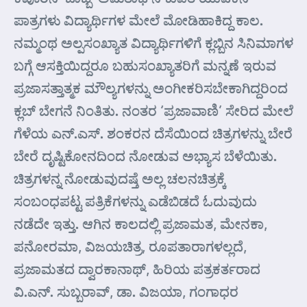
ಪಾತ್ರಗಳು ವಿದ್ಯಾರ್ಥಿಗಳ ಮೇಲೆ ಮೋಡಿಹಾಕಿದ್ದ ಕಾಲ.
ನಮ್ಮಂಥ ಅಲ್ಪಸಂಖ್ಯಾತ ವಿದ್ಯಾರ್ಥಿಗಳಿಗೆ ಕ್ಲಬ್ಬಿನ ಸಿನಿಮಾಗಳ
ಬಗ್ಗೆ ಆಸಕ್ತಿಯಿದ್ದರೂ ಬಹುಸಂಖ್ಯಾತರಿಗೆ ಮನ್ನಣೆ ಇರುವ
ಪ್ರಜಾಸತ್ತಾತ್ಮಕ ಮೌಲ್ಯಗಳನ್ನು ಅಂಗೀಕರಿಸಬೇಕಾಗಿದ್ದರಿಂದ
ಕ್ಲಬ್ ಬೇಗನೆ ನಿಂತಿತು. ನಂತರ ‘ಪ್ರಜಾವಾಣಿ’ ಸೇರಿದ ಮೇಲೆ
ಗೆಳೆಯ ಎನ್.ಎಸ್. ಶಂಕರನ ದೆಸೆಯಿಂದ ಚಿತ್ರಗಳನ್ನು ಬೇರೆ
ಬೇರೆ ದೃಷ್ಟಿಕೋನದಿಂದ ನೋಡುವ ಅಭ್ಯಾಸ ಬೆಳೆಯಿತು.
ಚಿತ್ರಗಳನ್ನ ನೋಡುವುದಷ್ತೆ ಅಲ್ಲ ಚಲನಚಿತ್ರಕ್ಕೆ
ಸಂಬಂಧಪಟ್ಟ ಪತ್ರಿಕೆಗಳನ್ನು ಎಡೆಬಿಡದೆ ಓದುವುದು
ನಡೆದೇ ಇತ್ತು. ಆಗಿನ ಕಾಲದಲ್ಲಿ ಪ್ರಜಾಮತ, ಮೇನಕಾ,
ಪನೋರಮಾ, ವಿಜಯಚಿತ್ರ, ರೂಪತಾರಾಗಳಲ್ಲದೆ,
ಪ್ರಜಾಮತದ ದ್ವಾರಕಾನಾಥ್, ಹಿರಿಯ ಪತ್ರಕರ್ತರಾದ
ವಿ.ಎನ್. ಸುಬ್ಬರಾವ್, ಡಾ. ವಿಜಯಾ, ಗಂಗಾಧರ