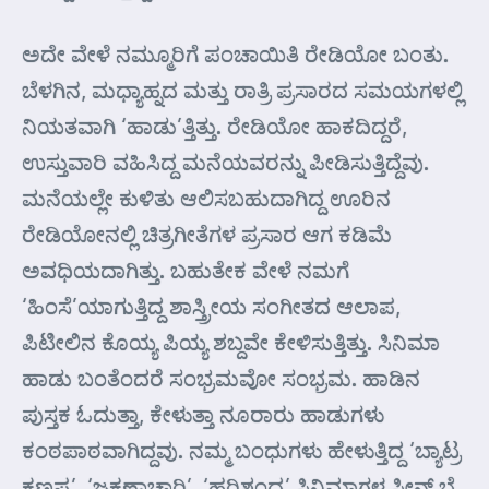
ಅದೇ ವೇಳೆ ನಮ್ಮೂರಿಗೆ ಪಂಚಾಯಿತಿ ರೇಡಿಯೋ ಬಂತು.
ಬೆಳಗಿನ, ಮಧ್ಯಾಹ್ನದ ಮತ್ತು ರಾತ್ರಿ ಪ್ರಸಾರದ ಸಮಯಗಳಲ್ಲಿ
ನಿಯತವಾಗಿ ‘ಹಾಡು’ತ್ತಿತ್ತು. ರೇಡಿಯೋ ಹಾಕದಿದ್ದರೆ,
ಉಸ್ತುವಾರಿ ವಹಿಸಿದ್ದ ಮನೆಯವರನ್ನು ಪೀಡಿಸುತ್ತಿದ್ದೆವು.
ಮನೆಯಲ್ಲೇ ಕುಳಿತು ಆಲಿಸಬಹುದಾಗಿದ್ದ ಊರಿನ
ರೇಡಿಯೋನಲ್ಲಿ ಚಿತ್ರಗೀತೆಗಳ ಪ್ರಸಾರ ಆಗ ಕಡಿಮೆ
ಅವಧಿಯದಾಗಿತ್ತು. ಬಹುತೇಕ ವೇಳೆ ನಮಗೆ
‘ಹಿಂಸೆ’ಯಾಗುತ್ತಿದ್ದ ಶಾಸ್ತ್ರೀಯ ಸಂಗೀತದ ಆಲಾಪ,
ಪಿಟೀಲಿನ ಕೊಯ್ಯ ಪಿಯ್ಯ ಶಬ್ದವೇ ಕೇಳಿಸುತ್ತಿತ್ತು. ಸಿನಿಮಾ
ಹಾಡು ಬಂತೆಂದರೆ ಸಂಭ್ರಮವೋ ಸಂಭ್ರಮ. ಹಾಡಿನ
ಪುಸ್ತಕ ಓದುತ್ತಾ, ಕೇಳುತ್ತಾ ನೂರಾರು ಹಾಡುಗಳು
ಕಂಠಪಾಠವಾಗಿದ್ದವು. ನಮ್ಮ ಬಂಧುಗಳು ಹೇಳುತ್ತಿದ್ದ ‘ಬ್ಯಾಟ್ರ
ಕಣ್ಣಪ್ಪ’, ‘ಜಕಣಾಚಾರಿ’, ‘ಹರಿಶ್ಚಂದ್ರ’ ಸಿನಿಮಾಗಳ ಸೀನ್ ಬೈ