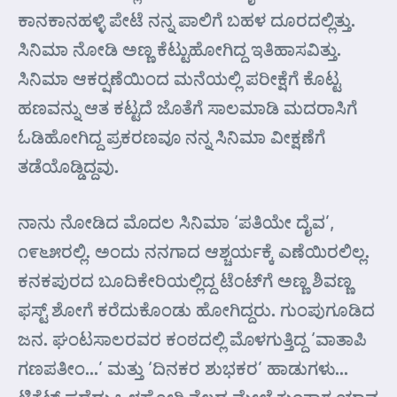
ಕಾನಕಾನಹಳ್ಳಿ ಪೇಟೆ ನನ್ನ ಪಾಲಿಗೆ ಬಹಳ ದೂರದಲ್ಲಿತ್ತು.
ಸಿನಿಮಾ ನೋಡಿ ಅಣ್ಣ ಕೆಟ್ಟುಹೋಗಿದ್ದ ಇತಿಹಾಸವಿತ್ತು.
ಸಿನಿಮಾ ಆಕರ್‍ಷಣೆಯಿಂದ ಮನೆಯಲ್ಲಿ ಪರೀಕ್ಷೆಗೆ ಕೊಟ್ಟ
ಹಣವನ್ನು ಆತ ಕಟ್ಟದೆ ಜೊತೆಗೆ ಸಾಲಮಾಡಿ ಮದರಾಸಿಗೆ
ಓಡಿಹೋಗಿದ್ದ ಪ್ರಕರಣವೂ ನನ್ನ ಸಿನಿಮಾ ವೀಕ್ಷಣೆಗೆ
ತಡೆಯೊಡ್ಡಿದ್ದವು.
ನಾನು ನೋಡಿದ ಮೊದಲ ಸಿನಿಮಾ ‘ಪತಿಯೇ ದೈವ’,
೧೯೬೫ರಲ್ಲಿ. ಅಂದು ನನಗಾದ ಆಶ್ಚರ್ಯಕ್ಕೆ ಎಣೆಯಿರಲಿಲ್ಲ.
ಕನಕಪುರದ ಬೂದಿಕೇರಿಯಲ್ಲಿದ್ದ ಟೆಂಟ್‌ಗೆ ಅಣ್ಣ ಶಿವಣ್ಣ
ಫಸ್ಟ್ ಶೋಗೆ ಕರೆದುಕೊಂಡು ಹೋಗಿದ್ದರು. ಗುಂಪುಗೂಡಿದ
ಜನ. ಘಂಟಸಾಲರವರ ಕಂಠದಲ್ಲಿ ಮೊಳಗುತ್ತಿದ್ದ ‘ವಾತಾಪಿ
ಗಣಪತೀಂ…’ ಮತ್ತು ‘ದಿನಕರ ಶುಭಕರ’ ಹಾಡುಗಳು…