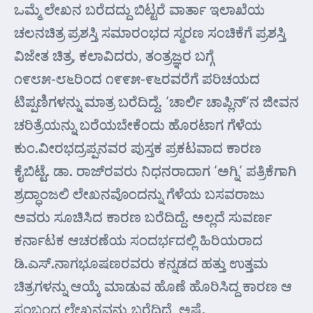
ಒಮ್ಮೆ ಲೇಖನ ಬರೆದದ್ದು ಬಿಟ್ಟರೆ ವಾರ್ತಾ ಇಲಾಖೆಯ
ಚಲನಚಿತ್ರ ಪ್ರಶಸ್ತಿ ಸಮಾರಂಭದ ಸ್ಮರಣ ಸಂಚಿಕೆಗೆ ಪ್ರಶಸ್ತಿ
ವಿಜೇತ ಚಿತ್ರ, ಕಲಾವಿದರು, ತಂತ್ರಜ್ಞರ ಬಗ್ಗೆ
೧೯೮೫-೮೬ರಿಂದ ೧೯೯೫-೯೬ರವರೆಗೆ ಪರಿಚಯದ
ಟಿಪ್ಪಣಿಗಳನ್ನು ಮಾತ್ರ ಬರೆದಿದ್ದೆ. ‘ಚಾರ್ಲಿ ಚಾಪ್ಲಿನ್’ನ ಜೀವನ
ಚರಿತ್ರೆಯನ್ನು ಬರೆಯಬೇಕೆಂದು ಹೊರಟಾಗ ಗೆಳೆಯ
ಕುಂ.ವೀರಭದ್ರಪ್ಪನವರ ಪುಸ್ತಕ ಪ್ರಕಟವಾದ ಕಾರಣ
ಕೈಬಿಟ್ಟೆ. ಡಾ. ರಾಜ್‌ರವರು ನಿಧನರಾದಾಗ ‘ಅಗ್ನಿ’ ಪತ್ರಿಕೆಗಾಗಿ
ಶ್ರದ್ಧಾಂಜಲಿ ಲೇಖನವೊಂದನ್ನು ಗೆಳೆಯ ಬಸವರಾಜು
ಅವರು ಸೂಚಿಸಿದ ಕಾರಣ ಬರೆದಿದ್ದೆ. ಅಲ್ಲದೆ ಸುವರ್ಣ
ಕರ್ನಾಟಕ ಆಚರಣೆಯ ಸಂದರ್ಭದಲ್ಲಿ ಹಿರಿಯರಾದ
ಡಿ.ಎಸ್.ನಾಗಭೂಷಣರವರು ಕನ್ನಡದ ಹತ್ತು ಉತ್ತಮ
ಚಿತ್ರಗಳನ್ನು ಆಯ್ಕೆ ಮಾಡುವ ಹೊಣೆ ಹೊರಿಸಿದ್ದ ಕಾರಣ ಆ
ಸಂಬಂಧ ಲೇಖನವನ್ನು ಬರೆದಿದ್ದೆ, ಅಷ್ಟೆ.