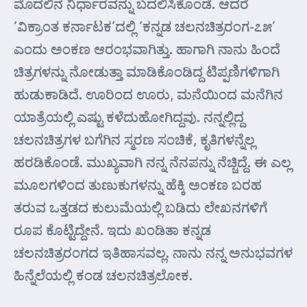
ಮೊದಲಿನ ನಿರ್ಧಾರವನ್ನು ಬದಲಿಸಿಕೊಂಡೆ. ಆದರೆ
‘ವಿಕ್ರಾಂತ ಕರ್ನಾಟಕ’ದಲ್ಲಿ ‘ಕನ್ನಡ ಚಲನಚಿತ್ರರಂಗ-೭೫’
ಎಂದು ಅಂಕಣ ಆರಂಭವಾಗಿತ್ತು. ಹಾಗಾಗಿ ನಾನು ಹಿಂದೆ
ಚಿತ್ರಗಳನ್ನು ನೋಡುತ್ತಾ ಮಾಡಿಕೊಂಡಿದ್ದ ಟಿಪ್ಪಣಿಗಳಿಗಾಗಿ
ಹುಡುಕಾಡಿದೆ. ಊರಿಂದ ಊರು, ಮನೆಯಿಂದ ಮನೆಗಿನ
ಯಾತ್ರೆಯಲ್ಲಿ ಎಷ್ಟು ಕಳೆದುಹೋಗಿದ್ದವು. ನನ್ನಲ್ಲಿದ್ದ
ಚಲನಚಿತ್ರಗಳ ಬಗೆಗಿನ ಸ್ಮರಣ ಸಂಚಿಕೆ, ಕೃತಿಗಳನ್ನೆಲ್ಲ
ಹರಡಿಕೊಂಡೆ. ಮುಖ್ಯವಾಗಿ ನನ್ನ ನೆನಪನ್ನು ನೆಚ್ಚಿದ್ದೆ. ಈ ಎಲ್ಲ
ಮೂಲಗಳಿಂದ ತುಣುಕುಗಳನ್ನು ಹೆಕ್ಕಿ ಅಂಕಣ ಬರಹ
ತರುವ ಒತ್ತಡದ ಕುಲುಮೆಯಲ್ಲಿ ಬಡಿದು ಲೇಖನಗಳಿಗೆ
ರೂಪ ಕೊಟ್ಟಿದ್ದೇನೆ. ಇದು ಖಂಡಿತಾ ಕನ್ನಡ
ಚಲನಚಿತ್ರರಂಗದ ಇತಿಹಾಸವಲ್ಲ. ನಾನು ನನ್ನ ಅನುಭವಗಳ
ಹಿನ್ನೆಲೆಯಲ್ಲಿ ಕಂಡ ಚಲನಚಿತ್ರಲೋಕ.