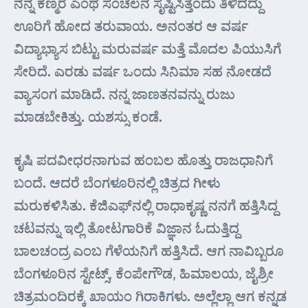
ನನ್ನ ಕಣ್ಮರೆ ಎಂಥ ಸಂಚಲನ ಸೃಷ್ಟಿಸಿತ್ತೆಂದು ತಿಳಿದದ್ದು
ಊರಿಗೆ ಹೋದ ತರುವಾಯ. ಅನಂತರ ಆ ವರ್ಷ
ವಿದ್ಯಾಭ್ಯಾಸ ಬಿಟ್ಟು ಮರುವರ್ಷ ಮತ್ತೆ ಮೊದಲ ಪಿಯುಸಿಗೆ
ಸೇರಿದೆ. ಎರಡು ವರ್ಷ ಒಂದು ಸಿನಿಮಾ ಸಹ ನೋಡದೆ
ವ್ಯಾಸಂಗ ಮಾಡಿದೆ. ನನ್ನ ಜಾಣತನವನ್ನು ರುಜು
ಮಾಡಬೇಕಿತ್ತು. ಯಶಸ್ಸು ಕಂಡೆ.
ಕೃಷಿ ಪದವೀಧರನಾಗುವ ಹಂಬಲ ಹೊತ್ತು ರಾಜಧಾನಿಗೆ
ಬಂದೆ. ಆದರೆ ಬೆಂಗಳೂರಿನಲ್ಲಿ ಚಿತ್ರದ ಗೀಳು
ಮರುಕಳಿಸಿತು. ಕೆಜಿ‌ಎಫ್‌ನಲ್ಲಿ ರಾಧಾಕೃಷ್ಣ ನನಗೆ ಹತ್ತಿಸಿದ್ದ
ಚಟವನ್ನು ಇಲ್ಲಿ ತೋಟಗಾರಿಕೆ ವಿಜ್ಞಾನ ಓದುತ್ತಿದ್ದ
ಬಾಲಚಂದ್ರ ಎಂಬ ಗೆಳೆಯನಿಗೆ ಹತ್ತಿಸಿದೆ. ಆಗ ನಾವಿಬ್ಬರೂ
ಬೆಂಗಳೂರಿನ ಸ್ಟೇಟ್ಸ್, ಕೆಂಪೇಗೌಡ, ಹಿಮಾಲಯ, ಜೈಶ್ರೀ
ಚಿತ್ರಮಂದಿರಕ್ಕೆ ಖಾಯಂ ಗಿರಾಕಿಗಳು. ಅಲ್ಲೆಲ್ಲಾ ಆಗ ಕನ್ನಡ