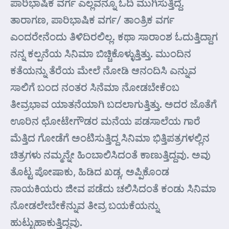
ಪಾರಿಭಾಷಿಕ ವರ್ಗ ಎಲ್ಲವನ್ನೂ ಓದಿ ಮುಗಿಸುತ್ತಿದ್ದೆ.
ತಾರಾಗಣ, ಪಾರಿಭಾಷಿಕ ವರ್ಗ/ ತಾಂತ್ರಿಕ ವರ್ಗ
ಎಂದರೇನೆಂದು ತಿಳಿದಿರಲಿಲ್ಲ. ಕಥಾ ಸಾರಾಂಶ ಓದುತ್ತಿದ್ದಾಗ
ನನ್ನ ಕಲ್ಪನೆಯ ಸಿನಿಮಾ ಬಿಚ್ಚಿಕೊಳ್ಳುತ್ತಿತ್ತು. ಮುಂದಿನ
ಕತೆಯನ್ನು ತೆರೆಯ ಮೇಲೆ ನೋಡಿ ಆನಂದಿಸಿ ಎನ್ನುವ
ಸಾಲಿಗೆ ಬಂದ ನಂತರ ಸಿನೆಮಾ ನೋಡಬೇಕೆಂಬ
ತೀವ್ರಭಾವ ಯಾತನೆಯಾಗಿ ಬದಲಾಗುತ್ತಿತ್ತು. ಅದರ ಜೊತೆಗೆ
ಊರಿನ ಛೋಟೇಗೌಡರ ಮನೆಯ ಪಡಸಾಲೆಯ ಗಾರೆ
ಮೆತ್ತಿದ ಗೋಡೆಗೆ ಅಂಟಿಸುತ್ತಿದ್ದ ಸಿನಿಮಾ ಭಿತ್ತಿಪತ್ರಗಳಲ್ಲಿನ
ಚಿತ್ರಗಳು ನಮ್ಮನ್ನೇ ಹಿಂಬಾಲಿಸಿದಂತೆ ಕಾಣುತ್ತಿದ್ದವು. ಅವು
ತೊಟ್ಟ ಪೋಷಾಕು, ಹಿಡಿದ ಖಡ್ಗ, ಅಪ್ಪಿಕೊಂಡ
ನಾಯಕಿಯರು ಜೀವ ಪಡೆದು ಚಲಿಸಿದಂತೆ ಕಂಡು ಸಿನಿಮಾ
ನೋಡಲೇಬೇಕೆನ್ನುವ ತೀವ್ರ ಬಯಕೆಯನ್ನು
ಹುಟ್ಟುಹಾಕುತ್ತಿದ್ದವು.