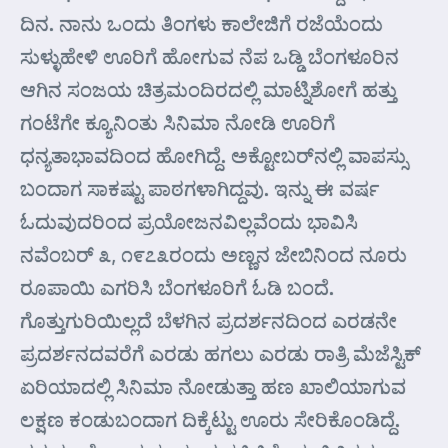
ದಿನ. ನಾನು ಒಂದು ತಿಂಗಳು ಕಾಲೇಜಿಗೆ ರಜೆಯೆಂದು
ಸುಳ್ಳುಹೇಳಿ ಊರಿಗೆ ಹೋಗುವ ನೆಪ ಒಡ್ಡಿ ಬೆಂಗಳೂರಿನ
ಆಗಿನ ಸಂಜಯ ಚಿತ್ರಮಂದಿರದಲ್ಲಿ ಮಾಟ್ನಿಶೋಗೆ ಹತ್ತು
ಗಂಟೆಗೇ ಕ್ಯೂನಿಂತು ಸಿನಿಮಾ ನೋಡಿ ಊರಿಗೆ
ಧನ್ಯತಾಭಾವದಿಂದ ಹೋಗಿದ್ದೆ. ಅಕ್ಟೋಬರ್‌ನಲ್ಲಿ ವಾಪಸ್ಸು
ಬಂದಾಗ ಸಾಕಷ್ಟು ಪಾಠಗಳಾಗಿದ್ದವು. ಇನ್ನು ಈ ವರ್ಷ
ಓದುವುದರಿಂದ ಪ್ರಯೋಜನವಿಲ್ಲವೆಂದು ಭಾವಿಸಿ
ನವೆಂಬರ್ ೩, ೧೯೭೩ರಂದು ಅಣ್ಣನ ಜೇಬಿನಿಂದ ನೂರು
ರೂಪಾಯಿ ಎಗರಿಸಿ ಬೆಂಗಳೂರಿಗೆ ಓಡಿ ಬಂದೆ.
ಗೊತ್ತುಗುರಿಯಿಲ್ಲದೆ ಬೆಳಗಿನ ಪ್ರದರ್ಶನದಿಂದ ಎರಡನೇ
ಪ್ರದರ್ಶನದವರೆಗೆ ಎರಡು ಹಗಲು ಎರಡು ರಾತ್ರಿ ಮೆಜೆಸ್ಟಿಕ್
ಏರಿಯಾದಲ್ಲಿ ಸಿನಿಮಾ ನೋಡುತ್ತಾ ಹಣ ಖಾಲಿಯಾಗುವ
ಲಕ್ಷಣ ಕಂಡುಬಂದಾಗ ದಿಕ್ಕೆಟ್ಟು ಊರು ಸೇರಿಕೊಂಡಿದ್ದೆ.