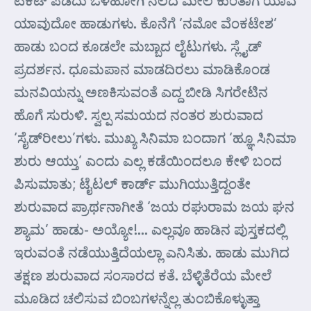
ಟಿಕೆಟ್ ಪಡೆದು ಒಳಹೋಗಿ ನೆಲದ ಮೇಲೆ ಕುಂತಾಗ ಯಾವ
ಯಾವುದೋ ಹಾಡುಗಳು. ಕೊನೆಗೆ ‘ನಮೋ ವೆಂಕಟೇಶ’
ಹಾಡು ಬಂದ ಕೂಡಲೇ ಮಬ್ಬಾದ ಲೈಟುಗಳು. ಸ್ಲೈಡ್
ಪ್ರದರ್ಶನ. ಧೂಮಪಾನ ಮಾಡದಿರಲು ಮಾಡಿಕೊಂಡ
ಮನವಿಯನ್ನು ಅಣಕಿಸುವಂತೆ ಎದ್ದ ಬೀಡಿ ಸಿಗರೇಟಿನ
ಹೊಗೆ ಸುರುಳಿ. ಸ್ವಲ್ಪ ಸಮಯದ ನಂತರ ಶುರುವಾದ
‘ಸೈಡ್‌ರೀಲು’ಗಳು. ಮುಖ್ಯ ಸಿನಿಮಾ ಬಂದಾಗ ‘ಹ್ಞೂ ಸಿನಿಮಾ
ಶುರು ಆಯ್ತು’ ಎಂದು ಎಲ್ಲ ಕಡೆಯಿಂದಲೂ ಕೇಳಿ ಬಂದ
ಪಿಸುಮಾತು; ಟೈಟಲ್ ಕಾರ್ಡ್ ಮುಗಿಯುತ್ತಿದ್ದಂತೇ
ಶುರುವಾದ ಪ್ರಾರ್ಥನಾಗೀತೆ ‘ಜಯ ರಘುರಾಮ ಜಯ ಘನ
ಶ್ಯಾಮ’ ಹಾಡು- ಅಯ್ಯೋ!… ಎಲ್ಲವೂ ಹಾಡಿನ ಪುಸ್ತಕದಲ್ಲಿ
ಇರುವಂತೆ ನಡೆಯುತ್ತಿದೆಯಲ್ಲಾ ಎನಿಸಿತು. ಹಾಡು ಮುಗಿದ
ತಕ್ಷಣ ಶುರುವಾದ ಸಂಸಾರದ ಕತೆ. ಬೆಳ್ಳಿತೆರೆಯ ಮೇಲೆ
ಮೂಡಿದ ಚಲಿಸುವ ಬಿಂಬಗಳನ್ನೆಲ್ಲ ತುಂಬಿಕೊಳ್ಳುತ್ತಾ