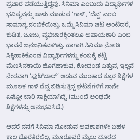
ಪ್ರಚಾರ ಪಡೆಯುತ್ತಿದ್ದವು. ಸಿನಿಮಾ ಎಂಬುದು ವಿದ್ಯಾರ್ಥಿಗಳ
ಭವಿಷ್ಯವನ್ನು ಹಾಳು ಮಾಡುವ ‘ಗಾಳಿ’, ‘ದೆವ್ವ’ ಎಂಬ
ಸಾಮಾನ್ಯ ನಂಬಿಕೆಯಿತ್ತು. ಒಮ್ಮೆ ಸಿನಿಮಾ ಚಟ ಅಂಟಿದರೆ,
ಕುಡಿತ, ಜೂಜು, ವ್ಯಭಿಚಾರಕ್ಕಿಂತಲೂ ಅಪಾಯಕಾರಿ ಎಂಬ
ಭಾವನೆ ಜನಜನಿತವಾಗಿತ್ತು. ಹಾಗಾಗಿ ಸಿನಿಮಾ ನೋಡಿ
ಸಿಕ್ಕಿಹಾಕಿಕೊಂಡ ವಿದ್ಯಾರ್ಥಿಗಳನ್ನು ಕಂಬಕ್ಕೆ ಕಟ್ಟಿ
ಮೆಣಸಿನಕಾಯಿ ಹೊಗೆಹಾಕುವ, ಕೋದಂಡ ಎತ್ತುವ, ಇಲ್ಲವೆ
ನೇರವಾಗಿ ‘ಫುಟ್‌ಬಾಲ್’ ಆಡುವ ಮುಂತಾದ ಕ್ರೂರ ಶಿಕ್ಷೆಗಳ
ಮೂಲಕ ಗಾಳಿ ದೆವ್ವ ಬಿಡಿಸುತ್ತಿದ್ದ ಘಟನೆಗಳಿಗೆ ನಾನೇ
ಎಷ್ಟೋ ಬಾರಿ ಸಾಕ್ಷಿಯಾಗಿದ್ದೆ. (ಮುಂದೆ ಅಂಥವೇ
ಶಿಕ್ಷೆಗಳನ್ನು ಅನುಭವಿಸಿದೆ.)
ಆದರೆ ನನಗೆ ಸಿನಿಮಾ ನೋಡುವ ಅವಕಾಶಗಳೇ ಬಹಳ
ಕಾಲ ದೊರೆತಿರಲಿಲ್ಲ. ಮೂರೂವರೆ ಮೈಲು ದೂರದ