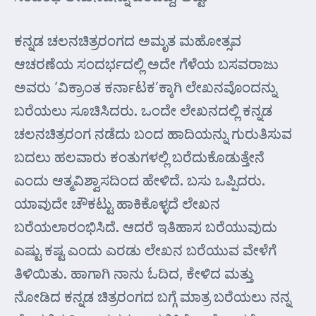
ಕನ್ನಡ ಚಲನಚಿತ್ರರಂಗದ ಅಮೃತ ಮಹೋತ್ಸವ
ಆಚರಣೆಯ ಸಂದರ್ಭದಲ್ಲಿ ಅದೇ ಗೆಳೆಯ ಬಸವರಾಜು
ಅವರು ‘ವಿಕ್ರಾಂತ ಕರ್ನಾಟಕ’ಕ್ಕಾಗಿ ಲೇಖನವೊಂದನ್ನು
ಬರೆಯಲು ಸೂಚಿಸಿದರು. ಒಂದೇ ಲೇಖನದಲ್ಲಿ ಕನ್ನಡ
ಚಲನಚಿತ್ರರಂಗ ನಡೆದು ಬಂದ ಹಾದಿಯನ್ನು ಗುರುತಿಸುವ
ಬದಲು ಹಲವಾರು ಕಂತುಗಳಲ್ಲಿ ಬರೆದುಕೊಡುತ್ತೇನೆ
ಎಂದು ಆತ್ಮವಿಶ್ವಾಸದಿಂದ ಹೇಳಿದೆ. ಬಸು ಒಪ್ಪಿದರು.
ಯಾವುದೇ ಚೌಕಟ್ಟು ಹಾಕಿಕೊಳ್ಳದೆ ಲೇಖನ
ಬರೆಯಲಾರಂಭಿಸಿದೆ. ಆದರೆ ಇತಿಹಾಸ ಬರೆಯುವುದು
ಎಷ್ಟು ಕಷ್ಟ ಎಂದು ಎರಡು ಲೇಖನ ಬರೆಯುವ ವೇಳೆಗೆ
ತಿಳಿಯಿತು. ಹಾಗಾಗಿ ನಾನು ಓದಿದ, ಕೇಳಿದ ಮತ್ತು
ನೋಡಿದ ಕನ್ನಡ ಚಿತ್ರರಂಗದ ಬಗ್ಗೆ ಮಾತ್ರ ಬರೆಯಲು ನನ್ನ