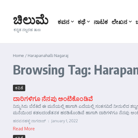
Skip to content
ಚಿಲುಮೆ
ಕವನ
ಕಥೆ
ನಾಟಕ
ಲೇಖನ
ಕನ್ನಡ ನಲ್ಬರಹ ತಾಣ
Home
/
Harapanahalli Nagaraj
Browsing Tag: Harapan
ಕವಿತೆ
ದಾರಿಗಳಿಗೂ ನೆನಪು ಅಂಟಿಕೊಂಡಿವೆ
ನಿನ್ನುಸಿರು ಬೆರೆತಿದೆ ಈ ಮನೆಯಲ್ಲಿ ಹಾಗಾಗಿ ಎದೆಯಲ್ಲಿ ಸಂತಸವಿದೆ ನೀನುಲಿದ ಶಬ್ದ
ಮನೆಯಿಂದ ಕಡಲದಂಡೆತನಕ ಹರಡಿಕೊಂಡಿವೆ ಹಾಗಾಗಿ ದಾರಿಗಳಿಗೂ ನೆನಪು ಅಂಟ
ಹರಪನಹಳ್ಳಿ ನಾಗರಾಜ್
January 1, 2022
Read More