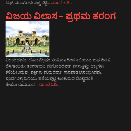
ಟಫ್, ಮುಂಗೋಪಿ ಪಟ್ಟ ಕಟ್ಟಿ…
ಮುಂದೆ ಓದಿ…
ವಿಜಯ ವಿಲಾಸ – ಪ್ರಥಮ ತರಂಗ
ವಿಜಯದಶಮಿ; ಲೋಕವೆಲ್ಲವೂ ಸಂತೋಷದಿಂದ ಕಲಿಯುವ ಶುಭ ದಿವಸ.
ಬೆಳಗಾಯಿತು; ತಂಗಾಳಿಯು ಮನೋಹರವಾಗಿ ಬೀಸುತ್ತಿತ್ತು; ದಿಕ್ಕುಗಳು
ಕಳೆಯೇರಿದುವು, ಪಕ್ಷಿಗಳು ಮಧುರವಾಗಿ ಗಾನವಾಡಲಾರಂಭಿಸಿದವು,
ಪೂರ್ವದಿಕ್ಕಾಮಿನಿಯು ಹಣೆಯಲ್ಲಿಟ್ಟ ಕುಂಕುಮದ ಬೊಟ್ಟಿನಂತೆ
ತೇಜೋಮಯನಾದ…
ಮುಂದೆ ಓದಿ…