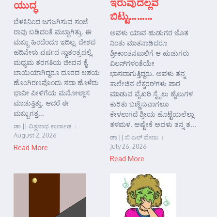
ಇರುವುದೆಲ್ಲವ
ಯುದ್ಧ
ಬಿಟ್ಟು………
ಬೆಳಕಿನಿಂದ ಜಗಜಗಿಸುವ ಸಂಜೆ
ರಾವು ಬಡಿದಂತೆ ಮಬ್ಬಾಗಿತ್ತು. ಈ
ಅವಳು ಯಾವ ಹುಡುಗರ ಜೊತ
ಮಬ್ಬು ಹಿಂದೆಂದೂ ಇದಿಲ್ಲ. ದೇಶದ
ನಿಂತು ಮಾತನಾಡಿದರೂ
ಹದಿನೇಳು ವರ್ಷದ ಸ್ವಾತಂತ್ರದಲ್ಲಿ,
ಶ್ರೀಕಾಂತನಪಾಲಿಗೆ ಆ ಹುಡುಗರು
ಮಧ್ಯಮ ತರಗತಿಯ ಜೀವನ ಕೈ
ವಿಲನ್‌ಗಳಂತೆಯೇ
ಬಾಯಿಯಾಗಿದ್ದರೂ ದೂರದ ಆಶಯ
ಭಾಸವಾಗುತ್ತಿದ್ದರು. ಅವಳು ತನ್ನ
ಹೊಂಗಿರಣವೊಂದು ಸದಾ ಹೊಳೆದು
ಕಾಲೇಜಿನ ಲೆಕ್ಚರರ್‌ಗಳು ಪಾಠ
ಭಾವೀ ಪೀಳಿಗೆಯ ಮನೋಲ್ಲಾಸ
ಮಾಡುವ ವೈಖರಿ ಸ್ಟೈಲು ಹೈಲುಗಳ
ಮಾಡುತ್ತಿತ್ತು. ಆದರೆ ಈ
ಕುರಿತು ಬಣ್ಣಿಸುವಾಗಲೂ
ಮಬ್ಬುಗತ್ತ...
ಕೇಳಲಾಗದೆ ಶ್ರೀಯ ಹೊಟ್ಟೆಯಲೆಲ್ಲಾ
ತಳಮಳ. ಅಷ್ಟೇಕೆ ಅವಳು ತನ್ನ ತ...
ಡಾ || ವಿಶ್ವನಾಥ ಕಾರ್ನಾಡ
August 2, 2026
ಡಾ || ಬಿ ಎಲ್ ವೇಣು
July 26, 2026
Read More
Read More