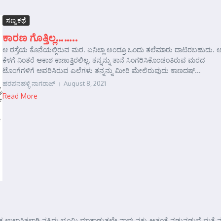
ಸಣ್ಣ ಕಥೆ
ಕಾರಣ ಗೊತ್ತಿಲ್ಲ……..
ಆ ರಸ್ತೆಯ ಕೊನೆಯಲ್ಲಿರುವ ಮರ. ಏನಿಲ್ಲಾ ಅಂದ್ರೂ ಒಂದು ತಲೆಮಾರು ದಾಟಿರಬಹುದು.
ಕೆಳಗೆ ನಿಂತರೆ ಆಕಾಶ ಕಾಣುತ್ತಿರಲಿಲ್ಲ. ತನ್ನನ್ನು ತಾನೆ ಸಿಂಗರಿಸಿಕೊಂಡಂತಿರುವ ಮರದ
ಟೊಂಗೆಗಳಿಗೆ ಆವರಿಸಿರುವ ಎಲೆಗಳು ತನ್ನನ್ನು ಮೀರಿ ಮೇಲಿರುವುದು ಕಾಣದಷ್...
ಹರಪನಹಳ್ಳಿ ನಾಗರಾಜ್
August 8, 2021
Read More
ಲಾಸಿತಳಾಗಿ ನಕ್ಕಿದ್ದು ಭೂಮಿ ಮಾತಾಡುತ್ತಲೇ ನಾವು ನಕ್ಕು ಅತ್ತಂತೆ ನಡುನಡುವೆ ಮತ್ತೆ ನಕ