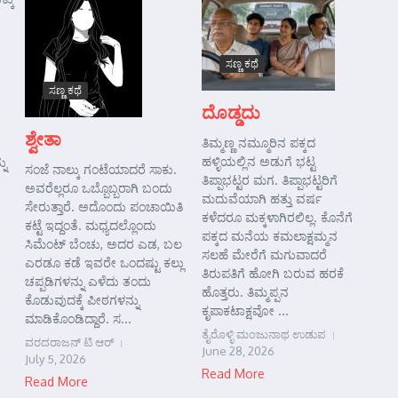
ಸಣ್ಣ ಕಥೆ
ಸಣ್ಣ ಕಥೆ
ದೊಡ್ಡದು
ಶ್ವೇತಾ
ತಿಮ್ಮಣ್ಣ ನಮ್ಮೂರಿನ ಪಕ್ಕದ
ಹಳ್ಳಿಯಲ್ಲಿನ ಅಡುಗೆ ಭಟ್ಟ
ನು
ಸಂಜೆ ನಾಲ್ಕು ಗಂಟೆಯಾದರೆ ಸಾಕು.
ತಿಪ್ಪಾಭಟ್ಟರ ಮಗ. ತಿಪ್ಪಾಭಟ್ಟರಿಗೆ
ಅವರೆಲ್ಲರೂ ಒಬ್ಬೊಬ್ಬರಾಗಿ ಬಂದು
ಮದುವೆಯಾಗಿ ಹತ್ತು ವರ್ಷ
ಸೇರುತ್ತಾರೆ. ಅದೊಂದು ಪಂಚಾಯಿತಿ
ಕಳೆದರೂ ಮಕ್ಕಳಾಗಿರಲಿಲ್ಲ. ಕೊನೆಗೆ
ಕಟ್ಟೆ ಇದ್ದಂತೆ. ಮಧ್ಯದಲ್ಲೊಂದು
ಪಕ್ಕದ ಮನೆಯ ಕಮಲಾಕ್ಷಮ್ಮನ
ಸಿಮೆಂಟ್ ಬೆಂಚು, ಅದರ ಎಡ, ಬಲ
ಸಲಹೆ ಮೇರೆಗೆ ಮಗುವಾದರೆ
ಎರಡೂ ಕಡೆ ಇವರೇ ಒಂದಷ್ಟು ಕಲ್ಲು
ತಿರುಪತಿಗೆ ಹೋಗಿ ಬರುವ ಹರಕೆ
ಚಪ್ಪಡಿಗಳನ್ನು ಎಳೆದು ತಂದು
ಹೊತ್ತರು. ತಿಮ್ಮಪ್ಪನ
ಕೊಡುವುದಕ್ಕೆ ಪೀಠಗಳನ್ನು
ಕೃಪಾಕಟಾಕ್ಷವೋ ...
ಮಾಡಿಕೊಂಡಿದ್ದಾರೆ. ಸ...
ತೈರೊಳ್ಳಿ ಮಂಜುನಾಥ ಉಡುಪ
ವರದರಾಜನ್ ಟಿ ಆರ್
June 28, 2026
July 5, 2026
Read More
Read More