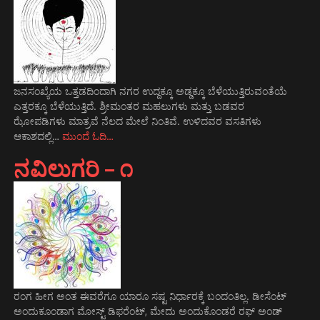
ಜನಸಂಖ್ಯೆಯ ಒತ್ತಡದಿಂದಾಗಿ ನಗರ ಉದ್ದಕ್ಕೂ ಅಡ್ಡಕ್ಕೂ ಬೆಳೆಯುತ್ತಿರುವಂತೆಯೆ
ಎತ್ತರಕ್ಕೂ ಬೆಳೆಯುತ್ತಿದೆ. ಶ್ರೀಮಂತರ ಮಹಲುಗಳು ಮತ್ತು ಬಡವರ
ಝೋಪಡಿಗಳು ಮಾತ್ರವೆ ನೆಲದ ಮೇಲೆ ನಿಂತಿವೆ. ಉಳಿದವರ ವಸತಿಗಳು
ಆಕಾಶದಲ್ಲಿ…
ಮುಂದೆ ಓದಿ…
ನವಿಲುಗರಿ – ೧
ರಂಗ ಹೀಗ ಅಂತ ಈವರೆಗೂ ಯಾರೂ ಸಷ್ಟ ನಿರ್ಧಾರಕ್ಕೆ ಬಂದಂತಿಲ್ಲ. ಡೀಸೆಂಟ್
ಅಂದುಕೂಂಡಾಗ ಮೋಸ್ಟ್‌ ಡಿಫರೆಂಟ್‌, ಮೇದು ಅಂದುಕೊಂಡರೆ ರಫ್ ಅಂಡ್