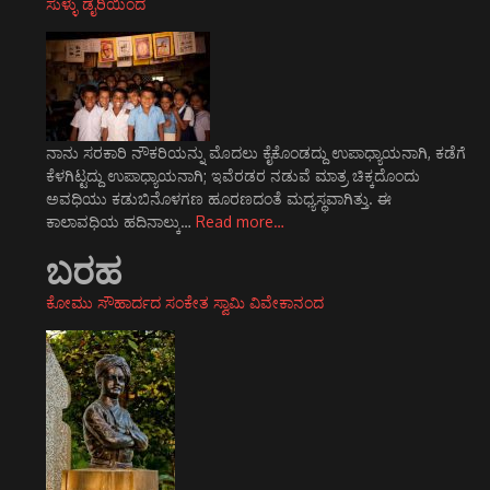
ಸುಳ್ಳು ಡೈರಿಯಿಂದ
ನಾನು ಸರಕಾರಿ ನೌಕರಿಯನ್ನು ಮೊದಲು ಕೈಕೊಂಡದ್ದು ಉಪಾಧ್ಯಾಯನಾಗಿ, ಕಡೆಗೆ
ಕೆಳಗಿಟ್ಟದ್ದು ಉಪಾಧ್ಯಾಯನಾಗಿ; ಇವೆರಡರ ನಡುವೆ ಮಾತ್ರ ಚಿಕ್ಕದೊಂದು
ಅವಧಿಯು ಕಡುಬಿನೊಳಗಣ ಹೂರಣದಂತೆ ಮಧ್ಯಸ್ಥವಾಗಿತ್ತು. ಈ
ಕಾಲಾವಧಿಯ ಹದಿನಾಲ್ಕು…
Read more…
ಬರಹ
ಕೋಮು ಸೌಹಾರ್ದದ ಸಂಕೇತ ಸ್ವಾಮಿ ವಿವೇಕಾನಂದ