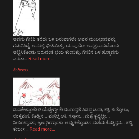
ಅವನು ಗೇಟು ತರೆದು ಒಳ ಬರುವಾಗಲೇ ಅವನ ಮುಖಭಾವವನ್ನು
ಗಮನಿಸಿದ್ದೆ. ಅದರಲ್ಲಿ ಭೀತಿಯಿತ್ತು. ಯಾವುದೋ ಅವ್ಯಕ್ತವಾದುದೊಂದು
ಅಟ್ಟಿಸಿಕೊಂಡು ಬರುವಂತೆ ಭಯ ತುಂಬಿತ್ತು. ಗೇಟಿನ ಒಳ ಹೊಕ್ಕವನು
ಎರಡು…
Read more…
ಕೇರೀಜಂ…
ಮಂಜೇಲ್ಮುಂಜೇಲಿ ಯೆದ್ಬೇಗ್ನೇ ಕೇರ್ಮುಂದ್ಗಡೆ ಸಿವಪ್ಪ ಚೂರಿ, ಕತ್ತಿ, ಕುಡ್ಗೋಲು,
ಯಿಳ್ಗೆಮಣೆ, ಕೊಡ್ಲಿನ... ಮಸ್ಗೆಲ್ಗೆ ಆಕಿ, ಗಸ್ಗಾಸಾ... ನುಣ್ಗೆ ತ್ವಟ್ವಟ್ಟೇ...
ನೀರ್ಬಟ್ಗಾಂತಾ, ಜ್ವಲ್ಸುರ್ಗಿಗ್ಯಾಂತಾ, ಅವ್ಡುಗಚ್ಗೊಂಡೂ ಮಸೆಯತೊಡ್ಗಿದ್ವನ... ಕಟ್ದಿ
ತುರ್ಬು,…
Read more…