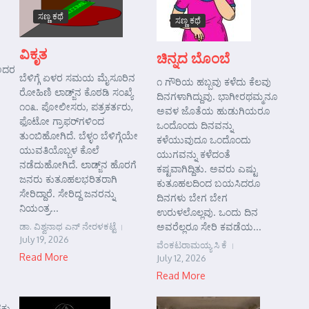
ಸಣ್ಣ ಕಥೆ
ಸಣ್ಣ ಕಥೆ
ವಿಕೃತ
ಚಿನ್ನದ ಬೊಂಬೆ
 ಅದರ
ಬೆಳಿಗ್ಗೆ ಏಳರ ಸಮಯ ಮೈಸೂರಿನ
೧ ಗೌರಿಯ ಹಬ್ಬವು ಕಳೆದು ಕೆಲವು
ರೋಹಿಣಿ ಲಾಡ್ಜ್‌ನ ಕೊಠಡಿ ಸಂಖ್ಯೆ
ದಿನಗಳಾಗಿದ್ದುವು. ಭಾಗೀರಥಮ್ಮನೂ
೧೦೩. ಪೋಲೀಸರು, ಪತ್ರಕರ್ತರು,
ಅವಳ ಜೊತೆಯ ಹುಡುಗಿಯರೂ
ಫೊಟೋ ಗ್ರಾಫರ್‌ಗಳಿಂದ
ಒಂದೊಂದು ದಿನವನ್ನು
ತುಂಬಿಹೋಗಿದೆ. ಬೆಳ್ಳಂ ಬೆಳಿಗ್ಗೆಯೇ
ಕಳೆಯುವುದೂ ಒಂದೊಂದು
ಯುವತಿಯೊಬ್ಬಳ ಕೊಲೆ
ಯುಗವನ್ನು ಕಳೆದಂತೆ
ನಡೆದುಹೋಗಿದೆ. ಲಾಡ್ಜ್‌ನ ಹೊರಗೆ
ಕಷ್ಟವಾಗಿದ್ದಿತು. ಅವರು ಎಷ್ಟು
ಜನರು ಕುತೂಹಲಭರಿತರಾಗಿ
ಕುತೂಹಲದಿಂದ ಬಯಸಿದರೂ
ಸೇರಿದ್ದಾರೆ. ಸೇರಿದ್ದ ಜನರನ್ನು
ದಿನಗಳು ಬೇಗ ಬೇಗ
ನಿಯಂತ್ರ...
ಉರುಳಲೊಲ್ಲವು. ಒಂದು ದಿನ
ಡಾ. ವಿಶ್ವನಾಥ ಎನ್ ನೇರಳಕಟ್ಟೆ
ಅವರೆಲ್ಲರೂ ಸೇರಿ ಕವಡೆಯ...
July 19, 2026
ವೆಂಕಟರಾಮಯ್ಯ ಸಿ ಕೆ
Read More
July 12, 2026
Read More
್ಕು