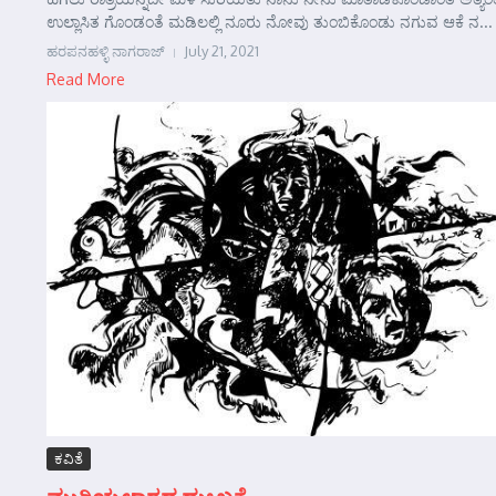
ಉಲ್ಲಾಸಿತ ಗೊಂಡಂತೆ ಮಡಿಲಲ್ಲಿ ನೂರು ನೋವು ತುಂಬಿಕೊಂಡು ನಗುವ ಆಕೆ ನ...
ಹರಪನಹಳ್ಳಿ ನಾಗರಾಜ್
July 21, 2021
Read More
ಕವಿತೆ