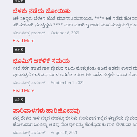
ಕವಿತೆ
ಬೆಳಕು ನಡೆದು ಹೋಯಿತು
ಆಕೆ ಸಿಕ್ಕಿದ್ದಳು ಬೆಳಕಿನ ಜೊತೆ ಮಾತನಾಡಿದಂತಾಯಿತು **** ಆಕೆ ನಡೆದುಹೋದಳ
ಪರಿಮಳವಾಗಿ ನಗುತ್ತಿದ್ದಳು **** ಮಗು ಮಲಗಿತ್ತು ಅದರ ಮುಖಮುದ್ರೆಯಲ್ಲಿ ಬುದ್
ಹರಪನಹಳ್ಳಿ ನಾಗರಾಜ್
October 6, 2021
Read More
ಕವಿತೆ
ಭೂಮಿಗೆ ಆಕಳಿಕೆ ಸಮಯ
ಸೀರೆ ಸೆರಗ ತಾಗಿದ ಗಾಳಿ ಪ್ರೇಮದ ನವಿರು ಹೊತ್ತುತಂತು ಆಡಿದ ಆಡದೇ ಉಳಿದ ಮಾ
ಇಣುಕುತ್ತಿದೆ ಗೆಳತಿ ಮನಸುಗಳ ಅಗಣಿತ ತರಂಗಗಳು ಎದೆತಾಕುತ್ತಲೇ ಇರುವ ಸೋಜಿಗ
ಹರಪನಹಳ್ಳಿ ನಾಗರಾಜ್
September 1, 2021
Read More
ಕವಿತೆ
ಪಾರಿವಾಳಗಳು ಹಾರಿಹೋದವು
ನನ್ನ ದೇಶದ ಗಾಳಿ ಪಕ್ಕದ ದೇಶಕ್ಕೂ ಬೀಸಿತು ಬೀಸುವಾಗ ಇಲ್ಲಿನ ತಣ್ಣನೆಯ ಪ್ರೇಮ
ಹೋಗುವಾಗ ಒಂದಿಷ್ಟು ಅರಿವು ನೋವುಗಳನ್ನು ಹೊತ್ತೊಯಿತು ಗಾಳಿ ಬೆಳಕುಂಡ ಜನ ಅ
ಹರಪನಹಳ್ಳಿ ನಾಗರಾಜ್
August 11, 2021