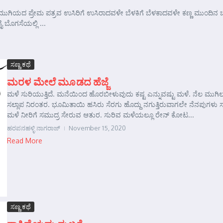
ಗಿಯದ ಪ್ರೇಮ ಪತ್ರವ ಉಸಿರಿಗೆ ಉಸಿರಾದವಳೇ ಬೆಳಕಿಗೆ ಬೆಳಕಾದವಳೇ ಕಣ್ಣ ಮುಂದಿನ ಬ
ಬೊಗಸೆಯಲ್ಲಿ ...
ಸಣ್ಣ ಕಥೆ
ಮರಳ ಮೇಲೆ ಮೂಡದ ಹೆಜ್ಜೆ
ಮಳೆ ಸುರಿಯುತ್ತಿದೆ. ಮನೆಯಿಂದ ಹೊರಬೀಳುವುದು ಕಷ್ಟ ಎನ್ನುವಷ್ಟು ಮಳೆ. ನೆಲ ಮುಗಿ
ಸಲ್ಲಾಪ ನಿರಂತರ. ಭೂಮಿತಾಯಿ ಹಸಿರು ಸೆರಗು ಹೊದ್ದು ನಗುತ್ತಿರುವಾಗಲೇ ನೆನಪುಗಳು ಸುಗ
ಮಳೆ ನೀರಿಗೆ ಸಮುದ್ರ ಸೇರುವ ಆತುರ. ಸುರಿವ ಮಳೆಯಲ್ಲೂ ರೇನ್ ಕೋಟ...
ಹರಪನಹಳ್ಳಿ ನಾಗರಾಜ್
November 15, 2020
Read More
ಸಣ್ಣ ಕಥೆ