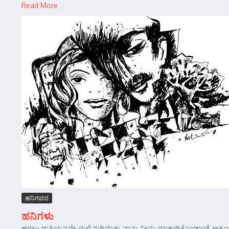
Read More
ಹನಿಗವನ
ಹನಿಗಳು
ಹಗಲು ರಾತ್ರಿಯನ್ನದೇ ಮಳೆ ಸುರಿಯಿತು ನಾನು ನೀನು ಮಾತಾಡಿಕೊಂಡಾಂತೆ ಅತ್ಯಂತ ಉಲ್