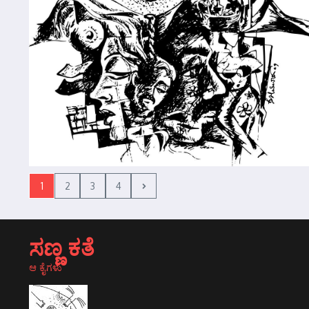
1
2
3
4
ಸಣ್ಣ ಕತೆ
ಆ ಕೈಗಳು