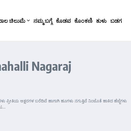
ಬಾಲ ಚಿಲುಮೆ
ನಮ್ಮ ಬಗ್ಗೆ
ಕೊಡವ
ಕೊಂಕಣಿ
ತುಳು
ಬಡಗ
ahalli Nagaraj
ಗಳು ಪ್ರೀತಿಯ ಅಕ್ಷರಗಳ ಬರೆದಿವೆ ಹಾಗಾಗಿ ಹೂಗಳು ನಗುತ್ತಿವೆ ನಿಂಜೊತೆ ಹಾಕಿದ ಹೆಜ್ಜೆಗಳು
...