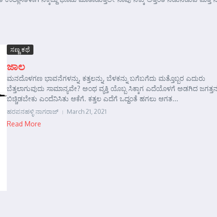
ಸಣ್ಣ ಕಥೆ
ಜಾಲ
ಮನದೊಳಗಣ ಭಾವನೆಗಳನ್ನು, ಕತ್ತಲನ್ನು, ಬೆಳಕನ್ನು ಬಗೆಬಗೆದು ಮತ್ತೊಬ್ಬರ ಎದುರು
ಬೆತ್ತಲಾಗುವುದು ಸಾಮಾನ್ಯವೇ? ಅಂಥ ವ್ಯಕ್ತಿ ಯೊಬ್ಬ ಸಿಕ್ಕಾಗ ಎದೆಯೊಳಗೆ ಅಡಗಿದ ಜಗತ್ತನ್
ಬಿಚ್ಚಿಡಬೇಕು ಎಂದೆನಿಸಿತು ಆಕೆಗೆ. ಕತ್ತಲ ಎದೆಗೆ ಒದ್ದಂತೆ ಹಗಲು ಆಗತ...
ಹರಪನಹಳ್ಳಿ ನಾಗರಾಜ್
March 21, 2021
Read More