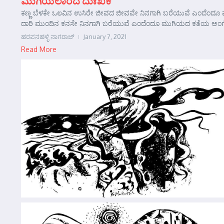
ಮುಗಿಯಲಾರದ ದುಃಖಕೆ
ಕಣ್ಣ ಬೆಳಕೇ ಒಲವಿನ ಉಸಿರೇ ಜೀವದ ಜೀವವೇ ನಿನಗಾಗಿ ಬರೆಯುವೆ ಎಂದೆಂದೂ ಮು
ದಾರಿ ಮುಂದಿನ ಕನಸೇ ನಿನಗಾಗಿ ಬರೆಯುವೆ ಎಂದೆಂದೂ ಮುಗಿಯದ ಕತೆಯ ಅಂಗೈ 
ಹರಪನಹಳ್ಳಿ ನಾಗರಾಜ್
January 7, 2021
Read More