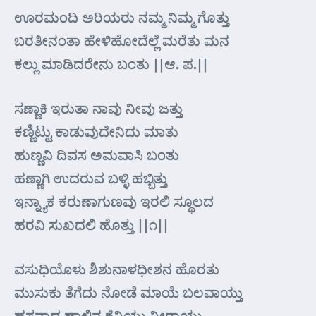
ಊರಮಂದಿ ಅರಿಯರು ನಮ್ಮ ನಿಮ್ಮ ಗೊತ್ತು
ಬರತೀನಂತಾ ಹೇಳಿಹೋದೆಲ್ಲೆ ಮರೆತು ಮನ
ಕಲ್ಲು ಮಾಡಿದರೇನು ಬಂತು ||ಆ. ಪ.||
ಸಣ್ಣಾಕಿ ಇರುತಾ ನಾವು ನೀವು ಜತ್ತು
ಕಣ್ಣಿಟ್ಟು ಕಾಡುವುದೇನಿದು ಮಾತು
ಹುಣ್ಣವಿ ದಿವಸ ಅಮವಾಸಿ ಬಂತು
ಹಣ್ಣಾಗಿ ಉದರುವ ಬಳ್ಳಿ ಹಬ್ಬಿತ್ತು
ಇನ್ನ್ಯಾಕ ಕರುಣಾಗುಣವು ಇರಲಿ ಸ್ಥೂಲದ
ಹರವಿ ಸುಖದಲಿ ಹೊತ್ತು ||೧||
ವಸುಧಿಯೊಳು ಶಿಶುನಾಳಧೀಶನ ಹೊರತು
ಮುಸುಕು ತೆಗೆದು ನೋಡೆ ಮಾಯೆ ಬಲವಾಯ್ತು
ಹಸನಾದ ಹಾಲಿನ ಕೆನಿಯು ನೀರಾಯ್ತು