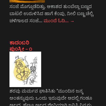
ಸಂಜೆ ಮೊಗ್ಗೂಡೆದಿತ್ತು. ಆಕಾಶದ ತುಂಬೆಲ್ಲಾ ಬಣ್ಣದ
ಬಾಟಲಿ ಉರುಳಿಸಿದ ಹಾಗೆ ಕೆಂಪು, ನೀಲಿ ಬಣ್ಣ ಚೆಲ್ಲಿ,
ಚಳಿಗಾಲದ ಸಂಜೆ…
ಮುಂದೆ ಓದಿ…
→
ಕಾದಂಬರಿ
ಪುಂಸ್ತ್ರೀ – ೧
ಶರವು ಮರ್ಮವ ಘಾತಿಸಿತು "ಮುಂದಿನ ಜನ್ಮ
ಅಂತನ್ನುವುದು ಒಂದು ಇರುವುದೇ ಆದಲ್ಲಿ ಗಂಡೂ
ಅಲ್ಲದ, ಹೆಣ್ಣೂ ಅಲ್ಲದ ಜೀವಿಯಾಗಿ ಜನಿಸಿ ನಿನ್ನನ್ನು