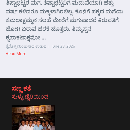
ತಿಪ್ಪಾಭಟ್ಟರ ಮಗ. ತಿಪ್ಪಾಭಟ್ಟರಿಗೆ ಮದುವೆಯಾಗಿ ಹತ್ತು
ವರ್ಷ ಕಳೆದರೂ ಮಕ್ಕಳಾಗಿರಲಿಲ್ಲ. ಕೊನೆಗೆ ಪಕ್ಕದ ಮನೆಯ
ಕಮಲಾಕ್ಷಮ್ಮನ ಸಲಹೆ ಮೇರೆಗೆ ಮಗುವಾದರೆ ತಿರುಪತಿಗೆ
ಹೋಗಿ ಬರುವ ಹರಕೆ ಹೊತ್ತರು. ತಿಮ್ಮಪ್ಪನ
ಕೃಪಾಕಟಾಕ್ಷವೋ ...
ತೈರೊಳ್ಳಿ ಮಂಜುನಾಥ ಉಡುಪ
June 28, 2026
Read More
ಸಣ್ಣ ಕತೆ
ಸುಳ್ಳು ಡೈರಿಯಿಂದ