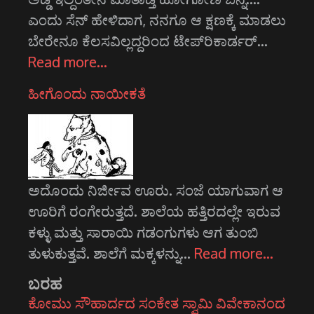
ಎಂದು ಸೆನ್ ಹೇಳಿದಾಗ, ನನಗೂ ಆ ಕ್ಷಣಕ್ಕೆ ಮಾಡಲು
ಬೇರೇನೂ ಕೆಲಸವಿಲ್ಲದ್ದರಿಂದ ಟೇಪ್‌ರಿಕಾರ್ಡರ್…
Read more…
ಹೀಗೊಂದು ನಾಯೀಕತೆ
ಅದೊಂದು ನಿರ್ಜೀವ ಊರು. ಸಂಜೆ ಯಾಗುವಾಗ ಆ
ಊರಿಗೆ ರಂಗೇರುತ್ತದೆ. ಶಾಲೆಯ ಹತ್ತಿರದಲ್ಲೇ ಇರುವ
ಕಳ್ಳು ಮತ್ತು ಸಾರಾಯಿ ಗಡಂಗುಗಳು ಆಗ ತುಂಬಿ
ತುಳುಕುತ್ತವೆ. ಶಾಲೆಗೆ ಮಕ್ಕಳನ್ನು…
Read more…
ಬರಹ
ಕೋಮು ಸೌಹಾರ್ದದ ಸಂಕೇತ ಸ್ವಾಮಿ ವಿವೇಕಾನಂದ