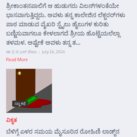
ಶ್ರೀಕಾಂತನಪಾಲಿಗೆ ಆ ಹುಡುಗರು ವಿಲನ್‌ಗಳಂತೆಯೇ
ಭಾಸವಾಗುತ್ತಿದ್ದರು. ಅವಳು ತನ್ನ ಕಾಲೇಜಿನ ಲೆಕ್ಚರರ್‌ಗಳು
ಪಾಠ ಮಾಡುವ ವೈಖರಿ ಸ್ಟೈಲು ಹೈಲುಗಳ ಕುರಿತು
ಬಣ್ಣಿಸುವಾಗಲೂ ಕೇಳಲಾಗದೆ ಶ್ರೀಯ ಹೊಟ್ಟೆಯಲೆಲ್ಲಾ
ತಳಮಳ. ಅಷ್ಟೇಕೆ ಅವಳು ತನ್ನ ತ...
ಡಾ || ಬಿ ಎಲ್ ವೇಣು
July 26, 2026
Read More
ಸಣ್ಣ ಕಥೆ
ವಿಕೃತ
ಬೆಳಿಗ್ಗೆ ಏಳರ ಸಮಯ ಮೈಸೂರಿನ ರೋಹಿಣಿ ಲಾಡ್ಜ್‌ನ