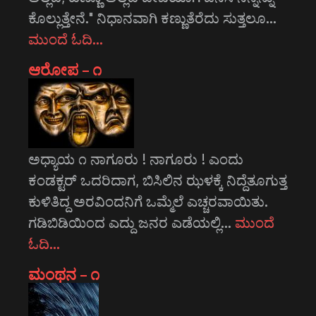
ಕೊಲ್ಲುತ್ತೇನೆ." ನಿಧಾನವಾಗಿ ಕಣ್ಣುತೆರೆದು ಸುತ್ತಲೂ…
ಮುಂದೆ ಓದಿ…
ಆರೋಪ – ೧
ಅಧ್ಯಾಯ ೧ ನಾಗೂರು ! ನಾಗೂರು ! ಎಂದು
ಕಂಡಕ್ಟರ್ ಒದರಿದಾಗ, ಬಿಸಿಲಿನ ಝಳಕ್ಕೆ ನಿದ್ದೆತೂಗುತ್ತ
ಕುಳಿತಿದ್ದ ಅರವಿಂದನಿಗೆ ಒಮ್ಮೆಲೆ ಎಚ್ಚರವಾಯಿತು.
ಗಡಿಬಿಡಿಯಿಂದ ಎದ್ದು ಜನರ ಎಡೆಯಲ್ಲಿ…
ಮುಂದೆ
ಓದಿ…
ಮಂಥನ – ೧