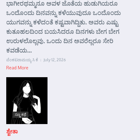
ಭಾಗೀರಥಮ್ಮನೂ ಅವಳ ಜೊತೆಯ ಹುಡುಗಿಯರೂ
ಒಂದೊಂದು ದಿನವನ್ನು ಕಳೆಯುವುದೂ ಒಂದೊಂದು
ಯುಗವನ್ನು ಕಳೆದಂತೆ ಕಷ್ಟವಾಗಿದ್ದಿತು. ಅವರು ಎಷ್ಟು
ಕುತೂಹಲದಿಂದ ಬಯಸಿದರೂ ದಿನಗಳು ಬೇಗ ಬೇಗ
ಉರುಳಲೊಲ್ಲವು. ಒಂದು ದಿನ ಅವರೆಲ್ಲರೂ ಸೇರಿ
ಕವಡೆಯ...
ವೆಂಕಟರಾಮಯ್ಯ ಸಿ ಕೆ
July 12, 2026
Read More
ಸಣ್ಣ ಕಥೆ
ಶ್ವೇತಾ