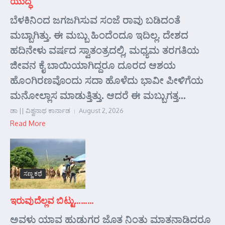
ಯುದ್ಧ
ಬೆಳಕಿನಿಂದ ಜಗಜಗಿಸುವ ಸಂಜೆ ರಾವು ಬಡಿದಂತೆ
ಮಬ್ಬಾಗಿತ್ತು. ಈ ಮಬ್ಬು ಹಿಂದೆಂದೂ ಇದಿಲ್ಲ. ದೇಶದ
ಹದಿನೇಳು ವರ್ಷದ ಸ್ವಾತಂತ್ರದಲ್ಲಿ, ಮಧ್ಯಮ ತರಗತಿಯ
ಜೀವನ ಕೈ ಬಾಯಿಯಾಗಿದ್ದರೂ ದೂರದ ಆಶಯ
ಹೊಂಗಿರಣವೊಂದು ಸದಾ ಹೊಳೆದು ಭಾವೀ ಪೀಳಿಗೆಯ
ಮನೋಲ್ಲಾಸ ಮಾಡುತ್ತಿತ್ತು. ಆದರೆ ಈ ಮಬ್ಬುಗತ್ತ...
ಡಾ || ವಿಶ್ವನಾಥ ಕಾರ್ನಾಡ
August 2, 2026
Read More
ಸಣ್ಣ ಕಥೆ
ಇರುವುದೆಲ್ಲವ ಬಿಟ್ಟು………
ಅವಳು ಯಾವ ಹುಡುಗರ ಜೊತ ನಿಂತು ಮಾತನಾಡಿದರೂ