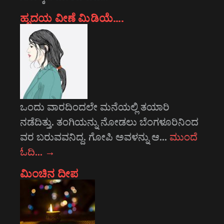
ಹೃದಯ ವೀಣೆ ಮಿಡಿಯೆ….
ಒಂದು ವಾರದಿಂದಲೇ ಮನೆಯಲ್ಲಿ ತಯಾರಿ
ನಡೆದಿತ್ತು. ತಂಗಿಯನ್ನು ನೋಡಲು ಬೆಂಗಳೂರಿನಿಂದ
ವರ ಬರುವವನಿದ್ದ. ಗೋಪಿ ಅವಳನ್ನು ಆ…
ಮುಂದೆ
ಓದಿ…
→
ಮಿಂಚಿನ ದೀಪ