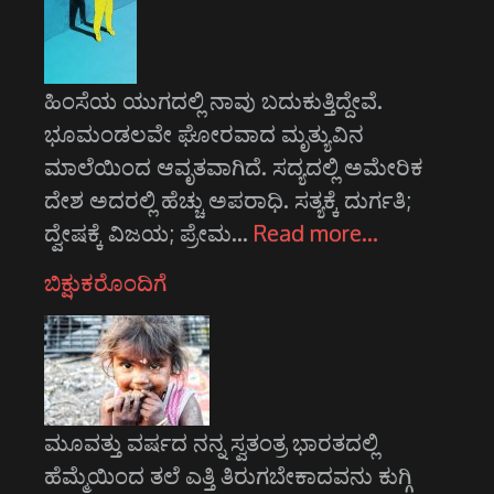
ಹಿಂಸೆಯ ಯುಗದಲ್ಲಿ ನಾವು ಬದುಕುತ್ತಿದ್ದೇವೆ.
ಭೂಮಂಡಲವೇ ಘೋರವಾದ ಮೃತ್ಯುವಿನ
ಮಾಲೆಯಿಂದ ಆವೃತವಾಗಿದೆ. ಸದ್ಯದಲ್ಲಿ ಅಮೇರಿಕ
ದೇಶ ಅದರಲ್ಲಿ ಹೆಚ್ಚು ಅಪರಾಧಿ. ಸತ್ಯಕ್ಕೆ ದುರ್ಗತಿ;
ದ್ವೇಷಕ್ಕೆ ವಿಜಯ; ಪ್ರೇಮ…
Read more…
ಬಿಕ್ಷುಕರೊಂದಿಗೆ
ಮೂವತ್ತು ವರ್ಷದ ನನ್ನ ಸ್ವತಂತ್ರ ಭಾರತದಲ್ಲಿ
ಹೆಮ್ಮೆಯಿಂದ ತಲೆ ಎತ್ತಿ ತಿರುಗಬೇಕಾದವನು ಕುಗ್ಗಿ