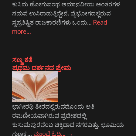
ಕುಸಿದು ಹೋಗುವಂಥ ಅಮಾನವೀಯ ಅಂತರಗಳ
ನಡುವೆ ಉಸಿರಾಡುತ್ತಿದ್ದೇನೆ. ವೈಭೋಗದಲ್ಲಿರುವ
ಸ್ವಪ್ರತಿಷ್ಟಿತ ರಾಜಕಾರಣಿಗಳು ಒಂದು…
Read
more…
ಸಣ್ಣ ಕತೆ
ಪ್ರಥಮ ದರ್ಶನದ ಪ್ರೇಮ
ಭಾಗೀರಥಿ ತೀರದಲ್ಲಿರುವದೊಂದು ಅತಿ
ರಮಣೀಯವಾಗಿರುವ ಪ್ರದೇಶದಲ್ಲಿ
ಕುಸುಮಪುರವೆಂಬ ಚಿಕ್ಕಿದಾದ ನಗರವಿತ್ತು. ಭೂಮಿಯ
ಗುಣಕ್ಕ…
ಮುಂದೆ ಓದಿ…
→