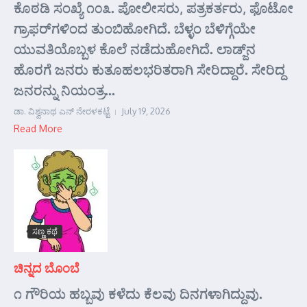
ಕೊಠಡಿ ಸಂಖ್ಯೆ ೧೦೩. ಪೋಲೀಸರು, ಪತ್ರಕರ್ತರು, ಫೊಟೋ
ಗ್ರಾಫರ್‌ಗಳಿಂದ ತುಂಬಿಹೋಗಿದೆ. ಬೆಳ್ಳಂ ಬೆಳಿಗ್ಗೆಯೇ
ಯುವತಿಯೊಬ್ಬಳ ಕೊಲೆ ನಡೆದುಹೋಗಿದೆ. ಲಾಡ್ಜ್‌ನ
ಹೊರಗೆ ಜನರು ಕುತೂಹಲಭರಿತರಾಗಿ ಸೇರಿದ್ದಾರೆ. ಸೇರಿದ್ದ
ಜನರನ್ನು ನಿಯಂತ್ರ...
ಡಾ. ವಿಶ್ವನಾಥ ಎನ್ ನೇರಳಕಟ್ಟೆ
July 19, 2026
Read More
ಸಣ್ಣ ಕಥೆ
ಚಿನ್ನದ ಬೊಂಬೆ
೧ ಗೌರಿಯ ಹಬ್ಬವು ಕಳೆದು ಕೆಲವು ದಿನಗಳಾಗಿದ್ದುವು.