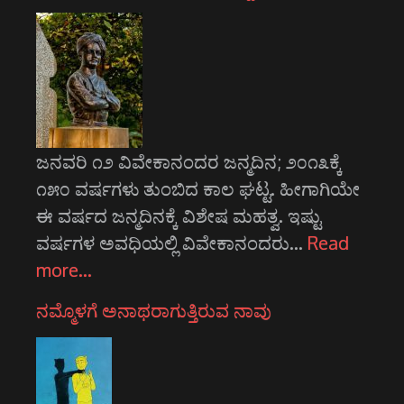
ಜನವರಿ ೧೨ ವಿವೇಕಾನಂದರ ಜನ್ಮದಿನ; ೨೦೧೩ಕ್ಕೆ
೧೫೦ ವರ್ಷಗಳು ತುಂಬಿದ ಕಾಲ ಘಟ್ಟ. ಹೀಗಾಗಿಯೇ
ಈ ವರ್ಷದ ಜನ್ಮದಿನಕ್ಕೆ ವಿಶೇಷ ಮಹತ್ವ. ಇಷ್ಟು
ವರ್ಷಗಳ ಅವಧಿಯಲ್ಲಿ ವಿವೇಕಾನಂದರು…
Read
more…
ನಮ್ಮೊಳಗೆ ಅನಾಥರಾಗುತ್ತಿರುವ ನಾವು