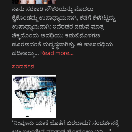
ನಾನು ಸರಕಾರಿ ನೌಕರಿಯನ್ನು ಮೊದಲು
ಕೈಕೊಂಡದ್ದು ಉಪಾಧ್ಯಾಯನಾಗಿ, ಕಡೆಗೆ ಕೆಳಗಿಟ್ಟದ್ದು
ಉಪಾಧ್ಯಾಯನಾಗಿ; ಇವೆರಡರ ನಡುವೆ ಮಾತ್ರ
ಚಿಕ್ಕದೊಂದು ಅವಧಿಯು ಕಡುಬಿನೊಳಗಣ
ಹೂರಣದಂತೆ ಮಧ್ಯಸ್ಥವಾಗಿತ್ತು. ಈ ಕಾಲಾವಧಿಯ
ಹದಿನಾಲ್ಕು…
Read more…
ಸಂದರ್ಶನ
"ನೀವೂನು ಯಾಕೆ ಜೊತೆಗೆ ಬರಬಾದು? ಸಂದರ್ಶನಕ್ಕೆ
ಅಡ್ಡಿ ಇಲ್ದಂತೇನೆ ಮಾತಾಡ್ತ ಹೋಗೋಣ ಬನ್ನಿ...."