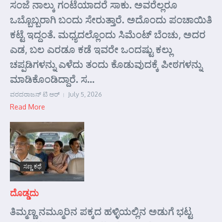
ಸಂಜೆ ನಾಲ್ಕು ಗಂಟೆಯಾದರೆ ಸಾಕು. ಅವರೆಲ್ಲರೂ
ಒಬ್ಬೊಬ್ಬರಾಗಿ ಬಂದು ಸೇರುತ್ತಾರೆ. ಅದೊಂದು ಪಂಚಾಯಿತಿ
ಕಟ್ಟೆ ಇದ್ದಂತೆ. ಮಧ್ಯದಲ್ಲೊಂದು ಸಿಮೆಂಟ್ ಬೆಂಚು, ಅದರ
ಎಡ, ಬಲ ಎರಡೂ ಕಡೆ ಇವರೇ ಒಂದಷ್ಟು ಕಲ್ಲು
ಚಪ್ಪಡಿಗಳನ್ನು ಎಳೆದು ತಂದು ಕೊಡುವುದಕ್ಕೆ ಪೀಠಗಳನ್ನು
ಮಾಡಿಕೊಂಡಿದ್ದಾರೆ. ಸ...
ವರದರಾಜನ್ ಟಿ ಆರ್
July 5, 2026
Read More
ಸಣ್ಣ ಕಥೆ
ದೊಡ್ಡದು
ತಿಮ್ಮಣ್ಣ ನಮ್ಮೂರಿನ ಪಕ್ಕದ ಹಳ್ಳಿಯಲ್ಲಿನ ಅಡುಗೆ ಭಟ್ಟ