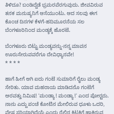
ತಿಳಿದೂ? ಬಂಡಿದ್ದೆಡೆ ಭ್ರಮರವೆರಗುವುದು. ಜೀವವಿರುವ
ತನಕ ಮನುಷ್ಯನಿಗೆ ಆಸೆಯುಂಟು. ಆದ ಸಲವು ಈಗ
ಕೊಂಚ ದಿನಗಳ ಕೆಳಗೆ-ಹದಿಮೂರನೆಯ ಸಲ
ಬೆಂಗಳೂರಿನಿಂದ ಮಂಡ್ಯಕ್ಕೆ ಹೊರಟೆ.
ಬೆಂಗಳೂರು ಬಿಟ್ಟು ಮಂಡ್ಯವನ್ನು-ನನ್ನ ಮಾವನ
ಊರುಸೇರುವವರೆಗೂ ದೇವಿಧ್ಯಾನವೇ!
* * * *
ಹಾಗೆ ಹೀಗೆ ಆಗಿ ಐದು ಗಂಟೆ ಸುಮಾರಿಗೆ ರೈಲು ಮಂಡ್ಯ
ಸೇರಿತು. ಯಾವ ಮಹರಾಯ ಮಾಡಿದನೊ ಗಂಟೆಗೆ
ಅರವತ್ತು ನಿಮಿಷ! ‘ಮಂಡ್ಯಾ ! ಮಂಡ್ಯಾ !’ ಎಂದ ಪೋರ್‍ಟರು.
ನಾನು ಎದ್ದು ಪಂಚೆ ಕೋಟಿನ ಮೇಲಿರುವ ಧೂಳು ಒದರಿ,
ವೇಷ ಸರಿಯಾಗಿದೆಯೆ ಎಂದು ರೈಲಿನ ಕಿಟಕಿಗೆ ಹಾಕಿರುವ