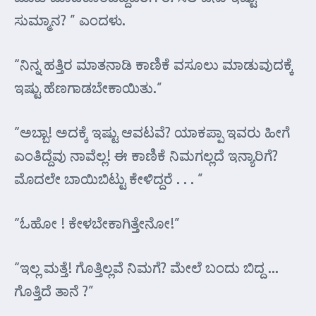
ಸುಮ್ಮಾನ? ” ಎಂದಳು.
“ನಿನ್ನ ಹತ್ತಿರ ಮಾತನಾಡಿ ಕಾಣಿಕೆ ವಸೂಲು ಮಾಡುವುದಕ್ಕೆ
ಇಷ್ಟು ಹೆಣಗಾಡಬೇಕಾಯಿತು.”
“ಅಬ್ಬಾ! ಅದಕ್ಕೆ ಇಷ್ಟು ಆವಟವೆ? ಯಾಕಪ್ಪಾ ಇವರು ಹೀಗೆ
ಎಂತಿದ್ದೆವು ನಾವೆಲ್ಲ! ಈ ಕಾಣಿಕೆ ನಿಮಗಲ್ಲದೆ ಇನ್ಯಾರಿಗೆ?
ಮೊದಲೇ ಬಾಯಿಬಿಟ್ಟು ಕೇಳಿದ್ದರೆ . . . ”
“ಓಹೋ ! ಕೇಳಬೇಕಾಗಿತ್ತೇನೋ!”
“ಇಲ್ಲ ಮತ್ತೆ! ಗೊತ್ತಿಲ್ಲವೆ ನಿಮಗೆ? ಮೇಲೆ ಬಂದು ಬಿದ್ದ …
ಗೊತ್ತಿದೆ ತಾನೆ ?”