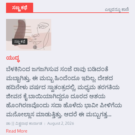
ಸಣ್ಣ ಕಥೆ
ಎಲ್ಲವನ್ನೂ ಕಾಣಿ
ಸಣ್ಣ ಕಥೆ
ಯುದ್ಧ
ಬೆಳಕಿನಿಂದ ಜಗಜಗಿಸುವ ಸಂಜೆ ರಾವು ಬಡಿದಂತೆ
ಮಬ್ಬಾಗಿತ್ತು. ಈ ಮಬ್ಬು ಹಿಂದೆಂದೂ ಇದಿಲ್ಲ. ದೇಶದ
ಹದಿನೇಳು ವರ್ಷದ ಸ್ವಾತಂತ್ರದಲ್ಲಿ, ಮಧ್ಯಮ ತರಗತಿಯ
ಜೀವನ ಕೈ ಬಾಯಿಯಾಗಿದ್ದರೂ ದೂರದ ಆಶಯ
ಹೊಂಗಿರಣವೊಂದು ಸದಾ ಹೊಳೆದು ಭಾವೀ ಪೀಳಿಗೆಯ
ಮನೋಲ್ಲಾಸ ಮಾಡುತ್ತಿತ್ತು. ಆದರೆ ಈ ಮಬ್ಬುಗತ್ತ...
ಡಾ || ವಿಶ್ವನಾಥ ಕಾರ್ನಾಡ
August 2, 2026
Read More