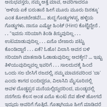
ಅನುಭವಸ್ತರು, ನಮ್ಮ ಅತ್ತೆ ಮಾವ, ಅವರಿಗಾದರೂ
‘ಅಳಿಯ ಏಕೆ ಬರುತಾನೆ ಹೀಗೆ ಮೂರು ಮೂರು ದಿನಕ್ಕೂ’
ಎಂತ ತೋಚಬೇಡವೆ!…. ಶುದ್ದ ಗೊಡ್ಡುಗಳಪ್ಪ, ಹಳ್ಳಿಯ
ಗೊಡ್ಡುಗಳು. ನಾನೂ ಎಷ್ಟೋ ಹಿಂಟ್ (Hint) ಕೊಟ್ಟಿದ್ದೇನೆ .
. . “ಇವನು ಸರಿಯಾಗಿ ತಿಂಡಿ ತಿನ್ನುವುದಿಲ್ಲ . . .
ಉಟಮಾಡುವುದಿಲ್ಲ . . . ಏನೊ ಬೇಜಾರು ಪಟ್ಟು
ಕೊಂಡಿದ್ದಾನೆ . . . ಏಕೆ? ಓಹೊ! ವಿಲಾಸಿ ಅವನ ಬಳಿ
ಸರಿಯಾಗಿ ಮಾತನಾಡಿ ಓಡಾಡುವುದಿಲ್ಲ; ಅದಕ್ಕೇ!? … ಇಷ್ಟು
ತಿಳಿಯುವುದಿಲ್ಲವಲ್ಲ ಇವರಿಗೆ . . . ಸಾಲದುದಕ್ಕೆ ಹಿಂದೆ
ಒಂದು ಸಲ ಬೇಸಿಗೆ ರಜದಲ್ಲಿ, ನಮ್ಮ ಮಾವನವರಿಂದ ‘ಬಾ’
ಎಂದು ಕಾಗದ ಬಂದಿದ್ದರೂ, ವಿಲಾಸಿನಿ ಮೈಸೂರಿನಲ್ಲಿ
ಅವಳ ದೊಡ್ಡಪ್ಪನ ಮನೆಯಲ್ಲಿದ್ದುದರಿಂದ, ಮಂಡ್ಯದಲ್ಲಿ
ನನಗೇನು ಕೆಲಸ ಅಂತ ಏನೊ ಕುಂಟ ನೆವ ಹೇಳಿ ಹೋಗದೆ
ಇದ್ದುದು ಅವರಿಗೆ ಗೊತ್ತಿದೆ. ಗೊತ್ತಾಗಿಯೂ ಹೀಗೆ ಮಾಡಿದರೆ