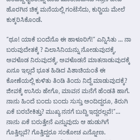
ಹೊರಗಿನ ಚಿಕ್ಕ ಮನೆಯಲ್ಲಿ ಗಂಟೆಸೆದು, ಕುರ್‍ಚಿಯ ಮೇಲೆ
ಕುಕ್ಕರಿಸಿಕೊಂಡೆ.
“ಥೂ! ಯಾಕೆ ಬಂದೆನೊ ಈ ಹಾಳೂರಿಗೆ!” ಎನ್ನಿಸಿತು … ನಾ
ಬರುವುದೇತಕ್ಕೆ ? ವಿಲಾಸಿನಿಯನ್ನು ನೋಡುವುದಕ್ಕೆ,
ಅವಳೊಡ ನಿರುವುದಕ್ಕೆ, ಅವಳೊಡನೆ ಮಾತನಾಡುವುದಕ್ಕೆ
ಏನೂ ಇಲ್ಲದೆ ಭೂತ ಹಿಡಿದ ಪಿಶಾಚಿಯಂತೆ ಈ
ಕೋಣೆಯಲ್ಲಿ ಕುಳಿತು ತಿಂಡಿ ತಿಂದು ನಿದ್ದೆ ಮಾಡುವುದಕ್ಕೆ?
ಜೀವಕ್ಕೆ ಉಸಿರು ಹೇಗೊ, ಮಾವನ ಮನೆಗೆ ಹೆಂಡತಿ ಹಾಗೆ.
ನಾನು ಹಿಂದೆ ಬಂದು ಬಂದು ಸುಸ್ತು ಅಂದಿದ್ದರೂ, ತಿರುಗಿ
ಏಕೆ ಬರಬೇಕಿತ್ತು? ಮುಖ್ಯ ನನಗೆ ಬುದ್ದಿ ಇದ್ದರಲ್ಲವೆ!”…
ನಾನು ಏಕೆ ಬರುತ್ತೇನೆ ಎನ್ನುವುದು ಆ ಹುಡುಗಿಗೆ
ಗೊತ್ತಿಲ್ಲವೆ? ಗೊತ್ತಿದ್ದರೂ ಸಂಕೋಚ ಎನ್ನೋಣ.