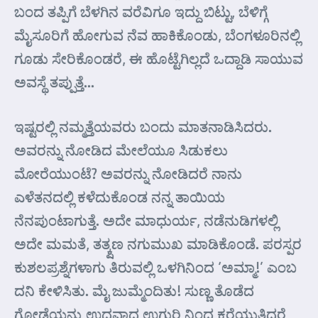
ಬಂದ ತಪ್ಪಿಗೆ ಬೆಳಗಿನ ವರೆವಿಗೂ ಇದ್ದು ಬಿಟ್ಟು, ಬೆಳಿಗ್ಗೆ
ಮೈಸೂರಿಗೆ ಹೋಗುವ ನೆವ ಹಾಕಿಕೊಂಡು, ಬೆಂಗಳೂರಿನಲ್ಲಿ
ಗೂಡು ಸೇರಿಕೊಂಡರೆ, ಈ ಹೊಟ್ಟೆಗಿಲ್ಲದೆ ಒದ್ದಾಡಿ ಸಾಯುವ
ಅವಸ್ಥೆ ತಪ್ಪುತ್ತೆ…
ಇಷ್ಟರಲ್ಲಿ ನಮ್ಮತ್ತೆಯವರು ಬಂದು ಮಾತನಾಡಿಸಿದರು.
ಅವರನ್ನು ನೋಡಿದ ಮೇಲೆಯೂ ಸಿಡುಕಲು
ಮೋರೆಯುಂಟೆ? ಅವರನ್ನು ನೋಡಿದರೆ ನಾನು
ಎಳೆತನದಲ್ಲಿ ಕಳೆದುಕೊಂಡ ನನ್ನ ತಾಯಿಯ
ನೆನಪುಂಟಾಗುತ್ತೆ. ಅದೇ ಮಾಧುರ್ಯ, ನಡೆನುಡಿಗಳಲ್ಲಿ
ಅದೇ ಮಮತೆ, ತತ್ಕ್ಷಣ ನಗುಮುಖ ಮಾಡಿಕೊಂಡೆ. ಪರಸ್ಪರ
ಕುಶಲಪ್ರಶ್ನೆಗಳಾಗು ತಿರುವಲ್ಲಿ ಒಳಗಿನಿಂದ ‘ಅಮ್ಮಾ!’ ಎಂಬ
ದನಿ ಕೇಳಿಸಿತು. ಮೈ ಜುಮ್ಮೆಂದಿತು! ಸುಣ್ಣ ತೊಡೆದ
ಗೋಡೆಯನ್ನು ಉದ್ದವಾದ ಉಗುರಿ ನಿಂದ ಕರೆಯುತ್ತಿದ್ದರೆ