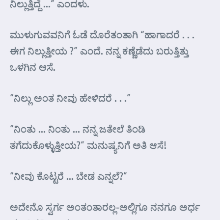
ನಿಲ್ಲುತ್ತಿದ್ದೆ …” ಎಂದಳು.
ಮುಳುಗುವವನಿಗೆ ಓಡೆ ದೊರೆತಂತಾಗಿ “ಹಾಗಾದರೆ . . .
ಈಗ ನಿಲ್ಲುತ್ತೀಯ ?” ಎಂದೆ. ನನ್ನ ಕಣ್ಣೆಡೆದು ಬರುತ್ತಿತ್ತು
ಒಳಗಿನ ಆಸೆ.
“ನಿಲ್ಲು ಅಂತ ನೀವು ಹೇಳಿದರೆ . . .”
“ನಿಂತು … ನಿಂತು … ನನ್ನ ಜತೇಲೆ ತಿಂಡಿ
ತಗೆದುಕೊಳ್ಳುತ್ತೀಯ?” ಮನುಷ್ಯನಿಗೆ ಅತಿ ಆಸೆ!
“ನೀವು ಕೊಟ್ಟರೆ … ಬೇಡ ಎನ್ನಲೆ?”
ಅದೇನೊ ಸ್ವರ್ಗ ಅಂತಂತಾರಲ್ಲ-ಅಲ್ಲಿಗೂ ನನಗೂ ಅರ್ಧ