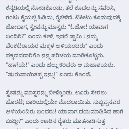
ಕನ್ನಡಿಯಲ್ಲಿ ನೋಡಿಕೊಂಡು, ತಲೆ ಕೂದಲನ್ನು ಸವರಿಸಿ,
ಗಂಟು ಕೈಯಲ್ಲಿ ಹಿಡಿದು, ರೈಲಿಳಿದೆ. ಟಿಕೀಟು ಕೊಡುವುದಕ್ಕೆ
ಹೋದಾಗ, ಸ್ಟೇಷನ್ನು ಮಾಸ್ಟರು “ಓಹೋ! ಯಾವಾಗ
ಬಂದಿರಿ?” ಎಂದು ಕೇಳಿ, ಇವರೆ ಸ್ವಾಮಿ ! ನಮ್ಮ
ವೆಂಕಟರಾಯರ ಮಕ್ಕಳ ಅಳಿಯಂದಿರು” ಎಂದು
ಪಕ್ಕದವರಾರಿಗೊ ನನ್ನ ಪರಿಚಯ ಮಾಡಿಕೊಟ್ಟರು.
“ಹಾಗೆಯೆ!” ಎಂದು ಹಲ್ಲು ಕಿರಿದರು ಆ ಮಹಾಶಯರು.
“ಷುರುವಾಯಿತಪ್ಪ ಇನ್ನು!” ಎಂದು ಕೊಂಡೆ.
ಸ್ಟೇಷನ್ನು ಮಾಸ್ಟರನ್ನು ಬೀಳ್ಕೊ೦ಡು, ಊರು ಸೇರಲು
ಹೊರಟೆ; ದಾರಿಯಲ್ಲಿಯೇ ಮೊದಲಾಯಿತು. ಸುಬ್ಬಪ್ಪನವರ
ಅಳಿಯಂದಿರು ಬಂದರು! ಯಾವಾಗ ದಯಮಾಡಿಸಿದ ಹಾಗೆ
ಬುದ್ಧೀ?” ಎಂದು ಊರಿನ ರೈತರು ಮಾತನಾಡಿಸುತ್ತ