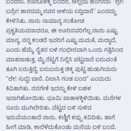
ಬಂದರು. ಊರೊಳಕ್ಕೆ ಬಂದರೆ, ಅಲ್ಲಿಯ ಹೆಂಗಸರು “ಲ್ರೇ!
ಬನ್ರೇ! ಶಾರದಮ್ಮ ನವರ ಅಳಿಯ ಬರ್‍ತಿದಾರೆ” ಎಂದದ್ದು
ಕೇಳಿಸಿತು. ನಾನು ಸಾಮಾನ್ಯ ಸಂಕೋಚ
ಪ್ರಕೃತಿಯವನಾದರೂ, ಈ ಊರಿನವರಿಗೆಲ್ಲ ನಾನು ಎಷ್ಟು
ಮಾನ್ಯ, ನನ್ನ ಕಂಡರೆ ಇವರಿಗೆ ಎಷ್ಟು ಮಮತೆ, ಮರ್‍ಯಾದೆ,
ಎಂದು ಹೆಮ್ಮೆ. ರೈತರ ಬಳಿ ಗಂಭೀರವಾಗಿ ಒಂದು ಗತ್ತಿನಿಂದ
ಮಾತನಾಡುತ್ತ, ಮೈ ನೆಟ್ಟಗೆ ನಿಲ್ಲಿಸಿ ಪಟ್ಟದಾನೆ ಬರುವಂತೆ
ತೂಗಿ ಬರುತ್ತಿದ್ದೆ. ಬರುಬರುತ್ತ ಚಿಕ್ಕ ಪುಟ್ಟ ಹುಡುಗಿಯರು
“ಲೇ! ಸುಬ್ಬಿ! ಬಾರೆ. ವಿಲಾಸಿ ಗಂಡ ಬಂದ” ಎಂದುದು
ಕಿವಿತಾಗಿತು. ನನಗೇಕೆ ಇದನ್ನು ಕೇಳಿ ಬಹಳ
ಇದಾಗಿಹೋಯಿತು. ಭೂಮಿ ಪಾತಾಳಕ್ಕಿಳಿಯಿತು. ಮನೆಗಳ
ಸೂರು ಮುಗಿಲೇರಿತು. ಬೆಟ್ಟದ ಬಳಿ ಸುಳಿವ
ಇರುವೆಯಂತಾದೆ ನಾನು. ಕಣ್ಣಿಗೆ ಕಪ್ಪು ಕವಿದಿತು. ಹಾಗೆ
ಹೀಗೆ ಮಾಡಿ, ಕಾಲೆಳೆದುಕೊಂಡು ಮನೆಯ ಬಳಿ ಬಂದೆ.