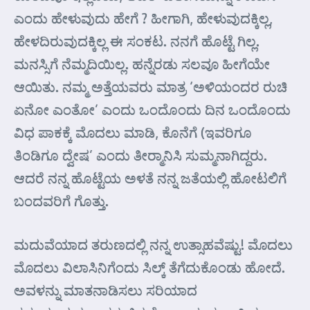
ಎಂದು ಹೇಳುವುದು ಹೇಗೆ ? ಹೀಗಾಗಿ, ಹೇಳುವುದಕ್ಕಿಲ್ಲ,
ಹೇಳದಿರುವುದಕ್ಕಿಲ್ಲ ಈ ಸಂಕಟ. ನನಗೆ ಹೊಟ್ಟೆ ಗಿಲ್ಲ.
ಮನಸ್ಸಿಗೆ ನೆಮ್ಮದಿಯಿಲ್ಲ. ಹನ್ನೆರಡು ಸಲವೂ ಹೀಗೆಯೇ
ಆಯಿತು. ನಮ್ಮ ಅತ್ತೆಯವರು ಮಾತ್ರ ‘ಅಳಿಯಂದರ ರುಚಿ
ಏನೋ ಎಂತೋ’ ಎಂದು ಒಂದೊಂದು ದಿನ ಒಂದೊಂದು
ವಿಧ ಪಾಕಕ್ಕೆ ಮೊದಲು ಮಾಡಿ, ಕೊನೆಗೆ (ಇವರಿಗೂ
ತಿಂಡಿಗೂ ದ್ವೇಷ’ ಎಂದು ತೀರ್‍ಮಾನಿಸಿ ಸುಮ್ಮನಾಗಿದ್ದರು.
ಆದರೆ ನನ್ನ ಹೊಟ್ಟೆಯ ಅಳತೆ ನನ್ನ ಜತೆಯಲ್ಲಿ ಹೋಟಲಿಗೆ
ಬಂದವರಿಗೆ ಗೊತ್ತು.
ಮದುವೆಯಾದ ತರುಣದಲ್ಲಿ ನನ್ನ ಉತ್ಸಾಹವೆಷ್ಟು! ಮೊದಲು
ಮೊದಲು ವಿಲಾಸಿನಿಗೆಂದು ಸಿಲ್ಕ್ ತೆಗೆದುಕೊಂಡು ಹೋದೆ.
ಅವಳನ್ನು ಮಾತನಾಡಿಸಲು ಸರಿಯಾದ