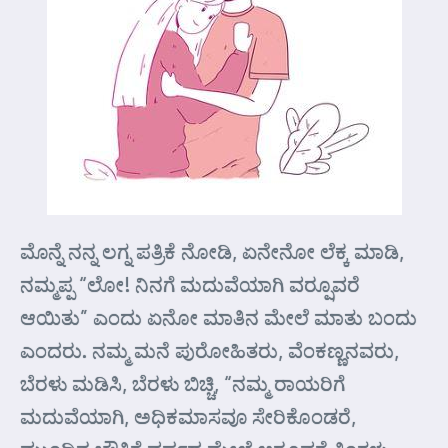
ಮೊನ್ನೆ ನನ್ನ ಲಗ್ನ ಪತ್ರಿಕೆ ನೋಡಿ, ಏನೇನೋ ಲೆಕ್ಕ ಮಾಡಿ,
ನಮ್ಮಪ್ಪ “ಲೋ! ನಿನಗೆ ಮದುವೆಯಾಗಿ ವರ್‍ಷೂವರೆ
ಆಯಿತು” ಎಂದು ಏನೋ ಮಾತಿನ ಮೇಲೆ ಮಾತು ಬಂದು
ಎಂದರು. ನಮ್ಮ ಮನೆ ಪುರೋಹಿತರು, ವೆಂಕಣ್ಣನವರು,
ಬೆರಳು ಮಡಿಸಿ, ಬೆರಳು ಬಿಚ್ಚಿ, “ನಮ್ಮ ರಾಯರಿಗೆ
ಮದುವೆಯಾಗಿ, ಅಧಿಕಮಾಸವೂ ಸೇರಿಕೊಂಡರೆ,