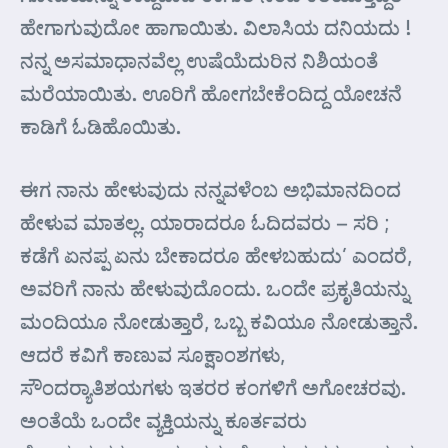
ಹೇಗಾಗುವುದೋ ಹಾಗಾಯಿತು. ವಿಲಾಸಿಯ ದನಿಯದು !
ನನ್ನ ಅಸಮಾಧಾನವೆಲ್ಲ ಉಷೆಯೆದುರಿನ ನಿಶಿಯಂತೆ
ಮರೆಯಾಯಿತು. ಊರಿಗೆ ಹೋಗಬೇಕೆಂದಿದ್ದ ಯೋಚನೆ
ಕಾಡಿಗೆ ಓಡಿಹೊಯಿತು.
ಈಗ ನಾನು ಹೇಳುವುದು ನನ್ನವಳೆಂಬ ಅಭಿಮಾನದಿಂದ
ಹೇಳುವ ಮಾತಲ್ಲ. ಯಾರಾದರೂ ಓದಿದವರು – ಸರಿ ;
ಕಡೆಗೆ ಏನಪ್ಪ ಏನು ಬೇಕಾದರೂ ಹೇಳಬಹುದು’ ಎಂದರೆ,
ಅವರಿಗೆ ನಾನು ಹೇಳುವುದೊಂದು. ಒಂದೇ ಪ್ರಕೃತಿಯನ್ನು
ಮಂದಿಯೂ ನೋಡುತ್ತಾರೆ, ಒಬ್ಬ ಕವಿಯೂ ನೋಡುತ್ತಾನೆ.
ಆದರೆ ಕವಿಗೆ ಕಾಣುವ ಸೂಕ್ಷಾಂಶಗಳು,
ಸೌಂದರ್‍ಯಾತಿಶಯಗಳು ಇತರರ ಕಂಗಳಿಗೆ ಅಗೋಚರವು.
ಅಂತೆಯೆ ಒಂದೇ ವ್ಯಕ್ತಿಯನ್ನು ಕೂರ್ತವರು