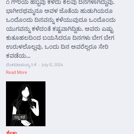
೧ ಗೌರಿಯ ಹಬ್ಬವು ಕಳೆದು ಕೆಲವು ದಿನಗಳಾಗಿದ್ದುವು.
ಭಾಗೀರಥಮ್ಮನೂ ಅವಳ ಜೊತೆಯ ಹುಡುಗಿಯರೂ
ಒಂದೊಂದು ದಿನವನ್ನು ಕಳೆಯುವುದೂ ಒಂದೊಂದು
ಯುಗವನ್ನು ಕಳೆದಂತೆ ಕಷ್ಟವಾಗಿದ್ದಿತು. ಅವರು ಎಷ್ಟು
ಕುತೂಹಲದಿಂದ ಬಯಸಿದರೂ ದಿನಗಳು ಬೇಗ ಬೇಗ
ಉರುಳಲೊಲ್ಲವು. ಒಂದು ದಿನ ಅವರೆಲ್ಲರೂ ಸೇರಿ
ಕವಡೆಯ...
ವೆಂಕಟರಾಮಯ್ಯ ಸಿ ಕೆ
July 12, 2026
Read More
ಸಣ್ಣ ಕಥೆ
ಶ್ವೇತಾ