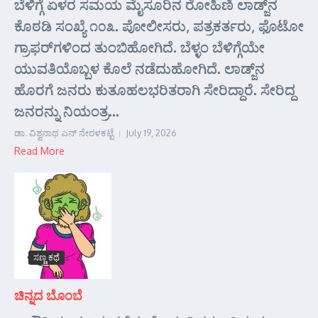
ಬೆಳಿಗ್ಗೆ ಏಳರ ಸಮಯ ಮೈಸೂರಿನ ರೋಹಿಣಿ ಲಾಡ್ಜ್‌ನ
ಕೊಠಡಿ ಸಂಖ್ಯೆ ೧೦೩. ಪೋಲೀಸರು, ಪತ್ರಕರ್ತರು, ಫೊಟೋ
ಗ್ರಾಫರ್‌ಗಳಿಂದ ತುಂಬಿಹೋಗಿದೆ. ಬೆಳ್ಳಂ ಬೆಳಿಗ್ಗೆಯೇ
ಯುವತಿಯೊಬ್ಬಳ ಕೊಲೆ ನಡೆದುಹೋಗಿದೆ. ಲಾಡ್ಜ್‌ನ
ಹೊರಗೆ ಜನರು ಕುತೂಹಲಭರಿತರಾಗಿ ಸೇರಿದ್ದಾರೆ. ಸೇರಿದ್ದ
ಜನರನ್ನು ನಿಯಂತ್ರ...
ಡಾ. ವಿಶ್ವನಾಥ ಎನ್ ನೇರಳಕಟ್ಟೆ
July 19, 2026
Read More
ಸಣ್ಣ ಕಥೆ
ಚಿನ್ನದ ಬೊಂಬೆ