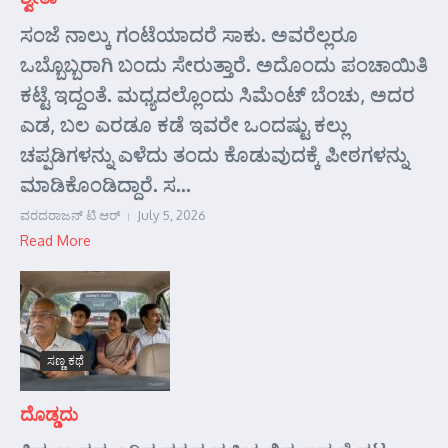
ಸಂಜೆ ನಾಲ್ಕು ಗಂಟೆಯಾದರೆ ಸಾಕು. ಅವರೆಲ್ಲರೂ
ಒಬ್ಬೊಬ್ಬರಾಗಿ ಬಂದು ಸೇರುತ್ತಾರೆ. ಅದೊಂದು ಪಂಚಾಯಿತಿ
ಕಟ್ಟೆ ಇದ್ದಂತೆ. ಮಧ್ಯದಲ್ಲೊಂದು ಸಿಮೆಂಟ್ ಬೆಂಚು, ಅದರ
ಎಡ, ಬಲ ಎರಡೂ ಕಡೆ ಇವರೇ ಒಂದಷ್ಟು ಕಲ್ಲು
ಚಪ್ಪಡಿಗಳನ್ನು ಎಳೆದು ತಂದು ಕೊಡುವುದಕ್ಕೆ ಪೀಠಗಳನ್ನು
ಮಾಡಿಕೊಂಡಿದ್ದಾರೆ. ಸ...
ವರದರಾಜನ್ ಟಿ ಆರ್
July 5, 2026
Read More
ಸಣ್ಣ ಕಥೆ
ದೊಡ್ಡದು