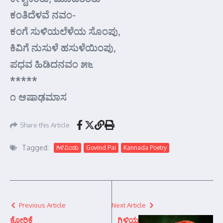
ಕಂತಿದೆಳವೆ ನವಂ-
ಕಂಗೆ ಸುಳಿಯಲೆಳೆಯ ಸೊಂಪು,
ಕಿವಿಗೆ ನುಸುಳೆ ಹಸುಳೆಯಿಂಪು,
ಪಧವ ಹಿಡಿದನವಂ ೫೬
*****
೧ ಆಷಾಢಮಾಸ
Share this Article
Tagged:
ಗಿಳಿವಿಂಡು
Govind Pai
Kannada Poetry
Previous Article
Next Article
ಕೋರಿಕೆ
ಗಿಳಿಯ