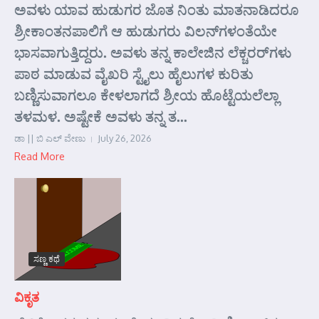
ಅವಳು ಯಾವ ಹುಡುಗರ ಜೊತ ನಿಂತು ಮಾತನಾಡಿದರೂ
ಶ್ರೀಕಾಂತನಪಾಲಿಗೆ ಆ ಹುಡುಗರು ವಿಲನ್‌ಗಳಂತೆಯೇ
ಭಾಸವಾಗುತ್ತಿದ್ದರು. ಅವಳು ತನ್ನ ಕಾಲೇಜಿನ ಲೆಕ್ಚರರ್‌ಗಳು
ಪಾಠ ಮಾಡುವ ವೈಖರಿ ಸ್ಟೈಲು ಹೈಲುಗಳ ಕುರಿತು
ಬಣ್ಣಿಸುವಾಗಲೂ ಕೇಳಲಾಗದೆ ಶ್ರೀಯ ಹೊಟ್ಟೆಯಲೆಲ್ಲಾ
ತಳಮಳ. ಅಷ್ಟೇಕೆ ಅವಳು ತನ್ನ ತ...
ಡಾ || ಬಿ ಎಲ್ ವೇಣು
July 26, 2026
Read More
ಸಣ್ಣ ಕಥೆ
ವಿಕೃತ