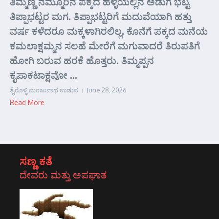
ತಿಮ್ಮಣ್ಣ ನಮ್ಮೂರಿನ ಪಕ್ಕದ ಹಳ್ಳಿಯಲ್ಲಿನ ಅಡುಗೆ ಭಟ್ಟ
ತಿಪ್ಪಾಭಟ್ಟರ ಮಗ. ತಿಪ್ಪಾಭಟ್ಟರಿಗೆ ಮದುವೆಯಾಗಿ ಹತ್ತು
ವರ್ಷ ಕಳೆದರೂ ಮಕ್ಕಳಾಗಿರಲಿಲ್ಲ. ಕೊನೆಗೆ ಪಕ್ಕದ ಮನೆಯ
ಕಮಲಾಕ್ಷಮ್ಮನ ಸಲಹೆ ಮೇರೆಗೆ ಮಗುವಾದರೆ ತಿರುಪತಿಗೆ
ಹೋಗಿ ಬರುವ ಹರಕೆ ಹೊತ್ತರು. ತಿಮ್ಮಪ್ಪನ
ಕೃಪಾಕಟಾಕ್ಷವೋ ...
ತೈರೊಳ್ಳಿ ಮಂಜುನಾಥ ಉಡುಪ
June 28, 2026
Read More
ಸಣ್ಣ ಕತೆ
ದೇವರು ಮತ್ತು ಅಪಘಾತ