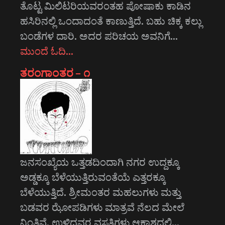
ತೊಟ್ಟ ಮಿಲಿಟರಿಯವರಂತಹ ಪೋಷಾಕು ಕಾಡಿನ
ಹಸಿರಿನಲ್ಲಿ ಒಂದಾದಂತೆ ಕಾಣುತ್ತಿದೆ. ಬಹು ಚಿಕ್ಕ ಕಲ್ಲು
ಬಂಡೆಗಳ ದಾರಿ. ಅದರ ಪರಿಚಯ ಅವನಿಗೆ…
ಮುಂದೆ ಓದಿ…
ತರಂಗಾಂತರ – ೧
ಜನಸಂಖ್ಯೆಯ ಒತ್ತಡದಿಂದಾಗಿ ನಗರ ಉದ್ದಕ್ಕೂ
ಅಡ್ಡಕ್ಕೂ ಬೆಳೆಯುತ್ತಿರುವಂತೆಯೆ ಎತ್ತರಕ್ಕೂ
ಬೆಳೆಯುತ್ತಿದೆ. ಶ್ರೀಮಂತರ ಮಹಲುಗಳು ಮತ್ತು
ಬಡವರ ಝೋಪಡಿಗಳು ಮಾತ್ರವೆ ನೆಲದ ಮೇಲೆ
ನಿಂತಿವೆ. ಉಳಿದವರ ವಸತಿಗಳು ಆಕಾಶದಲ್ಲಿ…