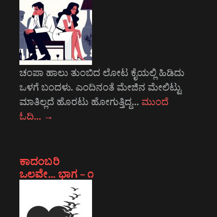
ಚಂಪಾ ಹಾಲು ತುಂಬಿದ ಲೋಟ ಕೈಯಲ್ಲಿ ಹಿಡಿದು
ಒಳಗೆ ಬಂದಳು. ಎಂದಿನಂತೆ ಮೇಜಿನ ಮೇಲಿಟ್ಟು
ಮಾತಿಲ್ಲದೆ ಹೊರಟು ಹೋಗುತ್ತಿದ್ದ…
ಮುಂದೆ
ಓದಿ…
→
ಕಾದಂಬರಿ
ಒಲವೇ… ಭಾಗ – ೧