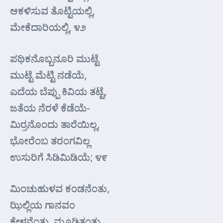
ಆಕಳಿಸುವ ತೊಟ್ಟಿಯಲ್ಲಿ,
ಮೇಕೆದಾರಿಯಲ್ಲಿ, ೪೨
ಪಥಿಕನೊಬ್ಬನೂರಿ ಮುಟ್ಟೆ
ಮುಟ್ಟೆ ಮೆಟ್ಟಿ ನಡೆಯೆ,
ಎದೆಯ ಬೆಪ್ಪು ಕಿವಿಯ ತಟ್ಟೆ,
ಜತೆಯ ನೆರಳೆ ಕೆಡೆಯೆ-
ಮಿರ್ರನೊಂದು ತಾರೆಯಿಲ್ಲ,
ಭೋರೆಂಬ ತರಂಗವಿಲ್ಲ
ಉಸುರಿಗೆ ಸಿಡಿಮಿಡಿಯೆ; ೪೯
ಮಿಂಚುಹುಳವ ಕಂಡನೆಂತು,
ಝಿಲ್ಲಿಯ ಗಾನವಂ
ಕೇಳ್ದನೆಂತು, ಮೂಡಿತಂತು