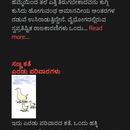
ಹೆಮ್ಮೆಯಿಂದ ತಲೆ ಎತ್ತಿ ತಿರುಗಬೇಕಾದವನು ಕುಗ್ಗಿ
ಕುಸಿದು ಹೋಗುವಂಥ ಅಮಾನವೀಯ ಅಂತರಗಳ
ನಡುವೆ ಉಸಿರಾಡುತ್ತಿದ್ದೇನೆ. ವೈಭೋಗದಲ್ಲಿರುವ
ಸ್ವಪ್ರತಿಷ್ಟಿತ ರಾಜಕಾರಣಿಗಳು ಒಂದು…
Read
more…
ಸಣ್ಣ ಕತೆ
ಎರಡು ಪರಿವಾರಗಳು
ಇದು ಎರಡು ಪರಿವಾರದ ಕತೆ. ಒಂದು ಹಕ್ಕಿ