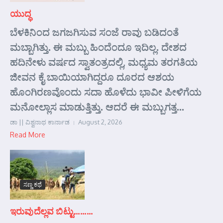
ಯುದ್ಧ
ಬೆಳಕಿನಿಂದ ಜಗಜಗಿಸುವ ಸಂಜೆ ರಾವು ಬಡಿದಂತೆ
ಮಬ್ಬಾಗಿತ್ತು. ಈ ಮಬ್ಬು ಹಿಂದೆಂದೂ ಇದಿಲ್ಲ. ದೇಶದ
ಹದಿನೇಳು ವರ್ಷದ ಸ್ವಾತಂತ್ರದಲ್ಲಿ, ಮಧ್ಯಮ ತರಗತಿಯ
ಜೀವನ ಕೈ ಬಾಯಿಯಾಗಿದ್ದರೂ ದೂರದ ಆಶಯ
ಹೊಂಗಿರಣವೊಂದು ಸದಾ ಹೊಳೆದು ಭಾವೀ ಪೀಳಿಗೆಯ
ಮನೋಲ್ಲಾಸ ಮಾಡುತ್ತಿತ್ತು. ಆದರೆ ಈ ಮಬ್ಬುಗತ್ತ...
ಡಾ || ವಿಶ್ವನಾಥ ಕಾರ್ನಾಡ
August 2, 2026
Read More
ಸಣ್ಣ ಕಥೆ
ಇರುವುದೆಲ್ಲವ ಬಿಟ್ಟು………