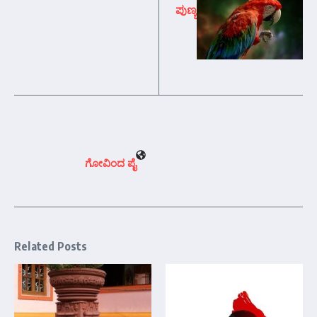
ಪುಣ್ಯ
ಗೋವಿಂದ ಪೈ
Related Posts