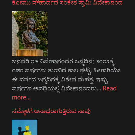
ಕೋಮು ಸೌಹಾರ್ದದ ಸಂಕೇತ ಸ್ವಾಮಿ ವಿವೇಕಾನಂದ
ಜನವರಿ ೧೨ ವಿವೇಕಾನಂದರ ಜನ್ಮದಿನ; ೨೦೧೩ಕ್ಕೆ
೧೫೦ ವರ್ಷಗಳು ತುಂಬಿದ ಕಾಲ ಘಟ್ಟ. ಹೀಗಾಗಿಯೇ
ಈ ವರ್ಷದ ಜನ್ಮದಿನಕ್ಕೆ ವಿಶೇಷ ಮಹತ್ವ. ಇಷ್ಟು
ವರ್ಷಗಳ ಅವಧಿಯಲ್ಲಿ ವಿವೇಕಾನಂದರು…
Read
more…
ನಮ್ಮೊಳಗೆ ಅನಾಥರಾಗುತ್ತಿರುವ ನಾವು