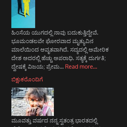
ಹಿಂಸೆಯ ಯುಗದಲ್ಲಿ ನಾವು ಬದುಕುತ್ತಿದ್ದೇವೆ.
ಭೂಮಂಡಲವೇ ಘೋರವಾದ ಮೃತ್ಯುವಿನ
ಮಾಲೆಯಿಂದ ಆವೃತವಾಗಿದೆ. ಸದ್ಯದಲ್ಲಿ ಅಮೇರಿಕ
ದೇಶ ಅದರಲ್ಲಿ ಹೆಚ್ಚು ಅಪರಾಧಿ. ಸತ್ಯಕ್ಕೆ ದುರ್ಗತಿ;
ದ್ವೇಷಕ್ಕೆ ವಿಜಯ; ಪ್ರೇಮ…
Read more…
ಬಿಕ್ಷುಕರೊಂದಿಗೆ
ಮೂವತ್ತು ವರ್ಷದ ನನ್ನ ಸ್ವತಂತ್ರ ಭಾರತದಲ್ಲಿ