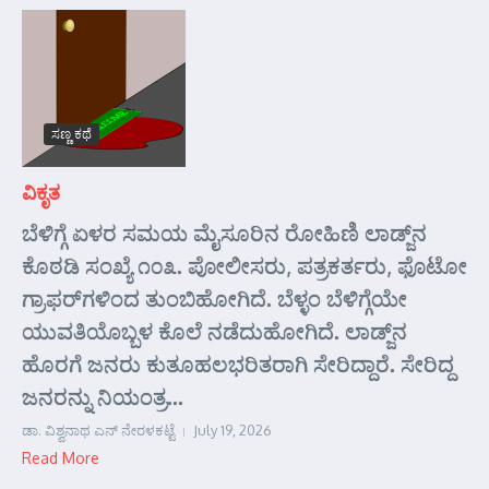
ಸಣ್ಣ ಕಥೆ
ವಿಕೃತ
ಬೆಳಿಗ್ಗೆ ಏಳರ ಸಮಯ ಮೈಸೂರಿನ ರೋಹಿಣಿ ಲಾಡ್ಜ್‌ನ
ಕೊಠಡಿ ಸಂಖ್ಯೆ ೧೦೩. ಪೋಲೀಸರು, ಪತ್ರಕರ್ತರು, ಫೊಟೋ
ಗ್ರಾಫರ್‌ಗಳಿಂದ ತುಂಬಿಹೋಗಿದೆ. ಬೆಳ್ಳಂ ಬೆಳಿಗ್ಗೆಯೇ
ಯುವತಿಯೊಬ್ಬಳ ಕೊಲೆ ನಡೆದುಹೋಗಿದೆ. ಲಾಡ್ಜ್‌ನ
ಹೊರಗೆ ಜನರು ಕುತೂಹಲಭರಿತರಾಗಿ ಸೇರಿದ್ದಾರೆ. ಸೇರಿದ್ದ
ಜನರನ್ನು ನಿಯಂತ್ರ...
ಡಾ. ವಿಶ್ವನಾಥ ಎನ್ ನೇರಳಕಟ್ಟೆ
July 19, 2026
Read More