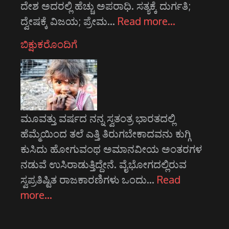
ದೇಶ ಅದರಲ್ಲಿ ಹೆಚ್ಚು ಅಪರಾಧಿ. ಸತ್ಯಕ್ಕೆ ದುರ್ಗತಿ;
ದ್ವೇಷಕ್ಕೆ ವಿಜಯ; ಪ್ರೇಮ…
Read more…
ಬಿಕ್ಷುಕರೊಂದಿಗೆ
ಮೂವತ್ತು ವರ್ಷದ ನನ್ನ ಸ್ವತಂತ್ರ ಭಾರತದಲ್ಲಿ
ಹೆಮ್ಮೆಯಿಂದ ತಲೆ ಎತ್ತಿ ತಿರುಗಬೇಕಾದವನು ಕುಗ್ಗಿ
ಕುಸಿದು ಹೋಗುವಂಥ ಅಮಾನವೀಯ ಅಂತರಗಳ
ನಡುವೆ ಉಸಿರಾಡುತ್ತಿದ್ದೇನೆ. ವೈಭೋಗದಲ್ಲಿರುವ
ಸ್ವಪ್ರತಿಷ್ಟಿತ ರಾಜಕಾರಣಿಗಳು ಒಂದು…
Read
more…