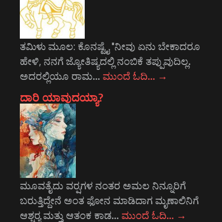
ತಮಿಳು ಮೂಲ: ಕೊನಷ್ಟೈ "ನೀವು ಏನು ಬೇಕಾದರೂ
ಹೇಳಿ, ನನಗೆ ಜ್ಯೋತಿಷ್ಯದಲ್ಲಿ ನಂಬಿಕೆ ತಪ್ಪುವುದಿಲ್ಲ.
ಅದರಲ್ಲಿಯೂ ರಾಮ…
ಮುಂದೆ ಓದಿ…
→
ದಾರಿ ಯಾವುದಯ್ಯಾ?
ಮೂವತೈದು ವರ್‍ಷಗಳ ನಂತರ ಅಮಲ ನಿನ್ನೂರಿಗೆ
ಬರುತ್ತಿದ್ದೇನೆ ಅಂತ ಫೋನ ಮಾಡಿದಾಗ ಮೃಣಾಲಿನಿಗೆ
ಆಶ್ಚರ್‍ಯ ಮತ್ತು ಆತಂಕ ಕಾಡ…
ಮುಂದೆ ಓದಿ…
→