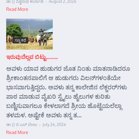
ಡಾ || ವಿಶ್ವನಾಥ ಕಾರ್ನಾಡ
August 2, 2026
Read More
ಸಣ್ಣ ಕಥೆ
ಇರುವುದೆಲ್ಲವ ಬಿಟ್ಟು………
ಅವಳು ಯಾವ ಹುಡುಗರ ಜೊತ ನಿಂತು ಮಾತನಾಡಿದರೂ
ಶ್ರೀಕಾಂತನಪಾಲಿಗೆ ಆ ಹುಡುಗರು ವಿಲನ್‌ಗಳಂತೆಯೇ
ಭಾಸವಾಗುತ್ತಿದ್ದರು. ಅವಳು ತನ್ನ ಕಾಲೇಜಿನ ಲೆಕ್ಚರರ್‌ಗಳು
ಪಾಠ ಮಾಡುವ ವೈಖರಿ ಸ್ಟೈಲು ಹೈಲುಗಳ ಕುರಿತು
ಬಣ್ಣಿಸುವಾಗಲೂ ಕೇಳಲಾಗದೆ ಶ್ರೀಯ ಹೊಟ್ಟೆಯಲೆಲ್ಲಾ
ತಳಮಳ. ಅಷ್ಟೇಕೆ ಅವಳು ತನ್ನ ತ...
ಡಾ || ಬಿ ಎಲ್ ವೇಣು
July 26, 2026
Read More