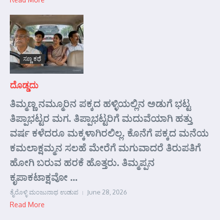
ಸಣ್ಣ ಕಥೆ
ದೊಡ್ಡದು
ತಿಮ್ಮಣ್ಣ ನಮ್ಮೂರಿನ ಪಕ್ಕದ ಹಳ್ಳಿಯಲ್ಲಿನ ಅಡುಗೆ ಭಟ್ಟ
ತಿಪ್ಪಾಭಟ್ಟರ ಮಗ. ತಿಪ್ಪಾಭಟ್ಟರಿಗೆ ಮದುವೆಯಾಗಿ ಹತ್ತು
ವರ್ಷ ಕಳೆದರೂ ಮಕ್ಕಳಾಗಿರಲಿಲ್ಲ. ಕೊನೆಗೆ ಪಕ್ಕದ ಮನೆಯ
ಕಮಲಾಕ್ಷಮ್ಮನ ಸಲಹೆ ಮೇರೆಗೆ ಮಗುವಾದರೆ ತಿರುಪತಿಗೆ
ಹೋಗಿ ಬರುವ ಹರಕೆ ಹೊತ್ತರು. ತಿಮ್ಮಪ್ಪನ
ಕೃಪಾಕಟಾಕ್ಷವೋ ...
ತೈರೊಳ್ಳಿ ಮಂಜುನಾಥ ಉಡುಪ
June 28, 2026
Read More