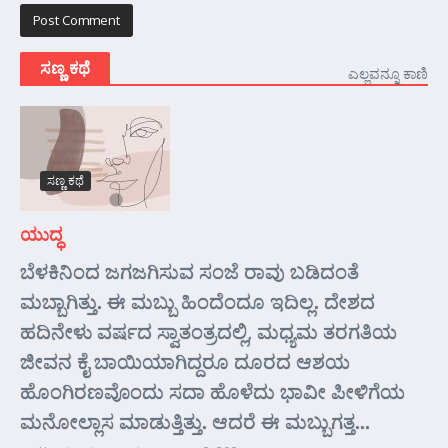
ಸಣ್ಣ ಕಥೆ
ಎಲ್ಲವನ್ನೂ ಕಾಣಿ
ಸಣ್ಣ ಕಥೆ
ಯುದ್ಧ
ಬೆಳಕಿನಿಂದ ಜಗಜಗಿಸುವ ಸಂಜೆ ರಾವು ಬಡಿದಂತೆ
ಮಬ್ಬಾಗಿತ್ತು. ಈ ಮಬ್ಬು ಹಿಂದೆಂದೂ ಇದಿಲ್ಲ. ದೇಶದ
ಹದಿನೇಳು ವರ್ಷದ ಸ್ವಾತಂತ್ರದಲ್ಲಿ, ಮಧ್ಯಮ ತರಗತಿಯ
ಜೀವನ ಕೈ ಬಾಯಿಯಾಗಿದ್ದರೂ ದೂರದ ಆಶಯ
ಹೊಂಗಿರಣವೊಂದು ಸದಾ ಹೊಳೆದು ಭಾವೀ ಪೀಳಿಗೆಯ
ಮನೋಲ್ಲಾಸ ಮಾಡುತ್ತಿತ್ತು. ಆದರೆ ಈ ಮಬ್ಬುಗತ್ತ...