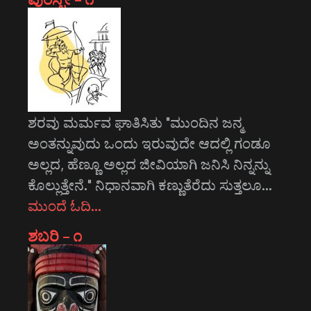
ಶರವು ಮರ್ಮವ ಘಾತಿಸಿತು "ಮುಂದಿನ ಜನ್ಮ
ಅಂತನ್ನುವುದು ಒಂದು ಇರುವುದೇ ಆದಲ್ಲಿ ಗಂಡೂ
ಅಲ್ಲದ, ಹೆಣ್ಣೂ ಅಲ್ಲದ ಜೀವಿಯಾಗಿ ಜನಿಸಿ ನಿನ್ನನ್ನು
ಕೊಲ್ಲುತ್ತೇನೆ." ನಿಧಾನವಾಗಿ ಕಣ್ಣುತೆರೆದು ಸುತ್ತಲೂ…
ಮುಂದೆ ಓದಿ…
ಶಬರಿ – ೧