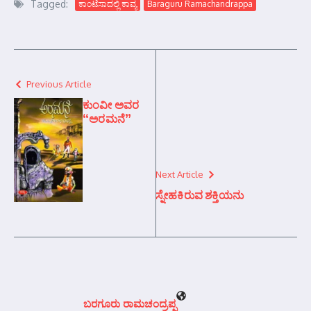
Tagged:
ಕಾಂಟೆಸಾದಲ್ಲಿ ಕಾವ್ಯ
Baraguru Ramachandrappa
Previous Article
ಕುಂವೀ ಅವರ
“ಅರಮನೆ”
Next Article
ಸ್ನೇಹಕಿರುವ ಶಕ್ತಿಯನು
ಬರಗೂರು ರಾಮಚಂದ್ರಪ್ಪ