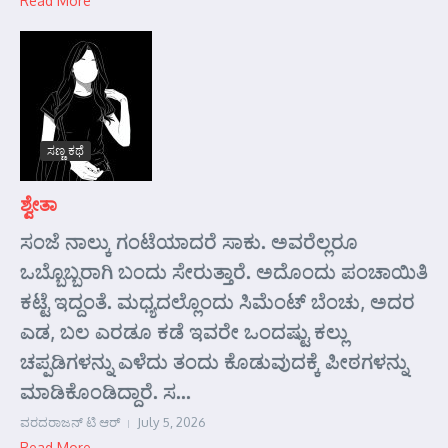
Read More
ಸಣ್ಣ ಕಥೆ
ಶ್ವೇತಾ
ಸಂಜೆ ನಾಲ್ಕು ಗಂಟೆಯಾದರೆ ಸಾಕು. ಅವರೆಲ್ಲರೂ
ಒಬ್ಬೊಬ್ಬರಾಗಿ ಬಂದು ಸೇರುತ್ತಾರೆ. ಅದೊಂದು ಪಂಚಾಯಿತಿ
ಕಟ್ಟೆ ಇದ್ದಂತೆ. ಮಧ್ಯದಲ್ಲೊಂದು ಸಿಮೆಂಟ್ ಬೆಂಚು, ಅದರ
ಎಡ, ಬಲ ಎರಡೂ ಕಡೆ ಇವರೇ ಒಂದಷ್ಟು ಕಲ್ಲು
ಚಪ್ಪಡಿಗಳನ್ನು ಎಳೆದು ತಂದು ಕೊಡುವುದಕ್ಕೆ ಪೀಠಗಳನ್ನು
ಮಾಡಿಕೊಂಡಿದ್ದಾರೆ. ಸ...
ವರದರಾಜನ್ ಟಿ ಆರ್
July 5, 2026
Read More