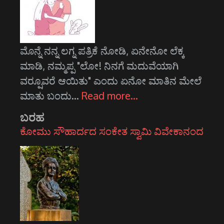
ಮೊನ್ನೆ ನನ್ನ ಲಗ್ನ ಪತ್ರಿಕೆ ನೋಡಿ, ಏನೇನೋ ಲೆಕ್ಕ
ಮಾಡಿ, ನಮ್ಮಪ್ಪ "ಲೋ! ನಿನಗೆ ಮದುವೆಯಾಗಿ
ವರ್‍ಷೂವರೆ ಆಯಿತು" ಎಂದು ಏನೋ ಮಾತಿನ ಮೇಲೆ
ಮಾತು ಬಂದು…
Read more…
ಬರಹ
ಕೋಮು ಸೌಹಾರ್ದದ ಸಂಕೇತ ಸ್ವಾಮಿ ವಿವೇಕಾನಂದ