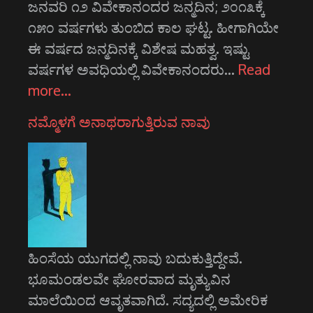
ಜನವರಿ ೧೨ ವಿವೇಕಾನಂದರ ಜನ್ಮದಿನ; ೨೦೧೩ಕ್ಕೆ
೧೫೦ ವರ್ಷಗಳು ತುಂಬಿದ ಕಾಲ ಘಟ್ಟ. ಹೀಗಾಗಿಯೇ
ಈ ವರ್ಷದ ಜನ್ಮದಿನಕ್ಕೆ ವಿಶೇಷ ಮಹತ್ವ. ಇಷ್ಟು
ವರ್ಷಗಳ ಅವಧಿಯಲ್ಲಿ ವಿವೇಕಾನಂದರು…
Read
more…
ನಮ್ಮೊಳಗೆ ಅನಾಥರಾಗುತ್ತಿರುವ ನಾವು
ಹಿಂಸೆಯ ಯುಗದಲ್ಲಿ ನಾವು ಬದುಕುತ್ತಿದ್ದೇವೆ.
ಭೂಮಂಡಲವೇ ಘೋರವಾದ ಮೃತ್ಯುವಿನ
ಮಾಲೆಯಿಂದ ಆವೃತವಾಗಿದೆ. ಸದ್ಯದಲ್ಲಿ ಅಮೇರಿಕ