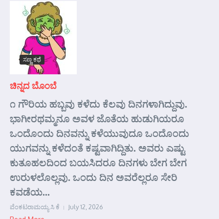
ಸಣ್ಣ ಕಥೆ
ಚಿನ್ನದ ಬೊಂಬೆ
೧ ಗೌರಿಯ ಹಬ್ಬವು ಕಳೆದು ಕೆಲವು ದಿನಗಳಾಗಿದ್ದುವು.
ಭಾಗೀರಥಮ್ಮನೂ ಅವಳ ಜೊತೆಯ ಹುಡುಗಿಯರೂ
ಒಂದೊಂದು ದಿನವನ್ನು ಕಳೆಯುವುದೂ ಒಂದೊಂದು
ಯುಗವನ್ನು ಕಳೆದಂತೆ ಕಷ್ಟವಾಗಿದ್ದಿತು. ಅವರು ಎಷ್ಟು
ಕುತೂಹಲದಿಂದ ಬಯಸಿದರೂ ದಿನಗಳು ಬೇಗ ಬೇಗ
ಉರುಳಲೊಲ್ಲವು. ಒಂದು ದಿನ ಅವರೆಲ್ಲರೂ ಸೇರಿ
ಕವಡೆಯ...
ವೆಂಕಟರಾಮಯ್ಯ ಸಿ ಕೆ
July 12, 2026