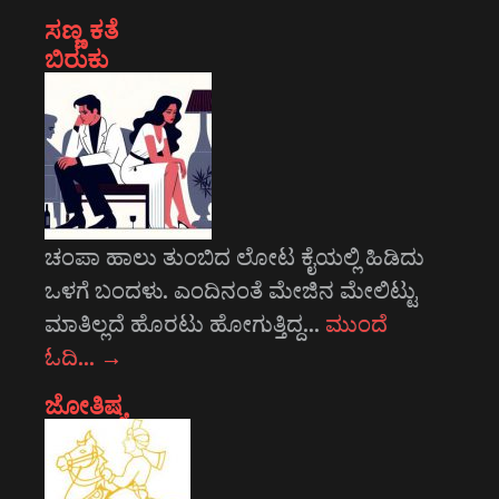
ಸಣ್ಣ ಕತೆ
ಬಿರುಕು
ಚಂಪಾ ಹಾಲು ತುಂಬಿದ ಲೋಟ ಕೈಯಲ್ಲಿ ಹಿಡಿದು
ಒಳಗೆ ಬಂದಳು. ಎಂದಿನಂತೆ ಮೇಜಿನ ಮೇಲಿಟ್ಟು
ಮಾತಿಲ್ಲದೆ ಹೊರಟು ಹೋಗುತ್ತಿದ್ದ…
ಮುಂದೆ
ಓದಿ…
→
ಜೋತಿಷ್ಯ