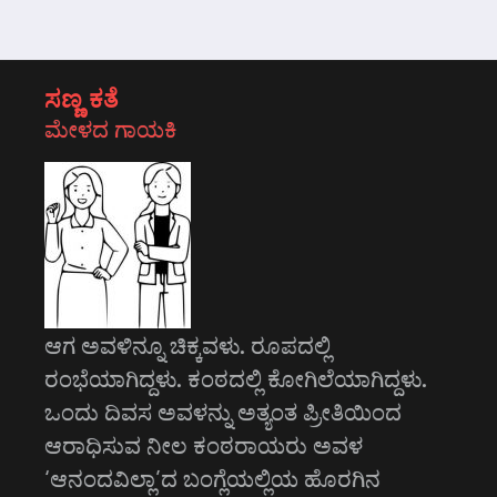
ಸಣ್ಣ ಕತೆ
ಮೇಳದ ಗಾಯಕಿ
ಆಗ ಅವಳಿನ್ನೂ ಚಿಕ್ಕವಳು. ರೂಪದಲ್ಲಿ
ರಂಭೆಯಾಗಿದ್ದಳು. ಕಂಠದಲ್ಲಿ ಕೋಗಿಲೆಯಾಗಿದ್ದಳು.
ಒಂದು ದಿವಸ ಅವಳನ್ನು ಅತ್ಯಂತ ಪ್ರೀತಿಯಿಂದ
ಆರಾಧಿಸುವ ನೀಲ ಕಂಠರಾಯರು ಅವಳ
‘ಆನಂದವಿಲ್ಲಾ’ದ ಬಂಗ್ಲೆಯಲ್ಲಿಯ ಹೊರಗಿನ