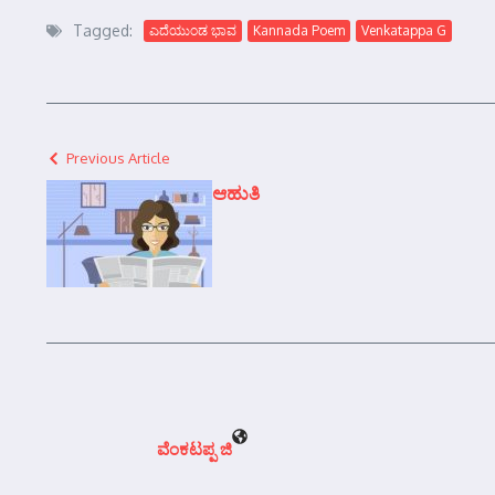
Tagged:
ಎದೆಯುಂಡ ಭಾವ
Kannada Poem
Venkatappa G
Previous Article
ಆಹುತಿ
ವೆಂಕಟಪ್ಪ ಜಿ