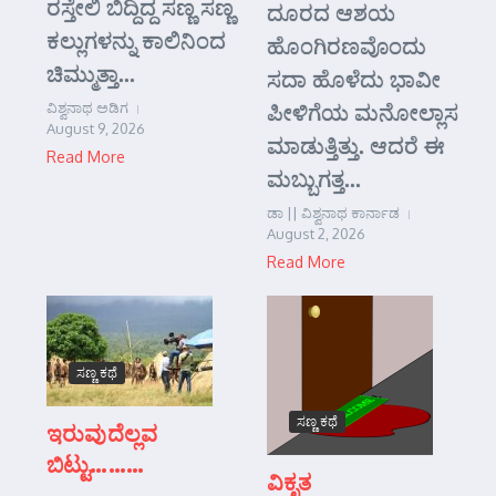
ರಸ್ತೇಲಿ ಬಿದ್ದಿದ್ದ ಸಣ್ಣ ಸಣ್ಣ
ದೂರದ ಆಶಯ
ಕಲ್ಲುಗಳನ್ನು ಕಾಲಿನಿಂದ
ಹೊಂಗಿರಣವೊಂದು
ಚಿಮ್ಮುತ್ತಾ...
ಸದಾ ಹೊಳೆದು ಭಾವೀ
ಪೀಳಿಗೆಯ ಮನೋಲ್ಲಾಸ
ವಿಶ್ವನಾಥ ಅಡಿಗ
August 9, 2026
ಮಾಡುತ್ತಿತ್ತು. ಆದರೆ ಈ
Read More
ಮಬ್ಬುಗತ್ತ...
ಡಾ || ವಿಶ್ವನಾಥ ಕಾರ್ನಾಡ
August 2, 2026
Read More
ಸಣ್ಣ ಕಥೆ
ಸಣ್ಣ ಕಥೆ
ಇರುವುದೆಲ್ಲವ
ಬಿಟ್ಟು………
ವಿಕೃತ