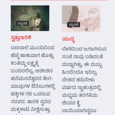
ಸಣ್ಣ ಕಥೆ
ಸಣ್ಣ ಕಥೆ
ಸ್ವತ್ತುಗಾರಿಕೆ
ಯುದ್ಧ
ಬಣಸಾಲೆ ಮುಂದಿನಿಂದ
ಬೆಳಕಿನಿಂದ ಜಗಜಗಿಸುವ
ಹೆಜ್ಜೆ ಹಾಕುವಾಗ ಹೊತ್ತು
ಸಂಜೆ ರಾವು ಬಡಿದಂತೆ
ಕಂತಿದ್ದು ಲಕ್ಷ್ಯಕ್ಕೆ
ಮಬ್ಬಾಗಿತ್ತು. ಈ ಮಬ್ಬು
ಬಂದಿರಲಿಲ್ಲ. ಆಚೀಚಿನ
ಹಿಂದೆಂದೂ ಇದಿಲ್ಲ.
ಹನೆಮರದೆತ್ತರದ ತೇಗ-
ದೇಶದ ಹದಿನೇಳು
ಮಾವುಗಳ ಟಿಸಿಲುಗಳಲ್ಲಿ
ವರ್ಷದ ಸ್ವಾತಂತ್ರದಲ್ಲಿ,
ಹಕ್ಕಿಗಳ ಗರಿ ಒದರುವ
ಮಧ್ಯಮ ತರಗತಿಯ
ಸರಪರ. ತಾರಕ ಸ್ವರದ
ಜೀವನ ಕೈ
ಮಕ್ಕಳಾಟ ವೀಕ್ಷಿಸುತ್ತಾ
ಬಾಯಿಯಾಗಿದ್ದರೂ