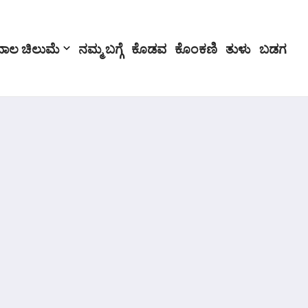
ಬಾಲ ಚಿಲುಮೆ
ನಮ್ಮ ಬಗ್ಗೆ
ಕೊಡವ
ಕೊಂಕಣಿ
ತುಳು
ಬಡಗ