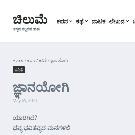
Skip to content
ಚಿಲುಮೆ
ಕವನ
ಕಥೆ
ನಾಟಕ
ಲೇಖನ
ಕನ್ನಡ ನಲ್ಬರಹ ತಾಣ
Home
/
ಕವನ
/
ಕವಿತೆ
/
ಜ್ಞಾನಯೋಗಿ
ಕವಿತೆ
ಜ್ಞಾನಯೋಗಿ
May 16, 2021
ಯಾರಿಗಿದೆ?
ಭವ್ಯ ಭವಿತವ್ಯದ ಮನಗಳಲಿ