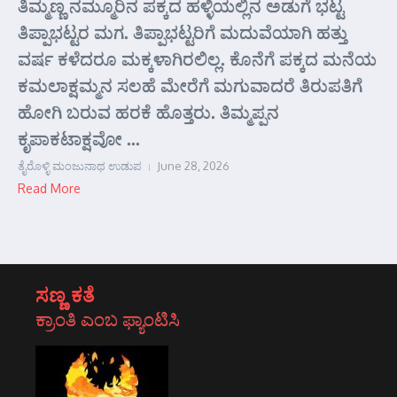
ತಿಮ್ಮಣ್ಣ ನಮ್ಮೂರಿನ ಪಕ್ಕದ ಹಳ್ಳಿಯಲ್ಲಿನ ಅಡುಗೆ ಭಟ್ಟ
ತಿಪ್ಪಾಭಟ್ಟರ ಮಗ. ತಿಪ್ಪಾಭಟ್ಟರಿಗೆ ಮದುವೆಯಾಗಿ ಹತ್ತು
ವರ್ಷ ಕಳೆದರೂ ಮಕ್ಕಳಾಗಿರಲಿಲ್ಲ. ಕೊನೆಗೆ ಪಕ್ಕದ ಮನೆಯ
ಕಮಲಾಕ್ಷಮ್ಮನ ಸಲಹೆ ಮೇರೆಗೆ ಮಗುವಾದರೆ ತಿರುಪತಿಗೆ
ಹೋಗಿ ಬರುವ ಹರಕೆ ಹೊತ್ತರು. ತಿಮ್ಮಪ್ಪನ
ಕೃಪಾಕಟಾಕ್ಷವೋ ...
ತೈರೊಳ್ಳಿ ಮಂಜುನಾಥ ಉಡುಪ
June 28, 2026
Read More
ಸಣ್ಣ ಕತೆ
ಕ್ರಾಂತಿ ಎಂಬ ಫ್ಯಾಂಟಿಸಿ