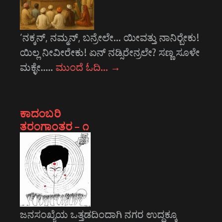
‘ನಕ್ಕನ್, ನಮ್ಮನ್, ಬನ್ರೇಲೇ... ಯೀವತ್ತು ನಾನಿರ್‍ಬೇಕು!
ಯಿಲ್ಲ ನೀವೀರೇಕು! ಏನ್ ನಡ್ಸಿರೇನ್ರಲೇ? ಸಣ್ಣ ಸೂಳೇ
ಮಕ್ಳೇ..…
ಮುಂದೆ ಓದಿ…
→
ಕಾದಂಬರಿ
ತರಂಗಾಂತರ – ೧
ಜನಸಂಖ್ಯೆಯ ಒತ್ತಡದಿಂದಾಗಿ ನಗರ ಉದ್ದಕ್ಕೂ