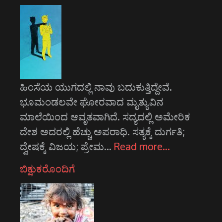
ಹಿಂಸೆಯ ಯುಗದಲ್ಲಿ ನಾವು ಬದುಕುತ್ತಿದ್ದೇವೆ.
ಭೂಮಂಡಲವೇ ಘೋರವಾದ ಮೃತ್ಯುವಿನ
ಮಾಲೆಯಿಂದ ಆವೃತವಾಗಿದೆ. ಸದ್ಯದಲ್ಲಿ ಅಮೇರಿಕ
ದೇಶ ಅದರಲ್ಲಿ ಹೆಚ್ಚು ಅಪರಾಧಿ. ಸತ್ಯಕ್ಕೆ ದುರ್ಗತಿ;
ದ್ವೇಷಕ್ಕೆ ವಿಜಯ; ಪ್ರೇಮ…
Read more…
ಬಿಕ್ಷುಕರೊಂದಿಗೆ