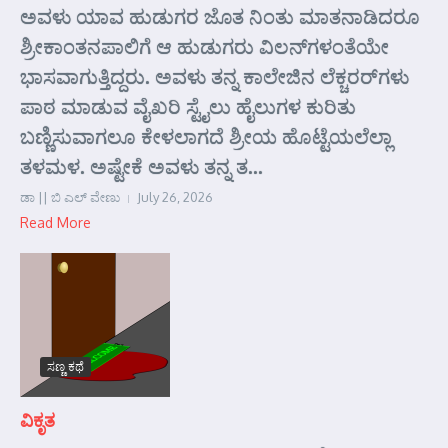
ಅವಳು ಯಾವ ಹುಡುಗರ ಜೊತ ನಿಂತು ಮಾತನಾಡಿದರೂ
ಶ್ರೀಕಾಂತನಪಾಲಿಗೆ ಆ ಹುಡುಗರು ವಿಲನ್‌ಗಳಂತೆಯೇ
ಭಾಸವಾಗುತ್ತಿದ್ದರು. ಅವಳು ತನ್ನ ಕಾಲೇಜಿನ ಲೆಕ್ಚರರ್‌ಗಳು
ಪಾಠ ಮಾಡುವ ವೈಖರಿ ಸ್ಟೈಲು ಹೈಲುಗಳ ಕುರಿತು
ಬಣ್ಣಿಸುವಾಗಲೂ ಕೇಳಲಾಗದೆ ಶ್ರೀಯ ಹೊಟ್ಟೆಯಲೆಲ್ಲಾ
ತಳಮಳ. ಅಷ್ಟೇಕೆ ಅವಳು ತನ್ನ ತ...
ಡಾ || ಬಿ ಎಲ್ ವೇಣು
July 26, 2026
Read More
ಸಣ್ಣ ಕಥೆ
ವಿಕೃತ