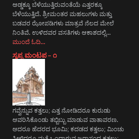
ಅಡ್ಡಕ್ಕೂ ಬೆಳೆಯುತ್ತಿರುವಂತೆಯೆ ಎತ್ತರಕ್ಕೂ
ಬೆಳೆಯುತ್ತಿದೆ. ಶ್ರೀಮಂತರ ಮಹಲುಗಳು ಮತ್ತು
ಬಡವರ ಝೋಪಡಿಗಳು ಮಾತ್ರವೆ ನೆಲದ ಮೇಲೆ
ನಿಂತಿವೆ. ಉಳಿದವರ ವಸತಿಗಳು ಆಕಾಶದಲ್ಲಿ…
ಮುಂದೆ ಓದಿ…
ಸ್ವಪ್ನ ಮಂಟಪ – ೧
ಗವ್ವೆನ್ನುವ ಕತ್ತಲು; ಎತ್ತ ನೋಡಿದರೂ ಕುರುಡು
ಆವರಿಸಿಕೊಂಡು ತಬ್ಬಿಬ್ಬು ಮಾಡುವ ವಾತಾವರಣ.
ಆದರೂ ಹೆದರದ ಭೂಮಿ; ಕದಡದ ಕತ್ತಲು; ಮಿಂಚು
ಸೀಳಿದರೂ ಮತ್ತೆ ಒಂದಾಗುವ ಜರಾಸಂಧ ಕತ್ತಲು;…