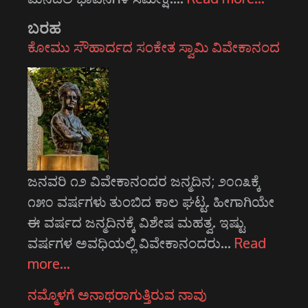
ಬರಹ
ಕೋಮು ಸೌಹಾರ್ದದ ಸಂಕೇತ ಸ್ವಾಮಿ ವಿವೇಕಾನಂದ
ಜನವರಿ ೧೨ ವಿವೇಕಾನಂದರ ಜನ್ಮದಿನ; ೨೦೧೩ಕ್ಕೆ
೧೫೦ ವರ್ಷಗಳು ತುಂಬಿದ ಕಾಲ ಘಟ್ಟ. ಹೀಗಾಗಿಯೇ
ಈ ವರ್ಷದ ಜನ್ಮದಿನಕ್ಕೆ ವಿಶೇಷ ಮಹತ್ವ. ಇಷ್ಟು
ವರ್ಷಗಳ ಅವಧಿಯಲ್ಲಿ ವಿವೇಕಾನಂದರು…
Read
more…
ನಮ್ಮೊಳಗೆ ಅನಾಥರಾಗುತ್ತಿರುವ ನಾವು