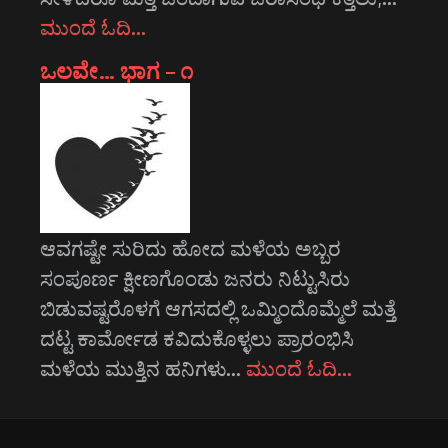
ಮುಂದೆ ಓದಿ…
ಒಲವೇ… ಭಾಗ – ೧
ಆವಗಷ್ಟೇ ಸುರಿದು ಹೋದ ಮಳೆಯ ಅಬ್ಬರ
ಸಂಪೂರ್ಣ ಕ್ಷೀಣಗೊಂಡು ಜನರು ನಿಟ್ಟುಸಿರು
ಬಿಡುವಷ್ಟರೊಳಗೆ ಆಗಸದಲ್ಲಿ ಒಮ್ಮಿಂದೊಮ್ಮೆಲೆ ಮತ್ತೆ
ದಟ್ಟ ಕಾರ್ಮೋಡ ಕವಿದುಕೊಳ್ಳಲು ಪ್ರಾರಂಭಿಸಿ
ಮಳೆಯ ಮುತ್ತಿನ ಹನಿಗಳು…
ಮುಂದೆ ಓದಿ…