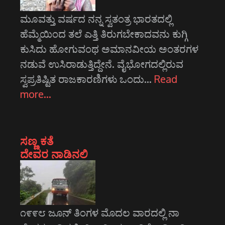
ಮೂವತ್ತು ವರ್ಷದ ನನ್ನ ಸ್ವತಂತ್ರ ಭಾರತದಲ್ಲಿ
ಹೆಮ್ಮೆಯಿಂದ ತಲೆ ಎತ್ತಿ ತಿರುಗಬೇಕಾದವನು ಕುಗ್ಗಿ
ಕುಸಿದು ಹೋಗುವಂಥ ಅಮಾನವೀಯ ಅಂತರಗಳ
ನಡುವೆ ಉಸಿರಾಡುತ್ತಿದ್ದೇನೆ. ವೈಭೋಗದಲ್ಲಿರುವ
ಸ್ವಪ್ರತಿಷ್ಟಿತ ರಾಜಕಾರಣಿಗಳು ಒಂದು…
Read
more…
ಸಣ್ಣ ಕತೆ
ದೇವರ ನಾಡಿನಲಿ
೧೯೯೮ ಜೂನ್ ತಿಂಗಳ ಮೊದಲ ವಾರದಲ್ಲಿ ನಾ