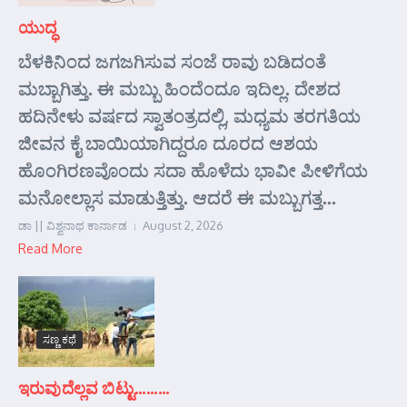
ಯುದ್ಧ
ಬೆಳಕಿನಿಂದ ಜಗಜಗಿಸುವ ಸಂಜೆ ರಾವು ಬಡಿದಂತೆ
ಮಬ್ಬಾಗಿತ್ತು. ಈ ಮಬ್ಬು ಹಿಂದೆಂದೂ ಇದಿಲ್ಲ. ದೇಶದ
ಹದಿನೇಳು ವರ್ಷದ ಸ್ವಾತಂತ್ರದಲ್ಲಿ, ಮಧ್ಯಮ ತರಗತಿಯ
ಜೀವನ ಕೈ ಬಾಯಿಯಾಗಿದ್ದರೂ ದೂರದ ಆಶಯ
ಹೊಂಗಿರಣವೊಂದು ಸದಾ ಹೊಳೆದು ಭಾವೀ ಪೀಳಿಗೆಯ
ಮನೋಲ್ಲಾಸ ಮಾಡುತ್ತಿತ್ತು. ಆದರೆ ಈ ಮಬ್ಬುಗತ್ತ...
ಡಾ || ವಿಶ್ವನಾಥ ಕಾರ್ನಾಡ
August 2, 2026
Read More
ಸಣ್ಣ ಕಥೆ
ಇರುವುದೆಲ್ಲವ ಬಿಟ್ಟು………