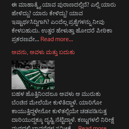
ಈ ಮಾಹಾತ್ಮ್ಯೆ ಯಾವ ಪುರಾಣದಲ್ಲಿದೆ? ಎಲ್ಲಿ ಯಾರು
ಹೇಳಿದ್ದು? ಯಾರು ಕೇಳಿದ್ದು? ಯಾವ
ಇಷ್ಟಾರ್ಥಸಿದ್ದಿಗಾಗಿ? ಎಂದೆಲ್ಲ ಪ್ರಶ್ನೆಗಳನ್ನು ನೀವು
ಕೇಳಬಹುದು. ಉತ್ತರ ಹೇಳುತ್ತಾ ಹೋದರೆ ಪೀಠಿಕಾ
ಪ್ರಕರಣವೇ…
Read more…
ಅವನು, ಅವಳು ಮತ್ತು ಬದುಕು
ಬಹಳ ಹೊತ್ತಿನಿಂದಲೂ ಅವಳು ಆ ಮುರುಕು
ಬೆಂಚಿನ ಮೇಲೆಯೇ ಕುಳಿತಿದ್ದಾಳೆ. ಯಾರಿಗೋ
ಕಾಯುತ್ತಿದ್ದಳೇನೋ ಕುಳಿತಲ್ಲಿಯೇ ಚಡಪಡಿಸುತ್ತ
ದಾರಿಯುದ್ದಕ್ಕೂ ದೃಷ್ಟಿ ನೆಟ್ಟಿದ್ದಾಳೆ. ಕಣ್ಣುಗಳಲಿ ನಿರೀಕ್ಷೆ
ಮನದಲಿ ಭಾವನೆಗಳ ಸಮೀಕ್ಷೆ.…
Read more…