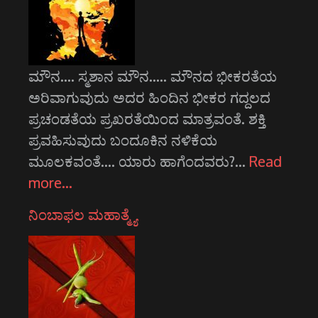
ಮೌನ.... ಸ್ಮಶಾನ ಮೌನ..... ಮೌನದ ಭೀಕರತೆಯ
ಅರಿವಾಗುವುದು ಅದರ ಹಿಂದಿನ ಭೀಕರ ಗದ್ದಲದ
ಪ್ರಚಂಡತೆಯ ಪ್ರಖರತೆಯಿಂದ ಮಾತ್ರವಂತೆ. ಶಕ್ತಿ
ಪ್ರವಹಿಸುವುದು ಬಂದೂಕಿನ ನಳಿಕೆಯ
ಮೂಲಕವಂತೆ.... ಯಾರು ಹಾಗೆಂದವರು?…
Read
more…
ನಿಂಬಾಫಲ ಮಹಾತ್ಮ್ಯೆ