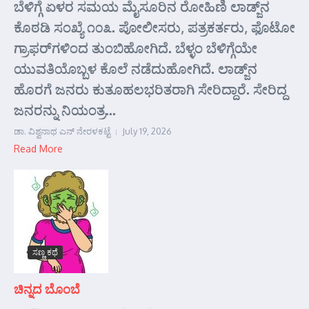
ಬೆಳಿಗ್ಗೆ ಏಳರ ಸಮಯ ಮೈಸೂರಿನ ರೋಹಿಣಿ ಲಾಡ್ಜ್‌ನ
ಕೊಠಡಿ ಸಂಖ್ಯೆ ೧೦೩. ಪೋಲೀಸರು, ಪತ್ರಕರ್ತರು, ಫೊಟೋ
ಗ್ರಾಫರ್‌ಗಳಿಂದ ತುಂಬಿಹೋಗಿದೆ. ಬೆಳ್ಳಂ ಬೆಳಿಗ್ಗೆಯೇ
ಯುವತಿಯೊಬ್ಬಳ ಕೊಲೆ ನಡೆದುಹೋಗಿದೆ. ಲಾಡ್ಜ್‌ನ
ಹೊರಗೆ ಜನರು ಕುತೂಹಲಭರಿತರಾಗಿ ಸೇರಿದ್ದಾರೆ. ಸೇರಿದ್ದ
ಜನರನ್ನು ನಿಯಂತ್ರ...
ಡಾ. ವಿಶ್ವನಾಥ ಎನ್ ನೇರಳಕಟ್ಟೆ
July 19, 2026
Read More
ಸಣ್ಣ ಕಥೆ
ಚಿನ್ನದ ಬೊಂಬೆ