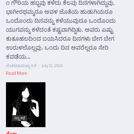
೧ ಗೌರಿಯ ಹಬ್ಬವು ಕಳೆದು ಕೆಲವು ದಿನಗಳಾಗಿದ್ದುವು.
ಭಾಗೀರಥಮ್ಮನೂ ಅವಳ ಜೊತೆಯ ಹುಡುಗಿಯರೂ
ಒಂದೊಂದು ದಿನವನ್ನು ಕಳೆಯುವುದೂ ಒಂದೊಂದು
ಯುಗವನ್ನು ಕಳೆದಂತೆ ಕಷ್ಟವಾಗಿದ್ದಿತು. ಅವರು ಎಷ್ಟು
ಕುತೂಹಲದಿಂದ ಬಯಸಿದರೂ ದಿನಗಳು ಬೇಗ ಬೇಗ
ಉರುಳಲೊಲ್ಲವು. ಒಂದು ದಿನ ಅವರೆಲ್ಲರೂ ಸೇರಿ
ಕವಡೆಯ...
ವೆಂಕಟರಾಮಯ್ಯ ಸಿ ಕೆ
July 12, 2026
Read More
ಸಣ್ಣ ಕಥೆ
ಶ್ವೇತಾ