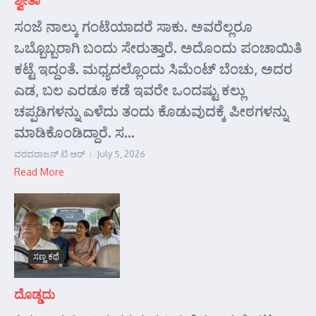
ಸಂಜೆ ನಾಲ್ಕು ಗಂಟೆಯಾದರೆ ಸಾಕು. ಅವರೆಲ್ಲರೂ
ಒಬ್ಬೊಬ್ಬರಾಗಿ ಬಂದು ಸೇರುತ್ತಾರೆ. ಅದೊಂದು ಪಂಚಾಯಿತಿ
ಕಟ್ಟೆ ಇದ್ದಂತೆ. ಮಧ್ಯದಲ್ಲೊಂದು ಸಿಮೆಂಟ್ ಬೆಂಚು, ಅದರ
ಎಡ, ಬಲ ಎರಡೂ ಕಡೆ ಇವರೇ ಒಂದಷ್ಟು ಕಲ್ಲು
ಚಪ್ಪಡಿಗಳನ್ನು ಎಳೆದು ತಂದು ಕೊಡುವುದಕ್ಕೆ ಪೀಠಗಳನ್ನು
ಮಾಡಿಕೊಂಡಿದ್ದಾರೆ. ಸ...
ವರದರಾಜನ್ ಟಿ ಆರ್
July 5, 2026
Read More
ಸಣ್ಣ ಕಥೆ
ದೊಡ್ಡದು