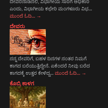
ದೇವರನಾಡಿನಲಿ, ವಿಭಾಗೀಯ ಸಾರಿಗೆ ಅಧಿಕಾರಿ
ಎಂದು, ವಿಭಾಗೀಯ ಕಛೇರಿ ಮಂಗಳೂರು ವಿಭ…
ಮುಂದೆ ಓದಿ…
→
ದೇವರು
ನನ್ನ ದೇವರಿಗೆ, ಬಹಳ ದಿನಗಳ ನಂತರ ನಿಮಗೆ
ಕಾಗದ ಬರೆಯುತ್ತಿದ್ದೇನೆ. ಏಕೆಂದರೆ ನೀವು ಬರೆದ
ಕಾಗದಕ್ಕೆ ಉತ್ತರ ಕೇಳಿದ್ದ…
ಮುಂದೆ ಓದಿ…
→
ಕೊಬ್ರಿ ಕಾಳಗ