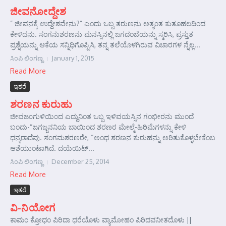
ಜೀವನೋದ್ದೇಶ
” ಜೀವನಕ್ಕೆ ಉದ್ದೇಶವೇನು?” ಎಂದು ಒಬ್ಬ ತರುಣನು ಅತ್ಯ೦ತ ಕುತೂಹಲದಿಂದ
ಕೇಳಿದನು. ಸಂಗನುಶರಣನು ಮನಸ್ಸಿನಲ್ಲಿ ಜಗದಂಬೆಯನ್ನು ಸ್ಮರಿಸಿ, ಪ್ರಸ್ತುತ
ಪ್ರಶ್ನೆಯನ್ನು ಆಕೆಯ ಸನ್ನಿಧಿಗೊಪ್ಪಿಸಿ, ತನ್ನ ತಲೆಯೊಳಗಿರುವ ವಿಚಾರಗಳ ನ್ನೆಲ್ಲ...
ಸಿಂಪಿ ಲಿಂಗಣ್ಣ
January 1, 2015
Read More
ಇತರೆ
ಶರಣನ ಕುರುಹು
ಜೀವಜ೦ಗುಳಿಯಿ೦ದ ಎದ್ದುನಿಂತ ಒಬ್ಬ ಇಳಿವಯಸ್ಸಿನ ಗಂಭೀರನು ಮುಂದೆ
ಬಂದು-“ಜಗಜ್ಜನನಿಯ ಬಾಯಿಂದ ಶರಣರ ಮೇಲ್ಮೆ-ಹಿರಿಮೆಗಳನ್ನು ಕೇಳಿ
ಧನ್ಯರಾದೆವು. ಸಂಗಮಶರಣರೇ, “ಅಂಥ ಶರಣನ ಕುರುಹನ್ನು ಅರಿತುಕೊಳ್ಳಬೇಕೆಂಬ
ಆಶೆಯುಂಟಾಗಿದೆ. ದಯೆಯಿಟ್...
ಸಿಂಪಿ ಲಿಂಗಣ್ಣ
December 25, 2014
Read More
ಇತರೆ
ವಿ-ನಿಯೋಗ
ಕಾಮಂ ಕ್ರೋಧಂ ಪಿರಿದಾ ಧರೆಯೊಳು ವ್ಯಾಮೋಹಂ ಪಿರಿದವನೀತದೊಳು ||