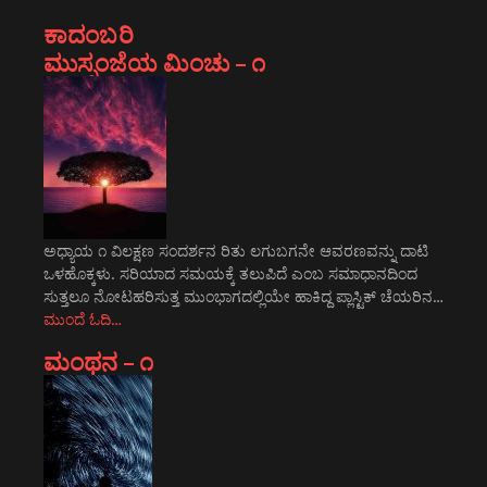
ಕಾದಂಬರಿ
ಮುಸ್ಸಂಜೆಯ ಮಿಂಚು – ೧
ಅಧ್ಯಾಯ ೧ ವಿಲಕ್ಷಣ ಸಂದರ್ಶನ ರಿತು ಲಗುಬಗನೇ ಆವರಣವನ್ನು ದಾಟಿ
ಒಳಹೊಕ್ಕಳು. ಸರಿಯಾದ ಸಮಯಕ್ಕೆ ತಲುಪಿದೆ ಎಂಬ ಸಮಾಧಾನದಿಂದ
ಸುತ್ತಲೂ ನೋಟಹರಿಸುತ್ತ ಮುಂಭಾಗದಲ್ಲಿಯೇ ಹಾಕಿದ್ದ ಪ್ಲಾಸ್ಟಿಕ್ ಚೆಯರಿನ…
ಮುಂದೆ ಓದಿ…
ಮಂಥನ – ೧