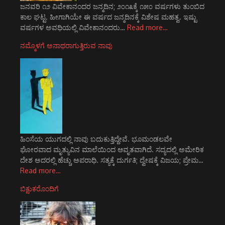
ಜನವರಿ ೧೨ ವಿವೇಕಾನಂದರ ಜನ್ಮದಿನ; ೨೦೧೩ಕ್ಕೆ ೧೫೦ ವರ್ಷಗಳು ತುಂಬಿದ
ಕಾಲ ಘಟ್ಟ. ಹೀಗಾಗಿಯೇ ಈ ವರ್ಷದ ಜನ್ಮದಿನಕ್ಕೆ ವಿಶೇಷ ಮಹತ್ವ. ಇಷ್ಟು
ವರ್ಷಗಳ ಅವಧಿಯಲ್ಲಿ ವಿವೇಕಾನಂದರು…
Read more…
ನಮ್ಮೊಳಗೆ ಅನಾಥರಾಗುತ್ತಿರುವ ನಾವು
ಹಿಂಸೆಯ ಯುಗದಲ್ಲಿ ನಾವು ಬದುಕುತ್ತಿದ್ದೇವೆ. ಭೂಮಂಡಲವೇ
ಘೋರವಾದ ಮೃತ್ಯುವಿನ ಮಾಲೆಯಿಂದ ಆವೃತವಾಗಿದೆ. ಸದ್ಯದಲ್ಲಿ ಅಮೇರಿಕ
ದೇಶ ಅದರಲ್ಲಿ ಹೆಚ್ಚು ಅಪರಾಧಿ. ಸತ್ಯಕ್ಕೆ ದುರ್ಗತಿ; ದ್ವೇಷಕ್ಕೆ ವಿಜಯ; ಪ್ರೇಮ…
Read more…
ಬಿಕ್ಷುಕರೊಂದಿಗೆ