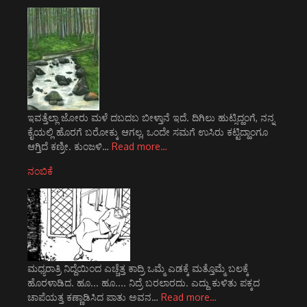
ಇವತ್ತೆಲ್ಲಾ ಜೋರು ಮಳೆ ದಬದಬ ಬೀಳ್ತಾನೆ ಇದೆ. ದಿಗಿಲು ಹುಟ್ಸಿದ್ಹಂಗೆ, ನನ್ನ
ಕೈಯಲ್ಲಿ ಹೊರಗೆ ಬರೋಕ್ಕು ಆಗಲ್ಲ, ಒಂದೇ ಸಮಗೆ ಉಸಿರು ಕಟ್ಟಿದ್ಹಾಂಗೂ
ಆಗ್ತಿದೆ ಕಣ್ರೀ. ಕುಂಜಳಿ…
Read more…
ನಂಬಿಕೆ
ಮಧ್ಯರಾತ್ರಿ ನಿದ್ದೆಯಿಂದ ಎಚ್ಚೆತ್ತ ಕಾದ್ರಿ ಒಮ್ಮೆ ಎಡಕ್ಕೆ ಮತ್ತೊಮ್ಮೆ ಬಲಕ್ಕೆ
ಹೊರಳಾಡಿದ. ಹೂ... ಹೂ.... ನಿದ್ರೆ ಬರಲಾರದು. ಎದ್ದು ಕುಳಿತು ಪಕ್ಕದ
ಚಾಪೆಯತ್ತ ಕಣ್ಣಾಡಿಸಿದ ಪಾತು ಅವನ…
Read more…