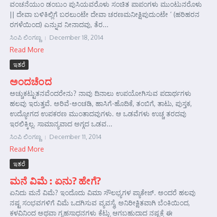
ವಂಚನೆಯುಂ ಡಂಬುಂ ಪುಸಿಯವರೊಳು ಸಂಚಿತ ಪಾಪಂಗಳು ಮುಂಟುನರೊಳು
|| ದೇವಾ ಬಳಿಕಿಲ್ಲಿಗೆ ಬರಲುಂಟೇ ದೇವಾ ಚರಣಮನೀಕ್ಷಿಪುದುಂಟೇ ‘ (ಹರಿಹರನ
ರಗಳೆಯಿಂದ) ಎನ್ನುವ ನೀನಾದವು, ತೆರ...
ಸಿಂಪಿ ಲಿಂಗಣ್ಣ
December 18, 2014
Read More
ಇತರೆ
ಅಂದಚೆಂದ
ಅಚ್ಚುಕಟ್ಟುತನವೆಂದರೇನು? ನಾವು ದಿನಾಲು ಉಪಯೋಗಿಸುವ ಪದಾರ್ಥಗಳು
ಹಲವು ಇರುತ್ತವೆ. ಅರಿವೆ-ಅಂಚಡಿ, ಹಾಸಿಗೆ-ಹೊದಿಕೆ, ತಂಬಿಗೆ, ತಾಟು, ಪುಸ್ತಕ,
ಉದ್ಯೋಗದ ಉಪಕರಣ ಮುಂತಾದವುಗಳು. ಆ ಒಡವೆಗಳು ಉಚ್ಚ ತರದವು
ಇರಲಿಕ್ಕಿಲ್ಲ. ಸಾಮಾನ್ಯವಾದ ಅಗ್ಗದ ಒಡವ...
ಸಿಂಪಿ ಲಿಂಗಣ್ಣ
December 11, 2014
Read More
ಇತರೆ
ಮನೆ ವಿಮೆ : ಏನು? ಹೇಗೆ?
ಏನಿದು ಮನೆ ವಿಮೆ? ಇಂದೊದು ವಿಮಾ ಸೌಲಭ್ಯಗಳ ಪ್ಯಾಕೇಜ್. ಅಂದರೆ ಹಲವು
ನಷ್ಟ ಸಂಭವಗಳಿಗೆ ವಿಮೆ ಒದಗಿಸುವ ವ್ಯವಸ್ಥೆ, ಅನಿರೀಕ್ಷಿತವಾಗಿ ಬೆಂಕಿಯಿಂದ,
ಕಳವಿನಿಂದ ಅಥವಾ ಗೃಹಸಾಧನಗಳು ಕೆಟ್ಟು ಆಗಬಹುದಾದ ನಷ್ಟಕ್ಕೆ ಈ