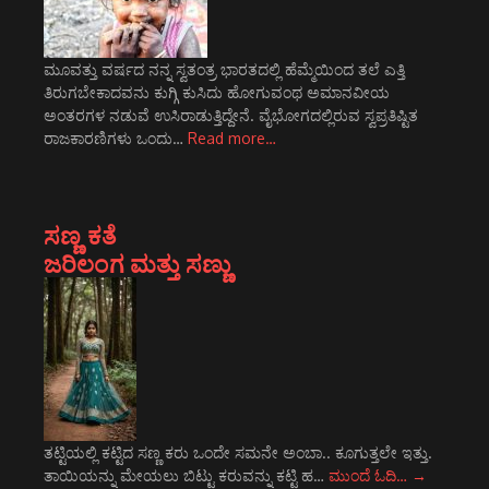
ಮೂವತ್ತು ವರ್ಷದ ನನ್ನ ಸ್ವತಂತ್ರ ಭಾರತದಲ್ಲಿ ಹೆಮ್ಮೆಯಿಂದ ತಲೆ ಎತ್ತಿ
ತಿರುಗಬೇಕಾದವನು ಕುಗ್ಗಿ ಕುಸಿದು ಹೋಗುವಂಥ ಅಮಾನವೀಯ
ಅಂತರಗಳ ನಡುವೆ ಉಸಿರಾಡುತ್ತಿದ್ದೇನೆ. ವೈಭೋಗದಲ್ಲಿರುವ ಸ್ವಪ್ರತಿಷ್ಟಿತ
ರಾಜಕಾರಣಿಗಳು ಒಂದು…
Read more…
ಸಣ್ಣ ಕತೆ
ಜರಿಲಂಗ ಮತ್ತು ಸಣ್ಣು
ತಟ್ಟಿಯಲ್ಲಿ ಕಟ್ಟಿದ ಸಣ್ಣ ಕರು ಒಂದೇ ಸಮನೇ ಅಂಬಾ.. ಕೂಗುತ್ತಲೇ ಇತ್ತು.
ತಾಯಿಯನ್ನು ಮೇಯಲು ಬಿಟ್ಟು ಕರುವನ್ನು ಕಟ್ಟಿ ಹ…
ಮುಂದೆ ಓದಿ…
→