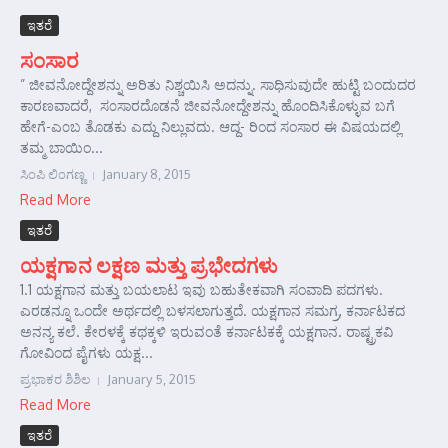
ಇತರೆ
ಸಂಸಾರ
” ಜೀವನೋದ್ದೇಶನ್ನು ಅರಿತು ನಿಶ್ಚಯಿಸಿ ಅದನ್ನು. ಸಾಧಿಸುವುದೇ ಹುಟ್ಟಿ ಬಂದುದರ
ಕಾರಣವಾದರೆ, ಸ೦ಸಾರದೊಡನೆ ಜೀವನೋದ್ದೇಶನ್ನು ಹೊಂದಿಸಿಕೊಳ್ಳುವ ಬಗೆ
ಹೇಗೆ-ಎ೦ಬ ತೊಡಕು ಎದ್ದು ನಿಲ್ಲುವದು. ಆದ್ದ- ರಿಂದ ಸಂಸಾರ ಈ ವಿಷಯದಲ್ಲಿ
ತಮ್ಮ ಬಾಯಿಂ...
ಸಿಂಪಿ ಲಿಂಗಣ್ಣ
January 8, 2015
Read More
ಇತರೆ
ಯಕ್ಷಗಾನ ಲಕ್ಷಣ ಮತ್ತು ಪ್ರಭೇದಗಳು
1.1 ಯಕ್ಷಗಾನ ಮತ್ತು ಬಯಲಾಟ ಇವು ಬಹುತೇಕವಾಗಿ ಸಂವಾದಿ ಪದಗಳು.
ಎರಡನ್ನೂ ಒಂದೇ ಅರ್ಥದಲ್ಲಿ ಬಳಸಲಾಗುತ್ತದೆ. ಯಕ್ಷಗಾನ ಸಮಗ್ರ, ಕರ್ನಾಟಕದ
ಅನನ್ಯ ಕಲೆ. ಕೇರಳಕ್ಕೆ ಕಥಕ್ಕಳಿ ಇರುವಂತೆ ಕರ್ನಾಟಕಕ್ಕೆ ಯಕ್ಷಗಾನ. ರಾಷ್ಟ್ರಕವಿ
ಗೋವಿಂದ ಪೈಗಳು ಯಕ್ಷ...
ಪ್ರಭಾಕರ ಶಿಶಿಲ
January 5, 2015
Read More
ಇತರೆ