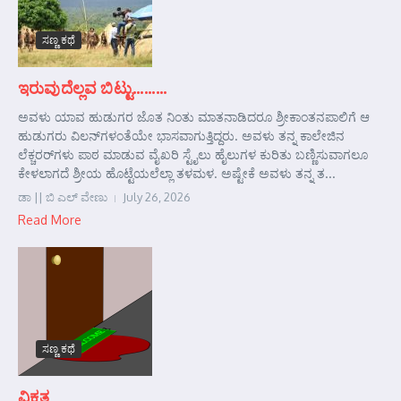
ಸಣ್ಣ ಕಥೆ
ಇರುವುದೆಲ್ಲವ ಬಿಟ್ಟು………
ಅವಳು ಯಾವ ಹುಡುಗರ ಜೊತ ನಿಂತು ಮಾತನಾಡಿದರೂ ಶ್ರೀಕಾಂತನಪಾಲಿಗೆ ಆ
ಹುಡುಗರು ವಿಲನ್‌ಗಳಂತೆಯೇ ಭಾಸವಾಗುತ್ತಿದ್ದರು. ಅವಳು ತನ್ನ ಕಾಲೇಜಿನ
ಲೆಕ್ಚರರ್‌ಗಳು ಪಾಠ ಮಾಡುವ ವೈಖರಿ ಸ್ಟೈಲು ಹೈಲುಗಳ ಕುರಿತು ಬಣ್ಣಿಸುವಾಗಲೂ
ಕೇಳಲಾಗದೆ ಶ್ರೀಯ ಹೊಟ್ಟೆಯಲೆಲ್ಲಾ ತಳಮಳ. ಅಷ್ಟೇಕೆ ಅವಳು ತನ್ನ ತ...
ಡಾ || ಬಿ ಎಲ್ ವೇಣು
July 26, 2026
Read More
ಸಣ್ಣ ಕಥೆ
ವಿಕೃತ