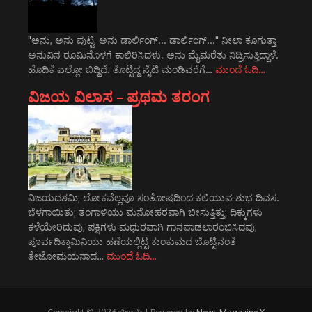
"ಅನು, ಅನು ಪುಟ್ಟಿ, ಅನು ಡಾರ್ಲಿಂಗ್... ಡಾರ್ಲಿಂಗ್..." ನೀಲಾ ಕೂಗುತ್ತಾ
ಅನುವಿನ ರೂಮಿನೊಳಗೆ ಕಾಲಿರಿಸಿದಳು. ಅನು ಮೈಮರೆತು ನಿದ್ರಿಸುತ್ತಿದ್ದಾಳೆ.
ಹೊದಿಕೆ ಎಲ್ಲೋ ಬಿದ್ದಿದೆ. ತೊಟ್ಟಿದ್ದ ನೈಟಿ ಮಂಡಿವರೆಗೆ…
ಮುಂದೆ ಓದಿ…
ವಿಜಯ ವಿಲಾಸ – ಪ್ರಥಮ ತರಂಗ
ವಿಜಯದಶಮಿ; ಲೋಕವೆಲ್ಲವೂ ಸಂತೋಷದಿಂದ ಕಲಿಯುವ ಶುಭ ದಿವಸ.
ಬೆಳಗಾಯಿತು; ತಂಗಾಳಿಯು ಮನೋಹರವಾಗಿ ಬೀಸುತ್ತಿತ್ತು; ದಿಕ್ಕುಗಳು
ಕಳೆಯೇರಿದುವು, ಪಕ್ಷಿಗಳು ಮಧುರವಾಗಿ ಗಾನವಾಡಲಾರಂಭಿಸಿದವು,
ಪೂರ್ವದಿಕ್ಕಾಮಿನಿಯು ಹಣೆಯಲ್ಲಿಟ್ಟ ಕುಂಕುಮದ ಬೊಟ್ಟಿನಂತೆ
ತೇಜೋಮಯನಾದ…
ಮುಂದೆ ಓದಿ…