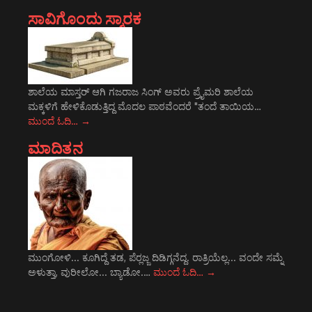
ಸಾವಿಗೊಂದು ಸ್ಮಾರಕ
ಶಾಲೆಯ ಮಾಸ್ತರ್ ಆಗಿ ಗಜರಾಜ ಸಿಂಗ್ ಅವರು ಪ್ರೈಮರಿ ಶಾಲೆಯ
ಮಕ್ಕಳಿಗೆ ಹೇಳಿಕೊಡುತ್ತಿದ್ದ ಮೊದಲ ಪಾಠವೆಂದರೆ "ತಂದೆ ತಾಯಿಯ…
ಮುಂದೆ ಓದಿ…
→
ಮಾದಿತನ
ಮುಂಗೋಳಿ... ಕೂಗಿದ್ದೆ ತಡ, ಪೆರ್‍ಲಜ್ಜ ದಿಡಿಗ್ಗನೆದ್ದ. ರಾತ್ರಿಯೆಲ್ಲ... ವಂದೇ ಸಮ್ನೆ
ಅಳುತ್ತಾ, ವುರೀಲೋ... ಬ್ಯಾಡೋ.…
ಮುಂದೆ ಓದಿ…
→