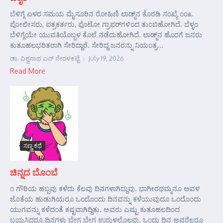
ಬೆಳಿಗ್ಗೆ ಏಳರ ಸಮಯ ಮೈಸೂರಿನ ರೋಹಿಣಿ ಲಾಡ್ಜ್‌ನ ಕೊಠಡಿ ಸಂಖ್ಯೆ ೧೦೩.
ಪೋಲೀಸರು, ಪತ್ರಕರ್ತರು, ಫೊಟೋ ಗ್ರಾಫರ್‌ಗಳಿಂದ ತುಂಬಿಹೋಗಿದೆ. ಬೆಳ್ಳಂ
ಬೆಳಿಗ್ಗೆಯೇ ಯುವತಿಯೊಬ್ಬಳ ಕೊಲೆ ನಡೆದುಹೋಗಿದೆ. ಲಾಡ್ಜ್‌ನ ಹೊರಗೆ ಜನರು
ಕುತೂಹಲಭರಿತರಾಗಿ ಸೇರಿದ್ದಾರೆ. ಸೇರಿದ್ದ ಜನರನ್ನು ನಿಯಂತ್ರ...
ಡಾ. ವಿಶ್ವನಾಥ ಎನ್ ನೇರಳಕಟ್ಟೆ
July 19, 2026
Read More
ಸಣ್ಣ ಕಥೆ
ಚಿನ್ನದ ಬೊಂಬೆ
೧ ಗೌರಿಯ ಹಬ್ಬವು ಕಳೆದು ಕೆಲವು ದಿನಗಳಾಗಿದ್ದುವು. ಭಾಗೀರಥಮ್ಮನೂ ಅವಳ
ಜೊತೆಯ ಹುಡುಗಿಯರೂ ಒಂದೊಂದು ದಿನವನ್ನು ಕಳೆಯುವುದೂ ಒಂದೊಂದು
ಯುಗವನ್ನು ಕಳೆದಂತೆ ಕಷ್ಟವಾಗಿದ್ದಿತು. ಅವರು ಎಷ್ಟು ಕುತೂಹಲದಿಂದ
ಬಯಸಿದರೂ ದಿನಗಳು ಬೇಗ ಬೇಗ ಉರುಳಲೊಲ್ಲವು. ಒಂದು ದಿನ ಅವರೆಲ್ಲರೂ