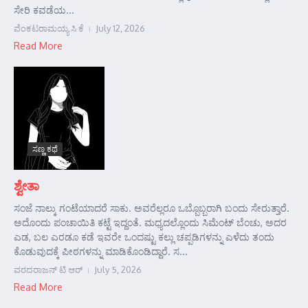
ಸೇರಿ ಕವಡೆಯ...
ವೆಂಕಟರಾಮಯ್ಯ ಸಿ ಕೆ
July 12, 2026
Read More
ಸಣ್ಣ ಕಥೆ
ಶ್ವೇತಾ
ಸಂಜೆ ನಾಲ್ಕು ಗಂಟೆಯಾದರೆ ಸಾಕು. ಅವರೆಲ್ಲರೂ ಒಬ್ಬೊಬ್ಬರಾಗಿ ಬಂದು ಸೇರುತ್ತಾರೆ.
ಅದೊಂದು ಪಂಚಾಯಿತಿ ಕಟ್ಟೆ ಇದ್ದಂತೆ. ಮಧ್ಯದಲ್ಲೊಂದು ಸಿಮೆಂಟ್ ಬೆಂಚು, ಅದರ
ಎಡ, ಬಲ ಎರಡೂ ಕಡೆ ಇವರೇ ಒಂದಷ್ಟು ಕಲ್ಲು ಚಪ್ಪಡಿಗಳನ್ನು ಎಳೆದು ತಂದು
ಕೊಡುವುದಕ್ಕೆ ಪೀಠಗಳನ್ನು ಮಾಡಿಕೊಂಡಿದ್ದಾರೆ. ಸ...
ವರದರಾಜನ್ ಟಿ ಆರ್
July 5, 2026
Read More