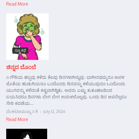
Read More
ಸಣ್ಣ ಕಥೆ
ಚಿನ್ನದ ಬೊಂಬೆ
೧ ಗೌರಿಯ ಹಬ್ಬವು ಕಳೆದು ಕೆಲವು ದಿನಗಳಾಗಿದ್ದುವು. ಭಾಗೀರಥಮ್ಮನೂ ಅವಳ
ಜೊತೆಯ ಹುಡುಗಿಯರೂ ಒಂದೊಂದು ದಿನವನ್ನು ಕಳೆಯುವುದೂ ಒಂದೊಂದು
ಯುಗವನ್ನು ಕಳೆದಂತೆ ಕಷ್ಟವಾಗಿದ್ದಿತು. ಅವರು ಎಷ್ಟು ಕುತೂಹಲದಿಂದ
ಬಯಸಿದರೂ ದಿನಗಳು ಬೇಗ ಬೇಗ ಉರುಳಲೊಲ್ಲವು. ಒಂದು ದಿನ ಅವರೆಲ್ಲರೂ
ಸೇರಿ ಕವಡೆಯ...
ವೆಂಕಟರಾಮಯ್ಯ ಸಿ ಕೆ
July 12, 2026
Read More