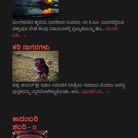
ಮಂಗಳೂರಿನ ಹೃದಯ ಭಾಗದಿಂದ ಸುಮಾರು ೧೫ ಕಿ.ಮೀ. ದೂರದಲ್ಲಿರುವ
ಚಿತ್ರಾಪುರ ಪೇಟೆ ಕೆಲವು ವಿಷಯಗಳಲ್ಲಿ ಪ್ರಖ್ಯಾತಿಯನ್ನು ಹೊ…
ಮುಂದೆ
ಓದಿ…
→
ಕರಿ ನಾಗರಗಳು
ಚಿತ್ರ: ಆಂಬರ್‍ ಕ್ಲೇ ಇಶಾಂ ನಮಾಜಿಗೆ (ರಾತ್ರೆಯ ನಮಾಜು) ಮೊದಲು ಅರಬ್ಬಿ
ಪುಸ್ತಕವನ್ನು ಬ್ಯಾಗಿನೊಳಗಿಟ್ಟುಕೊಂಡು, ಅದ…
ಮುಂದೆ ಓದಿ…
→
ಕಾದಂಬರಿ
ಶಬರಿ – ೧