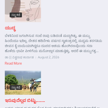
ಸಣ್ಣ ಕಥೆ
ಯುದ್ಧ
ಬೆಳಕಿನಿಂದ ಜಗಜಗಿಸುವ ಸಂಜೆ ರಾವು ಬಡಿದಂತೆ ಮಬ್ಬಾಗಿತ್ತು. ಈ ಮಬ್ಬು
ಹಿಂದೆಂದೂ ಇದಿಲ್ಲ. ದೇಶದ ಹದಿನೇಳು ವರ್ಷದ ಸ್ವಾತಂತ್ರದಲ್ಲಿ, ಮಧ್ಯಮ ತರಗತಿಯ
ಜೀವನ ಕೈ ಬಾಯಿಯಾಗಿದ್ದರೂ ದೂರದ ಆಶಯ ಹೊಂಗಿರಣವೊಂದು ಸದಾ
ಹೊಳೆದು ಭಾವೀ ಪೀಳಿಗೆಯ ಮನೋಲ್ಲಾಸ ಮಾಡುತ್ತಿತ್ತು. ಆದರೆ ಈ ಮಬ್ಬುಗತ್ತ...
ಡಾ || ವಿಶ್ವನಾಥ ಕಾರ್ನಾಡ
August 2, 2026
Read More
ಸಣ್ಣ ಕಥೆ
ಇರುವುದೆಲ್ಲವ ಬಿಟ್ಟು………