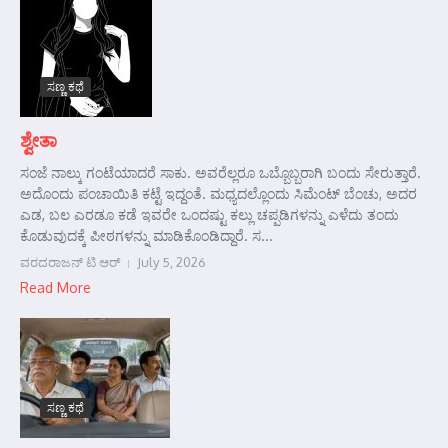
ಸಣ್ಣ ಕಥೆ
ಶ್ವೇತಾ
ಸಂಜೆ ನಾಲ್ಕು ಗಂಟೆಯಾದರೆ ಸಾಕು. ಅವರೆಲ್ಲರೂ ಒಬ್ಬೊಬ್ಬರಾಗಿ ಬಂದು ಸೇರುತ್ತಾರೆ.
ಅದೊಂದು ಪಂಚಾಯಿತಿ ಕಟ್ಟೆ ಇದ್ದಂತೆ. ಮಧ್ಯದಲ್ಲೊಂದು ಸಿಮೆಂಟ್ ಬೆಂಚು, ಅದರ
ಎಡ, ಬಲ ಎರಡೂ ಕಡೆ ಇವರೇ ಒಂದಷ್ಟು ಕಲ್ಲು ಚಪ್ಪಡಿಗಳನ್ನು ಎಳೆದು ತಂದು
ಕೊಡುವುದಕ್ಕೆ ಪೀಠಗಳನ್ನು ಮಾಡಿಕೊಂಡಿದ್ದಾರೆ. ಸ...
ವರದರಾಜನ್ ಟಿ ಆರ್
July 5, 2026
Read More
ಸಣ್ಣ ಕಥೆ