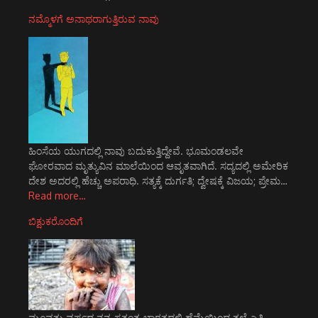
ನಮ್ಮೊಳಗೆ ಅನಾಥರಾಗುತ್ತಿರುವ ನಾವು
ಹಿಂಸೆಯ ಯುಗದಲ್ಲಿ ನಾವು ಬದುಕುತ್ತಿದ್ದೇವೆ. ಭೂಮಂಡಲವೇ
ಘೋರವಾದ ಮೃತ್ಯುವಿನ ಮಾಲೆಯಿಂದ ಆವೃತವಾಗಿದೆ. ಸದ್ಯದಲ್ಲಿ ಅಮೇರಿಕ
ದೇಶ ಅದರಲ್ಲಿ ಹೆಚ್ಚು ಅಪರಾಧಿ. ಸತ್ಯಕ್ಕೆ ದುರ್ಗತಿ; ದ್ವೇಷಕ್ಕೆ ವಿಜಯ; ಪ್ರೇಮ…
Read more…
ಬಿಕ್ಷುಕರೊಂದಿಗೆ
ಮೂವತ್ತು ವರ್ಷದ ನನ್ನ ಸ್ವತಂತ್ರ ಭಾರತದಲ್ಲಿ ಹೆಮ್ಮೆಯಿಂದ ತಲೆ ಎತ್ತಿ