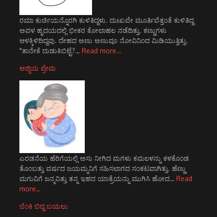
ರಮಾ ಕುರ್ಚಿಯನ್ನೊರಗಿ ಕುಳಿತಿದ್ದಳು. ದುಃಖವೇ ಮೂರ್ತಿವೆತ್ತಂತೆ ಕುಳಿತಿದ್ದ
ಅವಳ ಹೃದಯದಲ್ಲಿ ಭೀಕರ ಕೋಲಾಹಲ ನಡೆದಿತ್ತು. ಕಣ್ಣುಗಳು
ಆಳಕ್ಕಿಳಿದಿದ್ದವು. ದೇಹದ ಅಣು ಅಣುವೂ ನೋವಿನಿಂದ ಮಿಡಿಯುತ್ತಿತ್ತು.
"ತಾನೇಕೆ ದುಡುಕಿಬಿಟ್ಟೆ?…
Read more…
ಅಜ್ಜಿಯ ಪ್ರೇಮ
ಎರಡನೆಯ ಹೆರಿಗೆಯಲ್ಲಿ ಅಸು ನೀಗಿದ ಮಗಳು ಕಮಲಳನ್ನು ಕಳಕೊಂಡ
ತೊಂಬತ್ತು ವರ್ಷದ ಜಯಮ್ಮನಿಗೆ ಸಹಿಸಲಾಗದ ಸಂಕಟವಾಗಿತ್ತು. ಹೆಣ್ಣು
ಮಗುವಿಗೆ ಜನ್ಮವಿತ್ತು ತನ್ನ ಇಹದ ಯಾತ್ರೆಯನ್ನು ಮುಗಿಸಿ ಹೋದ…
Read
more…
ಬೆಂಕಿ ಬಿದ್ದ ಬಯಲು