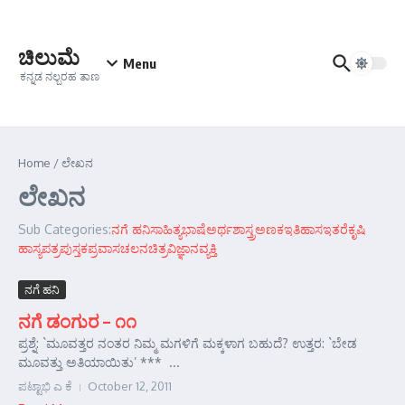
Skip to content
ಚಿಲುಮೆ
Menu
ಕನ್ನಡ ನಲ್ಬರಹ ತಾಣ
Home
/
ಲೇಖನ
ಲೇಖನ
Sub Categories:
ನಗೆ ಹನಿ
ಸಾಹಿತ್ಯ
ಭಾಷೆ
ಅರ್ಥಶಾಸ್ತ್ರ
ಅಣಕ
ಇತಿಹಾಸ
ಇತರೆ
ಕೃಷಿ
ಹಾಸ್ಯ
ಪತ್ರ
ಪುಸ್ತಕ
ಪ್ರವಾಸ
ಚಲನಚಿತ್ರ
ವಿಜ್ಞಾನ
ವ್ಯಕ್ತಿ
ನಗೆ ಹನಿ
ನಗೆ ಡಂಗುರ – ೧೧
ಪ್ರಶ್ನೆ: `ಮೂವತ್ತರ ನಂತರ ನಿಮ್ಮ ಮಗಳಿಗೆ ಮಕ್ಕಳಾಗ ಬಹುದೆ? ಉತ್ತರ: `ಬೇಡ
ಮೂವತ್ತು ಅತಿಯಾಯಿತು’ *** ...
ಪಟ್ಟಾಭಿ ಎ ಕೆ
October 12, 2011