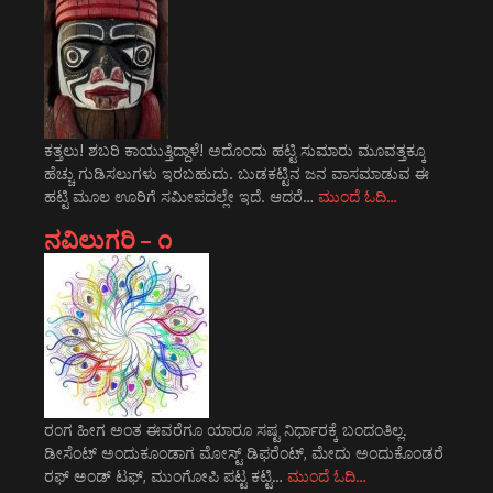
ಕತ್ತಲು! ಶಬರಿ ಕಾಯುತ್ತಿದ್ದಾಳೆ! ಅದೊಂದು ಹಟ್ಟಿ ಸುಮಾರು ಮೂವತ್ತಕ್ಕೂ
ಹೆಚ್ಚು ಗುಡಿಸಲುಗಳು ಇರಬಹುದು. ಬುಡಕಟ್ಟಿನ ಜನ ವಾಸಮಾಡುವ ಈ
ಹಟ್ಟಿ ಮೂಲ ಊರಿಗೆ ಸಮೀಪದಲ್ಲೇ ಇದೆ. ಆದರೆ…
ಮುಂದೆ ಓದಿ…
ನವಿಲುಗರಿ – ೧
ರಂಗ ಹೀಗ ಅಂತ ಈವರೆಗೂ ಯಾರೂ ಸಷ್ಟ ನಿರ್ಧಾರಕ್ಕೆ ಬಂದಂತಿಲ್ಲ.
ಡೀಸೆಂಟ್ ಅಂದುಕೂಂಡಾಗ ಮೋಸ್ಟ್‌ ಡಿಫರೆಂಟ್‌, ಮೇದು ಅಂದುಕೊಂಡರೆ
ರಫ್ ಅಂಡ್ ಟಫ್, ಮುಂಗೋಪಿ ಪಟ್ಟ ಕಟ್ಟಿ…
ಮುಂದೆ ಓದಿ…