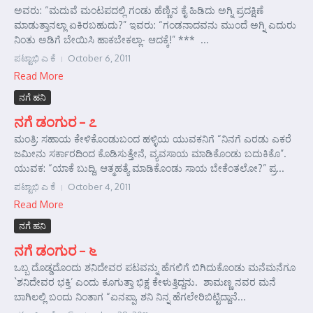
ಅವರು: “ಮದುವೆ ಮಂಟಪದಲ್ಲಿ ಗಂಡು ಹೆಣ್ಣಿನ ಕೈ ಹಿಡಿದು ಅಗ್ನಿ ಪ್ರದಕ್ಷಿಣೆ
ಮಾಡುತ್ತಾನಲ್ಲಾ ಏಕಿರಬಹುದು?” ಇವರು: “ಗಂಡನಾದವನು ಮುಂದೆ ಅಗ್ನಿ ಎದುರು
ನಿಂತು ಅಡಿಗೆ ಬೇಯಿಸಿ ಹಾಕಬೇಕಲ್ಲಾ- ಆದಕ್ಕೆ!” *** ...
ಪಟ್ಟಾಭಿ ಎ ಕೆ
October 6, 2011
Read More
ನಗೆ ಹನಿ
ನಗೆ ಡಂಗುರ – ೭
ಮಂತ್ರಿ: ಸಹಾಯ ಕೇಳಿಕೊಂಡುಬಂದ ಹಳ್ಳಿಯ ಯುವಕನಿಗೆ “ನಿನಗೆ ಎರಡು ಎಕರೆ
ಜಮೀನು ಸರ್ಕಾರದಿಂದ ಕೊಡಿಸುತ್ತೇನೆ, ವ್ಯವಸಾಯ ಮಾಡಿಕೊಂಡು ಬದುಕಿಕೊ”.
ಯುವಕ: “ಯಾಕೆ ಬುದ್ದಿ, ಆತ್ಮಹತ್ಯೆ ಮಾಡಿಕೊಂಡು ಸಾಯ ಬೇಕೆಂತಲೋ?” ಪ್ರ...
ಪಟ್ಟಾಭಿ ಎ ಕೆ
October 4, 2011
Read More
ನಗೆ ಹನಿ
ನಗೆ ಡಂಗುರ – ೬
ಒಬ್ಬ ದೊಡ್ಡದೊಂದು ಶನಿದೇವರ ಪಟವನ್ನು ಹೆಗಲಿಗೆ ಬಿಗಿದುಕೊಂಡು ಮನೆಮನೆಗೂ
`ಶನಿದೇವರ ಭಕ್ತಿ’ ಎಂದು ಕೂಗುತ್ತಾ ಭಿಕ್ಷ ಕೇಳುತ್ತಿದ್ದನು. ಶಾಮಣ್ಣ ನವರ ಮನೆ
ಬಾಗಿಲಲ್ಲಿ ಬಂದು ನಿಂತಾಗ “ಏನಪ್ಪಾ, ಶನಿ ನಿನ್ನ ಹೆಗಲೇರಿಬಿಟ್ಟಿದ್ದಾನೆ...