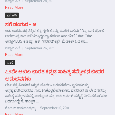
ಪಟ್ಟಾಭಿ ಎ ಕೆ
September 28, 2011
Read More
ನಗೆ ಹನಿ
ನಗೆ ಡಂಗುರ – ೫
ಆತ: ಅಪರೂಪಕ್ಕೆ ಸಿಕ್ಕಿದ ತನ್ನ ಸ್ನೇಹಿತನನ್ನು ಮಾತಿಗೆ ಎಳೆದು “ನಿನ್ನ ಮಗ ಪೋಲಿ
ಅಲೆಯುತ್ತ ಕಾಲ ಕಳೆಯುತ್ತಿದ್ದನಲ್ಲಾ ಈಗಲೂ ಹಾಗಯೇ?” ಈತ: “ಈಗ
ಅವ್ನುMBBS ಕಣಪ್ಪಾ” ಆತ: “ಪರವಾಗಿಲ್ಲವೆ; ಮೆಡಿಕಲ್ ಓದಿ ಡಾ...
ಪಟ್ಟಾಭಿ ಎ ಕೆ
September 26, 2011
Read More
ಇತರೆ
೭೨ನೇ ಅಖಿಲ ಭಾರತ ಕನ್ನಡ ಸಾಹಿತ್ಯ ಸಮ್ಮೇಳನ ಬೀದರ
ಅನುಭವಗಳು
ಲೇಖನಕ್ಕೆ ತೊಡಗಿಕೊಳ್ಳುವ ಮೊದಲು ಬರವಣಿಗೆಯ ಸ್ವರೂಪವನ್ನು
ಅಸ್ಪಷ್ಟವಾಗಿಯಾದರೂ ಗುರುತಿಸಿಕೊಳ್ಳಲೇಬೇಕಾಗಿರುವುದರಿಂದ ಈ ಲೇಖನವನ್ನು
ಸಾಹಿತ್ಯ ಸಮ್ಮೇಳನದಲ್ಲಿ ಪಾಲ್ಗೊಂಡ ನನ್ನ ಅನುಭವಗಳ ಮಟ್ಟಕ್ಕೆ ಸೀಮಿತಗೊಳಿಸಲು
ನಿರ್ಧರಿಸಿದ್ದೇನೆ. ತಾಂತ್ರಿಕ ...
ರೋಹಿತ್ ರಾಮಚಂದ್ರಯ್ಯ
September 10, 2011
Read More