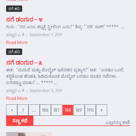
ನಗೆ ಹನಿ
ನಗೆ ಡಂಗುರ – ೪
ಗುರು : “ನರ ಎಂಬ ಶಬ್ದಕ್ಕೆ ಸ್ತ್ರೀಲಿಂಗ ಏನು?” ಶಿಷ್ಯ: “`ನರಿ’ ಸಾರ್‍!” ***** ...
ಪಟ್ಟಾಭಿ ಎ ಕೆ
September 7, 2011
Read More
ನಗೆ ಹನಿ
ನಗೆ ಡಂಗುರ – ೩
ಈತ: “ಮದುವೆ ಮತ್ತು ಮೊಬೈಲ್ ಇವೆರಡರ ವ್ಯತ್ಯಾಸ?” ಆತ: “ಎರಡೂ ಒಂದೆ;
ಕಟ್ಟಿಕೊಂಡ ಹೆಂಡತಿ, ಹಿಡಿದುಕೊಂಡ ಮೊಬೈಲ್ ಎರಡೂ ಮಾತಿನ ಗಣಿಗಳು.
ಬಗೆದಷ್ಟೂ ಮಾತು!”…. *****...
ಪಟ್ಟಾಭಿ ಎ ಕೆ
September 5, 2011
Read More
1
...
186
187
188
189
190
ಸಣ್ಣ ಕಥೆ
ಎಲ್ಲವನ್ನೂ ಕಾಣಿ