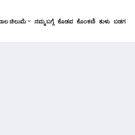
ಬಾಲ ಚಿಲುಮೆ
ನಮ್ಮ ಬಗ್ಗೆ
ಕೊಡವ
ಕೊಂಕಣಿ
ತುಳು
ಬಡಗ