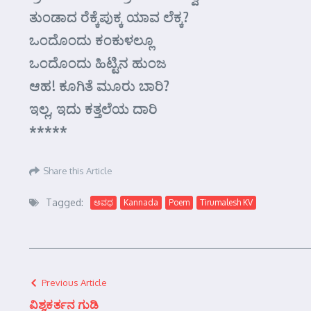
ತುಂಡಾದ ರೆಕ್ಕೆಪುಕ್ಕ ಯಾವ ಲೆಕ್ಕ?
ಒಂದೊಂದು ಕಂಕುಳಲ್ಲೂ
ಒಂದೊಂದು ಹಿಟ್ಟಿನ ಹುಂಜ
ಆಹ! ಕೂಗಿತೆ ಮೂರು ಬಾರಿ?
ಇಲ್ಲ, ಇದು ಕತ್ತಲೆಯ ದಾರಿ
*****
Share this Article
Tagged:
ಅವಧ
Kannada
Poem
Tirumalesh KV
Previous Article
ವಿಶ್ವಕರ್ತನ ಗುಡಿ