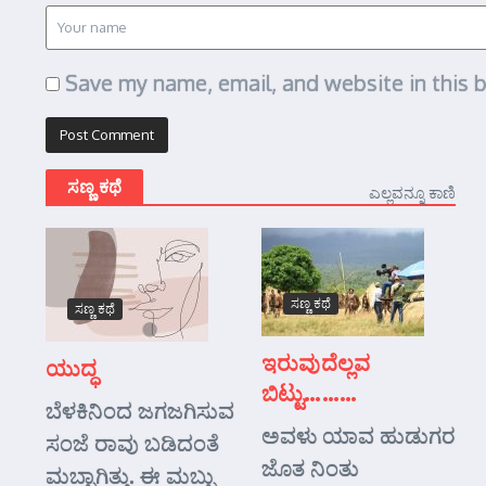
Save my name, email, and website in this 
ಸಣ್ಣ ಕಥೆ
ಎಲ್ಲವನ್ನೂ ಕಾಣಿ
ಸಣ್ಣ ಕಥೆ
ಸಣ್ಣ ಕಥೆ
ಇರುವುದೆಲ್ಲವ
ಯುದ್ಧ
ಬಿಟ್ಟು………
ಬೆಳಕಿನಿಂದ ಜಗಜಗಿಸುವ
ಅವಳು ಯಾವ ಹುಡುಗರ
ಸಂಜೆ ರಾವು ಬಡಿದಂತೆ
ಜೊತ ನಿಂತು
ಮಬ್ಬಾಗಿತ್ತು. ಈ ಮಬ್ಬು