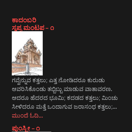
ಕಾದಂಬರಿ
ಸ್ವಪ್ನ ಮಂಟಪ – ೧
ಗವ್ವೆನ್ನುವ ಕತ್ತಲು; ಎತ್ತ ನೋಡಿದರೂ ಕುರುಡು
ಆವರಿಸಿಕೊಂಡು ತಬ್ಬಿಬ್ಬು ಮಾಡುವ ವಾತಾವರಣ.
ಆದರೂ ಹೆದರದ ಭೂಮಿ; ಕದಡದ ಕತ್ತಲು; ಮಿಂಚು
ಸೀಳಿದರೂ ಮತ್ತೆ ಒಂದಾಗುವ ಜರಾಸಂಧ ಕತ್ತಲು;…
ಮುಂದೆ ಓದಿ…
ಪುಂಸ್ತ್ರೀ – ೧