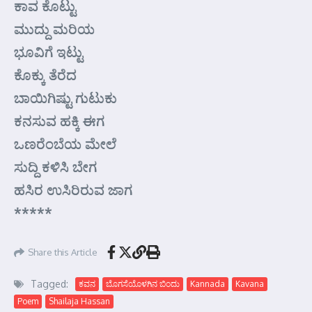
ಕಾವ ಕೊಟ್ಟು
ಮುದ್ದು ಮರಿಯ
ಭೂವಿಗೆ ಇಟ್ಟು
ಕೊಕ್ಕು ತೆರೆದ
ಬಾಯಿಗಿಷ್ಟು ಗುಟುಕು
ಕನಸುವ ಹಕ್ಕಿ ಈಗ
ಒಣರೆಂಬೆಯ ಮೇಲೆ
ಸುದ್ದಿ ಕಳಿಸಿ ಬೇಗ
ಹಸಿರ ಉಸಿರಿರುವ ಜಾಗ
*****
Share this Article
Tagged:
ಕವನ
ಬೊಗಸೆಯೊಳಗಿನ ಬಿಂದು
Kannada
Kavana
Poem
Shailaja Hassan