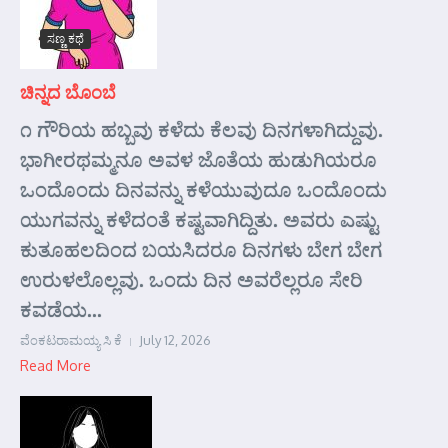
ಸಣ್ಣ ಕಥೆ
ಚಿನ್ನದ ಬೊಂಬೆ
೧ ಗೌರಿಯ ಹಬ್ಬವು ಕಳೆದು ಕೆಲವು ದಿನಗಳಾಗಿದ್ದುವು.
ಭಾಗೀರಥಮ್ಮನೂ ಅವಳ ಜೊತೆಯ ಹುಡುಗಿಯರೂ
ಒಂದೊಂದು ದಿನವನ್ನು ಕಳೆಯುವುದೂ ಒಂದೊಂದು
ಯುಗವನ್ನು ಕಳೆದಂತೆ ಕಷ್ಟವಾಗಿದ್ದಿತು. ಅವರು ಎಷ್ಟು
ಕುತೂಹಲದಿಂದ ಬಯಸಿದರೂ ದಿನಗಳು ಬೇಗ ಬೇಗ
ಉರುಳಲೊಲ್ಲವು. ಒಂದು ದಿನ ಅವರೆಲ್ಲರೂ ಸೇರಿ
ಕವಡೆಯ...
ವೆಂಕಟರಾಮಯ್ಯ ಸಿ ಕೆ
July 12, 2026
Read More