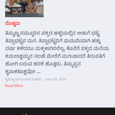
ಸಣ್ಣ ಕಥೆ
ದೊಡ್ಡದು
ತಿಮ್ಮಣ್ಣ ನಮ್ಮೂರಿನ ಪಕ್ಕದ ಹಳ್ಳಿಯಲ್ಲಿನ ಅಡುಗೆ ಭಟ್ಟ
ತಿಪ್ಪಾಭಟ್ಟರ ಮಗ. ತಿಪ್ಪಾಭಟ್ಟರಿಗೆ ಮದುವೆಯಾಗಿ ಹತ್ತು
ವರ್ಷ ಕಳೆದರೂ ಮಕ್ಕಳಾಗಿರಲಿಲ್ಲ. ಕೊನೆಗೆ ಪಕ್ಕದ ಮನೆಯ
ಕಮಲಾಕ್ಷಮ್ಮನ ಸಲಹೆ ಮೇರೆಗೆ ಮಗುವಾದರೆ ತಿರುಪತಿಗೆ
ಹೋಗಿ ಬರುವ ಹರಕೆ ಹೊತ್ತರು. ತಿಮ್ಮಪ್ಪನ
ಕೃಪಾಕಟಾಕ್ಷವೋ ...
ತೈರೊಳ್ಳಿ ಮಂಜುನಾಥ ಉಡುಪ
June 28, 2026
Read More