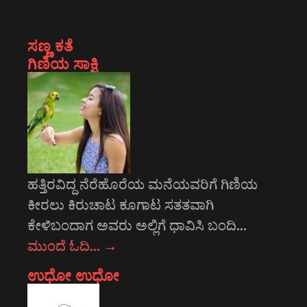
ಸಣ್ಣ ಕತೆ
ಗಿಣಿಯ ಸಾಕ್ಷಿ
ಹತ್ತಿರವಿದ್ದ ನೆರೆಹೊರೆಯ ಮನೆಯವರಿಗೆ ಗಿಣಿಯ
ಕೀರಲು ಕಿರುಚಾಟ ಕೂಗಾಟ ಸತತವಾಗಿ
ಕೇಳಿಬಂದಾಗ ಅವರು ಅಲ್ಲಿಗೆ ಧಾವಿಸಿ ಬಂದಿ…
ಮುಂದೆ ಓದಿ…
→
ಉಧೋ ಉಧೋ