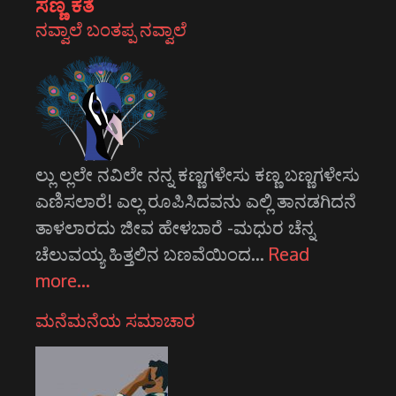
ಸಣ್ಣ ಕತೆ
ನವ್ವಾಲೆ ಬಂತಪ್ಪ ನವ್ವಾಲೆ
ಲ್ಲು ಲ್ಲಲೇ ನವಿಲೇ ನನ್ನ ಕಣ್ಣಗಳೇಸು ಕಣ್ಣ ಬಣ್ಣಗಳೇಸು
ಎಣಿಸಲಾರೆ! ಎಲ್ಲ ರೂಪಿಸಿದವನು ಎಲ್ಲಿ ತಾನಡಗಿದನೆ
ತಾಳಲಾರದು ಜೀವ ಹೇಳಬಾರೆ -ಮಧುರ ಚೆನ್ನ
ಚೆಲುವಯ್ಯ ಹಿತ್ತಲಿನ ಬಣವೆಯಿಂದ…
Read
more…
ಮನೆಮನೆಯ ಸಮಾಚಾರ