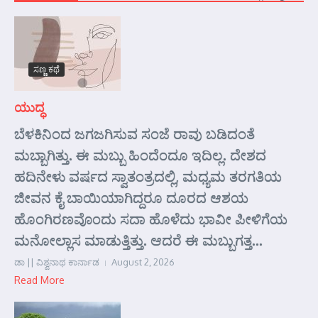
ಸಣ್ಣ ಕಥೆ
ಯುದ್ಧ
ಬೆಳಕಿನಿಂದ ಜಗಜಗಿಸುವ ಸಂಜೆ ರಾವು ಬಡಿದಂತೆ
ಮಬ್ಬಾಗಿತ್ತು. ಈ ಮಬ್ಬು ಹಿಂದೆಂದೂ ಇದಿಲ್ಲ. ದೇಶದ
ಹದಿನೇಳು ವರ್ಷದ ಸ್ವಾತಂತ್ರದಲ್ಲಿ, ಮಧ್ಯಮ ತರಗತಿಯ
ಜೀವನ ಕೈ ಬಾಯಿಯಾಗಿದ್ದರೂ ದೂರದ ಆಶಯ
ಹೊಂಗಿರಣವೊಂದು ಸದಾ ಹೊಳೆದು ಭಾವೀ ಪೀಳಿಗೆಯ
ಮನೋಲ್ಲಾಸ ಮಾಡುತ್ತಿತ್ತು. ಆದರೆ ಈ ಮಬ್ಬುಗತ್ತ...
ಡಾ || ವಿಶ್ವನಾಥ ಕಾರ್ನಾಡ
August 2, 2026
Read More