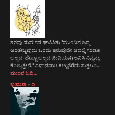
ಶರವು ಮರ್ಮವ ಘಾತಿಸಿತು "ಮುಂದಿನ ಜನ್ಮ
ಅಂತನ್ನುವುದು ಒಂದು ಇರುವುದೇ ಆದಲ್ಲಿ ಗಂಡೂ
ಅಲ್ಲದ, ಹೆಣ್ಣೂ ಅಲ್ಲದ ಜೀವಿಯಾಗಿ ಜನಿಸಿ ನಿನ್ನನ್ನು
ಕೊಲ್ಲುತ್ತೇನೆ." ನಿಧಾನವಾಗಿ ಕಣ್ಣುತೆರೆದು ಸುತ್ತಲೂ…
ಮುಂದೆ ಓದಿ…
ಭ್ರಮಣ – ೧