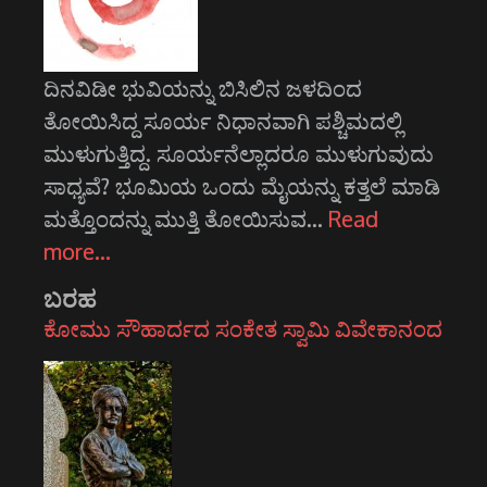
ದಿನವಿಡೀ ಭುವಿಯನ್ನು ಬಿಸಿಲಿನ ಜಳದಿಂದ
ತೋಯಿಸಿದ್ದ ಸೂರ್ಯ ನಿಧಾನವಾಗಿ ಪಶ್ಚಿಮದಲ್ಲಿ
ಮುಳುಗುತ್ತಿದ್ದ. ಸೂರ್ಯನೆಲ್ಲಾದರೂ ಮುಳುಗುವುದು
ಸಾಧ್ಯವೆ? ಭೂಮಿಯ ಒಂದು ಮೈಯನ್ನು ಕತ್ತಲೆ ಮಾಡಿ
ಮತ್ತೊಂದನ್ನು ಮುತ್ತಿ ತೋಯಿಸುವ…
Read
more…
ಬರಹ
ಕೋಮು ಸೌಹಾರ್ದದ ಸಂಕೇತ ಸ್ವಾಮಿ ವಿವೇಕಾನಂದ