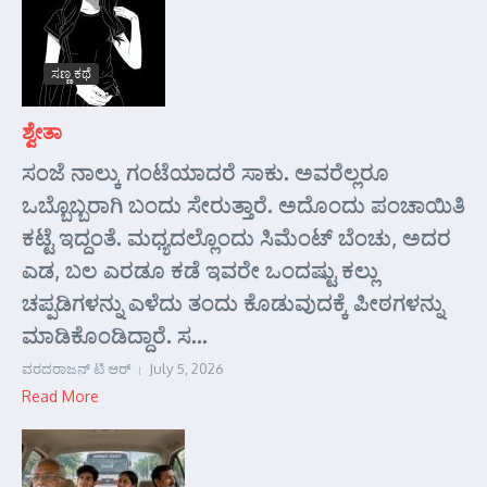
ಸಣ್ಣ ಕಥೆ
ಶ್ವೇತಾ
ಸಂಜೆ ನಾಲ್ಕು ಗಂಟೆಯಾದರೆ ಸಾಕು. ಅವರೆಲ್ಲರೂ
ಒಬ್ಬೊಬ್ಬರಾಗಿ ಬಂದು ಸೇರುತ್ತಾರೆ. ಅದೊಂದು ಪಂಚಾಯಿತಿ
ಕಟ್ಟೆ ಇದ್ದಂತೆ. ಮಧ್ಯದಲ್ಲೊಂದು ಸಿಮೆಂಟ್ ಬೆಂಚು, ಅದರ
ಎಡ, ಬಲ ಎರಡೂ ಕಡೆ ಇವರೇ ಒಂದಷ್ಟು ಕಲ್ಲು
ಚಪ್ಪಡಿಗಳನ್ನು ಎಳೆದು ತಂದು ಕೊಡುವುದಕ್ಕೆ ಪೀಠಗಳನ್ನು
ಮಾಡಿಕೊಂಡಿದ್ದಾರೆ. ಸ...
ವರದರಾಜನ್ ಟಿ ಆರ್
July 5, 2026
Read More