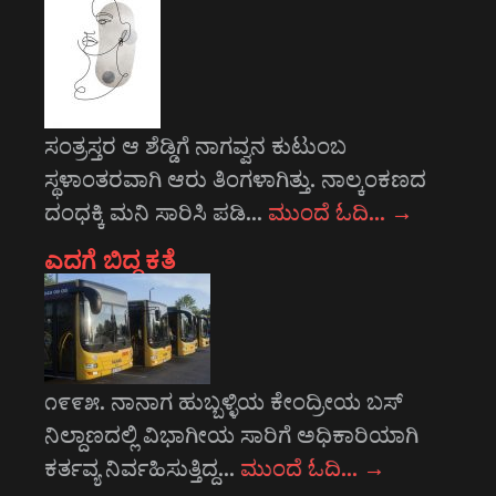
ಸಂತ್ರಸ್ತರ ಆ ಶೆಡ್ಡಿಗೆ ನಾಗವ್ವನ ಕುಟುಂಬ
ಸ್ಥಳಾಂತರವಾಗಿ ಆರು ತಿಂಗಳಾಗಿತ್ತು. ನಾಲ್ಕಂಕಣದ
ದಂಧಕ್ಕಿ ಮನಿ ಸಾರಿಸಿ ಪಡಿ…
ಮುಂದೆ ಓದಿ…
→
ಎದಗೆ ಬಿದ್ದ ಕತೆ
೧೯೯೫. ನಾನಾಗ ಹುಬ್ಬಳ್ಳಿಯ ಕೇಂದ್ರೀಯ ಬಸ್
ನಿಲ್ದಾಣದಲ್ಲಿ ವಿಭಾಗೀಯ ಸಾರಿಗೆ ಅಧಿಕಾರಿಯಾಗಿ
ಕರ್ತವ್ಯ ನಿರ್ವಹಿಸುತ್ತಿದ್ದ…
ಮುಂದೆ ಓದಿ…
→