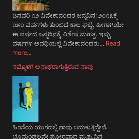
ಜನವರಿ ೧೨ ವಿವೇಕಾನಂದರ ಜನ್ಮದಿನ; ೨೦೧೩ಕ್ಕೆ
೧೫೦ ವರ್ಷಗಳು ತುಂಬಿದ ಕಾಲ ಘಟ್ಟ. ಹೀಗಾಗಿಯೇ
ಈ ವರ್ಷದ ಜನ್ಮದಿನಕ್ಕೆ ವಿಶೇಷ ಮಹತ್ವ. ಇಷ್ಟು
ವರ್ಷಗಳ ಅವಧಿಯಲ್ಲಿ ವಿವೇಕಾನಂದರು…
Read
more…
ನಮ್ಮೊಳಗೆ ಅನಾಥರಾಗುತ್ತಿರುವ ನಾವು
ಹಿಂಸೆಯ ಯುಗದಲ್ಲಿ ನಾವು ಬದುಕುತ್ತಿದ್ದೇವೆ.
ಭೂಮಂಡಲವೇ ಘೋರವಾದ ಮೃತ್ಯುವಿನ