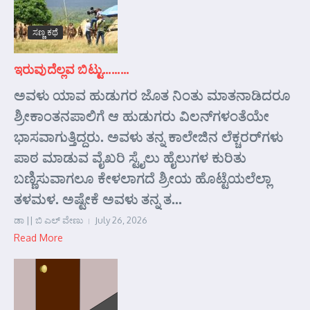
ಸಣ್ಣ ಕಥೆ
ಇರುವುದೆಲ್ಲವ ಬಿಟ್ಟು………
ಅವಳು ಯಾವ ಹುಡುಗರ ಜೊತ ನಿಂತು ಮಾತನಾಡಿದರೂ
ಶ್ರೀಕಾಂತನಪಾಲಿಗೆ ಆ ಹುಡುಗರು ವಿಲನ್‌ಗಳಂತೆಯೇ
ಭಾಸವಾಗುತ್ತಿದ್ದರು. ಅವಳು ತನ್ನ ಕಾಲೇಜಿನ ಲೆಕ್ಚರರ್‌ಗಳು
ಪಾಠ ಮಾಡುವ ವೈಖರಿ ಸ್ಟೈಲು ಹೈಲುಗಳ ಕುರಿತು
ಬಣ್ಣಿಸುವಾಗಲೂ ಕೇಳಲಾಗದೆ ಶ್ರೀಯ ಹೊಟ್ಟೆಯಲೆಲ್ಲಾ
ತಳಮಳ. ಅಷ್ಟೇಕೆ ಅವಳು ತನ್ನ ತ...
ಡಾ || ಬಿ ಎಲ್ ವೇಣು
July 26, 2026
Read More