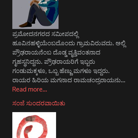
ಪ್ರಮೋದನಗರದ ಸಮೀಪದಲ್ಲಿ
ಹೂವಿನಹಳ್ಳಿಯೆಂಬದೊಂದು ಗ್ರಾಮವಿರುವದು. ಅಲ್ಲಿ
ಪ್ರೌಢರಾಯನೆಂಬ ದೊಡ್ಡ ವೃತ್ತಿವಂತನಾದ
ಗೃಹಸ್ಥನಿದ್ದನು. ಪ್ರೌಢರಾಯರಿಗೆ ಇಬ್ಬರು
ಗಂಡುಮಕ್ಕಳೂ, ಒಬ್ಬ ಹೆಣ್ಣು ಮಗಳೂ ಇದ್ದರು.
ರಾಯರ ಹಿರಿಯ ಮಗನಾದ ರಾಮಚಂದ್ರರಾಯನು…
Read more…
ಸಂಜೆ ಸುಂದರವಾಯಿತು