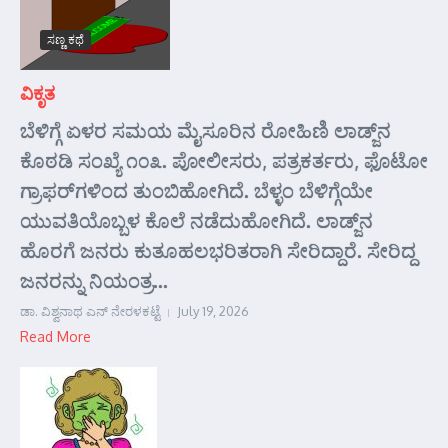
ಸಣ್ಣ ಕಥೆ
ವಿಕೃತ
ಬೆಳಿಗ್ಗೆ ಏಳರ ಸಮಯ ಮೈಸೂರಿನ ರೋಹಿಣಿ ಲಾಡ್ಜ್‌ನ
ಕೊಠಡಿ ಸಂಖ್ಯೆ ೧೦೩. ಪೋಲೀಸರು, ಪತ್ರಕರ್ತರು, ಫೊಟೋ
ಗ್ರಾಫರ್‌ಗಳಿಂದ ತುಂಬಿಹೋಗಿದೆ. ಬೆಳ್ಳಂ ಬೆಳಿಗ್ಗೆಯೇ
ಯುವತಿಯೊಬ್ಬಳ ಕೊಲೆ ನಡೆದುಹೋಗಿದೆ. ಲಾಡ್ಜ್‌ನ
ಹೊರಗೆ ಜನರು ಕುತೂಹಲಭರಿತರಾಗಿ ಸೇರಿದ್ದಾರೆ. ಸೇರಿದ್ದ
ಜನರನ್ನು ನಿಯಂತ್ರ...
ಡಾ. ವಿಶ್ವನಾಥ ಎನ್ ನೇರಳಕಟ್ಟೆ
July 19, 2026
Read More