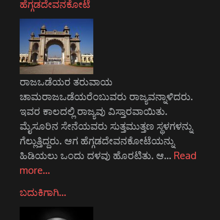
ಹೆಗ್ಗಡದೇವನಕೋಟೆ
ರಾಜಒಡೆಯರ ತರುವಾಯ
ಚಾಮರಾಜಒಡೆಯರೆಂಬುವರು ರಾಜ್ಯವನ್ನಾಳಿದರು.
ಇವರ ಕಾಲದಲ್ಲಿ ರಾಜ್ಯವು ವಿಸ್ತಾರವಾಯಿತು.
ಮೈಸೂರಿನ ಸೇನೆಯವರು ಸುತ್ತಮುತ್ತಣ ಸ್ಥಳಗಳನ್ನು
ಗೆಲ್ಲುತ್ತಿದ್ದರು. ಆಗ ಹೆಗ್ಗಡದೇವನಕೋಟೆಯನ್ನು
ಹಿಡಿಯಲು ಒಂದು ದಳವು ಹೊರಟಿತು. ಆ…
Read
more…
ಬದುಕಿಗಾಗಿ…