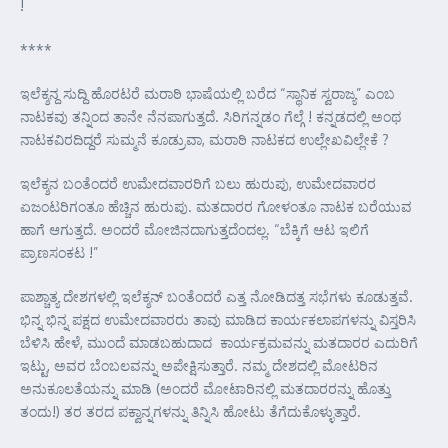
!
****
ಇಲೆಕ್ಶನ್ದ ಸುದ್ದಿ ಹೊರಟರೆ ಮರಾಠಿ ಭಾಷೆಯಲ್ಲಿ ಬರೆದ “ಸ್ಥಾನಿಕ ಸ್ವರಾಜ್ಯ” ಎಂಬ
ನಾಟಕವು ತನ್ನಿಂದ ತಾನೇ ನೆನಪಾಗುತ್ತದೆ. ಸಿರಿಗನ್ನಡಂ ಗೆಲ್ಗೆ ! ಕನ್ನಡದಲ್ಲಿ ಅಂಥ
ನಾಟಕವಿರದಿದ್ದರೆ ಸುಮ್ಮನೆ ಕೂಡ್ರುವಾ, ಮರಾಠಿ ನಾಟಕದ ಉಲ್ಲೇಖವಿಲ್ಲೇಕೆ ?
ಇಲೆಕ್ಶನ ಬಂತೆಂದರೆ ಉಮೇದವಾರರಿಗೆ ಬಲು ಹುರುಪು, ಉಮೇದವಾರರ
ಏಜಂಟರಿಗಂತೂ ಹೆಚ್ಚಿನ ಹುರುಪು. ಮತದಾರರ ಗೋಳಂತೂ ನಾಟಕ ಬರೆಯುವ
ಹಾಗೆ ಆಗುತ್ತದೆ. ಅಂದರೆ ಮೋಜಿನದಾಗುತ್ತದೆಂದಲ್ಲ. “ಬೆಕ್ಕಿಗೆ ಆಟ ಇಲಿಗೆ
ಪ್ರಾಣಸಂಕಟ !”
ಪಾಶ್ಚಾತ್ಯ ದೇಶಗಳಲ್ಲಿ ಇಲೆಕ್ಶನ್ ಬಂತೆಂದರೆ ಎತ್ತ ನೋಡಿದತ್ತ ಸಭೆಗಳು ಕೂಡುತ್ತವೆ.
ಭಿನ್ನ ಭಿನ್ನ ಪಕ್ಷದ ಉಮೇದವಾರರು ತಾವು ಮಾಡಿದ ಕಾರ್ಯಕಲಾಪಗಳನ್ನು ವಿಸ್ತರಿಸಿ
ಬೆಳಿಸಿ ಹೇಳೆ, ಮುಂದೆ ಮಾಡಬಹುದಾದ ಕಾರ್ಯಕ್ರಮವನ್ನು ಮತದಾರರ ಎದುರಿಗೆ
ಇಟ್ಟು, ಅವರ ಬೆಂಬಲವನ್ನು ಅಪೇಕ್ಷಿಸುತ್ತಾರೆ. ನಮ್ಮ ದೇಶದಲ್ಲಿ ಮೋಟರಿನ
ಅನುಕೂಲತೆಯನ್ನು ಮಾಡಿ (ಅಂದರೆ ಮೋಟಾರಿನಲ್ಲಿ ಮತದಾರರನ್ನು ಹೊತ್ತು
ತಂದು!) ತರ ತರದ ಪಕ್ವಾನ್ನಗಳನ್ನು ತಿನ್ನಿಸಿ ಹೋಟು ತೆಗೆದುಕೊಳ್ಳುತ್ತಾರೆ.