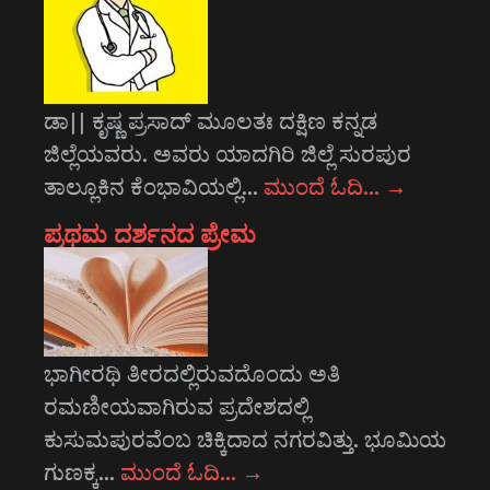
ಡಾ|| ಕೃಷ್ಣ ಪ್ರಸಾದ್ ಮೂಲತಃ ದಕ್ಷಿಣ ಕನ್ನಡ
ಜಿಲ್ಲೆಯವರು. ಅವರು ಯಾದಗಿರಿ ಜಿಲ್ಲೆ ಸುರಪುರ
ತಾಲ್ಲೂಕಿನ ಕೆಂಭಾವಿಯಲ್ಲಿ…
ಮುಂದೆ ಓದಿ…
→
ಪ್ರಥಮ ದರ್ಶನದ ಪ್ರೇಮ
ಭಾಗೀರಥಿ ತೀರದಲ್ಲಿರುವದೊಂದು ಅತಿ
ರಮಣೀಯವಾಗಿರುವ ಪ್ರದೇಶದಲ್ಲಿ
ಕುಸುಮಪುರವೆಂಬ ಚಿಕ್ಕಿದಾದ ನಗರವಿತ್ತು. ಭೂಮಿಯ
ಗುಣಕ್ಕ…
ಮುಂದೆ ಓದಿ…
→