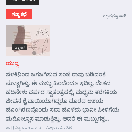
ಸಣ್ಣ ಕಥೆ
ಎಲ್ಲವನ್ನೂ ಕಾಣಿ
ಸಣ್ಣ ಕಥೆ
ಯುದ್ಧ
ಬೆಳಕಿನಿಂದ ಜಗಜಗಿಸುವ ಸಂಜೆ ರಾವು ಬಡಿದಂತೆ
ಮಬ್ಬಾಗಿತ್ತು. ಈ ಮಬ್ಬು ಹಿಂದೆಂದೂ ಇದಿಲ್ಲ. ದೇಶದ
ಹದಿನೇಳು ವರ್ಷದ ಸ್ವಾತಂತ್ರದಲ್ಲಿ, ಮಧ್ಯಮ ತರಗತಿಯ
ಜೀವನ ಕೈ ಬಾಯಿಯಾಗಿದ್ದರೂ ದೂರದ ಆಶಯ
ಹೊಂಗಿರಣವೊಂದು ಸದಾ ಹೊಳೆದು ಭಾವೀ ಪೀಳಿಗೆಯ
ಮನೋಲ್ಲಾಸ ಮಾಡುತ್ತಿತ್ತು. ಆದರೆ ಈ ಮಬ್ಬುಗತ್ತ...
ಡಾ || ವಿಶ್ವನಾಥ ಕಾರ್ನಾಡ
August 2, 2026