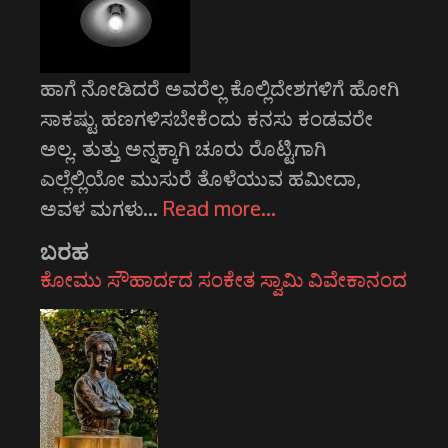
ಹಾಗೆ ನೋಡಿದರೆ ಅವರೆಲ್ಲ ಕೊಲ್ಲಿದೇಶಗಳಿಗೆ ಹೋಗಿ
ಸಾಕಷ್ಟು ಹಣಗಳಿಸಬೇಕೆಂದು ಕನಸು ಕಂಡವರೇ
ಅಲ್ಲ. ತುತ್ತು ಅನ್ನಕ್ಕಾಗಿ ಚೂರು ರೊಟ್ಟಿಗಾಗಿ
ಎಲ್ಲೆಲ್ಲಿಯೋ ಮುಸುರೆ ತೊಳೆಯುವ ಹಮೀದಾ,
ಅವಳ ಮಗಳು…
Read more…
ಬರಹ
ಕೋಮು ಸೌಹಾರ್ದದ ಸಂಕೇತ ಸ್ವಾಮಿ ವಿವೇಕಾನಂದ