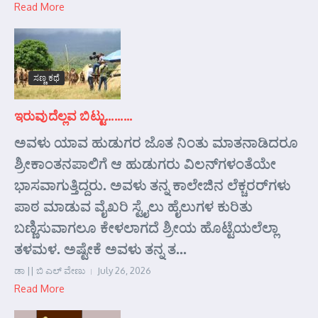
Read More
ಸಣ್ಣ ಕಥೆ
ಇರುವುದೆಲ್ಲವ ಬಿಟ್ಟು………
ಅವಳು ಯಾವ ಹುಡುಗರ ಜೊತ ನಿಂತು ಮಾತನಾಡಿದರೂ
ಶ್ರೀಕಾಂತನಪಾಲಿಗೆ ಆ ಹುಡುಗರು ವಿಲನ್‌ಗಳಂತೆಯೇ
ಭಾಸವಾಗುತ್ತಿದ್ದರು. ಅವಳು ತನ್ನ ಕಾಲೇಜಿನ ಲೆಕ್ಚರರ್‌ಗಳು
ಪಾಠ ಮಾಡುವ ವೈಖರಿ ಸ್ಟೈಲು ಹೈಲುಗಳ ಕುರಿತು
ಬಣ್ಣಿಸುವಾಗಲೂ ಕೇಳಲಾಗದೆ ಶ್ರೀಯ ಹೊಟ್ಟೆಯಲೆಲ್ಲಾ
ತಳಮಳ. ಅಷ್ಟೇಕೆ ಅವಳು ತನ್ನ ತ...
ಡಾ || ಬಿ ಎಲ್ ವೇಣು
July 26, 2026
Read More