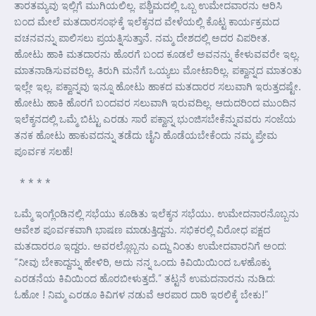
ತಾರತಮ್ಯವು ಇಲ್ಲಿಗೆ ಮುಗಿಯಲಿಲ್ಲ. ಪಶ್ಚಿಮದಲ್ಲಿ ಒಬ್ಬ ಉಮೇದವಾರನು ಆರಿಸಿ
ಬಂದ ಮೇಲೆ ಮತದಾರಸಂಘಕ್ಕೆ ಇಲೆಕ್ಶನದ ವೇಳೆಯಲ್ಲಿ ಕೊಟ್ಟ ಕಾರ್ಯಕ್ರಮದ
ವಚನವನ್ನು ಪಾಲಿಸಲು ಪ್ರಯತ್ನಿಸುತ್ತಾನೆ. ನಮ್ಮ ದೇಶದಲ್ಲಿ ಅದರ ವಿಪರೀತ.
ಹೋಟು ಹಾಕಿ ಮತದಾರನು ಹೊರಗೆ ಬಂದ ಕೂಡಲೆ ಅವನನ್ನು ಕೇಳುವವರೇ ಇಲ್ಲ.
ಮಾತನಾಡಿಸುವವರಿಲ್ಲ. ತಿರುಗಿ ಮನೆಗೆ ಒಯ್ಯಲು ಮೋಟಾರಿಲ್ಲ. ಪಕ್ವಾನ್ನದ ಮಾತಂತು
ಇಲ್ಲೇ ಇಲ್ಲ. ಪಕ್ವಾನ್ನವು ಇನ್ನೂ ಹೋಟು ಹಾಕದ ಮತದಾರರ ಸಲುವಾಗಿ ಇರುತ್ತದಷ್ಟೇ.
ಹೋಟು ಹಾಕಿ ಹೊರಗೆ ಬಂದವರ ಸಲುವಾಗಿ ಇರುವದಿಲ್ಲ. ಆದುದರಿಂದ ಮುಂದಿನ
ಇಲೆಕ್ಶನದಲ್ಲಿ ಒಮ್ಮೆ ಬಿಟ್ಟು ಎರಡು ಸಾರೆ ಪಕ್ವಾನ್ನ ಭುಂಜಿಸಬೇಕೆನ್ನುವವರು ಸಂಜೆಯ
ತನಕ ಹೋಟು ಹಾಕುವದನ್ನು ತಡೆದು ಚೈನಿ ಹೊಡೆಯಬೇಕೆಂದು ನಮ್ಮ ಪ್ರೇಮ
ಪೂರ್ವಕ ಸಲಹೆ!
* * * *
ಒಮ್ಮೆ ಇಂಗ್ಲೆಂಡಿನಲ್ಲಿ ಸಭೆಯು ಕೂಡಿತು ಇಲೆಕ್ಶನ ಸಭೆಯು. ಉಮೇದನಾರನೊಬ್ಬನು
ಆವೇಶ ಪೂರ್ವಕವಾಗಿ ಭಾಷಣ ಮಾಡುತ್ತಿದ್ದನು. ಸಭಿಕರಲ್ಲಿ ವಿರೋಧ ಪಕ್ಷದ
ಮತದಾರರೂ ಇದ್ದರು. ಅವರಲ್ಲೊಬ್ಬನು ಎದ್ದು ನಿಂತು ಉಮೇದವಾರನಿಗೆ ಅಂದ:
“ನೀವು ಬೇಕಾದ್ದನ್ನು ಹೇಳಿರಿ, ಅದು ನನ್ನ ಒಂದು ಕಿವಿಯಿಯಿಂದ ಒಳಹೊಕ್ಕು
ಎರಡನೆಯ ಕಿವಿಯಿಂದ ಹೊರಬೀಳುತ್ತದೆ.” ತಟ್ಟನೆ ಉಮದನಾರನು ನುಡಿದ:
ಓಹೋ ! ನಿಮ್ಮ ಎರಡೂ ಕಿವಿಗಳ ನಡುವೆ ಆರಪಾರ ದಾರಿ ಇರಲಿಕ್ಕೆ ಬೇಕು!”