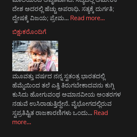
ದೇಶ ಅದರಲ್ಲಿ ಹೆಚ್ಚು ಅಪರಾಧಿ. ಸತ್ಯಕ್ಕೆ ದುರ್ಗತಿ;
ದ್ವೇಷಕ್ಕೆ ವಿಜಯ; ಪ್ರೇಮ…
Read more…
ಬಿಕ್ಷುಕರೊಂದಿಗೆ
ಮೂವತ್ತು ವರ್ಷದ ನನ್ನ ಸ್ವತಂತ್ರ ಭಾರತದಲ್ಲಿ
ಹೆಮ್ಮೆಯಿಂದ ತಲೆ ಎತ್ತಿ ತಿರುಗಬೇಕಾದವನು ಕುಗ್ಗಿ
ಕುಸಿದು ಹೋಗುವಂಥ ಅಮಾನವೀಯ ಅಂತರಗಳ
ನಡುವೆ ಉಸಿರಾಡುತ್ತಿದ್ದೇನೆ. ವೈಭೋಗದಲ್ಲಿರುವ
ಸ್ವಪ್ರತಿಷ್ಟಿತ ರಾಜಕಾರಣಿಗಳು ಒಂದು…
Read
more…