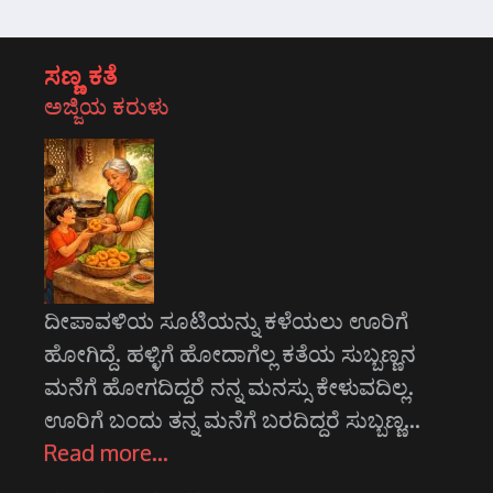
ಸಣ್ಣ ಕತೆ
ಅಜ್ಜಿಯ ಕರುಳು
ದೀಪಾವಳಿಯ ಸೂಟಿಯನ್ನು ಕಳೆಯಲು ಊರಿಗೆ
ಹೋಗಿದ್ದೆ. ಹಳ್ಳಿಗೆ ಹೋದಾಗೆಲ್ಲ ಕತೆಯ ಸುಬ್ಬಣ್ಣನ
ಮನೆಗೆ ಹೋಗದಿದ್ದರೆ ನನ್ನ ಮನಸ್ಸು ಕೇಳುವದಿಲ್ಲ.
ಊರಿಗೆ ಬಂದು ತನ್ನ ಮನೆಗೆ ಬರದಿದ್ದರೆ ಸುಬ್ಬಣ್ಣ…
Read more…