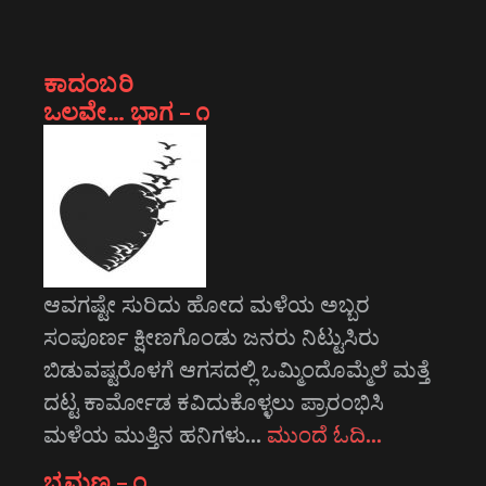
ಕಾದಂಬರಿ
ಒಲವೇ… ಭಾಗ – ೧
ಆವಗಷ್ಟೇ ಸುರಿದು ಹೋದ ಮಳೆಯ ಅಬ್ಬರ
ಸಂಪೂರ್ಣ ಕ್ಷೀಣಗೊಂಡು ಜನರು ನಿಟ್ಟುಸಿರು
ಬಿಡುವಷ್ಟರೊಳಗೆ ಆಗಸದಲ್ಲಿ ಒಮ್ಮಿಂದೊಮ್ಮೆಲೆ ಮತ್ತೆ
ದಟ್ಟ ಕಾರ್ಮೋಡ ಕವಿದುಕೊಳ್ಳಲು ಪ್ರಾರಂಭಿಸಿ
ಮಳೆಯ ಮುತ್ತಿನ ಹನಿಗಳು…
ಮುಂದೆ ಓದಿ…
ಭ್ರಮಣ – ೧