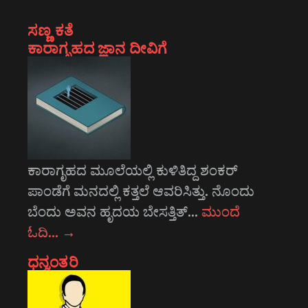
ಸಣ್ಣ ಕತೆ
ಕಾರಾಗೃಹದ ಜ್ಞಾನ ದೀವಿಗೆ
ಕಾರಾಗೃಹದ ಮೂಲೆಯಲ್ಲಿ ಕುಳಿತಿದ್ದ ಶಂಕರ್
ಪಾಂಡೆಗೆ ಮನದಲ್ಲಿ ಕತ್ತಲೆ ಆವರಿಸಿತ್ತು. ನೊಂದು
ಬೆಂದು ಅವನ ಹೃದಯ ಬೇಸತ್ತಿತ್…
ಮುಂದೆ
ಓದಿ…
→
ಧನ್ವಂತರಿ