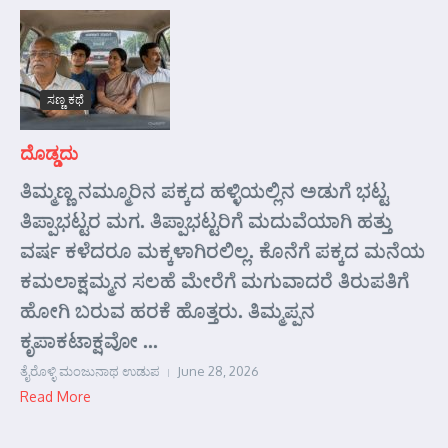
ಸಣ್ಣ ಕಥೆ
ದೊಡ್ಡದು
ತಿಮ್ಮಣ್ಣ ನಮ್ಮೂರಿನ ಪಕ್ಕದ ಹಳ್ಳಿಯಲ್ಲಿನ ಅಡುಗೆ ಭಟ್ಟ
ತಿಪ್ಪಾಭಟ್ಟರ ಮಗ. ತಿಪ್ಪಾಭಟ್ಟರಿಗೆ ಮದುವೆಯಾಗಿ ಹತ್ತು
ವರ್ಷ ಕಳೆದರೂ ಮಕ್ಕಳಾಗಿರಲಿಲ್ಲ. ಕೊನೆಗೆ ಪಕ್ಕದ ಮನೆಯ
ಕಮಲಾಕ್ಷಮ್ಮನ ಸಲಹೆ ಮೇರೆಗೆ ಮಗುವಾದರೆ ತಿರುಪತಿಗೆ
ಹೋಗಿ ಬರುವ ಹರಕೆ ಹೊತ್ತರು. ತಿಮ್ಮಪ್ಪನ
ಕೃಪಾಕಟಾಕ್ಷವೋ ...
ತೈರೊಳ್ಳಿ ಮಂಜುನಾಥ ಉಡುಪ
June 28, 2026
Read More