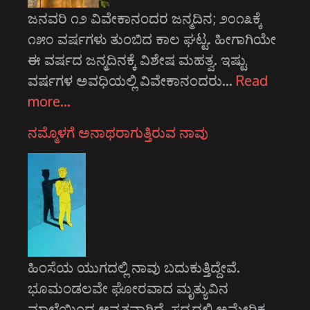
ಜನವರಿ ೧೨ ವಿವೇಕಾನಂದರ ಜನ್ಮದಿನ; ೨೦೧೩ಕ್ಕೆ
೧೫೦ ವರ್ಷಗಳು ತುಂಬಿದ ಕಾಲ ಘಟ್ಟ. ಹೀಗಾಗಿಯೇ
ಈ ವರ್ಷದ ಜನ್ಮದಿನಕ್ಕೆ ವಿಶೇಷ ಮಹತ್ವ. ಇಷ್ಟು
ವರ್ಷಗಳ ಅವಧಿಯಲ್ಲಿ ವಿವೇಕಾನಂದರು…
Read
more…
ನಮ್ಮೊಳಗೆ ಅನಾಥರಾಗುತ್ತಿರುವ ನಾವು
ಹಿಂಸೆಯ ಯುಗದಲ್ಲಿ ನಾವು ಬದುಕುತ್ತಿದ್ದೇವೆ.
ಭೂಮಂಡಲವೇ ಘೋರವಾದ ಮೃತ್ಯುವಿನ
ಮಾಲೆಯಿಂದ ಆವೃತವಾಗಿದೆ. ಸದ್ಯದಲ್ಲಿ ಅಮೇರಿಕ