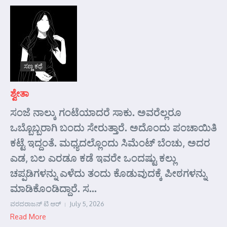
ಸಣ್ಣ ಕಥೆ
ಶ್ವೇತಾ
ಸಂಜೆ ನಾಲ್ಕು ಗಂಟೆಯಾದರೆ ಸಾಕು. ಅವರೆಲ್ಲರೂ
ಒಬ್ಬೊಬ್ಬರಾಗಿ ಬಂದು ಸೇರುತ್ತಾರೆ. ಅದೊಂದು ಪಂಚಾಯಿತಿ
ಕಟ್ಟೆ ಇದ್ದಂತೆ. ಮಧ್ಯದಲ್ಲೊಂದು ಸಿಮೆಂಟ್ ಬೆಂಚು, ಅದರ
ಎಡ, ಬಲ ಎರಡೂ ಕಡೆ ಇವರೇ ಒಂದಷ್ಟು ಕಲ್ಲು
ಚಪ್ಪಡಿಗಳನ್ನು ಎಳೆದು ತಂದು ಕೊಡುವುದಕ್ಕೆ ಪೀಠಗಳನ್ನು
ಮಾಡಿಕೊಂಡಿದ್ದಾರೆ. ಸ...
ವರದರಾಜನ್ ಟಿ ಆರ್
July 5, 2026
Read More