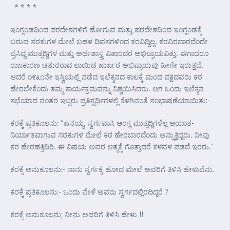
* * * *
ಇಂಗ್ಲಂಡದಿಂದ ಪರದೇಶಗಳಿಗೆ ಹೋಗುವ ಮತ್ತು ಪರದೇಶದಿಂದ ಇಂಗ್ಲಂಡಕ್ಕೆ
ಬರುವ ಸರಕುಗಳ ಮೇಲೆ ಬಹಳ ದಿವಸಗಳಿಂದ ಕರವಿದ್ದಿಲ್ಲ. ಕರವಿರಬಾರದೆಂದೇ
ಪ್ರಸಿದ್ದ ಮುತ್ಸದ್ದಿಗಳ ಮತ್ತು ಅರ್ಥಶಾಸ್ತ್ರ ವಿಶಾರದರ ಅಭಿಪ್ರಾಯವಿತ್ತು. ಈಗಾದರೂ
ರಾಜಕಾರಣ ಚತುರರಾದ ಲಾಯಿಡ ಜಾರ್ಜರ ಅಭಿಪ್ರಾಯವು ಹೀಗೇ ಇರುತ್ತದೆ.
ಆದರೆ ೧೯೩೧ನೇ ಇಸ್ವಿಯಲ್ಲಿ ನಡೆದ ಇಲೆಕ್ಶನದ ಕಾಲಕ್ಕೆ ಮಂದ ಪಕ್ಷದವರು ಕರ
ಹೇರಬೇಕೆಂದು ತಮ್ಮ ಕಾರ್ಯಕ್ರಮವನ್ನು ನಿಶ್ಚಯಿಸಿದರು. ಆಗ ಒಂದು ಇಲೆಕ್ಶನ
ಸಭೆಯಾದ ನಂತರ ಇಬ್ಬರು ಪ್ರತಿಸ್ಪರ್ಧಿಗಳಲ್ಲಿ ಕೆಳಗಿನಂತೆ ಸಂಭಾಷಣೆಯಾಯಿತು:-
ಕರಕ್ಕೆ ಪ್ರತಿಕೂಲನು: “ಏನಯ್ಯ, ಸ್ವರ್ಗವಾಸಿ ಆಂಗ್ಲ ಮುತ್ಸದ್ದಿಗಳೆಲ್ಲ ಆಯಾತ-
ನಿರ್ಯಾತವಾಗುವ ಸರಕುಗಳ ಮೇಲೆ ಕರ ಹೇರಬಾರದೆಂದು ಅನ್ನುತ್ತಿದ್ದರು. ನೀವು
ಕರ ಹೇರಹತ್ತಿದಿರಿ. ಈ ವಿಷಯ ಅವರ ಆತ್ಮಕ್ಕೆ ಗೊತ್ತಾದರೆ ಕಳವಳ ಪಡದೆ ಇರರು.”
ಕರಕ್ಕೆ ಅನುಕೂಲನು:- ನಾನು ಸ್ವರ್ಗಕ್ಕೆ ಹೋದ ಮೇಲೆ ಅವರಿಗೆ ತಿಳಿಸಿ ಹೇಳುವೆನು.
ಕರಕ್ಕೆ ಪ್ರತಿಕೂಲನು:- ಒಂದು ವೇಳೆ ಅವರು ಸ್ವರ್ಗದಲ್ಲಿರದಿದ್ದರೆ ?
ಕರಕ್ಕೆ ಅನುಕೂಲನು; ನೀನು ಅವರಿಗೆ ತಿಳಿಸಿ ಹೇಳು !!