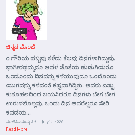
ಸಣ್ಣ ಕಥೆ
ಚಿನ್ನದ ಬೊಂಬೆ
೧ ಗೌರಿಯ ಹಬ್ಬವು ಕಳೆದು ಕೆಲವು ದಿನಗಳಾಗಿದ್ದುವು.
ಭಾಗೀರಥಮ್ಮನೂ ಅವಳ ಜೊತೆಯ ಹುಡುಗಿಯರೂ
ಒಂದೊಂದು ದಿನವನ್ನು ಕಳೆಯುವುದೂ ಒಂದೊಂದು
ಯುಗವನ್ನು ಕಳೆದಂತೆ ಕಷ್ಟವಾಗಿದ್ದಿತು. ಅವರು ಎಷ್ಟು
ಕುತೂಹಲದಿಂದ ಬಯಸಿದರೂ ದಿನಗಳು ಬೇಗ ಬೇಗ
ಉರುಳಲೊಲ್ಲವು. ಒಂದು ದಿನ ಅವರೆಲ್ಲರೂ ಸೇರಿ
ಕವಡೆಯ...
ವೆಂಕಟರಾಮಯ್ಯ ಸಿ ಕೆ
July 12, 2026
Read More