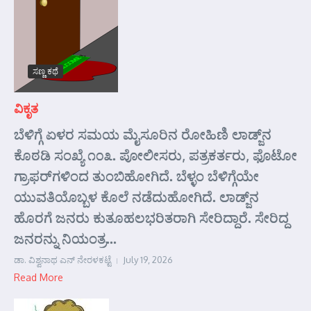
ಸಣ್ಣ ಕಥೆ
ವಿಕೃತ
ಬೆಳಿಗ್ಗೆ ಏಳರ ಸಮಯ ಮೈಸೂರಿನ ರೋಹಿಣಿ ಲಾಡ್ಜ್‌ನ
ಕೊಠಡಿ ಸಂಖ್ಯೆ ೧೦೩. ಪೋಲೀಸರು, ಪತ್ರಕರ್ತರು, ಫೊಟೋ
ಗ್ರಾಫರ್‌ಗಳಿಂದ ತುಂಬಿಹೋಗಿದೆ. ಬೆಳ್ಳಂ ಬೆಳಿಗ್ಗೆಯೇ
ಯುವತಿಯೊಬ್ಬಳ ಕೊಲೆ ನಡೆದುಹೋಗಿದೆ. ಲಾಡ್ಜ್‌ನ
ಹೊರಗೆ ಜನರು ಕುತೂಹಲಭರಿತರಾಗಿ ಸೇರಿದ್ದಾರೆ. ಸೇರಿದ್ದ
ಜನರನ್ನು ನಿಯಂತ್ರ...
ಡಾ. ವಿಶ್ವನಾಥ ಎನ್ ನೇರಳಕಟ್ಟೆ
July 19, 2026
Read More