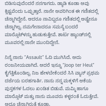
ಬಿಡಿಸುವುದೆಂದರೆ ನನಗಾಗದು. ಡ್ಯಾಡಿ ಕೂಡಾ ಅವು
ಕ್ಲಿಷ್ಟವೆಂದು ಒಪ್ಪುತ್ತಾರೆ. ನಾನೇ ಅವರಿಗಿಂತ ಈ ಗಣಿತದಲ್ಲಿ
ಚೆನ್ನಾಗಿದ್ದೇನೆ. ಆದರೂ ನಾವಿಬ್ಬರೂ ಗಣಿತದಲ್ಲಿ ಅಷ್ಟೇನೂ
ಚೆನ್ನಾಗಿಲ್ಲ. ನಮಗೇನಾದರೂ ಸಮಸ್ಯೆ ಬಂದರೆ
ಮಾರ್‍ಗೊಟ್‌ಳನ್ನು ಹುಡುಕುತ್ತೇವೆ. ಶಾರ್ಟ ಹ್ಯಾಂಡ್‌ನಲ್ಲಿ
ಮೂವರಲ್ಲಿ ನಾನೇ ಮುಂದಿದ್ದೇನೆ.
ನಿನ್ನೆ ನಾನು “Assault” ಓದಿ ಮುಗಿಸಿದೆ. ಅದು
ರಂಜನೀಯವಾಗಿದೆ. ಆದರೆ ಇನ್ನೂ “Joop ter Heul”
ಕೈಗೆತ್ತಿಕೊಂಡಿಲ್ಲ. ನಿಜ ಹೇಳಬೇಕೆಂದರೆ ಸಿಸಿ ವ್ಯಾನ್ ಪ್ರಥಮ
ದರ್ಜೆಯ ಬರಹಗಾರ್ತಿ. ನಾನು ನನ್ನ ಮಕ್ಕಳಿಗೆ ಆಕೆಯ
ಪುಸ್ತಕಗಳ ಓದಲು ಖಂಡಿತ ಬಿಡುವೆ. ಮಮ್ಮಿ ಹಾಗೂ
ಮಾರ್‍ಗೊಟ್ ಮತ್ತು ನಾನು ಮೂವರು ಕಳ್ಳರಂತೆ ಓದುತ್ತೇವೆ.
ಅದೂ ಚೆನ್ನಾಗಿರುತ್ತೆ ಕೂಡಾ.