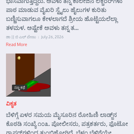
ಭಾಸವಾಗುತ್ತಿದ್ದರು. ಅವಳು ತನ್ನ ಕಾಲೇಜಿನ ಲೆಕ್ಚರರ್‌ಗಳು
ಪಾಠ ಮಾಡುವ ವೈಖರಿ ಸ್ಟೈಲು ಹೈಲುಗಳ ಕುರಿತು
ಬಣ್ಣಿಸುವಾಗಲೂ ಕೇಳಲಾಗದೆ ಶ್ರೀಯ ಹೊಟ್ಟೆಯಲೆಲ್ಲಾ
ತಳಮಳ. ಅಷ್ಟೇಕೆ ಅವಳು ತನ್ನ ತ...
ಡಾ || ಬಿ ಎಲ್ ವೇಣು
July 26, 2026
Read More
ಸಣ್ಣ ಕಥೆ
ವಿಕೃತ
ಬೆಳಿಗ್ಗೆ ಏಳರ ಸಮಯ ಮೈಸೂರಿನ ರೋಹಿಣಿ ಲಾಡ್ಜ್‌ನ
ಕೊಠಡಿ ಸಂಖ್ಯೆ ೧೦೩. ಪೋಲೀಸರು, ಪತ್ರಕರ್ತರು, ಫೊಟೋ
ಗ್ರಾಫರ್‌ಗಳಿಂದ ತುಂಬಿಹೋಗಿದೆ. ಬೆಳ್ಳಂ ಬೆಳಿಗ್ಗೆಯೇ