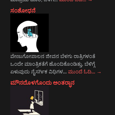
ಸಂಶೋಧನೆ
ವೇಣುಗೋಪಾಲನ ಜೀವನ ಬೆಳಗು ರಾತ್ರಿಗಳಂತೆ
ಒಂದೇ ಮಾಂತ್ರಿಕತೆಗೆ ಹೊಂದಿಕೊಂಡಿತ್ತು. ಬೆಳಿಗ್ಗೆ
ಏಳುವುದು ನೈಸರ್ಗಿಕ ವಿಧಿಗಳ…
ಮುಂದೆ ಓದಿ…
→
ಮೌನದೊಳಗೊಂದು ಅಂತರ್‍ಧಾನ