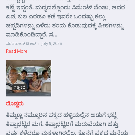
ಕಟ್ಟೆ ಇದ್ದಂತೆ. ಮಧ್ಯದಲ್ಲೊಂದು ಸಿಮೆಂಟ್ ಬೆಂಚು, ಅದರ
ಎಡ, ಬಲ ಎರಡೂ ಕಡೆ ಇವರೇ ಒಂದಷ್ಟು ಕಲ್ಲು
ಚಪ್ಪಡಿಗಳನ್ನು ಎಳೆದು ತಂದು ಕೊಡುವುದಕ್ಕೆ ಪೀಠಗಳನ್ನು
ಮಾಡಿಕೊಂಡಿದ್ದಾರೆ. ಸ...
ವರದರಾಜನ್ ಟಿ ಆರ್
July 5, 2026
Read More
ಸಣ್ಣ ಕಥೆ
ದೊಡ್ಡದು
ತಿಮ್ಮಣ್ಣ ನಮ್ಮೂರಿನ ಪಕ್ಕದ ಹಳ್ಳಿಯಲ್ಲಿನ ಅಡುಗೆ ಭಟ್ಟ
ತಿಪ್ಪಾಭಟ್ಟರ ಮಗ. ತಿಪ್ಪಾಭಟ್ಟರಿಗೆ ಮದುವೆಯಾಗಿ ಹತ್ತು
ವರ್ಷ ಕಳೆದರೂ ಮಕ್ಕಳಾಗಿರಲಿಲ್ಲ. ಕೊನೆಗೆ ಪಕ್ಕದ ಮನೆಯ