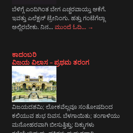
ಬೆಳಿಗ್ಗೆ ಎಂದಿಗಿಂತ ಬೇಗ ಎಚ್ಚರವಾಯ್ತು ಆಕೆಗೆ.
ಇವತ್ತು ಎಲೆಕ್ಷನ್ ಟ್ರೇನಿಂಗು. ಹತ್ತು ಗಂಟೆಗೆಲ್ಲಾ
ಅಲ್ಲಿರಬೇಕು. ನಿನ…
ಮುಂದೆ ಓದಿ…
→
ಕಾದಂಬರಿ
ವಿಜಯ ವಿಲಾಸ – ಪ್ರಥಮ ತರಂಗ
ವಿಜಯದಶಮಿ; ಲೋಕವೆಲ್ಲವೂ ಸಂತೋಷದಿಂದ
ಕಲಿಯುವ ಶುಭ ದಿವಸ. ಬೆಳಗಾಯಿತು; ತಂಗಾಳಿಯು
ಮನೋಹರವಾಗಿ ಬೀಸುತ್ತಿತ್ತು; ದಿಕ್ಕುಗಳು