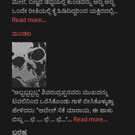
ಮೇಲೆ, ಬಣ್ಣದ ಡಬ್ಬಿಯಲ್ಲಿ ಕುಂಚವನ್ನು ಅದ್ದಿ ಅದ್ದಿ
ಒಂದೇ ರೀತಿಯಲ್ಲಿ ಕೈ ಹಿಡಿದಿದ್ದರಿಂದ ಯಕ್ಷಿರದಲ್ಲಿ…
Read more…
ಮಂಡಲ
"ಅಬ್ಬಬ್ಬಬ್ಬಬ್ಬ" ಶಿವರುದ್ರಪ್ಪನವರು ಮುಖವನ್ನು
ಟವಲಿನಿಂದ ಒರೆಸಿಕೊಂಡು ಗಾಳಿ ಬೀಸಿಕೊಳ್ಳುತ್ತಾ
ಹೇಳಿದರು: "ಅದೇನ್ ಸೆಕೆ ಮಾರಾಯ, ಈ ಹಾಳು
ಬಿಸ್ಲು ... ಛೆ .... ಛೆ ... ಛೆ..."…
Read more…
ಬರಹ