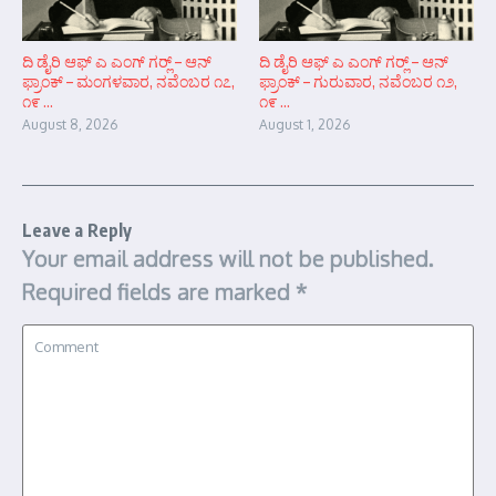
ದಿ ಡೈರಿ ಆಫ್ ಎ ಎಂಗ್ ಗರ್‍ಲ್ – ಆನ್‌
ದಿ ಡೈರಿ ಆಫ್ ಎ ಎಂಗ್ ಗರ್‍ಲ್ – ಆನ್‌
ಫ್ರಾಂಕ್ – ಮಂಗಳವಾರ, ನವೆಂಬರ ೧೭,
ಫ್ರಾಂಕ್ – ಗುರುವಾರ, ನವೆಂಬರ ೧೨,
೧೯ ...
೧೯ ...
August 8, 2026
August 1, 2026
Leave a Reply
Your email address will not be published.
Required fields are marked
*