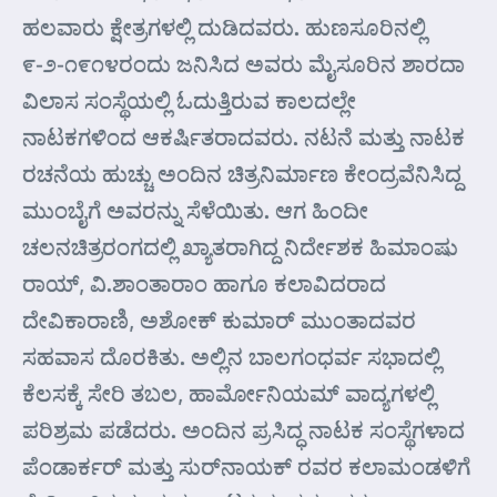
ಹಲವಾರು ಕ್ಷೇತ್ರಗಳಲ್ಲಿ ದುಡಿದವರು. ಹುಣಸೂರಿನಲ್ಲಿ
೯-೨-೧೯೧೪ರಂದು ಜನಿಸಿದ ಅವರು ಮೈಸೂರಿನ ಶಾರದಾ
ವಿಲಾಸ ಸಂಸ್ಥೆಯಲ್ಲಿ ಓದುತ್ತಿರುವ ಕಾಲದಲ್ಲೇ
ನಾಟಕಗಳಿಂದ ಆಕರ್ಷಿತರಾದವರು. ನಟನೆ ಮತ್ತು ನಾಟಕ
ರಚನೆಯ ಹುಚ್ಚು ಅಂದಿನ ಚಿತ್ರನಿರ್ಮಾಣ ಕೇಂದ್ರವೆನಿಸಿದ್ದ
ಮುಂಬೈಗೆ ಅವರನ್ನು ಸೆಳೆಯಿತು. ಆಗ ಹಿಂದೀ
ಚಲನಚಿತ್ರರಂಗದಲ್ಲಿ ಖ್ಯಾತರಾಗಿದ್ದ ನಿರ್ದೇಶಕ ಹಿಮಾಂಷು
ರಾಯ್, ವಿ.ಶಾಂತಾರಾಂ ಹಾಗೂ ಕಲಾವಿದರಾದ
ದೇವಿಕಾರಾಣಿ, ಅಶೋಕ್ ಕುಮಾರ್ ಮುಂತಾದವರ
ಸಹವಾಸ ದೊರಕಿತು. ಅಲ್ಲಿನ ಬಾಲಗಂಧರ್ವ ಸಭಾದಲ್ಲಿ
ಕೆಲಸಕ್ಕೆ ಸೇರಿ ತಬಲ, ಹಾರ್ಮೋನಿಯಮ್ ವಾದ್ಯಗಳಲ್ಲಿ
ಪರಿಶ್ರಮ ಪಡೆದರು. ಅಂದಿನ ಪ್ರಸಿದ್ಧ ನಾಟಕ ಸಂಸ್ಥೆಗಳಾದ
ಪೆಂಡಾರ್ಕರ್ ಮತ್ತು ಸುರ್‌ನಾಯಕ್ ರವರ ಕಲಾಮಂಡಳಿಗೆ