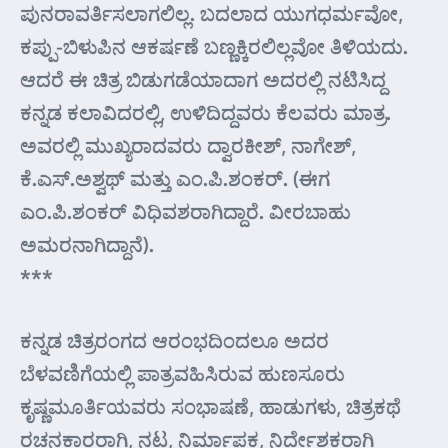
ಪುನರಾವರ್ತಿಸಲಾಗಲಿಲ್ಲ. ಬದಲಾದ ಯುಗಧರ್ಮವೋ,
ಕಪ್ಪು-ಬಿಳುಪಿನ ಆಕರ್ಷಣೆ ಬಣ್ಣಕ್ಕಿರಲಿಲ್ಲವೋ ತಿಳಿಯದು.
ಆದರೆ ಈ ಚಿತ್ರ ಬಿಡುಗಡೆಯಾದಾಗ ಅದರಲ್ಲಿ ನಟಿಸಿದ್ದ
ಕನ್ನಡ ಕಲಾವಿದರಲ್ಲಿ, ಉಳಿದಿದ್ದವರು ಕೆಲವರು ಮಾತ್ರ.
ಅವರಲ್ಲಿ ಮುಖ್ಯರಾದವರು ದ್ವಾರಕೀಶ್, ನಾಗೇಶ್,
ಕೆ.ಎಸ್.ಅಶ್ವಥ್ ಮತ್ತು ಎಂ.ಪಿ.ಶಂಕರ್. (ಈಗ
ಎಂ.ಪಿ.ಶಂಕರ್ ವಿಧಿವಶರಾಗಿದ್ದಾರೆ. ವೀರಬಾಹು
ಅಮರನಾಗಿದ್ದಾನೆ).
***
ಕನ್ನಡ ಚಿತ್ರರಂಗದ ಆರಂಭದಿಂದಲೂ ಅದರ
ಬೆಳವಣಿಗೆಯಲ್ಲಿ ಪಾತ್ರವಹಿಸಿರುವ ಹುಣಸೂರು
ಕೃಷ್ಣಮೂರ್ತಿಯವರು ಸಂಭಾಷಣೆ, ಹಾಡುಗಳು, ಚಿತ್ರಕಥೆ
ರಚನಕಾರರಾಗಿ, ನಟ, ನಿರ್ಮಾಪಕ, ನಿರ್ದೇಶಕರಾಗಿ