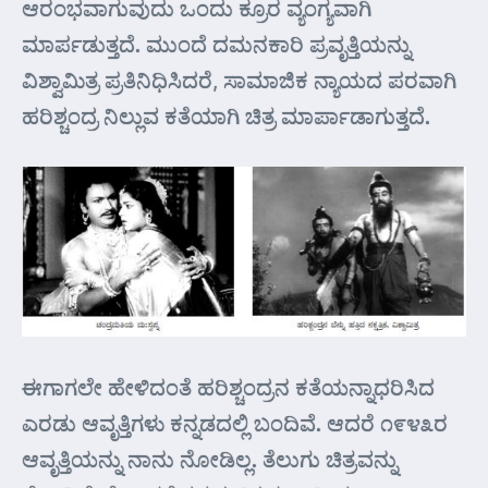
ಆರಂಭವಾಗುವುದು ಒಂದು ಕ್ರೂರ ವ್ಯಂಗ್ಯವಾಗಿ
ಮಾರ್ಪಡುತ್ತದೆ. ಮುಂದೆ ದಮನಕಾರಿ ಪ್ರವೃತ್ತಿಯನ್ನು
ವಿಶ್ವಾಮಿತ್ರ ಪ್ರತಿನಿಧಿಸಿದರೆ, ಸಾಮಾಜಿಕ ನ್ಯಾಯದ ಪರವಾಗಿ
ಹರಿಶ್ಚಂದ್ರ ನಿಲ್ಲುವ ಕತೆಯಾಗಿ ಚಿತ್ರ ಮಾರ್ಪಾಡಾಗುತ್ತದೆ.
ಈಗಾಗಲೇ ಹೇಳಿದಂತೆ ಹರಿಶ್ಚಂದ್ರನ ಕತೆಯನ್ನಾಧರಿಸಿದ
ಎರಡು ಆವೃತ್ತಿಗಳು ಕನ್ನಡದಲ್ಲಿ ಬಂದಿವೆ. ಆದರೆ ೧೯೪೩ರ
ಆವೃತ್ತಿಯನ್ನು ನಾನು ನೋಡಿಲ್ಲ. ತೆಲುಗು ಚಿತ್ರವನ್ನು