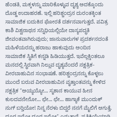
ಹೆಂಡತಿ, ಮಕ್ಕಳನ್ನು ಮಾರಿಕೊಳ್ಳುವ ದೃಶ್ಯ ಅದಕ್ಕೊಂದು
ದೊಡ್ಡ ಉದಾಹರಣೆ. ಇಲ್ಲಿ ಹರಿಶ್ಚಂದ್ರನ ದುರಂತಕ್ಕಿಂತ
ಸಾಮಾಜಿಕ ಬದುಕಿನ ಘೋರತೆ ದರ್ಶನವಾಗುತ್ತದೆ. ಪವಿತ್ರ
ಕಾಶಿ ವಿಶ್ವನಾಥನ ಸನ್ನಿಧಿಯಲ್ಲಿಯೇ ದಾಸ್ಯಪದ್ಧತಿ
ಜೀವಂತವಾಗಿರುವುದು; ಜಾನುವಾರುಗಳ ಪ್ರದರ್ಶನದಂತೆ
ಮಹಿಳೆಯರನ್ನು ಹರಾಜು ಹಾಕುವುದು ಅಂದಿನ
ಸಾಮಾಜಿಕ ಸ್ಥಿತಿಗೆ ಕನ್ನಡಿ ಹಿಡಿಯುತ್ತದೆ. ಇವೆಲ್ಲಕ್ಕಿಂತಲೂ
ಮನದಲ್ಲಿ ಸ್ಥಿರವಾಗಿ ನಿಲ್ಲುವ ದೃಶ್ಯವೆಂದರೆ ನಕ್ಷತ್ರಿಕ-
ವೀರಬಾಹುವಿನ ಸಂಭಾಷಣೆ. ಹರಿಶ್ಚಂದ್ರನನ್ನು ಕೊಳ್ಳಲು
ಮುಂದೆ ಬರುವ ವೀರಬಾಹುವಿನ ವೃತ್ತಾಂತವನ್ನು ಕೇಳಿದ
ನಕ್ಷತ್ರಿಕ “ಅಯ್ಯಯ್ಯೋ… ಸ್ಮಶಾನ ಕಾಯುವ ಹೀನ
ಕುಲದವನೇನೋ… ಛೇ… ಛೇ… ಹಾಗ್ಯಾಕೆ ಮುಂದುಕ್
ನುಗ್ ಬರ್‍ತಿಯೋ! ನಿನ್ನ ನೆರಳು ಬಿದ್ದರೆ ನನಗೆ ಮೈಲಿಗೆ ಆಗುತ್ತೆ.
ದೂರ ಇರೋ ದೂರ ಇರೋ” ಎನ್ನುತ್ತಾನೆ. ಪ್ರತಿಕ್ರಿಯೆಯಾಗಿ