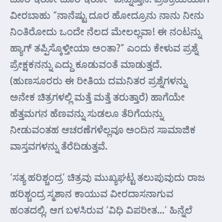
ವೀರಬಾಹು “ನಾನೆಷ್ಟು ದೂರ ಹೋದ್ರೂನು ನಾನು ನೀನು
ನಿಂತಿರೋದು ಒಂದೇ ನೆಲದ ಮೇಲಲ್ಲವಾ! ಈ ನಂಟನ್ನು
ಹ್ಯಾಗ್ ತಪ್ಪಿಸ್ಕೊಳ್ತೀಯಾ ಅಂತಾ?” ಎಂದು ಕೇಳುವ ಪ್ರಶ್ನೆ
ಪ್ರೇಕ್ಷಕನನ್ನು ಎದ್ದು ಕೂಡುವಂತೆ ಮಾಡುತ್ತದೆ.
(ಹುಣಸೂರರು ಈ ರೀತಿಯ ದಮನಿತರ ಪ್ರಶ್ನೆಗಳನ್ನು
ಅನೇಕ ಚಿತ್ರಗಳಲ್ಲಿ ಮತ್ತೆ ಮತ್ತೆ ತರುತ್ತಾರೆ) ಹಾಗೆಯೇ
ಹೆತ್ತಮಗನ ಹೆಣವನ್ನು ಸುಡಲೂ ತೆರಿಗೆಯನ್ನು
ನೀಡುವಂತಹ ಆಚರಣೆಗಳೆಲ್ಲವೂ ಅಂದಿನ ಸಾಮಾಜಿಕ
ವಾಸ್ತವಗಳನ್ನು ತೆರೆದಿಡುತ್ತವೆ.
‘ಸತ್ಯ ಹರಿಶ್ಚಂದ್ರ’ ಚಿತ್ರವು ಮುಖ್ಯಘಟ್ಟ ತಲುಪುವುದು ರಾಜ
ಹರಿಶ್ಚಂದ್ರ ಸ್ಮಶಾನ ಕಾಯುವ ವೀರದಾಸನಾಗುವ
ಹಂತದಲ್ಲಿ. ಆಗ ಬಳಸಿರುವ ‘ವಿಧಿ ವಿಪರೀತ…’ ಹಿನ್ನೆಲೆ