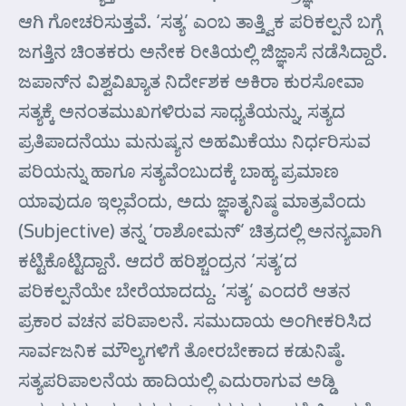
ಆಗಿ ಗೋಚರಿಸುತ್ತವೆ. ‘ಸತ್ಯ’ ಎಂಬ ತಾತ್ತ್ವಿಕ ಪರಿಕಲ್ಪನೆ ಬಗ್ಗೆ
ಜಗತ್ತಿನ ಚಿಂತಕರು ಅನೇಕ ರೀತಿಯಲ್ಲಿ ಜಿಜ್ಞಾಸೆ ನಡೆಸಿದ್ದಾರೆ.
ಜಪಾನ್‌ನ ವಿಶ್ವವಿಖ್ಯಾತ ನಿರ್ದೇಶಕ ಅಕಿರಾ ಕುರಸೋವಾ
ಸತ್ಯಕ್ಕೆ ಅನಂತಮುಖಗಳಿರುವ ಸಾಧ್ಯತೆಯನ್ನು, ಸತ್ಯದ
ಪ್ರತಿಪಾದನೆಯು ಮನುಷ್ಯನ ಅಹಮಿಕೆಯು ನಿರ್ಧರಿಸುವ
ಪರಿಯನ್ನು ಹಾಗೂ ಸತ್ಯವೆಂಬುದಕ್ಕೆ ಬಾಹ್ಯ ಪ್ರಮಾಣ
ಯಾವುದೂ ಇಲ್ಲವೆಂದು, ಅದು ಜ್ಞಾತೃನಿಷ್ಠ ಮಾತ್ರವೆಂದು
(Subjective) ತನ್ನ ‘ರಾಶೋಮನ್’ ಚಿತ್ರದಲ್ಲಿ ಅನನ್ಯವಾಗಿ
ಕಟ್ಟಿಕೊಟ್ಟಿದ್ದಾನೆ. ಆದರೆ ಹರಿಶ್ಚಂದ್ರನ ‘ಸತ್ಯ’ದ
ಪರಿಕಲ್ಪನೆಯೇ ಬೇರೆಯಾದದ್ದು. ‘ಸತ್ಯ’ ಎಂದರೆ ಆತನ
ಪ್ರಕಾರ ವಚನ ಪರಿಪಾಲನೆ. ಸಮುದಾಯ ಅಂಗೀಕರಿಸಿದ
ಸಾರ್ವಜನಿಕ ಮೌಲ್ಯಗಳಿಗೆ ತೋರಬೇಕಾದ ಕಡುನಿಷ್ಠೆ.
ಸತ್ಯಪರಿಪಾಲನೆಯ ಹಾದಿಯಲ್ಲಿ ಎದುರಾಗುವ ಅಡ್ಡಿ