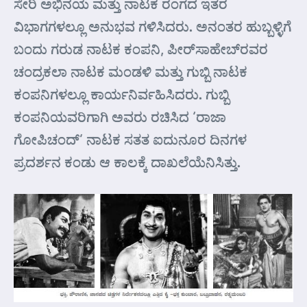
ಸೇರಿ ಅಭಿನಯ ಮತ್ತು ನಾಟಕ ರಂಗದ ಇತರ
ವಿಭಾಗಗಳಲ್ಲೂ ಅನುಭವ ಗಳಿಸಿದರು. ಅನಂತರ ಹುಬ್ಬಳ್ಳಿಗೆ
ಬಂದು ಗರುಡ ನಾಟಕ ಕಂಪನಿ, ಪೀರ್‌ಸಾಹೇಬ್‌ರವರ
ಚಂದ್ರಕಲಾ ನಾಟಕ ಮಂಡಳಿ ಮತ್ತು ಗುಬ್ಬಿ ನಾಟಕ
ಕಂಪನಿಗಳಲ್ಲೂ ಕಾರ್ಯನಿರ್ವಹಿಸಿದರು. ಗುಬ್ಬಿ
ಕಂಪನಿಯವರಿಗಾಗಿ ಅವರು ರಚಿಸಿದ ‘ರಾಜಾ
ಗೋಪಿಚಂದ್’ ನಾಟಕ ಸತತ ಐದುನೂರ ದಿನಗಳ
ಪ್ರದರ್ಶನ ಕಂಡು ಆ ಕಾಲಕ್ಕೆ ದಾಖಲೆಯೆನಿಸಿತ್ತು.