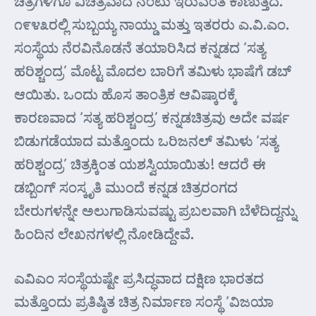
ಚಿತ್ರಗಳಿಗೂ ವಿಚಿತ್ರವಾದ ನಂಟು ಇರುವಂತೆ ಕಾಣುತ್ತದೆ.
೧೯೪೩ರಲ್ಲಿ ಸುಬ್ಬಯ್ಯ ನಾಯ್ಡು ಮತ್ತು ಇತರರು ಎ.ವಿ.ಎಂ.
ಸಂಸ್ಥೆಯ ನೆರವಿನೊಡನೆ ತಯಾರಿಸಿದ ಕನ್ನಡದ ‘ಸತ್ಯ
ಹರಿಶ್ಚಂದ್ರ’ ಮೊಟ್ಟ ಮೊದಲ ಬಾರಿಗೆ ತಮಿಳು ಭಾಷೆಗೆ ಡಬ್
ಆಯಿತು. ಒಂದು ಹೊಸ ತಾಂತ್ರಿಕ ಆವಿಷ್ಕಾರಕ್ಕೆ
ಕಾರಣವಾದ ‘ಸತ್ಯ ಹರಿಶ್ಚಂದ್ರ’ ಕನ್ನಡಚಿತ್ರವು ಅದೇ ವರ್ಷ
ಬಿಡುಗಡೆಯಾದ ಮತ್ತೊಂದು ಒರಿಜನಲ್ ತಮಿಳು ‘ಸತ್ಯ
ಹರಿಶ್ಚಂದ್ರ’ ಚಿತ್ರಕ್ಕಿಂತ ಯಶಸ್ವಿಯಾಯಿತು! ಆದರೆ ಈ
ಡಬ್ಬಿಂಗ್ ಸಂಸ್ಕೃತಿ ಮುಂದೆ ಕನ್ನಡ ಚಿತ್ರರಂಗದ
ಬೇರುಗಳನ್ನೇ ಅಲುಗಾಡಿಸುವಷ್ಟು ಪ್ರಬಲವಾಗಿ ಬೆಳೆದಿದ್ದನ್ನು
ಹಿಂದಿನ ಲೇಖನಗಳಲ್ಲಿ ನೋಡಿದ್ದೇವೆ.
ಎವಿ‌ಎಂ ಸಂಸ್ಥೆಯಷ್ಟೇ ಪ್ರಸಿದ್ಧವಾದ ದಕ್ಷಿಣ ಭಾರತದ
ಮತ್ತೊಂದು ಪ್ರತಿಷ್ಠಿತ ಚಿತ್ರ ನಿರ್ಮಾಣ ಸಂಸ್ಥೆ ‘ವಿಜಯಾ