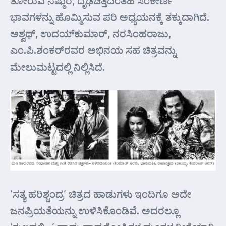
ಭಾವಗಳನ್ನು ಹೊಮ್ಮಿಸುವ ಪರಿ ಅಧ್ಯಯನಕ್ಕೆ ತಕ್ಕುದಾಗಿದೆ.
ಅಶ್ವಥ್, ಉದಯ್‌ಕುಮಾರ್, ನರಸಿಂಹರಾಜು,
ಎಂ.ಪಿ.ಶಂಕರ್‌ರವರ ಅಭಿನಯ ಸಹ ಚಿತ್ರವನ್ನು
ಮೇಲುಮಟ್ಟದಲ್ಲಿ ನಿಲ್ಲಿಸಿದೆ.
‘ಸತ್ಯ ಹರಿಶ್ಚಂದ್ರ’ ಚಿತ್ರದ ಹಾಡುಗಳು ಇಂದಿಗೂ ಅದೇ
ಜನಪ್ರಿಯತೆಯನ್ನು ಉಳಿಸಿಕೊಂಡಿವೆ. ಅದರಲ್ಲೂ