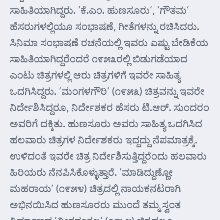
ಸಾಹಿತಿಯಾಗಿದ್ದರು. ’ಕೆ.ಎಂ. ಹುಣಸೂರು’, ’ಗೌತಮ’
ಹೆಸರುಗಳಲ್ಲಿಯೂ ಸಂಭಾಷಣೆ, ಗೀತೆಗಳನ್ನು ರಚಿಸಿದರು.
ಸಿನಿಮಾ ಸಂಭಾಷಣೆ ರಚನೆಯಲ್ಲಿ ಇವರು ಎಷ್ಟು ಬೇಡಿಕೆಯ
ಸಾಹಿತಿಯಾಗಿದ್ದರೆಂದರೆ ೧೯೫೩ರಲ್ಲಿ ಬಿಡುಗಡೆಯಾದ
ಎಂಟು ಚಿತ್ರಗಳಲ್ಲಿ ಆರು ಚಿತ್ರಗಳಿಗೆ ಇವರೇ ಸಾಹಿತ್ಯ
ಒದಗಿಸಿದ್ದರು. ’ಮಂಗಳಗೌರಿ’ (೧೯೫೩) ಚಿತ್ರವನ್ನು ಇವರೇ
ನಿರ್ದೇಶಿಸಿದ್ದರೂ, ನಿರ್ದೇಶಕರ ಹೆಸರು ಟಿ.ಆರ್. ಸುಂದರಂ
ಅವರಿಗೆ ದಕ್ಕಿತು. ಹುಣಸೂರು ಅವರು ಸಾಹಿತ್ಯ ಒದಗಿಸಿದ
ಹಲವಾರು ಚಿತ್ರಗಳ ನಿರ್ದೇಶಕರು ಇದ್ದದ್ದು ನೆಪಮಾತ್ರಕ್ಕೆ.
ಉಳಿದಂತೆ ಇವರೇ ಚಿತ್ರ ನಿರ್ದೇಶಿಸುತ್ತಿದ್ದರೆಂದು ಹಲವಾರು
ಹಿರಿಯರು ನೆನಪಿಸಿಕೊಳ್ಳುತ್ತಾರೆ. ’ಮಾಡಿದ್ದುಣ್ಣೋ
ಮಹರಾಯ’ (೧೯೫೪) ಚಿತ್ರದಲ್ಲಿ ನಾಯಕನಟರಾಗಿ
ಅಭಿನಯಿಸಿದ ಹುಣಸೂರರು ಮುಂದೆ ತಮ್ಮ ಸ್ವಂತ