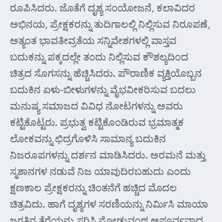
ರೂಪಿಸಿದರು. ಜೊತೆಗೆ ದೃಶ್ಯ ಸಂಯೋಜನೆ, ಕಲಾವಿದರ
ಅಭಿನಯ, ಪ್ರೇಕ್ಷಕರನ್ನು ತುದಿಗಾಲಲ್ಲಿ ನಿಲ್ಲಿಸುವ ನಿರೂಪಣೆ,
ಅತ್ಯಂತ ಭಾವತೀವ್ರತೆಯ ಸನ್ನಿವೇಶಗಳಲ್ಲಿ ವಾಸ್ತವ
ಬದುಕನ್ನು ಪಕ್ಕದಲ್ಲೇ ತಂದು ನಿಲ್ಲಿಸುವ ಕೌಶಲ್ಯದಿಂದ
ಚಿತ್ರದ ಸೊಗಸನ್ನು ಹೆಚ್ಚಿಸಿದರು. ಪೌರಾಣಿಕ ವ್ಯಕ್ತಿಯೊಬ್ಬನ
ಬದುಕಿನ ಏಳು-ಬೀಳುಗಳನ್ನು ವೈಭವೀಕರಿಸುವ ಬದಲು
ಮನುಷ್ಯ ಸಮಾಜದ ವಿವಿಧ ನೋಟಗಳನ್ನು ಅವರು
ಕಟ್ಟಿಕೊಟ್ಟರು. ಪ್ರಭುತ್ವ ಕಟ್ಟಿಕೊಂಡಿರುವ ಭ್ರಮಾತ್ಮಕ
ಲೋಕವನ್ನು ಛಿದ್ರಗೊಳಿಸಿ ಸಾಮಾನ್ಯ ಬದುಕಿನ
ನಿಜರೂಪಗಳನ್ನು ದರ್ಶನ ಮಾಡಿಸಿದರು. ಅರಮನೆ ಮತ್ತು
ಸ್ಮಶಾನಗಳ ನಡುವೆ ನಿಜ ಯಾವುದಿರಬಹುದು ಎಂದು
ಕ್ಷಣಕಾಲ ಪ್ರೇಕ್ಷಕರನ್ನು ಚಿಂತನೆಗೆ ಹಚ್ಚಿದ ಮೊದಲ
ಚಿತ್ರವಿದು. ಹಾಗೆ ದೃಶ್ಯಗಳ ಸರಣಿಯನ್ನು ನಿರ್ಮಿಸಿ ಮಾಯಾ
ಜಗತ್ತಿನ ತೆರೆಯನ್ನು ಸರಿಸಿ ನೋಡುವಂಥ ಅಪೂರ್ವವಾದ