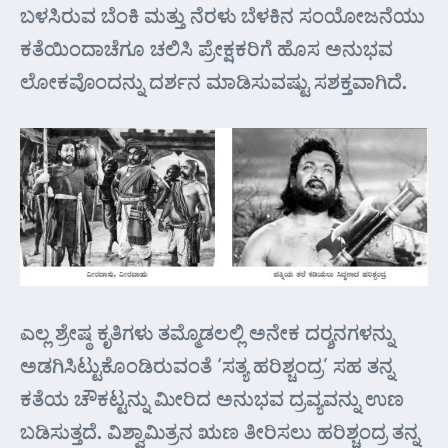
ಬಳಸಿರುವ ಬೆಂಕಿ ಮತ್ತು ನೆರಳು ಬೆಳಕಿನ ಸಂಯೋಜನೆಯು
ಕತೆಯಿಂದಾಚೆಗೂ ಚಲಿಸಿ ಪ್ರೇಕ್ಷಕರಿಗೆ ಹೊಸ ಅನುಭವ
ಲೋಕವೊಂದನ್ನು ದರ್ಶನ ಮಾಡಿಸುವಷ್ಟು ಸಶಕ್ತವಾಗಿದೆ.
ಎಲ್ಲ ಶ್ರೇಷ್ಠ ಕೃತಿಗಳು ತಮ್ಮೊಡಲಲ್ಲಿ ಅನೇಕ ದರ್‍ಶನಗಳನ್ನು
ಅಡಗಿಸಿಟ್ಟುಕೊಂಡಿರುವಂತೆ ‘ಸತ್ಯ ಹರಿಶ್ಚಂದ್ರ’ ಸಹ ತನ್ನ
ಕತೆಯ ಚೌಕಟ್ಟನ್ನು ಮೀರಿದ ಅನುಭವ ದ್ರವ್ಯವನ್ನು ಉಣ
ಬಡಿಸುತ್ತದೆ. ವಿಶ್ವಾಮಿತ್ರನ ಋಣ ತೀರಿಸಲು ಹರಿಶ್ಚಂದ್ರ ತನ್ನ