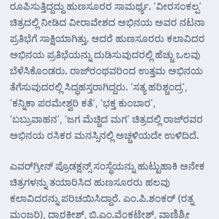
ರೂಪಿಸುತ್ತಿದ್ದದ್ದು ಹುಣಸೂರರ ಸಾಮರ್ಥ್ಯ. ‘ವೀರಸಂಕಲ್ಪ’
ಚಿತ್ರದಲ್ಲಿ ನೀಡಿದ ವೀರಾವೇಶದ ಅಭಿನಯ ಅವರ ನಟನಾ
ಪ್ರತಿಭೆಗೆ ಸಾಕ್ಷಿಯಾಗಿತ್ತು. ಆದರೆ ಹುಣಸೂರರು ಕಲಾವಿದರ
ಅಭಿನಯ ಪ್ರತಿಭೆಯನ್ನು ದುಡಿಸುವುದರಲ್ಲಿ ಹೆಚ್ಚು ಒಲವು
ಬೆಳೆಸಿಕೊಂಡರು. ರಾಜ್‌ರಂಥವರಿಂದ ಉತ್ತಮ ಅಭಿನಯ
ತೆಗೆಸುವುದರಲ್ಲಿ ಸಿದ್ಧಹಸ್ತರಾಗಿದ್ದರು. ‘ಸತ್ಯ ಹರಿಶ್ಚಂದ್ರ’,
‘ಕನ್ನಿಕಾ ಪರಮೇಶ್ವರಿ ಕತೆ’, ‘ಭಕ್ತ ಕುಂಬಾರ’,
‘ಬಬ್ರುವಾಹನ’, ‘ಜಗ ಮೆಚ್ಚಿದ ಮಗ’ ಚಿತ್ರದಲ್ಲಿ ರಾಜ್‌ರವರ
ಅಭಿನಯ ರಸಿಕರ ಮನಸ್ಸಿನಲ್ಲಿ ಅಚ್ಚಳಿಯದೇ ಉಳಿದಿದೆ.
ಎವರ್‌ಗ್ರೀನ್ ಪ್ರೊಡಕ್ಷನ್ಸ್ ಸಂಸ್ಥೆಯನ್ನು ಹುಟ್ಟುಹಾಕಿ ಅನೇಕ
ಚಿತ್ರಗಳನ್ನು ತಯಾರಿಸಿದ ಹುಣಸೂರರು ಹಲವು
ಕಲಾವಿದರನ್ನು ಪರಿಚಯಿಸಿದ್ದಾರೆ. ಎಂ.ಪಿ.ಶಂಕರ್ (ರತ್ನ
ಮಂಜರಿ), ದ್ವಾರಕೀಶ್, ಬಿ.ಎಂ.ವೆಂಕಟೇಶ್, ವಾಣಿಶ್ರೀ