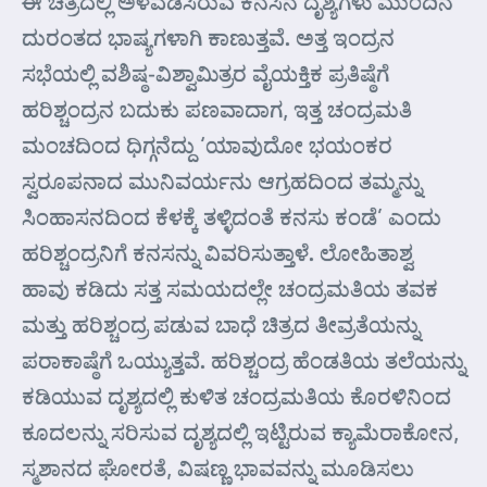
ಈ ಚಿತ್ರದಲ್ಲಿ ಅಳವಡಿಸಿರುವ ಕನಸಿನ ದೃಶ್ಯಗಳು ಮುಂದಿನ
ದುರಂತದ ಭಾಷ್ಯಗಳಾಗಿ ಕಾಣುತ್ತವೆ. ಅತ್ತ ಇಂದ್ರನ
ಸಭೆಯಲ್ಲಿ ವಶಿಷ್ಠ-ವಿಶ್ವಾಮಿತ್ರರ ವೈಯಕ್ತಿಕ ಪ್ರತಿಷ್ಠೆಗೆ
ಹರಿಶ್ಚಂದ್ರನ ಬದುಕು ಪಣವಾದಾಗ, ಇತ್ತ ಚಂದ್ರಮತಿ
ಮಂಚದಿಂದ ಧಿಗ್ಗನೆದ್ದು ‘ಯಾವುದೋ ಭಯಂಕರ
ಸ್ವರೂಪನಾದ ಮುನಿವರ್ಯನು ಆಗ್ರಹದಿಂದ ತಮ್ಮನ್ನು
ಸಿಂಹಾಸನದಿಂದ ಕೆಳಕ್ಕೆ ತಳ್ಳಿದಂತೆ ಕನಸು ಕಂಡೆ’ ಎಂದು
ಹರಿಶ್ಚಂದ್ರನಿಗೆ ಕನಸನ್ನು ವಿವರಿಸುತ್ತಾಳೆ. ಲೋಹಿತಾಶ್ವ
ಹಾವು ಕಡಿದು ಸತ್ತ ಸಮಯದಲ್ಲೇ ಚಂದ್ರಮತಿಯ ತವಕ
ಮತ್ತು ಹರಿಶ್ಚಂದ್ರ ಪಡುವ ಬಾಧೆ ಚಿತ್ರದ ತೀವ್ರತೆಯನ್ನು
ಪರಾಕಾಷ್ಠೆಗೆ ಒಯ್ಯುತ್ತವೆ. ಹರಿಶ್ಚಂದ್ರ ಹೆಂಡತಿಯ ತಲೆಯನ್ನು
ಕಡಿಯುವ ದೃಶ್ಯದಲ್ಲಿ ಕುಳಿತ ಚಂದ್ರಮತಿಯ ಕೊರಳಿನಿಂದ
ಕೂದಲನ್ನು ಸರಿಸುವ ದೃಶ್ಯದಲ್ಲಿ ಇಟ್ಟಿರುವ ಕ್ಯಾಮೆರಾಕೋನ,
ಸ್ಮಶಾನದ ಘೋರತೆ, ವಿಷಣ್ಣ ಭಾವವನ್ನು ಮೂಡಿಸಲು