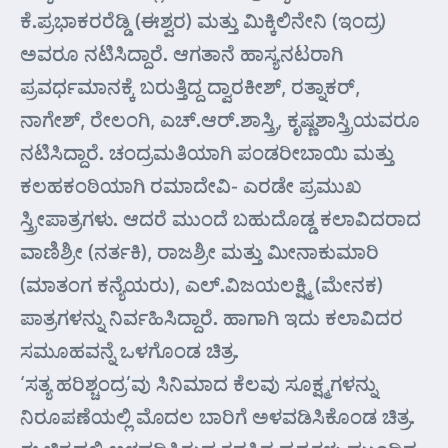
ಕೆ.ಪ್ರಭಾಕರರೆಡ್ಡಿ (ಈಶ್ವರ) ಮತ್ತು ಮಿಕ್ಕಿಲಿನೇನಿ (ಇಂದ್ರ)
ಅವರೂ ನಟಿಸಿದ್ದಾರೆ. ಆಗತಾನೆ ಹಾಸ್ಯನಟರಾಗಿ
ಪ್ರವರ್ಧಮಾನಕ್ಕೆ ಬರುತ್ತಿದ್ದ ದ್ವಾರಕೀಶ್, ರತ್ನಾಕರ್,
ನಾಗೇಶ್, ರೇಲಂಗಿ, ಎಚ್.ಆರ್.ಶಾಸ್ತ್ರಿ, ಕೃಷ್ಣಶಾಸ್ತ್ರಿಯವರೂ
ನಟಿಸಿದ್ದಾರೆ. ಚಂದ್ರಮತಿಯಾಗಿ ಪಂಡರೀಬಾಯಿ ಮತ್ತು
ಕಲಹಕಂಠಿಯಾಗಿ ರಮಾದೇವಿ- ಎರಡೇ ಪ್ರಮುಖ
ಸ್ತ್ರೀಪಾತ್ರಗಳು. ಆದರೆ ಮುಂದೆ ಬಹುದೊಡ್ಡ ಕಲಾವಿದರಾದ
ವಾಣಿಶ್ರೀ (ನರ್ತಕಿ), ರಾಜಶ್ರೀ ಮತ್ತು ಮೀನಾಕುಮಾರಿ
(ಮಾತಂಗ ಕನ್ಯೆಯರು), ಎಲ್.ವಿಜಯಲಕ್ಷ್ಮಿ (ಮೇನಕ)
ಪಾತ್ರಗಳನ್ನು ನಿರ್ವಹಿಸಿದ್ದಾರೆ. ಹಾಗಾಗಿ ಇದು ಕಲಾವಿದರ
ಸಮೂಹವನ್ನೆ ಒಳಗೊಂಡ ಚಿತ್ರ.
‘ಸತ್ಯ ಹರಿಶ್ಚಂದ್ರ’ವು ಸಿನಿಮಾದ ಕೆಲವು ಸೂಕ್ಷ್ಮಗಳನ್ನು
ನಿರೂಪಣೆಯಲ್ಲಿ ಮೊದಲ ಬಾರಿಗೆ ಅಳವಡಿಸಿಕೊಂಡ ಚಿತ್ರ.