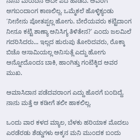
ನಾನು ಮರುದಿನ ಅದೇ ಪದ ಹಾಡಿದೆ. ಅವರಿಗೆ
ಆಗಬಂದಾಂಗ ಕಾಣಲಿಲ್ಲ. ಒಮ್ಮೆಕಲೆ ಹೊಳ್ಳಿಕ್ಯಂಡು
‘ನೀನೇನು ಪೋತಪ್ಪಲ್ಲ ಹೋಗು. ಬೇರೆಯವರು ಕಟ್ಟಿದಾಂಗ
ನೀನೂ ಕಟ್ಟಿ ಶಾಣ್ಯಾ ಅನಿಸಿಗ್ಯ ತಿಳಿತೇನ?’ ಎಂದು ಜಲಮಿಲೆ
ಗದರಿಸಿದರು… ಇಲ್ಲದ ಹುರುಪು ತೋರಿದವರು, ರೊಕ್ಕಾ
ಬಿಚೊ ಆಸಾಮಿಯಲ್ಲ ಅನಿಸುತ್ಲೆ ಎದ್ದು ಹೋಗು
ಅನ್ನೋದೊಂದಽ ಬಾಕಿ, ಹಾಂಗಿತ್ತು ಗಂಟಿಕ್ಕಿದ ಅವರ
ಮುಖ.
ಅಮಾಸಿದಾನ ಪಡೆದವರಾಂಗ ಎದ್ದು ಹೊರಗೆ ಬಂದಿದ್ದೆ.
ನಾನು ಮತ್ತೆ ಆ ಕಡೀಗೆ ತಲೀ ಹಾಕಲಿಲ್ಲ.
ಒಂದು ವಾರ ಕಳದ ಮ್ಯಾಲ, ಬೆಳಕು ಹರಿಯಾಕ ಮೊದಲು
ಎರಡೆರಡು ಶೆಡ್ಡುಗಳು ಅಕ್ಕನ ಮನಿ ಮುಂದಕ ಬಂದು