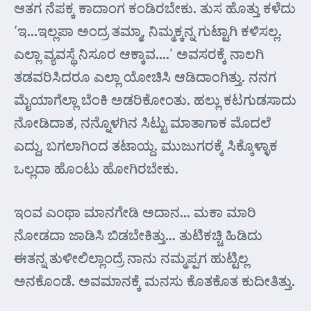
ಆತಗ ನೆಪಕ್ಕ ಕಾದಾಂಗ ಕಂಡಿರಬೇಕು. ತುಸ ಹೊತ್ತು ಕಳೆದು
‘ಇ…ಇಲ್ಲಪಾ ಅಂದ್ರ ತಮ್ಮಾ, ನಿಮ್ಮಕ್ಕನ್ನ ಗುಟ್ಟಾಗಿ ಕಳಿಸಲ್ಲ.
ಎಲ್ಲಾ ವ್ಯವಸ್ಥೆ ನಿಸೂರ ಆಕ್ಕಾವ….’ ಅವಸರಕ್ಕೆ ನಾಲಗಿ
ತಡವರಿಸಿದರೂ ಎಲ್ಲಾ ಯೋಚಿಸಿ ಆಡಿದಾಂಗಿತ್ತು. ನನಗ
ಮೈಯಾಗೆಲ್ಲಾ ಬೆಂಕಿ ಅಡರಿಕೋಂತು. ಹಲ್ಲು ಕಟಗುಡಸಾದು
ನೋಡಿದಾತ, ನನ್ನೊಳಗಿನ ಸಿಟ್ಟು ಮಾತಾಗಾಕ ಮೊದಲೆ
ಎದ್ದು, ಬಗಲಾಗಿಂದ ತಟಾಯ್ದ. ಮುಜುಗರಕ್ಕೆ ಸಿಕ್ಕೊಳ್ಳಾಕ
ಒಲ್ಲದಾ ಹೊಂಟು ಹೋಗಿರಬೇಕು.
ಇಂವ ಎಂಥಾ ಮಾನಗೇಡಿ ಅದಾನ… ಮಕಾ ಮಾರಿ
ನೋಡದಾ ಜಾಡಿಸಿ ಬಿಡಬೇಕಿತ್ತು… ತುಟಿಕಚ್ಚಿ ಹಿಡಿದು
ಈತನ್ನ ತುಳೀಲಿಲ್ಲಾಂದ್ರೆ ನಾನು ನಮ್ಮಪ್ಪಗ ಹುಟ್ಟಿಲ್ಲ
ಅನಕೊಂಡೆ. ಅವಮಾನಕ್ಕೆ ಮನಸು ಕೊತಕೊತ ಕುದೀತಿತ್ತು.