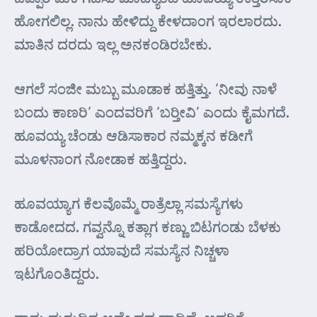
ಹೋಗಲಿಲ್ಲ. ನಾನು ಹೇಳಿದ್ದು ಕೇಳದಾಂಗ ಇರಲಾರದು.
ಮಾತಿನ ದರದು ಇಲ್ಲ ಅನಕಂಡಿರಬೇಕು.
ಆಗಲೆ ಸಂಜೀ ಮಬ್ಬು ಮೂಡಾಕ ಹತ್ತಿತ್ತು. ‘ನೀವು ನಾಳೆ
ಬಂದು ಕಾಣರಿ’ ಎಂದವರಿಗೆ ‘ಬರ್‍ತೀವಿ’ ಎಂದು ಕೈಮಗದೆ.
ಹೂವಯ್ಯ ಚೆಂಡು ಆಡಿಸಾಕಾರ ನಮ್ಮಕ್ಕನ ಕಡೀಗೆ
ಮೂಳನಾಂಗ ನೋಡಾಕ ಹತ್ತಿದ್ದರು.
ಹೂವಯ್ಯಾಗ ಕೆಲವೊಮ್ಮೆ ರಾತ್ರೆಲ್ಲಾ ಸಮಸ್ಯೆಗಳು
ಕಾಡೋದದ. ಗವ್ವನ್ನೊ ಕತ್ಲಾಗ ಕಣ್ಣು ಬಿಟಗಂಡು ಬೆಳಕು
ಹರಿಯೋದ್ರಾಗ ಯಾವುದೆ ಸಮಸ್ಯೆನ ನಿಚ್ಚಳಾ
ಇಟಗೊಂತಿದ್ದರು.