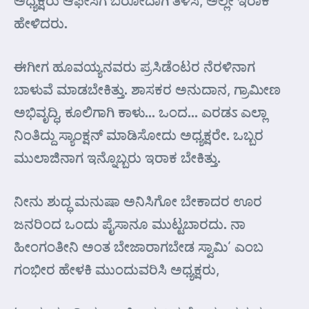
ಅಧ್ಯಕ್ಷರು ಆಫೀಸಿಗೆ ಬರೋದಾಗಿ ತಿಳಿಸಿ, ಅಲ್ಲೇ ಇರಾಕ
ಹೇಳಿದರು.
ಈಗೀಗ ಹೂವಯ್ಯನವರು ಪ್ರಸಿಡೆಂಟರ ನೆರಳಿನಾಗ
ಬಾಳುವೆ ಮಾಡಬೇಕಿತ್ತು. ಶಾಸಕರ ಅನುದಾನ, ಗ್ರಾಮೀಣ
ಅಭಿವೃದ್ಧಿ, ಕೂಲಿಗಾಗಿ ಕಾಳು… ಒಂದ… ಎರಡಽ ಎಲ್ಲಾ
ನಿಂತಿದ್ದು ಸ್ಯಾಂಕ್ಷನ್ ಮಾಡಿಸೋದು ಅಧ್ಯಕ್ಷರೇ. ಒಬ್ಬರ
ಮುಲಾಜಿನಾಗ ಇನ್ನೊಬ್ಬರು ಇರಾಕ ಬೇಕಿತ್ತು.
ನೀನು ಶುದ್ಧ ಮನುಷಾ ಅನಿಸಿಗೋ ಬೇಕಾದರ ಊರ
ಜನರಿಂದ ಒಂದು ಪೈಸಾನೂ ಮುಟ್ಟಬಾರದು. ನಾ
ಹೀಂಗಂತೀನಿ ಅಂತ ಬೇಜಾರಾಗಬೇಡ ಸ್ವಾಮಿ’ ಎಂಬ
ಗಂಭೀರ ಹೇಳಕಿ ಮುಂದುವರಿಸಿ ಅಧ್ಯಕ್ಷರು,