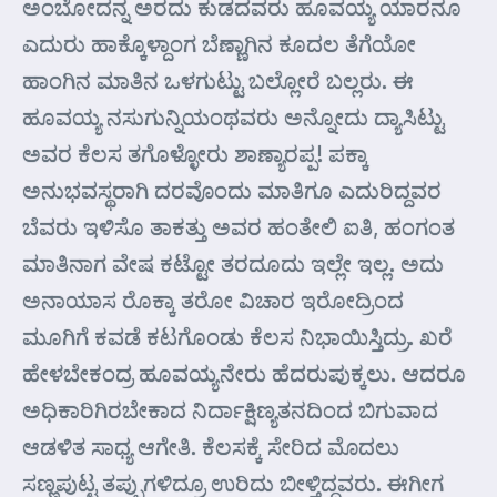
ಅಂಬೋದನ್ನ ಅರದು ಕುಡದವರು ಹೂವಯ್ಯ ಯಾರನೂ
ಎದುರು ಹಾಕ್ಕೊಳ್ದಾಂಗ ಬೆಣ್ಣಾಗಿನ ಕೂದಲ ತೆಗೆಯೋ
ಹಾಂಗಿನ ಮಾತಿನ ಒಳಗುಟ್ಟು ಬಲ್ಲೋರೆ ಬಲ್ಲರು. ಈ
ಹೂವಯ್ಯ ನಸುಗುನ್ನಿಯಂಥವರು ಅನ್ನೋದು ದ್ಯಾಸಿಟ್ಟು
ಅವರ ಕೆಲಸ ತಗೊಳ್ಳೋರು ಶಾಣ್ಯಾರಪ್ಪ! ಪಕ್ಕಾ
ಅನುಭವಸ್ಥರಾಗಿ ದರವೊಂದು ಮಾತಿಗೂ ಎದುರಿದ್ದವರ
ಬೆವರು ಇಳಿಸೊ ತಾಕತ್ತು ಅವರ ಹಂತೇಲಿ ಐತಿ, ಹಂಗಂತ
ಮಾತಿನಾಗ ವೇಷ ಕಟ್ಟೋ ತರದೂದು ಇಲ್ಲೇ ಇಲ್ಲ. ಅದು
ಅನಾಯಾಸ ರೊಕ್ಕಾ ತರೋ ವಿಚಾರ ಇರೋದ್ರಿಂದ
ಮೂಗಿಗೆ ಕವಡೆ ಕಟಗೊಂಡು ಕೆಲಸ ನಿಭಾಯಿಸ್ತಿದ್ರು. ಖರೆ
ಹೇಳಬೇಕಂದ್ರ ಹೂವಯ್ಯನೇರು ಹೆದರುಪುಕ್ಕಲು. ಆದರೂ
ಅಧಿಕಾರಿಗಿರಬೇಕಾದ ನಿರ್ದಾಕ್ಷಿಣ್ಯತನದಿಂದ ಬಿಗುವಾದ
ಆಡಳಿತ ಸಾಧ್ಯ ಆಗೇತಿ. ಕೆಲಸಕ್ಕೆ ಸೇರಿದ ಮೊದಲು
ಸಣ್ಣಪುಟ್ಟ ತಪ್ಪುಗಳಿದ್ರೂ ಉರಿದು ಬೀಳ್ತಿದ್ದವರು. ಈಗೀಗ