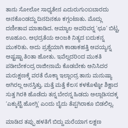
ತಾನು ಸೋಲೋ ಸಾಧ್ಯತೇನ ಎದುರುಗುಂಬಬಾರದು
ಅನಕೊಂಡದ್ದು ದಿನದಿನಕೂ ಕಗ್ಗಂಟಾತು. ಮೊದ್ಲು
ದಣೀತಾವ ಮಾತಾಡಿದ. ಆಮ್ಯಾಲ ಅವರಿವರ್‍ನ ‘ಛೂ’ ಬಿಟ್ಟ,
ಊಹೂಂ. ಅಭದ್ರತೆಯ ಅಂಜಕಿ ನಿತ್ಯದ ಬದುಕನ್ನ
ಮುಕರಿತು. ಅದು ಪ್ರಶ್ನೆಯಾಗಿ ಕಾಡಾಕಹತ್ತಿ ಆವಯ್ಯನ್ನ
ಅಷ್ಟಷ್ಟಾ ತಿಂತಾ ಹೋತು. ಇವೆಲ್ಲದರಿಂದ ಮುಕತಿ
ಪಡೀಬೇಕಂದ್ರ ರಾಜೀನಾಮೆ ಕೊಡಬೇಕು ಅನಿಸಿದರ
ಮರುಕ್ಷಣಕ್ಕೆ ವರತೆ ರೊಕ್ಕಾ ಇಲ್ಲಾಂದ್ರ ತಾನು ಮನುಷ್ಯಾ
ಆಗಿರಲ್ಲ ಅನಸ್ತಿತ್ತು. ಮತ್ತೆ ಮತ್ತೆ ಕೆಲಸ ಕಳಕೊಳ್ಳೋ ಶಿಕ್ಷಾದ
ಸುತ್ತ ಗಿರಕಿ ಹೊಡೆದು ತನ್ನ ಬೇರನ್ನ ಹಿಡದು ಅಲ್ಲಾಡಿಸದಕ್ಕ
‘ಎಕ್ಕುಟ್ಟಿ ಹೋಗ್ಲಿ’ ಎಂದು ಬೈದು ತೆಪ್ಪಗಿರಾಕೂ ಬಿಡಲಿಲ್ಲ.
ಮಾಡಿದ ತಪ್ಪು ಹಳತಿಗೆ ಬಿದ್ದು ಮರೆಯಾಗ ಲಕ್ಷಣ