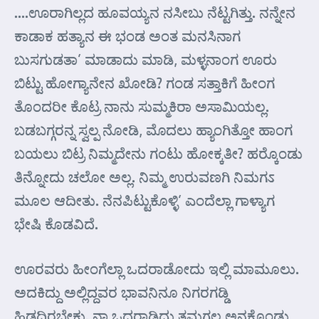
….ಊರಾಗಿಲ್ಲದ ಹೂವಯ್ಯನ ನಸೀಬು ನೆಟ್ಟಗಿತ್ತು. ನನ್ನೇನ
ಕಾಡಾಕ ಹತ್ಯಾನ ಈ ಭಂಡ ಅಂತ ಮನಸಿನಾಗ
ಬುಸಗುಡತಾ’ ಮಾಡಾದು ಮಾಡಿ, ಮಳ್ಳನಾಂಗ ಊರು
ಬಿಟ್ಟು ಹೋಗ್ಯಾನೇನ ಖೋಡಿ? ಗಂಡ ಸತ್ತಾಕಿಗೆ ಹೀಂಗ
ತೊಂದರೀ ಕೊಟ್ರ ನಾನು ಸುಮ್ಮಕಿರಾ ಅಸಾಮಿಯಲ್ಲ.
ಬಡಬಗ್ಗರನ್ನ ಸ್ವಲ್ಪ ನೋಡಿ, ಮೊದಲು ಹ್ಯಾಂಗಿತ್ತೋ ಹಾಂಗ
ಬಯಲು ಬಿಟ್ರ ನಿಮ್ಮದೇನು ಗಂಟು ಹೋಕ್ಕತೀ? ಹರ್‍ಕೊಂಡು
ತಿನ್ನೋದು ಚಲೋ ಅಲ್ಲ. ನಿಮ್ಮ ಉರುವಣಗಿ ನಿಮಗಽ
ಮೂಲ ಆದೀತು. ನೆನಪಿಟ್ಟುಕೊಳ್ಳಿ’ ಎಂದೆಲ್ಲಾ ಗಾಳ್ಯಾಗ
ಭೇಷಿ ಕೊಡವಿದೆ.
ಊರವರು ಹೀಂಗೆಲ್ಲಾ ಒದರಾಡೋದು ಇಲ್ಲಿ ಮಾಮೂಲು.
ಅದಕಿದ್ದು ಅಲ್ಲಿದ್ದವರ ಭಾವನಿನೂ ನಿಗರಗಡ್ಡಿ
ಹಿಡದಿರಬೇಕು. ನಾ ಒದರಾಡಿದ್ದು ತಮಗಲ್ಲ ಅನಕೊಂಡು