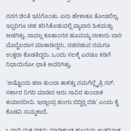
ನನಗ ಚಿಂತಿ ಇಟಗೊಂತು. ಏನು ಹೇಳಾಕೂ ತೋಚಲಿಲ್ಲ.
ಇಬ್ಬರಿಗೂ ಚಹ ತರಿಸಿಕೊಡುವಲ್ಲಿ ವ್ಯಾಪಾರಿ ಹಿಕಮತ್ತು
ಅಡಗಿತ್ತು. ನಾವಲ್ಲ ಕೂತಾಂಗನ ಹೂವಯ್ಯ ನಾಕಾರು ಬಾರಿ
ಮೊಬೈಲದಾಗ ಮಾತಾಡಿದ್ದರು, ನಡನಡುವ ನಮಗೂ
ಉತ್ತರಾ ಕೊಡತಿದ್ದರು. ಒಂದು ಸಲಕ್ಕೆ ಎರಡೂ ಕಡಿಗೆ
ನಿಭಾಯಿಸೋ ಛಾತಿ ಅವರಿಗಿತ್ತು.
‘ಅಷ್ಟೊಂದು ಹಣ ತುಂಬಾ ತಾಕತ್ತು ನಮಗೆಲ್ಲೈತ್ರಿ ಸರ್.
ಸರ್ಕಾರ ನಿಗದಿ ಮಾಡಿದ ಆರು ಸಾವಿರ ತುಂಬಾಕ
ತಯಾರದೀವಿ. ಇಲ್ಲಾಂದ್ರ ಹಂಗಽ ಬಿದ್ದಿರ್‍ಲಿ ಬಿಡಿ’ ಎಂದು ಕೈ
ಕೊಡವಿ ಸುಮ್ಮಕಾದೆ.
ಒಪ್ಪಾರಿ ಮಕ ಗಡಸು ಮಾಡಿಕ್ಯಂಡ ಹೂವಯ್ಯ ಉತ್ತರಿಸಾಕ