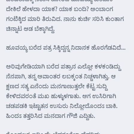
ದೇಕಿಲೆ ಹೇಳದಾ ಯಾಕ? ಯಾಕ ಬಂದಿ? ಅಂಬಾಂಗ
ಗಂಟಿಕ್ಕಿದ ಮಾರಿ ತಿರುವಿದ. ನಾನು ಕುರ್ಚಿ ಸರಿಸಿ ಕುಂತಾಗ
ಚಿನ್ನಾಟ ಆಡ ಬೆಕ್ಕಾಗಿದ್ದೆ.
ಹೂವಯ್ಯ ಬರೆದ ಪತ್ರ ಸಿಕ್ಕಿದ್ದನ್ನ ನಿದಾನಕ ಹೊರಗೆಡವಿದೆ…
ಅರಿವುಗೇಡಿಯಾಗಿ ಬರೆದ ಪತ್ರಾನ ಎಲ್ಲೋ ಕಳಕಂಡಿದ್ದು
ನೆನಪಾಗಿ, ತನ್ನ ಅವಾಂತರ ಲಬಕ್ಕಂತ ನಿಚ್ಚಳಾಗಿತ್ತು. ಆ
ಕ್ಷಣದ ಸತ್ಯ ಏನೆಂದು ಮನಗಾಣುತ್ತಲೇ ಕೆಟ್ಟ ಸುದ್ದಿ
ಕೇಳಿದವರಂತೆ ಮಖ ಹುಳ್ಳುಳಗಾತು. ಆಗ ಉಸಿರಿಗಾಗಿ
ಚಡಪಡಕಿ ಇಟ್ಟಾತನ ಉಸುರು ನಿಲ್ಲೋದೊಂದಽ ಬಾಕಿ.
ಹಿಂದಽ ತತ್ತರಿಸಿದ ಮನದಾಗ ಗೌಜಿ ಎದ್ದಿತು.