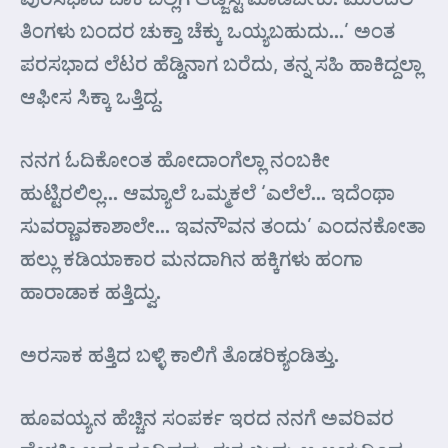
ತಿಂಗಳು ಬಂದರ ಚುಕ್ತಾ ಚೆಕ್ಕು ಒಯ್ಯಬಹುದು…’ ಅಂತ
ಪರಸಭಾದ ಲೆಟರ ಹೆಡ್ಡಿನಾಗ ಬರೆದು, ತನ್ನ ಸಹಿ ಹಾಕಿದ್ದಲ್ಲಾ
ಆಫೀಸ ಸಿಕ್ಕಾ ಒತ್ತಿದ್ದ.
ನನಗ ಓದಿಕೋಂತ ಹೋದಾಂಗೆಲ್ಲಾ ನಂಬಕೀ
ಹುಟ್ಟಿರಲಿಲ್ಲ… ಆಮ್ಯಾಲೆ ಒಮ್ಮಕಲೆ ‘ಎಲೆಲೆ… ಇದೆಂಥಾ
ಸುವರ್‍ಣಾವಕಾಶಾಲೇ… ಇವನೌವನ ತಂದು’ ಎಂದನಕೋತಾ
ಹಲ್ಲು ಕಡಿಯಾಕಾರ ಮನದಾಗಿನ ಹಕ್ಕಿಗಳು ಹಂಗಾ
ಹಾರಾಡಾಕ ಹತ್ತಿದ್ವು.
ಅರಸಾಕ ಹತ್ತಿದ ಬಳ್ಳಿ ಕಾಲಿಗೆ ತೊಡರಿಕ್ಯಂಡಿತ್ತು.
ಹೂವಯ್ಯನ ಹೆಚ್ಚಿನ ಸಂಪರ್ಕ ಇರದ ನನಗೆ ಅವರಿವರ