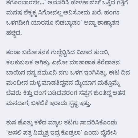
ತಗೊಂಬಾರಲೇ…’ ಅವಸರಿಸಿ ಹೇಳತಾ ಬೆಲ್ ಒತ್ತಿದ ಗತ್ತಿಗೆ
ಮನಷ ಲೆಕ್ಕಕ್ಕ ಸಿಗೋನಲ್ಲ ಅನಿಸೋದು ಖರೆ. ಹಂಗಽ
ಒಳಗಡೀಗೆ ಯಾರನೂ ಬಿಡಬ್ಯಾಡಂ’ ಅನ್ನಾ ಶಾಣ್ಯಾತನ
ಹಚ್ಚಿದ.
ತಂಡಾ ಬರೋತನಕ ಗುಲ್ಲೆಬ್ಬಿಸಿದ ವಿಚಾರ ತುಂಬಿ,
ಕಲಕುಬಲಕ ಆಗಿತ್ತು. ಏನೋ ಮಾತಾಡಾಕ ತೆರೆದಾತನ
ಬಾಯಿನ ನನ್ನ ನಮೂನಿ ನಗು ಒಳಗ ಇಂಗಿಸಿತ್ತು. ಈಟ ದಿನ
ಮಂದೀನ ಮಳ್ಳ ಮಾಡತಿದ್ದವನ ಮೈಯಾಗ ಮತ್ತೊಮ್ಮೆ
ಬೆವರು ಕಿತ್ತು ದಂಗ ಬಡಿದವರಂಗ ಸಪ್ಪಗ ಕುಂತಿದ್ದ ಆತನ
ಮನದಾಗ, ಬಳಲಿಕೆ ಇರಾದು ಸ್ಪಷ್ಟ ಇತ್ತು.
ತುಸ ಹೊತ್ತು ಕಳೆದ ಮ್ಯಾಲ ತಟಗು ಸಾವರಿಸಿಕೊಂಡು
‘ಅಸಲಿ ಪತ್ರ ನಿಮ್ಮತ್ರ ಇದ್ರ ಕೊಡ್ರಲಾ’ ಎಂದು ದೈನೇಸಿ