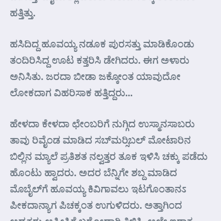
ಹತ್ತಿತ್ತು.
ಹಸಿದಿದ್ದ ಹೂವಯ್ಯ ನಡೂಕ ಪುರಸತ್ತು ಮಾಡಿಕೊಂಡು
ತಂದಿರಿಸಿದ್ದ ಊಟ ಕತ್ತರಿಸಿ ಡೇಗಿದರು. ಈಗ ಅಳಾರು
ಅನಿಸಿತು. ಜರದಾ ಬೀಡಾ ಜಕ್ಕೋಂತ ಯಾವುದೋ
ಲೋಕದಾಗ ವಿಹರಿಸಾಕ ಹತ್ತಿದ್ದರು…
ಹೇಳದಾ ಕೇಳದಾ ಛೇಂಬರಿಗೆ ನುಗ್ಗಿದ ಉಸ್ಮಾನಸಾಬರು
ತಾವು ರಿವೈಂಡ ಮಾಡಿದ ಸಬ್‌ಮರ್‍ಸಿಬಲ್ ಮೋಟಾರಿನ
ಬಿಲ್ಲಿನ ಮ್ಯಾಲೆ ಪ್ರತಿಶತ ನಲ್ವತ್ತರ ತೂಕ ಇಳಿಸಿ ಚಕ್ಕು ಪಡೆದು
ಹೊಂಟು ಹ್ವಾದರು. ಅದರ ಬೆನ್ನಿಗೇ ಶಬ್ದ ಮಾಡಿದ
ಮೊಬೈಲ್‌ಗೆ ಹೂವಯ್ಯ ಕಿವಿಗಾವಲು ಇಟಗೊಂತಾನಽ
ಪೀಕದಾನ್ಯಾಗ ಪಿಚಕ್ಕಂತ ಉಗುಳಿದರು. ಅತ್ತಾಗಿಂದ