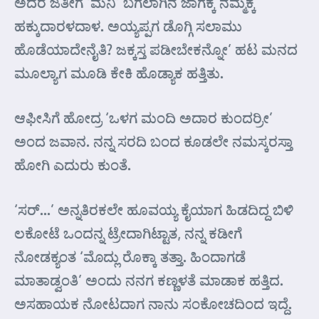
ಅದರ ಜತೀಗೆ ‘ಮನಿ’ ಬಗಲಾಗಿನ ಜಾಗಕ್ಕ ನಮ್ಮಕ್ಕ
ಹಕ್ಕುದಾರಳದಾಳ. ಅಯ್ಯಪ್ಪಗ ಡೊಗ್ಗಿ ಸಲಾಮು
ಹೊಡೆಯಾದೇನೈತಿ? ಜಕ್ಕಸ್ತ ಪಡೀಬೇಕನ್ನೋ’ ಹಟ ಮನದ
ಮೂಲ್ಯಾಗ ಮೂಡಿ ಕೇಕಿ ಹೊಡ್ಯಾಕ ಹತ್ತಿತು.
ಆಫೀಸಿಗೆ ಹೋದ್ರ ‘ಒಳಗ ಮಂದಿ ಅದಾರ ಕುಂದರ್ರೀ’
ಅಂದ ಜವಾನ. ನನ್ನ ಸರದಿ ಬಂದ ಕೂಡಲೇ ನಮಸ್ಕರಸ್ತಾ
ಹೋಗಿ ಎದುರು ಕುಂತೆ.
‘ಸರ್…’ ಅನ್ನತಿರಕಲೇ ಹೂವಯ್ಯ ಕೈಯಾಗ ಹಿಡದಿದ್ದ ಬಿಳಿ
ಲಕೋಟೆ ಒಂದನ್ನ ಟ್ರೇದಾಗಿಟ್ಟಾತ, ನನ್ನ ಕಡೀಗೆ
ನೋಡಕ್ಯಂತ ‘ಮೊದ್ಲು ರೊಕ್ಕಾ ತತ್ತಾ. ಹಿಂದಾಗಡೆ
ಮಾತಾಡ್ವಂತಿ’ ಅಂದು ನನಗ ಕಣ್ಣಳತೆ ಮಾಡಾಕ ಹತ್ತಿದ.
ಅಸಹಾಯಕ ನೋಟದಾಗ ನಾನು ಸಂಕೋಚದಿಂದ ಇದ್ದೆ.