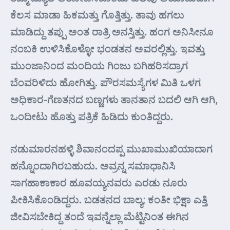
ಕೆಲಸ ಮಾಡಾ ಹಿಕಮತ್ತು ಗೊತ್ತಿತ್ತು. ತಾವು ಹಗಲು
ಮಾಡಿದ್ದು ತಪ್ಪು ಅಂತ ರಾತ್ರಿ ಅನಸ್ತಿತ್ತು. ಹಂಗ ಅನಿಸೀನೂ
ನಂಬಕಿ ಉಳಿಸಿಕೊಳ್ಳೋ ಭಂಡತನ ಅವರಲ್ಲಿತ್ತು. ಇವತ್ತು
ಮುಂಜಾನಿಂದ ಮಂದಿಯ ಗಿಂಜು ಬಗಿಹರಿಸದ್ರಾಗ
ಬೆಂವರಿಳಿದು ಹೋಗಿತ್ತು. ಪೌರಸಮಸ್ಯೆಗಳ ಮಿತಿ ಒಳಗ
ಅಧಿಕಾರ-ಗೆಣತನದ ಬಣ್ಣಗಳು ತಾನತಾನ ಬದಲಿ ಆಗಿ ಆಗಿ,
ಒಂದೀಟು ಹೊತ್ತು ಪತ್ರಿಕೆ ಹಿಡಿದು ಕುಂತಿದ್ದರು.
ನಡುಮಾರನಹಳ್ಳಿ ಶಿವಾನಂದಪ್ಪ ಮುಖಾಮುಖಿಯಾದಾಗ
ಹನ್ನೊಂದಾಗಿರಬಹುದು. ಅವ್ರನ್ನ ಸಮಾಧಾನಿಸಿ
ಸಾಗಹಾಕಾಕಾರ ಹೂವಯ್ಯನವರು ಎರಡು ನೂರು
ಪೀಕಿಸಿಕೊಂಡಿದ್ದರು. ಬಡತನದ ಬಾಲ್ಯ; ಕಂತೀ ಭಿಕ್ಷಾ ಎತ್ತಿ
ಜೀವಿಸಬೇಕಿದ್ದ ತಂದೆ ಇವನ್ನೆಲ್ಲಾ ಮೆಟ್ಟಿನಿಂತ ಈಗಿನ