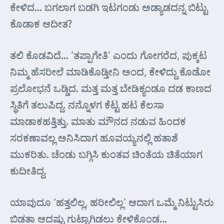
ಕೇಳಿದ… ಬಗಲಾಗ ಬಡಗಿ ಇಟಗಂಡು ಅಡ್ಯಾಡದನ್ನ ಬಿಟ್ಟು
ಕೊಡಾಕ ಆದೀತ?
ತಲಿ ಕೊಡವಿದೆ… ‘ತಪ್ಪಾಗೇತಿ’ ಎಂದು ಗೋಗರೆದ, ಪುಕ್ಕಟ
ನಿಮ್ಮ ಹೆಸರೀಲೆ ಮಾಡಿಕೊಡ್ತೀನಿ ಅಂದ, ಕೇಳಿದ್ದು ಕೊಡೋ
ಪ್ರಲೋಭನೆ ಒಡ್ಡಿದ. ಮತ್ತ ಮತ್ತ ಬೇಡಿಕ್ಯಂಡೂ ದಡ ಕಾಣದ
ಸ್ಥಿತಿಗೆ ತಲುಪಿದ್ದ. ನನ್ನೊಳಗ ಕೆಟ್ಟ ಹಟ ಕೆಲಸಾ
ಮಾಡಾಕಹತ್ತಿತ್ತು. ಮಾತು ಮೌನದ ನಡುವ ಹಿಂದಕ
ಸರಕಣಾವಲ್ಲ ಅನಿಸಿದಾಗ ಹೂವಯ್ಯನಲ್ಲಿ ಹತಾಶೆ
ಮುಕರಿತು. ಚೆಂಡು ಬಗ್ಗಿಸಿ ಕುಂತವ ಚಿಂತೆಯ ಚಿತೆಯಾಗ
ಕುದೀತಿದ್ದ.
ಯಾವುದೂ ‘ಹತ್ತಲಿಲ್ಲ, ಹರೀಲಿಲ್ಲ’ ಆದಾಗ ಒಮ್ಮೆ ನಿಟ್ಟುಸಿರು
ಬಿಡತಾ ಆದಷ್ಟು ಗುಟ್ಟಾಗಿಡಲು ಕೇಳಿಕೊಂಡ…