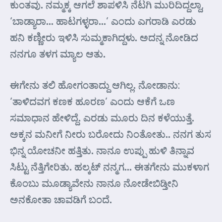
ಕುಂತವು. ನಮ್ಮಕ್ಕ ಆಗಲೆ ಶಾಪಳಿಸಿ ನೆಟಗಿ ಮುರಿದಿದ್ದಲ್ದಾ,
‘ಬಾಡ್ಯಾರಾ… ಹಾಟಗಳ್ಳರಾ…’ ಎಂದು ಎಗರಾಡಿ ಎರಡು
ಹನಿ ಕಣ್ಣೀರು ಇಳಿಸಿ ಸುಮ್ಮಕಾಗಿದ್ದಳು. ಅದನ್ನ ನೋಡಿದ
ನನಗೂ ತಳಗ ಮ್ಯಾಲ ಆತು.
ಈಗೇನು ತಲಿ ಹೋಗಂತಾದ್ದು ಆಗಿಲ್ಲ. ನೋಡಾನು:
‘ತಾಳಿದವಗ ಕಣಕ ಹೂರಣ’ ಎಂದು ಆಕೆಗೆ ಒಣ
ಸಮಾಧಾನ ಹೇಳಿದ್ದೆ. ಎರಡು ಮೂರು ದಿನ ಕಳೆಯುತ್ತೆ.
ಅಕ್ಕನ ಮನೀಗೆ ನೀರು ಬರೋದು ನಿಂತೋತು.. ನನಗ ತುಸ
ಭಿನ್ನ ಯೋಚನೀ ಹತ್ತಿತು. ನಾನೂ ಉಪ್ಪು ಹುಳಿ ತಿನ್ನಾವ
ಸಿಟ್ಟು ನೆತ್ತಿಗೇರಿತು. ಹಲ್ಕಟ್ ನನ್ಮಗ… ಈತಗೇನು ಮುಕಳಾಗ
ಕೊಂಬು ಮೂಡ್ಯಾವೇನು ನಾನೂ ನೋಡೇಬಿಡ್ತೀನಿ
ಅನಕೋತಾ ಚಾವಡಿಗೆ ಬಂದೆ.