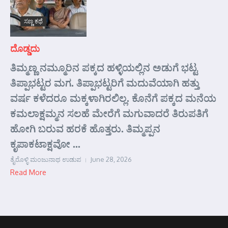
ಸಣ್ಣ ಕಥೆ
ದೊಡ್ಡದು
ತಿಮ್ಮಣ್ಣ ನಮ್ಮೂರಿನ ಪಕ್ಕದ ಹಳ್ಳಿಯಲ್ಲಿನ ಅಡುಗೆ ಭಟ್ಟ
ತಿಪ್ಪಾಭಟ್ಟರ ಮಗ. ತಿಪ್ಪಾಭಟ್ಟರಿಗೆ ಮದುವೆಯಾಗಿ ಹತ್ತು
ವರ್ಷ ಕಳೆದರೂ ಮಕ್ಕಳಾಗಿರಲಿಲ್ಲ. ಕೊನೆಗೆ ಪಕ್ಕದ ಮನೆಯ
ಕಮಲಾಕ್ಷಮ್ಮನ ಸಲಹೆ ಮೇರೆಗೆ ಮಗುವಾದರೆ ತಿರುಪತಿಗೆ
ಹೋಗಿ ಬರುವ ಹರಕೆ ಹೊತ್ತರು. ತಿಮ್ಮಪ್ಪನ
ಕೃಪಾಕಟಾಕ್ಷವೋ ...
ತೈರೊಳ್ಳಿ ಮಂಜುನಾಥ ಉಡುಪ
June 28, 2026
Read More