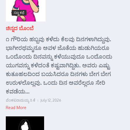
ಸಣ್ಣ ಕಥೆ
ಚಿನ್ನದ ಬೊಂಬೆ
೧ ಗೌರಿಯ ಹಬ್ಬವು ಕಳೆದು ಕೆಲವು ದಿನಗಳಾಗಿದ್ದುವು.
ಭಾಗೀರಥಮ್ಮನೂ ಅವಳ ಜೊತೆಯ ಹುಡುಗಿಯರೂ
ಒಂದೊಂದು ದಿನವನ್ನು ಕಳೆಯುವುದೂ ಒಂದೊಂದು
ಯುಗವನ್ನು ಕಳೆದಂತೆ ಕಷ್ಟವಾಗಿದ್ದಿತು. ಅವರು ಎಷ್ಟು
ಕುತೂಹಲದಿಂದ ಬಯಸಿದರೂ ದಿನಗಳು ಬೇಗ ಬೇಗ
ಉರುಳಲೊಲ್ಲವು. ಒಂದು ದಿನ ಅವರೆಲ್ಲರೂ ಸೇರಿ
ಕವಡೆಯ...
ವೆಂಕಟರಾಮಯ್ಯ ಸಿ ಕೆ
July 12, 2026
Read More