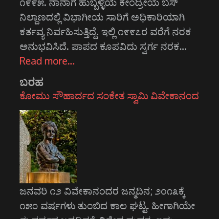
೧೯೯೫. ನಾನಾಗ ಹುಬ್ಬಳ್ಳಿಯ ಕೇಂದ್ರೀಯ ಬಸ್
ನಿಲ್ದಾಣದಲ್ಲಿ ವಿಭಾಗೀಯ ಸಾರಿಗೆ ಅಧಿಕಾರಿಯಾಗಿ
ಕರ್ತವ್ಯ ನಿರ್ವಹಿಸುತ್ತಿದ್ದೆ. ಇಲ್ಲಿ ೧೯೯೭ರ ವರೆಗೆ ನರಕ
ಅನುಭವಿಸಿದೆ. ಪಾಪದ ಕೂಪವಿದು ಸ್ವರ್ಗ ನರಕ…
Read more…
ಬರಹ
ಕೋಮು ಸೌಹಾರ್ದದ ಸಂಕೇತ ಸ್ವಾಮಿ ವಿವೇಕಾನಂದ
ಜನವರಿ ೧೨ ವಿವೇಕಾನಂದರ ಜನ್ಮದಿನ; ೨೦೧೩ಕ್ಕೆ
೧೫೦ ವರ್ಷಗಳು ತುಂಬಿದ ಕಾಲ ಘಟ್ಟ. ಹೀಗಾಗಿಯೇ