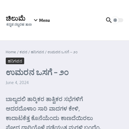
Skip to content
ಚಿಲುಮೆ
Menu
ಕನ್ನಡ ನಲ್ಬರಹ ತಾಣ
Home
/
ಕವನ
/
ಹನಿಗವನ
/
ಉಮರನ ಒಸಗೆ – ೨೦
ಹನಿಗವನ
ಉಮರನ ಒಸಗೆ – ೨೦
June 4, 2024
ಬಾಲ್ಯದಲಿ ತಾರ್‍ಕಿಕರ ತಾತ್ವಿಕರ ಸಭೆಗಳಿಗೆ
ಆದರದೊಳಾಂ ಸಾರಿ ವಾದಗಳ ಕೇಳಿ,
ಕಾದಾಟಕೆತ್ತ ಕೊನೆಯೆಂದು ಕಾಣದೆಯಿರಲು
ಪೋದ ದಾರಿಯೊಳೆ ನಡೆಯುತ ಮರಳಿ ಬಂದೆಂ.