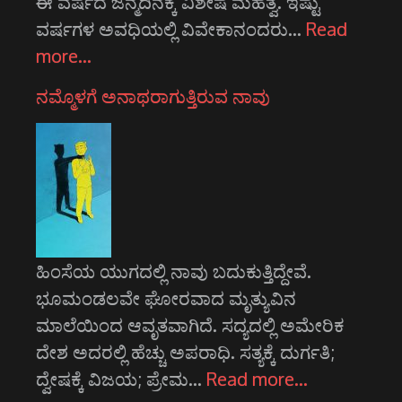
ಈ ವರ್ಷದ ಜನ್ಮದಿನಕ್ಕೆ ವಿಶೇಷ ಮಹತ್ವ. ಇಷ್ಟು
ವರ್ಷಗಳ ಅವಧಿಯಲ್ಲಿ ವಿವೇಕಾನಂದರು…
Read
more…
ನಮ್ಮೊಳಗೆ ಅನಾಥರಾಗುತ್ತಿರುವ ನಾವು
ಹಿಂಸೆಯ ಯುಗದಲ್ಲಿ ನಾವು ಬದುಕುತ್ತಿದ್ದೇವೆ.
ಭೂಮಂಡಲವೇ ಘೋರವಾದ ಮೃತ್ಯುವಿನ
ಮಾಲೆಯಿಂದ ಆವೃತವಾಗಿದೆ. ಸದ್ಯದಲ್ಲಿ ಅಮೇರಿಕ
ದೇಶ ಅದರಲ್ಲಿ ಹೆಚ್ಚು ಅಪರಾಧಿ. ಸತ್ಯಕ್ಕೆ ದುರ್ಗತಿ;
ದ್ವೇಷಕ್ಕೆ ವಿಜಯ; ಪ್ರೇಮ…
Read more…