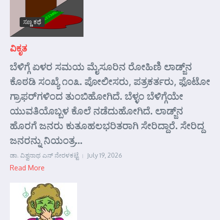
ಸಣ್ಣ ಕಥೆ
ವಿಕೃತ
ಬೆಳಿಗ್ಗೆ ಏಳರ ಸಮಯ ಮೈಸೂರಿನ ರೋಹಿಣಿ ಲಾಡ್ಜ್‌ನ
ಕೊಠಡಿ ಸಂಖ್ಯೆ ೧೦೩. ಪೋಲೀಸರು, ಪತ್ರಕರ್ತರು, ಫೊಟೋ
ಗ್ರಾಫರ್‌ಗಳಿಂದ ತುಂಬಿಹೋಗಿದೆ. ಬೆಳ್ಳಂ ಬೆಳಿಗ್ಗೆಯೇ
ಯುವತಿಯೊಬ್ಬಳ ಕೊಲೆ ನಡೆದುಹೋಗಿದೆ. ಲಾಡ್ಜ್‌ನ
ಹೊರಗೆ ಜನರು ಕುತೂಹಲಭರಿತರಾಗಿ ಸೇರಿದ್ದಾರೆ. ಸೇರಿದ್ದ
ಜನರನ್ನು ನಿಯಂತ್ರ...
ಡಾ. ವಿಶ್ವನಾಥ ಎನ್ ನೇರಳಕಟ್ಟೆ
July 19, 2026
Read More