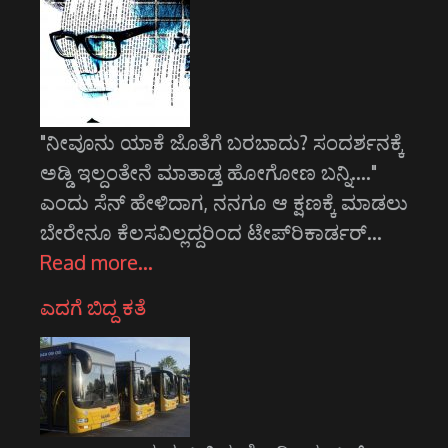
"ನೀವೂನು ಯಾಕೆ ಜೊತೆಗೆ ಬರಬಾದು? ಸಂದರ್ಶನಕ್ಕೆ
ಅಡ್ಡಿ ಇಲ್ದಂತೇನೆ ಮಾತಾಡ್ತ ಹೋಗೋಣ ಬನ್ನಿ...."
ಎಂದು ಸೆನ್ ಹೇಳಿದಾಗ, ನನಗೂ ಆ ಕ್ಷಣಕ್ಕೆ ಮಾಡಲು
ಬೇರೇನೂ ಕೆಲಸವಿಲ್ಲದ್ದರಿಂದ ಟೇಪ್‌ರಿಕಾರ್ಡರ್…
Read more…
ಎದಗೆ ಬಿದ್ದ ಕತೆ