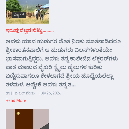
ಸಣ್ಣ ಕಥೆ
ಇರುವುದೆಲ್ಲವ ಬಿಟ್ಟು………
ಅವಳು ಯಾವ ಹುಡುಗರ ಜೊತ ನಿಂತು ಮಾತನಾಡಿದರೂ
ಶ್ರೀಕಾಂತನಪಾಲಿಗೆ ಆ ಹುಡುಗರು ವಿಲನ್‌ಗಳಂತೆಯೇ
ಭಾಸವಾಗುತ್ತಿದ್ದರು. ಅವಳು ತನ್ನ ಕಾಲೇಜಿನ ಲೆಕ್ಚರರ್‌ಗಳು
ಪಾಠ ಮಾಡುವ ವೈಖರಿ ಸ್ಟೈಲು ಹೈಲುಗಳ ಕುರಿತು
ಬಣ್ಣಿಸುವಾಗಲೂ ಕೇಳಲಾಗದೆ ಶ್ರೀಯ ಹೊಟ್ಟೆಯಲೆಲ್ಲಾ
ತಳಮಳ. ಅಷ್ಟೇಕೆ ಅವಳು ತನ್ನ ತ...
ಡಾ || ಬಿ ಎಲ್ ವೇಣು
July 26, 2026
Read More