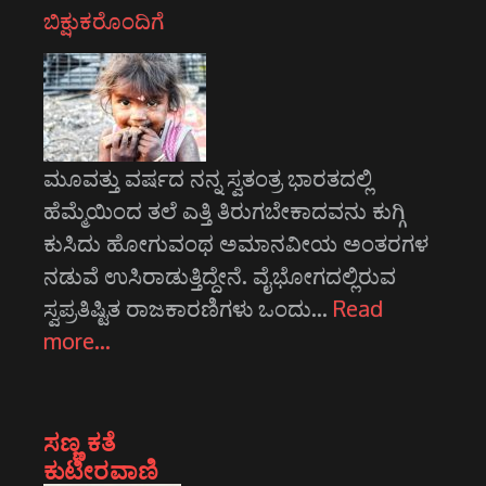
ಬಿಕ್ಷುಕರೊಂದಿಗೆ
ಮೂವತ್ತು ವರ್ಷದ ನನ್ನ ಸ್ವತಂತ್ರ ಭಾರತದಲ್ಲಿ
ಹೆಮ್ಮೆಯಿಂದ ತಲೆ ಎತ್ತಿ ತಿರುಗಬೇಕಾದವನು ಕುಗ್ಗಿ
ಕುಸಿದು ಹೋಗುವಂಥ ಅಮಾನವೀಯ ಅಂತರಗಳ
ನಡುವೆ ಉಸಿರಾಡುತ್ತಿದ್ದೇನೆ. ವೈಭೋಗದಲ್ಲಿರುವ
ಸ್ವಪ್ರತಿಷ್ಟಿತ ರಾಜಕಾರಣಿಗಳು ಒಂದು…
Read
more…
ಸಣ್ಣ ಕತೆ
ಕುಟೀರವಾಣಿ