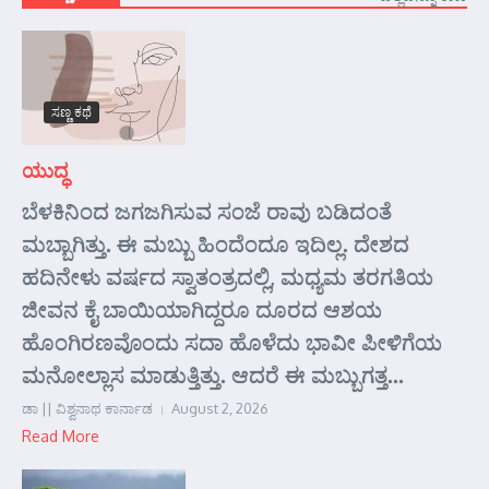
ಸಣ್ಣ ಕಥೆ
ಯುದ್ಧ
ಬೆಳಕಿನಿಂದ ಜಗಜಗಿಸುವ ಸಂಜೆ ರಾವು ಬಡಿದಂತೆ
ಮಬ್ಬಾಗಿತ್ತು. ಈ ಮಬ್ಬು ಹಿಂದೆಂದೂ ಇದಿಲ್ಲ. ದೇಶದ
ಹದಿನೇಳು ವರ್ಷದ ಸ್ವಾತಂತ್ರದಲ್ಲಿ, ಮಧ್ಯಮ ತರಗತಿಯ
ಜೀವನ ಕೈ ಬಾಯಿಯಾಗಿದ್ದರೂ ದೂರದ ಆಶಯ
ಹೊಂಗಿರಣವೊಂದು ಸದಾ ಹೊಳೆದು ಭಾವೀ ಪೀಳಿಗೆಯ
ಮನೋಲ್ಲಾಸ ಮಾಡುತ್ತಿತ್ತು. ಆದರೆ ಈ ಮಬ್ಬುಗತ್ತ...
ಡಾ || ವಿಶ್ವನಾಥ ಕಾರ್ನಾಡ
August 2, 2026
Read More