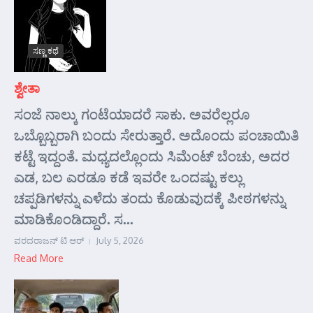
ಸಣ್ಣ ಕಥೆ
ಶ್ವೇತಾ
ಸಂಜೆ ನಾಲ್ಕು ಗಂಟೆಯಾದರೆ ಸಾಕು. ಅವರೆಲ್ಲರೂ
ಒಬ್ಬೊಬ್ಬರಾಗಿ ಬಂದು ಸೇರುತ್ತಾರೆ. ಅದೊಂದು ಪಂಚಾಯಿತಿ
ಕಟ್ಟೆ ಇದ್ದಂತೆ. ಮಧ್ಯದಲ್ಲೊಂದು ಸಿಮೆಂಟ್ ಬೆಂಚು, ಅದರ
ಎಡ, ಬಲ ಎರಡೂ ಕಡೆ ಇವರೇ ಒಂದಷ್ಟು ಕಲ್ಲು
ಚಪ್ಪಡಿಗಳನ್ನು ಎಳೆದು ತಂದು ಕೊಡುವುದಕ್ಕೆ ಪೀಠಗಳನ್ನು
ಮಾಡಿಕೊಂಡಿದ್ದಾರೆ. ಸ...
ವರದರಾಜನ್ ಟಿ ಆರ್
July 5, 2026
Read More