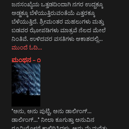
ಜನಸಂಖ್ಯೆಯ ಒತ್ತಡದಿಂದಾಗಿ ನಗರ ಉದ್ದಕ್ಕೂ
ಅಡ್ಡಕ್ಕೂ ಬೆಳೆಯುತ್ತಿರುವಂತೆಯೆ ಎತ್ತರಕ್ಕೂ
ಬೆಳೆಯುತ್ತಿದೆ. ಶ್ರೀಮಂತರ ಮಹಲುಗಳು ಮತ್ತು
ಬಡವರ ಝೋಪಡಿಗಳು ಮಾತ್ರವೆ ನೆಲದ ಮೇಲೆ
ನಿಂತಿವೆ. ಉಳಿದವರ ವಸತಿಗಳು ಆಕಾಶದಲ್ಲಿ…
ಮುಂದೆ ಓದಿ…
ಮಂಥನ – ೧
"ಅನು, ಅನು ಪುಟ್ಟಿ, ಅನು ಡಾರ್ಲಿಂಗ್...
ಡಾರ್ಲಿಂಗ್..." ನೀಲಾ ಕೂಗುತ್ತಾ ಅನುವಿನ
ರೂಮಿನೊಳಗೆ ಕಾಲಿರಿಸಿದಳು. ಅನು ಮೈಮರೆತು