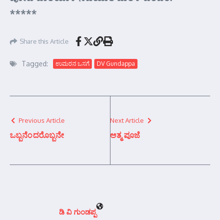
*****
Share this Article
Tagged:
ಉಮರನ ಒಸಗೆ
DV Gundappa
Previous Article
Next Article
ಒಬ್ಬನೆಂದರೊಬ್ಬನೇ
ಆತ್ಮ ಪೂಜೆ
ಡಿ ವಿ ಗುಂಡಪ್ಪ