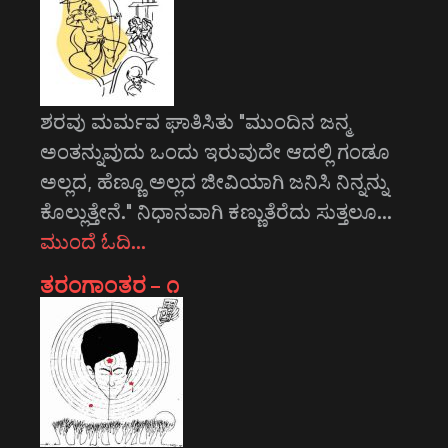
ಶರವು ಮರ್ಮವ ಘಾತಿಸಿತು "ಮುಂದಿನ ಜನ್ಮ
ಅಂತನ್ನುವುದು ಒಂದು ಇರುವುದೇ ಆದಲ್ಲಿ ಗಂಡೂ
ಅಲ್ಲದ, ಹೆಣ್ಣೂ ಅಲ್ಲದ ಜೀವಿಯಾಗಿ ಜನಿಸಿ ನಿನ್ನನ್ನು
ಕೊಲ್ಲುತ್ತೇನೆ." ನಿಧಾನವಾಗಿ ಕಣ್ಣುತೆರೆದು ಸುತ್ತಲೂ…
ಮುಂದೆ ಓದಿ…
ತರಂಗಾಂತರ – ೧