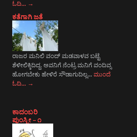
ಓದಿ…
→
ಕತೆಗಾಗಿ ಜತೆ
ರಾಜರ ಮನಿಲಿ ವಂದ್ ಮಡವಾಳವ ಬಟ್ಟೆ
ಶೆಳೀಲಿಕ್ಕಿದಿದ್ದ. ಅವನಿಗೆ ನೆಂಟ್ರ ಮನಿಗೆ ವಂದಿವ್ಸ
ಹೋಗಬೇಕು ಹೇಳಿರೆ ಸೌಡಾಗುದಿಲ್ಲ…
ಮುಂದೆ
ಓದಿ…
→
ಕಾದಂಬರಿ
ಪುಂಸ್ತ್ರೀ – ೧