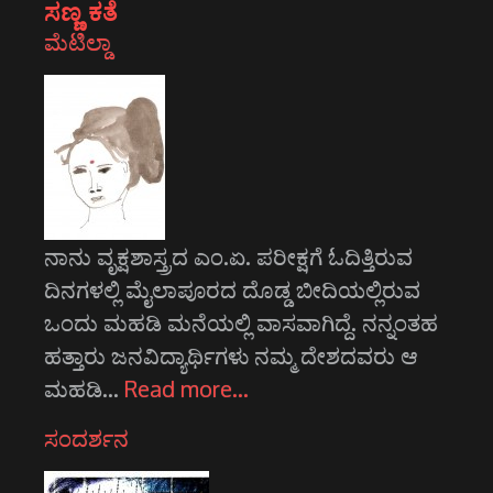
ಸಣ್ಣ ಕತೆ
ಮೆಟಿಲ್ಡಾ
ನಾನು ವೃಕ್ಷಶಾಸ್ತ್ರದ ಎಂ.ಏ. ಪರೀಕ್ಷಗೆ ಓದಿತ್ತಿರುವ
ದಿನಗಳಲ್ಲಿ ಮೈಲಾಪೂರದ ದೊಡ್ಡ ಬೀದಿಯಲ್ಲಿರುವ
ಒಂದು ಮಹಡಿ ಮನೆಯಲ್ಲಿ ವಾಸವಾಗಿದ್ದೆ. ನನ್ನಂತಹ
ಹತ್ತಾರು ಜನವಿದ್ಯಾರ್ಥಿಗಳು ನಮ್ಮ ದೇಶದವರು ಆ
ಮಹಡಿ…
Read more…
ಸಂದರ್ಶನ