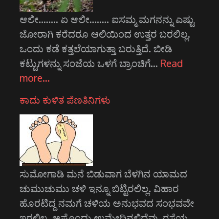
ಆಲೀ........ ಏ ಆಲೀ........ ಐಸಮ್ಮ ಮಗನನ್ನು ಎಷ್ಟು
ಜೋರಾಗಿ ಕರೆದರೂ ಆಲಿಯಿಂದ ಉತ್ತರ ಬರಲಿಲ್ಲ.
ಒಂದು ಕಡೆ ಕತ್ತಲೆಯಾಗುತ್ತಾ ಬರುತ್ತಿದೆ. ಬೀಡಿ
ಕಟ್ಟುಗಳನ್ನು ಸಂಜೆಯ ಒಳಗೆ ಬ್ರಾಂಚಿಗೆ…
Read
more…
ಕಾದು ಕುಳಿತ ಪೆಣತಿನಿಗಳು
ಸುಮೋಗಾಡಿ ಮನೆ ಬಿಡುವಾಗ ಬೆಳಗಿನ ಯಾಮದ
ಚುಮುಚುಮು ಚಳಿ ಇನ್ನೂ ಬಿಟ್ಟಿರಲಿಲ್ಲ. ವಿಹಾರ
ಹೊರಟಿದ್ದ ನಮಗೆ ಚಳಿಯ ಅನುಭವದ ಸಂಭವವೇ
ಇರಲಿಲ್ಲ. ಅಷ್ಟೊಂದು ಉಮೇದಿನಲ್ಲಿದ್ದೆವು. ರಸ್ತೆಯ