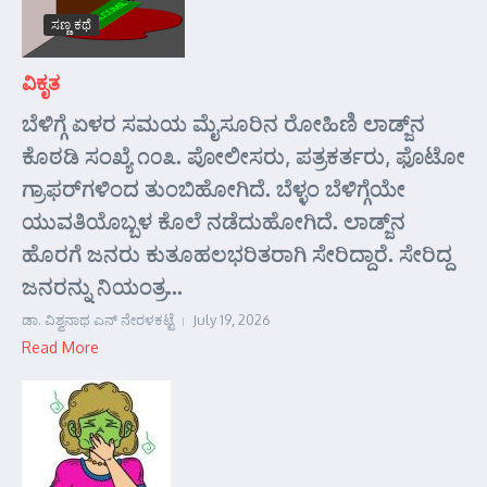
ಸಣ್ಣ ಕಥೆ
ವಿಕೃತ
ಬೆಳಿಗ್ಗೆ ಏಳರ ಸಮಯ ಮೈಸೂರಿನ ರೋಹಿಣಿ ಲಾಡ್ಜ್‌ನ
ಕೊಠಡಿ ಸಂಖ್ಯೆ ೧೦೩. ಪೋಲೀಸರು, ಪತ್ರಕರ್ತರು, ಫೊಟೋ
ಗ್ರಾಫರ್‌ಗಳಿಂದ ತುಂಬಿಹೋಗಿದೆ. ಬೆಳ್ಳಂ ಬೆಳಿಗ್ಗೆಯೇ
ಯುವತಿಯೊಬ್ಬಳ ಕೊಲೆ ನಡೆದುಹೋಗಿದೆ. ಲಾಡ್ಜ್‌ನ
ಹೊರಗೆ ಜನರು ಕುತೂಹಲಭರಿತರಾಗಿ ಸೇರಿದ್ದಾರೆ. ಸೇರಿದ್ದ
ಜನರನ್ನು ನಿಯಂತ್ರ...
ಡಾ. ವಿಶ್ವನಾಥ ಎನ್ ನೇರಳಕಟ್ಟೆ
July 19, 2026
Read More