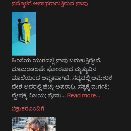
ನಮ್ಮೊಳಗೆ ಅನಾಥರಾಗುತ್ತಿರುವ ನಾವು
ಹಿಂಸೆಯ ಯುಗದಲ್ಲಿ ನಾವು ಬದುಕುತ್ತಿದ್ದೇವೆ.
ಭೂಮಂಡಲವೇ ಘೋರವಾದ ಮೃತ್ಯುವಿನ
ಮಾಲೆಯಿಂದ ಆವೃತವಾಗಿದೆ. ಸದ್ಯದಲ್ಲಿ ಅಮೇರಿಕ
ದೇಶ ಅದರಲ್ಲಿ ಹೆಚ್ಚು ಅಪರಾಧಿ. ಸತ್ಯಕ್ಕೆ ದುರ್ಗತಿ;
ದ್ವೇಷಕ್ಕೆ ವಿಜಯ; ಪ್ರೇಮ…
Read more…
ಬಿಕ್ಷುಕರೊಂದಿಗೆ