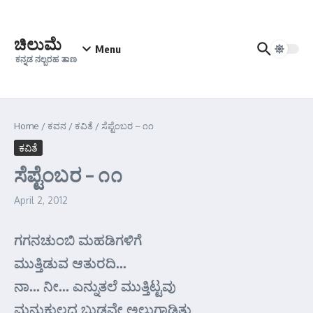
Skip to content
ಚಿಲುಮೆ
Menu
ಕನ್ನಡ ನಲ್ಬರಹ ತಾಣ
Home
/
ಕವನ
/
ಕವಿತೆ
/
ಸೆಪ್ಟೆಂಬರ – ೧೧
ಕವಿತೆ
ಸೆಪ್ಟೆಂಬರ – ೧೧
April 2, 2012
ಗಗನಚುಂಬಿ ಮಹಡಿಗಳಿಗೆ
ಮುತ್ತಿಡುವ ಆತುರದಿ…
ನಾ… ನೀ… ಎನ್ನುತಲೆ ಮುತ್ತಿಟ್ಟವು
ಮನುಕುಲದ ಬುಡವೇ ಅಲುಗಾಡಿತು