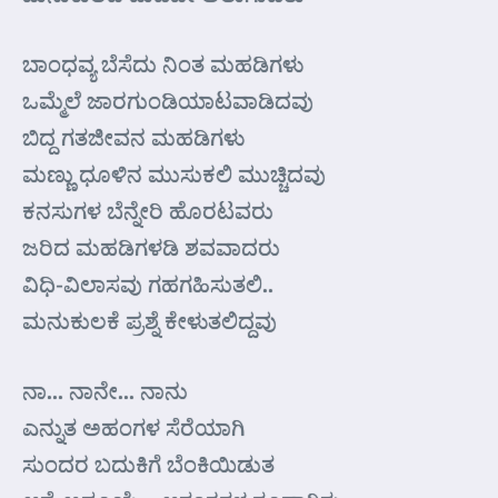
ಬಾಂಧವ್ಯ ಬೆಸೆದು ನಿಂತ ಮಹಡಿಗಳು
ಒಮ್ಮೆಲೆ ಜಾರಗುಂಡಿಯಾಟವಾಡಿದವು
ಬಿದ್ದ ಗತಜೀವನ ಮಹಡಿಗಳು
ಮಣ್ಣು ಧೂಳಿನ ಮುಸುಕಲಿ ಮುಚ್ಚಿದವು
ಕನಸುಗಳ ಬೆನ್ನೇರಿ ಹೊರಟವರು
ಜರಿದ ಮಹಡಿಗಳಡಿ ಶವವಾದರು
ವಿಧಿ-ವಿಲಾಸವು ಗಹಗಹಿಸುತಲಿ..
ಮನುಕುಲಕೆ ಪ್ರಶ್ನೆ ಕೇಳುತಲಿದ್ದವು
ನಾ… ನಾನೇ… ನಾನು
ಎನ್ನುತ ಅಹಂಗಳ ಸೆರೆಯಾಗಿ
ಸುಂದರ ಬದುಕಿಗೆ ಬೆಂಕಿಯಿಡುತ