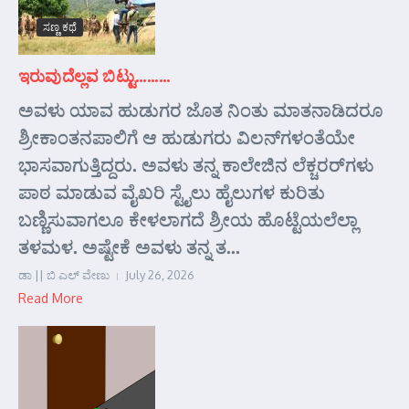
ಸಣ್ಣ ಕಥೆ
ಇರುವುದೆಲ್ಲವ ಬಿಟ್ಟು………
ಅವಳು ಯಾವ ಹುಡುಗರ ಜೊತ ನಿಂತು ಮಾತನಾಡಿದರೂ
ಶ್ರೀಕಾಂತನಪಾಲಿಗೆ ಆ ಹುಡುಗರು ವಿಲನ್‌ಗಳಂತೆಯೇ
ಭಾಸವಾಗುತ್ತಿದ್ದರು. ಅವಳು ತನ್ನ ಕಾಲೇಜಿನ ಲೆಕ್ಚರರ್‌ಗಳು
ಪಾಠ ಮಾಡುವ ವೈಖರಿ ಸ್ಟೈಲು ಹೈಲುಗಳ ಕುರಿತು
ಬಣ್ಣಿಸುವಾಗಲೂ ಕೇಳಲಾಗದೆ ಶ್ರೀಯ ಹೊಟ್ಟೆಯಲೆಲ್ಲಾ
ತಳಮಳ. ಅಷ್ಟೇಕೆ ಅವಳು ತನ್ನ ತ...
ಡಾ || ಬಿ ಎಲ್ ವೇಣು
July 26, 2026
Read More