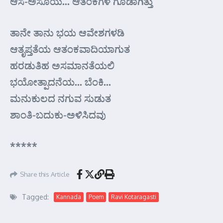
ಆಸೆ-ಅಸೂಯೆ… ಆತಂಕಗಳ ಗೂಡಾಗಿತ್ತು
ತಾನೇ ತಾನು ಭಯ ಆವೇಶಗಳಡಿ
ಆತೃಪ್ತತೆಯ ಆತಂಕವಾದಿಯಾಗುತ
ಹರಡುತಿಹ ಅಸಮಾನತೆಯಲಿ
ಭಯೋತ್ಪಾದನೆಯ… ಬೆಂಕಿ…
ಮನುಕುಲದ ನಗುವ ಸುಡುತ
ಶಾಂತಿ-ಬದುಕು-ಅಳಿಸಿದವು
*****
Share this Article
Tagged:
Kannada
Poem
Ravi Kotaragasti