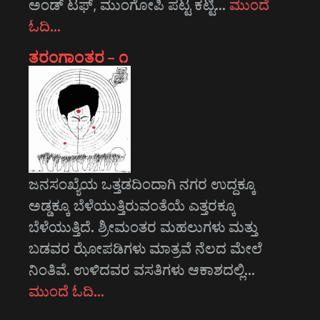
ಅಂಡ್ ಟಫ್, ಮುಂಗೋಪಿ ಪಟ್ಟ ಕಟ್ಟಿ…
ಮುಂದೆ
ಓದಿ…
ತರಂಗಾಂತರ – ೧
ಜನಸಂಖ್ಯೆಯ ಒತ್ತಡದಿಂದಾಗಿ ನಗರ ಉದ್ದಕ್ಕೂ
ಅಡ್ಡಕ್ಕೂ ಬೆಳೆಯುತ್ತಿರುವಂತೆಯೆ ಎತ್ತರಕ್ಕೂ
ಬೆಳೆಯುತ್ತಿದೆ. ಶ್ರೀಮಂತರ ಮಹಲುಗಳು ಮತ್ತು
ಬಡವರ ಝೋಪಡಿಗಳು ಮಾತ್ರವೆ ನೆಲದ ಮೇಲೆ
ನಿಂತಿವೆ. ಉಳಿದವರ ವಸತಿಗಳು ಆಕಾಶದಲ್ಲಿ…
ಮುಂದೆ ಓದಿ…