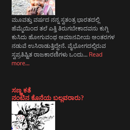
ಮೂವತ್ತು ವರ್ಷದ ನನ್ನ ಸ್ವತಂತ್ರ ಭಾರತದಲ್ಲಿ
ಹೆಮ್ಮೆಯಿಂದ ತಲೆ ಎತ್ತಿ ತಿರುಗಬೇಕಾದವನು ಕುಗ್ಗಿ
ಕುಸಿದು ಹೋಗುವಂಥ ಅಮಾನವೀಯ ಅಂತರಗಳ
ನಡುವೆ ಉಸಿರಾಡುತ್ತಿದ್ದೇನೆ. ವೈಭೋಗದಲ್ಲಿರುವ
ಸ್ವಪ್ರತಿಷ್ಟಿತ ರಾಜಕಾರಣಿಗಳು ಒಂದು…
Read
more…
ಸಣ್ಣ ಕತೆ
ನಂಟಿನ ಕೊನೆಯ ಬಲ್ಲವರಾರು?