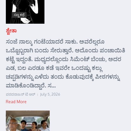
ಸಣ್ಣ ಕಥೆ
ಶ್ವೇತಾ
ಸಂಜೆ ನಾಲ್ಕು ಗಂಟೆಯಾದರೆ ಸಾಕು. ಅವರೆಲ್ಲರೂ
ಒಬ್ಬೊಬ್ಬರಾಗಿ ಬಂದು ಸೇರುತ್ತಾರೆ. ಅದೊಂದು ಪಂಚಾಯಿತಿ
ಕಟ್ಟೆ ಇದ್ದಂತೆ. ಮಧ್ಯದಲ್ಲೊಂದು ಸಿಮೆಂಟ್ ಬೆಂಚು, ಅದರ
ಎಡ, ಬಲ ಎರಡೂ ಕಡೆ ಇವರೇ ಒಂದಷ್ಟು ಕಲ್ಲು
ಚಪ್ಪಡಿಗಳನ್ನು ಎಳೆದು ತಂದು ಕೊಡುವುದಕ್ಕೆ ಪೀಠಗಳನ್ನು
ಮಾಡಿಕೊಂಡಿದ್ದಾರೆ. ಸ...
ವರದರಾಜನ್ ಟಿ ಆರ್
July 5, 2026
Read More