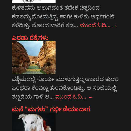
ಕುಳಿತವನು ಅಲುಗದಂತೆ ತದೇಕ ಚಿತ್ತದಿಂದ
ಕಡಲನ್ನು ನೋಡುತ್ತಿದ್ದ. ಹಾಗೇ ಕುಳಿತು ಅರ್ಧಗಂಟೆ
ಕಳೆದಿತ್ತು. ಮೊಲದ ಬಾರಿಗೆ ಕಡ…
ಮುಂದೆ ಓದಿ…
→
ಎರಡು ರೆಕ್ಕೆಗಳು
ಪಶ್ಚಿಮದಲ್ಲಿ ಸೂರ್ಯ ಮುಳುಗುತ್ತಿದ್ದ ಆಕಾರದ ತುಂಬ
ಒಂಥರಾ ಕೆಂಬಣ್ಣ ತುಂಬಿಕೊಂಡಿತ್ತು. ಆ ಸಂಜೆಯಲ್ಲಿ
ತಣ್ಣನೆಯ ಗಾಳಿ ಆ…
ಮುಂದೆ ಓದಿ…
→
ಮನೆ “ಮಗಳು” ಗರ್ಭಿಣಿಯಾದಾಗ