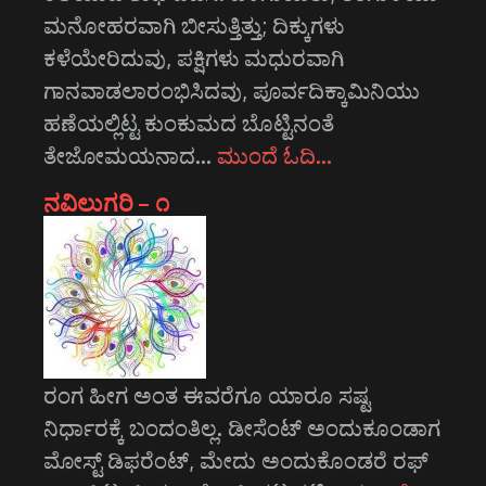
ಮನೋಹರವಾಗಿ ಬೀಸುತ್ತಿತ್ತು; ದಿಕ್ಕುಗಳು
ಕಳೆಯೇರಿದುವು, ಪಕ್ಷಿಗಳು ಮಧುರವಾಗಿ
ಗಾನವಾಡಲಾರಂಭಿಸಿದವು, ಪೂರ್ವದಿಕ್ಕಾಮಿನಿಯು
ಹಣೆಯಲ್ಲಿಟ್ಟ ಕುಂಕುಮದ ಬೊಟ್ಟಿನಂತೆ
ತೇಜೋಮಯನಾದ…
ಮುಂದೆ ಓದಿ…
ನವಿಲುಗರಿ – ೧
ರಂಗ ಹೀಗ ಅಂತ ಈವರೆಗೂ ಯಾರೂ ಸಷ್ಟ
ನಿರ್ಧಾರಕ್ಕೆ ಬಂದಂತಿಲ್ಲ. ಡೀಸೆಂಟ್ ಅಂದುಕೂಂಡಾಗ
ಮೋಸ್ಟ್‌ ಡಿಫರೆಂಟ್‌, ಮೇದು ಅಂದುಕೊಂಡರೆ ರಫ್