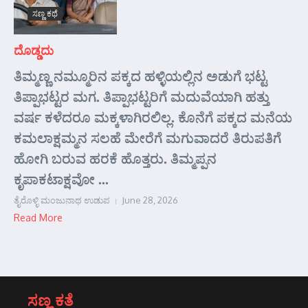
ಸಣ್ಣ ಕಥೆ
ದೊಡ್ಡದು
ತಿಮ್ಮಣ್ಣ ನಮ್ಮೂರಿನ ಪಕ್ಕದ ಹಳ್ಳಿಯಲ್ಲಿನ ಅಡುಗೆ ಭಟ್ಟ
ತಿಪ್ಪಾಭಟ್ಟರ ಮಗ. ತಿಪ್ಪಾಭಟ್ಟರಿಗೆ ಮದುವೆಯಾಗಿ ಹತ್ತು
ವರ್ಷ ಕಳೆದರೂ ಮಕ್ಕಳಾಗಿರಲಿಲ್ಲ. ಕೊನೆಗೆ ಪಕ್ಕದ ಮನೆಯ
ಕಮಲಾಕ್ಷಮ್ಮನ ಸಲಹೆ ಮೇರೆಗೆ ಮಗುವಾದರೆ ತಿರುಪತಿಗೆ
ಹೋಗಿ ಬರುವ ಹರಕೆ ಹೊತ್ತರು. ತಿಮ್ಮಪ್ಪನ
ಕೃಪಾಕಟಾಕ್ಷವೋ ...
ತೈರೊಳ್ಳಿ ಮಂಜುನಾಥ ಉಡುಪ
June 28, 2026
Read More
ಸಣ್ಣ ಕತೆ