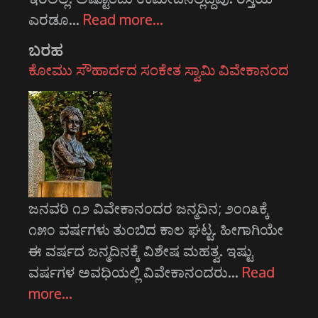
ಎರಡೂ…
Read more…
ಬರಹ
ಕೋಮು ಸೌಹಾರ್ದದ ಸಂಕೇತ ಸ್ವಾಮಿ ವಿವೇಕಾನಂದ
ಜನವರಿ ೧೨ ವಿವೇಕಾನಂದರ ಜನ್ಮದಿನ; ೨೦೧೩ಕ್ಕೆ
೧೫೦ ವರ್ಷಗಳು ತುಂಬಿದ ಕಾಲ ಘಟ್ಟ. ಹೀಗಾಗಿಯೇ
ಈ ವರ್ಷದ ಜನ್ಮದಿನಕ್ಕೆ ವಿಶೇಷ ಮಹತ್ವ. ಇಷ್ಟು
ವರ್ಷಗಳ ಅವಧಿಯಲ್ಲಿ ವಿವೇಕಾನಂದರು…
Read
more…