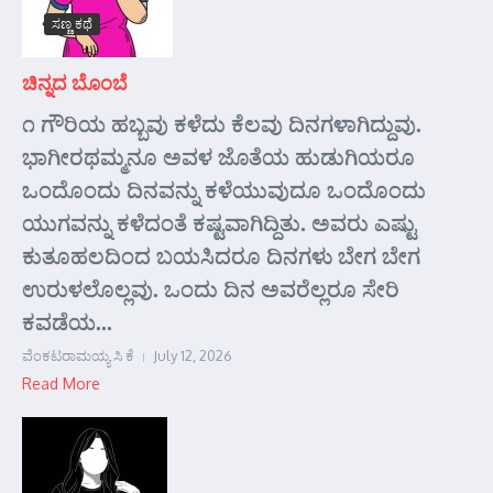
ಸಣ್ಣ ಕಥೆ
ಚಿನ್ನದ ಬೊಂಬೆ
೧ ಗೌರಿಯ ಹಬ್ಬವು ಕಳೆದು ಕೆಲವು ದಿನಗಳಾಗಿದ್ದುವು.
ಭಾಗೀರಥಮ್ಮನೂ ಅವಳ ಜೊತೆಯ ಹುಡುಗಿಯರೂ
ಒಂದೊಂದು ದಿನವನ್ನು ಕಳೆಯುವುದೂ ಒಂದೊಂದು
ಯುಗವನ್ನು ಕಳೆದಂತೆ ಕಷ್ಟವಾಗಿದ್ದಿತು. ಅವರು ಎಷ್ಟು
ಕುತೂಹಲದಿಂದ ಬಯಸಿದರೂ ದಿನಗಳು ಬೇಗ ಬೇಗ
ಉರುಳಲೊಲ್ಲವು. ಒಂದು ದಿನ ಅವರೆಲ್ಲರೂ ಸೇರಿ
ಕವಡೆಯ...
ವೆಂಕಟರಾಮಯ್ಯ ಸಿ ಕೆ
July 12, 2026
Read More