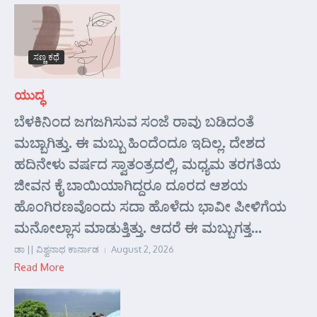
ಸಣ್ಣ ಕಥೆ
ಯುದ್ಧ
ಬೆಳಕಿನಿಂದ ಜಗಜಗಿಸುವ ಸಂಜೆ ರಾವು ಬಡಿದಂತೆ
ಮಬ್ಬಾಗಿತ್ತು. ಈ ಮಬ್ಬು ಹಿಂದೆಂದೂ ಇದಿಲ್ಲ. ದೇಶದ
ಹದಿನೇಳು ವರ್ಷದ ಸ್ವಾತಂತ್ರದಲ್ಲಿ, ಮಧ್ಯಮ ತರಗತಿಯ
ಜೀವನ ಕೈ ಬಾಯಿಯಾಗಿದ್ದರೂ ದೂರದ ಆಶಯ
ಹೊಂಗಿರಣವೊಂದು ಸದಾ ಹೊಳೆದು ಭಾವೀ ಪೀಳಿಗೆಯ
ಮನೋಲ್ಲಾಸ ಮಾಡುತ್ತಿತ್ತು. ಆದರೆ ಈ ಮಬ್ಬುಗತ್ತ...
ಡಾ || ವಿಶ್ವನಾಥ ಕಾರ್ನಾಡ
August 2, 2026
Read More