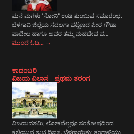
ಮನೆ ಮಗಳು "ಸೋನಿ" ಉಡಿ ತುಂಬುವ ಸಮಾರಂಭ.
ಬೆಳಗಾವಿ ಜಿಲ್ಲೆಯ ಸದಲಗಾ ಪಟ್ಟಣದ ಪೀರ ಗೌಡಾ
ಪಾಟೀಲ ಹಾಗೂ ಅವರ ತಮ್ಮ ಮಹದೇವ ಪ…
ಮುಂದೆ ಓದಿ…
→
ಕಾದಂಬರಿ
ವಿಜಯ ವಿಲಾಸ – ಪ್ರಥಮ ತರಂಗ
ವಿಜಯದಶಮಿ; ಲೋಕವೆಲ್ಲವೂ ಸಂತೋಷದಿಂದ
ಕಲಿಯುವ ಶುಭ ದಿವಸ. ಬೆಳಗಾಯಿತು; ತಂಗಾಳಿಯು