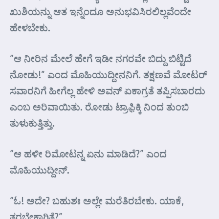
ಖುಶಿಯನ್ನು ಆತ ಇನ್ನೆಂದೂ ಅನುಭವಿಸಿರಲಿಲ್ಲವೆಂದೇ
ಹೇಳಬೇಕು.
“ಆ ನೀರಿನ ಮೇಲೆ ಹೇಗೆ ಇಡೀ ನಗರವೇ ಬಿದ್ದು ಬಿಟ್ಟಿದೆ
ನೋಡು!” ಎಂದ ಮೊಹಿಯುದ್ದೀನನಿಗೆ. ತಕ್ಷಣವೆ ಮೋಟರ್
ಸವಾರನಿಗೆ ಹೀಗೆಲ್ಲ ಹೇಳಿ ಅವನ್ ಏಕಾಗ್ರತೆ ತಪ್ಪಿಸಬಾರದು
ಎಂಬ ಅರಿವಾಯಿತು. ರೋಡು ಟ್ರಾಫ಼ಿಕ್ಕಿ ನಿಂದ ತುಂಬಿ
ತುಳುಕುತ್ತಿತ್ತು.
“ಆ ಹಳೀ ರಿಮೋಟನ್ನ ಏನು ಮಾಡಿದೆ?” ಎಂದ
ಮೊಹಿಯುದ್ದೀನ್.
“ಓ! ಅದೇ? ಬಹುಶಃ ಅಲ್ಲೇ ಮರೆತಿರಬೇಕು. ಯಾಕೆ,
ತರಬೇಕಾಗಿತ್ತೆ?”