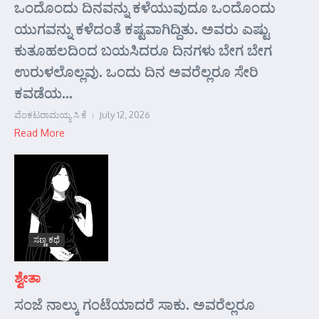
ಒಂದೊಂದು ದಿನವನ್ನು ಕಳೆಯುವುದೂ ಒಂದೊಂದು
ಯುಗವನ್ನು ಕಳೆದಂತೆ ಕಷ್ಟವಾಗಿದ್ದಿತು. ಅವರು ಎಷ್ಟು
ಕುತೂಹಲದಿಂದ ಬಯಸಿದರೂ ದಿನಗಳು ಬೇಗ ಬೇಗ
ಉರುಳಲೊಲ್ಲವು. ಒಂದು ದಿನ ಅವರೆಲ್ಲರೂ ಸೇರಿ
ಕವಡೆಯ...
ವೆಂಕಟರಾಮಯ್ಯ ಸಿ ಕೆ
July 12, 2026
Read More
ಸಣ್ಣ ಕಥೆ
ಶ್ವೇತಾ
ಸಂಜೆ ನಾಲ್ಕು ಗಂಟೆಯಾದರೆ ಸಾಕು. ಅವರೆಲ್ಲರೂ