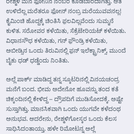
ರೇಶ್ಮಳ ಮನೆ ಫೋನಿನ ನಂಬರ ಕೊಡಬಾರದಾಗಿತ್ತು. ಆತ
ಉಳಿದೆಲ್ಲ ಮರೆತರೂ ಫೋನ್ ನಂಬ್ರ ಮರೆಯುವವನಲ್ಲ!
ಕೈಮಿಂಚಿ ಹೊದ್ದಕ್ಕೆ ಚಿಂತಿಸಿ ಫ಼ಲವಿಲ್ಲವೆಂದು ಸುಮ್ಮನೆ
ಕುಳಿತ. ಸರೋವರ ಕಳೆಯಿತು, ಸೆಕ್ರೆಟೇರಿಯಟ್ ಕಳೆಯಿತು.
ವಿಧಾನಸೌಧ ಕಳೆಯಿತು, ಗನ್ ಫ಼ೌಂಡ್ರಿ ಕಳೆಯಿತು,
ಅಬೀಡ್ಸಿನ ಒಂದು ತಿರುವಿನಲ್ಲಿ ಫ಼ನ್ ಇಲೆಕ್ಟ್ರಾನಿಕ್ಸ್. ಮುಂದೆ
ಬೈಕು ಧಡ್ ಧಡ್ಡೆಂದು ನಿಂತಿತು.
ಅಲ್ಲೆ ಪಾರ್ಕ್ ಮಾಡಿದ್ದ ತನ್ನ ಸ್ಕೂಟರಿನಲ್ಲಿ ವಿನಯಚಂದ್ರ
ಮನೆಗೆ ಬಂದ. ಭೀಮ ಅದೇನೋ ಹೂವನ್ನು ತಂದ ಕತೆ
ಚಿಕ್ಕಂದಿನಲ್ಲಿ ಕೇಳಿದ್ದ – ದ್ರೌಪದಿಗೆ ಮುಡಿಸೋದಕ್ಕೆ. ಅಷ್ಟೇ
ಸುಸ್ತಾಗಿತ್ತು. ಮಾನಸಿಕವಾಗಿ ಒಂದು ಯುಗವೇ ಕಳೆದಂಥ
ಅನುಭವ. ಆದರೇನು, ರೇಶ್ಮಳಿಗೋಸ್ಕರ ಒಂದು ಕೆಲಸ
ಸಾಧಿಸಿದಂತಾಯ್ತು. ಹಳೇ ರಿಮೋಟನ್ನ ಅಲ್ಲೆ