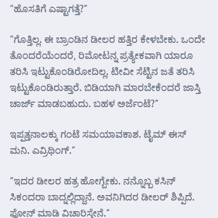
“ಹೊಸತಿಗೆ ಎಷ್ಟಾಗತ್ತೆ?”
“ಗೊತ್ತಿಲ್ಲ. ಈ ಬ್ರಾಂಡಿನ ಡೀಲರ ಹತ್ತಿರ ಕೇಳಬೇಕು. ಒಂದೇ
ತೊಂದರೆಯೆಂದರೆ, ರಿಮೋಟನ್ನ ಪ್ರತ್ಯೇಕವಾಗಿ ಯಾರೂ
ತರಿಸಿ ಇಟ್ಟುಕೊಂಡಿರೋದಿಲ್ಲ. ಟೀವೀ ಸೆಟ್ಟಿನ ಜತೆ ತರಿಸಿ
ಇಟ್ಟುಕೊಂಡಿರುತ್ತಾರೆ. ಬಿಡಿಯಾಗಿ ಮಾರಬೇಕೆಂದರೆ ಜಾಸ್ತಿ
ಚಾರ್ಜ್ ಮಾಡಬಹುದು. ಬಹಳ ಅರ್ಜೆಂಟೆ?”
ಇಪ್ಪತ್ತನಾಲಕ್ಕು ಗಂಟೆ ಸಮಯಾವಕಾಶ. ಟೈಮ್ ಈಸ್
ಮನಿ. ಎವ್ರಿಥಿಂಗ್.”
“ಇದರ ಡೀಲರ ಹತ್ರ ಹೋಗ್ಬೇಕು. ನನ್ನೊಬ್ಬ ಕಸಿನ್
ಸಿಕಂದರಾ ಬಾದ್ನಲ್ಲಿದ್ದಾನೆ. ಅವನಿಗಿದರ ಡೀಲರ್ ಶಿಪ್ಪಿದೆ.
ಫೋನ್ ಮಾಡಿ ವಿಚಾರಿಸ್ತೇನೆ.”