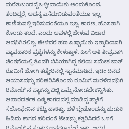
ಮರೆತುಬಂದದ್ದೆ ಒಳ್ಳೇದಾಯಿತು ಅಂದುಕೊಂಡ.
ತಂದಿದ್ದರೆ, ಅದನ್ನ ಎಸೆದುಬಿಡುವಂತೆಯೂ ಇಲ್ಲ,
ಕಾಣಿಸುವಲ್ಲಿ ಇರಿಸುವಂತೆಯೂ ಇಲ್ಲ. ಕಾರಣ, ಹೊಸತಾಗಿ
ಕೊಂಡು ತಂದೆ, ಎಂದು ಅವಳಲ್ಲಿ ಹೇಳುವ ವಿಚಾರ
ಅವನಿಗಿರಲಿಲ್ಲ. ಹೇಳಿದರೆ ಹಣ ಎಷ್ಟಾಯಿತು ಇತ್ಯಾದಿಯಾಗಿ
ವ್ಯಾವಹಾರಿಕ ಪ್ರಶ್ನೆಗಳನ್ನು ಕೇಳುತ್ತಾಳೆ. ಹೀಗೆ ಅತಿ ತೀವ್ರವಾಗಿ
ಚಿಂತನೆಯಲ್ಲಿ ತೊಡಗಿ ಬಿಸಿಯಾಗಿದ್ದ ತಲೆಯ ಸಮೇತ ಬಾತ್
ರೂಮಿಗೆ ಹೋಗಿ ತಣ್ಣೀರಿನಲ್ಲಿ ಸ್ನಾನಮಾಡಿದ. ಇಡೀ ದಿನದ
ಆಯಾಸವನ್ನು ಪರಿಹರಿಸಿಕೊಂಡು ರೂಮಿಗೆ ಮರಳಿದವನಿಗೆ
ರಿಮೋಟ್ ನ ಪ್ಯಾಕನ್ನು ಬಿಚ್ಚಿ ಒಮ್ಮೆ ನೋಡಬೇಕನ್ನಿಸಿತು.
ಅಪಾರದರ್ಶಕ ಎಣ್ಣೆ ಕಾಗದದಲ್ಲಿ ಮಾಡಿದ್ದ ಪ್ಯಾಕಿಗೆ
ಸೆಲೋಫೇನಿನ ಕಟ್ಟು ಹಾಕಿತ್ತು. ಹಳೆ ಬ್ಲೇಡೊಂದನ್ನು ಹುಡುಕಿ
ಹಿಡಿದು ಕಾಗದ ಹರಿದಂತೆ ಟೇಪನ್ನು ಕತ್ತರಿಸಿದರೆ ಒಳಗೆ
ರಿಮೋಟ್ ನ ಸ್ವಂತದ ಆವರಣ ಬೇರೆ ಇತ್ತು. ಅದರ