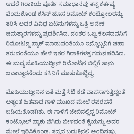
ಆದರೆ ಗಿರಾಕಿಯ ಪೂರ್ತಿ ಸಮಾಧಾನವು ತನ್ನ ಕರ್ತವ್ಯ
ವೆಂದುಕೊಂಡ ಕಸಿನ್ ಹೊಸ ರಿಮೋಟ್ ಕಂಟ್ರೋಲರನ್ನು
ತರಿಸಿ ಅದರ ವಿವಿಧ ಬಟನುಗಳನ್ನು ಒತ್ತಿ ಅನೇಕ
ಚಮತ್ಕಾರಗಳನ್ನು ಪ್ರದರ್ಶಿಸಿದ. ನಂತರ ಒಬ್ಬ ಕೆಲಸದವನಿಗೆ
ರಿಮೋಟನ್ನ ಪ್ಯಾಕ್ ಮಾಡುವಂತೆಯೂ ಇನ್ನೊಬ್ಬನಿಗೆ ಚಹಾ
ತರುವಂತೆಯೂ ಹೇಳಿ ಇತರ ಗಿರಾಕಿಗಳತ್ತ ಗಮನಹರಿಸಿದ.
ಈ ಮಧ್ಯ ಮೊಹಿಯುದ್ದೀನ್ ರಿಮೋಟಿನ ಬಿಲ್ಲಿಗೆ ತಾನು
ಜವಾಬ್ದಾರನೆಂದು ಕಸಿನಿಗೆ ಮಾತುಕೊಟ್ಟಿದ್ದ.
ಮೊಹಿಯುದ್ದೀನಿನ ಜತೆ ಮತ್ತೆ ಸಿಟಿ ಕಡೆ ವಾಪಸಾಗುತ್ತಿದ್ದಂತೆ
ಅತ್ಯಂತ ಹಿತವಾದ ಗಾಳಿ ಮುಖದ ಮೇಲೆ ರಪರಪನೆ
ಬಡಿಯತೊಡಗಿತು. ಈ ಗಾಳಿಗೆ ಜೇಬಿನಲ್ಲಿದ್ದ ರಿಮೋಟ್
ಕಂಟ್ರೋಲ್ ಪ್ಯಾಕು ಜಿಗಿದು ಬೀಳದಂತೆ ಕೈಯನ್ನು ಅದರ
ಮೇಲೆ ಇರಿಸಿಕೊಂಡ. ಸದ್ಯದ ಬದುಕಿನಲ್ಲಿ ಅಂದಿನಷ್ಟು