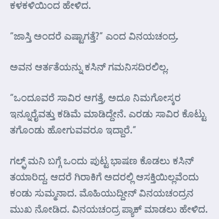
ಕಳಕಳಿಯಿಂದ ಹೇಳಿದ.
“ಜಾಸ್ತಿ ಅಂದರೆ ಎಷ್ಟಾಗತ್ತೆ?” ಎಂದ ವಿನಯಚಂದ್ರ.
ಅವನ ಆರ್ತತೆಯನ್ನು ಕಸಿನ್ ಗಮನಿಸದಿರಲಿಲ್ಲ.
“ಒಂದೂವರೆ ಸಾವಿರ ಆಗತ್ತೆ, ಅದೂ ನಿಮಗೋಸ್ಕರ
ಇನ್ನೂರೈವತ್ತು ಕಡಿಮೆ ಮಾಡಿದ್ದೇನೆ. ಎರಡು ಸಾವಿರ ಕೊಟ್ಟು
ತಗೊಂಡು ಹೋಗುವವರೂ ಇದ್ದಾರೆ.”
ಗಲ್ಫ಼್ ಮನಿ ಬಗ್ಗೆ ಒಂದು ಪುಟ್ಟ ಭಾಷಣ ಕೊಡಲು ಕಸಿನ್
ತಯಾರಿದ್ದ. ಆದರೆ ಗಿರಾಕಿಗೆ ಅದರಲ್ಲಿ ಆಸಕ್ತಿಯಿಲ್ಲವೆಂದು
ಕಂಡು ಸುಮ್ಮನಾದ. ಮೊಹಿಯುದ್ದೀನ್ ವಿನಯಚಂದ್ರನ
ಮುಖ ನೋಡಿದ. ವಿನಯಚಂದ್ರ ಪ್ಯಾಕ್ ಮಾಡಲು ಹೇಳಿದ.