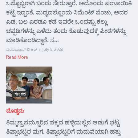
ಒಬ್ಬೊಬ್ಬರಾಗಿ ಬಂದು ಸೇರುತ್ತಾರೆ. ಅದೊಂದು ಪಂಚಾಯಿತಿ
ಕಟ್ಟೆ ಇದ್ದಂತೆ. ಮಧ್ಯದಲ್ಲೊಂದು ಸಿಮೆಂಟ್ ಬೆಂಚು, ಅದರ
ಎಡ, ಬಲ ಎರಡೂ ಕಡೆ ಇವರೇ ಒಂದಷ್ಟು ಕಲ್ಲು
ಚಪ್ಪಡಿಗಳನ್ನು ಎಳೆದು ತಂದು ಕೊಡುವುದಕ್ಕೆ ಪೀಠಗಳನ್ನು
ಮಾಡಿಕೊಂಡಿದ್ದಾರೆ. ಸ...
ವರದರಾಜನ್ ಟಿ ಆರ್
July 5, 2026
Read More
ಸಣ್ಣ ಕಥೆ
ದೊಡ್ಡದು
ತಿಮ್ಮಣ್ಣ ನಮ್ಮೂರಿನ ಪಕ್ಕದ ಹಳ್ಳಿಯಲ್ಲಿನ ಅಡುಗೆ ಭಟ್ಟ
ತಿಪ್ಪಾಭಟ್ಟರ ಮಗ. ತಿಪ್ಪಾಭಟ್ಟರಿಗೆ ಮದುವೆಯಾಗಿ ಹತ್ತು