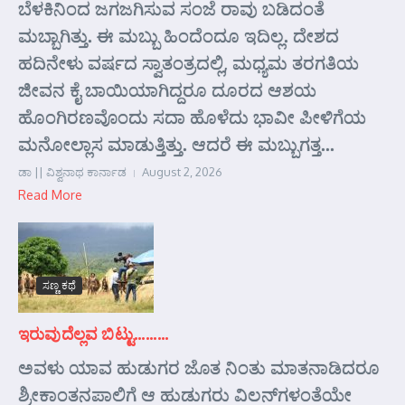
ಬೆಳಕಿನಿಂದ ಜಗಜಗಿಸುವ ಸಂಜೆ ರಾವು ಬಡಿದಂತೆ
ಮಬ್ಬಾಗಿತ್ತು. ಈ ಮಬ್ಬು ಹಿಂದೆಂದೂ ಇದಿಲ್ಲ. ದೇಶದ
ಹದಿನೇಳು ವರ್ಷದ ಸ್ವಾತಂತ್ರದಲ್ಲಿ, ಮಧ್ಯಮ ತರಗತಿಯ
ಜೀವನ ಕೈ ಬಾಯಿಯಾಗಿದ್ದರೂ ದೂರದ ಆಶಯ
ಹೊಂಗಿರಣವೊಂದು ಸದಾ ಹೊಳೆದು ಭಾವೀ ಪೀಳಿಗೆಯ
ಮನೋಲ್ಲಾಸ ಮಾಡುತ್ತಿತ್ತು. ಆದರೆ ಈ ಮಬ್ಬುಗತ್ತ...
ಡಾ || ವಿಶ್ವನಾಥ ಕಾರ್ನಾಡ
August 2, 2026
Read More
ಸಣ್ಣ ಕಥೆ
ಇರುವುದೆಲ್ಲವ ಬಿಟ್ಟು………
ಅವಳು ಯಾವ ಹುಡುಗರ ಜೊತ ನಿಂತು ಮಾತನಾಡಿದರೂ
ಶ್ರೀಕಾಂತನಪಾಲಿಗೆ ಆ ಹುಡುಗರು ವಿಲನ್‌ಗಳಂತೆಯೇ