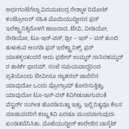
ಅರ್ಧಗಂಟೆಗೆಲ್ಲಾ ವಿನಯಚಂದ್ರ ರೇಶ್ಮಾಳ ರಿಮೋಟ್
ಕಂಟ್ರೋಲರ್ ಸಹಿತ ಮೊಯಿಯುದ್ದೀನನ ಫ಼ನ್
ಇಲೆಕ್ಟ್ರಾನಿಕ್ಸಿನೊಳಗೆ ಹಾಜರಾದ. ಟೀವಿ, ವೀಡಿಯೋ,
ರೇಡಿಯೋ, ಟೂ-ಇನ್-ವನ್, ಥ್ರೀ – ಇನ್ – ವನ್ ತುಂಬಿ
ತುಳುಕುವ ಅಂಗಡಿ ಫ಼ನ್ ಇಲೆಕ್ಟ್ರಾನಿಕ್ಸ್. ಫ಼ನ್
ಯಾತಕ್ಕಂತಂದರೆ ಅದು ಫ಼ಜೀರ್ ಉಮ್ಮರ್ ನಾಸಿರಹಮ್ಮದ್
ರ ಶಾರ್ಟ್ ಫ಼ಾರಮ್. ಸಂಜೆ ಸಮಯವಾದ್ದರಿಂದ
ಪ್ರತಿಯೊಂದು ಟೀವೀನೂ ನ್ಯಾಶನಲ್ ಚಾನೆಲಿನ
ಯಾವುದೋ ಒಂದು ಪ್ರೋಗ್ರಾಮ್ ತೋರಿಸುತ್ತಿತ್ತು.
ಯಾವುದೋ ಟೂ-ಇನ್-ವನ್ ಕಿವಿಗಿಡುಚಾಗುವಂತೆ
ವೆಸ್ಟರ್ನ್ ಸಂಗೀತ ಹೊರಡಿಸುತ್ತಾ ಇತ್ತು. ಇಲ್ಲಿ ನಿತ್ಯವೂ ಕೆಲಸ
ಮಾಡುವವರಿಗೆ ಕಣ್ಣು ಕಿವಿ ಎರಡೂ ಮಂದವಾಗುವುದು
ಖಂಡಿತವೆನಿಸಿತು. ಮೊಹೆಯುದ್ದೀನ್ ಕಾಲೇಜಿನ ಬಾಸ್ಕೆಟ್