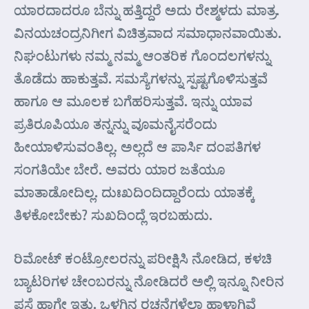
ಯಾರದಾದರೂ ಬೆನ್ನು ಹತ್ತಿದ್ದರೆ ಅದು ರೇಶ್ಮಳದು ಮಾತ್ರ.
ವಿನಯಚಂದ್ರನಿಗೀಗ ವಿಚಿತ್ರವಾದ ಸಮಾಧಾನವಾಯಿತು.
ನಿಘಂಟುಗಳು ನಮ್ಮ ನಮ್ಮ ಆಂತರಿಕ ಗೊಂದಲಗಳನ್ನು
ತೊಡೆದು ಹಾಕುತ್ತವೆ. ಸಮಸ್ಯೆಗಳನ್ನು ಸ್ಪಷ್ಟಗೊಳಿಸುತ್ತವೆ
ಹಾಗೂ ಆ ಮೂಲಕ ಬಗೆಹರಿಸುತ್ತವೆ. ಇನ್ನು ಯಾವ
ಪ್ರತಿರೂಪಿಯೂ ತನ್ನನ್ನು ವೂಮನೈಸರೆಂದು
ಹೀಯಾಳಿಸುವಂತಿಲ್ಲ. ಅಲ್ಲದೆ ಆ ಪಾರ್ಸಿ ದಂಪತಿಗಳ
ಸಂಗತಿಯೇ ಬೇರೆ. ಅವರು ಯಾರ ಜತೆಯೂ
ಮಾತಾಡೋದಿಲ್ಲ. ದುಃಖದಿಂದಿದ್ದಾರೆಂದು ಯಾತಕ್ಕೆ
ತಿಳಕೋಬೇಕು? ಸುಖದಿಂದ್ಲೆ ಇರಬಹುದು.
ರಿಮೋಟ್ ಕಂಟ್ರೋಲರನ್ನು ಪರೀಕ್ಷಿಸಿ ನೋಡಿದ, ಕಳಚಿ
ಬ್ಯಾಟರಿಗಳ ಚೇಂಬರನ್ನು ನೋಡಿದರೆ ಅಲ್ಲಿ ಇನ್ನೂ ನೀರಿನ
ಪಸೆ ಹಾಗೇ ಇತ್ತು. ಒಳಗಿನ ರಚನೆಗಳೆಲ್ಲಾ ಹಾಳಾಗಿವೆ