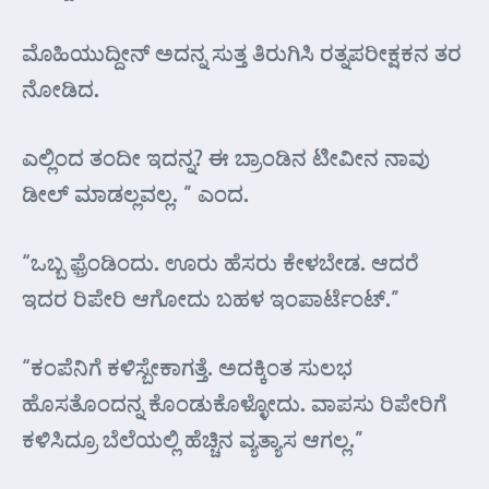
ಮೊಹಿಯುದ್ದೀನ್ ಅದನ್ನ ಸುತ್ತ ತಿರುಗಿಸಿ ರತ್ನಪರೀಕ್ಷಕನ ತರ
ನೋಡಿದ.
ಎಲ್ಲಿಂದ ತಂದೀ ಇದನ್ನ? ಈ ಬ್ರಾಂಡಿನ ಟೀವೀನ ನಾವು
ಡೀಲ್ ಮಾಡಲ್ಲವಲ್ಲ. ” ಎಂದ.
“ಒಬ್ಬ ಫ಼್ರೆಂಡಿಂದು. ಊರು ಹೆಸರು ಕೇಳಬೇಡ. ಆದರೆ
ಇದರ ರಿಪೇರಿ ಆಗೋದು ಬಹಳ ಇಂಪಾರ್ಟೆಂಟ್.”
“ಕಂಪೆನಿಗೆ ಕಳಿಸ್ಬೇಕಾಗತ್ತೆ. ಅದಕ್ಕಿಂತ ಸುಲಭ
ಹೊಸತೊಂದನ್ನ ಕೊಂಡುಕೊಳ್ಳೋದು. ವಾಪಸು ರಿಪೇರಿಗೆ
ಕಳಿಸಿದ್ರೂ ಬೆಲೆಯಲ್ಲಿ ಹೆಚ್ಚಿನ ವ್ಯತ್ಯಾಸ ಆಗಲ್ಲ.”