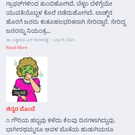
ಗ್ರಾಫರ್‌ಗಳಿಂದ ತುಂಬಿಹೋಗಿದೆ. ಬೆಳ್ಳಂ ಬೆಳಿಗ್ಗೆಯೇ
ಯುವತಿಯೊಬ್ಬಳ ಕೊಲೆ ನಡೆದುಹೋಗಿದೆ. ಲಾಡ್ಜ್‌ನ
ಹೊರಗೆ ಜನರು ಕುತೂಹಲಭರಿತರಾಗಿ ಸೇರಿದ್ದಾರೆ. ಸೇರಿದ್ದ
ಜನರನ್ನು ನಿಯಂತ್ರ...
ಡಾ. ವಿಶ್ವನಾಥ ಎನ್ ನೇರಳಕಟ್ಟೆ
July 19, 2026
Read More
ಸಣ್ಣ ಕಥೆ
ಚಿನ್ನದ ಬೊಂಬೆ
೧ ಗೌರಿಯ ಹಬ್ಬವು ಕಳೆದು ಕೆಲವು ದಿನಗಳಾಗಿದ್ದುವು.
ಭಾಗೀರಥಮ್ಮನೂ ಅವಳ ಜೊತೆಯ ಹುಡುಗಿಯರೂ