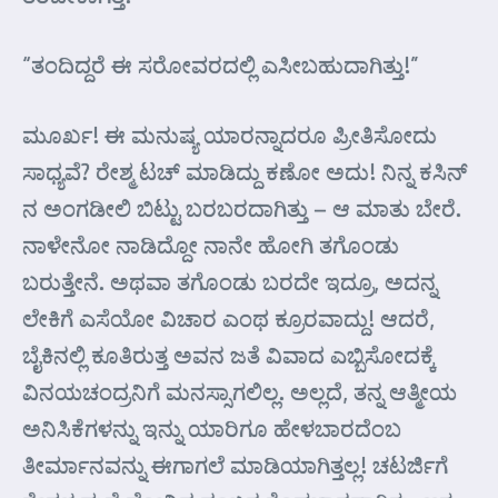
“ತಂದಿದ್ದರೆ ಈ ಸರೋವರದಲ್ಲಿ ಎಸೀಬಹುದಾಗಿತ್ತು!”
ಮೂರ್ಖ! ಈ ಮನುಷ್ಯ ಯಾರನ್ನಾದರೂ ಪ್ರೀತಿಸೋದು
ಸಾಧ್ಯವೆ? ರೇಶ್ಮ ಟಚ್ ಮಾಡಿದ್ದು ಕಣೋ ಅದು! ನಿನ್ನ ಕಸಿನ್
ನ ಅಂಗಡೀಲಿ ಬಿಟ್ಟು ಬರಬರದಾಗಿತ್ತು – ಆ ಮಾತು ಬೇರೆ.
ನಾಳೇನೋ ನಾಡಿದ್ದೋ ನಾನೇ ಹೋಗಿ ತಗೊಂಡು
ಬರುತ್ತೇನೆ. ಅಥವಾ ತಗೊಂಡು ಬರದೇ ಇದ್ರೂ, ಅದನ್ನ
ಲೇಕಿಗೆ ಎಸೆಯೋ ವಿಚಾರ ಎಂಥ ಕ್ರೂರವಾದ್ದು! ಆದರೆ,
ಬೈಕಿನಲ್ಲಿ ಕೂತಿರುತ್ತ ಅವನ ಜತೆ ವಿವಾದ ಎಬ್ಬಿಸೋದಕ್ಕೆ
ವಿನಯಚಂದ್ರನಿಗೆ ಮನಸ್ಸಾಗಲಿಲ್ಲ. ಅಲ್ಲದೆ, ತನ್ನ ಆತ್ಮೀಯ
ಅನಿಸಿಕೆಗಳನ್ನು ಇನ್ನು ಯಾರಿಗೂ ಹೇಳಬಾರದೆಂಬ
ತೀರ್ಮಾನವನ್ನು ಈಗಾಗಲೆ ಮಾಡಿಯಾಗಿತ್ತಲ್ಲ! ಚಟರ್ಜಿಗೆ