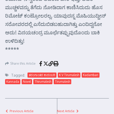
ಮುಚ್ಚಳವನ್ನು ತೆಗೆದು ನೋಡಿದಾಗ ಕಾಣಿಸಿದುದು ಹೊಸ
ರಿಮೋಟ್ ಕಂಟ್ರೋಲರಲ್ಲ. ಯಾವುದನ್ನ ಮೊಹಿಯುದ್ದೀನ್
ಸರೋವರದಲ್ಲಿ ಎಸೆದುಬಿಡಬಹುದಾಗಿತ್ತು ಎಂದಿದ್ದನೋ
ಅದು! ವಿನಯಚಂದ್ರ ಮೂರ್ಛೆತಪ್ಪುವುದೊಂದು ಬಾಕಿ
ಉಳಿದಿತ್ತು!
*****
Share this Article
Tagged:
ತರಂಗಾಂತರ ಕಾದಂಬರಿ
K V Tirumalesh
Kadambari
Kannada
Novel
Thirumalesh
Tirumalesh
Previous Article
Next Article