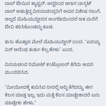
ಬಾಲ್ ಟೀಮಿನ ಕ್ಯಾಪ್ಟನ್. ಆದ್ದರಿಂದ ಆಗಾಗ ಬಾಸ್ಕಟ್
ಬಾಲ್ ಆಡುತ್ತಿದ್ದ ವಿನಯಚಂದ್ರನಿಗೆ ಅವನ ವಿಶೇಷ ಸಲುಗೆ.
ಅಲ್ಲದೆ ಮೊಹಿಯುದ್ದೀನನ ಅಂಗಡಿಯಿಂದಲೆ ಆತ ಮನೆಗೆ
ಟೀವಿ ತರಿಸಿಕೊಂಡದ್ದು ಕೂಡ.
ತುಸು ಹೊತ್ತಾದ ಮೇಲೆ ಮೊಹಿಯುದ್ದೀನ್ ಬಂದ. “ಏನಯ್ಯ
ವಿನ್ ಅದೆಂಥ ತುರ್ತು ಕೆಲ್ಸ ಹೇಳು” ಎಂದ.
ವಿನಯಚಂದ ರಿಮೋಟ್ ಕಂಟ್ರೋಲರ್ ತೆಗೆದು ಅವನ
ಮುಂದಿರಿಸಿದ.
“ಮೀಯೋದಕ್ಕೆ ಕುದಿಸಿದ ನೀರಲ್ಲಿ ಅದ್ದಿ ತೆಗೆದದ್ದು. ಈಗ
ಕೆಲಸ ಮಾಡ್ತ ಇಲ್ಲ. ಇದು ಮತ್ತೆ ಕೆಲಸ ಮಾಡ್ಬೇಕಾದರೆ ಏನು
ಮಾಡ್ಬೇಕು ಹೇಳು.”