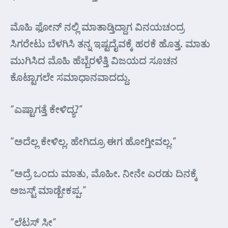
ಮೊಹಿ ಫೋನ್ ನಲ್ಲಿ ಮಾತಾಡ್ತಿದ್ದಾಗ ವಿನಯಚಂದ್ರ
ಸಿಗರೇಟು ಬೆಳಗಿಸಿ ತನ್ನ ಇಷ್ಟದೈವಕ್ಕೆ ಹರಕೆ ಹೊತ್ತ. ಮಾತು
ಮುಗಿಸಿದ ಮೊಹಿ ಹೆಬ್ಬೆರಳೆತ್ತಿ ವಿಜಯದ ಸೂಚನ
ಕೊಟ್ಟಾಗಲೇ ಸಮಾಧಾನವಾದದ್ದು.
“ಎಷ್ಟಾಗತ್ತೆ ಕೇಳಿದ್ಯ?”
“ಅದೆಲ್ಲ ಕೇಳಿಲ್ಲ. ಹೇಗಿದ್ರೂ ಈಗ ಹೋಗ್ತೀವಲ್ಲ.”
“ಅದ್ರೆ ಒಂದು ಮಾತು, ಮೊಹೀ. ನೀನೇ ಎರಡು ದಿನಕ್ಕೆ
ಅಜಸ್ಟ್ ಮಾಡ್ಬೇಕಪ್ಪ.”
“ಲೆಟಸ್ ಸೀ”