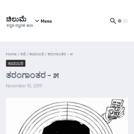
Skip to content
ಚಿಲುಮೆ
Menu
ಕನ್ನಡ ನಲ್ಬರಹ ತಾಣ
Home
/
ಕಥೆ
/
ಕಾದಂಬರಿ
/
ತರಂಗಾಂತರ – ೫
ಕಾದಂಬರಿ
ತರಂಗಾಂತರ – ೫
November 10, 2019