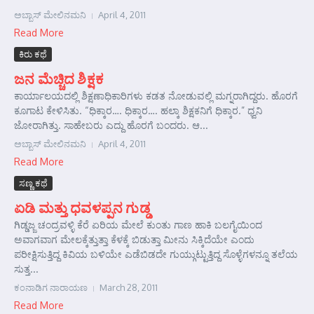
ಅಬ್ಬಾಸ್ ಮೇಲಿನಮನಿ
April 4, 2011
Read More
ಕಿರು ಕಥೆ
ಜನ ಮೆಚ್ಚಿದ ಶಿಕ್ಷಕ
ಕಾರ್ಯಾಲಯದಲ್ಲಿ ಶಿಕ್ಷಣಾಧಿಕಾರಿಗಳು ಕಡತ ನೋಡುವಲ್ಲಿ ಮಗ್ನರಾಗಿದ್ದರು. ಹೊರಗೆ
ಕೂಗಾಟ ಕೇಳಿಸಿತು. “ಧಿಕ್ಕಾರ…. ಧಿಕ್ಕಾರ…. ಹಲ್ಕಾ ಶಿಕ್ಷಕನಿಗೆ ಧಿಕ್ಕಾರ.” ಧ್ವನಿ
ಜೋರಾಗಿತ್ತು. ಸಾಹೇಬರು ಎದ್ದು ಹೊರಗೆ ಬಂದರು. ಆ...
ಅಬ್ಬಾಸ್ ಮೇಲಿನಮನಿ
April 4, 2011
Read More
ಸಣ್ಣ ಕಥೆ
ಏಡಿ ಮತ್ತು ಧವಳಪ್ಪನ ಗುಡ್ಡ
ಗಿಡ್ಡಜ್ಜ ಚಂದ್ರವಳ್ಳಿ ಕೆರೆ ಏರಿಯ ಮೇಲೆ ಕುಂತು ಗಾಣ ಹಾಕಿ ಬಲಗೈಯಿಂದ
ಅವಾಗವಾಗ ಮೇಲಕ್ಕೆತ್ತುತ್ತಾ ಕೆಳಕ್ಕೆ ಬಿಡುತ್ತಾ ಮೀನು ಸಿಕ್ಕಿದೆಯೇ ಎಂದು
ಪರೀಕ್ಷಿಸುತ್ತಿದ್ದ ಕಿವಿಯ ಬಳಿಯೇ ಎಡೆಬಿಡದೇ ಗುಯ್ಗುಟ್ಟುತ್ತಿದ್ದ ಸೊಳ್ಳೆಗಳನ್ನೂ ತಲೆಯ
ಸುತ್ತ...
ಕಂನಾಡಿಗ ನಾರಾಯಣ
March 28, 2011
Read More