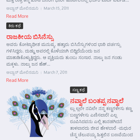
ಅಬ್ಬಾಸ್ ಮೇಲಿನಮನಿ
March 15, 2011
Read More
ಕಿರು ಕಥೆ
ರಾಜಕೀಯ ಬಿಸಿನೆಸ್ಸು
ಅವರು ಕೋಟ್ಯಾಧೀಶ ಮನುಷ್ಯ. ಹತ್ತಾರು ಬಿಸಿನೆಸ್ಸುಗಳಿಂದ ಭಾರಿ ವರ್ಚಸ್ಸು
ಗಳಿಸಿದ್ದರು. ದುಡ್ಡು ಅವರಲ್ಲಿ ಕೊಳೆಯಾಗಿ ಬಿದ್ದಿದೆಯೆಂದು ಜನ
ಮಾತಾಡಿಕೊಳ್ಳುತ್ತಿದ್ದರು. ಆ ವ್ಯಕ್ತಿಯದು ತುಂಬು ಸಂಸಾರ. ನಾಲ್ಕು ಜನ ಗಂಡು
ಮಕ್ಕಳು. ನಾಲ್ಕು ಜನ ಹೆಣ್...
ಅಬ್ಬಾಸ್ ಮೇಲಿನಮನಿ
March 7, 2011
Read More
ಸಣ್ಣ ಕಥೆ
ನವ್ವಾಲೆ ಬಂತಪ್ಪ ನವ್ವಾಲೆ
ಲ್ಲು ಲ್ಲಲೇ ನವಿಲೇ ನನ್ನ ಕಣ್ಣಗಳೇಸು ಕಣ್ಣ
ಬಣ್ಣಗಳೇಸು ಎಣಿಸಲಾರೆ! ಎಲ್ಲ
ರೂಪಿಸಿದವನು ಎಲ್ಲಿ ತಾನಡಗಿದನೆ
ತಾಳಲಾರದು ಜೀವ ಹೇಳಬಾರೆ -ಮಧುರ
ಚೆನ್ನ ಚೆಲುವಯ್ಯ ಹಿತ್ತಲಿನ ಬಣವೆಯಿಂದ