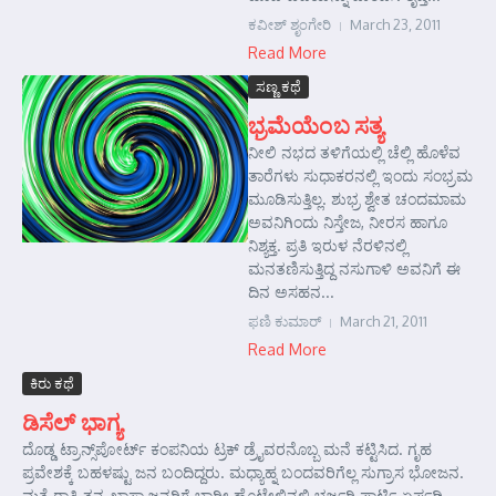
ಕವೀಶ್ ಶೃಂಗೇರಿ
March 23, 2011
Read More
ಸಣ್ಣ ಕಥೆ
ಭ್ರಮೆಯೆಂಬ ಸತ್ಯ
ನೀಲಿ ನಭದ ತಳಿಗೆಯಲ್ಲಿ ಚೆಲ್ಲಿ ಹೊಳೆವ
ತಾರೆಗಳು ಸುಧಾಕರನಲ್ಲಿ ಇಂದು ಸಂಭ್ರಮ
ಮೂಡಿಸುತ್ತಿಲ್ಲ. ಶುಭ್ರ ಶ್ವೇತ ಚಂದಮಾಮ
ಅವನಿಗಿಂದು ನಿಸ್ತೇಜ, ನೀರಸ ಹಾಗೂ
ನಿಶ್ಯಕ್ತ. ಪ್ರತಿ ಇರುಳ ನೆರಳಿನಲ್ಲಿ
ಮನತಣಿಸುತ್ತಿದ್ದ ನಸುಗಾಳಿ ಅವನಿಗೆ ಈ
ದಿನ ಅಸಹನ...
ಫಣಿ ಕುಮಾರ್‍
March 21, 2011
Read More
ಕಿರು ಕಥೆ
ಡಿಸೆಲ್ ಭಾಗ್ಯ
ದೊಡ್ಡ ಟ್ರಾನ್ಸ್‌ಪೋರ್ಟ್ ಕಂಪನಿಯ ಟ್ರಕ್ ಡ್ರೈವರನೊಬ್ಬ ಮನೆ ಕಟ್ಟಿಸಿದ. ಗೃಹ
ಪ್ರವೇಶಕ್ಕೆ ಬಹಳಷ್ಟು ಜನ ಬಂದಿದ್ದರು. ಮಧ್ಯಾಹ್ನ ಬಂದವರಿಗೆಲ್ಲ ಸುಗ್ರಾಸ ಭೋಜನ.
ಮತ್ತೆ ರಾತ್ರಿ ತನ್ನ ಖಾಸಾ ಜನರಿಗೆ ಭಾರೀ ಹೊಟೇಲಿನಲ್ಲಿ ಭರ್ಜರಿ ಪಾರ್ಟಿ ಏರ್ಪಡಿ...