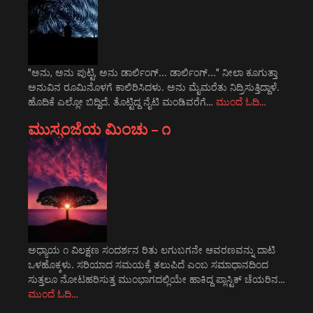
"ಅನು, ಅನು ಪುಟ್ಟಿ, ಅನು ಡಾರ್ಲಿಂಗ್... ಡಾರ್ಲಿಂಗ್..." ನೀಲಾ ಕೂಗುತ್ತಾ
ಅನುವಿನ ರೂಮಿನೊಳಗೆ ಕಾಲಿರಿಸಿದಳು. ಅನು ಮೈಮರೆತು ನಿದ್ರಿಸುತ್ತಿದ್ದಾಳೆ.
ಹೊದಿಕೆ ಎಲ್ಲೋ ಬಿದ್ದಿದೆ. ತೊಟ್ಟಿದ್ದ ನೈಟಿ ಮಂಡಿವರೆಗೆ…
ಮುಂದೆ ಓದಿ…
ಮುಸ್ಸಂಜೆಯ ಮಿಂಚು – ೧
ಅಧ್ಯಾಯ ೧ ವಿಲಕ್ಷಣ ಸಂದರ್ಶನ ರಿತು ಲಗುಬಗನೇ ಆವರಣವನ್ನು ದಾಟಿ
ಒಳಹೊಕ್ಕಳು. ಸರಿಯಾದ ಸಮಯಕ್ಕೆ ತಲುಪಿದೆ ಎಂಬ ಸಮಾಧಾನದಿಂದ
ಸುತ್ತಲೂ ನೋಟಹರಿಸುತ್ತ ಮುಂಭಾಗದಲ್ಲಿಯೇ ಹಾಕಿದ್ದ ಪ್ಲಾಸ್ಟಿಕ್ ಚೆಯರಿನ…
ಮುಂದೆ ಓದಿ…