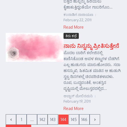
ಬತ್ತದ ಹುಲ್ಲನ್ನು ಹಿರಿಯಲು
ಕೈಹಾಕುತ್ತಿದ್ದಂತೆಯೇ ಗಾಬರಿಗೊಂ...
ಕಂನಾಡಿಗ ನಾರಾಯಣ
February 22, 2011
Read More
ಕಿರು ಕಥೆ
ನಾನು ನಿನ್ನನ್ನು ಪ್ರೀತಿಸುತ್ತೇನೆ
ಮೊದಲ ಬಾರಿಗೆ ಕಲೇಜಿನಲ್ಲಿ
ಕಾಣಿಸಿಕೊಂಡ ಅವಳ ಕಣ್ಣುಗಳ ಬೆಡಗಿಗೆ
ಎಲ್ಲ ಹುಡುಗರು ಮಾರುಹೋದರು. ಸದಾ
ಹಸನ್ಮುಖಿ, ಹಿತಮಿತ ಮಾತಿನ ಆ ಹುಡುಗಿ
ಸ್ವಲ್ಪ ದಿನಗಳಲ್ಲೆ ಚಿರಪರಿಚಿತಳಾದಳು.
ರೂಪ, ಬುದ್ಧವಂತಿಕೆ, ಅಂತಸ್ತಿನ
ದೃಷ್ಟಿಯಲ್ಲಿ ಮೇಲುಸ್ತರದಲ್ಲಿದ...
ಅಬ್ಬಾಸ್ ಮೇಲಿನಮನಿ
February 19, 2011
Read More
1
...
142
143
144
145
146