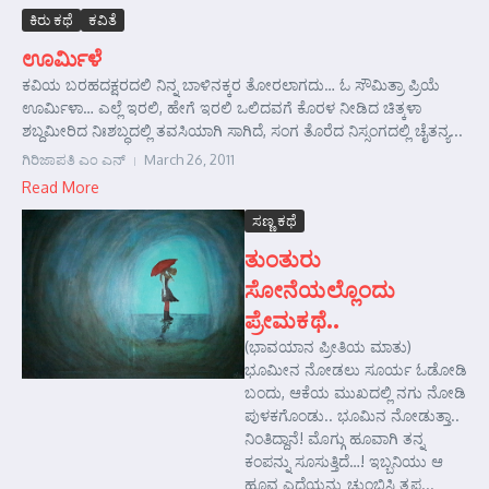
ಕಿರು ಕಥೆ
ಕವಿತೆ
ಊರ್ಮಿಳೆ
ಕವಿಯ ಬರಹದಕ್ಷರದಲಿ ನಿನ್ನ ಬಾಳಿನಕ್ಕರ ತೋರಲಾಗದು… ಓ ಸೌಮಿತ್ರಾ ಪ್ರಿಯೆ
ಊರ್ಮಿಳಾ… ಎಲ್ಲೆ ಇರಲಿ, ಹೇಗೆ ಇರಲಿ ಒಲಿದವಗೆ ಕೊರಳ ನೀಡಿದ ಚಿತ್ಕಳಾ
ಶಬ್ದಮೀರಿದ ನಿಃಶಬ್ಧದಲ್ಲಿ ತವಸಿಯಾಗಿ ಸಾಗಿದೆ, ಸಂಗ ತೊರೆದ ನಿಸ್ಸಂಗದಲ್ಲಿ ಚೈತನ್ಯ...
ಗಿರಿಜಾಪತಿ ಎಂ ಎನ್
March 26, 2011
Read More
ಸಣ್ಣ ಕಥೆ
ತುಂತುರು
ಸೋನೆಯಲ್ಲೊಂದು
ಪ್ರೇಮಕಥೆ..
(ಭಾವಯಾನ ಪ್ರೀತಿಯ ಮಾತು)
ಭೂಮೀನ ನೋಡಲು ಸೂರ್ಯ ಓಡೋಡಿ
ಬಂದು, ಆಕೆಯ ಮುಖದಲ್ಲಿ ನಗು ನೋಡಿ
ಪುಳಕಗೊಂಡು.. ಭೂಮಿನ ನೋಡುತ್ತಾ..
ನಿಂತಿದ್ದಾನೆ! ಮೊಗ್ಗು ಹೂವಾಗಿ ತನ್ನ
ಕಂಪನ್ನು ಸೂಸುತ್ತಿದೆ…! ಇಬ್ಬನಿಯು ಆ
ಹೂವ ಎದೆಯನ್ನು ಚುಂಬಿಸಿ ತೃಪ್ತ...