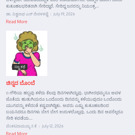
ಕುತೂಹಲಭರಿತರಾಗಿ ಸೇರಿದ್ದಾರೆ. ಸೇರಿದ್ದ ಜನರನ್ನು ನಿಯಂತ್ರ...
ಡಾ. ವಿಶ್ವನಾಥ ಎನ್ ನೇರಳಕಟ್ಟೆ
July 19, 2026
Read More
ಸಣ್ಣ ಕಥೆ
ಚಿನ್ನದ ಬೊಂಬೆ
೧ ಗೌರಿಯ ಹಬ್ಬವು ಕಳೆದು ಕೆಲವು ದಿನಗಳಾಗಿದ್ದುವು. ಭಾಗೀರಥಮ್ಮನೂ ಅವಳ
ಜೊತೆಯ ಹುಡುಗಿಯರೂ ಒಂದೊಂದು ದಿನವನ್ನು ಕಳೆಯುವುದೂ ಒಂದೊಂದು
ಯುಗವನ್ನು ಕಳೆದಂತೆ ಕಷ್ಟವಾಗಿದ್ದಿತು. ಅವರು ಎಷ್ಟು ಕುತೂಹಲದಿಂದ
ಬಯಸಿದರೂ ದಿನಗಳು ಬೇಗ ಬೇಗ ಉರುಳಲೊಲ್ಲವು. ಒಂದು ದಿನ ಅವರೆಲ್ಲರೂ
ಸೇರಿ ಕವಡೆಯ...
ವೆಂಕಟರಾಮಯ್ಯ ಸಿ ಕೆ
July 12, 2026
Read More