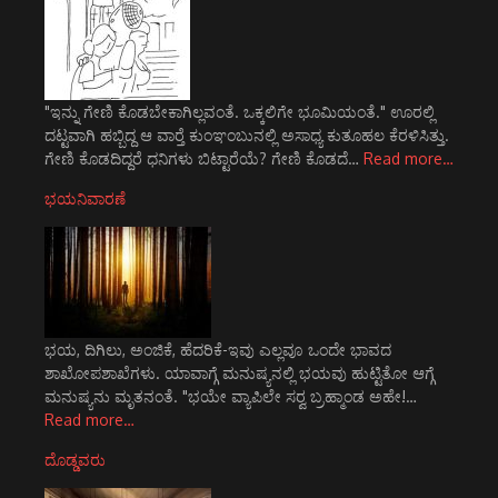
"ಇನ್ನು ಗೇಣಿ ಕೊಡಬೇಕಾಗಿಲ್ಲವಂತೆ. ಒಕ್ಕಲಿಗೇ ಭೂಮಿಯಂತೆ." ಊರಲ್ಲಿ
ದಟ್ಟವಾಗಿ ಹಬ್ಬಿದ್ದ ಆ ವಾರ್‍ತೆ ಕುಂಞಂಬುನಲ್ಲಿ ಅಸಾಧ್ಯ ಕುತೂಹಲ ಕೆರಳಿಸಿತ್ತು.
ಗೇಣಿ ಕೊಡದಿದ್ದರೆ ಧನಿಗಳು ಬಿಟ್ಟಾರೆಯೆ? ಗೇಣಿ ಕೊಡದೆ…
Read more…
ಭಯನಿವಾರಣೆ
ಭಯ, ದಿಗಿಲು, ಅಂಜಿಕೆ, ಹೆದರಿಕೆ-ಇವು ಎಲ್ಲವೂ ಒಂದೇ ಭಾವದ
ಶಾಖೋಪಶಾಖೆಗಳು. ಯಾವಾಗ್ಗೆ ಮನುಷ್ಯನಲ್ಲಿ ಭಯವು ಹುಟ್ಟಿತೋ ಆಗ್ಗೆ
ಮನುಷ್ಯನು ಮೃತನಂತೆ. "ಭಯೇ ವ್ಯಾಪಿಲೇ ಸರ್‍ವ ಬ್ರಹ್ಮಾಂಡ ಅಹೇ!…
Read more…
ದೊಡ್ಡವರು