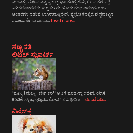
ಮೂವತ್ತು ವರ್ಷದ ನನ್ನ ಸ್ವತಂತ್ರ ಭಾರತದಲ್ಲಿ ಹೆಮ್ಮೆಯಿಂದ ತಲೆ ಎತ್ತಿ
ತಿರುಗಬೇಕಾದವನು ಕುಗ್ಗಿ ಕುಸಿದು ಹೋಗುವಂಥ ಅಮಾನವೀಯ
ಅಂತರಗಳ ನಡುವೆ ಉಸಿರಾಡುತ್ತಿದ್ದೇನೆ. ವೈಭೋಗದಲ್ಲಿರುವ ಸ್ವಪ್ರತಿಷ್ಟಿತ
ರಾಜಕಾರಣಿಗಳು ಒಂದು…
Read more…
ಸಣ್ಣ ಕತೆ
ಲಿಟಲ್ ಸ್ಟುವರ್ಟ್
"ಮಮ್ಮಿ ! ಮಮ್ಮಿ ! ಬೇಗ ಬಾ" "ಅಡಿಗೆ ಮಾಡುತ್ತಾ ಇದ್ದೇನೆ, ಯಾಕೆ
ಕಿರಿಚಿಕೊಳ್ಳುತ್ತಾ ಇದ್ದಿಯಾ ರೋಜಿ? ಬರುತ್ತೀನಿ ತ…
ಮುಂದೆ ಓದಿ…
→
ವಿಷಚಕ್ರ