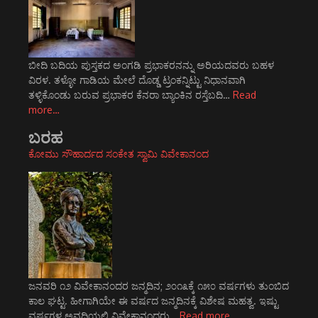
ಬೀದಿ ಬದಿಯ ಪುಸ್ತಕದ ಅಂಗಡಿ ಪ್ರಭಾಕರನನ್ನು ಅರಿಯದವರು ಬಹಳ
ವಿರಳ. ತಳ್ಳೋ ಗಾಡಿಯ ಮೇಲೆ ದೊಡ್ಡ ಟ್ರಂಕನ್ನಿಟ್ಟು ನಿಧಾನವಾಗಿ
ತಳ್ಳಿಕೊಂಡು ಬರುವ ಪ್ರಭಾಕರ ಕೆನರಾ ಬ್ಯಾಂಕಿನ ರಸ್ತೆಬದಿ…
Read
more…
ಬರಹ
ಕೋಮು ಸೌಹಾರ್ದದ ಸಂಕೇತ ಸ್ವಾಮಿ ವಿವೇಕಾನಂದ
ಜನವರಿ ೧೨ ವಿವೇಕಾನಂದರ ಜನ್ಮದಿನ; ೨೦೧೩ಕ್ಕೆ ೧೫೦ ವರ್ಷಗಳು ತುಂಬಿದ
ಕಾಲ ಘಟ್ಟ. ಹೀಗಾಗಿಯೇ ಈ ವರ್ಷದ ಜನ್ಮದಿನಕ್ಕೆ ವಿಶೇಷ ಮಹತ್ವ. ಇಷ್ಟು
ವರ್ಷಗಳ ಅವಧಿಯಲ್ಲಿ ವಿವೇಕಾನಂದರು…
Read more…