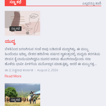
ಸಣ್ಣ ಕಥೆ
ಎಲ್ಲವನ್ನೂ ಕಾಣಿ
ಸಣ್ಣ ಕಥೆ
ಯುದ್ಧ
ಬೆಳಕಿನಿಂದ ಜಗಜಗಿಸುವ ಸಂಜೆ ರಾವು ಬಡಿದಂತೆ ಮಬ್ಬಾಗಿತ್ತು. ಈ ಮಬ್ಬು
ಹಿಂದೆಂದೂ ಇದಿಲ್ಲ. ದೇಶದ ಹದಿನೇಳು ವರ್ಷದ ಸ್ವಾತಂತ್ರದಲ್ಲಿ, ಮಧ್ಯಮ ತರಗತಿಯ
ಜೀವನ ಕೈ ಬಾಯಿಯಾಗಿದ್ದರೂ ದೂರದ ಆಶಯ ಹೊಂಗಿರಣವೊಂದು ಸದಾ
ಹೊಳೆದು ಭಾವೀ ಪೀಳಿಗೆಯ ಮನೋಲ್ಲಾಸ ಮಾಡುತ್ತಿತ್ತು. ಆದರೆ ಈ ಮಬ್ಬುಗತ್ತ...
ಡಾ || ವಿಶ್ವನಾಥ ಕಾರ್ನಾಡ
August 2, 2026
Read More
ಸಣ್ಣ ಕಥೆ