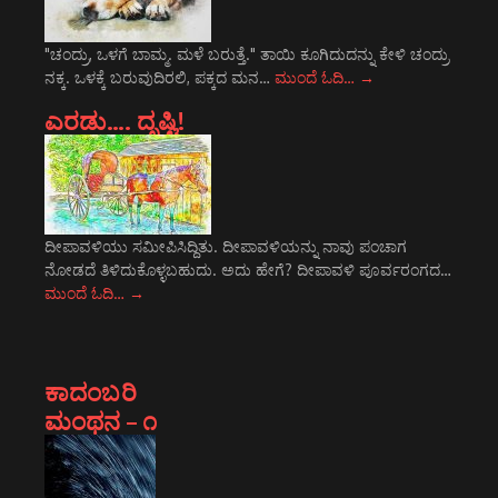
"ಚಂದ್ರು, ಒಳಗೆ ಬಾಮ್ಮ. ಮಳೆ ಬರುತ್ತೆ." ತಾಯಿ ಕೂಗಿದುದನ್ನು ಕೇಳಿ ಚಂದ್ರು
ನಕ್ಕ. ಒಳಕ್ಕೆ ಬರುವುದಿರಲಿ, ಪಕ್ಕದ ಮನ…
ಮುಂದೆ ಓದಿ…
→
ಎರಡು…. ದೃಷ್ಟಿ!
ದೀಪಾವಳಿಯು ಸಮೀಪಿಸಿದ್ದಿತು. ದೀಪಾವಳಿಯನ್ನು ನಾವು ಪಂಚಾಗ
ನೋಡದೆ ತಿಳಿದುಕೊಳ್ಳಬಹುದು. ಅದು ಹೇಗೆ? ದೀಪಾವಳಿ ಪೂರ್ವರಂಗದ…
ಮುಂದೆ ಓದಿ…
→
ಕಾದಂಬರಿ
ಮಂಥನ – ೧