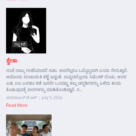
ಸಣ್ಣ ಕಥೆ
ಶ್ವೇತಾ
ಸಂಜೆ ನಾಲ್ಕು ಗಂಟೆಯಾದರೆ ಸಾಕು. ಅವರೆಲ್ಲರೂ ಒಬ್ಬೊಬ್ಬರಾಗಿ ಬಂದು ಸೇರುತ್ತಾರೆ.
ಅದೊಂದು ಪಂಚಾಯಿತಿ ಕಟ್ಟೆ ಇದ್ದಂತೆ. ಮಧ್ಯದಲ್ಲೊಂದು ಸಿಮೆಂಟ್ ಬೆಂಚು, ಅದರ
ಎಡ, ಬಲ ಎರಡೂ ಕಡೆ ಇವರೇ ಒಂದಷ್ಟು ಕಲ್ಲು ಚಪ್ಪಡಿಗಳನ್ನು ಎಳೆದು ತಂದು
ಕೊಡುವುದಕ್ಕೆ ಪೀಠಗಳನ್ನು ಮಾಡಿಕೊಂಡಿದ್ದಾರೆ. ಸ...
ವರದರಾಜನ್ ಟಿ ಆರ್
July 5, 2026
Read More