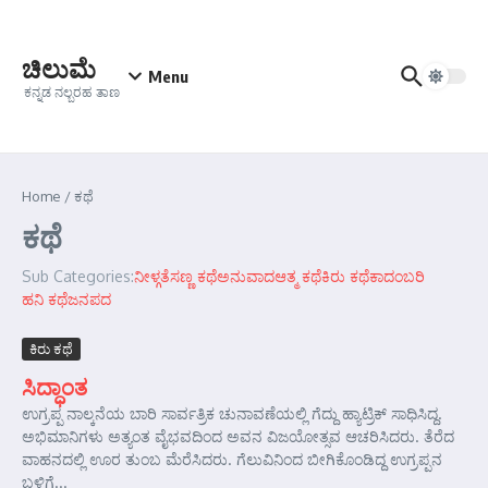
Skip to content
ಚಿಲುಮೆ
Menu
ಕನ್ನಡ ನಲ್ಬರಹ ತಾಣ
Home
/
ಕಥೆ
ಕಥೆ
Sub Categories:
ನೀಳ್ಗತೆ
ಸಣ್ಣ ಕಥೆ
ಅನುವಾದ
ಆತ್ಮ ಕಥೆ
ಕಿರು ಕಥೆ
ಕಾದಂಬರಿ
ಹನಿ ಕಥೆ
ಜನಪದ
ಕಿರು ಕಥೆ
ಸಿದ್ಧಾಂತ
ಉಗ್ರಪ್ಪ ನಾಲ್ಕನೆಯ ಬಾರಿ ಸಾರ್ವತ್ರಿಕ ಚುನಾವಣೆಯಲ್ಲಿ ಗೆದ್ದು ಹ್ಯಾಟ್ರಿಕ್ ಸಾಧಿಸಿದ್ದ.
ಅಭಿಮಾನಿಗಳು ಅತ್ಯಂತ ವೈಭವದಿಂದ ಅವನ ವಿಜಯೋತ್ಸವ ಆಚರಿಸಿದರು. ತೆರೆದ
ವಾಹನದಲ್ಲಿ ಊರ ತುಂಬ ಮೆರೆಸಿದರು. ಗೆಲುವಿನಿಂದ ಬೀಗಿಕೊಂಡಿದ್ದ ಉಗ್ರಪ್ಪನ
ಬಳಿಗೆ...