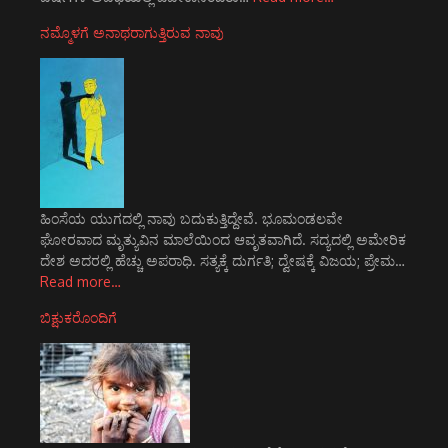
ನಮ್ಮೊಳಗೆ ಅನಾಥರಾಗುತ್ತಿರುವ ನಾವು
ಹಿಂಸೆಯ ಯುಗದಲ್ಲಿ ನಾವು ಬದುಕುತ್ತಿದ್ದೇವೆ. ಭೂಮಂಡಲವೇ
ಘೋರವಾದ ಮೃತ್ಯುವಿನ ಮಾಲೆಯಿಂದ ಆವೃತವಾಗಿದೆ. ಸದ್ಯದಲ್ಲಿ ಅಮೇರಿಕ
ದೇಶ ಅದರಲ್ಲಿ ಹೆಚ್ಚು ಅಪರಾಧಿ. ಸತ್ಯಕ್ಕೆ ದುರ್ಗತಿ; ದ್ವೇಷಕ್ಕೆ ವಿಜಯ; ಪ್ರೇಮ…
Read more…
ಬಿಕ್ಷುಕರೊಂದಿಗೆ