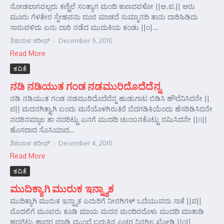
ನೋಡಲಾಗವಲ್ಲದು ಕಣ್ಣಿಲೆ ಸಂತ್ಯಾಗ ಮಂದಿ ಕಾಣದವಳೋ ||ಅ.ಪ.|| ಆರು
ಮೂರು ಗೆಳತೇರ ಸ್ನೇಹವನು ದೂರ ಮಾಡದೆ ಸುಮ್ಮಾನದಿ ತಾನು ದಾರಿಹಿಡಿದು
ಸಾರುವಳಿದು ಏನು ದಾರಿ ನಡೆದ ಮುದುಕಿಯ ಕಂಡು ||೧|...
ಶಿಶುನಾಳ ಶರೀಫ್
December 5, 2010
Read More
ಕವಿತೆ
ನಡಿ ನಡಿಯುತ ಗಂಡ ನಡಮುರಿದೊದೆದೆನ್ನ
ನಡಿ ನಡಿಯುತ ಗಂಡ ನಡಮುರಿದೊದೆದೆನ್ನ ಹುಡುಗಾಟ ಬಿಡಿಸಿ ಹೌದೆನಿಸಿದನೇ ||
ಪ|| ಮದನಗಿತ್ತ್ಯಾಗಿ ಬಂದು ಮನೆಯೊಳಗಿರುತಿರೆ ಬೆದಗಡಿಕಿಯೆಂದು ಹೆಸರಿಡಿಸಿದನೇ
ನದರಿನಮ್ಯಾಲ ತಾ ನದರಿಟ್ಟು ಎನಗೆ ಮುದದಿ ಚುಂಬನಕೊಟ್ಟು ರಮಿಸಿದನೇ ||೧||
ಹೊಸದಾದ ಸೊಸಿಯಾದ...
ಶಿಶುನಾಳ ಶರೀಫ್
December 4, 2010
Read More
ಕವಿತೆ
ಮುದಿಕ್ಯಾಗಿ ಮುರುಕ ಇನ್ನ್ಯಾಕ
ಮುದಿಕ್ಯಾಗಿ ಮುರುಕ ಇನ್ನ್ಯಾಕ ಎದುರಿಗೆ ನೀರಗಿಗಳ್ ಒದೆಯುವದು ಸಾಕೆ ||ಪ||
ಮೊದಲಿಗೆ ಮೂವರು ಕೂಡಿ ಮಾಯ ಮದನ ಮಂದಿರದೊಳು ಮುದದಿ ಮಾತಾಡಿ
ಹದಗೆಟ್ಟು ಹಾದರ ಮಾಡಿ ಮುಂದೆ ಬದುಕಿನ ಎಚ್ಚರ ನಿನಗಿಲ್ಲ ಖೋಡಿ ||೧||