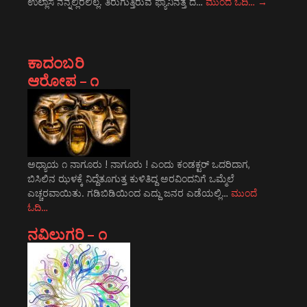
ಉಲ್ಲಾಸ ನನ್ನಲ್ಲಿರಲಿಲ್ಲ. ತಿರುಗುತ್ತಿರುವ ಫ್ಯಾನಿನತ್ತ ದ…
ಮುಂದೆ ಓದಿ…
→
ಕಾದಂಬರಿ
ಆರೋಪ – ೧
ಅಧ್ಯಾಯ ೧ ನಾಗೂರು ! ನಾಗೂರು ! ಎಂದು ಕಂಡಕ್ಟರ್ ಒದರಿದಾಗ,
ಬಿಸಿಲಿನ ಝಳಕ್ಕೆ ನಿದ್ದೆತೂಗುತ್ತ ಕುಳಿತಿದ್ದ ಅರವಿಂದನಿಗೆ ಒಮ್ಮೆಲೆ
ಎಚ್ಚರವಾಯಿತು. ಗಡಿಬಿಡಿಯಿಂದ ಎದ್ದು ಜನರ ಎಡೆಯಲ್ಲಿ…
ಮುಂದೆ
ಓದಿ…
ನವಿಲುಗರಿ – ೧