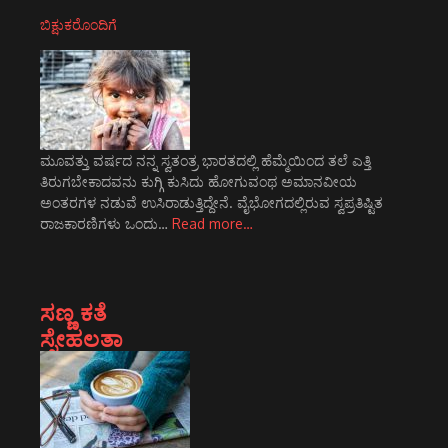
ಬಿಕ್ಷುಕರೊಂದಿಗೆ
ಮೂವತ್ತು ವರ್ಷದ ನನ್ನ ಸ್ವತಂತ್ರ ಭಾರತದಲ್ಲಿ ಹೆಮ್ಮೆಯಿಂದ ತಲೆ ಎತ್ತಿ
ತಿರುಗಬೇಕಾದವನು ಕುಗ್ಗಿ ಕುಸಿದು ಹೋಗುವಂಥ ಅಮಾನವೀಯ
ಅಂತರಗಳ ನಡುವೆ ಉಸಿರಾಡುತ್ತಿದ್ದೇನೆ. ವೈಭೋಗದಲ್ಲಿರುವ ಸ್ವಪ್ರತಿಷ್ಟಿತ
ರಾಜಕಾರಣಿಗಳು ಒಂದು…
Read more…
ಸಣ್ಣ ಕತೆ
ಸ್ನೇಹಲತಾ