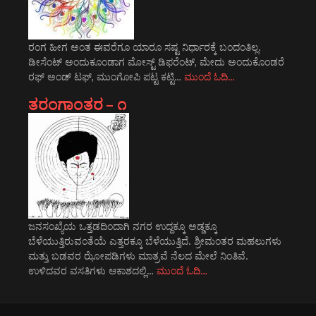
ರಂಗ ಹೀಗ ಅಂತ ಈವರೆಗೂ ಯಾರೂ ಸಷ್ಟ ನಿರ್ಧಾರಕ್ಕೆ ಬಂದಂತಿಲ್ಲ.
ಡೀಸೆಂಟ್ ಅಂದುಕೂಂಡಾಗ ಮೋಸ್ಟ್‌ ಡಿಫರೆಂಟ್‌, ಮೇದು ಅಂದುಕೊಂಡರೆ
ರಫ್ ಅಂಡ್ ಟಫ್, ಮುಂಗೋಪಿ ಪಟ್ಟ ಕಟ್ಟಿ…
ಮುಂದೆ ಓದಿ…
ತರಂಗಾಂತರ – ೧
ಜನಸಂಖ್ಯೆಯ ಒತ್ತಡದಿಂದಾಗಿ ನಗರ ಉದ್ದಕ್ಕೂ ಅಡ್ಡಕ್ಕೂ
ಬೆಳೆಯುತ್ತಿರುವಂತೆಯೆ ಎತ್ತರಕ್ಕೂ ಬೆಳೆಯುತ್ತಿದೆ. ಶ್ರೀಮಂತರ ಮಹಲುಗಳು
ಮತ್ತು ಬಡವರ ಝೋಪಡಿಗಳು ಮಾತ್ರವೆ ನೆಲದ ಮೇಲೆ ನಿಂತಿವೆ.
ಉಳಿದವರ ವಸತಿಗಳು ಆಕಾಶದಲ್ಲಿ…
ಮುಂದೆ ಓದಿ…