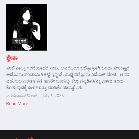
ಸಣ್ಣ ಕಥೆ
ಶ್ವೇತಾ
ಸಂಜೆ ನಾಲ್ಕು ಗಂಟೆಯಾದರೆ ಸಾಕು. ಅವರೆಲ್ಲರೂ ಒಬ್ಬೊಬ್ಬರಾಗಿ ಬಂದು ಸೇರುತ್ತಾರೆ.
ಅದೊಂದು ಪಂಚಾಯಿತಿ ಕಟ್ಟೆ ಇದ್ದಂತೆ. ಮಧ್ಯದಲ್ಲೊಂದು ಸಿಮೆಂಟ್ ಬೆಂಚು, ಅದರ
ಎಡ, ಬಲ ಎರಡೂ ಕಡೆ ಇವರೇ ಒಂದಷ್ಟು ಕಲ್ಲು ಚಪ್ಪಡಿಗಳನ್ನು ಎಳೆದು ತಂದು
ಕೊಡುವುದಕ್ಕೆ ಪೀಠಗಳನ್ನು ಮಾಡಿಕೊಂಡಿದ್ದಾರೆ. ಸ...
ವರದರಾಜನ್ ಟಿ ಆರ್
July 5, 2026
Read More