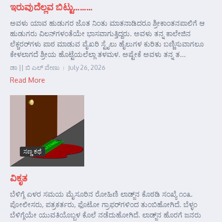
ಇರುವುದೆಲ್ಲವ ಬಿಟ್ಟು………
ಅವಳು ಯಾವ ಹುಡುಗರ ಜೊತ ನಿಂತು ಮಾತನಾಡಿದರೂ ಶ್ರೀಕಾಂತನಪಾಲಿಗೆ ಆ
ಹುಡುಗರು ವಿಲನ್‌ಗಳಂತೆಯೇ ಭಾಸವಾಗುತ್ತಿದ್ದರು. ಅವಳು ತನ್ನ ಕಾಲೇಜಿನ
ಲೆಕ್ಚರರ್‌ಗಳು ಪಾಠ ಮಾಡುವ ವೈಖರಿ ಸ್ಟೈಲು ಹೈಲುಗಳ ಕುರಿತು ಬಣ್ಣಿಸುವಾಗಲೂ
ಕೇಳಲಾಗದೆ ಶ್ರೀಯ ಹೊಟ್ಟೆಯಲೆಲ್ಲಾ ತಳಮಳ. ಅಷ್ಟೇಕೆ ಅವಳು ತನ್ನ ತ...
ಡಾ || ಬಿ ಎಲ್ ವೇಣು
July 26, 2026
Read More
ಸಣ್ಣ ಕಥೆ
ವಿಕೃತ
ಬೆಳಿಗ್ಗೆ ಏಳರ ಸಮಯ ಮೈಸೂರಿನ ರೋಹಿಣಿ ಲಾಡ್ಜ್‌ನ ಕೊಠಡಿ ಸಂಖ್ಯೆ ೧೦೩.
ಪೋಲೀಸರು, ಪತ್ರಕರ್ತರು, ಫೊಟೋ ಗ್ರಾಫರ್‌ಗಳಿಂದ ತುಂಬಿಹೋಗಿದೆ. ಬೆಳ್ಳಂ
ಬೆಳಿಗ್ಗೆಯೇ ಯುವತಿಯೊಬ್ಬಳ ಕೊಲೆ ನಡೆದುಹೋಗಿದೆ. ಲಾಡ್ಜ್‌ನ ಹೊರಗೆ ಜನರು