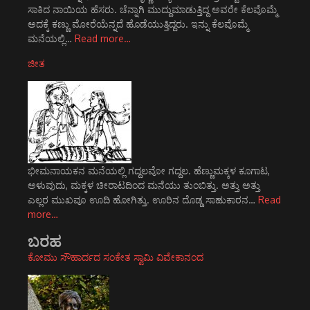
ಸಾಕಿದ ನಾಯಿಯ ಹೆಸರು. ಚೆನ್ನಾಗಿ ಮುದ್ದುಮಾಡುತ್ತಿದ್ದ ಅವರೇ ಕೆಲವೊಮ್ಮೆ
ಅದಕ್ಕೆ ಕಣ್ಣು ಮೋರೆಯೆನ್ನದೆ ಹೊಡೆಯುತ್ತಿದ್ದರು. ಇನ್ನು ಕೆಲವೊಮ್ಮೆ
ಮನೆಯಲ್ಲಿ…
Read more…
ಜೀತ
ಭೀಮನಾಯಕನ ಮನೆಯಲ್ಲಿ ಗದ್ದಲವೋ ಗದ್ದಲ. ಹೆಣ್ಣುಮಕ್ಕಳ ಕೂಗಾಟ,
ಅಳುವುದು, ಮಕ್ಕಳ ಚೀರಾಟದಿಂದ ಮನೆಯು ತುಂಬಿತ್ತು. ಅತ್ತು ಅತ್ತು
ಎಲ್ಲರ ಮುಖವೂ ಊದಿ ಹೋಗಿತ್ತು. ಊರಿನ ದೊಡ್ಡ ಸಾಹುಕಾರನ…
Read
more…
ಬರಹ
ಕೋಮು ಸೌಹಾರ್ದದ ಸಂಕೇತ ಸ್ವಾಮಿ ವಿವೇಕಾನಂದ