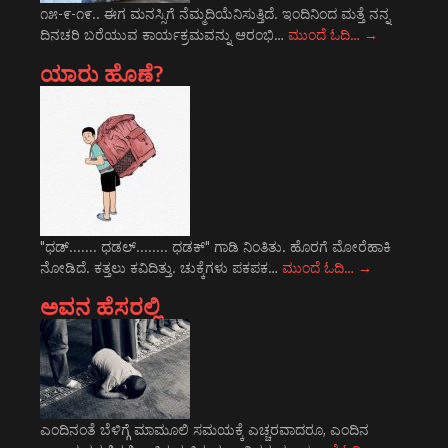
೧೫-೯-೧೯.. ಈಗ ಮನಸ್ಸಿಗೆ ನೆಮ್ಮದಿಯೆನಿಸುತ್ತಿದೆ. ಇಂದಿನಿಂದ ಮತ್ತೆ ನನ್ನ
ದಿನಚರಿ ಬರೆಯುವ ಕಾರ್ಯಕ್ರಮವನ್ನು ಆರಂಭಿ…
ಮುಂದೆ ಓದಿ…
→
ಯಾರು ಹೊಣೆ?
"ಧಡ್....... ಧಡಲ್........ ಧಡಕ್" ಗಾಡಿ ನಿಂತಿತು. ಹೊರಗೆ ಮೋರೆಹಾಕಿ
ನೋಡಿದೆ. ಕತ್ತಲು ಕವಿದಿತ್ತು. ಚುಕ್ಕೆಗಳು ಪಕಪಕ…
ಮುಂದೆ ಓದಿ…
→
ಅವನ ಹೆಸರಲ್ಲಿ
ಎಂದಿನಂತೆ ಬೆಳಿಗ್ಗೆ ಮಾಮೂಲಿ ಸಮಯಕ್ಕೆ ಎಚ್ಚರವಾದರೂ, ಎಂದಿನ