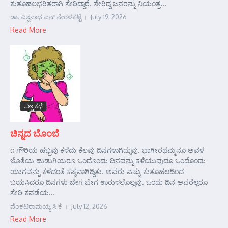
ಕುತೂಹಲಭರಿತರಾಗಿ ಸೇರಿದ್ದಾರೆ. ಸೇರಿದ್ದ ಜನರನ್ನು ನಿಯಂತ್ರ...
ಡಾ. ವಿಶ್ವನಾಥ ಎನ್ ನೇರಳಕಟ್ಟೆ
July 19, 2026
Read More
ಸಣ್ಣ ಕಥೆ
ಚಿನ್ನದ ಬೊಂಬೆ
೧ ಗೌರಿಯ ಹಬ್ಬವು ಕಳೆದು ಕೆಲವು ದಿನಗಳಾಗಿದ್ದುವು. ಭಾಗೀರಥಮ್ಮನೂ ಅವಳ
ಜೊತೆಯ ಹುಡುಗಿಯರೂ ಒಂದೊಂದು ದಿನವನ್ನು ಕಳೆಯುವುದೂ ಒಂದೊಂದು
ಯುಗವನ್ನು ಕಳೆದಂತೆ ಕಷ್ಟವಾಗಿದ್ದಿತು. ಅವರು ಎಷ್ಟು ಕುತೂಹಲದಿಂದ
ಬಯಸಿದರೂ ದಿನಗಳು ಬೇಗ ಬೇಗ ಉರುಳಲೊಲ್ಲವು. ಒಂದು ದಿನ ಅವರೆಲ್ಲರೂ
ಸೇರಿ ಕವಡೆಯ...
ವೆಂಕಟರಾಮಯ್ಯ ಸಿ ಕೆ
July 12, 2026
Read More