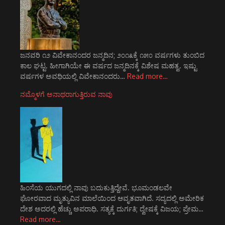
ಜನವರಿ ೧೨ ವಿವೇಕಾನಂದರ ಜನ್ಮದಿನ; ೨೦೧೩ಕ್ಕೆ ೧೫೦ ವರ್ಷಗಳು ತುಂಬಿದ
ಕಾಲ ಘಟ್ಟ. ಹೀಗಾಗಿಯೇ ಈ ವರ್ಷದ ಜನ್ಮದಿನಕ್ಕೆ ವಿಶೇಷ ಮಹತ್ವ. ಇಷ್ಟು
ವರ್ಷಗಳ ಅವಧಿಯಲ್ಲಿ ವಿವೇಕಾನಂದರು…
Read more…
ನಮ್ಮೊಳಗೆ ಅನಾಥರಾಗುತ್ತಿರುವ ನಾವು
ಹಿಂಸೆಯ ಯುಗದಲ್ಲಿ ನಾವು ಬದುಕುತ್ತಿದ್ದೇವೆ. ಭೂಮಂಡಲವೇ
ಘೋರವಾದ ಮೃತ್ಯುವಿನ ಮಾಲೆಯಿಂದ ಆವೃತವಾಗಿದೆ. ಸದ್ಯದಲ್ಲಿ ಅಮೇರಿಕ
ದೇಶ ಅದರಲ್ಲಿ ಹೆಚ್ಚು ಅಪರಾಧಿ. ಸತ್ಯಕ್ಕೆ ದುರ್ಗತಿ; ದ್ವೇಷಕ್ಕೆ ವಿಜಯ; ಪ್ರೇಮ…
Read more…