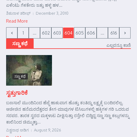
ಏಳೆಂಟು ಗೆಳತೇರು ಜತ್ತು ಹಳ್ಳಿ ಹಳ...
ಶಿಶುನಾಳ ಶರೀಫ್
December 3, 2010
Read More
1
...
602
603
604
605
606
...
616
ಸಣ್ಣ ಕಥೆ
ಎಲ್ಲವನ್ನೂ ಕಾಣಿ
ಸಣ್ಣ ಕಥೆ
ಸ್ವತ್ತುಗಾರಿಕೆ
ಬಣಸಾಲೆ ಮುಂದಿನಿಂದ ಹೆಜ್ಜೆ ಹಾಕುವಾಗ ಹೊತ್ತು ಕಂತಿದ್ದು ಲಕ್ಷ್ಯಕ್ಕೆ ಬಂದಿರಲಿಲ್ಲ.
ಆಚೀಚಿನ ಹನೆಮರದೆತ್ತರದ ತೇಗ-ಮಾವುಗಳ ಟಿಸಿಲುಗಳಲ್ಲಿ ಹಕ್ಕಿಗಳ ಗರಿ ಒದರುವ
ಸರಪರ. ತಾರಕ ಸ್ವರದ ಮಕ್ಕಳಾಟ ವೀಕ್ಷಿಸುತ್ತಾ ರಸ್ತೇಲಿ ಬಿದ್ದಿದ್ದ ಸಣ್ಣ ಸಣ್ಣ ಕಲ್ಲುಗಳನ್ನು
ಕಾಲಿನಿಂದ ಚಿಮ್ಮುತ್ತಾ...
ವಿಶ್ವನಾಥ ಅಡಿಗ
August 9, 2026