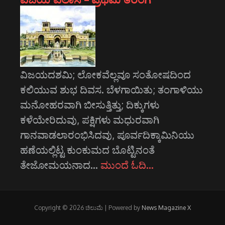
ವಿಜಯದಶಮಿ; ಲೋಕವೆಲ್ಲವೂ ಸಂತೋಷದಿಂದ
ಕಲಿಯುವ ಶುಭ ದಿವಸ. ಬೆಳಗಾಯಿತು; ತಂಗಾಳಿಯು
ಮನೋಹರವಾಗಿ ಬೀಸುತ್ತಿತ್ತು; ದಿಕ್ಕುಗಳು
ಕಳೆಯೇರಿದುವು, ಪಕ್ಷಿಗಳು ಮಧುರವಾಗಿ
ಗಾನವಾಡಲಾರಂಭಿಸಿದವು, ಪೂರ್ವದಿಕ್ಕಾಮಿನಿಯು
ಹಣೆಯಲ್ಲಿಟ್ಟ ಕುಂಕುಮದ ಬೊಟ್ಟಿನಂತೆ
ತೇಜೋಮಯನಾದ…
ಮುಂದೆ ಓದಿ…
Copyright © 2026 ಚಿಲುಮೆ | Powered by
News Magazine X