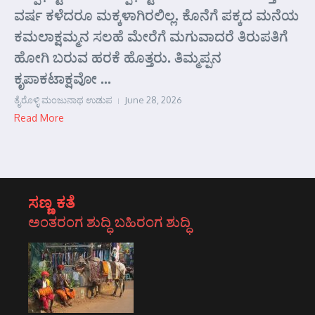
ವರ್ಷ ಕಳೆದರೂ ಮಕ್ಕಳಾಗಿರಲಿಲ್ಲ. ಕೊನೆಗೆ ಪಕ್ಕದ ಮನೆಯ
ಕಮಲಾಕ್ಷಮ್ಮನ ಸಲಹೆ ಮೇರೆಗೆ ಮಗುವಾದರೆ ತಿರುಪತಿಗೆ
ಹೋಗಿ ಬರುವ ಹರಕೆ ಹೊತ್ತರು. ತಿಮ್ಮಪ್ಪನ
ಕೃಪಾಕಟಾಕ್ಷವೋ ...
ತೈರೊಳ್ಳಿ ಮಂಜುನಾಥ ಉಡುಪ
June 28, 2026
Read More
ಸಣ್ಣ ಕತೆ
ಅಂತರಂಗ ಶುದ್ಧಿ ಬಹಿರಂಗ ಶುದ್ಧಿ