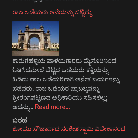
ರಾಜ ಒಡೆಯರು ಆನೆಯನ್ನು ಬಿಟ್ಟಿದ್ದು
ಕಾರುಗಹಳ್ಳಿಯ ಪಾಳಯಗಾರರು ಮೈಸೂರಿನಿಂದ
ಓಡಿಸಿದಮೇಲೆ ಬೆಟ್ಟದ ಒಡೆಯರು ಕತ್ತಿಯನ್ನು
ಹಿಡಿದು ರಾಜ ಒಡೆಯರಿಗಾಗಿ ಅನೇಕ ಜಯಗಳನ್ನು
ಪಡೆದರು. ರಾಜ ಒಡೆಯರ ಪ್ರಾಬಲ್ಯವನ್ನು
ಶ್ರೀರಂಗಪಟ್ಟಣದ ಅಧಿಕಾರಿಯು ಸಹಿಸಲಿಲ್ಲ;
ಅದನ್ನು…
Read more…
ಬರಹ
ಕೋಮು ಸೌಹಾರ್ದದ ಸಂಕೇತ ಸ್ವಾಮಿ ವಿವೇಕಾನಂದ