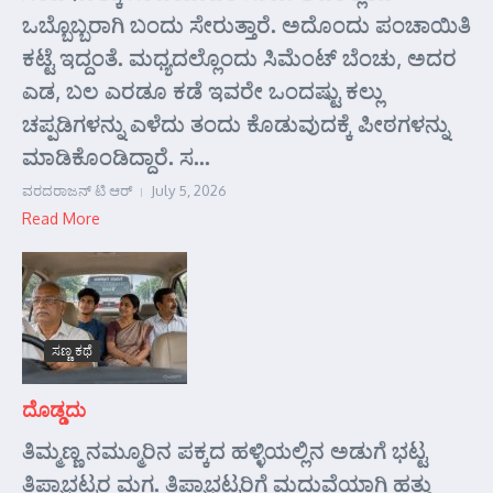
ಒಬ್ಬೊಬ್ಬರಾಗಿ ಬಂದು ಸೇರುತ್ತಾರೆ. ಅದೊಂದು ಪಂಚಾಯಿತಿ
ಕಟ್ಟೆ ಇದ್ದಂತೆ. ಮಧ್ಯದಲ್ಲೊಂದು ಸಿಮೆಂಟ್ ಬೆಂಚು, ಅದರ
ಎಡ, ಬಲ ಎರಡೂ ಕಡೆ ಇವರೇ ಒಂದಷ್ಟು ಕಲ್ಲು
ಚಪ್ಪಡಿಗಳನ್ನು ಎಳೆದು ತಂದು ಕೊಡುವುದಕ್ಕೆ ಪೀಠಗಳನ್ನು
ಮಾಡಿಕೊಂಡಿದ್ದಾರೆ. ಸ...
ವರದರಾಜನ್ ಟಿ ಆರ್
July 5, 2026
Read More
ಸಣ್ಣ ಕಥೆ
ದೊಡ್ಡದು
ತಿಮ್ಮಣ್ಣ ನಮ್ಮೂರಿನ ಪಕ್ಕದ ಹಳ್ಳಿಯಲ್ಲಿನ ಅಡುಗೆ ಭಟ್ಟ
ತಿಪ್ಪಾಭಟ್ಟರ ಮಗ. ತಿಪ್ಪಾಭಟ್ಟರಿಗೆ ಮದುವೆಯಾಗಿ ಹತ್ತು