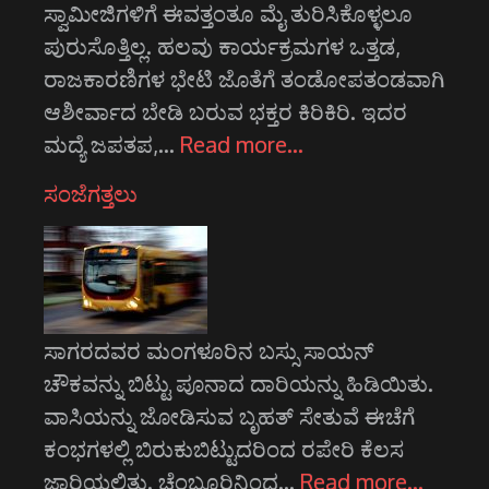
ಸ್ವಾಮೀಜಿಗಳಿಗೆ ಈವತ್ತಂತೂ ಮೈ ತುರಿಸಿಕೊಳ್ಳಲೂ
ಪುರುಸೊತ್ತಿಲ್ಲ. ಹಲವು ಕಾರ್ಯಕ್ರಮಗಳ ಒತ್ತಡ,
ರಾಜಕಾರಣಿಗಳ ಭೇಟಿ ಜೊತೆಗೆ ತಂಡೋಪತಂಡವಾಗಿ
ಆಶೀರ್ವಾದ ಬೇಡಿ ಬರುವ ಭಕ್ತರ ಕಿರಿಕಿರಿ. ಇದರ
ಮದ್ಯೆ ಜಪತಪ,…
Read more…
ಸಂಜೆಗತ್ತಲು
ಸಾಗರದವರ ಮಂಗಳೂರಿನ ಬಸ್ಸು ಸಾಯನ್
ಚೌಕವನ್ನು ಬಿಟ್ಟು ಪೂನಾದ ದಾರಿಯನ್ನು ಹಿಡಿಯಿತು.
ವಾಸಿಯನ್ನು ಜೋಡಿಸುವ ಬೃಹತ್ ಸೇತುವೆ ಈಚೆಗೆ
ಕಂಭಗಳಲ್ಲಿ ಬಿರುಕುಬಿಟ್ಟುದರಿಂದ ರಪೇರಿ ಕೆಲಸ
ಜಾರಿಯಲ್ಲಿತ್ತು. ಚೆಂಬೂರಿನಿಂದ…
Read more…