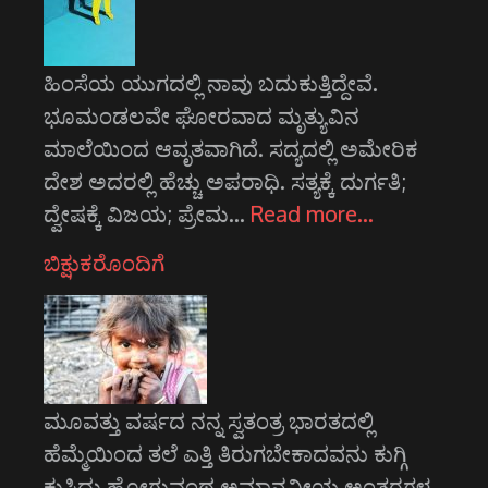
ಹಿಂಸೆಯ ಯುಗದಲ್ಲಿ ನಾವು ಬದುಕುತ್ತಿದ್ದೇವೆ.
ಭೂಮಂಡಲವೇ ಘೋರವಾದ ಮೃತ್ಯುವಿನ
ಮಾಲೆಯಿಂದ ಆವೃತವಾಗಿದೆ. ಸದ್ಯದಲ್ಲಿ ಅಮೇರಿಕ
ದೇಶ ಅದರಲ್ಲಿ ಹೆಚ್ಚು ಅಪರಾಧಿ. ಸತ್ಯಕ್ಕೆ ದುರ್ಗತಿ;
ದ್ವೇಷಕ್ಕೆ ವಿಜಯ; ಪ್ರೇಮ…
Read more…
ಬಿಕ್ಷುಕರೊಂದಿಗೆ
ಮೂವತ್ತು ವರ್ಷದ ನನ್ನ ಸ್ವತಂತ್ರ ಭಾರತದಲ್ಲಿ
ಹೆಮ್ಮೆಯಿಂದ ತಲೆ ಎತ್ತಿ ತಿರುಗಬೇಕಾದವನು ಕುಗ್ಗಿ
ಕುಸಿದು ಹೋಗುವಂಥ ಅಮಾನವೀಯ ಅಂತರಗಳ