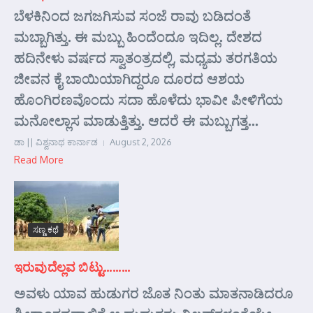
ಬೆಳಕಿನಿಂದ ಜಗಜಗಿಸುವ ಸಂಜೆ ರಾವು ಬಡಿದಂತೆ
ಮಬ್ಬಾಗಿತ್ತು. ಈ ಮಬ್ಬು ಹಿಂದೆಂದೂ ಇದಿಲ್ಲ. ದೇಶದ
ಹದಿನೇಳು ವರ್ಷದ ಸ್ವಾತಂತ್ರದಲ್ಲಿ, ಮಧ್ಯಮ ತರಗತಿಯ
ಜೀವನ ಕೈ ಬಾಯಿಯಾಗಿದ್ದರೂ ದೂರದ ಆಶಯ
ಹೊಂಗಿರಣವೊಂದು ಸದಾ ಹೊಳೆದು ಭಾವೀ ಪೀಳಿಗೆಯ
ಮನೋಲ್ಲಾಸ ಮಾಡುತ್ತಿತ್ತು. ಆದರೆ ಈ ಮಬ್ಬುಗತ್ತ...
ಡಾ || ವಿಶ್ವನಾಥ ಕಾರ್ನಾಡ
August 2, 2026
Read More
ಸಣ್ಣ ಕಥೆ
ಇರುವುದೆಲ್ಲವ ಬಿಟ್ಟು………
ಅವಳು ಯಾವ ಹುಡುಗರ ಜೊತ ನಿಂತು ಮಾತನಾಡಿದರೂ