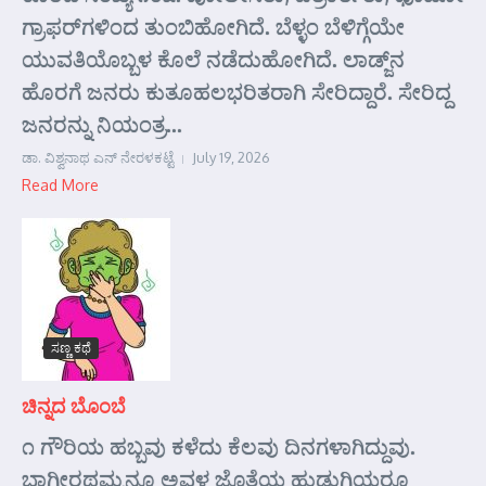
ಗ್ರಾಫರ್‌ಗಳಿಂದ ತುಂಬಿಹೋಗಿದೆ. ಬೆಳ್ಳಂ ಬೆಳಿಗ್ಗೆಯೇ
ಯುವತಿಯೊಬ್ಬಳ ಕೊಲೆ ನಡೆದುಹೋಗಿದೆ. ಲಾಡ್ಜ್‌ನ
ಹೊರಗೆ ಜನರು ಕುತೂಹಲಭರಿತರಾಗಿ ಸೇರಿದ್ದಾರೆ. ಸೇರಿದ್ದ
ಜನರನ್ನು ನಿಯಂತ್ರ...
ಡಾ. ವಿಶ್ವನಾಥ ಎನ್ ನೇರಳಕಟ್ಟೆ
July 19, 2026
Read More
ಸಣ್ಣ ಕಥೆ
ಚಿನ್ನದ ಬೊಂಬೆ
೧ ಗೌರಿಯ ಹಬ್ಬವು ಕಳೆದು ಕೆಲವು ದಿನಗಳಾಗಿದ್ದುವು.
ಭಾಗೀರಥಮ್ಮನೂ ಅವಳ ಜೊತೆಯ ಹುಡುಗಿಯರೂ