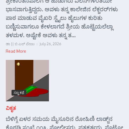
ಶ್ರೀಕಾಂತನಪಾಲಿಗೆ ಆ ಹುಡುಗರು ವಿಲನ್‌ಗಳಂತೆಯೇ
ಭಾಸವಾಗುತ್ತಿದ್ದರು. ಅವಳು ತನ್ನ ಕಾಲೇಜಿನ ಲೆಕ್ಚರರ್‌ಗಳು
ಪಾಠ ಮಾಡುವ ವೈಖರಿ ಸ್ಟೈಲು ಹೈಲುಗಳ ಕುರಿತು
ಬಣ್ಣಿಸುವಾಗಲೂ ಕೇಳಲಾಗದೆ ಶ್ರೀಯ ಹೊಟ್ಟೆಯಲೆಲ್ಲಾ
ತಳಮಳ. ಅಷ್ಟೇಕೆ ಅವಳು ತನ್ನ ತ...
ಡಾ || ಬಿ ಎಲ್ ವೇಣು
July 26, 2026
Read More
ಸಣ್ಣ ಕಥೆ
ವಿಕೃತ
ಬೆಳಿಗ್ಗೆ ಏಳರ ಸಮಯ ಮೈಸೂರಿನ ರೋಹಿಣಿ ಲಾಡ್ಜ್‌ನ
ಕೊಠಡಿ ಸಂಖ್ಯೆ ೧೦೩. ಪೋಲೀಸರು, ಪತ್ರಕರ್ತರು, ಫೊಟೋ