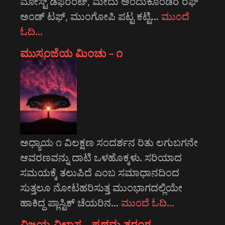
ಮೋಸ್ಟ್‌ ಡಿಫರೆಂಟ್‌, ಮೇದು ಅಂದುಕೊಂಡರೆ ರಫ್
ಅಂಡ್ ಟಫ್, ಮುಂಗೋಪಿ ಪಟ್ಟ ಕಟ್ಟಿ…
ಮುಂದೆ
ಓದಿ…
ಮುಸ್ಸಂಜೆಯ ಮಿಂಚು – ೧
ಅಧ್ಯಾಯ ೧ ವಿಲಕ್ಷಣ ಸಂದರ್ಶನ ರಿತು ಲಗುಬಗನೇ
ಆವರಣವನ್ನು ದಾಟಿ ಒಳಹೊಕ್ಕಳು. ಸರಿಯಾದ
ಸಮಯಕ್ಕೆ ತಲುಪಿದೆ ಎಂಬ ಸಮಾಧಾನದಿಂದ
ಸುತ್ತಲೂ ನೋಟಹರಿಸುತ್ತ ಮುಂಭಾಗದಲ್ಲಿಯೇ
ಹಾಕಿದ್ದ ಪ್ಲಾಸ್ಟಿಕ್ ಚೆಯರಿನ…
ಮುಂದೆ ಓದಿ…
ವಿಜಯ ವಿಲಾಸ – ಪ್ರಥಮ ತರಂಗ