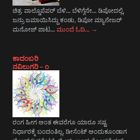
ಚಿತ್ರ: ವಾಲ್ಡೊಪೆಪರ್‍ ಬೆಳಿ… ಬೆಳಿಗ್ಗೆನೇ… ಡಿಪೋದಲ್ಲಿ,
ಜನ್ರು ಜಮಾಯಿಸಿದ್ದು ಕಂಡು, ಡಿಪೋ ಮ್ಯಾನೇಜರ್
ಮನೋಜ್ ಪಾಟ…
ಮುಂದೆ ಓದಿ…
→
ಕಾದಂಬರಿ
ನವಿಲುಗರಿ – ೧
ರಂಗ ಹೀಗ ಅಂತ ಈವರೆಗೂ ಯಾರೂ ಸಷ್ಟ
ನಿರ್ಧಾರಕ್ಕೆ ಬಂದಂತಿಲ್ಲ. ಡೀಸೆಂಟ್ ಅಂದುಕೂಂಡಾಗ