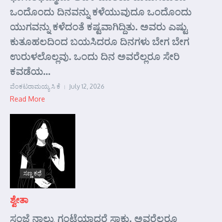
ಒಂದೊಂದು ದಿನವನ್ನು ಕಳೆಯುವುದೂ ಒಂದೊಂದು
ಯುಗವನ್ನು ಕಳೆದಂತೆ ಕಷ್ಟವಾಗಿದ್ದಿತು. ಅವರು ಎಷ್ಟು
ಕುತೂಹಲದಿಂದ ಬಯಸಿದರೂ ದಿನಗಳು ಬೇಗ ಬೇಗ
ಉರುಳಲೊಲ್ಲವು. ಒಂದು ದಿನ ಅವರೆಲ್ಲರೂ ಸೇರಿ
ಕವಡೆಯ...
ವೆಂಕಟರಾಮಯ್ಯ ಸಿ ಕೆ
July 12, 2026
Read More
ಸಣ್ಣ ಕಥೆ
ಶ್ವೇತಾ
ಸಂಜೆ ನಾಲ್ಕು ಗಂಟೆಯಾದರೆ ಸಾಕು. ಅವರೆಲ್ಲರೂ