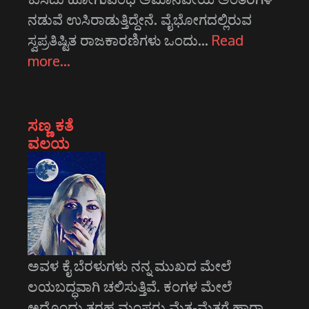
ನಡುವೆ ಉಸಿರಾಡುತ್ತಿದ್ದೇನೆ. ವೈಭೋಗದಲ್ಲಿರುವ
ಸ್ವಪ್ರತಿಷ್ಟಿತ ರಾಜಕಾರಣಿಗಳು ಒಂದು…
Read
more…
ಸಣ್ಣ ಕತೆ
ವಲಯ
ಅವಳ ಕೈ ಬೆರಳುಗಳು ನನ್ನ ಮುಖದ ಮೇಲೆ
ಲಯಬದ್ಧವಾಗಿ ಚಲಿಸುತ್ತಿವೆ. ಕಂಗಳ ಮೇಲೆ
ಅದೊಂದು ತರಹ ಮಂಪರು ಮೆತ್ತ-ಮೆತ್ತಗೆ ಹಾರಾ…