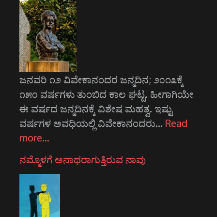
ಜನವರಿ ೧೨ ವಿವೇಕಾನಂದರ ಜನ್ಮದಿನ; ೨೦೧೩ಕ್ಕೆ
೧೫೦ ವರ್ಷಗಳು ತುಂಬಿದ ಕಾಲ ಘಟ್ಟ. ಹೀಗಾಗಿಯೇ
ಈ ವರ್ಷದ ಜನ್ಮದಿನಕ್ಕೆ ವಿಶೇಷ ಮಹತ್ವ. ಇಷ್ಟು
ವರ್ಷಗಳ ಅವಧಿಯಲ್ಲಿ ವಿವೇಕಾನಂದರು…
Read
more…
ನಮ್ಮೊಳಗೆ ಅನಾಥರಾಗುತ್ತಿರುವ ನಾವು