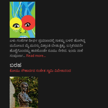
ಏಳು ಗಂಟೆಗಳ ದೀರ್ಘ ಪ್ರಯಾಣದಲ್ಲಿ ಸಾಕಷ್ಟು ಬಳಲಿ ಹೋಗಿದ್ದ
ಮನೋಜನ ಮೈ ಮನಸ್ಸು ವಿಶ್ರಾಂತಿ ಬೇಡುತ್ತಿತ್ತು. ಬಸ್ಸಿಳಿದವನೇ
ಹೊಟ್ಟೆಗೊಂದಷ್ಟು ಹಾಕಿಕೊಂಡೇ ರೂಮು ಸೇರಿದ. ಇಂದು ನಾಳೆ
ಸಂಪೂರ್ಣ…
Read more…
ಬರಹ
ಕೋಮು ಸೌಹಾರ್ದದ ಸಂಕೇತ ಸ್ವಾಮಿ ವಿವೇಕಾನಂದ