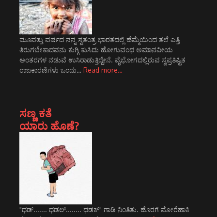
ಮೂವತ್ತು ವರ್ಷದ ನನ್ನ ಸ್ವತಂತ್ರ ಭಾರತದಲ್ಲಿ ಹೆಮ್ಮೆಯಿಂದ ತಲೆ ಎತ್ತಿ
ತಿರುಗಬೇಕಾದವನು ಕುಗ್ಗಿ ಕುಸಿದು ಹೋಗುವಂಥ ಅಮಾನವೀಯ
ಅಂತರಗಳ ನಡುವೆ ಉಸಿರಾಡುತ್ತಿದ್ದೇನೆ. ವೈಭೋಗದಲ್ಲಿರುವ ಸ್ವಪ್ರತಿಷ್ಟಿತ
ರಾಜಕಾರಣಿಗಳು ಒಂದು…
Read more…
ಸಣ್ಣ ಕತೆ
ಯಾರು ಹೊಣೆ?
"ಧಡ್....... ಧಡಲ್........ ಧಡಕ್" ಗಾಡಿ ನಿಂತಿತು. ಹೊರಗೆ ಮೋರೆಹಾಕಿ