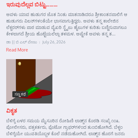
ಇರುವುದೆಲ್ಲವ ಬಿಟ್ಟು………
ಅವಳು ಯಾವ ಹುಡುಗರ ಜೊತ ನಿಂತು ಮಾತನಾಡಿದರೂ ಶ್ರೀಕಾಂತನಪಾಲಿಗೆ ಆ
ಹುಡುಗರು ವಿಲನ್‌ಗಳಂತೆಯೇ ಭಾಸವಾಗುತ್ತಿದ್ದರು. ಅವಳು ತನ್ನ ಕಾಲೇಜಿನ
ಲೆಕ್ಚರರ್‌ಗಳು ಪಾಠ ಮಾಡುವ ವೈಖರಿ ಸ್ಟೈಲು ಹೈಲುಗಳ ಕುರಿತು ಬಣ್ಣಿಸುವಾಗಲೂ
ಕೇಳಲಾಗದೆ ಶ್ರೀಯ ಹೊಟ್ಟೆಯಲೆಲ್ಲಾ ತಳಮಳ. ಅಷ್ಟೇಕೆ ಅವಳು ತನ್ನ ತ...
ಡಾ || ಬಿ ಎಲ್ ವೇಣು
July 26, 2026
Read More
ಸಣ್ಣ ಕಥೆ
ವಿಕೃತ
ಬೆಳಿಗ್ಗೆ ಏಳರ ಸಮಯ ಮೈಸೂರಿನ ರೋಹಿಣಿ ಲಾಡ್ಜ್‌ನ ಕೊಠಡಿ ಸಂಖ್ಯೆ ೧೦೩.
ಪೋಲೀಸರು, ಪತ್ರಕರ್ತರು, ಫೊಟೋ ಗ್ರಾಫರ್‌ಗಳಿಂದ ತುಂಬಿಹೋಗಿದೆ. ಬೆಳ್ಳಂ
ಬೆಳಿಗ್ಗೆಯೇ ಯುವತಿಯೊಬ್ಬಳ ಕೊಲೆ ನಡೆದುಹೋಗಿದೆ. ಲಾಡ್ಜ್‌ನ ಹೊರಗೆ ಜನರು