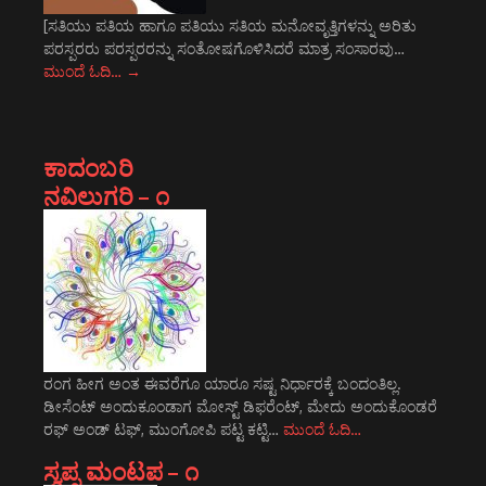
[ಸತಿಯು ಪತಿಯ ಹಾಗೂ ಪತಿಯು ಸತಿಯ ಮನೋವೃತ್ತಿಗಳನ್ನು ಅರಿತು
ಪರಸ್ಪರರು ಪರಸ್ಪರರನ್ನು ಸಂತೋಷಗೊಳಿಸಿದರೆ ಮಾತ್ರ ಸಂಸಾರವು…
ಮುಂದೆ ಓದಿ…
→
ಕಾದಂಬರಿ
ನವಿಲುಗರಿ – ೧
ರಂಗ ಹೀಗ ಅಂತ ಈವರೆಗೂ ಯಾರೂ ಸಷ್ಟ ನಿರ್ಧಾರಕ್ಕೆ ಬಂದಂತಿಲ್ಲ.
ಡೀಸೆಂಟ್ ಅಂದುಕೂಂಡಾಗ ಮೋಸ್ಟ್‌ ಡಿಫರೆಂಟ್‌, ಮೇದು ಅಂದುಕೊಂಡರೆ
ರಫ್ ಅಂಡ್ ಟಫ್, ಮುಂಗೋಪಿ ಪಟ್ಟ ಕಟ್ಟಿ…
ಮುಂದೆ ಓದಿ…
ಸ್ವಪ್ನ ಮಂಟಪ – ೧