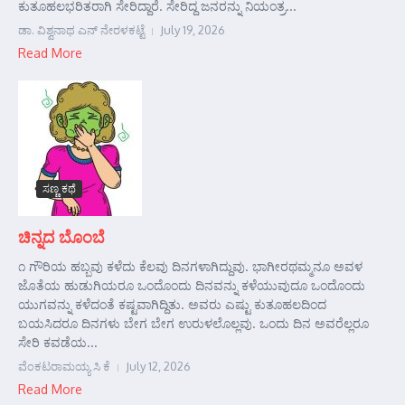
ಕುತೂಹಲಭರಿತರಾಗಿ ಸೇರಿದ್ದಾರೆ. ಸೇರಿದ್ದ ಜನರನ್ನು ನಿಯಂತ್ರ...
ಡಾ. ವಿಶ್ವನಾಥ ಎನ್ ನೇರಳಕಟ್ಟೆ
July 19, 2026
Read More
ಸಣ್ಣ ಕಥೆ
ಚಿನ್ನದ ಬೊಂಬೆ
೧ ಗೌರಿಯ ಹಬ್ಬವು ಕಳೆದು ಕೆಲವು ದಿನಗಳಾಗಿದ್ದುವು. ಭಾಗೀರಥಮ್ಮನೂ ಅವಳ
ಜೊತೆಯ ಹುಡುಗಿಯರೂ ಒಂದೊಂದು ದಿನವನ್ನು ಕಳೆಯುವುದೂ ಒಂದೊಂದು
ಯುಗವನ್ನು ಕಳೆದಂತೆ ಕಷ್ಟವಾಗಿದ್ದಿತು. ಅವರು ಎಷ್ಟು ಕುತೂಹಲದಿಂದ
ಬಯಸಿದರೂ ದಿನಗಳು ಬೇಗ ಬೇಗ ಉರುಳಲೊಲ್ಲವು. ಒಂದು ದಿನ ಅವರೆಲ್ಲರೂ
ಸೇರಿ ಕವಡೆಯ...
ವೆಂಕಟರಾಮಯ್ಯ ಸಿ ಕೆ
July 12, 2026
Read More