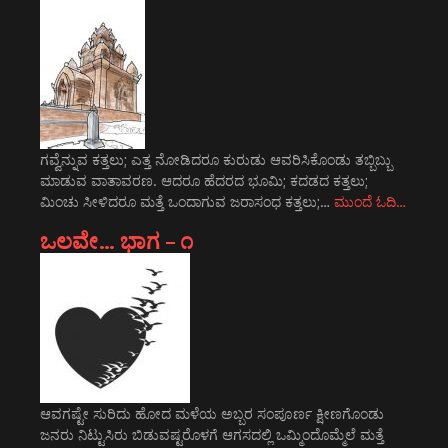
ಗವ್ವೆನ್ನುವ ಕತ್ತಲು; ಎತ್ತ ನೋಡಿದರೂ ಕುರುಡು ಆವರಿಸಿಕೊಂಡು ತಬ್ಬಿಬ್ಬು
ಮಾಡುವ ವಾತಾವರಣ. ಆದರೂ ಹೆದರದ ಭೂಮಿ; ಕದಡದ ಕತ್ತಲು;
ಮಿಂಚು ಸೀಳಿದರೂ ಮತ್ತೆ ಒಂದಾಗುವ ಜರಾಸಂಧ ಕತ್ತಲು;…
ಮುಂದೆ ಓದಿ…
ಒಲವೇ… ಭಾಗ – ೧
ಆವಗಷ್ಟೇ ಸುರಿದು ಹೋದ ಮಳೆಯ ಅಬ್ಬರ ಸಂಪೂರ್ಣ ಕ್ಷೀಣಗೊಂಡು
ಜನರು ನಿಟ್ಟುಸಿರು ಬಿಡುವಷ್ಟರೊಳಗೆ ಆಗಸದಲ್ಲಿ ಒಮ್ಮಿಂದೊಮ್ಮೆಲೆ ಮತ್ತೆ