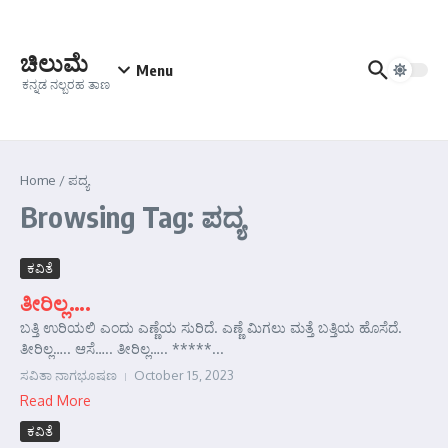
Skip to content
ಚಿಲುಮೆ
Menu
ಕನ್ನಡ ನಲ್ಬರಹ ತಾಣ
Home
/
ಪದ್ಯ
Browsing Tag: ಪದ್ಯ
ಕವಿತೆ
ತೀರಿಲ್ಲ….
ಬತ್ತಿ ಉರಿಯಲಿ ಎಂದು ಎಣ್ಣೆಯ ಸುರಿದೆ. ಎಣ್ಣೆ ಮಿಗಲು ಮತ್ತೆ ಬತ್ತಿಯ ಹೊಸೆದೆ.
ತೀರಿಲ್ಲ….. ಆಸೆ….. ತೀರಿಲ್ಲ….. *****...
ಸವಿತಾ ನಾಗಭೂಷಣ
October 15, 2023
Read More
ಕವಿತೆ