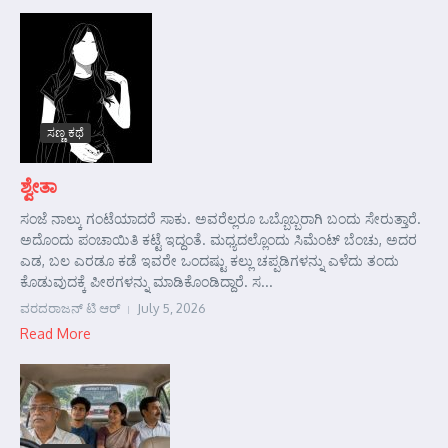
ಸಣ್ಣ ಕಥೆ
ಶ್ವೇತಾ
ಸಂಜೆ ನಾಲ್ಕು ಗಂಟೆಯಾದರೆ ಸಾಕು. ಅವರೆಲ್ಲರೂ ಒಬ್ಬೊಬ್ಬರಾಗಿ ಬಂದು ಸೇರುತ್ತಾರೆ.
ಅದೊಂದು ಪಂಚಾಯಿತಿ ಕಟ್ಟೆ ಇದ್ದಂತೆ. ಮಧ್ಯದಲ್ಲೊಂದು ಸಿಮೆಂಟ್ ಬೆಂಚು, ಅದರ
ಎಡ, ಬಲ ಎರಡೂ ಕಡೆ ಇವರೇ ಒಂದಷ್ಟು ಕಲ್ಲು ಚಪ್ಪಡಿಗಳನ್ನು ಎಳೆದು ತಂದು
ಕೊಡುವುದಕ್ಕೆ ಪೀಠಗಳನ್ನು ಮಾಡಿಕೊಂಡಿದ್ದಾರೆ. ಸ...
ವರದರಾಜನ್ ಟಿ ಆರ್
July 5, 2026
Read More