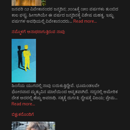
ಜನವರಿ ೧೨ ವಿವೇಕಾನಂದರ ಜನ್ಮದಿನ; ೨೦೧೩ಕ್ಕೆ ೧೫೦ ವರ್ಷಗಳು ತುಂಬಿದ
ಕಾಲ ಘಟ್ಟ. ಹೀಗಾಗಿಯೇ ಈ ವರ್ಷದ ಜನ್ಮದಿನಕ್ಕೆ ವಿಶೇಷ ಮಹತ್ವ. ಇಷ್ಟು
ವರ್ಷಗಳ ಅವಧಿಯಲ್ಲಿ ವಿವೇಕಾನಂದರು…
Read more…
ನಮ್ಮೊಳಗೆ ಅನಾಥರಾಗುತ್ತಿರುವ ನಾವು
ಹಿಂಸೆಯ ಯುಗದಲ್ಲಿ ನಾವು ಬದುಕುತ್ತಿದ್ದೇವೆ. ಭೂಮಂಡಲವೇ
ಘೋರವಾದ ಮೃತ್ಯುವಿನ ಮಾಲೆಯಿಂದ ಆವೃತವಾಗಿದೆ. ಸದ್ಯದಲ್ಲಿ ಅಮೇರಿಕ
ದೇಶ ಅದರಲ್ಲಿ ಹೆಚ್ಚು ಅಪರಾಧಿ. ಸತ್ಯಕ್ಕೆ ದುರ್ಗತಿ; ದ್ವೇಷಕ್ಕೆ ವಿಜಯ; ಪ್ರೇಮ…
Read more…
ಬಿಕ್ಷುಕರೊಂದಿಗೆ