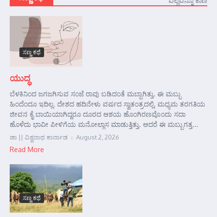
ಎಲ್ಲವನ್ನೂ ಕಾಣಿ
ಸಣ್ಣ ಕಥೆ
ಯುದ್ಧ
ಬೆಳಕಿನಿಂದ ಜಗಜಗಿಸುವ ಸಂಜೆ ರಾವು ಬಡಿದಂತೆ ಮಬ್ಬಾಗಿತ್ತು. ಈ ಮಬ್ಬು
ಹಿಂದೆಂದೂ ಇದಿಲ್ಲ. ದೇಶದ ಹದಿನೇಳು ವರ್ಷದ ಸ್ವಾತಂತ್ರದಲ್ಲಿ, ಮಧ್ಯಮ ತರಗತಿಯ
ಜೀವನ ಕೈ ಬಾಯಿಯಾಗಿದ್ದರೂ ದೂರದ ಆಶಯ ಹೊಂಗಿರಣವೊಂದು ಸದಾ
ಹೊಳೆದು ಭಾವೀ ಪೀಳಿಗೆಯ ಮನೋಲ್ಲಾಸ ಮಾಡುತ್ತಿತ್ತು. ಆದರೆ ಈ ಮಬ್ಬುಗತ್ತ...
ಡಾ || ವಿಶ್ವನಾಥ ಕಾರ್ನಾಡ
August 2, 2026
Read More
ಸಣ್ಣ ಕಥೆ