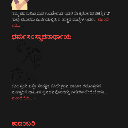
ನಮ್ಮ ಪರಮಮಿತ್ರರಾದ ಗುಂಡೇರಾವ ಇವರ ನೇತ್ರರೋಗದ ಚಿಕಿತ್ಸೆ ಗಾಗಿ
ನಾವು ಮೂವರು ಮಿರ್ಜಿಯಲ್ಲಿರುವ ಡಾಕ್ಟರ ವಾಲ್ನೆಸ್ ಇವರ…
ಮುಂದೆ
ಓದಿ…
→
ಧರ್ಮಸಂಸ್ಥಾಪನಾರ್ಥಾಯ
ಕಪಿಲಳ್ಳಿಯ ಏಕೈಕ ಸಂರಕ್ಷಕ ಕಪಿಲೇಶ್ವರನ ವಾರ್ಷಿಕ ರಥೋತ್ಸವದ
ಮುನ್ನಾದಿನ ಧಾರ್ಮಿಕ ಪ್ರವಚನವೊಂದನ್ನು ಏರ್ಪಡಿಸಲೇಬೇಕೆಂದೂ…
ಮುಂದೆ ಓದಿ…
→
ಕಾದಂಬರಿ