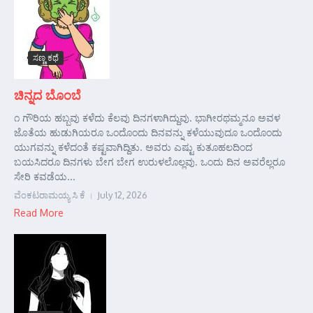
ಸಣ್ಣ ಕಥೆ
ಚಿನ್ನದ ಬೊಂಬೆ
೧ ಗೌರಿಯ ಹಬ್ಬವು ಕಳೆದು ಕೆಲವು ದಿನಗಳಾಗಿದ್ದುವು. ಭಾಗೀರಥಮ್ಮನೂ ಅವಳ
ಜೊತೆಯ ಹುಡುಗಿಯರೂ ಒಂದೊಂದು ದಿನವನ್ನು ಕಳೆಯುವುದೂ ಒಂದೊಂದು
ಯುಗವನ್ನು ಕಳೆದಂತೆ ಕಷ್ಟವಾಗಿದ್ದಿತು. ಅವರು ಎಷ್ಟು ಕುತೂಹಲದಿಂದ
ಬಯಸಿದರೂ ದಿನಗಳು ಬೇಗ ಬೇಗ ಉರುಳಲೊಲ್ಲವು. ಒಂದು ದಿನ ಅವರೆಲ್ಲರೂ
ಸೇರಿ ಕವಡೆಯ...
ವೆಂಕಟರಾಮಯ್ಯ ಸಿ ಕೆ
July 12, 2026
Read More