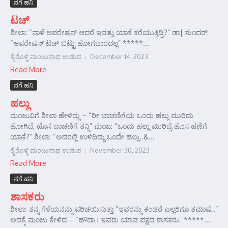
ನಗೆ ಹನಿ
ಟಚ್
ಶೀಲಾ: “ನಾಳೆ ಆಪರೇಷನ್ ಆದರೆ ಇವತ್ತು ಯಾಕೆ ಕರೆಯುತ್ತಿದ್ರಿ?” ಡಾ| ಸುಂದರ್‌:
“ಆಪರೇಷನ್ ಟಚ್ ಬಿಟ್ಟು ಹೋಗಬಾರದಲ್ಲ” *****...
ತೈರೊಳ್ಳಿ ಮಂಜುನಾಥ ಉಡುಪ
December 14, 2023
Read More
ನಗೆ ಹನಿ
ಹಲ್ಲು
ಮಂಜುವಿಗೆ ಶೀಲಾ ಹೇಳಿದ್ಲು – “ರೀ ಬಾಚಣಿಗೆಯ ಒಂದು ಹಲ್ಲು ಮುರಿದು
ಹೋಗಿದೆ, ಹೊಸ ಬಾಚಣಿಗೆ ತನ್ನಿ” ಮಂಜ: “ಒಂದು ಹಲ್ಲು ಮುರಿದ್ರೆ ಹೊಸ ಹಣಿಗೆ
ಯಾಕೆ?” ಶೀಲಾ: “ಅದರಲ್ಲಿ ಉಳಿದಿದ್ದು ಒಂದೇ ಹಲ್ಲು..&...
ತೈರೊಳ್ಳಿ ಮಂಜುನಾಥ ಉಡುಪ
November 30, 2023
Read More
ನಗೆ ಹನಿ
ಶಾಸಕರು
ಶೀಲಾ: ತನ್ನ ಗೆಳೆಯನನ್ನು ಪರಿಚಯಿಸುತ್ತಾ “ಇವರನ್ನು ಕಂಡರೆ ಎಲ್ಲರಿಗೂ ತಮಾಷೆ..”
ಅದಕ್ಕೆ ಮಂಜು ಕೇಳಿದ – “ಹೌದಾ ! ಇವರು ಯಾವ ಪಕ್ಷದ ಶಾಸಕರು” *****...