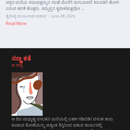
ಪಕ್ಕದ ಮನೆಯ ಕಮಲಾಕ್ಷಮ್ಮನ ಸಲಹೆ ಮೇರೆಗೆ ಮಗುವಾದರೆ ತಿರುಪತಿಗೆ ಹೋಗಿ
ಬರುವ ಹರಕೆ ಹೊತ್ತರು. ತಿಮ್ಮಪ್ಪನ ಕೃಪಾಕಟಾಕ್ಷವೋ ...
ತೈರೊಳ್ಳಿ ಮಂಜುನಾಥ ಉಡುಪ
June 28, 2026
Read More
ಸಣ್ಣ ಕತೆ
ಆ ರಾತ್ರಿ
ಆ ದಿನ ಮಧ್ಯಾಹ್ನ ವಸಂತನ ಮನೆಯಲ್ಲಿ ಬಹಳ ಗಡಿಬಿಡಿ! ವಸಂತ ತಾನು
ಕೂಡುವ ಕೋಣೆಯನ್ನು ಅತ್ಯಂತ ಶಿಸ್ತಿನಿಂದ ಇಡುವ ಕಾರ್ಯದಲ್ಲಿ