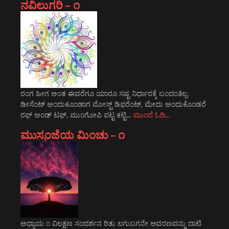
ನವಿಲುಗರಿ – ೧
ರಂಗ ಹೀಗ ಅಂತ ಈವರೆಗೂ ಯಾರೂ ಸಷ್ಟ ನಿರ್ಧಾರಕ್ಕೆ ಬಂದಂತಿಲ್ಲ.
ಡೀಸೆಂಟ್ ಅಂದುಕೂಂಡಾಗ ಮೋಸ್ಟ್‌ ಡಿಫರೆಂಟ್‌, ಮೇದು ಅಂದುಕೊಂಡರೆ
ರಫ್ ಅಂಡ್ ಟಫ್, ಮುಂಗೋಪಿ ಪಟ್ಟ ಕಟ್ಟಿ…
ಮುಂದೆ ಓದಿ…
ಮುಸ್ಸಂಜೆಯ ಮಿಂಚು – ೧
ಅಧ್ಯಾಯ ೧ ವಿಲಕ್ಷಣ ಸಂದರ್ಶನ ರಿತು ಲಗುಬಗನೇ ಆವರಣವನ್ನು ದಾಟಿ