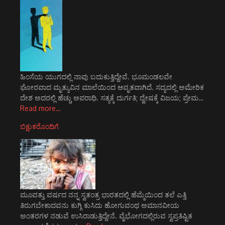
ಹಿಂಸೆಯ ಯುಗದಲ್ಲಿ ನಾವು ಬದುಕುತ್ತಿದ್ದೇವೆ. ಭೂಮಂಡಲವೇ
ಘೋರವಾದ ಮೃತ್ಯುವಿನ ಮಾಲೆಯಿಂದ ಆವೃತವಾಗಿದೆ. ಸದ್ಯದಲ್ಲಿ ಅಮೇರಿಕ
ದೇಶ ಅದರಲ್ಲಿ ಹೆಚ್ಚು ಅಪರಾಧಿ. ಸತ್ಯಕ್ಕೆ ದುರ್ಗತಿ; ದ್ವೇಷಕ್ಕೆ ವಿಜಯ; ಪ್ರೇಮ…
Read more…
ಬಿಕ್ಷುಕರೊಂದಿಗೆ
ಮೂವತ್ತು ವರ್ಷದ ನನ್ನ ಸ್ವತಂತ್ರ ಭಾರತದಲ್ಲಿ ಹೆಮ್ಮೆಯಿಂದ ತಲೆ ಎತ್ತಿ
ತಿರುಗಬೇಕಾದವನು ಕುಗ್ಗಿ ಕುಸಿದು ಹೋಗುವಂಥ ಅಮಾನವೀಯ
ಅಂತರಗಳ ನಡುವೆ ಉಸಿರಾಡುತ್ತಿದ್ದೇನೆ. ವೈಭೋಗದಲ್ಲಿರುವ ಸ್ವಪ್ರತಿಷ್ಟಿತ