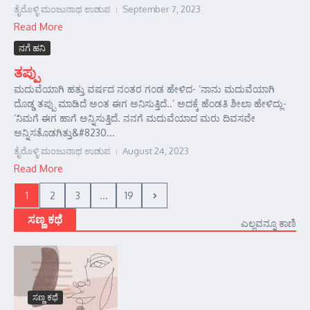
ತೈರೊಳ್ಳಿ ಮಂಜುನಾಥ ಉಡುಪ
September 7, 2023
Read More
ನಗೆ ಹನಿ
ತಪ್ಪು
ಮದುವೆಯಾಗಿ ಹತ್ತು ವರ್ಷದ ನಂತರ ಗಂಡ ಹೇಳಿದ- ‘ನಾನು ಮದುವೆಯಾಗಿ
ದೊಡ್ಡ ತಪ್ಪು ಮಾಡಿದೆ ಅಂತ ಈಗ ಅನಿಸುತ್ತಿದೆ..’ ಅದಕ್ಕೆ ಹೆಂಡತಿ ಶೀಲಾ ಹೇಳಿದ್ಲು-
‘ನಿಮಗೆ ಈಗ ಹಾಗೆ ಅನ್ನಿಸುತ್ತಿದೆ. ನನಗೆ ಮದುವೆಯಾದ ಮರು ದಿವಸವೇ
ಅನ್ನಿಸತೊಡಗಿತ್ತು&#8230...
ತೈರೊಳ್ಳಿ ಮಂಜುನಾಥ ಉಡುಪ
August 24, 2023
Read More
1
2
3
...
19
ಸಣ್ಣ ಕಥೆ
ಎಲ್ಲವನ್ನೂ ಕಾಣಿ
ಸಣ್ಣ ಕಥೆ