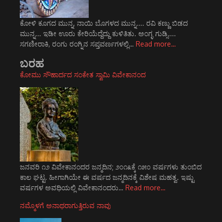
ಕೋಳಿ ಕೂಗದ ಮುನ್ನ, ನಾಯಿ ಬೊಗಳದ ಮುನ್ನ.... ರವಿ ಕಣ್ಣು ಬಿಡದ
ಮುನ್ನ... ಇಡೀ ಊರು ಕೇರಿಯೆದ್ದೆದ್ದು ಕುಳಿತಿತು. ಅಂಗ್ಳ ಗುಡ್ಸಿ....
ಸಗಣೀರಾಕಿ, ರಂಗು ರಂಗ್ನಿನ ಸಪ್ತವರ್ಣಗಳಲ್ಲಿ…
Read more…
ಬರಹ
ಕೋಮು ಸೌಹಾರ್ದದ ಸಂಕೇತ ಸ್ವಾಮಿ ವಿವೇಕಾನಂದ
ಜನವರಿ ೧೨ ವಿವೇಕಾನಂದರ ಜನ್ಮದಿನ; ೨೦೧೩ಕ್ಕೆ ೧೫೦ ವರ್ಷಗಳು ತುಂಬಿದ
ಕಾಲ ಘಟ್ಟ. ಹೀಗಾಗಿಯೇ ಈ ವರ್ಷದ ಜನ್ಮದಿನಕ್ಕೆ ವಿಶೇಷ ಮಹತ್ವ. ಇಷ್ಟು
ವರ್ಷಗಳ ಅವಧಿಯಲ್ಲಿ ವಿವೇಕಾನಂದರು…
Read more…
ನಮ್ಮೊಳಗೆ ಅನಾಥರಾಗುತ್ತಿರುವ ನಾವು