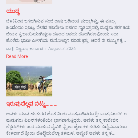
ಯುದ್ಧ
ಬೆಳಕಿನಿಂದ ಜಗಜಗಿಸುವ ಸಂಜೆ ರಾವು ಬಡಿದಂತೆ ಮಬ್ಬಾಗಿತ್ತು. ಈ ಮಬ್ಬು
ಹಿಂದೆಂದೂ ಇದಿಲ್ಲ. ದೇಶದ ಹದಿನೇಳು ವರ್ಷದ ಸ್ವಾತಂತ್ರದಲ್ಲಿ, ಮಧ್ಯಮ ತರಗತಿಯ
ಜೀವನ ಕೈ ಬಾಯಿಯಾಗಿದ್ದರೂ ದೂರದ ಆಶಯ ಹೊಂಗಿರಣವೊಂದು ಸದಾ
ಹೊಳೆದು ಭಾವೀ ಪೀಳಿಗೆಯ ಮನೋಲ್ಲಾಸ ಮಾಡುತ್ತಿತ್ತು. ಆದರೆ ಈ ಮಬ್ಬುಗತ್ತ...
ಡಾ || ವಿಶ್ವನಾಥ ಕಾರ್ನಾಡ
August 2, 2026
Read More
ಸಣ್ಣ ಕಥೆ
ಇರುವುದೆಲ್ಲವ ಬಿಟ್ಟು………
ಅವಳು ಯಾವ ಹುಡುಗರ ಜೊತ ನಿಂತು ಮಾತನಾಡಿದರೂ ಶ್ರೀಕಾಂತನಪಾಲಿಗೆ ಆ
ಹುಡುಗರು ವಿಲನ್‌ಗಳಂತೆಯೇ ಭಾಸವಾಗುತ್ತಿದ್ದರು. ಅವಳು ತನ್ನ ಕಾಲೇಜಿನ
ಲೆಕ್ಚರರ್‌ಗಳು ಪಾಠ ಮಾಡುವ ವೈಖರಿ ಸ್ಟೈಲು ಹೈಲುಗಳ ಕುರಿತು ಬಣ್ಣಿಸುವಾಗಲೂ
ಕೇಳಲಾಗದೆ ಶ್ರೀಯ ಹೊಟ್ಟೆಯಲೆಲ್ಲಾ ತಳಮಳ. ಅಷ್ಟೇಕೆ ಅವಳು ತನ್ನ ತ...