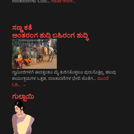
ರಾಜಕಾರಣಿಗಳು ಒಂದು…
Read more…
ಸಣ್ಣ ಕತೆ
ಅಂತರಂಗ ಶುದ್ಧಿ ಬಹಿರಂಗ ಶುದ್ಧಿ
ಸ್ವಾಮೀಜಿಗಳಿಗೆ ಈವತ್ತಂತೂ ಮೈ ತುರಿಸಿಕೊಳ್ಳಲೂ ಪುರುಸೊತ್ತಿಲ್ಲ. ಹಲವು
ಕಾರ್ಯಕ್ರಮಗಳ ಒತ್ತಡ, ರಾಜಕಾರಣಿಗಳ ಭೇಟಿ ಜೊತೆಗ…
ಮುಂದೆ
ಓದಿ…
→
ಗುಲ್ಬಾಯಿ