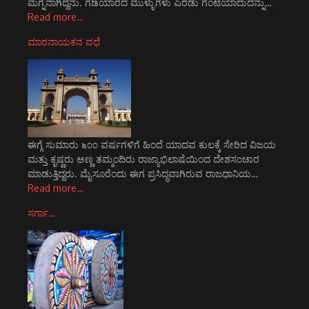
ಮಗ್ನನಾಗಿದ್ದನು. ಗಡಿಯಾರದ ಮುಳ್ಳುಗಳು ಎರಡು ಗಂಟೆಯಾದುದನ್ನು…
Read more…
ಮಾರನಾಯಕನ ವಧೆ
ಈಗ್ಗೆ ಸುಮಾರು ೬೦೦ ವರ್ಷಗಳಿಗೆ ಹಿಂದೆ ಯಾದವ ಕುಲಕ್ಕೆ ಸೇರಿದ ವಿಜಯ
ಮತ್ತು ಕೃಷ್ಣರು ಅಣ್ಣ ತಮ್ಮಂದಿರು ರಾಜ್ಯಾಭಿಲಾಷೆಯಿಂದ ದೇಶಸಂಚಾರ
ಮಾಡುತ್ತಿದ್ದರು. ಮೈಸೂರೆಂದು ಈಗ ಪ್ರಸಿದ್ಧವಾಗಿರುವ ರಾಜಧಾನಿಯ…
Read more…
ಸರ್ಗಾ…