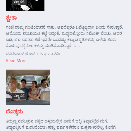
ಸಣ್ಣ ಕಥೆ
ಶ್ವೇತಾ
ಸಂಜೆ ನಾಲ್ಕು ಗಂಟೆಯಾದರೆ ಸಾಕು. ಅವರೆಲ್ಲರೂ ಒಬ್ಬೊಬ್ಬರಾಗಿ ಬಂದು ಸೇರುತ್ತಾರೆ.
ಅದೊಂದು ಪಂಚಾಯಿತಿ ಕಟ್ಟೆ ಇದ್ದಂತೆ. ಮಧ್ಯದಲ್ಲೊಂದು ಸಿಮೆಂಟ್ ಬೆಂಚು, ಅದರ
ಎಡ, ಬಲ ಎರಡೂ ಕಡೆ ಇವರೇ ಒಂದಷ್ಟು ಕಲ್ಲು ಚಪ್ಪಡಿಗಳನ್ನು ಎಳೆದು ತಂದು
ಕೊಡುವುದಕ್ಕೆ ಪೀಠಗಳನ್ನು ಮಾಡಿಕೊಂಡಿದ್ದಾರೆ. ಸ...
ವರದರಾಜನ್ ಟಿ ಆರ್
July 5, 2026
Read More
ಸಣ್ಣ ಕಥೆ
ದೊಡ್ಡದು
ತಿಮ್ಮಣ್ಣ ನಮ್ಮೂರಿನ ಪಕ್ಕದ ಹಳ್ಳಿಯಲ್ಲಿನ ಅಡುಗೆ ಭಟ್ಟ ತಿಪ್ಪಾಭಟ್ಟರ ಮಗ.
ತಿಪ್ಪಾಭಟ್ಟರಿಗೆ ಮದುವೆಯಾಗಿ ಹತ್ತು ವರ್ಷ ಕಳೆದರೂ ಮಕ್ಕಳಾಗಿರಲಿಲ್ಲ. ಕೊನೆಗೆ