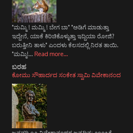
"ಮಮ್ಮಿ ! ಮಮ್ಮಿ ! ಬೇಗ ಬಾ" "ಅಡಿಗೆ ಮಾಡುತ್ತಾ
ಇದ್ದೇನೆ, ಯಾಕೆ ಕಿರಿಚಿಕೊಳ್ಳುತ್ತಾ ಇದ್ದಿಯಾ ರೋಜಿ?
ಬರುತ್ತೀನಿ ತಾಳು" ಎಂದಳು ಕೆಲಸದಲ್ಲಿ ನಿರತ ತಾಯಿ.
"ಮಮ್ಮಿ!…
Read more…
ಬರಹ
ಕೋಮು ಸೌಹಾರ್ದದ ಸಂಕೇತ ಸ್ವಾಮಿ ವಿವೇಕಾನಂದ
ಜನವರಿ ೧೨ ವಿವೇಕಾನಂದರ ಜನ್ಮದಿನ; ೨೦೧೩ಕ್ಕೆ