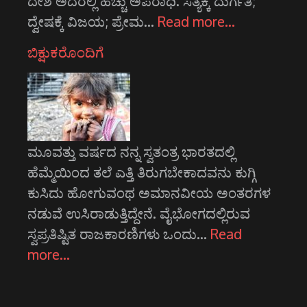
ದೇಶ ಅದರಲ್ಲಿ ಹೆಚ್ಚು ಅಪರಾಧಿ. ಸತ್ಯಕ್ಕೆ ದುರ್ಗತಿ;
ದ್ವೇಷಕ್ಕೆ ವಿಜಯ; ಪ್ರೇಮ…
Read more…
ಬಿಕ್ಷುಕರೊಂದಿಗೆ
ಮೂವತ್ತು ವರ್ಷದ ನನ್ನ ಸ್ವತಂತ್ರ ಭಾರತದಲ್ಲಿ
ಹೆಮ್ಮೆಯಿಂದ ತಲೆ ಎತ್ತಿ ತಿರುಗಬೇಕಾದವನು ಕುಗ್ಗಿ
ಕುಸಿದು ಹೋಗುವಂಥ ಅಮಾನವೀಯ ಅಂತರಗಳ
ನಡುವೆ ಉಸಿರಾಡುತ್ತಿದ್ದೇನೆ. ವೈಭೋಗದಲ್ಲಿರುವ
ಸ್ವಪ್ರತಿಷ್ಟಿತ ರಾಜಕಾರಣಿಗಳು ಒಂದು…
Read
more…