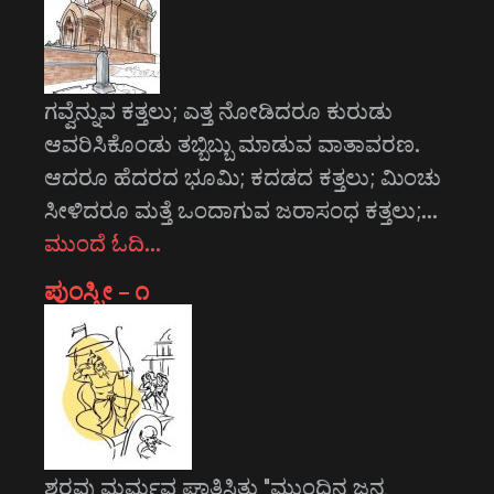
ಗವ್ವೆನ್ನುವ ಕತ್ತಲು; ಎತ್ತ ನೋಡಿದರೂ ಕುರುಡು
ಆವರಿಸಿಕೊಂಡು ತಬ್ಬಿಬ್ಬು ಮಾಡುವ ವಾತಾವರಣ.
ಆದರೂ ಹೆದರದ ಭೂಮಿ; ಕದಡದ ಕತ್ತಲು; ಮಿಂಚು
ಸೀಳಿದರೂ ಮತ್ತೆ ಒಂದಾಗುವ ಜರಾಸಂಧ ಕತ್ತಲು;…
ಮುಂದೆ ಓದಿ…
ಪುಂಸ್ತ್ರೀ – ೧
ಶರವು ಮರ್ಮವ ಘಾತಿಸಿತು "ಮುಂದಿನ ಜನ್ಮ