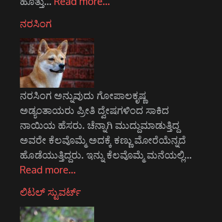
ಹೊತ್ತು…
Read more…
ನರಸಿಂಗ
ನರಸಿಂಗ ಅನ್ನುವುದು ಗೋಪಾಲಕೃಷ್ಣ
ಅಡ್ಯಂತಾಯರು ಪ್ರೀತಿ ದ್ವೇಷಗಳಿಂದ ಸಾಕಿದ
ನಾಯಿಯ ಹೆಸರು. ಚೆನ್ನಾಗಿ ಮುದ್ದುಮಾಡುತ್ತಿದ್ದ
ಅವರೇ ಕೆಲವೊಮ್ಮೆ ಅದಕ್ಕೆ ಕಣ್ಣು ಮೋರೆಯೆನ್ನದೆ
ಹೊಡೆಯುತ್ತಿದ್ದರು. ಇನ್ನು ಕೆಲವೊಮ್ಮೆ ಮನೆಯಲ್ಲಿ…
Read more…
ಲಿಟಲ್ ಸ್ಟುವರ್ಟ್