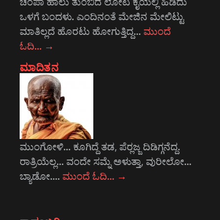
ಚಂಪಾ ಹಾಲು ತುಂಬಿದ ಲೋಟ ಕೈಯಲ್ಲಿ ಹಿಡಿದು
ಒಳಗೆ ಬಂದಳು. ಎಂದಿನಂತೆ ಮೇಜಿನ ಮೇಲಿಟ್ಟು
ಮಾತಿಲ್ಲದೆ ಹೊರಟು ಹೋಗುತ್ತಿದ್ದ…
ಮುಂದೆ
ಓದಿ…
→
ಮಾದಿತನ
ಮುಂಗೋಳಿ... ಕೂಗಿದ್ದೆ ತಡ, ಪೆರ್‍ಲಜ್ಜ ದಿಡಿಗ್ಗನೆದ್ದ.
ರಾತ್ರಿಯೆಲ್ಲ... ವಂದೇ ಸಮ್ನೆ ಅಳುತ್ತಾ, ವುರೀಲೋ...
ಬ್ಯಾಡೋ.…
ಮುಂದೆ ಓದಿ…
→