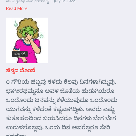
ಡಾ. ವಿಶ್ವನಾಥ ಎನ್ ನೇರಳಕಟ್ಟೆ
July 19, 2026
Read More
ಸಣ್ಣ ಕಥೆ
ಚಿನ್ನದ ಬೊಂಬೆ
೧ ಗೌರಿಯ ಹಬ್ಬವು ಕಳೆದು ಕೆಲವು ದಿನಗಳಾಗಿದ್ದುವು.
ಭಾಗೀರಥಮ್ಮನೂ ಅವಳ ಜೊತೆಯ ಹುಡುಗಿಯರೂ
ಒಂದೊಂದು ದಿನವನ್ನು ಕಳೆಯುವುದೂ ಒಂದೊಂದು
ಯುಗವನ್ನು ಕಳೆದಂತೆ ಕಷ್ಟವಾಗಿದ್ದಿತು. ಅವರು ಎಷ್ಟು
ಕುತೂಹಲದಿಂದ ಬಯಸಿದರೂ ದಿನಗಳು ಬೇಗ ಬೇಗ
ಉರುಳಲೊಲ್ಲವು. ಒಂದು ದಿನ ಅವರೆಲ್ಲರೂ ಸೇರಿ