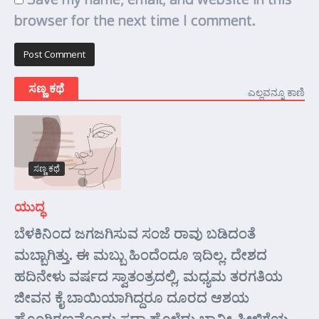
browser for the next time I comment.
ಸಣ್ಣ ಕಥೆ
ಎಲ್ಲವನ್ನೂ ಕಾಣಿ
ಸಣ್ಣ ಕಥೆ
ಯುದ್ಧ
ಬೆಳಕಿನಿಂದ ಜಗಜಗಿಸುವ ಸಂಜೆ ರಾವು ಬಡಿದಂತೆ
ಮಬ್ಬಾಗಿತ್ತು. ಈ ಮಬ್ಬು ಹಿಂದೆಂದೂ ಇದಿಲ್ಲ. ದೇಶದ
ಹದಿನೇಳು ವರ್ಷದ ಸ್ವಾತಂತ್ರದಲ್ಲಿ, ಮಧ್ಯಮ ತರಗತಿಯ
ಜೀವನ ಕೈ ಬಾಯಿಯಾಗಿದ್ದರೂ ದೂರದ ಆಶಯ
ಹೊಂಗಿರಣವೊಂದು ಸದಾ ಹೊಳೆದು ಭಾವೀ ಪೀಳಿಗೆಯ