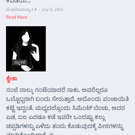
ಕವಡೆಯ...
ವೆಂಕಟರಾಮಯ್ಯ ಸಿ ಕೆ
July 12, 2026
Read More
ಸಣ್ಣ ಕಥೆ
ಶ್ವೇತಾ
ಸಂಜೆ ನಾಲ್ಕು ಗಂಟೆಯಾದರೆ ಸಾಕು. ಅವರೆಲ್ಲರೂ
ಒಬ್ಬೊಬ್ಬರಾಗಿ ಬಂದು ಸೇರುತ್ತಾರೆ. ಅದೊಂದು ಪಂಚಾಯಿತಿ
ಕಟ್ಟೆ ಇದ್ದಂತೆ. ಮಧ್ಯದಲ್ಲೊಂದು ಸಿಮೆಂಟ್ ಬೆಂಚು, ಅದರ
ಎಡ, ಬಲ ಎರಡೂ ಕಡೆ ಇವರೇ ಒಂದಷ್ಟು ಕಲ್ಲು
ಚಪ್ಪಡಿಗಳನ್ನು ಎಳೆದು ತಂದು ಕೊಡುವುದಕ್ಕೆ ಪೀಠಗಳನ್ನು
ಮಾಡಿಕೊಂಡಿದ್ದಾರೆ. ಸ...