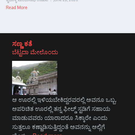
Read More
ಸಣ್ಣ ಕತೆ
ಬೆಟ್ಟದಾ ಮೇಲೊಂದು
ಆ ಊರಲ್ಲಿ ಇಳಿಯಬೇಕಿದ್ದರವರಲ್ಲಿ ಅವನೂ ಒಬ್ಬ.
ಆಪರಿಚಿತ ಊರಲ್ಲಿ ತನ್ನ ಫೀಲ್ಡ್ ಸ್ಟಡಿಗೆ ಸಹಾಯ
ಮಾಡುವವರು ಯಾರಾದರೂ ಸಿಕ್ಕಾರೇ ಎಂದು
ಸುತ್ತಲೂ ಕಣ್ಣಾಡಿಸುತ್ತಿದ್ದಂತೆ ಅವನನ್ನು ಆಲ್ಲಿಗೆ