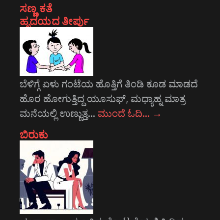
ಸಣ್ಣ ಕತೆ
ಹೃದಯದ ತೀರ್ಪು
ಬೆಳಿಗ್ಗೆ ಏಳು ಗಂಟೆಯ ಹೊತ್ತಿಗೆ ತಿಂಡಿ ಕೂಡ ಮಾಡದೆ
ಹೊರ ಹೋಗುತ್ತಿದ್ದ ಯೂಸುಫ್, ಮಧ್ಯಾಹ್ನ ಮಾತ್ರ
ಮನೆಯಲ್ಲಿ ಉಣ್ಣುತ್ತ…
ಮುಂದೆ ಓದಿ…
→
ಬಿರುಕು