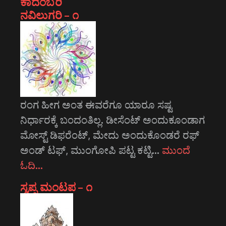
ಕಾದಂಬರಿ
ನವಿಲುಗರಿ – ೧
ರಂಗ ಹೀಗ ಅಂತ ಈವರೆಗೂ ಯಾರೂ ಸಷ್ಟ
ನಿರ್ಧಾರಕ್ಕೆ ಬಂದಂತಿಲ್ಲ. ಡೀಸೆಂಟ್ ಅಂದುಕೂಂಡಾಗ
ಮೋಸ್ಟ್‌ ಡಿಫರೆಂಟ್‌, ಮೇದು ಅಂದುಕೊಂಡರೆ ರಫ್
ಅಂಡ್ ಟಫ್, ಮುಂಗೋಪಿ ಪಟ್ಟ ಕಟ್ಟಿ…
ಮುಂದೆ
ಓದಿ…
ಸ್ವಪ್ನ ಮಂಟಪ – ೧