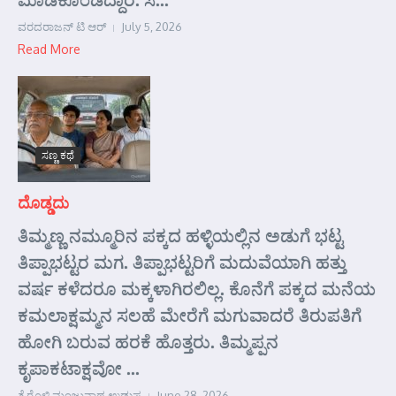
ವರದರಾಜನ್ ಟಿ ಆರ್
July 5, 2026
Read More
ಸಣ್ಣ ಕಥೆ
ದೊಡ್ಡದು
ತಿಮ್ಮಣ್ಣ ನಮ್ಮೂರಿನ ಪಕ್ಕದ ಹಳ್ಳಿಯಲ್ಲಿನ ಅಡುಗೆ ಭಟ್ಟ
ತಿಪ್ಪಾಭಟ್ಟರ ಮಗ. ತಿಪ್ಪಾಭಟ್ಟರಿಗೆ ಮದುವೆಯಾಗಿ ಹತ್ತು
ವರ್ಷ ಕಳೆದರೂ ಮಕ್ಕಳಾಗಿರಲಿಲ್ಲ. ಕೊನೆಗೆ ಪಕ್ಕದ ಮನೆಯ
ಕಮಲಾಕ್ಷಮ್ಮನ ಸಲಹೆ ಮೇರೆಗೆ ಮಗುವಾದರೆ ತಿರುಪತಿಗೆ
ಹೋಗಿ ಬರುವ ಹರಕೆ ಹೊತ್ತರು. ತಿಮ್ಮಪ್ಪನ
ಕೃಪಾಕಟಾಕ್ಷವೋ ...
ತೈರೊಳ್ಳಿ ಮಂಜುನಾಥ ಉಡುಪ
June 28, 2026