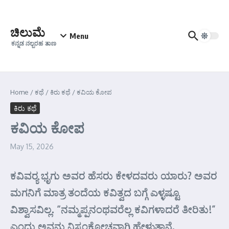
Skip to content
ಚಿಲುಮೆ
Menu
ಕನ್ನಡ ನಲ್ಬರಹ ತಾಣ
Home
/
ಕಥೆ
/
ಕಿರು ಕಥೆ
/
ಕವಿಯ ಕೋಪ
ಕಿರು ಕಥೆ
ಕವಿಯ ಕೋಪ
May 15, 2026
ಕವಿವರ್‍ಯ ಭೃಗು ಅವರ ಹೆಸರು ಕೇಳದವರು ಯಾರು? ಅವರ
ಮಗನಿಗೆ ಮಾತ್ರ ತಂದೆಯ ಕವಿತ್ವದ ಬಗ್ಗೆ ಎಳ್ಳಷ್ಟೂ
ವಿಶ್ವಾಸವಿಲ್ಲ. “ನಮ್ಮಪ್ಪನಂಥವರೆಲ್ಲ ಕವಿಗಳಾದರೆ ತೀರಿತು!”
ಎಂದು ಅವನು ನಿಸ್ಸಂಕೋಚವಾಗಿ ಹೇಳುತ್ತಾನೆ.