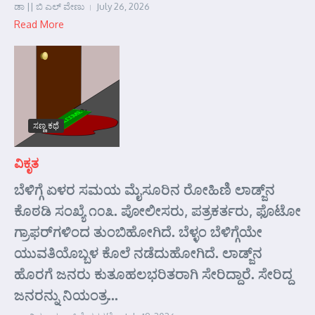
ಡಾ || ಬಿ ಎಲ್ ವೇಣು
July 26, 2026
Read More
ಸಣ್ಣ ಕಥೆ
ವಿಕೃತ
ಬೆಳಿಗ್ಗೆ ಏಳರ ಸಮಯ ಮೈಸೂರಿನ ರೋಹಿಣಿ ಲಾಡ್ಜ್‌ನ
ಕೊಠಡಿ ಸಂಖ್ಯೆ ೧೦೩. ಪೋಲೀಸರು, ಪತ್ರಕರ್ತರು, ಫೊಟೋ
ಗ್ರಾಫರ್‌ಗಳಿಂದ ತುಂಬಿಹೋಗಿದೆ. ಬೆಳ್ಳಂ ಬೆಳಿಗ್ಗೆಯೇ
ಯುವತಿಯೊಬ್ಬಳ ಕೊಲೆ ನಡೆದುಹೋಗಿದೆ. ಲಾಡ್ಜ್‌ನ
ಹೊರಗೆ ಜನರು ಕುತೂಹಲಭರಿತರಾಗಿ ಸೇರಿದ್ದಾರೆ. ಸೇರಿದ್ದ
ಜನರನ್ನು ನಿಯಂತ್ರ...