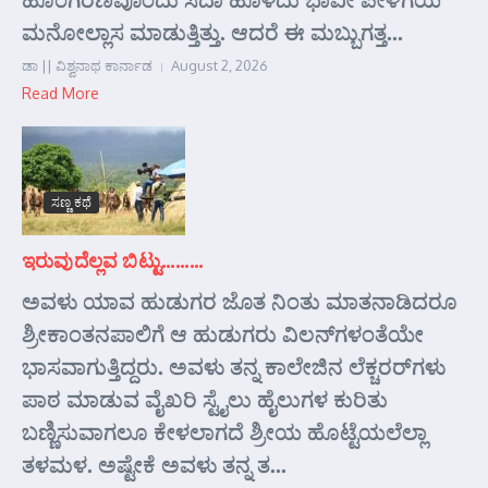
ಮನೋಲ್ಲಾಸ ಮಾಡುತ್ತಿತ್ತು. ಆದರೆ ಈ ಮಬ್ಬುಗತ್ತ...
ಡಾ || ವಿಶ್ವನಾಥ ಕಾರ್ನಾಡ
August 2, 2026
Read More
ಸಣ್ಣ ಕಥೆ
ಇರುವುದೆಲ್ಲವ ಬಿಟ್ಟು………
ಅವಳು ಯಾವ ಹುಡುಗರ ಜೊತ ನಿಂತು ಮಾತನಾಡಿದರೂ
ಶ್ರೀಕಾಂತನಪಾಲಿಗೆ ಆ ಹುಡುಗರು ವಿಲನ್‌ಗಳಂತೆಯೇ
ಭಾಸವಾಗುತ್ತಿದ್ದರು. ಅವಳು ತನ್ನ ಕಾಲೇಜಿನ ಲೆಕ್ಚರರ್‌ಗಳು
ಪಾಠ ಮಾಡುವ ವೈಖರಿ ಸ್ಟೈಲು ಹೈಲುಗಳ ಕುರಿತು
ಬಣ್ಣಿಸುವಾಗಲೂ ಕೇಳಲಾಗದೆ ಶ್ರೀಯ ಹೊಟ್ಟೆಯಲೆಲ್ಲಾ
ತಳಮಳ. ಅಷ್ಟೇಕೆ ಅವಳು ತನ್ನ ತ...