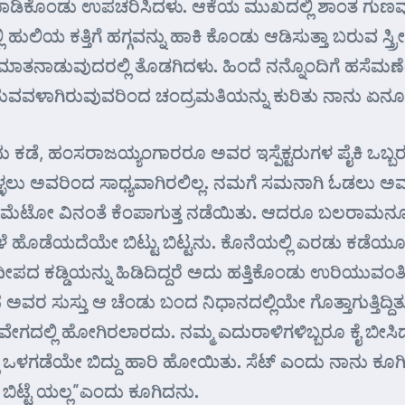
ಡಿಕೊಂಡು ಉಪಚರಿಸಿದಳು. ಆಕೆಯ ಮುಖದಲ್ಲಿ ಶಾಂತ ಗುಣವು ಪ್
 ಹುಲಿಯ ಕತ್ತಿಗೆ ಹಗ್ಗವನ್ನು ಹಾಕಿ ಕೊಂಡು ಆಡಿಸುತ್ತಾ ಬರುವ ಸ್ತ
ಾತನಾಡುವುದರಲ್ಲಿ ತೊಡಗಿದಳು. ಹಿಂದೆ ನನ್ನೊಂದಿಗೆ ಹಸೆಮಣೆಯಲ್ಲ
ುವವಳಾಗಿರುವುವರಿಂದ ಚಂದ್ರಮತಿಯನ್ನು ಕುರಿತು ನಾನು ಏನೂ ಹೆಚ್
ದು ಕಡೆ, ಹಂಸರಾಜಯ್ಯಂಗಾರರೂ ಅವರ ಇಸ್ಪೆಕ್ಟರುಗಳ ಪೈಕಿ ಒಬ್
ಿಕೊಳ್ಳಲು ಅವರಿಂದ ಸಾಧ್ಯವಾಗಿರಲಿಲ್ಲ. ನಮಗೆ ಸಮನಾಗಿ ಓಡಲು
ೋ ವಿನಂತೆ ಕೆಂಪಾಗುತ್ತ ನಡೆಯಿತು. ಆದರೂ ಬಲರಾಮನೂ ಪದ
ೆ ಹೊಡೆಯದೆಯೇ ಬಿಟ್ಟು ಬಿಟ್ಟನು. ಕೊನೆಯಲ್ಲಿ ಎರಡು ಕಡೆ
ದು ದೀಪದ ಕಡ್ಡಿಯನ್ನು ಹಿಡಿದಿದ್ದರೆ ಅದು ಹತ್ತಿಕೊಂಡು ಉರಿಯ
 ಅವರ ಸುಸ್ತು ಆ ಚೆಂಡು ಬಂದ ನಿಧಾನದಲ್ಲಿಯೇ ಗೊತ್ತಾಗುತ್ತಿದ್ದಿ
ಗದಲ್ಲಿ ಹೋಗಿರಲಾರದು. ನಮ್ಮ ಎದುರಾಳಿಗಳಿಬ್ಬರೂ ಕೈ ಬೀಸಿದರ
ಡೆಯೇ ಬಿದ್ದು ಹಾರಿ ಹೋಯಿತು. ಸೆಟ್ ಎಂದು ನಾನು ಕೂಗಿದೆ.
ಬಿಟ್ಟೆ ಯಲ್ಲ”ಎಂದು ಕೂಗಿದನು.