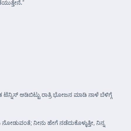
ಯುತ್ತೇನೆ.”
ಿಸ್ ಆಡಿಬಿಟ್ಟು ರಾತ್ರಿ ಭೋಜನ ಮಾಡಿ ನಾಳೆ ಬೆಳಿಗ್ಗೆ
ಡುವಂತೆ; ನೀನು ಹೇಗೆ ನಡೆದುಕೊಳ್ಳುತ್ತೀ, ನಿನ್ನ