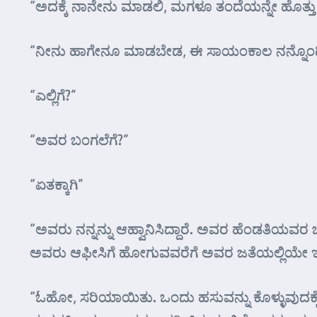
“ಅದಕ್ಕೆ ನಾನೇನು ಮಾಡಲಿ, ಮಗಳೂ ತಂದೆಯನ್ನೇ ಹೊತ್ತು ಕೊಳ
“ನೀನು ಹಾಗೇನೂ ಮಾಡಬೇಡ, ಈ ಸಾಯಂಕಾಲ ನನ್ನೊಂದಿ
“ಎಲ್ಲಿಗೆ?”
“ಅವರ ಬಂಗಲೆಗೆ?”
“ಏತಕ್ಕಾಗಿ”
“ಅವರು ನನ್ನನ್ನು ಆಹ್ವಾನಿಸಿದ್ದಾರೆ. ಅವರ ಹೆಂಡತಿಯವರ 
ಅವರು ಆಫೀಸಿಗೆ ಹೋಗುವವರೆಗೆ ಅವರ ಜತೆಯಲ್ಲಿಯೇ ಇರಬ
“ಓಹೋ, ಸರಿಯಾಯಿತು. ಒಂದು ಹಸುವನ್ನು ಕೊಳ್ಳುವುದಕ್ಕೆ 