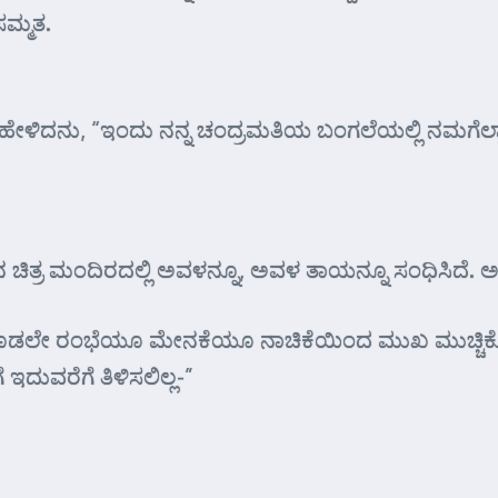
ಸಮ್ಮತ.
ಗೆ ಹೇಳಿದನು, “ಇಂದು ನನ್ನ ಚಂದ್ರಮತಿಯ ಬಂಗಲೆಯಲ್ಲಿ ನಮಗೆಲ
ಲನ ಚಿತ್ರ ಮಂದಿರದಲ್ಲಿ ಅವಳನ್ನೂ, ಅವಳ ತಾಯನ್ನೂ ಸಂಧಿಸಿದೆ.
ಿದ ಕೂಡಲೇ ರಂಭೆಯೂ ಮೇನಕೆಯೂ ನಾಚಿಕೆಯಿಂದ ಮುಖ ಮುಚ್ಚಿಕ
ಇದುವರೆಗೆ ತಿಳಿಸಲಿಲ್ಲ-”