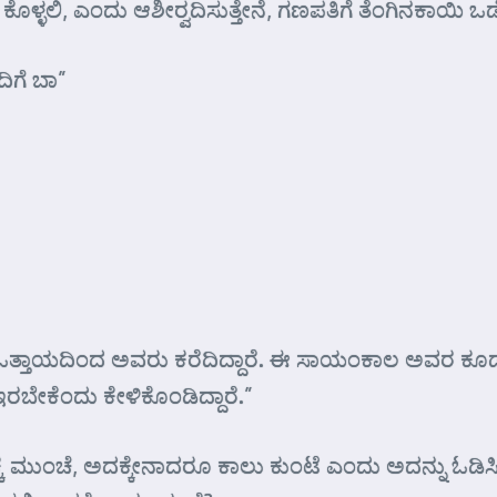
್ಳಲಿ, ಎಂದು ಆಶೀರ್‍ವದಿಸುತ್ತೇನೆ, ಗಣಪತಿಗೆ ತೆಂಗಿನಕಾಯಿ ಒಡೆ
ಗೆ ಬಾ”
ಒತ್ತಾಯದಿಂದ ಅವರು ಕರೆದಿದ್ದಾರೆ. ಈ ಸಾಯಂಕಾಲ ಅವರ ಕೂಡ ಟೆನ್ನ
ೇಕೆಂದು ಕೇಳಿಕೊಂಡಿದ್ದಾರೆ.”
ಮುಂಚೆ, ಅದಕ್ಕೇನಾದರೂ ಕಾಲು ಕುಂಟೆ ಎಂದು ಅದನ್ನು ಓಡಿಸಿ ನೋ