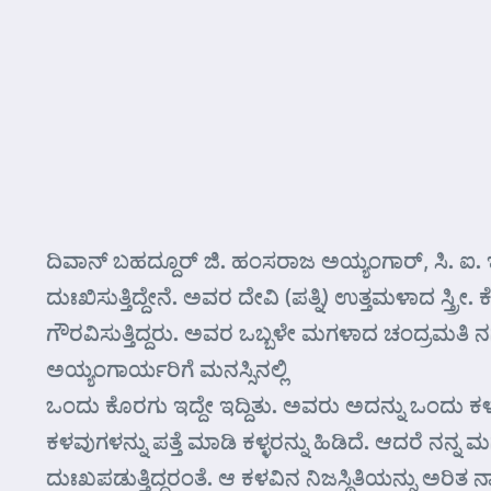
ದಿವಾನ್ ಬಹದ್ದೂರ್ ಜಿ. ಹಂಸರಾಜ ಅಯ್ಯಂಗಾರ್, ಸಿ. ಐ. ಇ
ದುಃಖಿಸುತ್ತಿದ್ದೇನೆ. ಅವರ ದೇವಿ (ಪತ್ನಿ) ಉತ್ತಮಳಾದ
ಗೌರವಿಸುತ್ತಿದ್ದರು. ಅವರ ಒಬ್ಬಳೇ ಮಗಳಾದ ಚಂದ್ರಮತಿ ನನ್
ಅಯ್ಯಂಗಾರ್ಯರಿಗೆ ಮನಸ್ಸಿನಲ್ಲಿ
ಒಂದು ಕೊರಗು ಇದ್ದೇ ಇದ್ದಿತು. ಅವರು ಅದನ್ನು ಒಂದು ಕ
ಕಳವುಗಳನ್ನು ಪತ್ತೆ ಮಾಡಿ ಕಳ್ಳರನ್ನು ಹಿಡಿದೆ. ಆದರೆ ನ
ದುಃಖಪಡುತ್ತಿದ್ದರಂತೆ. ಆ ಕಳವಿನ ನಿಜಸ್ಥಿತಿಯನ್ನು ಅರ