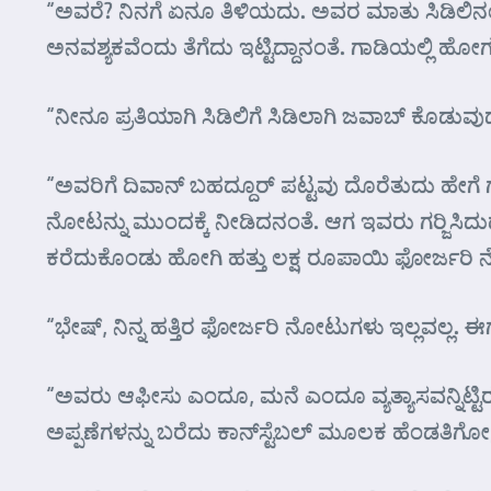
“ಅವರೆ? ನಿನಗೆ ಏನೂ ತಿಳಿಯದು. ಅವರ ಮಾತು ಸಿಡಿಲಿನಂತ
ಅನವಶ್ಯಕವೆಂದು ತೆಗೆದು ಇಟ್ಟಿದ್ದಾನಂತೆ. ಗಾಡಿಯಲ್ಲಿ ಹೋ
“ನೀನೂ ಪ್ರತಿಯಾಗಿ ಸಿಡಿಲಿಗೆ ಸಿಡಿಲಾಗಿ ಜವಾಬ್ ಕೊಡುವು
“ಅವರಿಗೆ ದಿವಾನ್ ಬಹದ್ದೂರ್ ಪಟ್ಟವು ದೊರೆತುದು ಹೇಗೆ
ನೋಟನ್ನು ಮುಂದಕ್ಕೆ ನೀಡಿದನಂತೆ. ಆಗ ಇವರು ಗರ್‍ಜಿಸಿದ
ಕರೆದುಕೊಂಡು ಹೋಗಿ ಹತ್ತು ಲಕ್ಷ ರೂಪಾಯಿ ಫೋರ್ಜರಿ ನೋಟುಗಳ
“ಭೇಷ್, ನಿನ್ನ ಹತ್ತಿರ ಫೋರ್ಜರಿ ನೋಟುಗಳು ಇಲ್ಲವಲ್ಲ
“ಅವರು ಆಫೀಸು ಎಂದೂ, ಮನೆ ಎಂದೂ ವ್ಯತ್ಯಾಸವನ್ನಿಟ್ಟಿರಲ
ಅಪ್ಪಣೆಗಳನ್ನು ಬರೆದು ಕಾನ್‌ಸ್ಟೆಬಲ್‌ ಮೂಲಕ ಹೆಂಡತ