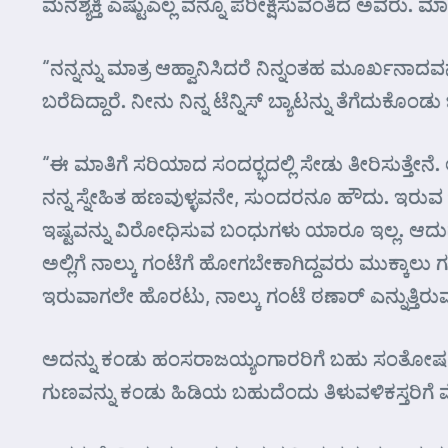
ಮನಶ್ಯಕ್ತಿ ಎಷ್ಟುಎಲ್ಲ ವನ್ನೂ ಪರೀಕ್ಷಿಸುವಂತಿದೆ ಅವರು. 
“ನನ್ನನ್ನು ಮಾತ್ರ ಆಹ್ವಾನಿಸಿದರೆ ನಿನ್ನಂತಹ ಮೂರ್ಖನಾ
ಬರೆದಿದ್ದಾರೆ. ನೀನು ನಿನ್ನ ಟೆನ್ನಿಸ್ ಬ್ಯಾಟನ್ನು ತೆಗೆದುಕೊಂಡು
“ಈ ಮಾತಿಗೆ ಸರಿಯಾದ ಸಂದರ್‍ಭದಲ್ಲಿ ಸೇಡು ತೀರಿಸುತ್ತೇ
ನನ್ನ ಸ್ನೇಹಿತ ಹಣವುಳ್ಳವನೇ, ಸುಂದರನೂ ಹೌದು. ಇರುವ ಬ
ಇಷ್ಟವನ್ನು ವಿರೋಧಿಸುವ ಬಂಧುಗಳು ಯಾರೂ ಇಲ್ಲ. ಆದು
ಅಲ್ಲಿಗೆ ನಾಲ್ಕು ಗಂಟೆಗೆ ಹೋಗಬೇಕಾಗಿದ್ದವರು ಮುಕ್ಕಾಲು
ಇರುವಾಗಲೇ ಹೊರಟು, ನಾಲ್ಕು ಗಂಟೆ ಠಣಾರ್ ಎನ್ನುತ್ತಿ
ಅದನ್ನು ಕಂಡು ಹಂಸರಾಜಯ್ಯಂಗಾರರಿಗೆ ಬಹು ಸಂತೋಷ “ಬನ
ಗುಣವನ್ನು ಕಂಡು ಹಿಡಿಯ ಬಹುದೆಂದು ತಿಳುವಳಿಕಸ್ತರಿಗ