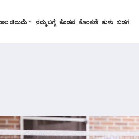
ಬಾಲ ಚಿಲುಮೆ
ನಮ್ಮ ಬಗ್ಗೆ
ಕೊಡವ
ಕೊಂಕಣಿ
ತುಳು
ಬಡಗ