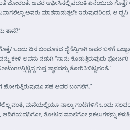
ೆ ಜೋರಂತೆ. ಅವರ ಆಫೀಸಿನಲ್ಲಿ ವದಂತಿ ಏನೆಂಬುದು ಗೊತ್ತೆ? ಅ
ಗುವಾಗಲೆಲ್ಲಾ ಅವರು ಮಾತನಾಡುತ್ತಲೇ ಇರುವುದರಿಂದ, ಆ ಧ್ವನಿ ಕೇಳ
ದು ತಾನೆ?”
 ಗೊತ್ತೆ? ಒಂದು ದಿನ ಬಂದೂಕದ ಲೈಸೆನ್ಸಿಗಾಗಿ ಅವರ ಬಳಿಗೆ ಒ
ುದನ್ನು ಕೇಳಿ ಅವನು ನಡುಗಿ “ನಾನು ಕೊಡುತ್ತಿರುವುದು ಫೋರ್ಜ
ನ್ನಿಟ್ಟಿದ್ದ ಗುಪ್ತ ಸ್ಥಾನವನ್ನು ತೋರಿಸಿಬಿಟ್ಟನಂತೆ.”
. ಈಗ ಹೋಗುತ್ತಿರುವುದೂ ಸಹ ಅವರ ಬಂಗಲಿಗೆ.”
ಿಲ್ಲ ವಂತೆ, ಮನೆಯಲ್ಲಿಯೂ ನಾಲ್ಕು ಗಂಟೆಗಳಿಗೆ ಒಂದು ಸಲದಂತೆ ಸ
ಿಗೋ, ಅಡಿಗೆಯವನಿಗೋ, ತೋಟದ ಮಾಲಿಗೋ ನಕಲುಗಳನ್ನು ಕಳುಹಿಸು