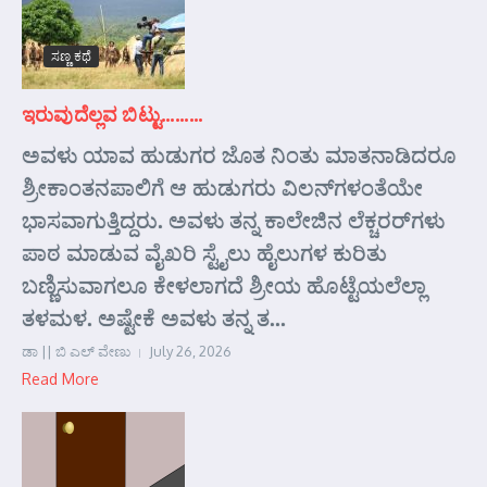
ಸಣ್ಣ ಕಥೆ
ಇರುವುದೆಲ್ಲವ ಬಿಟ್ಟು………
ಅವಳು ಯಾವ ಹುಡುಗರ ಜೊತ ನಿಂತು ಮಾತನಾಡಿದರೂ
ಶ್ರೀಕಾಂತನಪಾಲಿಗೆ ಆ ಹುಡುಗರು ವಿಲನ್‌ಗಳಂತೆಯೇ
ಭಾಸವಾಗುತ್ತಿದ್ದರು. ಅವಳು ತನ್ನ ಕಾಲೇಜಿನ ಲೆಕ್ಚರರ್‌ಗಳು
ಪಾಠ ಮಾಡುವ ವೈಖರಿ ಸ್ಟೈಲು ಹೈಲುಗಳ ಕುರಿತು
ಬಣ್ಣಿಸುವಾಗಲೂ ಕೇಳಲಾಗದೆ ಶ್ರೀಯ ಹೊಟ್ಟೆಯಲೆಲ್ಲಾ
ತಳಮಳ. ಅಷ್ಟೇಕೆ ಅವಳು ತನ್ನ ತ...
ಡಾ || ಬಿ ಎಲ್ ವೇಣು
July 26, 2026
Read More