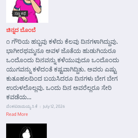
ಸಣ್ಣ ಕಥೆ
ಚಿನ್ನದ ಬೊಂಬೆ
೧ ಗೌರಿಯ ಹಬ್ಬವು ಕಳೆದು ಕೆಲವು ದಿನಗಳಾಗಿದ್ದುವು.
ಭಾಗೀರಥಮ್ಮನೂ ಅವಳ ಜೊತೆಯ ಹುಡುಗಿಯರೂ
ಒಂದೊಂದು ದಿನವನ್ನು ಕಳೆಯುವುದೂ ಒಂದೊಂದು
ಯುಗವನ್ನು ಕಳೆದಂತೆ ಕಷ್ಟವಾಗಿದ್ದಿತು. ಅವರು ಎಷ್ಟು
ಕುತೂಹಲದಿಂದ ಬಯಸಿದರೂ ದಿನಗಳು ಬೇಗ ಬೇಗ
ಉರುಳಲೊಲ್ಲವು. ಒಂದು ದಿನ ಅವರೆಲ್ಲರೂ ಸೇರಿ
ಕವಡೆಯ...
ವೆಂಕಟರಾಮಯ್ಯ ಸಿ ಕೆ
July 12, 2026
Read More