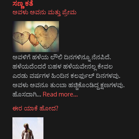
ಸಣ್ಣ ಕತೆ
ಅವಳು ಅವನು ಮತ್ತು ಪ್ರೇಮ
ಅವಳಿಗೆ ಹಳೆಯ ಲೌಲಿ ದಿನಗಳಿನ್ನೂ ನೆನಪಿದೆ.
ಹಳೆಯದೆಂದರೆ ಬಹಳ ಹಳೆಯವೇನಲ್ಲ ಕೇವಲ
ಎರಡು ವರ್ಷಗಳ ಹಿಂದಿನ ಕಲರ್ಫುಲ್ ದಿನಗಳವು.
ಅವಳು ಅವನೂ ತುಂಬಾ ಹಚ್ಚಿಕೊಂಡಿದ್ದ ಕ್ಷಣಗಳವು.
ಹೊಸದಾಗಿ…
Read more…
ಈರ ಯಾಕೆ ಹೋದ?