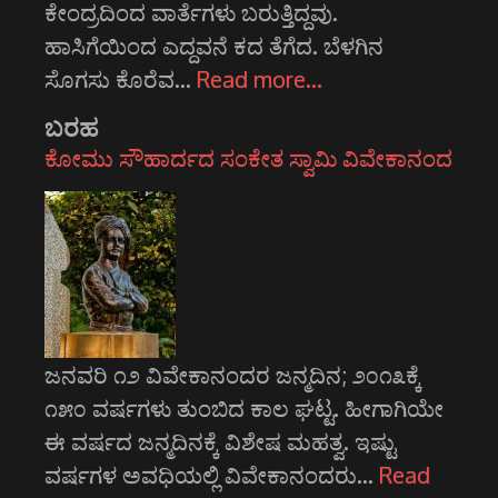
ಕೇಂದ್ರದಿಂದ ವಾರ್ತೆಗಳು ಬರುತ್ತಿದ್ದವು.
ಹಾಸಿಗೆಯಿಂದ ಎದ್ದವನೆ ಕದ ತೆಗೆದ. ಬೆಳಗಿನ
ಸೊಗಸು ಕೊರೆವ…
Read more…
ಬರಹ
ಕೋಮು ಸೌಹಾರ್ದದ ಸಂಕೇತ ಸ್ವಾಮಿ ವಿವೇಕಾನಂದ
ಜನವರಿ ೧೨ ವಿವೇಕಾನಂದರ ಜನ್ಮದಿನ; ೨೦೧೩ಕ್ಕೆ
೧೫೦ ವರ್ಷಗಳು ತುಂಬಿದ ಕಾಲ ಘಟ್ಟ. ಹೀಗಾಗಿಯೇ
ಈ ವರ್ಷದ ಜನ್ಮದಿನಕ್ಕೆ ವಿಶೇಷ ಮಹತ್ವ. ಇಷ್ಟು
ವರ್ಷಗಳ ಅವಧಿಯಲ್ಲಿ ವಿವೇಕಾನಂದರು…
Read