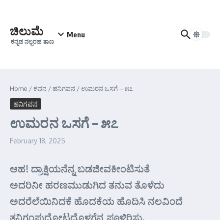
Skip to content
ಚಿಲುಮೆ
Menu
ಕನ್ನಡ ನಲ್ಬರಹ ತಾಣ
Home
/
ಕವನ
/
ಹನಿಗವನ
/
ಉಮರನ ಒಸಗೆ – ೫೭
ಹನಿಗವನ
ಉಮರನ ಒಸಗೆ – ೫೭
February 18, 2025
ಆಹ! ದ್ರಾಕ್ಷಿಯನೆನ್ನ ಬಡಜೀವಕೀಂಟಿಸುತೆ
ಅದರಿನೀ ಹರಣಮುಡುಗಿದ ತನುವ ತೊಳೆದು
ಅದರೆಲೆಯಿನಿದಕೆ ಹೊದಕೆಯ ಹೊದಿಸಿ ನಲವಿಂದೆ
ತನಿಗಂಪುದೋಟದೊಳಗೆನ್ನ ಪೂಳಿರಿಸು.