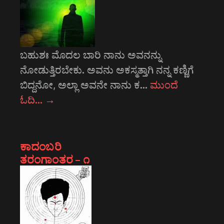
ಬಹುಶಃ ಮೊದಲ ಬಾರಿ ನಾನು ಅವನನ್ನು
ನೋಡುತ್ತಿರಬೇಕು. ಅವನು ಅಕಸ್ಮತ್ತಾಗಿ ನನ್ನ ಕಣ್ಣಿಗೆ
ಬಿದ್ದನೋ, ಅಲ್ಲಾ ಅವನೇ ನಾನು ಕ…
ಮುಂದೆ
ಓದಿ…
→
ಕಾದಂಬರಿ
ತರಂಗಾಂತರ – ೧