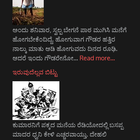
ಅಂದು ಶನಿವಾರ, ಸ್ವಲ್ಪ ಬೇಗನೆ ಪಾಠ ಮುಗಿಸಿ ಮನೆಗೆ
ಹೋಗಬೇಕೆ೦ದಿದ್ದೆ. ಹೋಗುವಾಗ ಗೌಡರ ಹತ್ತಿರ
ನಾಲ್ಕು ಮಾತು ಆಡಿ ಹೋಗುವದು ದಿನದ ರೂಢಿ.
ಆದರೆ ಇಂದು ಗೌಡರೇನೋ…
Read more…
ಇರುವುದೆಲ್ಲವ ಬಿಟ್ಟು
ಕುಮಾರನಿಗೆ ಪಕ್ಕದ ಮನೆಯ ರೆಡಿಯೋದಲ್ಲಿ ಬಸಪ್ಪ
ಮಾದರ ಧ್ವನಿ ಕೇಳಿ ಎಚ್ಚರವಾಯ್ತು. ದೇಹಲಿ