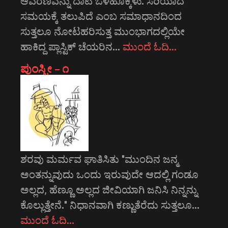
ಆವರಣವನ್ನು ದಾಟಿ ಒಳಹೊಕ್ಕಳು. ಸರಿಯಾದ
ಸಮಯಕ್ಕೆ ತಲುಪಿದೆ ಎಂಬ ಸಮಾಧಾನದಿಂದ
ಸುತ್ತಲೂ ನೋಟಹರಿಸುತ್ತ ಮುಂಭಾಗದಲ್ಲಿಯೇ
ಹಾಕಿದ್ದ ಪ್ಲಾಸ್ಟಿಕ್ ಚೆಯರಿನ…
ಮುಂದೆ ಓದಿ…
ಪುಂಸ್ತ್ರೀ – ೧
ಶರವು ಮರ್ಮವ ಘಾತಿಸಿತು "ಮುಂದಿನ ಜನ್ಮ
ಅಂತನ್ನುವುದು ಒಂದು ಇರುವುದೇ ಆದಲ್ಲಿ ಗಂಡೂ
ಅಲ್ಲದ, ಹೆಣ್ಣೂ ಅಲ್ಲದ ಜೀವಿಯಾಗಿ ಜನಿಸಿ ನಿನ್ನನ್ನು
ಕೊಲ್ಲುತ್ತೇನೆ." ನಿಧಾನವಾಗಿ ಕಣ್ಣುತೆರೆದು ಸುತ್ತಲೂ…
ಮುಂದೆ ಓದಿ…