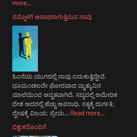
more…
ನಮ್ಮೊಳಗೆ ಅನಾಥರಾಗುತ್ತಿರುವ ನಾವು
ಹಿಂಸೆಯ ಯುಗದಲ್ಲಿ ನಾವು ಬದುಕುತ್ತಿದ್ದೇವೆ.
ಭೂಮಂಡಲವೇ ಘೋರವಾದ ಮೃತ್ಯುವಿನ
ಮಾಲೆಯಿಂದ ಆವೃತವಾಗಿದೆ. ಸದ್ಯದಲ್ಲಿ ಅಮೇರಿಕ
ದೇಶ ಅದರಲ್ಲಿ ಹೆಚ್ಚು ಅಪರಾಧಿ. ಸತ್ಯಕ್ಕೆ ದುರ್ಗತಿ;
ದ್ವೇಷಕ್ಕೆ ವಿಜಯ; ಪ್ರೇಮ…
Read more…
ಬಿಕ್ಷುಕರೊಂದಿಗೆ