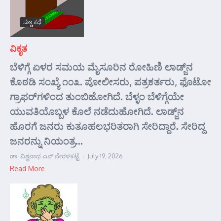
ಸಣ್ಣ ಕಥೆ
ವಿಕೃತ
ಬೆಳಿಗ್ಗೆ ಏಳರ ಸಮಯ ಮೈಸೂರಿನ ರೋಹಿಣಿ ಲಾಡ್ಜ್‌ನ
ಕೊಠಡಿ ಸಂಖ್ಯೆ ೧೦೩. ಪೋಲೀಸರು, ಪತ್ರಕರ್ತರು, ಫೊಟೋ
ಗ್ರಾಫರ್‌ಗಳಿಂದ ತುಂಬಿಹೋಗಿದೆ. ಬೆಳ್ಳಂ ಬೆಳಿಗ್ಗೆಯೇ
ಯುವತಿಯೊಬ್ಬಳ ಕೊಲೆ ನಡೆದುಹೋಗಿದೆ. ಲಾಡ್ಜ್‌ನ
ಹೊರಗೆ ಜನರು ಕುತೂಹಲಭರಿತರಾಗಿ ಸೇರಿದ್ದಾರೆ. ಸೇರಿದ್ದ
ಜನರನ್ನು ನಿಯಂತ್ರ...
ಡಾ. ವಿಶ್ವನಾಥ ಎನ್ ನೇರಳಕಟ್ಟೆ
July 19, 2026
Read More