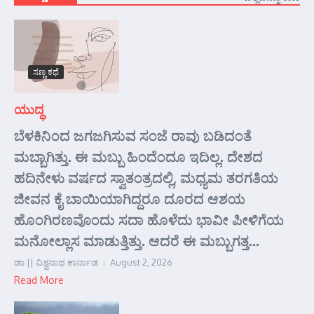
ಸಣ್ಣ ಕಥೆ
ಯುದ್ಧ
ಬೆಳಕಿನಿಂದ ಜಗಜಗಿಸುವ ಸಂಜೆ ರಾವು ಬಡಿದಂತೆ
ಮಬ್ಬಾಗಿತ್ತು. ಈ ಮಬ್ಬು ಹಿಂದೆಂದೂ ಇದಿಲ್ಲ. ದೇಶದ
ಹದಿನೇಳು ವರ್ಷದ ಸ್ವಾತಂತ್ರದಲ್ಲಿ, ಮಧ್ಯಮ ತರಗತಿಯ
ಜೀವನ ಕೈ ಬಾಯಿಯಾಗಿದ್ದರೂ ದೂರದ ಆಶಯ
ಹೊಂಗಿರಣವೊಂದು ಸದಾ ಹೊಳೆದು ಭಾವೀ ಪೀಳಿಗೆಯ
ಮನೋಲ್ಲಾಸ ಮಾಡುತ್ತಿತ್ತು. ಆದರೆ ಈ ಮಬ್ಬುಗತ್ತ...
ಡಾ || ವಿಶ್ವನಾಥ ಕಾರ್ನಾಡ
August 2, 2026
Read More