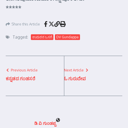
*****
Share this Article
Tagged:
ಉಮರನ ಒಸಗೆ
DV Gundappa
Previous Article
Next Article
ಕನ್ನಡದ ಗಂಡಸರೆ
ಓ ಗುರುದೇವ
ಡಿ ವಿ ಗುಂಡಪ್ಪ