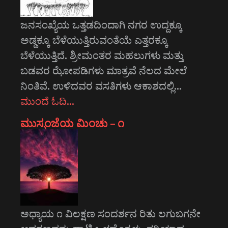
ಜನಸಂಖ್ಯೆಯ ಒತ್ತಡದಿಂದಾಗಿ ನಗರ ಉದ್ದಕ್ಕೂ
ಅಡ್ಡಕ್ಕೂ ಬೆಳೆಯುತ್ತಿರುವಂತೆಯೆ ಎತ್ತರಕ್ಕೂ
ಬೆಳೆಯುತ್ತಿದೆ. ಶ್ರೀಮಂತರ ಮಹಲುಗಳು ಮತ್ತು
ಬಡವರ ಝೋಪಡಿಗಳು ಮಾತ್ರವೆ ನೆಲದ ಮೇಲೆ
ನಿಂತಿವೆ. ಉಳಿದವರ ವಸತಿಗಳು ಆಕಾಶದಲ್ಲಿ…
ಮುಂದೆ ಓದಿ…
ಮುಸ್ಸಂಜೆಯ ಮಿಂಚು – ೧
ಅಧ್ಯಾಯ ೧ ವಿಲಕ್ಷಣ ಸಂದರ್ಶನ ರಿತು ಲಗುಬಗನೇ