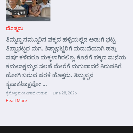
ಸಣ್ಣ ಕಥೆ
ದೊಡ್ಡದು
ತಿಮ್ಮಣ್ಣ ನಮ್ಮೂರಿನ ಪಕ್ಕದ ಹಳ್ಳಿಯಲ್ಲಿನ ಅಡುಗೆ ಭಟ್ಟ
ತಿಪ್ಪಾಭಟ್ಟರ ಮಗ. ತಿಪ್ಪಾಭಟ್ಟರಿಗೆ ಮದುವೆಯಾಗಿ ಹತ್ತು
ವರ್ಷ ಕಳೆದರೂ ಮಕ್ಕಳಾಗಿರಲಿಲ್ಲ. ಕೊನೆಗೆ ಪಕ್ಕದ ಮನೆಯ
ಕಮಲಾಕ್ಷಮ್ಮನ ಸಲಹೆ ಮೇರೆಗೆ ಮಗುವಾದರೆ ತಿರುಪತಿಗೆ
ಹೋಗಿ ಬರುವ ಹರಕೆ ಹೊತ್ತರು. ತಿಮ್ಮಪ್ಪನ
ಕೃಪಾಕಟಾಕ್ಷವೋ ...
ತೈರೊಳ್ಳಿ ಮಂಜುನಾಥ ಉಡುಪ
June 28, 2026
Read More