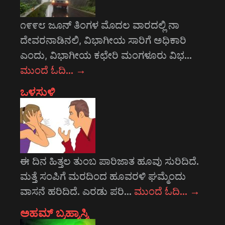
೧೯೯೮ ಜೂನ್ ತಿಂಗಳ ಮೊದಲ ವಾರದಲ್ಲಿ ನಾ
ದೇವರನಾಡಿನಲಿ, ವಿಭಾಗೀಯ ಸಾರಿಗೆ ಅಧಿಕಾರಿ
ಎಂದು, ವಿಭಾಗೀಯ ಕಛೇರಿ ಮಂಗಳೂರು ವಿಭ…
ಮುಂದೆ ಓದಿ…
→
ಒಳಸುಳಿ
ಈ ದಿನ ಹಿತ್ತಲ ತುಂಬ ಪಾರಿಜಾತ ಹೂವು ಸುರಿದಿದೆ.
ಮತ್ತೆ ಸಂಪಿಗೆ ಮರದಿಂದ ಹೂವರಳಿ ಘಮ್ಮೆಂದು
ವಾಸನೆ ಹರಿದಿದೆ. ಎರಡು ಪರಿ…
ಮುಂದೆ ಓದಿ…
→
ಅಹಮ್ ಬ್ರಹ್ಮಾಸ್ಮಿ