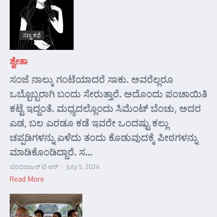
ಸಣ್ಣ ಕಥೆ
ಶ್ವೇತಾ
ಸಂಜೆ ನಾಲ್ಕು ಗಂಟೆಯಾದರೆ ಸಾಕು. ಅವರೆಲ್ಲರೂ
ಒಬ್ಬೊಬ್ಬರಾಗಿ ಬಂದು ಸೇರುತ್ತಾರೆ. ಅದೊಂದು ಪಂಚಾಯಿತಿ
ಕಟ್ಟೆ ಇದ್ದಂತೆ. ಮಧ್ಯದಲ್ಲೊಂದು ಸಿಮೆಂಟ್ ಬೆಂಚು, ಅದರ
ಎಡ, ಬಲ ಎರಡೂ ಕಡೆ ಇವರೇ ಒಂದಷ್ಟು ಕಲ್ಲು
ಚಪ್ಪಡಿಗಳನ್ನು ಎಳೆದು ತಂದು ಕೊಡುವುದಕ್ಕೆ ಪೀಠಗಳನ್ನು
ಮಾಡಿಕೊಂಡಿದ್ದಾರೆ. ಸ...
ವರದರಾಜನ್ ಟಿ ಆರ್
July 5, 2026
Read More