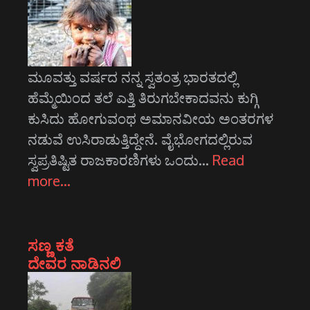
ಮೂವತ್ತು ವರ್ಷದ ನನ್ನ ಸ್ವತಂತ್ರ ಭಾರತದಲ್ಲಿ
ಹೆಮ್ಮೆಯಿಂದ ತಲೆ ಎತ್ತಿ ತಿರುಗಬೇಕಾದವನು ಕುಗ್ಗಿ
ಕುಸಿದು ಹೋಗುವಂಥ ಅಮಾನವೀಯ ಅಂತರಗಳ
ನಡುವೆ ಉಸಿರಾಡುತ್ತಿದ್ದೇನೆ. ವೈಭೋಗದಲ್ಲಿರುವ
ಸ್ವಪ್ರತಿಷ್ಟಿತ ರಾಜಕಾರಣಿಗಳು ಒಂದು…
Read
more…
ಸಣ್ಣ ಕತೆ
ದೇವರ ನಾಡಿನಲಿ