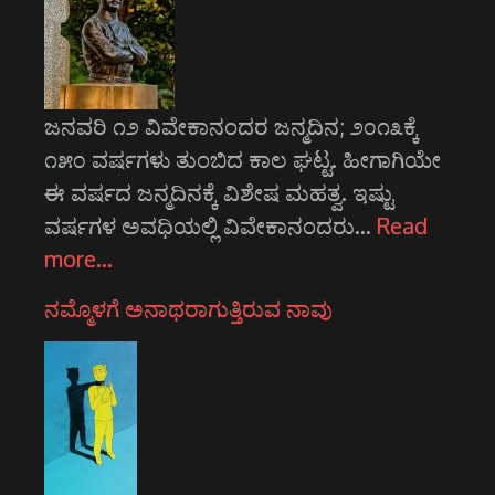
ಜನವರಿ ೧೨ ವಿವೇಕಾನಂದರ ಜನ್ಮದಿನ; ೨೦೧೩ಕ್ಕೆ
೧೫೦ ವರ್ಷಗಳು ತುಂಬಿದ ಕಾಲ ಘಟ್ಟ. ಹೀಗಾಗಿಯೇ
ಈ ವರ್ಷದ ಜನ್ಮದಿನಕ್ಕೆ ವಿಶೇಷ ಮಹತ್ವ. ಇಷ್ಟು
ವರ್ಷಗಳ ಅವಧಿಯಲ್ಲಿ ವಿವೇಕಾನಂದರು…
Read
more…
ನಮ್ಮೊಳಗೆ ಅನಾಥರಾಗುತ್ತಿರುವ ನಾವು