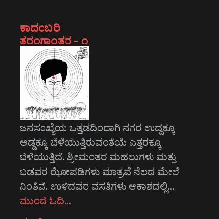
ಕಾದಂಬರಿ
ತರಂಗಾಂತರ – ೧
ಜನಸಂಖ್ಯೆಯ ಒತ್ತಡದಿಂದಾಗಿ ನಗರ ಉದ್ದಕ್ಕೂ
ಅಡ್ಡಕ್ಕೂ ಬೆಳೆಯುತ್ತಿರುವಂತೆಯೆ ಎತ್ತರಕ್ಕೂ
ಬೆಳೆಯುತ್ತಿದೆ. ಶ್ರೀಮಂತರ ಮಹಲುಗಳು ಮತ್ತು
ಬಡವರ ಝೋಪಡಿಗಳು ಮಾತ್ರವೆ ನೆಲದ ಮೇಲೆ
ನಿಂತಿವೆ. ಉಳಿದವರ ವಸತಿಗಳು ಆಕಾಶದಲ್ಲಿ…
ಮುಂದೆ ಓದಿ…