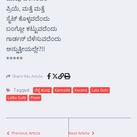
ಪ್ರಿಯೆ, ಮತ್ತೆ ಮತ್ತೆ
ಸೈಟ್ ಕೊಳ್ಳವದೆಂದು
ಬಂಗ್ಲೋ ಕಟ್ಟುವದೆಂದು
ಗಾರ್ಡನ್ ಬೆಳೆಸುವದೆಂದು
ಅನ್ನುತ್ತೀಯಲ್ಲೇ?!!
*****
Share this Article
Tagged:
ಬೆಳ್ಳಿ ಹೂವು
Kannada
Kavana
Lata Gutti
Latha Gutti
Poem
Previous Article
Next Article