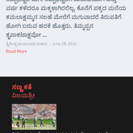
ವರ್ಷ ಕಳೆದರೂ ಮಕ್ಕಳಾಗಿರಲಿಲ್ಲ. ಕೊನೆಗೆ ಪಕ್ಕದ ಮನೆಯ
ಕಮಲಾಕ್ಷಮ್ಮನ ಸಲಹೆ ಮೇರೆಗೆ ಮಗುವಾದರೆ ತಿರುಪತಿಗೆ
ಹೋಗಿ ಬರುವ ಹರಕೆ ಹೊತ್ತರು. ತಿಮ್ಮಪ್ಪನ
ಕೃಪಾಕಟಾಕ್ಷವೋ ...
ತೈರೊಳ್ಳಿ ಮಂಜುನಾಥ ಉಡುಪ
June 28, 2026
Read More
ಸಣ್ಣ ಕತೆ
ವಿಜಯಶ್ರೀ