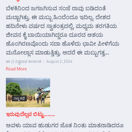
ಬೆಳಕಿನಿಂದ ಜಗಜಗಿಸುವ ಸಂಜೆ ರಾವು ಬಡಿದಂತೆ
ಮಬ್ಬಾಗಿತ್ತು. ಈ ಮಬ್ಬು ಹಿಂದೆಂದೂ ಇದಿಲ್ಲ. ದೇಶದ
ಹದಿನೇಳು ವರ್ಷದ ಸ್ವಾತಂತ್ರದಲ್ಲಿ, ಮಧ್ಯಮ ತರಗತಿಯ
ಜೀವನ ಕೈ ಬಾಯಿಯಾಗಿದ್ದರೂ ದೂರದ ಆಶಯ
ಹೊಂಗಿರಣವೊಂದು ಸದಾ ಹೊಳೆದು ಭಾವೀ ಪೀಳಿಗೆಯ
ಮನೋಲ್ಲಾಸ ಮಾಡುತ್ತಿತ್ತು. ಆದರೆ ಈ ಮಬ್ಬುಗತ್ತ...
ಡಾ || ವಿಶ್ವನಾಥ ಕಾರ್ನಾಡ
August 2, 2026
Read More
ಸಣ್ಣ ಕಥೆ
ಇರುವುದೆಲ್ಲವ ಬಿಟ್ಟು………
ಅವಳು ಯಾವ ಹುಡುಗರ ಜೊತ ನಿಂತು ಮಾತನಾಡಿದರೂ