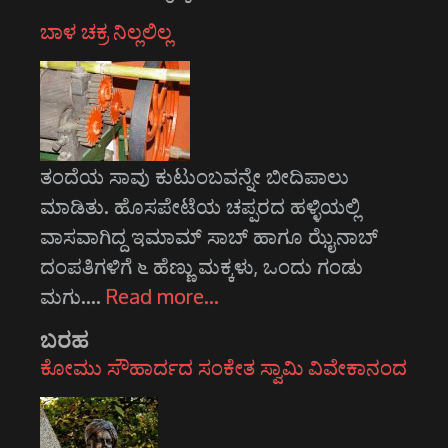
ಬಾಳ ಚಕ್ರ ನಿಲ್ಲಲಿಲ್ಲ
ತಂದೆಯ ಸಾವು ಕುಟುಂಬವನ್ನೇ ಬೀದಿಪಾಲು
ಮಾಡಿತು. ಹೊಸಪೇಟೆಯ ಚಪ್ಪರದ ಹಳ್ಳಿಯಲ್ಲಿ
ವಾಸವಾಗಿದ್ದ ಇಮಾಮ್ ಸಾಬ್ ಹಾಗೂ ಝೈನಾಬ್
ದಂಪತಿಗಳಿಗೆ ೬ ಹೆಣ್ಣು ಮಕ್ಕಳು, ಒಂದು ಗಂಡು
ಮಗು.…
Read more…
ಬರಹ
ಕೋಮು ಸೌಹಾರ್ದದ ಸಂಕೇತ ಸ್ವಾಮಿ ವಿವೇಕಾನಂದ