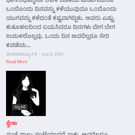
ಒಂದೊಂದು ದಿನವನ್ನು ಕಳೆಯುವುದೂ ಒಂದೊಂದು
ಯುಗವನ್ನು ಕಳೆದಂತೆ ಕಷ್ಟವಾಗಿದ್ದಿತು. ಅವರು ಎಷ್ಟು
ಕುತೂಹಲದಿಂದ ಬಯಸಿದರೂ ದಿನಗಳು ಬೇಗ ಬೇಗ
ಉರುಳಲೊಲ್ಲವು. ಒಂದು ದಿನ ಅವರೆಲ್ಲರೂ ಸೇರಿ
ಕವಡೆಯ...
ವೆಂಕಟರಾಮಯ್ಯ ಸಿ ಕೆ
July 12, 2026
Read More
ಸಣ್ಣ ಕಥೆ
ಶ್ವೇತಾ
ಸಂಜೆ ನಾಲ್ಕು ಗಂಟೆಯಾದರೆ ಸಾಕು. ಅವರೆಲ್ಲರೂ