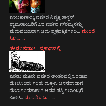
ಎಂಬತ್ತುನಾಲ್ಕು ವರ್ಷದ ನಿವೃತ್ತ ಡಾಕ್ಟರ್
ಶ್ಯಾಮರಾಯರಿಗೆ ೩೮ ವರ್ಷದ ಗೌರಮ್ಮನನ್ನು
ಮದುವೆಯಾದಾಗ ಅದು ವೃತ್ತಪತ್ರಿಕೆಗಳಲ…
ಮುಂದೆ
ಓದಿ…
→
ಜೀವಂತವಾಗಿ…ಸ್ಮಶಾನದಲ್ಲಿ…
ಎರಡು ಮೂರು ವರ್ಷದ ಅಂತರದಲ್ಲಿ ಒಂದಾದ
ಮೇಲೊಂದು ಗಂಡು ಮಕ್ಕಳು ಜನನವಾದಾಗ
ದೇಬಾನಂದಸಾಹುಗೆ ಅವನ ಪತ್ನಿ ನಿಲಾಂದ್ರಿಗೆ
ಬಹಳ…
ಮುಂದೆ ಓದಿ…
→