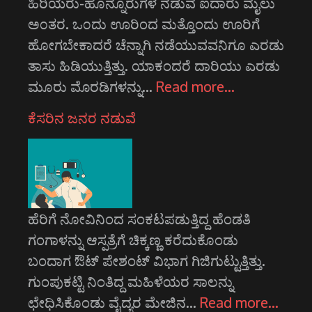
ಹಿರಿಯರು-ಹೊನ್ನೂರುಗಳ ನಡುವೆ ಐದಾರು ಮೈಲು
ಅ೦ತರ. ಒ೦ದು ಊರಿಂದ ಮತ್ತೊಂದು ಊರಿಗೆ
ಹೋಗಬೇಕಾದರೆ ಚೆನ್ನಾಗಿ ನಡೆಯುವವನಿಗೂ ಎರಡು
ತಾಸು ಹಿಡಿಯುತ್ತಿತ್ತು. ಯಾಕಂದರೆ ದಾರಿಯು ಎರಡು
ಮೂರು ಮೊರಡಿಗಳನ್ನು…
Read more…
ಕೆಸರಿನ ಜನರ ನಡುವೆ
ಹೆರಿಗೆ ನೋವಿನಿಂದ ಸಂಕಟಪಡುತ್ತಿದ್ದ ಹೆಂಡತಿ
ಗಂಗಾಳನ್ನು ಆಸ್ಪತ್ರೆಗೆ ಚಿಕ್ಕಣ್ಣ ಕರೆದುಕೊಂಡು
ಬಂದಾಗ ಔಟ್ ಪೇಶಂಟ್ ವಿಭಾಗ ಗಿಜಿಗುಟ್ಟುತ್ತಿತ್ತು.
ಗುಂಪುಕಟ್ಟಿ ನಿಂತಿದ್ದ ಮಹಿಳೆಯರ ಸಾಲನ್ನು
ಛೇಧಿಸಿಕೊಂಡು ವೈದ್ಯರ ಮೇಜಿನ…
Read more…