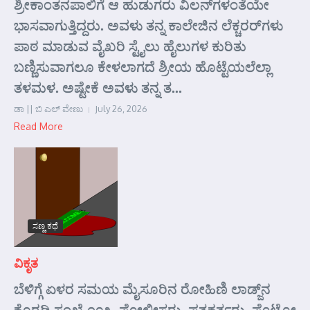
ಶ್ರೀಕಾಂತನಪಾಲಿಗೆ ಆ ಹುಡುಗರು ವಿಲನ್‌ಗಳಂತೆಯೇ
ಭಾಸವಾಗುತ್ತಿದ್ದರು. ಅವಳು ತನ್ನ ಕಾಲೇಜಿನ ಲೆಕ್ಚರರ್‌ಗಳು
ಪಾಠ ಮಾಡುವ ವೈಖರಿ ಸ್ಟೈಲು ಹೈಲುಗಳ ಕುರಿತು
ಬಣ್ಣಿಸುವಾಗಲೂ ಕೇಳಲಾಗದೆ ಶ್ರೀಯ ಹೊಟ್ಟೆಯಲೆಲ್ಲಾ
ತಳಮಳ. ಅಷ್ಟೇಕೆ ಅವಳು ತನ್ನ ತ...
ಡಾ || ಬಿ ಎಲ್ ವೇಣು
July 26, 2026
Read More
ಸಣ್ಣ ಕಥೆ
ವಿಕೃತ
ಬೆಳಿಗ್ಗೆ ಏಳರ ಸಮಯ ಮೈಸೂರಿನ ರೋಹಿಣಿ ಲಾಡ್ಜ್‌ನ
ಕೊಠಡಿ ಸಂಖ್ಯೆ ೧೦೩. ಪೋಲೀಸರು, ಪತ್ರಕರ್ತರು, ಫೊಟೋ