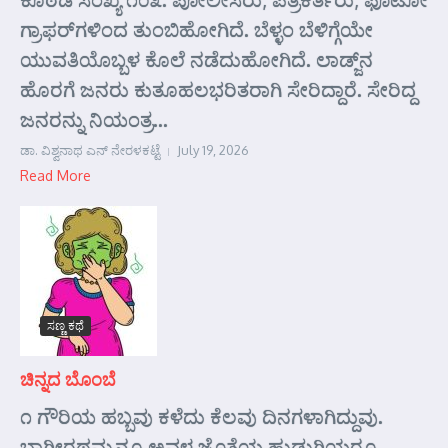
ಗ್ರಾಫರ್‌ಗಳಿಂದ ತುಂಬಿಹೋಗಿದೆ. ಬೆಳ್ಳಂ ಬೆಳಿಗ್ಗೆಯೇ
ಯುವತಿಯೊಬ್ಬಳ ಕೊಲೆ ನಡೆದುಹೋಗಿದೆ. ಲಾಡ್ಜ್‌ನ
ಹೊರಗೆ ಜನರು ಕುತೂಹಲಭರಿತರಾಗಿ ಸೇರಿದ್ದಾರೆ. ಸೇರಿದ್ದ
ಜನರನ್ನು ನಿಯಂತ್ರ...
ಡಾ. ವಿಶ್ವನಾಥ ಎನ್ ನೇರಳಕಟ್ಟೆ
July 19, 2026
Read More
ಸಣ್ಣ ಕಥೆ
ಚಿನ್ನದ ಬೊಂಬೆ
೧ ಗೌರಿಯ ಹಬ್ಬವು ಕಳೆದು ಕೆಲವು ದಿನಗಳಾಗಿದ್ದುವು.
ಭಾಗೀರಥಮ್ಮನೂ ಅವಳ ಜೊತೆಯ ಹುಡುಗಿಯರೂ