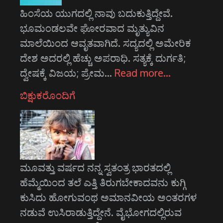
ಹಿಂಸೆಯ ಯುಗದಲ್ಲಿ ನಾವು ಬದುಕುತ್ತಿದ್ದೇವೆ.
ಭೂಮಂಡಲವೇ ಘೋರವಾದ ಮೃತ್ಯುವಿನ
ಮಾಲೆಯಿಂದ ಆವೃತವಾಗಿದೆ. ಸದ್ಯದಲ್ಲಿ ಅಮೇರಿಕ
ದೇಶ ಅದರಲ್ಲಿ ಹೆಚ್ಚು ಅಪರಾಧಿ. ಸತ್ಯಕ್ಕೆ ದುರ್ಗತಿ;
ದ್ವೇಷಕ್ಕೆ ವಿಜಯ; ಪ್ರೇಮ…
Read more…
ಬಿಕ್ಷುಕರೊಂದಿಗೆ
ಮೂವತ್ತು ವರ್ಷದ ನನ್ನ ಸ್ವತಂತ್ರ ಭಾರತದಲ್ಲಿ
ಹೆಮ್ಮೆಯಿಂದ ತಲೆ ಎತ್ತಿ ತಿರುಗಬೇಕಾದವನು ಕುಗ್ಗಿ
ಕುಸಿದು ಹೋಗುವಂಥ ಅಮಾನವೀಯ ಅಂತರಗಳ
ನಡುವೆ ಉಸಿರಾಡುತ್ತಿದ್ದೇನೆ. ವೈಭೋಗದಲ್ಲಿರುವ