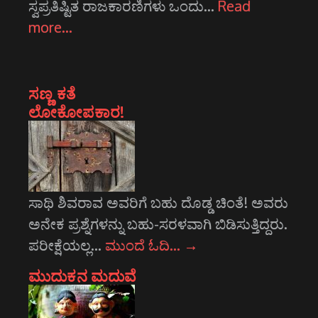
ಸ್ವಪ್ರತಿಷ್ಟಿತ ರಾಜಕಾರಣಿಗಳು ಒಂದು…
Read
more…
ಸಣ್ಣ ಕತೆ
ಲೋಕೋಪಕಾರ!
ಸಾಥಿ ಶಿವರಾವ ಅವರಿಗೆ ಬಹು ದೊಡ್ಡ ಚಿಂತೆ! ಅವರು
ಅನೇಕ ಪ್ರಶ್ನೆಗಳನ್ನು ಬಹು-ಸರಳವಾಗಿ ಬಿಡಿಸುತ್ತಿದ್ದರು.
ಪರೀಕ್ಷೆಯಲ್ಲ…
ಮುಂದೆ ಓದಿ…
→
ಮುದುಕನ ಮದುವೆ