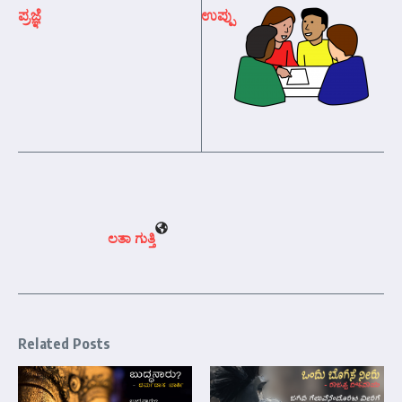
ಪ್ರಜ್ಞೆ
ಉಪ್ಪು
ಲತಾ ಗುತ್ತಿ
Related Posts