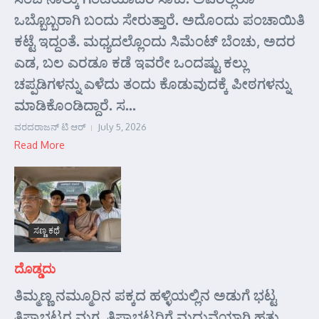
ಒಬ್ಬೊಬ್ಬರಾಗಿ ಬಂದು ಸೇರುತ್ತಾರೆ. ಅದೊಂದು ಪಂಚಾಯಿತಿ
ಕಟ್ಟೆ ಇದ್ದಂತೆ. ಮಧ್ಯದಲ್ಲೊಂದು ಸಿಮೆಂಟ್ ಬೆಂಚು, ಅದರ
ಎಡ, ಬಲ ಎರಡೂ ಕಡೆ ಇವರೇ ಒಂದಷ್ಟು ಕಲ್ಲು
ಚಪ್ಪಡಿಗಳನ್ನು ಎಳೆದು ತಂದು ಕೊಡುವುದಕ್ಕೆ ಪೀಠಗಳನ್ನು
ಮಾಡಿಕೊಂಡಿದ್ದಾರೆ. ಸ...
ವರದರಾಜನ್ ಟಿ ಆರ್
July 5, 2026
Read More
ಸಣ್ಣ ಕಥೆ
ದೊಡ್ಡದು
ತಿಮ್ಮಣ್ಣ ನಮ್ಮೂರಿನ ಪಕ್ಕದ ಹಳ್ಳಿಯಲ್ಲಿನ ಅಡುಗೆ ಭಟ್ಟ
ತಿಪ್ಪಾಭಟ್ಟರ ಮಗ. ತಿಪ್ಪಾಭಟ್ಟರಿಗೆ ಮದುವೆಯಾಗಿ ಹತ್ತು