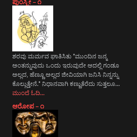
ಪುಂಸ್ತ್ರೀ – ೧
ಶರವು ಮರ್ಮವ ಘಾತಿಸಿತು "ಮುಂದಿನ ಜನ್ಮ
ಅಂತನ್ನುವುದು ಒಂದು ಇರುವುದೇ ಆದಲ್ಲಿ ಗಂಡೂ
ಅಲ್ಲದ, ಹೆಣ್ಣೂ ಅಲ್ಲದ ಜೀವಿಯಾಗಿ ಜನಿಸಿ ನಿನ್ನನ್ನು
ಕೊಲ್ಲುತ್ತೇನೆ." ನಿಧಾನವಾಗಿ ಕಣ್ಣುತೆರೆದು ಸುತ್ತಲೂ…
ಮುಂದೆ ಓದಿ…
ಆರೋಪ – ೧