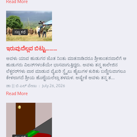
Read More
ಸಣ್ಣ ಕಥೆ
ಇರುವುದೆಲ್ಲವ ಬಿಟ್ಟು………
ಅವಳು ಯಾವ ಹುಡುಗರ ಜೊತ ನಿಂತು ಮಾತನಾಡಿದರೂ ಶ್ರೀಕಾಂತನಪಾಲಿಗೆ ಆ
ಹುಡುಗರು ವಿಲನ್‌ಗಳಂತೆಯೇ ಭಾಸವಾಗುತ್ತಿದ್ದರು. ಅವಳು ತನ್ನ ಕಾಲೇಜಿನ
ಲೆಕ್ಚರರ್‌ಗಳು ಪಾಠ ಮಾಡುವ ವೈಖರಿ ಸ್ಟೈಲು ಹೈಲುಗಳ ಕುರಿತು ಬಣ್ಣಿಸುವಾಗಲೂ
ಕೇಳಲಾಗದೆ ಶ್ರೀಯ ಹೊಟ್ಟೆಯಲೆಲ್ಲಾ ತಳಮಳ. ಅಷ್ಟೇಕೆ ಅವಳು ತನ್ನ ತ...
ಡಾ || ಬಿ ಎಲ್ ವೇಣು
July 26, 2026
Read More