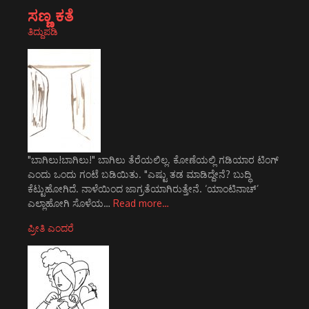
ಸಣ್ಣ ಕತೆ
ತಿದ್ದುಪಡಿ
"ಬಾಗಿಲು!ಬಾಗಿಲು!" ಬಾಗಿಲು ತೆರೆಯಲಿಲ್ಲ. ಕೋಣೆಯಲ್ಲಿ ಗಡಿಯಾರ ಟಿಂಗ್
ಎಂದು ಒಂದು ಗಂಟೆ ಬಡಿಯಿತು. "ಎಷ್ಟು ತಡ ಮಾಡಿದ್ದೇನೆ? ಬುದ್ಧಿ
ಕೆಟ್ಟುಹೋಗಿದೆ. ನಾಳೆಯಿಂದ ಜಾಗ್ರತೆಯಾಗಿರುತ್ತೇನೆ. ‘ಯಾಂಟಿನಾಚ್’
ಎಲ್ಲಾಹೋಗಿ ಸೊಳೆಯ…
Read more…
ಪ್ರೀತಿ ಎಂದರೆ