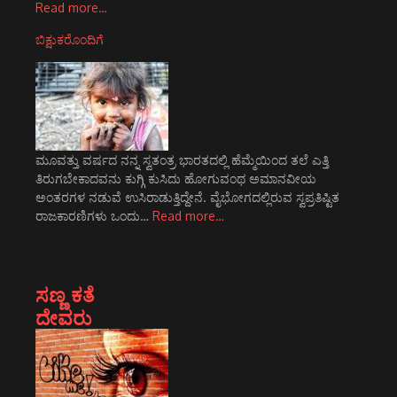
Read more…
ಬಿಕ್ಷುಕರೊಂದಿಗೆ
ಮೂವತ್ತು ವರ್ಷದ ನನ್ನ ಸ್ವತಂತ್ರ ಭಾರತದಲ್ಲಿ ಹೆಮ್ಮೆಯಿಂದ ತಲೆ ಎತ್ತಿ
ತಿರುಗಬೇಕಾದವನು ಕುಗ್ಗಿ ಕುಸಿದು ಹೋಗುವಂಥ ಅಮಾನವೀಯ
ಅಂತರಗಳ ನಡುವೆ ಉಸಿರಾಡುತ್ತಿದ್ದೇನೆ. ವೈಭೋಗದಲ್ಲಿರುವ ಸ್ವಪ್ರತಿಷ್ಟಿತ
ರಾಜಕಾರಣಿಗಳು ಒಂದು…
Read more…
ಸಣ್ಣ ಕತೆ
ದೇವರು