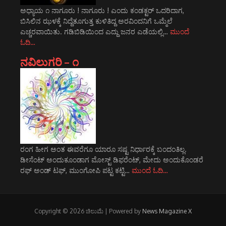
ಅಧ್ಯಾಯ ೧ ನಾಗೂರು ! ನಾಗೂರು ! ಎಂದು ಕಂಡಕ್ಟರ್ ಒದರಿದಾಗ,
ಬಿಸಿಲಿನ ಝಳಕ್ಕೆ ನಿದ್ದೆತೂಗುತ್ತ ಕುಳಿತಿದ್ದ ಅರವಿಂದನಿಗೆ ಒಮ್ಮೆಲೆ
ಎಚ್ಚರವಾಯಿತು. ಗಡಿಬಿಡಿಯಿಂದ ಎದ್ದು ಜನರ ಎಡೆಯಲ್ಲಿ…
ಮುಂದೆ
ಓದಿ…
ನವಿಲುಗರಿ – ೧
ರಂಗ ಹೀಗ ಅಂತ ಈವರೆಗೂ ಯಾರೂ ಸಷ್ಟ ನಿರ್ಧಾರಕ್ಕೆ ಬಂದಂತಿಲ್ಲ.
ಡೀಸೆಂಟ್ ಅಂದುಕೂಂಡಾಗ ಮೋಸ್ಟ್‌ ಡಿಫರೆಂಟ್‌, ಮೇದು ಅಂದುಕೊಂಡರೆ
ರಫ್ ಅಂಡ್ ಟಫ್, ಮುಂಗೋಪಿ ಪಟ್ಟ ಕಟ್ಟಿ…
ಮುಂದೆ ಓದಿ…
Copyright © 2026 ಚಿಲುಮೆ | Powered by
News Magazine X