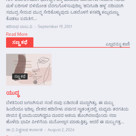
ಮಳೆ ಬರಿಗಾಳಿ ಬಿಳಿಮೋಡ ಬೆರಗುಗೊಳಿಸುವುದಿಲ್ಲ ‘ಹನಿಗೂಡಿ ಹಳ್ಳ’ ನದಿಯಾಗಿ
ಸಮುದ್ರ ಸೇರುವ ಮುನ್ನ ಸೇರಿಕೊಳ್ಳುವುದು ಒಡಲೊಳಗೆ ಕಸಕಡ್ಡಿ ಕಲ್ಲುಮಣ್ಣು
ಕೊಡಲು ಬದುಕಿಗ...
ಹರಿನಾಥ ಬಾಬು ವಿ
September 19, 2017
Read More
ಸಣ್ಣ ಕಥೆ
ಎಲ್ಲವನ್ನೂ ಕಾಣಿ
ಸಣ್ಣ ಕಥೆ
ಯುದ್ಧ
ಬೆಳಕಿನಿಂದ ಜಗಜಗಿಸುವ ಸಂಜೆ ರಾವು ಬಡಿದಂತೆ ಮಬ್ಬಾಗಿತ್ತು. ಈ ಮಬ್ಬು
ಹಿಂದೆಂದೂ ಇದಿಲ್ಲ. ದೇಶದ ಹದಿನೇಳು ವರ್ಷದ ಸ್ವಾತಂತ್ರದಲ್ಲಿ, ಮಧ್ಯಮ ತರಗತಿಯ
ಜೀವನ ಕೈ ಬಾಯಿಯಾಗಿದ್ದರೂ ದೂರದ ಆಶಯ ಹೊಂಗಿರಣವೊಂದು ಸದಾ
ಹೊಳೆದು ಭಾವೀ ಪೀಳಿಗೆಯ ಮನೋಲ್ಲಾಸ ಮಾಡುತ್ತಿತ್ತು. ಆದರೆ ಈ ಮಬ್ಬುಗತ್ತ...
ಡಾ || ವಿಶ್ವನಾಥ ಕಾರ್ನಾಡ
August 2, 2026