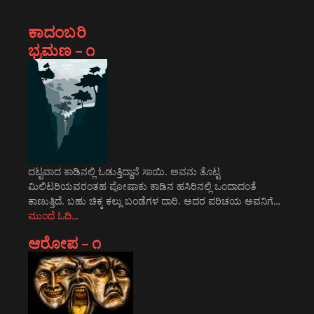
ಕಾದಂಬರಿ
ಭ್ರಮಣ – ೧
ದಟ್ಟವಾದ ಕಾಡಿನಲ್ಲಿ ಓಡುತ್ತಿದ್ದಾನೆ ಸಾಯಿ. ಅವನು ತೊಟ್ಟ
ಮಿಲಿಟರಿಯವರಂತಹ ಪೋಷಾಕು ಕಾಡಿನ ಹಸಿರಿನಲ್ಲಿ ಒಂದಾದಂತೆ
ಕಾಣುತ್ತಿದೆ. ಬಹು ಚಿಕ್ಕ ಕಲ್ಲು ಬಂಡೆಗಳ ದಾರಿ. ಅದರ ಪರಿಚಯ ಅವನಿಗೆ…
ಮುಂದೆ ಓದಿ…
ಆರೋಪ – ೧