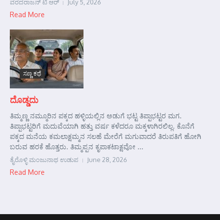
ವರದರಾಜನ್ ಟಿ ಆರ್
July 5, 2026
Read More
ಸಣ್ಣ ಕಥೆ
ದೊಡ್ಡದು
ತಿಮ್ಮಣ್ಣ ನಮ್ಮೂರಿನ ಪಕ್ಕದ ಹಳ್ಳಿಯಲ್ಲಿನ ಅಡುಗೆ ಭಟ್ಟ ತಿಪ್ಪಾಭಟ್ಟರ ಮಗ.
ತಿಪ್ಪಾಭಟ್ಟರಿಗೆ ಮದುವೆಯಾಗಿ ಹತ್ತು ವರ್ಷ ಕಳೆದರೂ ಮಕ್ಕಳಾಗಿರಲಿಲ್ಲ. ಕೊನೆಗೆ
ಪಕ್ಕದ ಮನೆಯ ಕಮಲಾಕ್ಷಮ್ಮನ ಸಲಹೆ ಮೇರೆಗೆ ಮಗುವಾದರೆ ತಿರುಪತಿಗೆ ಹೋಗಿ
ಬರುವ ಹರಕೆ ಹೊತ್ತರು. ತಿಮ್ಮಪ್ಪನ ಕೃಪಾಕಟಾಕ್ಷವೋ ...
ತೈರೊಳ್ಳಿ ಮಂಜುನಾಥ ಉಡುಪ
June 28, 2026
Read More