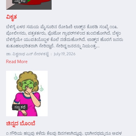
ಸಣ್ಣ ಕಥೆ
ವಿಕೃತ
ಬೆಳಿಗ್ಗೆ ಏಳರ ಸಮಯ ಮೈಸೂರಿನ ರೋಹಿಣಿ ಲಾಡ್ಜ್‌ನ ಕೊಠಡಿ ಸಂಖ್ಯೆ ೧೦೩.
ಪೋಲೀಸರು, ಪತ್ರಕರ್ತರು, ಫೊಟೋ ಗ್ರಾಫರ್‌ಗಳಿಂದ ತುಂಬಿಹೋಗಿದೆ. ಬೆಳ್ಳಂ
ಬೆಳಿಗ್ಗೆಯೇ ಯುವತಿಯೊಬ್ಬಳ ಕೊಲೆ ನಡೆದುಹೋಗಿದೆ. ಲಾಡ್ಜ್‌ನ ಹೊರಗೆ ಜನರು
ಕುತೂಹಲಭರಿತರಾಗಿ ಸೇರಿದ್ದಾರೆ. ಸೇರಿದ್ದ ಜನರನ್ನು ನಿಯಂತ್ರ...
ಡಾ. ವಿಶ್ವನಾಥ ಎನ್ ನೇರಳಕಟ್ಟೆ
July 19, 2026
Read More
ಸಣ್ಣ ಕಥೆ
ಚಿನ್ನದ ಬೊಂಬೆ
೧ ಗೌರಿಯ ಹಬ್ಬವು ಕಳೆದು ಕೆಲವು ದಿನಗಳಾಗಿದ್ದುವು. ಭಾಗೀರಥಮ್ಮನೂ ಅವಳ