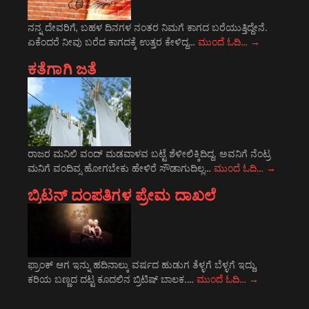
ನನ್ನ ದೇವರಿಗೆ, ಬಹಳ ದಿನಗಳ ನಂತರ ನಿಮಗೆ ಕಾಗದ ಬರೆಯುತ್ತಿದ್ದೇನೆ.
ಏಕೆಂದರೆ ನೀವು ಬರೆದ ಕಾಗದಕ್ಕೆ ಉತ್ತರ ಕೇಳಿದ್ದ…
ಮುಂದೆ ಓದಿ…
→
ಕತೆಗಾಗಿ ಜತೆ
ರಾಜರ ಮನಿಲಿ ವಂದ್ ಮಡವಾಳವ ಬಟ್ಟೆ ಶೆಳೀಲಿಕ್ಕಿದಿದ್ದ. ಅವನಿಗೆ ನೆಂಟ್ರ
ಮನಿಗೆ ವಂದಿವ್ಸ ಹೋಗಬೇಕು ಹೇಳಿರೆ ಸೌಡಾಗುದಿಲ್ಲ…
ಮುಂದೆ ಓದಿ…
→
ಬ್ರಿಟನ್ ದಂಪತಿಗಳ ಪ್ರೇಮ ದಾಖಲೆ
ಫ್ರಾಂಕ್ ಆಗ ಇನ್ನು ಹದಿನಾಲ್ಕು ವರ್ಷದ ಹುಡುಗ ತೆಳ್ಳಗೆ ಬೆಳ್ಳಗೆ ಇದ್ದು,
ಕರಿಯ ಬಣ್ಣದ ದಟ್ಟ ಕೂದಲಿನ ಬ್ರಿಟಿಷ್ ಬಾಲಕ.…
ಮುಂದೆ ಓದಿ…
→