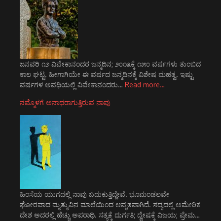
ಜನವರಿ ೧೨ ವಿವೇಕಾನಂದರ ಜನ್ಮದಿನ; ೨೦೧೩ಕ್ಕೆ ೧೫೦ ವರ್ಷಗಳು ತುಂಬಿದ
ಕಾಲ ಘಟ್ಟ. ಹೀಗಾಗಿಯೇ ಈ ವರ್ಷದ ಜನ್ಮದಿನಕ್ಕೆ ವಿಶೇಷ ಮಹತ್ವ. ಇಷ್ಟು
ವರ್ಷಗಳ ಅವಧಿಯಲ್ಲಿ ವಿವೇಕಾನಂದರು…
Read more…
ನಮ್ಮೊಳಗೆ ಅನಾಥರಾಗುತ್ತಿರುವ ನಾವು
ಹಿಂಸೆಯ ಯುಗದಲ್ಲಿ ನಾವು ಬದುಕುತ್ತಿದ್ದೇವೆ. ಭೂಮಂಡಲವೇ
ಘೋರವಾದ ಮೃತ್ಯುವಿನ ಮಾಲೆಯಿಂದ ಆವೃತವಾಗಿದೆ. ಸದ್ಯದಲ್ಲಿ ಅಮೇರಿಕ
ದೇಶ ಅದರಲ್ಲಿ ಹೆಚ್ಚು ಅಪರಾಧಿ. ಸತ್ಯಕ್ಕೆ ದುರ್ಗತಿ; ದ್ವೇಷಕ್ಕೆ ವಿಜಯ; ಪ್ರೇಮ…