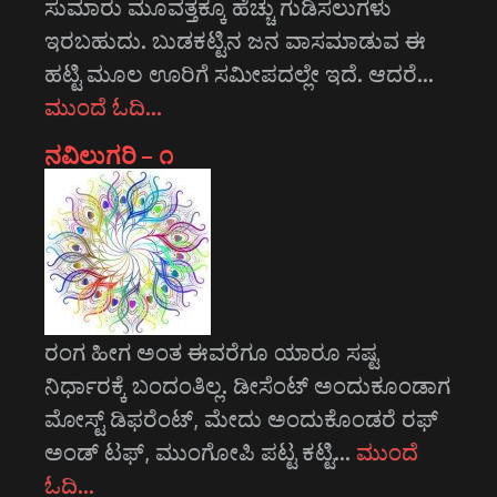
ಸುಮಾರು ಮೂವತ್ತಕ್ಕೂ ಹೆಚ್ಚು ಗುಡಿಸಲುಗಳು
ಇರಬಹುದು. ಬುಡಕಟ್ಟಿನ ಜನ ವಾಸಮಾಡುವ ಈ
ಹಟ್ಟಿ ಮೂಲ ಊರಿಗೆ ಸಮೀಪದಲ್ಲೇ ಇದೆ. ಆದರೆ…
ಮುಂದೆ ಓದಿ…
ನವಿಲುಗರಿ – ೧
ರಂಗ ಹೀಗ ಅಂತ ಈವರೆಗೂ ಯಾರೂ ಸಷ್ಟ
ನಿರ್ಧಾರಕ್ಕೆ ಬಂದಂತಿಲ್ಲ. ಡೀಸೆಂಟ್ ಅಂದುಕೂಂಡಾಗ
ಮೋಸ್ಟ್‌ ಡಿಫರೆಂಟ್‌, ಮೇದು ಅಂದುಕೊಂಡರೆ ರಫ್
ಅಂಡ್ ಟಫ್, ಮುಂಗೋಪಿ ಪಟ್ಟ ಕಟ್ಟಿ…
ಮುಂದೆ
ಓದಿ…