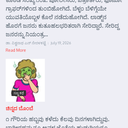
ಗ್ರಾಫರ್‌ಗಳಿಂದ ತುಂಬಿಹೋಗಿದೆ. ಬೆಳ್ಳಂ ಬೆಳಿಗ್ಗೆಯೇ
ಯುವತಿಯೊಬ್ಬಳ ಕೊಲೆ ನಡೆದುಹೋಗಿದೆ. ಲಾಡ್ಜ್‌ನ
ಹೊರಗೆ ಜನರು ಕುತೂಹಲಭರಿತರಾಗಿ ಸೇರಿದ್ದಾರೆ. ಸೇರಿದ್ದ
ಜನರನ್ನು ನಿಯಂತ್ರ...
ಡಾ. ವಿಶ್ವನಾಥ ಎನ್ ನೇರಳಕಟ್ಟೆ
July 19, 2026
Read More
ಸಣ್ಣ ಕಥೆ
ಚಿನ್ನದ ಬೊಂಬೆ
೧ ಗೌರಿಯ ಹಬ್ಬವು ಕಳೆದು ಕೆಲವು ದಿನಗಳಾಗಿದ್ದುವು.
ಭಾಗೀರಥಮ್ಮನೂ ಅವಳ ಜೊತೆಯ ಹುಡುಗಿಯರೂ