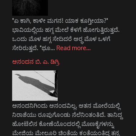
"ಏ ಕಾಗಿ, ಕಾಳೀ ಮಗನ! ಯಾಕ ಕೂಗ್ತೀಯಾ?"
ಭಾವಿಯಲ್ಲಿಯ ಹಗ್ಗ ಮೇಲೆ ಕೆಳಗೆ ಹೋಗುತ್ತಿರುತ್ತದೆ.
ಒಂದು ಮೊಳ ಹಗ್ಗ ಸೇದಿದರೆ ಅರ್‍ಧ ಮೊಳ ಒಳಗೆ
ಸೇರಿರುತ್ತದೆ. "ಥೂ…
Read more…
ಆನಂದನ ಬಿ. ಎ. ಡಿಗ್ರಿ
ಆನಂದನಿಗಿಂದು ಆನಂದವಿಲ್ಲ. ಆತನ ಮೋರೆಯಲ್ಲಿ
ನಿರಾಶೆಯು ರೂಪುಗೊಂಡು ನೆಲೆನಿಂತಂತಿದೆ. ತಾನಿದ್ದ
ಹೋಟೆಲಿನ ಕೋಣೆಯೊಂದರಲ್ಲಿ ಮೊಣಕೈಗಳನ್ನು
ಮೇಜಿಯ ಮೇಲೂರಿ ಚಿಂತೆಯ ಕಂತೆಯಂತಿದ್ದ ತನ್ನ