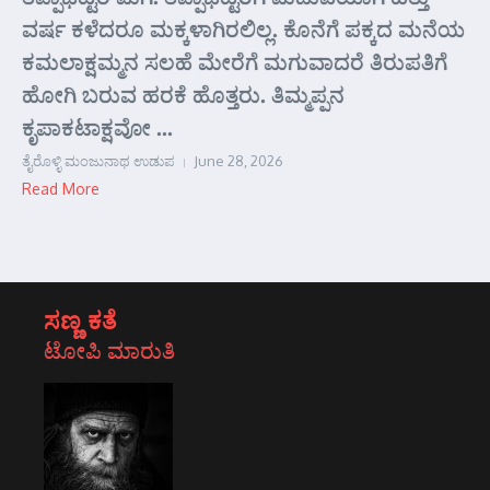
ವರ್ಷ ಕಳೆದರೂ ಮಕ್ಕಳಾಗಿರಲಿಲ್ಲ. ಕೊನೆಗೆ ಪಕ್ಕದ ಮನೆಯ
ಕಮಲಾಕ್ಷಮ್ಮನ ಸಲಹೆ ಮೇರೆಗೆ ಮಗುವಾದರೆ ತಿರುಪತಿಗೆ
ಹೋಗಿ ಬರುವ ಹರಕೆ ಹೊತ್ತರು. ತಿಮ್ಮಪ್ಪನ
ಕೃಪಾಕಟಾಕ್ಷವೋ ...
ತೈರೊಳ್ಳಿ ಮಂಜುನಾಥ ಉಡುಪ
June 28, 2026
Read More
ಸಣ್ಣ ಕತೆ
ಟೋಪಿ ಮಾರುತಿ