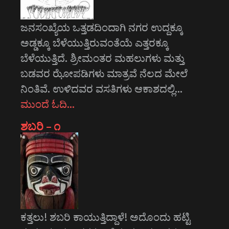
ಜನಸಂಖ್ಯೆಯ ಒತ್ತಡದಿಂದಾಗಿ ನಗರ ಉದ್ದಕ್ಕೂ
ಅಡ್ಡಕ್ಕೂ ಬೆಳೆಯುತ್ತಿರುವಂತೆಯೆ ಎತ್ತರಕ್ಕೂ
ಬೆಳೆಯುತ್ತಿದೆ. ಶ್ರೀಮಂತರ ಮಹಲುಗಳು ಮತ್ತು
ಬಡವರ ಝೋಪಡಿಗಳು ಮಾತ್ರವೆ ನೆಲದ ಮೇಲೆ
ನಿಂತಿವೆ. ಉಳಿದವರ ವಸತಿಗಳು ಆಕಾಶದಲ್ಲಿ…
ಮುಂದೆ ಓದಿ…
ಶಬರಿ – ೧
ಕತ್ತಲು! ಶಬರಿ ಕಾಯುತ್ತಿದ್ದಾಳೆ! ಅದೊಂದು ಹಟ್ಟಿ