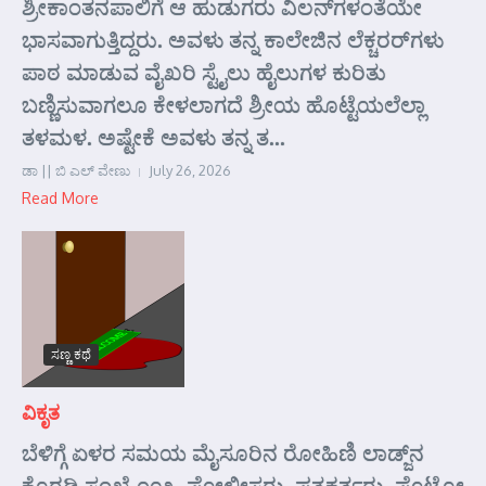
ಶ್ರೀಕಾಂತನಪಾಲಿಗೆ ಆ ಹುಡುಗರು ವಿಲನ್‌ಗಳಂತೆಯೇ
ಭಾಸವಾಗುತ್ತಿದ್ದರು. ಅವಳು ತನ್ನ ಕಾಲೇಜಿನ ಲೆಕ್ಚರರ್‌ಗಳು
ಪಾಠ ಮಾಡುವ ವೈಖರಿ ಸ್ಟೈಲು ಹೈಲುಗಳ ಕುರಿತು
ಬಣ್ಣಿಸುವಾಗಲೂ ಕೇಳಲಾಗದೆ ಶ್ರೀಯ ಹೊಟ್ಟೆಯಲೆಲ್ಲಾ
ತಳಮಳ. ಅಷ್ಟೇಕೆ ಅವಳು ತನ್ನ ತ...
ಡಾ || ಬಿ ಎಲ್ ವೇಣು
July 26, 2026
Read More
ಸಣ್ಣ ಕಥೆ
ವಿಕೃತ
ಬೆಳಿಗ್ಗೆ ಏಳರ ಸಮಯ ಮೈಸೂರಿನ ರೋಹಿಣಿ ಲಾಡ್ಜ್‌ನ
ಕೊಠಡಿ ಸಂಖ್ಯೆ ೧೦೩. ಪೋಲೀಸರು, ಪತ್ರಕರ್ತರು, ಫೊಟೋ