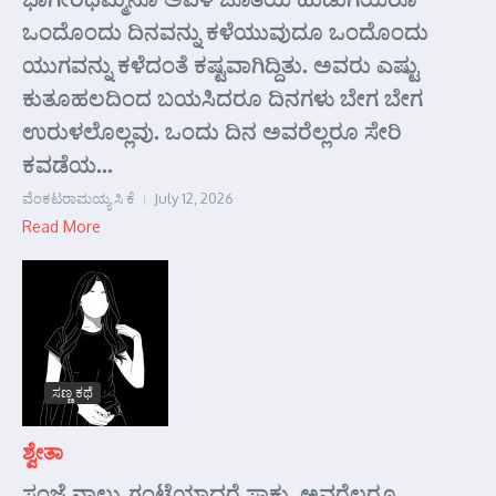
ಒಂದೊಂದು ದಿನವನ್ನು ಕಳೆಯುವುದೂ ಒಂದೊಂದು
ಯುಗವನ್ನು ಕಳೆದಂತೆ ಕಷ್ಟವಾಗಿದ್ದಿತು. ಅವರು ಎಷ್ಟು
ಕುತೂಹಲದಿಂದ ಬಯಸಿದರೂ ದಿನಗಳು ಬೇಗ ಬೇಗ
ಉರುಳಲೊಲ್ಲವು. ಒಂದು ದಿನ ಅವರೆಲ್ಲರೂ ಸೇರಿ
ಕವಡೆಯ...
ವೆಂಕಟರಾಮಯ್ಯ ಸಿ ಕೆ
July 12, 2026
Read More
ಸಣ್ಣ ಕಥೆ
ಶ್ವೇತಾ
ಸಂಜೆ ನಾಲ್ಕು ಗಂಟೆಯಾದರೆ ಸಾಕು. ಅವರೆಲ್ಲರೂ