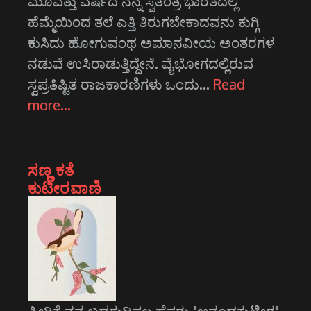
ಮೂವತ್ತು ವರ್ಷದ ನನ್ನ ಸ್ವತಂತ್ರ ಭಾರತದಲ್ಲಿ
ಹೆಮ್ಮೆಯಿಂದ ತಲೆ ಎತ್ತಿ ತಿರುಗಬೇಕಾದವನು ಕುಗ್ಗಿ
ಕುಸಿದು ಹೋಗುವಂಥ ಅಮಾನವೀಯ ಅಂತರಗಳ
ನಡುವೆ ಉಸಿರಾಡುತ್ತಿದ್ದೇನೆ. ವೈಭೋಗದಲ್ಲಿರುವ
ಸ್ವಪ್ರತಿಷ್ಟಿತ ರಾಜಕಾರಣಿಗಳು ಒಂದು…
Read
more…
ಸಣ್ಣ ಕತೆ
ಕುಟೀರವಾಣಿ