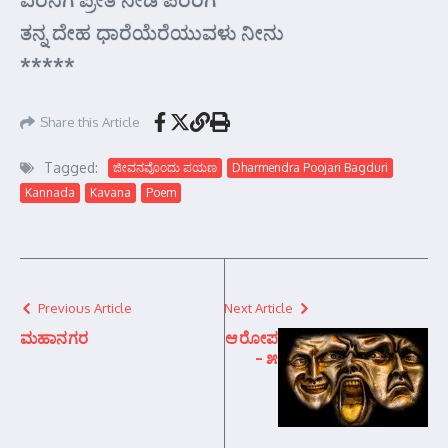
ತನ್ನ ದೇಹ ಧಾರೆಯೆರೆಯುವಳು ನೀನು
*****
Share this Article
Tagged:
ಜೀವನವೊಂದು ಪಯಣ
Dharmendra Poojari Bagduri
Kannada
Kavana
Poem
Previous Article
Next Article
ಮಹಾನಗರ
ಆರೋಪ
– ೫