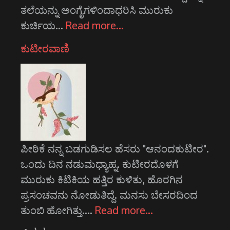
ತಲೆಯನ್ನು ಅಂಗೈಗಳಿಂದಾಧರಿಸಿ ಮುರುಕು
ಕುರ್ಚಿಯ…
Read more…
ಕುಟೀರವಾಣಿ
ಪೀಠಿಕೆ ನನ್ನ ಬಡಗುಡಿಸಲ ಹೆಸರು "ಆನಂದಕುಟೀರ".
ಒಂದು ದಿನ ನಡುಮಧ್ಯಾಹ್ನ. ಕುಟೀರದೊಳಗೆ
ಮುರುಕು ಕಿಟಿಕಿಯ ಹತ್ತಿರ ಕುಳಿತು, ಹೊರಗಿನ
ಪ್ರಸಂಚವನು ನೋಡುತಿದ್ದೆ. ಮನಸು ಬೇಸರದಿಂದ
ತುಂಬಿ ಹೋಗಿತ್ತು.…
Read more…