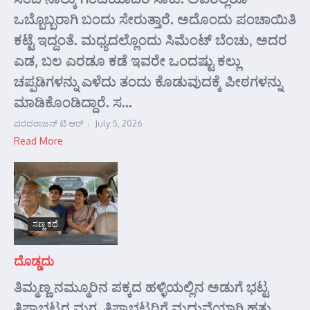
ಒಬ್ಬೊಬ್ಬರಾಗಿ ಬಂದು ಸೇರುತ್ತಾರೆ. ಅದೊಂದು ಪಂಚಾಯಿತಿ
ಕಟ್ಟೆ ಇದ್ದಂತೆ. ಮಧ್ಯದಲ್ಲೊಂದು ಸಿಮೆಂಟ್ ಬೆಂಚು, ಅದರ
ಎಡ, ಬಲ ಎರಡೂ ಕಡೆ ಇವರೇ ಒಂದಷ್ಟು ಕಲ್ಲು
ಚಪ್ಪಡಿಗಳನ್ನು ಎಳೆದು ತಂದು ಕೊಡುವುದಕ್ಕೆ ಪೀಠಗಳನ್ನು
ಮಾಡಿಕೊಂಡಿದ್ದಾರೆ. ಸ...
ವರದರಾಜನ್ ಟಿ ಆರ್
July 5, 2026
Read More
ಸಣ್ಣ ಕಥೆ
ದೊಡ್ಡದು
ತಿಮ್ಮಣ್ಣ ನಮ್ಮೂರಿನ ಪಕ್ಕದ ಹಳ್ಳಿಯಲ್ಲಿನ ಅಡುಗೆ ಭಟ್ಟ
ತಿಪ್ಪಾಭಟ್ಟರ ಮಗ. ತಿಪ್ಪಾಭಟ್ಟರಿಗೆ ಮದುವೆಯಾಗಿ ಹತ್ತು