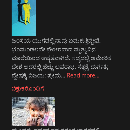
ಹಿಂಸೆಯ ಯುಗದಲ್ಲಿ ನಾವು ಬದುಕುತ್ತಿದ್ದೇವೆ.
ಭೂಮಂಡಲವೇ ಘೋರವಾದ ಮೃತ್ಯುವಿನ
ಮಾಲೆಯಿಂದ ಆವೃತವಾಗಿದೆ. ಸದ್ಯದಲ್ಲಿ ಅಮೇರಿಕ
ದೇಶ ಅದರಲ್ಲಿ ಹೆಚ್ಚು ಅಪರಾಧಿ. ಸತ್ಯಕ್ಕೆ ದುರ್ಗತಿ;
ದ್ವೇಷಕ್ಕೆ ವಿಜಯ; ಪ್ರೇಮ…
Read more…
ಬಿಕ್ಷುಕರೊಂದಿಗೆ