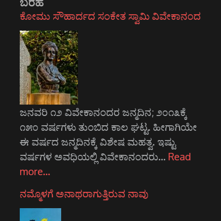
ಬರಹ
ಕೋಮು ಸೌಹಾರ್ದದ ಸಂಕೇತ ಸ್ವಾಮಿ ವಿವೇಕಾನಂದ
ಜನವರಿ ೧೨ ವಿವೇಕಾನಂದರ ಜನ್ಮದಿನ; ೨೦೧೩ಕ್ಕೆ
೧೫೦ ವರ್ಷಗಳು ತುಂಬಿದ ಕಾಲ ಘಟ್ಟ. ಹೀಗಾಗಿಯೇ
ಈ ವರ್ಷದ ಜನ್ಮದಿನಕ್ಕೆ ವಿಶೇಷ ಮಹತ್ವ. ಇಷ್ಟು
ವರ್ಷಗಳ ಅವಧಿಯಲ್ಲಿ ವಿವೇಕಾನಂದರು…
Read
more…
ನಮ್ಮೊಳಗೆ ಅನಾಥರಾಗುತ್ತಿರುವ ನಾವು