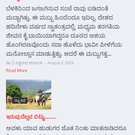
ಬೆಳಕಿನಿಂದ ಜಗಜಗಿಸುವ ಸಂಜೆ ರಾವು ಬಡಿದಂತೆ
ಮಬ್ಬಾಗಿತ್ತು. ಈ ಮಬ್ಬು ಹಿಂದೆಂದೂ ಇದಿಲ್ಲ. ದೇಶದ
ಹದಿನೇಳು ವರ್ಷದ ಸ್ವಾತಂತ್ರದಲ್ಲಿ, ಮಧ್ಯಮ ತರಗತಿಯ
ಜೀವನ ಕೈ ಬಾಯಿಯಾಗಿದ್ದರೂ ದೂರದ ಆಶಯ
ಹೊಂಗಿರಣವೊಂದು ಸದಾ ಹೊಳೆದು ಭಾವೀ ಪೀಳಿಗೆಯ
ಮನೋಲ್ಲಾಸ ಮಾಡುತ್ತಿತ್ತು. ಆದರೆ ಈ ಮಬ್ಬುಗತ್ತ...
ಡಾ || ವಿಶ್ವನಾಥ ಕಾರ್ನಾಡ
August 2, 2026
Read More
ಸಣ್ಣ ಕಥೆ
ಇರುವುದೆಲ್ಲವ ಬಿಟ್ಟು………
ಅವಳು ಯಾವ ಹುಡುಗರ ಜೊತ ನಿಂತು ಮಾತನಾಡಿದರೂ