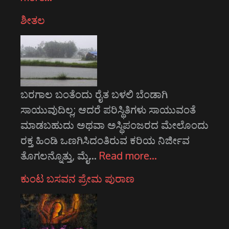
ಶೀತಲ
ಬರಗಾಲ ಬಂತೆಂದು ರೈತ ಬಳಲಿ ಬೆಂಡಾಗಿ
ಸಾಯುವುದಿಲ್ಲ; ಆದರೆ ಪರಿಸ್ಥಿತಿಗಳು ಸಾಯುವಂತೆ
ಮಾಡಬಹುದು ಅಥವಾ ಅಸ್ಥಿಪಂಜರದ ಮೇಲೊಂದು
ರಕ್ತ ಹಿಂಡಿ ಒಣಗಿಸಿದಂತಿರುವ ಕರಿಯ ನಿರ್ಜೀವ
ತೊಗಲನ್ನೊತ್ತು, ಮೈ…
Read more…
ಕುಂಟ ಬಸವನ ಪ್ರೇಮ ಪುರಾಣ