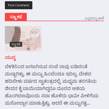
ಸಣ್ಣ ಕಥೆ
ಎಲ್ಲವನ್ನೂ ಕಾಣಿ
ಸಣ್ಣ ಕಥೆ
ಯುದ್ಧ
ಬೆಳಕಿನಿಂದ ಜಗಜಗಿಸುವ ಸಂಜೆ ರಾವು ಬಡಿದಂತೆ
ಮಬ್ಬಾಗಿತ್ತು. ಈ ಮಬ್ಬು ಹಿಂದೆಂದೂ ಇದಿಲ್ಲ. ದೇಶದ
ಹದಿನೇಳು ವರ್ಷದ ಸ್ವಾತಂತ್ರದಲ್ಲಿ, ಮಧ್ಯಮ ತರಗತಿಯ
ಜೀವನ ಕೈ ಬಾಯಿಯಾಗಿದ್ದರೂ ದೂರದ ಆಶಯ
ಹೊಂಗಿರಣವೊಂದು ಸದಾ ಹೊಳೆದು ಭಾವೀ ಪೀಳಿಗೆಯ
ಮನೋಲ್ಲಾಸ ಮಾಡುತ್ತಿತ್ತು. ಆದರೆ ಈ ಮಬ್ಬುಗತ್ತ...