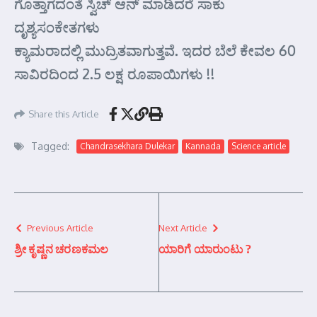
ಗೊತ್ತಾಗದಂತೆ ಸ್ವಿಚ್ ಆನ್ ಮಾಡಿದರೆ ಸಾಕು
ದೃಶ್ಯಸಂಕೇತಗಳು
ಕ್ಯಾಮರಾದಲ್ಲಿ ಮುದ್ರಿತವಾಗುತ್ತವೆ. ಇದರ ಬೆಲೆ ಕೇವಲ 60
ಸಾವಿರದಿಂದ 2.5 ಲಕ್ಷ ರೂಪಾಯಿಗಳು !!
Share this Article
Tagged:
Chandrasekhara Dulekar
Kannada
Science article
Previous Article
Next Article
ಶ್ರೀ ಕೃಷ್ಣನ ಚರಣಕಮಲ
ಯಾರಿಗೆ ಯಾರುಂಟು ?