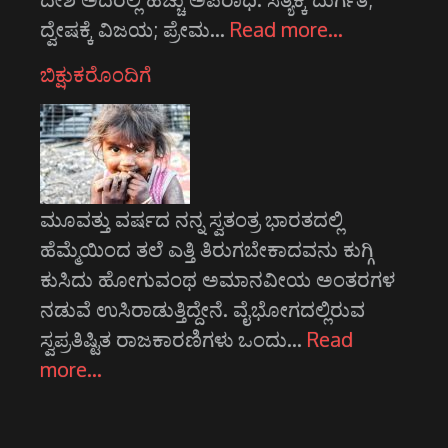
ದ್ವೇಷಕ್ಕೆ ವಿಜಯ; ಪ್ರೇಮ…
Read more…
ಬಿಕ್ಷುಕರೊಂದಿಗೆ
ಮೂವತ್ತು ವರ್ಷದ ನನ್ನ ಸ್ವತಂತ್ರ ಭಾರತದಲ್ಲಿ
ಹೆಮ್ಮೆಯಿಂದ ತಲೆ ಎತ್ತಿ ತಿರುಗಬೇಕಾದವನು ಕುಗ್ಗಿ
ಕುಸಿದು ಹೋಗುವಂಥ ಅಮಾನವೀಯ ಅಂತರಗಳ
ನಡುವೆ ಉಸಿರಾಡುತ್ತಿದ್ದೇನೆ. ವೈಭೋಗದಲ್ಲಿರುವ
ಸ್ವಪ್ರತಿಷ್ಟಿತ ರಾಜಕಾರಣಿಗಳು ಒಂದು…
Read
more…