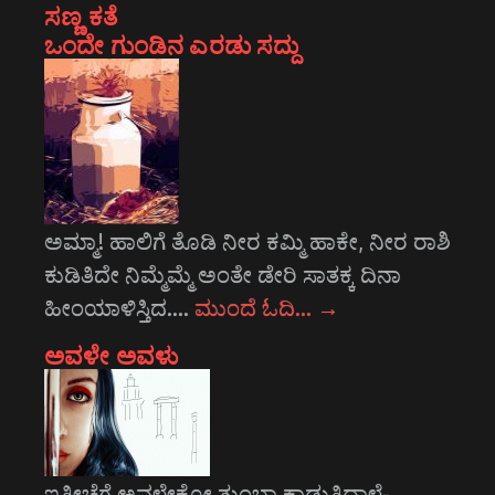
ಸಣ್ಣ ಕತೆ
ಒಂದೇ ಗುಂಡಿನ ಎರಡು ಸದ್ದು
ಅಮ್ಮಾ! ಹಾಲಿಗೆ ತೊಡಿ ನೀರ ಕಮ್ಮಿ ಹಾಕೇ, ನೀರ ರಾಶಿ
ಕುಡಿತಿದೇ ನಿಮ್ಮೆಮ್ಮೆ ಅಂತೇ ಡೇರಿ ಸಾತಕ್ಕ ದಿನಾ
ಹೀಂಯಾಳಿಸ್ತಿದ.…
ಮುಂದೆ ಓದಿ…
→
ಅವಳೇ ಅವಳು
ಇತ್ತೀಚೆಗೆ ಅವಳೇಕೋ ತುಂಬಾ ಕಾಡುತ್ತಿದ್ದಾಳೆ-