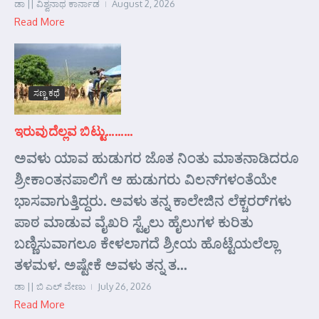
ಡಾ || ವಿಶ್ವನಾಥ ಕಾರ್ನಾಡ
August 2, 2026
Read More
ಸಣ್ಣ ಕಥೆ
ಇರುವುದೆಲ್ಲವ ಬಿಟ್ಟು………
ಅವಳು ಯಾವ ಹುಡುಗರ ಜೊತ ನಿಂತು ಮಾತನಾಡಿದರೂ
ಶ್ರೀಕಾಂತನಪಾಲಿಗೆ ಆ ಹುಡುಗರು ವಿಲನ್‌ಗಳಂತೆಯೇ
ಭಾಸವಾಗುತ್ತಿದ್ದರು. ಅವಳು ತನ್ನ ಕಾಲೇಜಿನ ಲೆಕ್ಚರರ್‌ಗಳು
ಪಾಠ ಮಾಡುವ ವೈಖರಿ ಸ್ಟೈಲು ಹೈಲುಗಳ ಕುರಿತು
ಬಣ್ಣಿಸುವಾಗಲೂ ಕೇಳಲಾಗದೆ ಶ್ರೀಯ ಹೊಟ್ಟೆಯಲೆಲ್ಲಾ
ತಳಮಳ. ಅಷ್ಟೇಕೆ ಅವಳು ತನ್ನ ತ...
ಡಾ || ಬಿ ಎಲ್ ವೇಣು
July 26, 2026
Read More