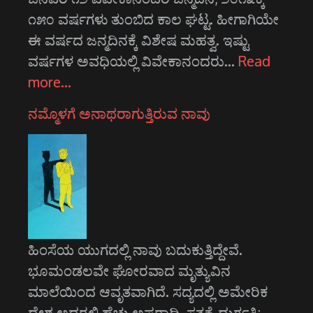
೧೫೦ ವರ್ಷಗಳು ತುಂಬಿದ ಕಾಲ ಘಟ್ಟ. ಹೀಗಾಗಿಯೇ
ಈ ವರ್ಷದ ಜನ್ಮದಿನಕ್ಕೆ ವಿಶೇಷ ಮಹತ್ವ. ಇಷ್ಟು
ವರ್ಷಗಳ ಅವಧಿಯಲ್ಲಿ ವಿವೇಕಾನಂದರು…
Read
more…
ನಮ್ಮೊಳಗೆ ಅನಾಥರಾಗುತ್ತಿರುವ ನಾವು
ಹಿಂಸೆಯ ಯುಗದಲ್ಲಿ ನಾವು ಬದುಕುತ್ತಿದ್ದೇವೆ.
ಭೂಮಂಡಲವೇ ಘೋರವಾದ ಮೃತ್ಯುವಿನ
ಮಾಲೆಯಿಂದ ಆವೃತವಾಗಿದೆ. ಸದ್ಯದಲ್ಲಿ ಅಮೇರಿಕ
ದೇಶ ಅದರಲ್ಲಿ ಹೆಚ್ಚು ಅಪರಾಧಿ. ಸತ್ಯಕ್ಕೆ ದುರ್ಗತಿ;