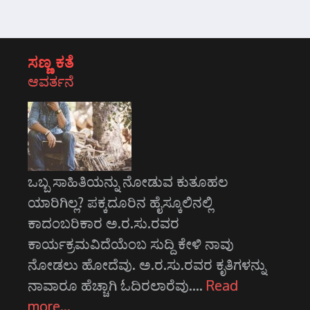
ಸಣ್ಣ ಕತೆ
ಆವರ್ತನೆ
ಒಬ್ಬ ಸಾಹಿತಿಯನ್ನು ನೋಡುವ ಕುತೂಹಲ
ಯಾರಿಗಿಲ್ಲ? ಪಕ್ಕದೂರಿನ ಹೈಸ್ಕೂಲಿನಲ್ಲಿ
ಕಾದಂಬರಿಕಾರ ಅ.ರ.ಸು.ರವರ
ಕಾರ್ಯಕ್ರಮವಿದೆಯೆಂಬ ಸುದ್ದಿ ಕೇಳಿ ನಾವು
ನೋಡಲು ಹೋದೆವು. ಅ.ರ.ಸು.ರವರ ಕೃತಿಗಳನ್ನು
ನಾವಾರೂ ಹೆಚ್ಚಾಗಿ ಓದಿರಲಾರೆವು.…
Read
more…