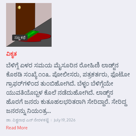
ಸಣ್ಣ ಕಥೆ
ವಿಕೃತ
ಬೆಳಿಗ್ಗೆ ಏಳರ ಸಮಯ ಮೈಸೂರಿನ ರೋಹಿಣಿ ಲಾಡ್ಜ್‌ನ
ಕೊಠಡಿ ಸಂಖ್ಯೆ ೧೦೩. ಪೋಲೀಸರು, ಪತ್ರಕರ್ತರು, ಫೊಟೋ
ಗ್ರಾಫರ್‌ಗಳಿಂದ ತುಂಬಿಹೋಗಿದೆ. ಬೆಳ್ಳಂ ಬೆಳಿಗ್ಗೆಯೇ
ಯುವತಿಯೊಬ್ಬಳ ಕೊಲೆ ನಡೆದುಹೋಗಿದೆ. ಲಾಡ್ಜ್‌ನ
ಹೊರಗೆ ಜನರು ಕುತೂಹಲಭರಿತರಾಗಿ ಸೇರಿದ್ದಾರೆ. ಸೇರಿದ್ದ
ಜನರನ್ನು ನಿಯಂತ್ರ...
ಡಾ. ವಿಶ್ವನಾಥ ಎನ್ ನೇರಳಕಟ್ಟೆ
July 19, 2026
Read More