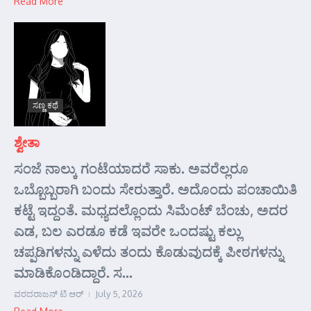
Read More
ಸಣ್ಣ ಕಥೆ
ಶ್ವೇತಾ
ಸಂಜೆ ನಾಲ್ಕು ಗಂಟೆಯಾದರೆ ಸಾಕು. ಅವರೆಲ್ಲರೂ
ಒಬ್ಬೊಬ್ಬರಾಗಿ ಬಂದು ಸೇರುತ್ತಾರೆ. ಅದೊಂದು ಪಂಚಾಯಿತಿ
ಕಟ್ಟೆ ಇದ್ದಂತೆ. ಮಧ್ಯದಲ್ಲೊಂದು ಸಿಮೆಂಟ್ ಬೆಂಚು, ಅದರ
ಎಡ, ಬಲ ಎರಡೂ ಕಡೆ ಇವರೇ ಒಂದಷ್ಟು ಕಲ್ಲು
ಚಪ್ಪಡಿಗಳನ್ನು ಎಳೆದು ತಂದು ಕೊಡುವುದಕ್ಕೆ ಪೀಠಗಳನ್ನು
ಮಾಡಿಕೊಂಡಿದ್ದಾರೆ. ಸ...
ವರದರಾಜನ್ ಟಿ ಆರ್
July 5, 2026