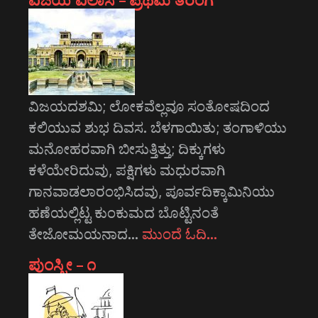
ವಿಜಯದಶಮಿ; ಲೋಕವೆಲ್ಲವೂ ಸಂತೋಷದಿಂದ
ಕಲಿಯುವ ಶುಭ ದಿವಸ. ಬೆಳಗಾಯಿತು; ತಂಗಾಳಿಯು
ಮನೋಹರವಾಗಿ ಬೀಸುತ್ತಿತ್ತು; ದಿಕ್ಕುಗಳು
ಕಳೆಯೇರಿದುವು, ಪಕ್ಷಿಗಳು ಮಧುರವಾಗಿ
ಗಾನವಾಡಲಾರಂಭಿಸಿದವು, ಪೂರ್ವದಿಕ್ಕಾಮಿನಿಯು
ಹಣೆಯಲ್ಲಿಟ್ಟ ಕುಂಕುಮದ ಬೊಟ್ಟಿನಂತೆ
ತೇಜೋಮಯನಾದ…
ಮುಂದೆ ಓದಿ…
ಪುಂಸ್ತ್ರೀ – ೧