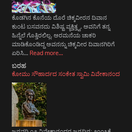
ಕೊಡಗಿನ ಕೊನೆಯ ದೊರೆ ಚಿಕ್ಕವೀರನ ದಿವಾನ
ಕುಂಟ ಬಸವನದು ವಿಶಿಷ್ಟ ವ್ಯಕ್ತಿತ್ತ್ವ. ಅವನಿಗೆ ತನ್ನ
ಹಿನ್ನೆಲೆ ಗೊತ್ತಿರಲಿಲ್ಲ. ಅರಮನೆಯ ಚಾಕರಿ
ಮಾಡಿಕೊಂಡಿದ್ದ ಅವನನ್ನು ಚಿಕ್ಕವೀರ ದಿವಾನಗಿರಿಗೆ
ಏರಿಸಿ…
Read more…
ಬರಹ
ಕೋಮು ಸೌಹಾರ್ದದ ಸಂಕೇತ ಸ್ವಾಮಿ ವಿವೇಕಾನಂದ
ಜನವರಿ ೧೨ ವಿವೇಕಾನಂದರ ಜನ್ಮದಿನ; ೨೦೧೩ಕ್ಕೆ