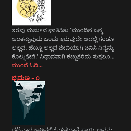
ಶರವು ಮರ್ಮವ ಘಾತಿಸಿತು "ಮುಂದಿನ ಜನ್ಮ
ಅಂತನ್ನುವುದು ಒಂದು ಇರುವುದೇ ಆದಲ್ಲಿ ಗಂಡೂ
ಅಲ್ಲದ, ಹೆಣ್ಣೂ ಅಲ್ಲದ ಜೀವಿಯಾಗಿ ಜನಿಸಿ ನಿನ್ನನ್ನು
ಕೊಲ್ಲುತ್ತೇನೆ." ನಿಧಾನವಾಗಿ ಕಣ್ಣುತೆರೆದು ಸುತ್ತಲೂ…
ಮುಂದೆ ಓದಿ…
ಭ್ರಮಣ – ೧
ದಟ್ಟವಾದ ಕಾಡಿನಲ್ಲಿ ಓಡುತ್ತಿದ್ದಾನೆ ಸಾಯಿ. ಅವನು