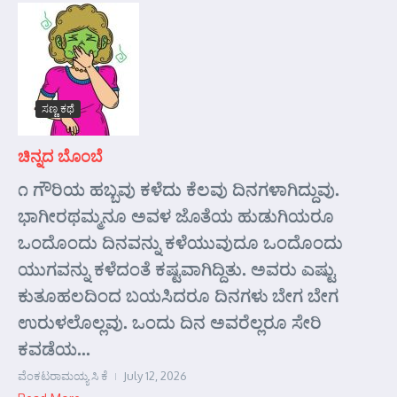
ಸಣ್ಣ ಕಥೆ
ಚಿನ್ನದ ಬೊಂಬೆ
೧ ಗೌರಿಯ ಹಬ್ಬವು ಕಳೆದು ಕೆಲವು ದಿನಗಳಾಗಿದ್ದುವು.
ಭಾಗೀರಥಮ್ಮನೂ ಅವಳ ಜೊತೆಯ ಹುಡುಗಿಯರೂ
ಒಂದೊಂದು ದಿನವನ್ನು ಕಳೆಯುವುದೂ ಒಂದೊಂದು
ಯುಗವನ್ನು ಕಳೆದಂತೆ ಕಷ್ಟವಾಗಿದ್ದಿತು. ಅವರು ಎಷ್ಟು
ಕುತೂಹಲದಿಂದ ಬಯಸಿದರೂ ದಿನಗಳು ಬೇಗ ಬೇಗ
ಉರುಳಲೊಲ್ಲವು. ಒಂದು ದಿನ ಅವರೆಲ್ಲರೂ ಸೇರಿ
ಕವಡೆಯ...
ವೆಂಕಟರಾಮಯ್ಯ ಸಿ ಕೆ
July 12, 2026