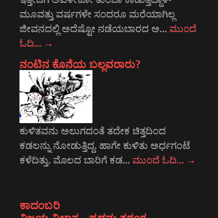
ಮೂವತ್ತು ವರ್ಷಗಳೇ ಸಂದರೂ ಮರೆಯಾಗಿಲ್ಲ
ಜೀವನದಲ್ಲಿ ಅದೆಷ್ಟೋ ನಡೆಯಬಾರದ ಅ…
ಮುಂದೆ
ಓದಿ…
→
ನಂಟಿನ ಕೊನೆಯ ಬಲ್ಲವರಾರು?
ಕುಳಿತವನು ಅಲುಗದಂತೆ ತದೇಕ ಚಿತ್ತದಿಂದ
ಕಡಲನ್ನು ನೋಡುತ್ತಿದ್ದ. ಹಾಗೇ ಕುಳಿತು ಅರ್ಧಗಂಟೆ
ಕಳೆದಿತ್ತು. ಮೊಲದ ಬಾರಿಗೆ ಕಡ…
ಮುಂದೆ ಓದಿ…
→
ಕಾದಂಬರಿ
ವಿಜಯ ವಿಲಾಸ – ಪ್ರಥಮ ತರಂಗ