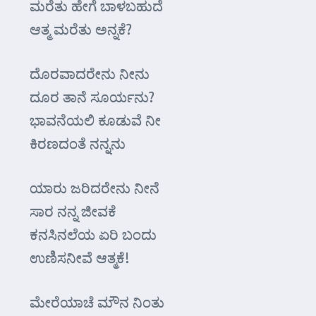
ಮರೆತು ಹೇಗೆ ಬಾಳಬಹುದೆ
ಆತ್ಮ ಮರೆತು ಅನ್ನಕೆ?
ದೊರವಾದರೇನು ನೀನು
ದೂರ ತಾನೆ ಸೂರ್ಯನು?
ಭಾವನೆಯಲಿ ಕೂಡುವೆ ನೀ
ಕಿರಣದಂತೆ ನನ್ನನು
ಯಾರು ಜರಿದರೇನು ನೀನೆ
ಸಾರ ನನ್ನ ಜೀವಕೆ
ಕನಸಿನಲೆಯ ಏರಿ ಬಂದು
ಉಣಿಸನೀವೆ ಆತ್ಮಕೆ!
ಮೇರೆಯಾಚೆ ಮೌನ ನಿಂತು