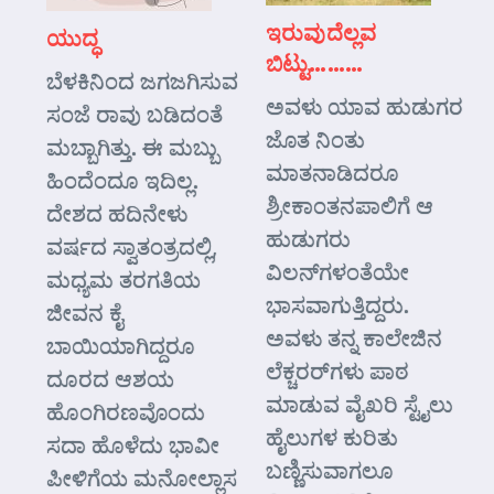
ಇರುವುದೆಲ್ಲವ
ಯುದ್ಧ
ಬಿಟ್ಟು………
ಬೆಳಕಿನಿಂದ ಜಗಜಗಿಸುವ
ಅವಳು ಯಾವ ಹುಡುಗರ
ಸಂಜೆ ರಾವು ಬಡಿದಂತೆ
ಜೊತ ನಿಂತು
ಮಬ್ಬಾಗಿತ್ತು. ಈ ಮಬ್ಬು
ಮಾತನಾಡಿದರೂ
ಹಿಂದೆಂದೂ ಇದಿಲ್ಲ.
ಶ್ರೀಕಾಂತನಪಾಲಿಗೆ ಆ
ದೇಶದ ಹದಿನೇಳು
ಹುಡುಗರು
ವರ್ಷದ ಸ್ವಾತಂತ್ರದಲ್ಲಿ,
ವಿಲನ್‌ಗಳಂತೆಯೇ
ಮಧ್ಯಮ ತರಗತಿಯ
ಭಾಸವಾಗುತ್ತಿದ್ದರು.
ಜೀವನ ಕೈ
ಅವಳು ತನ್ನ ಕಾಲೇಜಿನ
ಬಾಯಿಯಾಗಿದ್ದರೂ
ಲೆಕ್ಚರರ್‌ಗಳು ಪಾಠ
ದೂರದ ಆಶಯ
ಮಾಡುವ ವೈಖರಿ ಸ್ಟೈಲು
ಹೊಂಗಿರಣವೊಂದು
ಹೈಲುಗಳ ಕುರಿತು
ಸದಾ ಹೊಳೆದು ಭಾವೀ
ಬಣ್ಣಿಸುವಾಗಲೂ
ಪೀಳಿಗೆಯ ಮನೋಲ್ಲಾಸ