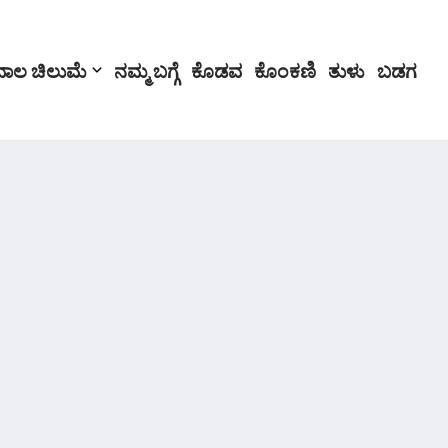
ಬಾಲ ಚಿಲುಮೆ
ನಮ್ಮ ಬಗ್ಗೆ
ಕೊಡವ
ಕೊಂಕಣಿ
ತುಳು
ಬಡಗ