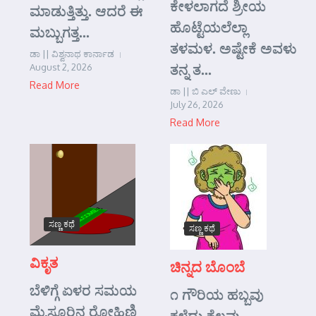
ಕೇಳಲಾಗದೆ ಶ್ರೀಯ
ಮಾಡುತ್ತಿತ್ತು. ಆದರೆ ಈ
ಹೊಟ್ಟೆಯಲೆಲ್ಲಾ
ಮಬ್ಬುಗತ್ತ...
ತಳಮಳ. ಅಷ್ಟೇಕೆ ಅವಳು
ಡಾ || ವಿಶ್ವನಾಥ ಕಾರ್ನಾಡ
ತನ್ನ ತ...
August 2, 2026
Read More
ಡಾ || ಬಿ ಎಲ್ ವೇಣು
July 26, 2026
Read More
ಸಣ್ಣ ಕಥೆ
ಸಣ್ಣ ಕಥೆ
ವಿಕೃತ
ಚಿನ್ನದ ಬೊಂಬೆ
ಬೆಳಿಗ್ಗೆ ಏಳರ ಸಮಯ
೧ ಗೌರಿಯ ಹಬ್ಬವು
ಮೈಸೂರಿನ ರೋಹಿಣಿ
ಕಳೆದು ಕೆಲವು