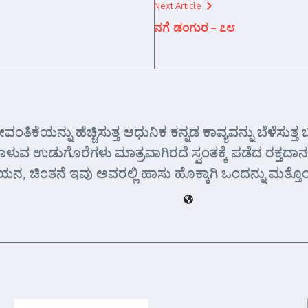
Next Article
ನಗೆ ಡಂಗುರ – ೭೮
ವಂತಿಕೆಯನ್ನು ಹೆಚ್ಚಿಸುತ್ತ ಆಧುನಿಕ ಕನ್ನಡ ಕಾವ್ಯವನ್ನು ಬೆಳೆಸುತ
ಬಾಳುವ ಉಡುಗೊರೆಗಳು ಮಾತ್ರವಾಗಿರದೆ ಸ್ವಂತಕ್ಕೆ ಪಡೆದ ರಕ್ತದಾನವೂ
ಧ್ಯಯನ, ಚಿಂತನೆ ಇವು ಅವರಲ್ಲಿ ಹಾಸು ಹೊಕ್ಕಾಗಿ ಒಂದನ್ನು ಮತ್ತ