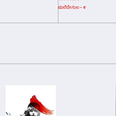
ಮಲೆದೇಗುಲ – ೯