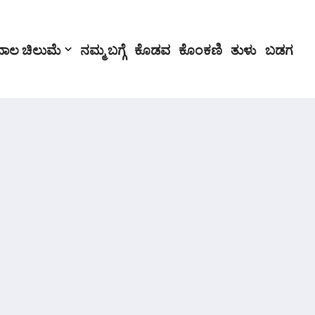
ಬಾಲ ಚಿಲುಮೆ
ನಮ್ಮ ಬಗ್ಗೆ
ಕೊಡವ
ಕೊಂಕಣಿ
ತುಳು
ಬಡಗ