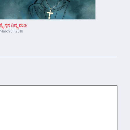
ಕ್ರೈಸ್ತನ ನಿಷ್ಕ್ರಮಣ
March 31, 2018