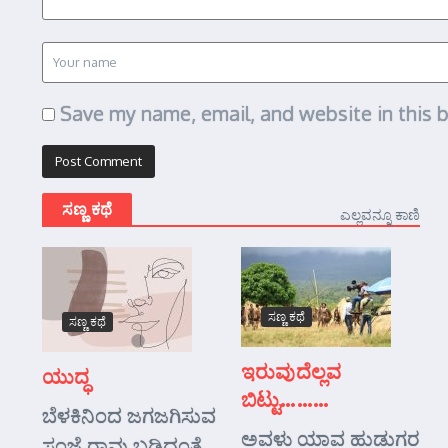
Save my name, email, and website in this 
ಸಣ್ಣ ಕಥೆ
ಎಲ್ಲವನ್ನೂ ಕಾಣಿ
ಸಣ್ಣ ಕಥೆ
ಸಣ್ಣ ಕಥೆ
ಇರುವುದೆಲ್ಲವ
ಯುದ್ಧ
ಬಿಟ್ಟು………
ಬೆಳಕಿನಿಂದ ಜಗಜಗಿಸುವ
ಅವಳು ಯಾವ ಹುಡುಗರ
ಸಂಜೆ ರಾವು ಬಡಿದಂತೆ