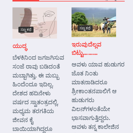
ಸಣ್ಣ ಕಥೆ
ಸಣ್ಣ ಕಥೆ
ಇರುವುದೆಲ್ಲವ
ಯುದ್ಧ
ಬಿಟ್ಟು………
ಬೆಳಕಿನಿಂದ ಜಗಜಗಿಸುವ
ಅವಳು ಯಾವ ಹುಡುಗರ
ಸಂಜೆ ರಾವು ಬಡಿದಂತೆ
ಜೊತ ನಿಂತು
ಮಬ್ಬಾಗಿತ್ತು. ಈ ಮಬ್ಬು
ಮಾತನಾಡಿದರೂ
ಹಿಂದೆಂದೂ ಇದಿಲ್ಲ.
ಶ್ರೀಕಾಂತನಪಾಲಿಗೆ ಆ
ದೇಶದ ಹದಿನೇಳು
ಹುಡುಗರು
ವರ್ಷದ ಸ್ವಾತಂತ್ರದಲ್ಲಿ,
ವಿಲನ್‌ಗಳಂತೆಯೇ
ಮಧ್ಯಮ ತರಗತಿಯ
ಭಾಸವಾಗುತ್ತಿದ್ದರು.
ಜೀವನ ಕೈ
ಅವಳು ತನ್ನ ಕಾಲೇಜಿನ
ಬಾಯಿಯಾಗಿದ್ದರೂ