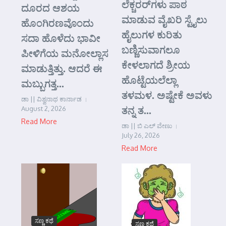
ಲೆಕ್ಚರರ್‌ಗಳು ಪಾಠ
ದೂರದ ಆಶಯ
ಮಾಡುವ ವೈಖರಿ ಸ್ಟೈಲು
ಹೊಂಗಿರಣವೊಂದು
ಹೈಲುಗಳ ಕುರಿತು
ಸದಾ ಹೊಳೆದು ಭಾವೀ
ಬಣ್ಣಿಸುವಾಗಲೂ
ಪೀಳಿಗೆಯ ಮನೋಲ್ಲಾಸ
ಕೇಳಲಾಗದೆ ಶ್ರೀಯ
ಮಾಡುತ್ತಿತ್ತು. ಆದರೆ ಈ
ಹೊಟ್ಟೆಯಲೆಲ್ಲಾ
ಮಬ್ಬುಗತ್ತ...
ತಳಮಳ. ಅಷ್ಟೇಕೆ ಅವಳು
ಡಾ || ವಿಶ್ವನಾಥ ಕಾರ್ನಾಡ
ತನ್ನ ತ...
August 2, 2026
Read More
ಡಾ || ಬಿ ಎಲ್ ವೇಣು
July 26, 2026
Read More
ಸಣ್ಣ ಕಥೆ
ಸಣ್ಣ ಕಥೆ