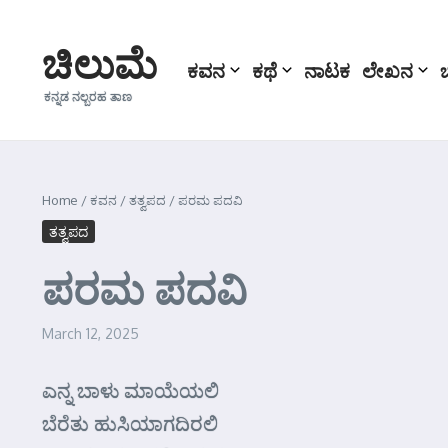
Skip to content
ಚಿಲುಮೆ
ಕವನ
ಕಥೆ
ನಾಟಕ
ಲೇಖನ
ಕನ್ನಡ ನಲ್ಬರಹ ತಾಣ
Home
/
ಕವನ
/
ತತ್ವಪದ
/
ಪರಮ ಪದವಿ
ತತ್ವಪದ
ಪರಮ ಪದವಿ
March 12, 2025
ಎನ್ನ ಬಾಳು ಮಾಯೆಯಲಿ
ಬೆರೆತು ಹುಸಿಯಾಗದಿರಲಿ