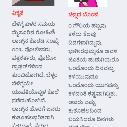
ವಿಕೃತ
ಚಿನ್ನದ ಬೊಂಬೆ
ಬೆಳಿಗ್ಗೆ ಏಳರ ಸಮಯ
೧ ಗೌರಿಯ ಹಬ್ಬವು
ಮೈಸೂರಿನ ರೋಹಿಣಿ
ಕಳೆದು ಕೆಲವು
ಲಾಡ್ಜ್‌ನ ಕೊಠಡಿ ಸಂಖ್ಯೆ
ದಿನಗಳಾಗಿದ್ದುವು.
೧೦೩. ಪೋಲೀಸರು,
ಭಾಗೀರಥಮ್ಮನೂ ಅವಳ
ಪತ್ರಕರ್ತರು, ಫೊಟೋ
ಜೊತೆಯ ಹುಡುಗಿಯರೂ
ಗ್ರಾಫರ್‌ಗಳಿಂದ
ಒಂದೊಂದು ದಿನವನ್ನು
ತುಂಬಿಹೋಗಿದೆ. ಬೆಳ್ಳಂ
ಕಳೆಯುವುದೂ
ಬೆಳಿಗ್ಗೆಯೇ
ಒಂದೊಂದು ಯುಗವನ್ನು
ಯುವತಿಯೊಬ್ಬಳ ಕೊಲೆ
ಕಳೆದಂತೆ ಕಷ್ಟವಾಗಿದ್ದಿತು.
ನಡೆದುಹೋಗಿದೆ.
ಅವರು ಎಷ್ಟು
ಲಾಡ್ಜ್‌ನ ಹೊರಗೆ ಜನರು
ಕುತೂಹಲದಿಂದ
ಕುತೂಹಲಭರಿತರಾಗಿ
ಬಯಸಿದರೂ ದಿನಗಳು
ಸೇರಿದ್ದಾರೆ. ಸೇರಿದ್ದ