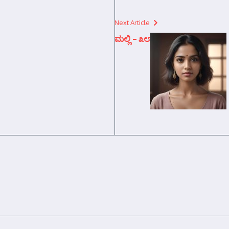
Next Article
ಮಲ್ಲಿ – ೩೮