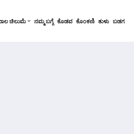
ಬಾಲ ಚಿಲುಮೆ
ನಮ್ಮ ಬಗ್ಗೆ
ಕೊಡವ
ಕೊಂಕಣಿ
ತುಳು
ಬಡಗ