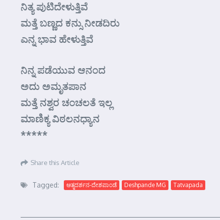
ನಿತ್ಯ ಪುಟಿದೇಳುತ್ತಿವೆ
ಮತ್ತೆ ಬಣ್ಣದ ಕನ್ಸು ನೀಡದಿರು
ಎನ್ನ ಭಾವ ಹೇಳುತ್ತಿವೆ
ನಿನ್ನ ಪಡೆಯುವ ಆನಂದ
ಅದು ಅಮೃತಪಾನ
ಮತ್ತೆ ನಶ್ವರ ಚಂಚಲತೆ ಇಲ್ಲ
ಮಾಣಿಕ್ಯ ವಿಠಲನಧ್ಯಾನ
*****
Share this Article
Tagged:
ಆತ್ಮದರ್ಶನ-ದೇಶಪಾಂಡೆ
Deshpande MG
Tatvapada