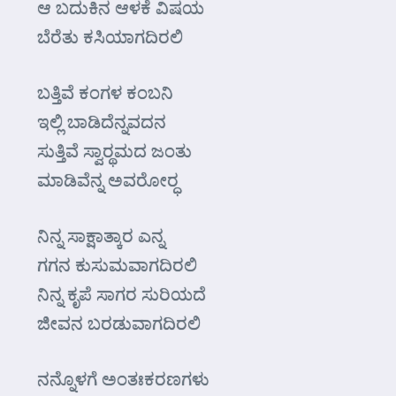
ಆ ಬದುಕಿನ ಆಳಕೆ ವಿಷಯ
ಬೆರೆತು ಕಸಿಯಾಗದಿರಲಿ
ಬತ್ತಿವೆ ಕಂಗಳ ಕಂಬನಿ
ಇಲ್ಲಿ ಬಾಡಿದೆನ್ನವದನ
ಸುತ್ತಿವೆ ಸ್ವಾರ್‍ಥಮದ ಜಂತು
ಮಾಡಿವೆನ್ನ ಅವರೋರ್‍ಧ
ನಿನ್ನ ಸಾಕ್ಷಾತ್ಕಾರ ಎನ್ನ
ಗಗನ ಕುಸುಮವಾಗದಿರಲಿ
ನಿನ್ನ ಕೃಪೆ ಸಾಗರ ಸುರಿಯದೆ
ಜೀವನ ಬರಡುವಾಗದಿರಲಿ
ನನ್ನೊಳಗೆ ಅಂತಃಕರಣಗಳು