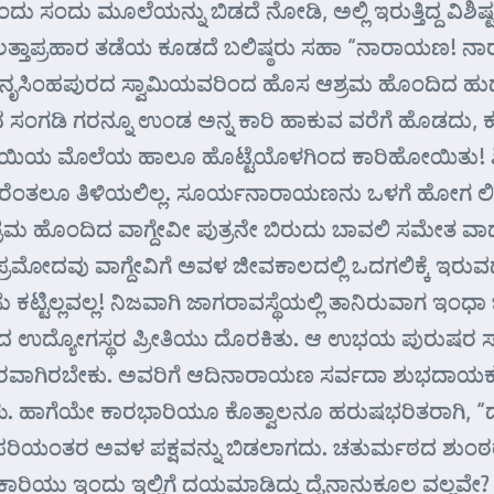
ಒಂದು ಸಂದು ಮೂಲೆಯನ್ನು ಬಿಡದೆ ನೋಡಿ, ಅಲ್ಲಿ ಇರುತ್ತಿದ್ದ ವಿಶಿ
ು ಮತ್ತು ಲತ್ತಾಪ್ರಹಾರ ತಡೆಯ ಕೂಡದೆ ಬಲಿಷ್ಠರು ಸಹಾ “ನಾರಾಯಣ
ು. ನೃಸಿಂಹಪುರದ ಸ್ವಾಮಿಯವರಿಂದ ಹೊಸ ಆಶ್ರಮ ಹೊಂದಿದ ಹು
 ಸಂಗಡಿ ಗರನ್ನೂ ಉಂಡ ಅನ್ನ ಕಾರಿ ಹಾಕುವ ವರೆಗೆ ಹೊಡದು, ಕುತ್ತಿ
ಾ! ತಾಯಿಯ ಮೊಲೆಯ ಹಾಲೂ ಹೊಟ್ಟೆಯೊಳಗಿಂದ ಕಾರಿಹೋಯಿತು! ಶ
ಂಡರೆಂತಲೂ ತಿಳಿಯಲಿಲ್ಲ. ಸೂರ್ಯನಾರಾಯಣನು ಒಳಗೆ ಹೋಗ ಲಿ
ಆಶ್ರಮ ಹೊಂದಿದ ವಾಗ್ದೇವೀ ಪುತ್ರನೇ ಬಿರುದು ಬಾವಲಿ ಸಮೇ
ಪ್ರಮೋದವು ವಾಗ್ದೇವಿಗೆ ಅವಳ ಜೀವಕಾಲದಲ್ಲಿ ಒದಗಲಿಕ್ಕೆ ಇರು
ಸು ಕಟ್ಟಿಲ್ಲವಲ್ಲ! ನಿಜವಾಗಿ ಜಾಗರಾವಸ್ಥೆಯಲ್ಲಿ ತಾನಿರುವಾಗ ಇಂಧಾ
ರಾದ ಉದ್ಯೋಗಸ್ಥರ ಪ್ರೀತಿಯು ದೊರಕಿತು. ಆ ಉಭಯ ಪುರುಷರ
ತರ ಸ್ಥಿರವಾಗಿರಬೇಕು. ಅವರಿಗೆ ಆದಿನಾರಾಯಣ ಸರ್ವದಾ ಶುಭದ
. ಹಾಗೆಯೇ ಕಾರಭಾರಿಯೂ ಕೊತ್ವಾಲನೂ ಹರುಷಭರಿತರಾಗಿ, “ದೇ
ಯದ ಪರಿಯಂತರ ಅವಳ ಪಕ್ಷವನ್ನು ಬಿಡಲಾಗದು. ಚತುರ್ಮಠದ ಶುಂ
ಾಧಿಕಾರಿಯು ಇಂದು ಇಲ್ಲಿಗೆ ದಯಮಾಡಿದ್ದು ದೈನಾನುಕೂಲ ವಲ್ಲವೇ?