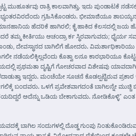
್ಟ ಮುಹೂರ್ತವು ರಾತ್ರಿ ಕಾಲವಾಗಿತ್ತು. ಇದು ಪುಂಡಾಟಕೆ ನಡ
ಭ್ಯಂತರವಿರದೆಂದು ಗ್ರಹಿಸಿಕೊಂಡರು. ಭೀಮಾಜಿಯೂ ಶಾಬಯ್ಯನೂ 
ಾನಿಯ ಹೆದರಿಕೆ ಹಾಗಿರಲಿ; ಕೈ ಹಾಕಿದ ಕೆಲಸದಲ್ಲಿ ಜಯ ಹೊಂದ ದ
ೆ ತಮ್ಮ ಕೀರ್ತಿಯು ಆಚಂದ್ರಾ ರ್ಕ ಸ್ಥಿರವಾಗುವದು; ಧೈರ್ಯ ಸ
 ಕೊಂಡು, ದೇವಸ್ಥಾನದ ಬಾಗಿಲಿಗೆ ಹೋದರು. ವಿಮರ್ಶಾಧಿಕಾರಿಯು
ಯಲಿಕ್ಕಿಲ್ಲವೆಂದು ಕೊತ್ವಾ ಲನೂ ಕಾರಭಾರಿಯೂ ಕೊಟ್ಟ ಧೈರ
ಯದಲ್ಲಿ ಪ್ರಥಮತಾ ದೃಷ್ಟಿಗೆ ಗೋಚರವಾದ ವಿಶೇಷವು ಯಾವದಾಗಿ
್ತ ಅಲೆದಾಡುತ್ತಾ ಇದ್ದರು. ಮಂಚೆಯೇ ಸೂಚನೆ ಕೊಡಲ್ಪಟ್ಟಿರುವ ಪ್
 ಬಂದವರು. ಒಳಗೆ ಪ್ರವೇಶವಾಗದಂತೆ ಬಾಗಿಲನ್ನೇ ಮುಚ್ಚಿ ಬಿಟ್ಟ
ಯದಿದ್ದರೆ ಅದೆನ್ನು ಒಡಿಯ ಬೇಕಾಗುವದು. ನೋಡಿಕೊಳ್ಳಿ” ಎಂ
್ಕೆ ಬಾಗಿಲ ಸಂದುಗಳಲ್ಲಿ ದೊಡ್ಡ ಗುಂಪು ನಿಂತುಕೊಂಡಿರುವದು ಕಾರ
ಾಗಿರುವ ನ್ಯಾಯ ಶಾಸ್ತ್ರಕ್ಕೆ ವಿರೋಧವಾದ ದೆಶೆಯಿಂದ ಕೂಡಲೇ ಚೆ