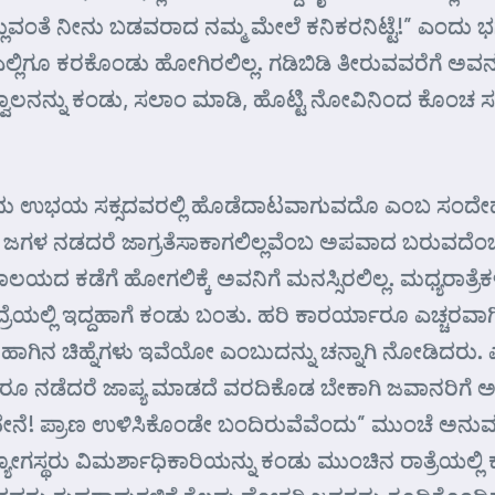
 ಗೆಲ್ಲುವಂತೆ ನೀನು ಬಡವರಾದ ನಮ್ಮ ಮೇಲೆ ಕನಿಕರನಿಟ್ಟೆ!” ಎಂದು 
ಲಿಗೂ ಕರಕೊಂಡು ಹೋಗಿರಲಿಲ್ಲ. ಗಡಿಬಿಡಿ ತೀರುವವರೆಗೆ ಅವನ
ಲನನ್ನು ಕಂಡು, ಸಲಾಂ ಮಾಡಿ, ಹೊಟ್ಟಿ ನೋವಿನಿಂದ ಕೊಂ
ದು ಉಭಯ ಸಕ್ಸದವರಲ್ಲಿ ಹೊಡೆದಾಟವಾಗುವದೊ ಎಂಬ ಸಂದೇಹ ಉಳ
ಳ ನಡದರೆ ಜಾಗ್ರತೆಸಾಕಾಗಲಿಲ್ಲವೆಂಬ ಅಪವಾದ ಬರುವದೆಂಬ ಭ
ಂತು ದೇವಾಲಯದ ಕಡೆಗೆ ಹೋಗಲಿಕ್ಕೆ ಅವನಿಗೆ ಮನಸ್ಸಿರಲಿಲ್ಲ. ಮಧ್ಯ
ಲ್ಲಿ ಇದ್ದಹಾಗೆ ಕಂಡು ಬಂತು. ಹರಿ ಕಾರರ್ಯಾರೂ ಎಚ್ಚರವಾಗಿದ
ಾಗಿನ ಚಿಹ್ನೆಗಳು ಇವೆಯೋ ಎಂಬುದನ್ನು ಚನ್ನಾಗಿ ನೋಡಿದರು
ಡೆದರೆ ಜಾಪ್ಯ ಮಾಡದೆ ವರದಿಕೊಡ ಬೇಕಾಗಿ ಜವಾನರಿಗೆ ಅಪ್ಪಣ
! ಪ್ರಾಣ ಉಳಿಸಿಕೊಂಡೇ ಬಂದಿರುವೆವೆಂದು” ಮುಂಚೆ ಅನುಮಾನಗ್ರ
ಯೋಗಸ್ಥರು ವಿಮರ್ಶಾಧಿಕಾರಿಯನ್ನು ಕಂಡು ಮುಂಚಿನ ರಾತ್ರೆಯಲ್