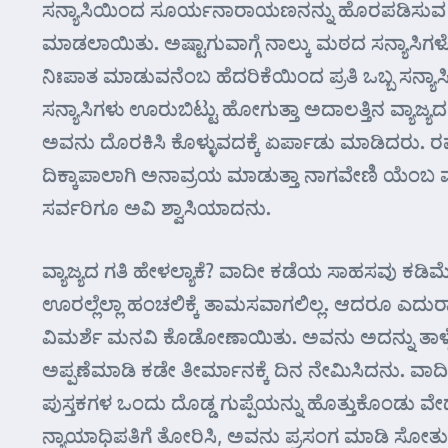
ಸನ್ಯಾಸಿಯಿಂದ ಸೂರ್ಯನಾರಾಯಣನನ್ನು ಹೊರಪಡಿಸುವ ವದಕ್
ಮಾಡಲಾಯಿತು. ಅಷ್ಟಾಗುವಾಗ್ಗೆ ನಾಲ್ಕು ಮಠದ ಸನ್ಯಾಸಿಗಳ
ನಿಃಪಾತ ಮಾಡುವನೆಂಬ ಹೆದರಿಕೆಯಿಂದ ಪ್ರತಿ ಒಬ್ಬ ಸನ್ಯ
ಸನ್ಯಾಸಿಗಳು ಊರುಬಿಟ್ಟು ಹೋಗುತ್ತಾ ಅದಾಲತ್ತಿನ ವ್ಯಾಜ್ಯದ
ಅವನು ದೊರಕಿಸಿ ಕೊಳ್ಳುವದಕ್ಕೆ ಏರ್ಪಾಡು ಮಾಡಿದರು. 
ದಿಕ್ಕಾಪಾಲಾಗಿ ಅನಾವ್ರಯ ಮಾಡುತ್ತಾ ನಾಗವೇಣಿ ಯೆಂಬ ವ
ಸರ್ವರಿಗೂ ಅವಿ ಶ್ವಾಸಿಯಾದನು.
ವ್ಯಾಜ್ಯದ ಗತಿ ಹೇಳಲ್ಯಾಕೆ? ವಾದೀ ಕಡೆಯ ಸಾಹಸವು ಕಡಿಮೆ.
ಊರಲ್ಲೆಲ್ಲಾ ಹಂಚಲಿಕ್ಕೆ ತಾಮಸವಾಗಲಿಲ್ಲ. ಆದರೂ ಎದು
ವಿಮರ್ಶೆ ಮನವಿ ಕೊಡೋಣಾಯಿತು. ಅವನು ಅದನ್ನು ತಾಳ್ಮ
ಅಪ್ಪಣೆಮಾಡಿ ಕಡೇ ತೀರ್ಮಾನಕ್ಕೆ ದಿನ ನೇಮಿಸಿದನು. ವ
ಪುಸ್ತಕಗಳ ಒಂದು ದೊಡ್ಡ ಗುಪ್ಪೆಯನ್ನು ಹೊತ್ತುಕೊಂಡು ವೇ
ನ್ಯಾಯಾಧಿಪತಿಗೆ ತೋರಿಸಿ, ಅವನು ಪ್ರಸಂಗ ಮಾಡಿ ಸೋತು