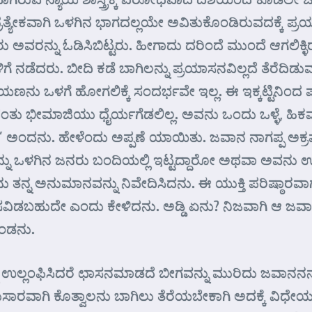
ತ್ಯೇಕವಾಗಿ ಒಳಗಿನ ಭಾಗದಲ್ಲಯೇ ಅವಿತುಕೊಂಡಿರುವದಕ್ಕೆ ಪ್ರಯ
ನರು ಅವರನ್ನು ಓಡಿಸಿಬಿಟ್ಟರು. ಹೀಗಾದು ದರಿಂದೆ ಮುಂದೆ ಆಗಲಿಕ
ಿಗೆ ನಡೆದರು. ಬೀದಿ ಕಡೆ ಬಾಗಿಲನ್ನು ಪ್ರಯಾಸನವಿಲ್ಲದೆ ತೆರೆದ
ರಾಯಣನು ಒಳಗೆ ಹೋಗಲಿಕ್ಕೆ ಸಂದರ್ಭವೇ ಇಲ್ಲ. ಈ ಇಕ್ಕಟ್ಟಿನಿ
ರಂತು ಭೀಮಾಜಿಯು ಧೈರ್ಯಗೆಡಲಿಲ್ಲ. ಅವನು ಒಂದು ಒಳ್ಳೆ, ಹ
 ಅಂದನು. ಹೇಳೆಂದು ಅಪ್ಪಣೆ ಯಾಯಿತು. ಜವಾನ ನಾಗಪ್ಪ ಅಕ್ರಮ
 ಅವನನ್ನು ಒಳಗಿನ ಜನರು ಬಂದಿಯಲ್ಲಿ ಇಟ್ಟದ್ದಾರೋ ಅಥವಾ ಅವನು 
ನ್ನ ಅನುಮಾನವನ್ನು ನಿವೇದಿಸಿದನು. ಈ ಯುಕ್ತಿ ಪರಿಷ್ಠಾರವಾಗ
ಸವಿಡಬಹುದೇ ಎಂದು ಕೇಳಿದನು. ಅಡ್ಡಿ ಏನು? ನಿಜವಾಗಿ ಆ ಜ
ೊಂಡನು.
 ಉಲ್ಲಂಫಿಸಿದರೆ ಛಾಸನಮಾಡದೆ ಬೀಗವನ್ನು ಮುರಿದು ಜವಾನನನ್ನು 
ರವಾಗಿ ಕೊತ್ವಾಲನು ಬಾಗಿಲು ತೆರೆಯಬೇಕಾಗಿ ಅದಕ್ಕೆ ವಿಧೇಯವಾ