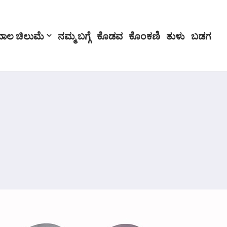
ಬಾಲ ಚಿಲುಮೆ
ನಮ್ಮ ಬಗ್ಗೆ
ಕೊಡವ
ಕೊಂಕಣಿ
ತುಳು
ಬಡಗ