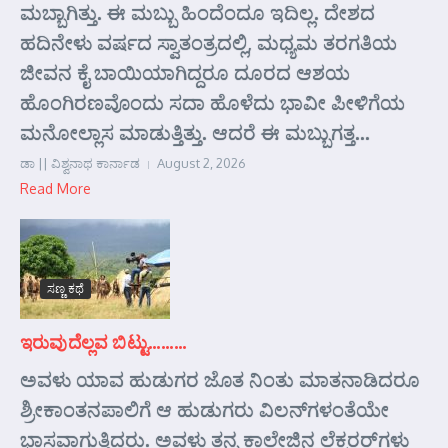
ಮಬ್ಬಾಗಿತ್ತು. ಈ ಮಬ್ಬು ಹಿಂದೆಂದೂ ಇದಿಲ್ಲ. ದೇಶದ
ಹದಿನೇಳು ವರ್ಷದ ಸ್ವಾತಂತ್ರದಲ್ಲಿ, ಮಧ್ಯಮ ತರಗತಿಯ
ಜೀವನ ಕೈ ಬಾಯಿಯಾಗಿದ್ದರೂ ದೂರದ ಆಶಯ
ಹೊಂಗಿರಣವೊಂದು ಸದಾ ಹೊಳೆದು ಭಾವೀ ಪೀಳಿಗೆಯ
ಮನೋಲ್ಲಾಸ ಮಾಡುತ್ತಿತ್ತು. ಆದರೆ ಈ ಮಬ್ಬುಗತ್ತ...
ಡಾ || ವಿಶ್ವನಾಥ ಕಾರ್ನಾಡ
August 2, 2026
Read More
ಸಣ್ಣ ಕಥೆ
ಇರುವುದೆಲ್ಲವ ಬಿಟ್ಟು………
ಅವಳು ಯಾವ ಹುಡುಗರ ಜೊತ ನಿಂತು ಮಾತನಾಡಿದರೂ
ಶ್ರೀಕಾಂತನಪಾಲಿಗೆ ಆ ಹುಡುಗರು ವಿಲನ್‌ಗಳಂತೆಯೇ
ಭಾಸವಾಗುತ್ತಿದ್ದರು. ಅವಳು ತನ್ನ ಕಾಲೇಜಿನ ಲೆಕ್ಚರರ್‌ಗಳು