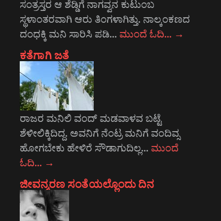
ಸಂತ್ರಸ್ತರ ಆ ಶೆಡ್ಡಿಗೆ ನಾಗವ್ವನ ಕುಟುಂಬ
ಸ್ಥಳಾಂತರವಾಗಿ ಆರು ತಿಂಗಳಾಗಿತ್ತು. ನಾಲ್ಕಂಕಣದ
ದಂಧಕ್ಕಿ ಮನಿ ಸಾರಿಸಿ ಪಡಿ…
ಮುಂದೆ ಓದಿ…
→
ಕತೆಗಾಗಿ ಜತೆ
ರಾಜರ ಮನಿಲಿ ವಂದ್ ಮಡವಾಳವ ಬಟ್ಟೆ
ಶೆಳೀಲಿಕ್ಕಿದಿದ್ದ. ಅವನಿಗೆ ನೆಂಟ್ರ ಮನಿಗೆ ವಂದಿವ್ಸ
ಹೋಗಬೇಕು ಹೇಳಿರೆ ಸೌಡಾಗುದಿಲ್ಲ…
ಮುಂದೆ
ಓದಿ…
→
ಜೀವನ್ಮರಣ ಸಂತೆಯಲ್ಲೊಂದು ದಿನ