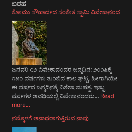
ಬರಹ
ಕೋಮು ಸೌಹಾರ್ದದ ಸಂಕೇತ ಸ್ವಾಮಿ ವಿವೇಕಾನಂದ
ಜನವರಿ ೧೨ ವಿವೇಕಾನಂದರ ಜನ್ಮದಿನ; ೨೦೧೩ಕ್ಕೆ
೧೫೦ ವರ್ಷಗಳು ತುಂಬಿದ ಕಾಲ ಘಟ್ಟ. ಹೀಗಾಗಿಯೇ
ಈ ವರ್ಷದ ಜನ್ಮದಿನಕ್ಕೆ ವಿಶೇಷ ಮಹತ್ವ. ಇಷ್ಟು
ವರ್ಷಗಳ ಅವಧಿಯಲ್ಲಿ ವಿವೇಕಾನಂದರು…
Read
more…
ನಮ್ಮೊಳಗೆ ಅನಾಥರಾಗುತ್ತಿರುವ ನಾವು