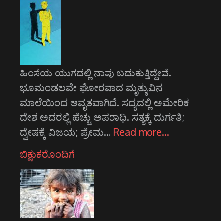
ಹಿಂಸೆಯ ಯುಗದಲ್ಲಿ ನಾವು ಬದುಕುತ್ತಿದ್ದೇವೆ.
ಭೂಮಂಡಲವೇ ಘೋರವಾದ ಮೃತ್ಯುವಿನ
ಮಾಲೆಯಿಂದ ಆವೃತವಾಗಿದೆ. ಸದ್ಯದಲ್ಲಿ ಅಮೇರಿಕ
ದೇಶ ಅದರಲ್ಲಿ ಹೆಚ್ಚು ಅಪರಾಧಿ. ಸತ್ಯಕ್ಕೆ ದುರ್ಗತಿ;
ದ್ವೇಷಕ್ಕೆ ವಿಜಯ; ಪ್ರೇಮ…
Read more…
ಬಿಕ್ಷುಕರೊಂದಿಗೆ