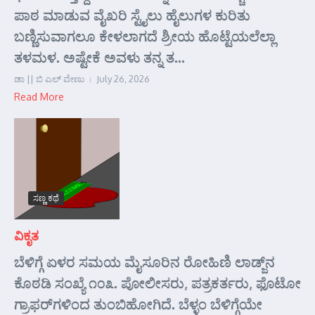
ಪಾಠ ಮಾಡುವ ವೈಖರಿ ಸ್ಟೈಲು ಹೈಲುಗಳ ಕುರಿತು
ಬಣ್ಣಿಸುವಾಗಲೂ ಕೇಳಲಾಗದೆ ಶ್ರೀಯ ಹೊಟ್ಟೆಯಲೆಲ್ಲಾ
ತಳಮಳ. ಅಷ್ಟೇಕೆ ಅವಳು ತನ್ನ ತ...
ಡಾ || ಬಿ ಎಲ್ ವೇಣು
July 26, 2026
Read More
ಸಣ್ಣ ಕಥೆ
ವಿಕೃತ
ಬೆಳಿಗ್ಗೆ ಏಳರ ಸಮಯ ಮೈಸೂರಿನ ರೋಹಿಣಿ ಲಾಡ್ಜ್‌ನ
ಕೊಠಡಿ ಸಂಖ್ಯೆ ೧೦೩. ಪೋಲೀಸರು, ಪತ್ರಕರ್ತರು, ಫೊಟೋ
ಗ್ರಾಫರ್‌ಗಳಿಂದ ತುಂಬಿಹೋಗಿದೆ. ಬೆಳ್ಳಂ ಬೆಳಿಗ್ಗೆಯೇ