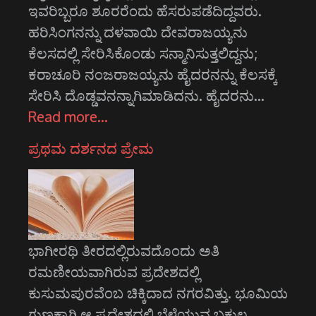
ಇವರಿಬ್ಬರೂ ಶೂರರೆಂದು ಹೆಸರುಪಡೆದಿದ್ದವರು.
ಹರಿಸಿಂಗನನ್ನು ದಳವಾಯಿ ದೇವರಾಜಯ್ಯನು
ಕೆಲಸದಲ್ಲಿ ಸೇರಿಸಿಕೊಂಡು ಸನ್ಮಾನಿಸುತ್ತಲಿದ್ದನು;
ಕರಾಚೂರಿ ನಂಜರಾಜಯ್ಯನು ಹೈದರನನ್ನು ಕೆಲಸಕ್ಕೆ
ಸೇರಿಸಿ ದೊಡ್ಡವನನ್ನಾಗಿಮಾಡಿದನು. ಹೈದರನು…
Read more…
ಪ್ರಥಮ ದರ್ಶನದ ಪ್ರೇಮ
ಭಾಗೀರಥಿ ತೀರದಲ್ಲಿರುವದೊಂದು ಅತಿ
ರಮಣೀಯವಾಗಿರುವ ಪ್ರದೇಶದಲ್ಲಿ
ಕುಸುಮಪುರವೆಂಬ ಚಿಕ್ಕಿದಾದ ನಗರವಿತ್ತು. ಭೂಮಿಯ
ಗುಣಕ್ಕಾಗಿ ಆ ಪ್ರದೇಶದಲ್ಲಿ ಬೆಳೆಯುವ ಬಕುಲ,