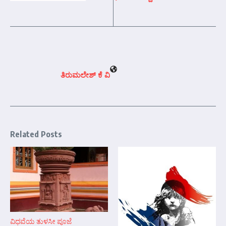
ತಿರುಮಲೇಶ್ ಕೆ ವಿ
Related Posts
ವಿಧವೆಯ ತುಳಸೀ ಪೂಜೆ