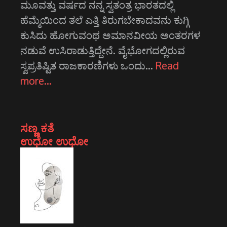
ಮೂವತ್ತು ವರ್ಷದ ನನ್ನ ಸ್ವತಂತ್ರ ಭಾರತದಲ್ಲಿ
ಹೆಮ್ಮೆಯಿಂದ ತಲೆ ಎತ್ತಿ ತಿರುಗಬೇಕಾದವನು ಕುಗ್ಗಿ
ಕುಸಿದು ಹೋಗುವಂಥ ಅಮಾನವೀಯ ಅಂತರಗಳ
ನಡುವೆ ಉಸಿರಾಡುತ್ತಿದ್ದೇನೆ. ವೈಭೋಗದಲ್ಲಿರುವ
ಸ್ವಪ್ರತಿಷ್ಟಿತ ರಾಜಕಾರಣಿಗಳು ಒಂದು…
Read
more…
ಸಣ್ಣ ಕತೆ
ಉಧೋ ಉಧೋ