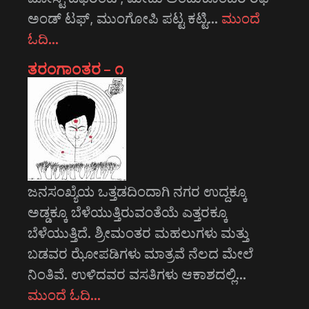
ಅಂಡ್ ಟಫ್, ಮುಂಗೋಪಿ ಪಟ್ಟ ಕಟ್ಟಿ…
ಮುಂದೆ
ಓದಿ…
ತರಂಗಾಂತರ – ೧
ಜನಸಂಖ್ಯೆಯ ಒತ್ತಡದಿಂದಾಗಿ ನಗರ ಉದ್ದಕ್ಕೂ
ಅಡ್ಡಕ್ಕೂ ಬೆಳೆಯುತ್ತಿರುವಂತೆಯೆ ಎತ್ತರಕ್ಕೂ
ಬೆಳೆಯುತ್ತಿದೆ. ಶ್ರೀಮಂತರ ಮಹಲುಗಳು ಮತ್ತು
ಬಡವರ ಝೋಪಡಿಗಳು ಮಾತ್ರವೆ ನೆಲದ ಮೇಲೆ
ನಿಂತಿವೆ. ಉಳಿದವರ ವಸತಿಗಳು ಆಕಾಶದಲ್ಲಿ…
ಮುಂದೆ ಓದಿ…