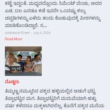
ಕಟ್ಟೆ ಇದ್ದಂತೆ. ಮಧ್ಯದಲ್ಲೊಂದು ಸಿಮೆಂಟ್ ಬೆಂಚು, ಅದರ
ಎಡ, ಬಲ ಎರಡೂ ಕಡೆ ಇವರೇ ಒಂದಷ್ಟು ಕಲ್ಲು
ಚಪ್ಪಡಿಗಳನ್ನು ಎಳೆದು ತಂದು ಕೊಡುವುದಕ್ಕೆ ಪೀಠಗಳನ್ನು
ಮಾಡಿಕೊಂಡಿದ್ದಾರೆ. ಸ...
ವರದರಾಜನ್ ಟಿ ಆರ್
July 5, 2026
Read More
ಸಣ್ಣ ಕಥೆ
ದೊಡ್ಡದು
ತಿಮ್ಮಣ್ಣ ನಮ್ಮೂರಿನ ಪಕ್ಕದ ಹಳ್ಳಿಯಲ್ಲಿನ ಅಡುಗೆ ಭಟ್ಟ
ತಿಪ್ಪಾಭಟ್ಟರ ಮಗ. ತಿಪ್ಪಾಭಟ್ಟರಿಗೆ ಮದುವೆಯಾಗಿ ಹತ್ತು
ವರ್ಷ ಕಳೆದರೂ ಮಕ್ಕಳಾಗಿರಲಿಲ್ಲ. ಕೊನೆಗೆ ಪಕ್ಕದ ಮನೆಯ