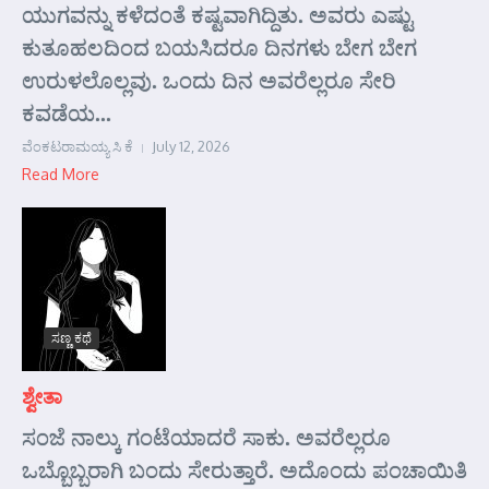
ಯುಗವನ್ನು ಕಳೆದಂತೆ ಕಷ್ಟವಾಗಿದ್ದಿತು. ಅವರು ಎಷ್ಟು
ಕುತೂಹಲದಿಂದ ಬಯಸಿದರೂ ದಿನಗಳು ಬೇಗ ಬೇಗ
ಉರುಳಲೊಲ್ಲವು. ಒಂದು ದಿನ ಅವರೆಲ್ಲರೂ ಸೇರಿ
ಕವಡೆಯ...
ವೆಂಕಟರಾಮಯ್ಯ ಸಿ ಕೆ
July 12, 2026
Read More
ಸಣ್ಣ ಕಥೆ
ಶ್ವೇತಾ
ಸಂಜೆ ನಾಲ್ಕು ಗಂಟೆಯಾದರೆ ಸಾಕು. ಅವರೆಲ್ಲರೂ
ಒಬ್ಬೊಬ್ಬರಾಗಿ ಬಂದು ಸೇರುತ್ತಾರೆ. ಅದೊಂದು ಪಂಚಾಯಿತಿ