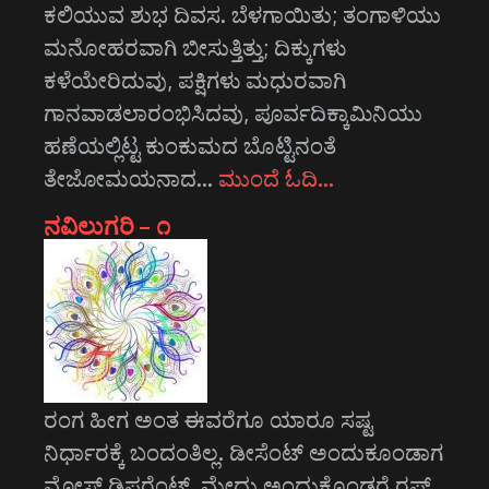
ಕಲಿಯುವ ಶುಭ ದಿವಸ. ಬೆಳಗಾಯಿತು; ತಂಗಾಳಿಯು
ಮನೋಹರವಾಗಿ ಬೀಸುತ್ತಿತ್ತು; ದಿಕ್ಕುಗಳು
ಕಳೆಯೇರಿದುವು, ಪಕ್ಷಿಗಳು ಮಧುರವಾಗಿ
ಗಾನವಾಡಲಾರಂಭಿಸಿದವು, ಪೂರ್ವದಿಕ್ಕಾಮಿನಿಯು
ಹಣೆಯಲ್ಲಿಟ್ಟ ಕುಂಕುಮದ ಬೊಟ್ಟಿನಂತೆ
ತೇಜೋಮಯನಾದ…
ಮುಂದೆ ಓದಿ…
ನವಿಲುಗರಿ – ೧
ರಂಗ ಹೀಗ ಅಂತ ಈವರೆಗೂ ಯಾರೂ ಸಷ್ಟ
ನಿರ್ಧಾರಕ್ಕೆ ಬಂದಂತಿಲ್ಲ. ಡೀಸೆಂಟ್ ಅಂದುಕೂಂಡಾಗ
ಮೋಸ್ಟ್‌ ಡಿಫರೆಂಟ್‌, ಮೇದು ಅಂದುಕೊಂಡರೆ ರಫ್