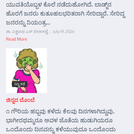
ಯುವತಿಯೊಬ್ಬಳ ಕೊಲೆ ನಡೆದುಹೋಗಿದೆ. ಲಾಡ್ಜ್‌ನ
ಹೊರಗೆ ಜನರು ಕುತೂಹಲಭರಿತರಾಗಿ ಸೇರಿದ್ದಾರೆ. ಸೇರಿದ್ದ
ಜನರನ್ನು ನಿಯಂತ್ರ...
ಡಾ. ವಿಶ್ವನಾಥ ಎನ್ ನೇರಳಕಟ್ಟೆ
July 19, 2026
Read More
ಸಣ್ಣ ಕಥೆ
ಚಿನ್ನದ ಬೊಂಬೆ
೧ ಗೌರಿಯ ಹಬ್ಬವು ಕಳೆದು ಕೆಲವು ದಿನಗಳಾಗಿದ್ದುವು.
ಭಾಗೀರಥಮ್ಮನೂ ಅವಳ ಜೊತೆಯ ಹುಡುಗಿಯರೂ
ಒಂದೊಂದು ದಿನವನ್ನು ಕಳೆಯುವುದೂ ಒಂದೊಂದು