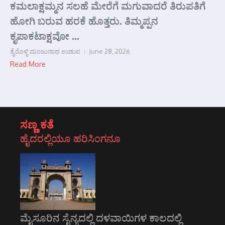
ಕಮಲಾಕ್ಷಮ್ಮನ ಸಲಹೆ ಮೇರೆಗೆ ಮಗುವಾದರೆ ತಿರುಪತಿಗೆ
ಹೋಗಿ ಬರುವ ಹರಕೆ ಹೊತ್ತರು. ತಿಮ್ಮಪ್ಪನ
ಕೃಪಾಕಟಾಕ್ಷವೋ ...
ತೈರೊಳ್ಳಿ ಮಂಜುನಾಥ ಉಡುಪ
June 28, 2026
Read More
ಸಣ್ಣ ಕತೆ
ಹೈದರಲ್ಲಿಯೂ ಹರಿಸಿಂಗನೂ
ಮೈಸೂರಿನ ಸೈನ್ಯದಲ್ಲಿ ದಳವಾಯಿಗಳ ಕಾಲದಲ್ಲಿ